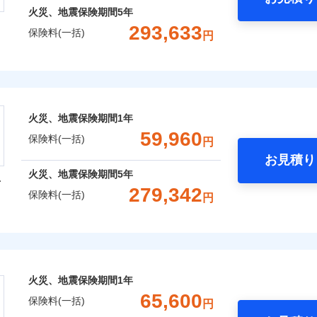
火災、地震保険期間
5年
293,633
保険料(一括)
円
株式会社
会社のおすすめポイント
火災、地震保険期間
1年
一括）内訳
59,960
保険料(一括)
円
お見積り
年
地震 1年
火災 5年
火災、地震保険期間
5年
型
279,342
保険料(一括)
円
,562
27,750
71,8
建物
円
円
火災保険株式会社
,027
9,250
47,8
家財
円
円
保険株式会社のおすすめポイント
火災、地震保険期間
1年
一括）内訳
65,600
保険料(一括)
円