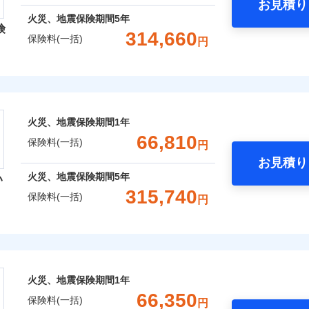
お見積り
年
地震 1年
火災 5年
火災、地震保険期間
5年
険
災保険は、補償の組合せが自由だから、必要な補償に絞って選
314,660
保険料(一括)
円
,400
27,750
66,1
（全半損時のみ）」で、地震の被害にも火災保険の保険金額に対
建物
円
円
）。
レクト損害保険株式会社
,560
9,250
39,2
家財
円
円
ト損害保険株式会社のおすすめポイント
囲
火災、地震保険期間
1年
？
一括）内訳
66,810
保険料(一括)
円
お見積り
年
地震 1年
火災 5年
風災・雹（ひょう）災、雪災
水災
火災、地震保険期間
5年
い
ウェブサイトでお手続きを完了された場合、10％のインター
315,740
保険料(一括)
円
,250
27,750
102,7
※1
建物
円
円
災保険株式会社
さまに還元
破損・汚損
べる、だから保険料にムダがない！
,350
9,250
38,0
家財
円
円
険株式会社のおすすめポイント
！
飛来・衝突
火災、地震保険期間
1年
補償選択型住宅用火災保険）
一括）内訳
66,350
保険料(一括)
円