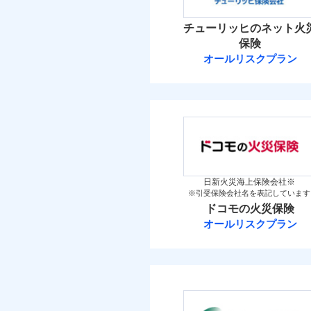
イチオシ
02
POINT
火災 1
チューリッヒのネット火
補償の範
03
POINT
お客さまのニーズ・ご
保険
19
建物
オールリスクプラン
もしものとき、“時価
チューリッヒ保
家具や電化製品等の家
火災
落雷
9
ネットに加え、お電話
家財
破裂・爆発
チューリッヒ保険会
当
保険料（
01
POINT
盗難
補償の範
03
POINT
水濡れ
イチオシ
02
POINT
騒擾（じょう）
火災 1
外部からの落下・
日新火災海上保険会社※
※引受保険会社名を表記しています
すまいのリスクを6つに
火災
ドコモの火災保険
18
すまいやライフスタイル
建物
落雷
オールリスクプラン
お客さまのニーズに合わ
破裂・爆発
ドコモの火災保
建物が全焼・全壊時（延
10
家財
す！
盗難
※
ドコモの火災保険
の
水濡れ
「フルサポートプラン」
騒擾（じょう）
けます。
外部からの落下・
保険料（
01
POINT