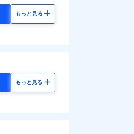
払い
わせたパック単位での補
災料率は最低リスク区分を適
払い
もっと見る
損・汚損の取扱いはなし
地震 5年
客さまからの事故のご連
道管修理費用の取扱いはなし
ット申込
ンビニ払の払込票をスマート
べます。
送
括払
アプリで支払うことができ
58
130,430
して最大100％で備えら
円
円
面
モと共同募集代理店である株
払い
部契約のみ
払い
1/01
34
43,480
円
円
ット申込
害割合が30%未満の場合は定
括払
送
水災料率は最も水災リスク
払い
面
水災等地を適用
選べます。
払い
損・汚損、物体の落下・飛来
もっと見る
0/01
擾、水濡れのみ自己負担額5万
られます。
地震 5年
体の落下・飛来等/騒擾、水
ット申込
ネット割引が適用！（地震
建物のみ自己負担あり）
災料率は最低リスク区分を適
送
00
130,430
道管修理費用の取扱いはなし
円
円
面
括払・年払のみ、コンビニ・
ぬれ、破損、汚損等は自己負
ー（番号通知方式）
万円
8/01
50
43,480
円
円
故時諸費用（火災・風水災等
特約セットありも選択可能
理費として保険金をお支払い
損・汚損の免責額5万円