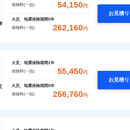
支払方法
年
一括）内訳
年割引
補償内容を自由にカスタマイズしていただけます。ニーズに合
※1水
54,150
保険料(一括)
円
口座振替
月
補償内容
用
償が必要か不安な人にも補償項目が選びやすいです。
臨時費用
お見積り
※2破
銀行振込
わり・カギのトラブルサポー
年
地震 1年
火災 5年
心と信頼の事故対応で、万が一の場合も迅速に対応します。お
損害防止費用
※3水
火災、地震保険期間
5年
ネ
説明事項
険
どを、夜間・休日を問わず、24時間・365日対応しています。
※4コ
災保険は、補償の組合せが自由だから、必要な補償に絞って選
残存物取片づけ費用
262,160
申込方法
郵
保険料(一括)
一
円
フォン
金額なし
,740
※2
27,750
40,1
（全半損時のみ）」で、地震の被害にも火災保険の保険金額に対
建物
円
円
失火見舞費用
用特約セットなし
対
です。本保険は、日新火災を引受保険会社とし、取扱代理店であるドコ
支払方法
年
ます。
）。
レクト損害保険株式会社
水道管修理費用
※3
補償内容
※5一
ランス（以下、ドコモ・インシュアランス）が提供するものです。
月
クレジットカード
臨時費用
地震火災費用
※3
始期日
2026/0
,320
9,250
19,7
家財
円
円
コンビニ払い
損害防止費用
※4
募集文書番号
ト損害保険株式会社のおすすめポイント
ネ
ドコモスマート保険ナビ編集部の評価
年割引
※1損
口座振替
残存物取片づけ費用
※4
一
申込方法
郵
囲
火災、地震保険期間
1年
？
金額なし
※1
囲
率払、
？
ターネット割引
銀行振込
一括）内訳
失火見舞費用
※5
支払方法
年
対
55,450
が低い
保険料(一括)
円
火災保険は、補償の組合せが自由だから、必要な補償に絞って
水道管修理費用
月
※2破
わりサービス（24時間サポー
臨時費用
お見積り
地震火災費用
始期日
2024/1
等/騒
特約（全半損時のみ）」で、地震の被害にも最大100％で備え
年
地震 1年
火災 5年
風災・雹（ひょう）災、雪災
説明事項
水災
火災、地震保険期間
5年
損害防止費用
災
風災・雹（ひょう）災、雪災
水災
円（物
ネ
ウェブサイトでお手続きを完了された場合、10％のインター
あけサービス（24時間サポー
256,760
濡れは
残存物取片づけ費用
防犯対策費用特約
保険料(一括)
※1水
申込方法
郵
円
,750
27,750
68,4
建物
※3水
円
円
用
失火見舞費用
※1
特別費用保険金特約
対
※4一
ッシュレス・リペアサービス
※2水
険会社
さまに還元
水道管修理費用
ペイジ
破損・汚損
ドコモスマート保険ナビ編集部の評価
担額5
災害アラート
破損・汚損
保険建築年割引
地震火災費用
べる、だから保険料にムダがない！
始期日
2026/0
,400
9,250
19,8
家財
円
円
※3事
ソニー損害保険株式会社で
セット割引
社のおすすめポイント
説明事項
限定）
募集文書番号
！
険料は下の場合の築年月で計
飛来・衝突
お見積もり
しものときは「新価（再調達価額）」でお支払いします。
証券の不発行に関する特約
※4修
※1破
飛来・衝突
ています。