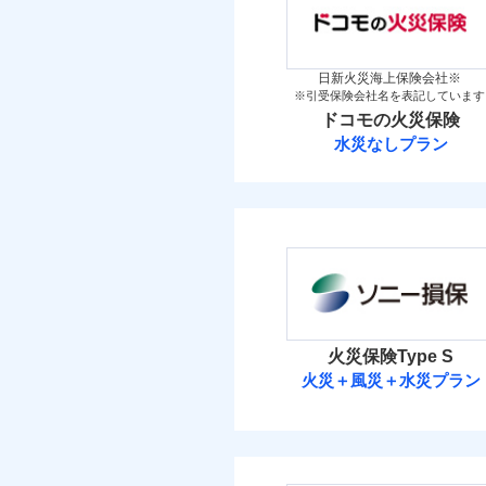
「iehoいえほ」（
（5
その他条件
地震
保険料（
万一ご自宅が被害にあわ
01
新築
POINT
備考
築5
コンビニ払いの払込票を
見積もりや保険会社とのご契
イチオシ
02
その他条件
住ま
POINT
築10
暮ら
必要があります。詳細につい
付帯サービス
火災 1
日新火災海上保険会社※
築15
ビス
補償の範
03
POINT
※引受保険会社名を表記しています
ドコモスマート保険ナビ
お客さまのニーズ・ご
WE
ドコモの火災保険
後か
当社による個人情報の取
11
建物
もしものとき、“時価
備考
水災なしプラン
が決
家具や電化製品等の家
払込方法
みと
払込方法
ドコモの火災保
火災
落雷
6
ネットに加え、お電話
家財
破裂・爆発
※
ドコモの火災保険
の
当
免責金額（自己負担
払込方法
免責
見積もりや保険会社とのご契
盗難
額）
保険料（
01
POINT
補償の範
03
POINT
水濡れ
必要があります。詳細につい
イチオシ
02
POINT
騒擾（じょう）
ドコモスマート保険ナビ
外部からの落下・
火災 1
当社による個人情報の取
火災、自然災害、盗難
火災保険Type S
火災
付帯される費用保険
火災＋風災＋水災プラン
水まわりトラブル、カ
落雷
8
建物
金
破裂・爆発
補償の対象やお客さま
ソニー損害保険
登記物件の火災保険をお
すまいのリスクを６つ
6
家財
と保険会社審査にお時間
盗難
すまいやライフスタイ
ソニー損害保険株式
水濡れ