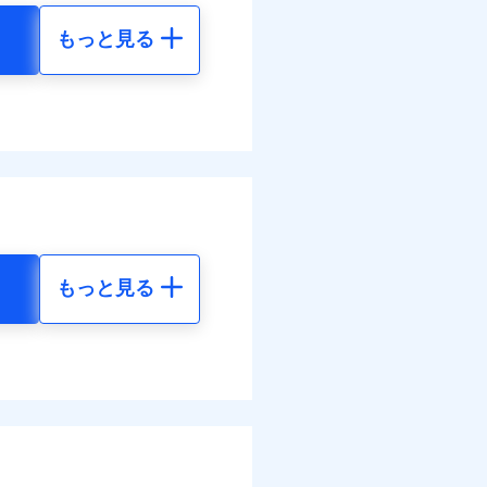
もっと見る
調べ）
地震 5年
90
130,430
円
円
括払
払い
払い
00
43,480
円
円
ット申込
送
括払
面
払い
もっと見る
払い
地震 5年
0/01
各種割引も充実していま
ット申込
30
130,430
円
円
災料率は最低リスク区分を適
送
※5
別に1%相当のdポイント
面
危険（盗難を除く）および破
のdポイントがたまりま
73
43,480
円
円
おいて、自己負担額5万円
0/01
括払
好みにオプションを追