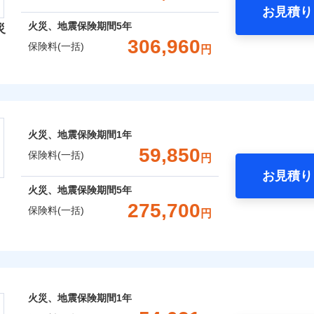
お見積り
年
地震 1年
火災 5年
火災、地震保険期間
5年
災
囲
？
予算に合わせて補償を自由にお選びいただけます。
306,960
保険料(一括)
円
,940
27,750
97,4
建物
円
円
”ではなく“新価”で保険金をお支払いします。
険会社
財の保険金額も自由に選べます。
上半期
新規契約数ランキング
風災・雹（ひょう）災、雪災
水災
,870
9,250
44,4
でもお申込み可能です！
家財
円
円
社のおすすめポイント
※1
社火災保険新規契約者数より算出[
年
月]（ドコモスマート保険ナビ
火災、地震保険期間
1年
一括）内訳
破損・汚損
59,850
囲
保険料(一括)
？
円
お見積り
年
地震 1年
火災 5年
飛来・衝突
火災、地震保険期間
5年
整理し、補償内容をシンプルにわかりやすくしています！
275,700
風災・雹（ひょう）災、雪災
水災
保険料(一括)
円
,400
27,750
82,1
ランキングをもっと見る
に応じた契約プランをご用意しています。
建物
円
円
せてオプションの特約のご選択が可能です。
※1
険
床面積に対する損害の割合が80％以上）には、建物保険金額を
,950
9,250
50,9
家財
円
円
破損・汚損
おすすめポイント
※
、「セレクト（水災なし）プラン
」の場合は、暮らしのQQ隊
火災、地震保険期間
1年
上半期
新規契約数ランキング
飛来・衝突
一括）内訳
※2