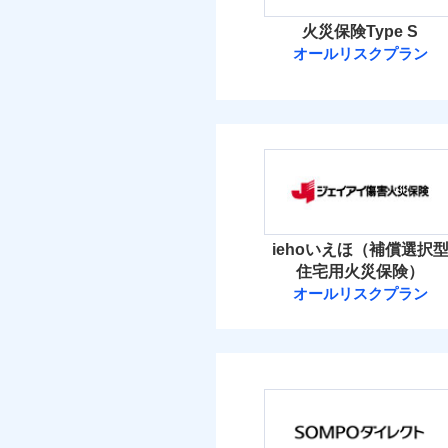
火災保険Type S
オールリスクプラン
ソニー損害保険
ソニー損害保険株式
保険料（
01
POINT
火災 1
iehoいえほ（補償選択
住宅用火災保険）
16
建物
オールリスクプラン
ジェイアイ傷害
11
家財
ジェイアイ傷害火災
保険料（
01
POINT