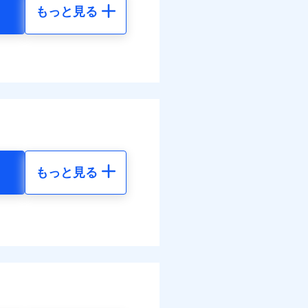
もっと見る
地震 5年
00
130,430
円
円
30
43,480
円
円
調べ）
もっと見る
地震 5年
50
130,430
円
円
全額お支払いいたしま
00
43,480
円
円
サービスがご利用いただ