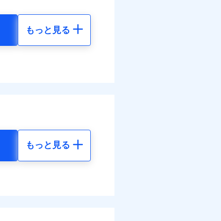
。
まわりトラブル、カギ開け対
ットありも選択可能
ラス破損の場合に60分まで
情報の取扱いに同意いただく
険金額×5％、300万円限度
作業無料でご提供いたしま
もっと見る
括払、長期一括払のみ
社提携業者にて24時間365日
地震 5年
受付後、専門業者が対応に
ます。ガラス破損の対応時
00
130,430
円
円
時～20時となります。
レジットカード会社の分割払
能なことがあります。詳し
50
43,480
クレジットカード会社にご
円
円
ださい。
調べ）
括払
情報の取扱いに同意いただく
払い
払い
もっと見る
地震 5年
ット申込
送
20
130,430
円
円
面
ム契約を実現！書類の提出
です。
4/01
00
43,480
円
円