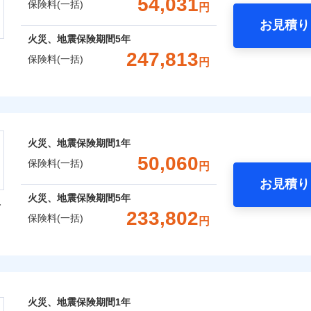
54,031
保険料(一括)
用
円
お見積り
社火災保険新規契約者数より算出[
補償内容
年
月]（ドコモスマート保険ナビ
年
地震 1年
火災 5年
火災、地震保険期間
5年
などトータルでカバーし、大切な住まいをお守りします！
247,813
保険料(一括)
囲
円
？
ギ開け対応など「住まいのアシスタンスサービス」が無料付帯
,100
27,750
58,4
建物
円
円
一
金額なし
※2
の状況に応じたさまざまな割引をご用意！
株式会社
支払方法
年
月
,750
9,250
43,3
補償内容
家財
円
円
風災・雹（ひょう）災、雪災
水災
臨時費用
ランキングをもっと見る
会社のおすすめポイント
損害防止費用
ネ
囲
？
火災、地震保険期間
1年
※1
残存物取片づけ費用
一括）内訳
申込方法
郵
50,060
一
保険料(一括)
金額なし
円
失火見舞費用
対
破損・汚損
支払方法
年
お見積り
水道管修理費用
月
年
地震 1年
火災 5年
風災・雹（ひょう）災、雪災
水災
火災、地震保険期間
5年
型
地震火災費用
臨時費用
始期日
2025/1
ンターネット完結型の保険のため、保険料がリーズナブルで、
飛来・衝突
233,802
保険料(一括)
損害防止費用
円
ネ
,870
27,750
42,8
建物
円
円
年割引
※1水
残存物取片づけ費用
申込方法
郵
火災保険株式会社
用
ポイントがたまります！保険料に対して、通常のdポイントとは
補償内容
失火見舞費用
説明事項
破損・汚損
対
※2雑
いの緊急かけつけサービス
るため、「d払い」や「dカード」でお支払いの場合は最大2%
,161
9,250
31,0
水道管修理費用
家財
円
※3
円
汚損に
あれば、ポイントで保険料を支払うこともできます。
保険株式会社のおすすめポイント
地震火災費用
始期日
2024/1
飛来・衝突
クレジットカード
一
ご自身にぴったりの補償をお選びいただけます。さらに、自分
金額なし
火災、地震保険期間
1年
※2
募集文書番号
コンビニ払い