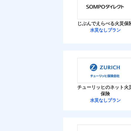
保険料（
01
適用される割引
POINT
建築
加・削除することで、
払込方法
償設計のため、どの補
イチオシ
02
POINT
水ま
火災 1
付帯サービス
日新火災が提供する安
ト
じぶんでえらべる火災保
絡の受付や事故相談な
ソニー損保の新ネット火
付帯される費用保険
免責金額（自己負担
水災なしプラン
免責
8
しかも「地震上乗せ特約
金
建物
備考
諸費
額）
正式名称は、すまいの保険
れます（一部損は対象外
ＳＯＭＰＯダイ
式会社ドコモ・インシュア
4
家財
ＳＯＭＰＯダイレク
払込方法
建築
付帯される費用保険
免責金額（自己負担
補償の範
適用される割引
03
POINT
免責
補償の範
03
POINT
金
イン
額）
保険料（
01
POINT
ソニー損保の新ネット
イチオシ
02
POINT
水ま
しかも、「地震上乗せ
火災 1
火災
ト）
チューリッヒのネット火
火災
落雷
お客様ご自身により、
カギ
落雷
保険
付帯される費用保険
その他付帯される費
破裂・爆発
付帯サービス
ト）
破裂・爆発
12
保険を除きます。）
建物
水災なしプラン
金
用の補償
キャ
チューリッヒ保
減らしたコストをお客
盗難
気象
盗難
地震
自分に必要な補償を選
水濡れ
4
家財
適用される割引
水濡れ
騒擾（じょう）
家財
チューリッヒ保険会
地震保険もセットOK
騒擾（じょう）
※保
外部からの落下・
補償を自由に選べて、も
保険
外部からの落下・
算し
適用される割引