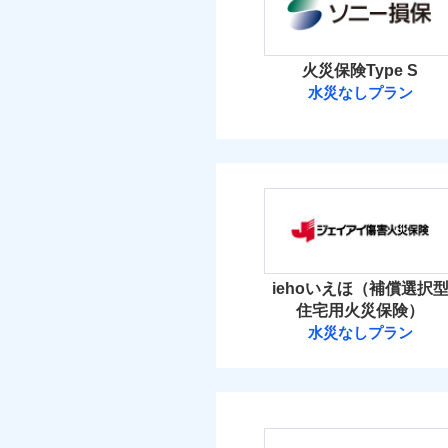
マンション等の共同住宅専
イチオシ
02
POINT
当
火災 1
火災、自然災害、盗難
火災保険Type S
補償の範
03
水災なしプラン
POINT
水まわりトラブル、カ
13
建物
免責金額（自己負担
免責
補償の対象やお客さま
ソニー損害保険
額）
9
家財
火災
ソニー損害保険株式
落雷
破裂・爆発
補償の範
03
POINT
保険料（
付帯される費用の補
01
POINT
免責金額（自己負担
免責
償
額）
盗難
イチオシ
02
POINT
水濡れ
火災 1
火災
iehoいえほ（補償選択
騒擾（じょう）
落雷
ドコモの火災保険はイ
外部からの落下・
住宅用火災保険）
破裂・爆発
9
す。
建物
水災なしプラン
適用される割引
建築
付帯される費用保険
ジェイアイ傷害
保険料のお支払いでd
金
盗難
付帯サービス
住ま
が上乗せして進呈され
水濡れ
7
家財
騒擾（じょう）
す。また「d払い」で
ジェイアイ傷害火災
外部からの落下・
免責金額（自己負担
3つの基本プランから
免責
額）