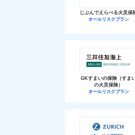
イチオシ
02
POINT
火災 1
じぶんでえらべる火災保
ソニー損保の新ネット火
オールリスクプラン
14
しかも「地震上乗せ特約
建物
れます（一部損は対象外
ＳＯＭＰＯダイ
8
家財
ＳＯＭＰＯダイレク
補償の範
03
POINT
保険料（
01
POINT
イチオシ
02
POINT
火災 1
火災
GKすまいの保険（すま
落雷
お客様ご自身により、
の火災保険）
破裂・爆発
20
保険を除きます。）
建物
オールリスクプラン
三井住友海上火
減らしたコストをお客
盗難
自分に必要な補償を選
水濡れ
8
家財
騒擾（じょう）
三井住友海上火災保
地震保険もセットOK
外部からの落下・
「iehoいえほ」（
保険料（
01
POINT