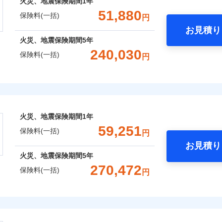
火災、地震保険期間
1年
補償選択型住宅用火災保険）
00円）
します
※2水
火災費用特約
一括）内訳
れた場合は、修繕業者のご紹介などをご利用いただけます。
※6
：2026年1月
51,880
※5セ
応、ガ
保険料(一括)
円
年：2021年1月
スマートフォンアプリでお支払いが可能です。
約に先立ち、当社が提供するドコモスマート保険ナビの利用規約と個人
※6保
の簡易
いのアシスタンスサービス
年：2016年1月
※2
しのQQ隊（カギあけQQサー
お見積り
て、以下をご確認ください。
※7一
す。弊
年
地震 1年
火災 5年
年：2011年1月
、水まわりQQサービス）
火災、地震保険期間
5年
囲
受付。
？
サービス利用規約
説明事項
予算に合わせて補償を自由にお選びいただけます。
B見積もり+メールアドレス登録
240,030
向かい
保険料(一括)
円
ら4営業日+1日以降、お客さま
扱いについて（プライバシーポリシー）
,650
クレジットカード
27,750
51,1
クレジットカード
建物
円
※7
円
”ではなく“新価”で保険金をお支払いします。
間は9
募集文書番号
済した時点で保険のお申し込
コンビニ払い
コンビニ払い
※3ク
※4
※7
財の保険金額も自由に選べます。
上半期
新規契約数ランキング
完了となります。
険
風災・雹（ひょう）災、雪災
水災
補償内容
いが可
口座振替
ＳＯＭＰＯダイレクト損害保険株式会社で
口座振替
,800
9,250
31,7
でもお申込み可能です！
家財
円
円
くは各
お見積もり
銀行振込
銀行振込
※7
クレジットカード
※3
確認く
おすすめポイント
社火災保険新規契約者数より算出[
年
月]（ドコモスマート保険ナビ
コンビニ払い
一
火災、地震保険期間
1年
金額なし
※2
約に先立ち、当社が提供するドコモスマート保険ナビの利用規約と個人
募集文書番号
口座振替
破損・汚損
一括）内訳
支払方法
年
59,251
囲
？
保険料(一括)
て、以下をご確認ください。
円
銀行振込
月
お見積り
臨時費用
サービス利用規約
飛来・衝突
年
地震 1年
火災 5年
火災、地震保険期間
5年
損害防止費用
扱いについて（プライバシーポリシー）
ネ
などトータルでカバーし、大切な住まいをお守りします！
風災・雹（ひょう）災、雪災
270,472
水災
ドコモスマート保険ナビ編集部の評価
ドコモスマート保険ナビ編集部の評価
残存物取片づけ費用
保険料(一括)
申込方法
郵
円
ランキングをもっと見る
ギ開け対応など「住まいのアシスタンスサービス」が無料付帯
,580
27,750
38,1
建物
円
円
失火見舞費用
※3
対
の状況に応じたさまざまな割引をご用意！
株式会社
水道管修理費用
※4
申込みの方におすすめ！登記情報の自動照合によるリアルタイ
に整理し、補償内容をシンプルにして、わかりやすいのが特徴
地震火災費用
始期日
2026/0
,300
※5
9,250
28,0
家財
ドコモスマート保険ナビ編集部の評価
円
円
をいただきません！
破損・汚損
ルに応じた契約プランを選べます。
会社のおすすめポイント