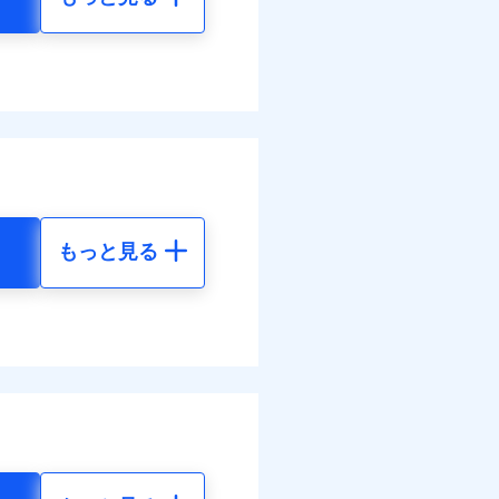
もっと見る
地震 5年
74
130,430
円
円
49
43,480
円
円