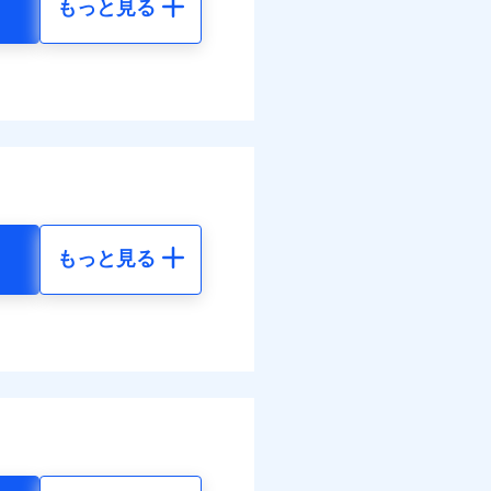
もっと見る
地震 5年
べます。
94
130,430
して最大100％で備えら
円
円
38
43,480
円
円
もっと見る
地震 5年
ネット割引が適用！（地震
50
130,430
円
円
00
43,480
円
円