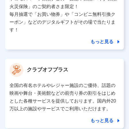
バンネット日本橋ビル 3F
火災保険」のご契約者さま限定！
株式会社ドコモ・インシュアランス
毎月抽選で「お買い物券」や「コンビニ無料引換ク
ーポン」などのデジタルギフトがその場で当たりま
個人情報の第三者提供について
す！
当社ではご本人の同意がある場合または法令に基づく場
合を除き、第三者に提供いたしません。
もっと見る
業務の委託
当社は利用目的の達成に必要な範囲内において個人情報
クラブオフプラス
の取り扱いの全部または一部を委託する場合がありま
す。
全国の有名ホテルやレジャー施設のご優待、話題の
個人データの共同利用
映画や舞台・美術館などの前売り券の割引をはじめ
とした各種サービスを提供しております。国内外20
当社は株式会社NTTドコモとの間で、以下のとおり個
人データを共同利用します。
万以上の施設やサービスでご利用いただけます。
【共同して利用される利用データの項目】
もっと見る
当社又は株式会社NTTドコモがサービス提供等を通じて