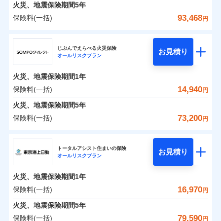
火災 1年
地震 1年
火災、地震保険期間
5年
93,468
保険料(一括)
円
0
4,994
5,200
建物
円
円
円
ジェイアイ傷害火災保険株式会社
じぶんでえらべる火災保険
お見積り
オールリスクプラン
0
6,073
1,560
ジェイアイ傷害火災保険株式会社のおすすめポイ
家財
円
円
円
ント
火災、地震保険期間
1年
保険料（一括）内訳
14,940
保険料(一括)
01
POINT
円
火災、地震保険期間
5年
火災 1年
地震 1年
73,200
保険料(一括)
円
イチオシ
02
POINT
ＳＯＭＰＯダイレクト損害保険株式会社
0
6,070
5,200
建物
円
円
円
ソニー損保の新ネット火災保険は、補償の組合せが自
トータルアシスト住まいの保険
お見積り
オールリスクプラン
ＳＯＭＰＯダイレクト損害保険株式会社のおすす
由だから、必要な補償に絞って選べます。
0
7,330
1,560
めポイント
家財
円
円
円
しかも「地震上乗せ特約（全半損時のみ）」で、地震
火災、地震保険期間
1年
の被害にも火災保険の保険金額に対して最大100％で備
保険料（一括）内訳
16,970
保険料(一括)
01
POINT
円
えられます（一部損は対象外）。
火災、地震保険期間
5年
火災 1年
地震 1年
79,590
保険料(一括)
円