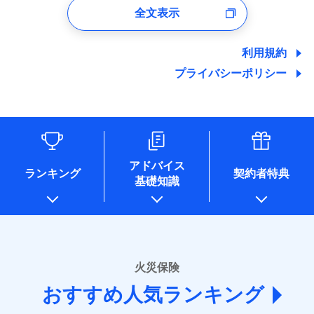
口座振替
バルコニー等専用使用部分修繕費
付時
募集文書番号
※4地震火災費用の取扱いはなし
ドコモスマート保険ナビサービス利用規約
全文表示
地震の被害にも最大100％で備えられます。
一括払
当社による個人情報の取扱いについて（プライバシー
用特約
※7
銀行振込
火災
風災・雹（ひょ
ユーザー登録受付および、管理のため
※5火災・風災等の事故により建物に
その他条件
住まいのアシスタンスサービス
※2
ポリシー）
当社による個人情報の取扱いについて（プライバシー
支払方法
年払い
落雷
う）災、雪災
郵便、電話、およびＥメール等により、当社と取引のあるも
損害が生じたとき、日新火災がご案内
破裂・爆発
ポリシー）
地震保険建築年割引
月払い
一括払
しくは委託を受けている保険会社・提携会社の保険その他に
する修理業者（指定工務店）が建物の
利用規約
適用される割引
WEB見積もり+メールアドレス登録後
家財セット割引
関する情報を提供し、金融商品等の契約を勧奨するため、ま
修理を行います。
支払方法
年払い
から4営業日+1日以降、お客さまが決
プライバシーポリシー
水災
盗難
備考
た維持管理等の委託業務遂行のため、またそれらに付帯、関
ネット申込
月払い
済した時点で保険のお申し込みと完了
水濡れ
連する当社および提携会社のサービスを案内、提供するため
その他条件
ソニー損害保険株式会社で
地震火災費用特約
※1
※8
申込方法
郵送
募集文書番号
騒擾（じょう）
となります。
（なお、当社は複数の保険会社と取引があり、取得した個人
ドコモスマート保険ナビ編集部の評価
お見積もり
外部からの落下・
破損・汚損
対面
ネット申込
情報を取引のある他の保険会社の商品・サービスをご提案す
飛来・衝突
クレジットカード
※9
クレジットカード
申込方法
郵送
※3
るために利用させていただくことがあります。）
コンビニ払い
補償を自由に選べて、もしものときは「新価（再調達
※9
始期日
2025/10/01
各種セミナーの開催のため
コンビニ払い
対面
見積もりや保険会社とのご契約に先立ち、当社が提供する
払込方法
払込方法
コンサルティングサービスの実施のため
口座振替
価額）」でお支払いします。
口座振替
ドコモスマート保険ナビの利用規約と個人情報の取扱いに
アドバイス
アンケートやキャンペーン等の実施のため
ランキング
契約者特典
※1水災料率は最低リスク区分を適用
銀行振込
万一ご自宅が被害にあわれた場合は、修繕業者のご紹
※9
始期日
2026/01/01
同意いただく必要があります。詳細について、以下をご確
銀行振込
基礎知識
上記に係る案内・手続き・管理等付帯業務を行うため
※2損害保険金として支払い
ドコモスマート保険ナビ編集部の評価
介などをご利用いただけます。
認ください。
説明事項
* 当社が委託を受けている保険会社の情報は、保険会社
※3損害保険金が支払われる場合に限
一括払
※1損害割合が30%未満の場合は定率
コンビニ払いの払込票をスマートフォンアプリでお支
一括払
ドコモスマート保険ナビサービス利用規約
り、費用保険金として支払い
のホームページに掲載しておりますので、ご確認くださ
払、水災料率は最も水災リスクが低い
支払方法
年払い
補償内容
払いが可能です。
支払方法
年払い
ドコモの火災保険は、基本補償となる火災、破裂・爆
い。
当社による個人情報の取扱いについて（プライバシー
水災等地を適用
月払い
説明事項
月払い
募集文書番号
ポリシー）
発に加え、風災、落雷や盗難・水ぬれなど住まいを取
※2水道管修理費用の取扱いはなし
■損害保険
※3一括払・年払のみ、コンビニ・ペ
り巻く多様なリスクに対応。3つの基本プランから選択
火災保険
免責金額（自己負
ネット申込
ネット申込
イジー（番号通知方式）
あいおいニッセイ同和損害保険株式会社
免責金額なし
でき、さらに補償内容を自由にカスタマイズ可能なた
担額）
申込方法
郵送
おすすめ人気ランキング
申込方法
(https://www.aioinissaydowa.co.jp/)
郵送
め、住居形態やライフスタイルに合わせて無駄のない
対面
ＳＯＭＰＯダイレクト損害保険株式会社で
募集文書番号
アクサ損害保険株式会社 (https://www.axa-
対面