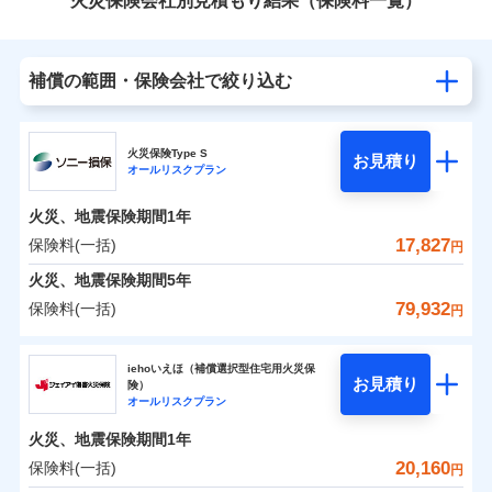
火災保険会社別見積もり結果（保険料一覧）
補償の範囲・保険会社で絞り込む
火災保険Type S
お見積り
オールリスクプラン
火災、地震保険期間
1年
17,827
保険料(一括)
円
火災、地震保険期間
5年
79,932
保険料(一括)
円
ソニー損害保険株式会社
iehoいえほ（補償選択型住宅用火災保
お見積り
険）
ソニー損害保険株式会社のおすすめポイント
オールリスクプラン
火災、地震保険期間
1年
保険料（一括）内訳
01
POINT
20,160
保険料(一括)
円