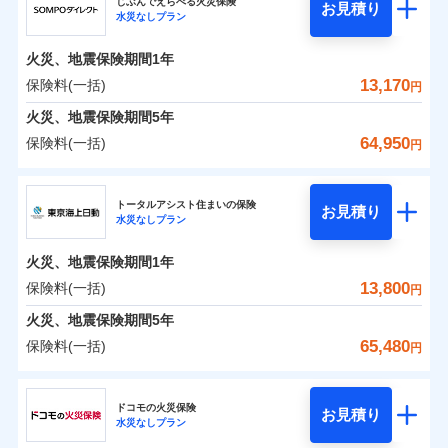
ドコモの火災保険はインターネット完結型の保険の
騒擾（じょう）
じぶんでえらべる火災保険
残存物取片づけ費用
「フルサポートプラン」、「セレクト（水災なし）プ
付帯される費用の
お見積り
外部からの落下・
破損・汚損
水災なしプラン
0
5,182
1,560
ジェイアイ傷害火災保険株式会社のおすすめポイ
家財
円
ため、保険料がリーズナブルで、各種割引も充実し
円
円
補償
※
失火見舞費用
ラン
」の場合は、暮らしのQQ隊サービスがご利用い
免責金額（自己負
飛来・衝突
免責金額なし
ント
ています。
担額）
水道管修理費用
ただけます。
火災、地震保険期間
1年
保険料のお支払いでdポイントがたまります！保険
地震火災費用
マンション等の共同住宅専用
保険料（一括）内訳
13,170
保険料(一括)
01
POINT
円
臨時費用
料に対して、通常のdポイントとは別に1%相当のd
火災、地震保険期間
5年
損害防止費用
適用される割引
建築年割引
ポイントが上乗せして進呈されるため、「d払い」
火災 1年
地震 1年
64,950
保険料(一括)
補償の範囲
補償内容
残存物取片づけ費用
？
付帯される費用保
03
円
POINT
や「dカード」でお支払いの場合は最大2%のdポイ
イチオシ
02
POINT
付帯サービス
険金
住まいの緊急かけつけサービス
失火見舞費用
ントがたまります。また「d払い」であれば、ポイ
ＳＯＭＰＯダイレクト損害保険株式会社
補償内容
0
5,520
5,200
建物
円
円
円
水道管修理費用
※3
ントで保険料を支払うこともできます。
ソニー損保の新ネット火災保険は、補償の組合せが自
トータルアシスト住まいの保険
免責金額（自己負
クレジットカード
お見積り
火災
地震火災費用
風災・雹（ひょ
免責金額なし
※2
水災なしプラン
3つの基本プランからご自身にぴったりの補償をお
ＳＯＭＰＯダイレクト損害保険株式会社のおすす
担額）
由だから、必要な補償に絞って選べます。
落雷
う）災、雪災
コンビニ払い
払込方法
0
免責金額（自己負
破裂・爆発
6,430
1,560
めポイント
選びいただけます。さらに、自分好みにオプション
家財
円
円
円
しかも「地震上乗せ特約（全半損時のみ）」で、地震
免責金額なし
口座振替
※2
適用される割引
建築年割引
火災、地震保険期間
1年
担額）
臨時費用
を追加・削除することで、補償内容を自由にカスタ
の被害にも火災保険の保険金額に対して最大100％で備
銀行振込
保険料（一括）内訳
13,800
保険料(一括)
01
POINT
水災
盗難
円
損害防止費用
マイズしていただけます。ニーズに合わせたパック
えられます（一部損は対象外）。
付帯サービス
水まわり・カギのトラブルサポート
水濡れ
臨時費用
※1
残存物取片づけ費用
火災、地震保険期間
5年
付帯される費用保
単位での補償設計のため、どの補償が必要か不安な
騒擾（じょう）
一括払
損害防止費用
外部からの落下・
険金
破損・汚損
火災 1年
地震 1年
失火見舞費用
人にも補償項目が選びやすいです。
65,480
保険料(一括)
備考
諸費用特約セットなし
支払方法
年払い
円
飛来・衝突
残存物取片づけ費用
付帯される費用保
※3
補償の範囲
水道管修理費用
？
03
※3
POINT
日新火災が提供する安心と信頼の事故対応で、万が
月払い
険金
東京海上日動火災保険株式会社
失火見舞費用
イチオシ
02
POINT
0
4,100
地震火災費用
5,200
クレジットカード
建物
円
円
円
一の場合も迅速に対応します。お客さまからの事故
水道管修理費用
ドコモの火災保険
お見積り
コンビニ払い
ネット申込
※4
のご連絡の受付や事故相談などを、夜間・休日を問
水災なしプラン
払込方法
東京海上日動火災保険株式会社のおすすめポイン
お客様ご自身により、ウェブサイトでお手続きを完
地震火災費用
建築年割引
火災
風災・雹（ひょ
口座振替
申込方法
郵送
わず、24時間・365日対応しています。
適用される割引