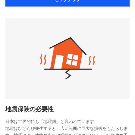
詳細を見る
払、水災料率は最低リスク区分を適用
大樹生命保険株式会社（https://www.taiju-
三井住友海上火災保険株式会社で
※2失火見舞費用の取扱いはなし
life.co.jp）
お見積もり
※3水道管修理費用の取扱いはなし
太陽生命保険株式会社（https://www.taiyo-
見積もりや保険会社とのご契約に先立ち、当社が提供する
説明事項
※4地震火災費用の取扱いはなし
三井住友海上火災保険株式会社の
seimei.co.jp）
ドコモスマート保険ナビの利用規約と個人情報の取扱いに
※5火災・風災等の事故により建物に
詳細を見る
損害が生じたとき、日新火災がご案内
チューリッヒ生命保険株式会社
同意いただく必要があります。詳細について、以下をご確
する修理業者（指定工務店）が建物の
認ください。
（https://www.zurichlife.co.jp/）
修理を行います。
東京海上日動あんしん生命保険株式会社
ドコモスマート保険ナビサービス利用規約
見積もりや保険会社とのご契約に先立ち、当社が提供する
（https://www.tmn-anshin.co.jp/）
当社による個人情報の取扱いについて（プライバシー
ドコモスマート保険ナビの利用規約と個人情報の取扱いに
募集文書番号
なないろ生命保険株式会社
ポリシー）
同意いただく必要があります。詳細について、以下をご確
（https://www.nanairolife.co.jp/）
認ください。
日本生命保険相互会社
ドコモスマート保険ナビサービス利用規約
（https://www.nissay.co.jp）
当社による個人情報の取扱いについて（プライバシー
はなさく生命保険株式会社
ポリシー）
（https://www.life8739.co.jp/）
ドコモスマート保険ナビ編集部の評価
マニュライフ生命保険株式会社
（https://www.manulife.co.jp/）
地震保険の必要性
三井住友海上あいおい生命保険株式会社
ドコモの火災保険は、基本補償となる火災、破裂・爆
（https://www.msa-life.co.jp/）
発に加え、風災、落雷や盗難・水ぬれなど住まいを取
日本は世界的にも「地震国」と言われています。
メットライフ生命株式会社
地震はひとたび発生すると、広い範囲に巨大な損害をもたらしま
り巻く多様なリスクに対応。3つの基本プランから選択
(https://www.metlife.co.jp/)