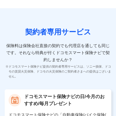
9.お問い合わせ情報
各種お問い合わせに対応するため
契約者専用サービス
10.受託業務の 個人情報
受託業務の遂行およびこれらに準ずる業務の遂行のため
保険料は保険会社直接の契約でも代理店を通しても同じ
です。
それなら特典が付くドコモスマート保険ナビで契
11.マイカー通勤管理クラウド並びに法人向けASPサー
ビスに関してのお問い合わせ情報
約しませんか？
各種お問い合わせに対応するため
ドコモスマート保険ナビ提供の契約者専用サービスは、ソニー損保、ドコ
当社のサービスに関する情報提供や、皆様に有用なお知らせ
モの賃貸火災保険、ドコモの火災保険のご契約者さまへの提供はございま
をお送りするため
せん。
アンケートの送付のため
当社のサービスや媒体の運営改善に必要なデータを解析し、
分析するため
当社の対応品質向上やお問い合わせ内容の正確な把握のため
ドコモスマート保険ナビの日/今月のお
個人情報保護管理者の職名、連絡先
すすめ/毎月プレゼント
株式会社ドコモ・インシュアランス 営業部長
〒103-0013 東京都中央区日本橋人形町2-14-10 アー
ドコモスマート保険ナビの「自動車保険/バイク保険/