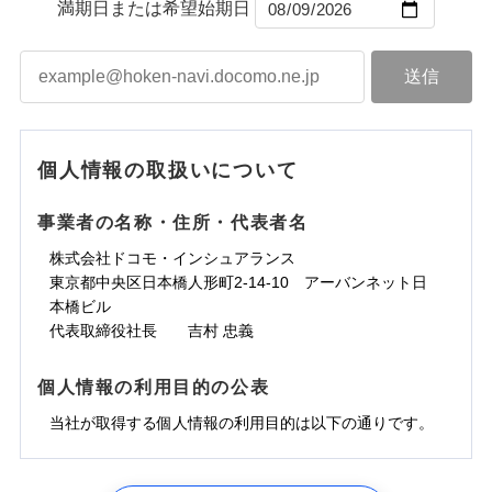
ントで保険料を支払うこともできます。
コンビニ払い
満期日または希望始期日
ドコモスマート保険ナビサービス利用規約
水道管修理費用
届けできるよう万全の損害サービス体制で手厚く支
コンビニ払い
ネット申込
※3
払込方法
口座振替
払込方法
3つの基本プランからご自身にぴったりの補償をお
当社による個人情報の取扱いについて（プライバシー
地震火災費用
建築年割引
援が受けられます。
口座振替
申込方法
郵送
登記物件の火災保険をお申込みの方におすすめ！登記
適用される割引
銀行振込
ポリシー）
選びいただけます。さらに、自分好みにオプション
インターネット割引
銀行振込
「メディカルアシスト」「介護アシスト」など豊富
対面
情報の自動照合によるリアルタイム契約を実現！書類
ドコモの火災保険で
d払い
修理付帯費用保険金
を追加・削除することで、補償内容を自由にカスタ
※3
その他付帯される
な付帯サービスでお客様の日々の生活も充実したサ
お見積もり
の提出と保険会社審査にお時間をいただきません！
請求権保全行使手続費用保険金
マイズしていただけます。ニーズに合わせたパック
※3
水まわりサービス（24時間サポー
補償内容
費用の補償
一括払
始期日
2025/10/01
ポートが受けられます。
一括払
ト）
損害拡大防止費用保険金
単位での補償設計のため、どの補償が必要か不安な
※3
補償内容
支払方法
年払い
支払方法
年払い
カギあけサービス（24時間サポー
個人情報の取扱いについて
見積もりや保険会社とのご契約に先立ち、当社が提供する
人にも補償項目が選びやすいです。
説明事項
※1水災料率は最低リスク区分を適用
月払い
付帯サービス
ト）
月払い
適用される割引
建築年割引
ドコモスマート保険ナビの利用規約と個人情報の取扱いに
免責金額（自己負
日新火災が提供する安心と信頼の事故対応で、万が
免責金額なし
※3
担額）
キャッシュレス・リペアサービス
同意いただく必要があります。詳細について、以下をご確
免責金額（自己負
事業者の名称・住所・代表者名
募集文書番号
一の場合も迅速に対応します。お客さまからの事故
免責金額なし
ネット申込
ジェイアイ傷害火災保険株式会社で
ネット申込
担額）
認ください。
水災初期費用補償特約
気象災害アラート
その他条件
申込方法
のご連絡の受付や事故相談などを、夜間・休日を問
郵送
お見積もり
東京海上日動火災保険株式会社で
※4
株式会社ドコモ・インシュアランス
申込方法
郵送
臨時費用
建物の復旧に関する特約
※4
ドコモスマート保険ナビサービス利用規約
お見積もり
わず、24時間・365日対応しています。
対面
東京都中央区日本橋人形町2-14-10 アーバンネット日
臨時費用
※保険料は下の場合の築年月で計算し
対面
損害防止費用
当社による個人情報の取扱いについて（プライバシー
ジェイアイ傷害火災保険株式会社の
本橋ビル
ています。
損害防止費用
メディカルアシスト
残存物取片づけ費用
付帯される費用保
正式名称は、すまいの保険です。本保険は、日新火災を引受保険会社
※5
ポリシー）
詳細を見る
東京海上日動火災保険株式会社の
付帯サービス
始期日
2024/10/01
新築：2026年1月
代表取締役社長 吉村 忠義
始期日
2026/04/01
険金
とし、取扱代理店であるドコモと共同募集代理店である株式会社ドコ
残存物取片づけ費用
介護アシスト
備考
付帯される費用保
失火見舞費用
※6
詳細を見る
築5年：2021年1月
モ・インシュアランス（以下、ドコモ・インシュアランス）が提供す
険金
失火見舞費用
水道管修理費用
築10年：2016年1月
ドコモスマート保険ナビ編集部の評価
※1水災料率は最低リスク区分を適用
るものです。
※1破損・汚損、水ぬれは自己負担額
個人情報の利用目的の公表
見積もりや保険会社とのご契約に先立ち、当社が提供する
クレジットカード
水道管修理費用
築15年：2011年1月
地震火災費用
※2水道管修理費用の取扱いはなし
5万円
ドコモスマート保険ナビの利用規約と個人情報の取扱いに
見積もりや保険会社とのご契約に先立ち、当社が提供する
コンビニ払い
説明事項
※3コンビニ払の払込票をスマートフ
地震火災費用
当社が取得する個人情報の利用目的は以下の通りです。
払込方法
※2失火見舞費用の取扱いはなし
ソニー損保の新ネット火災保険は、補償の組合せが
同意いただく必要があります。詳細について、以下をご確
ドコモスマート保険ナビの利用規約と個人情報の取扱いに
ォンアプリで支払うことができます。
口座振替
クレジットカード
防犯対策費用特約
補償の範囲
※3水道管修理費用の取扱いはなし
？
03
POINT
認ください。
同意いただく必要があります。詳細について、以下をご確
自由だから、必要な補償に絞って選べます。
※4一部契約のみ
保険証券の不発行に関する特約（500
銀行振込
コンビニ払い
その他付帯される
（破損・汚損等危険補償特約で補償対
特別費用保険金特約
※3
適用される割引
1.見積請求受付時、資料請求受付時、ユーザー登録受
払込方法
認ください。
円）
しかも、「地震上乗せ特約（全半損時のみ）」で、
ドコモスマート保険ナビサービス利用規約
説明事項
費用の補償
象となる場合があります）