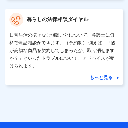
取得した、以下の情報などの個人データ
基本情報
氏名、電話番号、メールアドレス、お客さまの識別子、属
暮らしの法律相談ダイヤル
性、連絡先、dポイントサービスのご利用に関する情報。例
として、dポイントカード番号、性別、年齢、家族構成、住
所、dポイント残高、dポイント利用履歴などが含まれます。
日常生活の様々なご相談ごとについて、弁護士に無
利用情報
料で電話相談ができます。（予約制） 例えば、「親
当社又は株式会社NTTドコモが提供する各種サービスなどの
ご契約・ご利用などに関する情報。例として、当社又は株式
が高額な商品を契約してしまったが、取り消せます
会社NTTドコモが提供する各種サービスのご契約状態・ご利
か？」といったトラブルについて、アドバイスが受
用履歴インターネット利用時の行動に関する情報、アプリケ
ーション利用時の行動に関する情報、購入されたサービスや
けられます。
商品の名称・購入場所・決済に関する情報、アンケートの回
答に関する情報などが含まれます。
もっと見る
保険関連サービス情報
当社又は株式会社NTTドコモが提供する保険関連サービスに
関して取得し、又は保有する情報。例として、見積請求受付
時、資料請求受付時又はユーザー登録受付時に提供いただい
た情報（氏名、住所、生年月日、性別、保険契約者と被保険
者の関係、保険加入の目的、保険商品の内容、保険料、保険
料のお支払方法、車のメーカーや走行距離などの情報、建物
の構造や築年数などの情報、ペットの種類や年齢など）及び
お客様との応対記録 （お客様に提示した比較見積の試算結