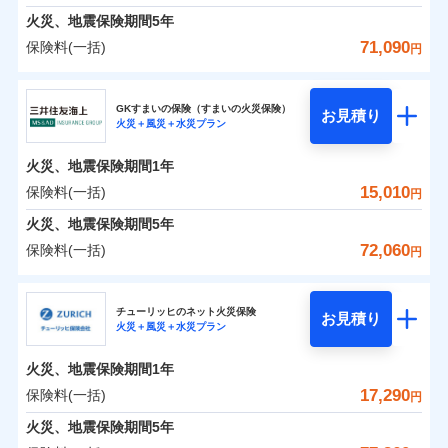
臨時費用
えられます（一部損は対象外）。
募集文書番号
建築年割引（地震保険）
火災、地震保険期間
5年
単位での補償設計のため、どの補償が必要か不安な
損害防止費用
適用される割引
建築年割引
ドコモスマート保険ナビ編集部の評価
見積もりや保険会社とのご契約に先立ち、当社が提供する
始期日
2024/10/01
火災 1年
地震 1年
人にも補償項目が選びやすいです。
71,090
保険料(一括)
補償内容
残存物取片づけ費用
付帯される費用保
円
ドコモスマート保険ナビの利用規約と個人情報の取扱いに
その他条件
指定工務店特約
※6
補償の範囲
？
付帯サービス
険金
03
住まいの緊急かけつけサービス
POINT
失火見舞費用
日新火災が提供する安心と信頼の事故対応で、万が
同意いただく必要があります。詳細について、以下をご確
修理費だけでなく、修理と密接に関わる費用も損害
東京海上日動火災保険株式会社
※1水災料率は最低リスク区分を適用
イチオシ
02
補償内容
POINT
0
4,300
5,200
建物
円
円
円
認ください。
水道管修理費用
一の場合も迅速に対応します。お客さまからの事故
※2
※2水ぬれ、破損、汚損等は自己負担
保険金としてまとめてお支払いしてくれます。
すまいのサポート24
GKすまいの保険（すまいの火災保険）
免責金額（自己負
クレジットカード
お見積り
地震火災費用
額5万円
免責金額なし
のご連絡の受付や事故相談などを、夜間・休日を問
※1
ドコモスマート保険ナビサービス利用規約
火災＋風災＋水災プラン
東京海上日動火災保険株式会社のおすすめポイン
担額）
お客様ご自身により、ウェブサイトでお手続きを完
リフォーム相談サービス
全国の損害サービス拠点が一日でも早く保険金をお
コンビニ払い
火災
風災・雹（ひょ
付帯サービス
※3事故時諸費用（火災・風水災等限
わず、24時間・365日対応しています。
ドコモスマート保険ナビ編集部の評価
払込方法
当社による個人情報の取扱いについて（プライバシー
0
免責金額（自己負
3,000
1,560
ト
家財
円
了された場合、10％のインターネット割引が適用！
落雷
長期優良住宅の維持保全サポートサー
円
う）災、雪災
円
届けできるよう万全の損害サービス体制で手厚く支
定）特約セットありも選択可能
免責金額なし
口座振替
※1
適用される割引
建築年割引
火災、地震保険期間
1年
担額）
ポリシー）
破裂・爆発
ビス
臨時費用
※4修理費として保険金をお支払いし
（地震保険を除きます。）
正式名称は、すまいの保険です。本保険は、日新火災を引受保険会社
援が受けられます。
銀行振込
説明事項
保険料（一括）内訳
15,010
保険料(一括)
01
POINT
円
ます。
損害防止費用
とし、取扱代理店であるドコモと共同募集代理店である株式会社ドコ
登記物件の火災保険をお申込みの方におすすめ！登記
減らしたコストをお客さまに還元
付帯サービス
水まわり・カギのトラブルサポート
「メディカルアシスト」「介護アシスト」など豊富
水災
盗難
臨時費用
※5セットありも選択可能
ベーシックプラン(水災あり)に該当す
モ・インシュアランス（以下、ドコモ・インシュアランス）が提供す
残存物取片づけ費用
火災、地震保険期間
5年
情報の自動照合によるリアルタイム契約を実現！書類
付帯される費用保
備考
一括払
水濡れ
な付帯サービスでお客様の日々の生活も充実したサ
自分に必要な補償を選べる、だから保険料にムダが
※6建物保険料に、バルコニー等専用
る補償内容です
るものです。
損害防止費用
※1
険金
火災 1年
騒擾（じょう）
地震 1年
失火見舞費用
の提出と保険会社審査にお時間をいただきません！
72,060
保険料(一括)
備考
諸費用特約セットなし
支払方法
年払い
円
使用部分修繕費用特約保険料を含む
ポートが受けられます。
ない！
外部からの落下・
破損・汚損
残存物取片づけ費用
付帯される費用保
※2
水道管修理費用
※7保険金額×5％、300万円限度
※2
月払い
飛来・衝突
クレジットカード
険金
三井住友海上火災保険株式会社
地震保険もセットOK！
失火見舞費用
イチオシ
02
POINT
※8一括払、長期一括払のみ
0
5,210
地震火災費用
5,200
クレジットカード
建物
円
円
円
補償の範囲
？
03
POINT
コンビニ払い
水道管修理費用
チューリッヒのネット火災保険
「iehoいえほ」（補償選択型住宅用火災保険）
お見積り
コンビニ払い
ネット申込
※3
払込方法
火災＋風災＋水災プラン
口座振替
払込方法
三井住友海上火災保険株式会社のおすすめポイン
お客さまのニーズ・ご予算に合わせて補償を自由に
地震火災費用
建築年割引
口座振替
申込方法
郵送
適用される割引
銀行振込
0
3,330
1,560
ト
家財
円
お選びいただけます。
円
円
募集文書番号
ジェイアイ傷害火災保険株式会社で
インターネット割引
銀行振込
火災、地震保険期間
1年
対面
東京海上日動火災保険株式会社で
火災
風災・雹（ひょ
d払い
修理付帯費用保険金
補償の範囲
※3
？
03
お見積もり
POINT
もしものとき、“時価”ではなく“新価”で保険金をお
落雷
う）災、雪災
お見積もり
その他付帯される
保険料（一括）内訳
17,290
保険料(一括)
01
POINT
円
請求権保全行使手続費用保険金
破裂・爆発
※3
水まわりサービス（24時間サポー
支払いします。
費用の補償
一括払
始期日
2025/10/01
一括払
ジェイアイ傷害火災保険株式会社の
ト）
火災、地震保険期間
5年
損害拡大防止費用保険金
上半期
新規契約数ランキング
※3
東京海上日動火災保険株式会社の
支払方法
年払い
家具や電化製品等の家財の保険金額も自由に選べま
支払方法
年払い
水災
盗難