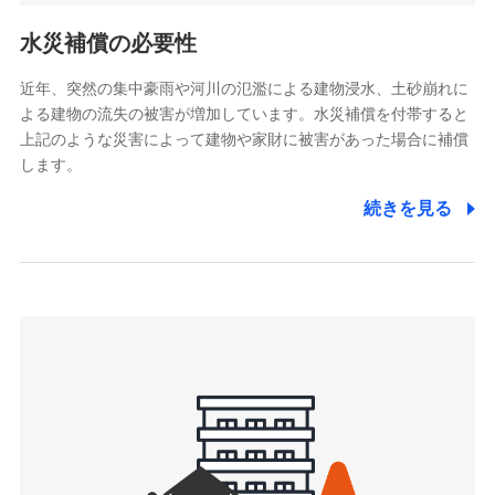
リトルファミリー少額短期保険株式会社
ポリシー）
(https://www.littlefamily-ssi.com/)
水災補償の必要性
2.共同募集を行う代理店から受領する個人情報
近年、突然の集中豪雨や河川の氾濫による建物浸水、土砂崩れに
よる建物の流失の被害が増加しています。水災補償を付帯すると
郵便、電話、およびＥメール等により、当社と取引のあるも
しくは委託を受けている保険会社・提携会社の保険その他に
上記のような災害によって建物や家財に被害があった場合に補償
関する情報を提供し、金融商品等の契約を勧奨するため、ま
します。
た維持管理等の委託業務遂行のため、またそれらに付帯、関
連する当社および提携会社のサービスを案内、提供するため
続きを見る
（なお、当社は複数の保険会社と取引があり、取得した個人
情報を取引のある他の保険会社の商品・サービスをご提案す
るために利用させていただくことがあります。）
上記に係る連絡・手続き・管理等付帯業務を行うため
3.セミナー募集サイトから取得した個人情報
各種セミナーの案内、開催のため
上記に係る連絡・手続き・管理等付帯業務を行うため
4.家族・友達紹介にて取得した個人情報
被紹介者への連絡、及び当社と取引のあるもしくは委託を受