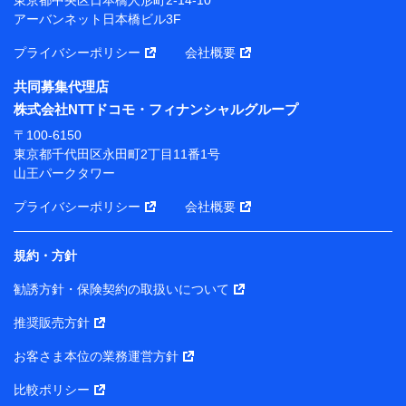
アーバンネット日本橋ビル3F
※ 当社および株式会社NTTドコモは、お客さまの情報
を利用させていただくにあたっては、「NTTドコモ パー
プライバシーポリシー
会社概要
ソナルデータ憲章」に定める行動原則を順守します 。
※ パーソナルデータダッシュボードの「第三者提供の
共同募集代理店
管理」の設定状態にかかわらず、共同利用する場合があ
株式会社NTTドコモ・フィナンシャルグループ
ります。
〒100-6150
※ dポイントクラブ会員ではないお客さま（2019年12
東京都千代田区永田町2丁目11番1号
月11日以降、一度もdポイントクラブ会員であったこと
山王パークタワー
がないお客さまに限る）に関する、2019年12月10日以
前に取得した個人データは、こちら の利用目的の範囲内
プライバシーポリシー
会社概要
に限って共同利用します。
規約・方針
当社は株式会社NTTドコモ・フィナンシャルグループ
との間で、以下のとおり個人データを共同利用しま
勧誘方針・保険契約の取扱いについて
す。
推奨販売方針
【共同して利用される利用データの項目】
当社または株式会社NTTドコモ・フィナンシャルグルー
お客さま本位の業務運営方針
プがサービス提供等を通じて取得した、以下の情報など
比較ポリシー
の個人データ