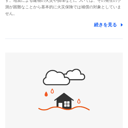
す。地震による建物の火災や損壊などについては、その発生の予
でき、さらに補償内容を自由にカスタマイズ可能なた
メディケア生命保険株式会社
測が困難なことから基本的に火災保険では補償の対象としていま
め、住居形態やライフスタイルに合わせて無駄のない
（https://www.medicarelife.com/）
せん。
最適設計が実現できます。スマホ・PCで手続きが完結
し、24時間365日の事故受付で万一の際も安心。保険
■少額短期保険
続きを見る
株式会社アシロ少額短期保険
料に応じてdポイントもたまる、利便性とおトクさを兼
(https://kailash.co.jp/)
ね備えた火災保険です。
SBIいきいき少額短期保険会社 (https://www.i-
sedai.com/)
SBIペット少額短期保険株式会社
(https://www.sbipet-ssi.co.jp/)
SBIリスタ少額短期保険会社
ドコモの火災保険で
(https://www.jishin.co.jp/)
お見積もり
スマートプラス少額短期保険株式会社
（https://www.smartplus-insurance.com/）
見積もりや保険会社とのご契約に先立ち、当社が提供する
チューリッヒ少額短期保険株式会社
ドコモスマート保険ナビの利用規約と個人情報の取扱いに
(https://www.zurichssi.co.jp/)
同意いただく必要があります。詳細について、以下をご確
Tokio Marine X少額短期保険株式会社
認ください。
(https://www.tokiomarine-x.co.jp/)
ペットメディカルサポート株式会社
ドコモスマート保険ナビサービス利用規約
(https://pshoken.co.jp/)
当社による個人情報の取扱いについて（プライバシー