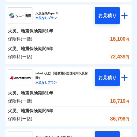
円
円
円
ドコモの火災保険
水災
盗難
修理費だけでなく、修理と密接に関わる費用も損害保
水濡れ
火災保険Type S
お見積り
補償の範囲
※1
？
0
03
3,870
1,560
POINT
家財
騒擾（じょう）
円
険金としてまとめてお支払いします！
円
円
水災なしプラン
※
ドコモの火災保険
のおすすめポイント
外部からの落下・
破損・汚損
全国の損害サービス拠点が一日でも早く保険金をお届
飛来・衝突
火災、地震保険期間
1年
保険料（一括）内訳
01
POINT
けできるよう万全の損害サービス体制で手厚く支援し
16,100
保険料(一括)
火災
風災・雹（ひょ
円
ランキングをもっと見る
ます！
落雷
う）災、雪災
「メディカルアシスト」「介護アシスト」など豊富な
火災 1年
地震 1年
火災、地震保険期間
破裂・爆発
5年
付帯サービスでお客様の日々の生活もしっかりサポー
72,439
保険料(一括)
円
イチオシ
02
POINT
水災
盗難
トします！
0
4,460
5,200
建物
円
円
円
水濡れ
ソニー損害保険株式会社
※1
騒擾（じょう）
すまいのリスクを6つに整理し、補償内容をシンプルに
上半期
新規契約数ランキング
iehoいえほ（補償選択型住宅用火災保
外部からの落下・
破損・汚損
お見積り
険）
わかりやすくしています！
飛来・衝突
0
6,780
1,560
ソニー損害保険株式会社のおすすめポイント
家財
補償の範囲
円
円
円
水災なしプラン
？
03
POINT
補償内容
※2
すまいやライフスタイルに応じた契約プランをご用意
当社火災保険新規契約者数より算出[
年
月]（ドコモスマート保険
火災、地震保険期間
1年
保険料（一括）内訳
01
POINT
しています。
ナビ調べ）
18,710
保険料(一括)
円
お客さまのニーズに合わせてオプションの特約のご選
免責金額（自己負
火災
風災・雹（ひょ
免責金額なし
※2
落雷
う）災、雪災
択が可能です。
担額）
火災 1年
地震 1年
火災、地震保険期間
5年
破裂・爆発
建物が全焼・全壊時（延床面積に対する損害の割合が
86,798
保険料(一括)
円
イチオシ
02
臨時費用
80％以上）には、建物保険金額を全額お支払いいたし
POINT
0
4,158
5,200
建物
円
円
円
水災
補償内容
盗難
ジェイアイ傷害火災保険株式会社
損害防止費用
ます！
水濡れ
※1
ランキングをもっと見る