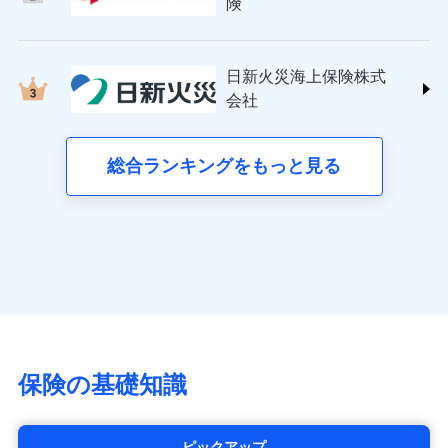
日新火災海上保険株式会社
険
詳細を見る
(https://www.nisshinfire.co.jp/)
備考
スリムプランに該当する補償内容です
見積もりや保険会社とのご契約に先立ち、当社が提供する
ペット＆ファミリー損害保険株式会社
ドコモスマート保険ナビの利用規約と個人情報の取扱いに
ドコモスマート保険ナビ編集部の評価
(https://www.petfamilyins.co.jp/)
クレジットカード
見積もりや保険会社とのご契約に先立ち、当社が提供する
同意いただく必要があります。詳細について、以下をご確
日新火災海上保険株式
ドコモスマート保険ナビ編集部の評価
三井住友海上火災保険株式会社 (https://www.ms-
コンビニ払い
ドコモスマート保険ナビの利用規約と個人情報の取扱いに
認ください。
会社
チューリッヒのネット火災保険は
ダイレクト型でネッ
ins.com/)
同意いただく必要があります。詳細について、以下をご確
払込方法
口座振替
ドコモスマート保険ナビサービス利用規約
すまいのリスクを６つに整理し、補償内容をシンプ
三井ダイレクト損害保険株式会社
ト完結のお手続き・リーズナブルな保険料
に加え、
火
認ください。
銀行振込
当社による個人情報の取扱いについて（プライバシー
ルにして、わかりやすいのが特徴です。
(https://www.mitsui-direct.co.jp/)
災に対する補償に加え、すべてのプランに盗難等がつ
総合ランキングをもっと見る
d払い
ドコモスマート保険ナビサービス利用規約
ポリシー）
すまいやライフスタイルに応じた契約プランを選べ
いており、
社会問題などを考慮された幅広い補償が特
当社による個人情報の取扱いについて（プライバシー
■生命保険
ます。
長です。
失火見舞金など付帯される費用保険金も多
一括払
ポリシー）
アクサ生命保険株式会社
く、ダイレクトでありながら充実した補償が魅力で
支払方法
年払い
建物が全焼・全壊時（延床面積に対する損害の割合
（https://www.axa.co.jp/）
す。
月払い
が80％以上）には、建物保険金額を全額お支払いし
SBI生命保険株式会社（https://www.sbilife.co.jp/）
てくれます。
FWD生命保険株式会社
ネット申込
※
（https://www.fwdlife.co.jp/）
家族Eye（親族連絡先制度）
がご利用できます。
申込方法
郵送
ソニー生命保険株式会社
※「ご契約者（保険にご加入されたお客さま）」が、その保険
対面
（https://www.sonylife.co.jp）
契約に関する緊急連絡先としてご親族を登録する制度。
チューリッヒ保険会社で
SOMPOひまわり生命保険株式会社
保険の基礎知識
お見積もり
始期日
2026/04/01
（https://www.himawari-life.co.jp/）
第一ネオ生命保険株式会社
チューリッヒ保険会社の
※1損害割合が30%未満の場合は定率
（https://neofirst.co.jp/）
ピックアップ