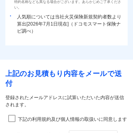
ドコモスマート保険ナビ編集部の評価
ソニー損害保険株式会社で
特約名称なども異なる場合がございます。あらかじめご了承くださ
三井住友海上火災保険株式会社で
臨時費用
対面
80％以上）には、建物保険金額を全額お支払いいたし
ネット申込
地震火災費用
0
2,330
※4
5,200
建物
円
円
円
水災
補償内容
盗難
火災、自然災害、盗難などトータルでカバーし、大
お見積もり
募集文書番号
い。
お見積もり
損害防止費用
ます！
申込方法
郵送
水濡れ
切な住まいをお守りします！
※1
ランキングをもっと見る
補償を自由に選べて、もしものときは「新価（再調達
騒擾（じょう）
始期日
2025/10/01
人気順については当社
新規契約者数より
その他付帯される
残存物取片づけ費用
「フルサポートプラン」、「セレクト（水災なし）プ
付帯される費用の
対面
修理付帯費用
外部からの落下・
破損・汚損
三井住友海上火災保険株式会社の
0
5,130
1,560
費用の補償
水まわりトラブル、カギ開け対応など「住まいのア
家財
円
価額）」でお支払いします。
円
円
補償
算出[
年
月
日現在]（ドコモスマート保険ナ
見積もりや保険会社とのご契約に先立ち、当社が提供する
※
失火見舞費用
ラン
」の場合は、暮らしのQQ隊サービスがご利用い
免責金額（自己負
飛来・衝突
詳細を見る
免責金額なし
※1盗難、水ぬれ等と破損等は5万円
シスタンスサービス」が無料付帯
万一ご自宅が被害にあわれた場合は、修繕業者のご紹
ドコモスマート保険ナビの利用規約と個人情報の取扱いに
始期日
ビ調べ）
2026/01/01
担額）
水道管修理費用
ただけます。
※2損害保険金として支払い
インターネット割引
同意いただく必要があります。詳細について、以下をご確
介などをご利用いただけます。
説明事項
補償の対象やお客さまの状況に応じたさまざまな割
地震火災費用
マンション等の共同住宅専用
※3損害保険金が支払われる場合に限
適用される割引
指定工務店割引
認ください。
※1破損・汚損、物体の落下・飛来等/
臨時費用
コンビニ払いの払込票をスマートフォンアプリでお支
見積もりや保険会社とのご契約に先立ち、当社が提供する
引をご用意！
り、費用保険金として支払い
ドコモスマート保険ナビ編集部の評価
騒擾、水濡れのみ自己負担額5万円
建築年割引（地震保険）
ドコモスマート保険ナビの利用規約と個人情報の取扱いに
損害防止費用
払いが可能です。
適用される割引
ドコモスマート保険ナビサービス利用規約
建築年割引
（物体の落下・飛来等/騒擾、水濡れ
同意いただく必要があります。詳細について、以下をご確
補償の範囲
補償内容
残存物取片づけ費用
？
付帯される費用保
当社による個人情報の取扱いについて（プライバシー
03
募集文書番号
POINT
説明事項
は建物のみ自己負担あり）
イチオシ
その他条件
指定工務店特約
02
※5
認ください。
POINT
ドコモの火災保険は、基本補償となる火災、破裂・爆
補償の範囲
付帯サービス
険金
住まいの緊急かけつけサービス
？
ポリシー）
03
失火見舞費用
POINT
※2水道管修理費用の取扱いはなし
補償内容
発に加え、風災、落雷や盗難・水ぬれなど住まいを取
上記のお見積もり内容をメールで送
※3一括払・年払のみ、コンビニ・ペ
ドコモスマート保険ナビサービス利用規約
水道管修理費用
※2
すまいのサポート24
ドコモの火災保険はインターネット完結型の保険の
免責金額（自己負
イジー（番号通知方式）
クレジットカード
り巻く多様なリスクに対応。3つの基本プランから選択
当社による個人情報の取扱いについて（プライバシー
火災
地震火災費用
風災・雹（ひょ
免責金額なし
付
担額）
リフォーム相談サービス
ため、保険料がリーズナブルで、各種割引も充実し
落雷
う）災、雪災
コンビニ払い
ＳＯＭＰＯダイレクト損害保険株式会社で
でき、さらに補償内容を自由にカスタマイズ可能なた
付帯サービス
ポリシー）
火災
風災・雹（ひょ
払込方法
免責金額（自己負
破裂・爆発
長期優良住宅の維持保全サポートサー
ています。
落雷
う）災、雪災
募集文書番号
お見積もり
免責金額なし
口座振替
め、住居形態やライフスタイルに合わせて無駄のない
適用される割引
建築年割引
担額）
破裂・爆発
ビス
臨時費用
登録されたメールアドレスに試算いただいた内容が送信
保険料のお支払いでdポイントがたまります！保険
銀行振込
最適設計が実現できます。スマホ・PCで手続きが完結
ドコモスマート保険ナビ編集部の評価
水災
盗難
損害防止費用
されます。
付帯サービス
料に対して、通常のdポイントとは別に1%相当のd
水まわり・カギのトラブルサポート
水濡れ
し、24時間365日の事故受付で万一の際も安心。保険
臨時費用
水災
盗難
見積もりや保険会社とのご契約に先立ち、当社が提供する
ベーシックプラン(水災なし)に該当す
※1
残存物取片づけ費用
※2
付帯される費用保
備考
騒擾（じょう）
一括払
ポイントが上乗せして進呈されるため、「d払い」
水濡れ
料に応じてdポイントもたまる、利便性とおトクさを兼
る補償内容です
ドコモスマート保険ナビの利用規約と個人情報の取扱いに
損害防止費用
修理費だけでなく、修理と密接に関わる費用も損害
外部からの落下・
険金
破損・汚損
※1
失火見舞費用
騒擾（じょう）
下記の利用規約及び個人情報の取扱いに同意します
備考
諸費用特約セットなし
支払方法
年払い
や「dカード」でお支払いの場合は最大2%のdポイ
同意いただく必要があります。詳細について、以下をご確
飛来・衝突
ね備えた火災保険です。
残存物取片づけ費用
外部からの落下・
付帯される費用保
保険金としてまとめてお支払いしてくれます。
破損・汚損
※2
水道管修理費用
※2
月払い
認ください。
ントがたまります。また「d払い」であれば、ポイ
飛来・衝突
クレジットカード
険金
失火見舞費用
全国の損害サービス拠点が一日でも早く保険金をお
ドコモスマート保険ナビ編集部の評価
地震火災費用
クレジットカード