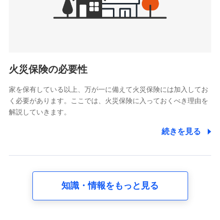
けている保険会社・提携会社の保険その他に関する情報を提
供し、金融商品等の契約を勧奨するため
アンケートやキャンペーン等の実施のため
上記に係る連絡・手続き・管理等付帯業務を行うため
5.通話録音にて取得する情報
電話対応の品質向上およびお問合せ内容の正確な把握のため
火災保険の必要性
家を保有している以上、万が一に備えて火災保険には加入してお
6.採用応募者の個人情報
く必要があります。ここでは、火災保険に入っておくべき理由を
採用選考および入社手続を実施するため
解説していきます。
7.社員（従業者）の個人情報
続きを見る
人事･勤怠･健康・労務等の管理、給与支給、福利厚生・採用
退職関連処理等の各種手続きのため、当社と従業員または従
業員同士の連絡のため
知識・情報をもっと見る
8.取引先個人情報
取引先としての選定業務、営業情報の提供業務、契約締結手
続き業務、取引管理業務、およびこれらに準ずる業務の遂行
のため