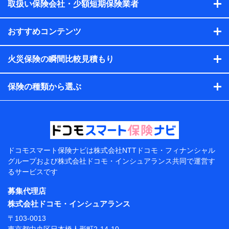
会社のサービスを案内、提供するため
取扱い保険会社・少額短期保険業者
（各サービスで取得したサービス利用履歴、ウェブサイトの
閲覧履歴、購買履歴、ご契約内容等のパーソナルデータを分
おすすめコンテンツ
析して、お客さまの趣味・嗜好・傾向に応じたサービス・商
品等に関するご提案や広告の配信等を行うことがありま
す。）
火災保険の瞬間比較見積もり
各種セミナーの開催のため
コンサルティングサービスの実施のため
アンケートやキャンペーン等の実施のため
保険の種類から選ぶ
上記に係る案内・手続き・管理等付帯業務を行うため
【当該個人データの管理について責任を有する者の名
称・住所・代表者名】
当該個人データを取り扱う各共同利用者（詳細は次のと
おり）
ドコモスマート保険ナビは
株式会社NTTドコモ・フィナンシャル
東京都千代田区永田町2丁目11番1号 山王パークタワー
グループおよび
株式会社ドコモ・インシュアランス共同で
運営す
株式会社NTTドコモ 代表取締役社長 前田 義晃
るサービスです
東京都中央区日本橋人形町2-14-10 アーバンネット日
募集代理店
本橋ビル 3F
株式会社ドコモ・インシュアランス
株式会社ドコモ・インシュアランス 代表取締役社
〒103-0013
長 吉村 忠義
東京都中央区日本橋人形町2-14-10