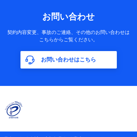
果情報、メールマガジンを提供した際のメール内容や送信履
歴の情報及び保険の更改案内等を提供した際のメール内容や
送信履歴などの情報）が含まれます。
お問い合わせ
保険契約情報
当社又は株式会社NTTドコモが取得し、又は保有する保険契
約に関する情報。例として、保険契約者及び被保険者の氏
契約内容変更、事故のご連絡、その他のお問い合わせは
名、住所、生年月日、性別、保険契約者と被保険者の関係、
こちらからご覧ください。
保険加入の目的、保険商品の内容、保険料、保険料のお支払
方法、車のメーカーや走行距離などの情報、建物の構造や築
年数などの情報、ペットの種類や年齢などの情報などが含ま
お問い合わせはこちら
れます。
【共同して利用する者の範囲】
当社
株式会社NTTドコモ
【利用する者の利用目的】
当社又は株式会社NTTドコモが提供する保険関連サービスに
おけるユーザ登録受付および管理のため
当社又は株式会社NTTドコモと取引のあるもしくは委託を受
けている保険会社・提携会社の保険その他に関する情報を提
供するため、また維持管理等の委託業務遂行のため、またそ
れらに付帯、関連する当社、株式会社NTTドコモおよび提携