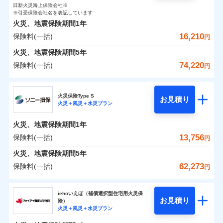
0
2,310
1,560
ト
家財
円
了された場合、10％のインターネット割引が適用！
落雷
円
う）災、雪災
円
インターネット割引
日新火災海上保険会社※
銀行振込
対面
破裂・爆発
修理付帯費用保険金
※引受保険会社名を表記しています
※4
（地震保険を除きます。）
正式名称は、すまいの保険です。本保険は、日新火災を引受保険会社
その他付帯される
保険料（一括）内訳
01
POINT
火災、地震保険期間
1年
とし、取扱代理店であるドコモと共同募集代理店である株式会社ドコ
請求権保全行使手続費用保険金
※4
水まわりサービス（24時間サポー
減らしたコストをお客さまに還元
補償内容
費用の補償
一括払
始期日
2025/10/01
水災
盗難
モ・インシュアランス（以下、ドコモ・インシュアランス）が提供す
16,210
保険料(一括)
ト）
損害拡大防止費用保険金
円
※4
水濡れ
支払方法
年払い
自分に必要な補償を選べる、だから保険料にムダが
るものです。
火災 1年
騒擾（じょう）
地震 1年
カギあけサービス（24時間サポー
火災、地震保険期間
5年
※1水災料率は最低リスク区分を適用
月払い
付帯サービス
ない！
外部からの落下・
破損・汚損
ト）
適用される割引
建築年割引
免責金額（自己負
説明事項
※2雑危険（盗難を除く）および破汚
飛来・衝突
74,220
保険料(一括)
免責金額なし
※2
円
地震保険もセットOK！
イチオシ
担額）
02
キャッシュレス・リペアサービス
POINT
損において、自己負担額5万円
0
5,160
5,200
建物
円
円
円
補償の範囲
ネット申込
？
03
POINT
家財破損支払限度額50万円
気象災害アラート
「iehoいえほ」（補償選択型住宅用火災保険）
ドコモの火災保険
申込方法
郵送
※5
お客さまのニーズ・ご予算に合わせて補償を自由に
臨時費用
その他条件
水災初期費用補償特約
※3
募集文書番号
火災保険Type S
お見積り
対面
0
1,880
1,560
家財
円
お選びいただけます。
※保険料は下の場合の築年月で計算し
損害防止費用
円
円
火災＋風災＋水災プラン
建物の復旧に関する特約
※
ドコモの火災保険
のおすすめポイント
火災
風災・雹（ひょ
ています。
補償の範囲
残存物取片づけ費用
？
03
付帯される費用保
※4
POINT
もしものとき、“時価”ではなく“新価”で保険金をお
落雷
う）災、雪災
始期日
2024/10/01
新築：2026年1月
火災、地震保険期間
1年
保険料（一括）内訳
険金
01
破裂・爆発
メディカルアシスト
備考
POINT
失火見舞費用
※5
支払いします。
築5年：2021年1月
付帯サービス
13,756
保険料(一括)
上半期
新規契約数ランキング
介護アシスト
円
水道管修理費用
築10年：2016年1月
※1水災料率は最低リスク区分を適用
家具や電化製品等の家財の保険金額も自由に選べま
水災
盗難
火災
築15年：2011年1月
風災・雹（ひょ
地震火災費用
火災 1年
※2破損・汚損の取扱いはなし
地震 1年
火災、地震保険期間
5年
す。
水濡れ
落雷
う）災、雪災
クレジットカード
ドコモスマート保険ナビ編集部の評価
※1
※3水道管修理費用の取扱いはなし
騒擾（じょう）
当社火災保険新規契約者数より算出[
年
月]（ドコモスマート保険
62,273
保険料(一括)
説明事項
破裂・爆発
円
ネットに加え、お電話でもお申込み可能です！
イチオシ
02
※4コンビニ払の払込票をスマートフ
POINT
外部からの落下・
破損・汚損
コンビニ払い
クレジットカード
防犯対策費用特約
ナビ調べ）
0
3,780
5,200
建物
円
払込方法
円
円
飛来・衝突
ォンアプリで支払うことができます。
ソニー損害保険株式会社
口座振替
コンビニ払い
その他付帯される
特別費用保険金特約
※4
ソニー損保の新ネット火災保険は、補償の組合せが
水災
盗難
※5一部契約のみ
払込方法
修理費だけでなく、修理と密接に関わる費用も損害保
iehoいえほ（補償選択型住宅用火災保
費用の補償
銀行振込
水濡れ
口座振替
バルコニー等専用使用部分修繕費
自由だから、必要な補償に絞って選べます。
お見積り
険）
補償の範囲
？
03
POINT
騒擾（じょう）
険金としてまとめてお支払いします！
0
5,670
用特約
1,560
ソニー損害保険株式会社のおすすめポイント
家財
※6
円
円
円
銀行振込
火災＋風災＋水災プラン
外部からの落下・
募集文書番号
破損・汚損
しかも、「地震上乗せ特約（全半損時のみ）」で、
全国の損害サービス拠点が一日でも早く保険金をお届
一括払
飛来・衝突