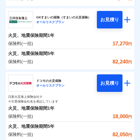
補償の範囲
？
03
POINT
東京海上日動火災保険株式会社
イチオシ
02
POINT
0
5,000
5,200
建物
円
円
円
GKすまいの保険（すまいの火災保険）
お見積り
オールリスクプラン
東京海上日動火災保険株式会社のおすすめポイン
お客様ご自身により、ウェブサイトでお手続きを完
火災
風災・雹（ひょ
0
3,180
1,560
ト
家財
円
了された場合、10％のインターネット割引が適用！
落雷
円
う）災、雪災
円
火災、地震保険期間
1年
破裂・爆発
（地震保険を除きます。）
保険料（一括）内訳
17,270
保険料(一括)
01
POINT
円
減らしたコストをお客さまに還元
水災
盗難
火災、地震保険期間
5年
水濡れ
自分に必要な補償を選べる、だから保険料にムダが
※1
火災 1年
騒擾（じょう）
地震 1年
82,240
保険料(一括)
円
ない！
外部からの落下・
破損・汚損
飛来・衝突
三井住友海上火災保険株式会社
地震保険もセットOK！
イチオシ
02
POINT
0
6,590
5,200
建物
円
円
円
ドコモの火災保険
「iehoいえほ」（補償選択型住宅用火災保険）
お見積り
オールリスクプラン
三井住友海上火災保険株式会社のおすすめポイン
お客さまのニーズ・ご予算に合わせて補償を自由に
0
3,620
1,560
ト
家財
円
お選びいただけます。
円
円
日新火災海上保険会社※
※引受保険会社名を表記しています
補償の範囲
？
03
POINT
もしものとき、“時価”ではなく“新価”で保険金をお
保険料（一括）内訳
01
POINT
火災、地震保険期間
1年
支払いします。
18,000
保険料(一括)
上半期
新規契約数ランキング
円
家具や電化製品等の家財の保険金額も自由に選べま
火災 1年
地震 1年
火災
風災・雹（ひょ
火災、地震保険期間
5年
す。
落雷
う）災、雪災
当社火災保険新規契約者数より算出[
年
月]（ドコモスマート保険
82,050
保険料(一括)
破裂・爆発
円
ネットに加え、お電話でもお申込み可能です！
イチオシ
02
POINT
0
6,640
5,200
ナビ調べ）
建物