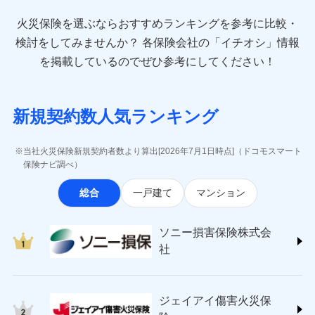
最適設計が実現できます。スマホ・PCで手続きが完結
臨時費用
お見積もり
direct.co.jp/)
し、24時間365日の事故受付で万一の際も安心。保険
損害防止費用
始期日
2024/10/01
火災保険を選ぶならおすすめランキングを参考に比較・
アニコム損害保険株式会社 (https://www.anicom-
始期日
2026/08/01
ドコモスマート保険ナビ編集部の評価
料に応じてdポイントもたまる、利便性とおトクさを兼
残存物取片づけ費用
付帯される費用保
sompo.co.jp/)
検討をしてみませんか？
各保険会社の「イチオシ」情報
見積もりや保険会社とのご契約に先立ち、当社が提供する
険金
ね備えた火災保険です。
失火見舞費用
※1水災料率は最低リスク区分を適用
※2
東京海上ダイレクト損害保険株式会社
※1盗難、水濡れ、騒擾（じょう）、
を掲載しているのでぜひ参考にしてください！
ドコモスマート保険ナビの利用規約と個人情報の取扱いに
修理費だけでなく、修理と密接に関わる費用も損害
※2盗難および水ぬれについては対象
水道管修理費用
外部からの落下・飛来・衝突は自動付
※3
(https://www.e-design.net/)
同意いただく必要があります。詳細について、以下をご確
です。
保険金としてまとめてお支払いしてくれます。
帯です。
地震火災費用
AIG損害保険株式会社
※4
ドコモスマート保険ナビ編集部の評価
認ください。
※3水ぬれは自己負担額5万円
※2水まわりトラブル、カギ開け対
(https://www.aig.co.jp/sonpo)
全国の損害サービス拠点が一日でも早く保険金をお
※4事故時諸費用（火災・風水災等限
応、ガラス破損の場合に60分までの
ドコモスマート保険ナビサービス利用規約
新規契約数人気ランキング
その他付帯される
ＳＢＩ損害保険株式会社
届けできるよう万全の損害サービス体制で手厚く支
定）特約セットありも選択可能
修理付帯費用
簡易作業無料でご提供いたします。弊
登記物件の火災保険をお申込みの方におすすめ！登記
費用の補償
当社による個人情報の取扱いについて（プライバシー
ドコモの火災保険で
説明事項
(https://www.sbisonpo.co.jp/)
※5修理費として保険金をお支払いし
援が受けられます。
社提携業者にて24時間365日受付。受
情報の自動照合によるリアルタイム契約を実現！書類
説明事項
ポリシー）
ます。
お見積もり
ジェイアイ傷害火災保険株式会社
付後、専門業者が対応に向かいます。
当社火災保険新規契約者数より算出[2026年7月1日時点]（ドコモスマート
「メディカルアシスト」「介護アシスト」など豊富
※6セットありも選択可能
の提出と保険会社審査にお時間をいただきません！
インターネット割引
(https://www.jihoken.co.jp/)
ガラス破損の対応時間は9時～20時と
保険ナビ調べ）
な付帯サービスでお客様の日々の生活も充実したサ
※7建物保険料に、バルコニー等専用
なります。
適用される割引
指定工務店割引
ソニー損害保険株式会社
使用部分修繕費用特約保険料を含む
見積もりや保険会社とのご契約に先立ち、当社が提供する
ポートが受けられます。
※3クレジットカード会社の分割払い
総合
一戸建て
マンション
(https://www.sonysonpo.co.jp/)
建築年割引（地震保険）
※8保険金額×5％、300万円限度
ドコモスマート保険ナビの利用規約と個人情報の取扱いに
が可能なことがあります。詳しくは各
損害保険ジャパン株式会社 (https://www.sompo-
※9一括払、長期一括払のみ
同意いただく必要があります。詳細について、以下をご確
クレジットカード会社にご確認くださ
その他条件
japan.co.jp/)
指定工務店特約
※5
い。
認ください。
ソニー損害保険株式会
ジェイアイ傷害火災保険株式会社で
ＳＯＭＰＯダイレクト損害保険株式会社
社
ドコモスマート保険ナビサービス利用規約
お見積もり
(https://www.sompo-direct.co.jp/)
すまいのサポート24
募集文書番号
募集文書番号
東京海上日動火災保険株式会社で
当社による個人情報の取扱いについて（プライバシー
チューリッヒ保険会社 (https://www.zurich.co.jp/)
リフォーム相談サービス
付帯サービス
お見積もり
ポリシー）
ジェイアイ傷害火災保険株式会社の
東京海上日動火災保険株式会社
長期優良住宅の維持保全サポートサー
詳細を見る
ジェイアイ傷害火災保
(https://www.tokiomarine-nichido.co.jp/)
ビス
東京海上日動火災保険株式会社の