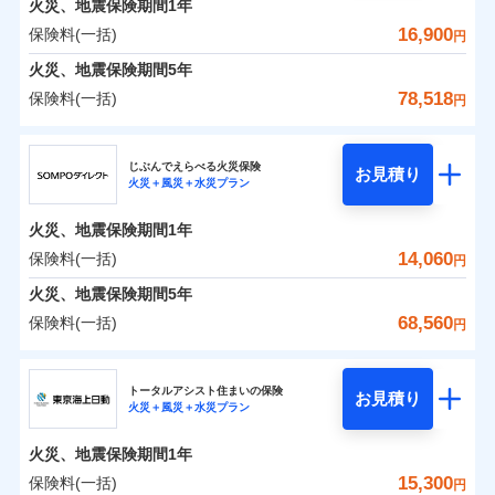
火災、地震保険期間
地震の被害にも最大100％で備えられます。
1年
保険料（一括）内訳
01
POINT
けできるよう万全の損害サービス体制で手厚く支援し
地震保険建築年割引
支払方法
年払い
一括払
適用される割引
16,900
保険料(一括)
火災
風災・雹（ひょ
円
ランキングをもっと見る
ます！
家財セット割引
月払い
支払方法
年払い
落雷
う）災、雪災
「メディカルアシスト」「介護アシスト」など豊富な
火災 1年
地震 1年
火災、地震保険期間
破裂・爆発
5年
月払い
補償内容
その他条件
地震火災費用特約
※7
ネット申込
付帯サービスでお客様の日々の生活もしっかりサポー
78,518
保険料(一括)
円
イチオシ
02
水災
盗難
申込方法
郵送
トします！
POINT
ネット申込
0
3,152
5,200
建物
円
円
円
ドコモスマート保険ナビ編集部の評価
ソニー損害保険株式会社で
水濡れ
暮らしのQQ隊（カギあけQQサービ
ジェイアイ傷害火災保険株式会社
免責金額（自己負
対面
申込方法
郵送
付帯サービス
免責金額なし
騒擾（じょう）
お見積もり
※2
ス、水まわりQQサービス）
上半期
新規契約数ランキング
担額）
ドコモの火災保険はインターネット完結型の保険の
じぶんでえらべる火災保険
外部からの落下・
破損・汚損
対面
お見積り
火災＋風災＋水災プラン
補償を自由に選べて、もしものときは「新価（再調達
飛来・衝突
0
3,844
1,560
ジェイアイ傷害火災保険株式会社のおすすめポイ
家財
補償の範囲
円
ため、保険料がリーズナブルで、各種割引も充実し
円
円
始期日
2025/10/01
？
03
POINT
補償内容
※1
クレジットカード
※8
臨時費用
価額）」でお支払いします。
ント
見積もりや保険会社とのご契約に先立ち、当社が提供する
当社火災保険新規契約者数より算出[
年
月]（ドコモスマート保険
ています。
始期日
2026/01/01
火災、地震保険期間
1年
コンビニ払い
※8
損害防止費用
ナビ調べ）
万一ご自宅が被害にあわれた場合は、修繕業者のご紹
ドコモスマート保険ナビの利用規約と個人情報の取扱いに
※1水災料率は最低リスク区分を適用
払込方法
保険料のお支払いでdポイントがたまります！保険
保険料（一括）内訳
14,060
保険料(一括)
01
口座振替
POINT
円
※2盗難、水ぬれ等と破損等は5万円
同意いただく必要があります。詳細について、以下をご確
残存物取片づけ費用
介などをご利用いただけます。
付帯される費用保
※1損害割合が30%未満の場合は定率
免責金額（自己負
火災
風災・雹（ひょ
料に対して、通常のdポイントとは別に1%相当のd
免責金額なし
説明事項
※3損害保険金として支払い
※1
銀行振込
認ください。
険金
※8
落雷
う）災、雪災
払、水災料率は最も水災リスクが低い
失火見舞費用
コンビニ払いの払込票をスマートフォンアプリでお支
担額）
火災、地震保険期間
5年
※3
ポイントが上乗せして進呈されるため、「d払い」
※4損害保険金が支払われる場合に限
破裂・爆発
水災等地を適用
火災 1年
水道管修理費用
地震 1年
払いが可能です。
ドコモスマート保険ナビサービス利用規約
※4
68,560
保険料(一括)
り、費用保険金として支払い
円
や「dカード」でお支払いの場合は最大2%のdポイ
※2破損・汚損、物体の落下・飛来等/
一括払
イチオシ
02
臨時費用
POINT
地震火災費用
当社による個人情報の取扱いについて（プライバシー
※5
騒擾、水濡れのみ自己負担額5万円
水災
補償内容
盗難
ントがたまります。また「d払い」であれば、ポイ
支払方法
年払い
ＳＯＭＰＯダイレクト損害保険株式会社
説明事項
損害防止費用
ポリシー）
0
4,490
水濡れ
5,200
建物
（物体の落下・飛来等/騒擾、水濡れ
円
募集文書番号
円
円
ントで保険料を支払うこともできます。
ランキングをもっと見る
月払い
ソニー損保の新ネット火災保険は、補償の組合せが自
騒擾（じょう）
その他付帯される
トータルアシスト住まいの保険
残存物取片づけ費用
は建物のみ自己負担あり）
付帯される費用の
お見積り
修理付帯費用
外部からの落下・
破損・汚損
火災＋風災＋水災プラン
3つの基本プランからご自身にぴったりの補償をお
費用の補償
ＳＯＭＰＯダイレクト損害保険株式会社のおすす
由だから、必要な補償に絞って選べます。
※3水道管修理費用の取扱いはなし
補償
失火見舞費用
免責金額（自己負
飛来・衝突
免責金額なし
ネット申込
※4一括払・年払のみ、コンビニ・ペ
0
5,650
1,560
めポイント
選びいただけます。さらに、自分好みにオプション
家財
円
円
円
しかも「地震上乗せ特約（全半損時のみ）」で、地震
ＳＯＭＰＯダイレクト損害保険株式会社で
担額）
水道管修理費用
火災、地震保険期間
1年
イジー（番号通知方式）
申込方法
インターネット割引
郵送
を追加・削除することで、補償内容を自由にカスタ
お見積もり
の被害にも火災保険の保険金額に対して最大100％で備
地震火災費用
保険料（一括）内訳
15,300
保険料(一括)
01
POINT
円
適用される割引
指定工務店割引
対面
マイズしていただけます。ニーズに合わせたパック