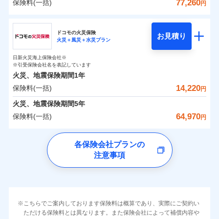
詳細を見る
火災 1年
地震 1年
カギあけサービス（24時間サポー
77,260
保険料(一括)
火災
風災・雹（ひょ
詳細を見る
円
※1雑危険（盗難を除く）および破汚
月払い
付帯サービス
す。
水濡れ
説明事項
落雷
ト）
月払い
う）災、雪災
適用される割引
建築年割引
損において、自己負担額5万円
騒擾（じょう）
当社火災保険新規契約者数より算出[
年
月]（ドコモスマート保険
破裂・爆発
チューリッヒ保険会社
ネットに加え、お電話でもお申込み可能です！
イチオシ
02
キャッシュレス・リペアサービス
POINT
外部からの落下・
破損・汚損
0
5,090
5,200
ナビ調べ）
建物
円
円
円
ネット申込
見積もりや保険会社とのご契約に先立ち、当社が提供する
飛来・衝突
見積もりや保険会社とのご契約に先立ち、当社が提供する
ネット申込
家財破損支払限度額50万円
ドコモスマート保険ナビ編集部の評価
ドコモの火災保険
気象災害アラート
募集文書番号
お見積り
ドコモスマート保険ナビの利用規約と個人情報の取扱いに
その他条件
申込方法
水災
郵送
盗難
※4
火災＋風災＋水災プラン
ドコモスマート保険ナビの利用規約と個人情報の取扱いに
チューリッヒ保険会社のおすすめポイント
修理費だけでなく、修理と密接に関わる費用も損害保
申込方法
郵送
建物の復旧に関する特約
水濡れ
同意いただく必要があります。詳細について、以下をご確
対面
同意いただく必要があります。詳細について、以下をご確
補償の範囲
※1
？
0
03
3,160
1,560
POINT
家財
騒擾（じょう）
円
険金としてまとめてお支払いします！
※保険料は下の場合の築年月で計算し
対面
円
円
日新火災海上保険会社※
認ください。
すまいのリスクを６つに整理し、補償内容をシンプ
保険料（一括）内訳
認ください。
01
外部からの落下・
破損・汚損
POINT
ています。
※引受保険会社名を表記しています
メディカルアシスト
全国の損害サービス拠点が一日でも早く保険金をお届
飛来・衝突
ルにして、わかりやすいのが特徴です。
付帯サービス
始期日
2024/10/01
ドコモスマート保険ナビサービス利用規約
新築：2026年1月
火災、地震保険期間
1年
始期日
ドコモスマート保険ナビサービス利用規約
2026/04/01
介護アシスト
備考
けできるよう万全の損害サービス体制で手厚く支援し
築5年：2021年1月
すまいやライフスタイルに応じた契約プランを選べ
当社による個人情報の取扱いについて（プライバシー
14,220
保険料(一括)
火災
風災・雹（ひょ
火災 1年
地震 1年
当社による個人情報の取扱いについて（プライバシー
円
ランキングをもっと見る
ます！
築10年：2016年1月
※1破損・汚損の取扱いはなし
ポリシー）
落雷
う）災、雪災
ます。
※1損害割合が30%未満の場合は定率
ポリシー）
クレジットカード
築15年：2011年1月
「メディカルアシスト」「介護アシスト」など豊富な
ドコモスマート保険ナビ編集部の評価
※2水道管修理費用の取扱いはなし
火災、地震保険期間
破裂・爆発
5年
補償内容
払、水災料率は最低リスク区分を適用
建物が全焼・全壊時（延床面積に対する損害の割合
コンビニ払い
0
説明事項
※3コンビニ払の払込票をスマートフ
6,300
5,200
建物
円
付帯サービスでお客様の日々の生活もしっかりサポー
円
円
64,970
保険料(一括)
払込方法
※2破損・汚損、水ぬれは自己負担額
円
イチオシ
02
ォンアプリで支払うことができます。
POINT
が80％以上）には、建物保険金額を全額お支払いし
口座振替
クレジットカード
水災
盗難
トします！
5万円
ソニー損保の新ネット火災保険は、補償の組合せが
※4一部契約のみ
水濡れ
ドコモの火災保険
てくれます。
銀行振込
コンビニ払い
※3失火見舞費用の取扱いはなし
免責金額（自己負
※3
※1
自由だから、必要な補償に絞って選べます。
免責金額なし
騒擾（じょう）
払込方法
※1
0
4,230
1,560
すまいのリスクを6つに整理し、補償内容をシンプルに
家財
円
円
円
上半期
新規契約数ランキング
各保険会社プランの
※4水道管修理費用の取扱いはなし
担額）
口座振替
※
家族Eye（親族連絡先制度）
がご利用できます。
外部からの落下・
破損・汚損
募集文書番号
しかも、「地震上乗せ特約（全半損時のみ）」で、
説明事項
（破損・汚損等危険補償特約で補償対
わかりやすくしています！
注意事項
一括払
飛来・衝突
※
ドコモの火災保険
のおすすめポイント
補償の範囲
銀行振込
？
03
POINT
※「ご契約者（保険にご加入されたお客さま）」が、その保険
補償内容
象となる場合があります）
地震の被害にも最大100％で備えられます。
すまいやライフスタイルに応じた契約プランをご用意
臨時費用
支払方法
年払い
当社火災保険新規契約者数より算出[
年
月]（ドコモスマート保険
契約に関する緊急連絡先としてご親族を登録する制度。
※5地震火災費用の取扱いはなし
保険料（一括）内訳
01
POINT
しています。
損害防止費用
ナビ調べ）
月払い
一括払
※6火災・風災等の事故により建物に
お客さまのニーズに合わせてオプションの特約のご選
残存物取片づけ費用
付帯される費用保
損害が生じたとき、日新火災がご案内
支払方法
年払い
免責金額（自己負
火災
風災・雹（ひょ
免責金額なし
険金
する修理業者（指定工務店）が建物の
落雷
ネット申込
う）災、雪災
択が可能です。
失火見舞費用
担額）
火災 1年
地震 1年
※2
月払い
こちらでご案内しております保険料は概算であり、実際にご契約い
イチオシ
破裂・爆発
02
修理を行います。
POINT
申込方法
郵送
建物が全焼・全壊時（延床面積に対する損害の割合が
ただける保険料とは異なります。また保険会社によって補償内容や
水道管修理費用
※3