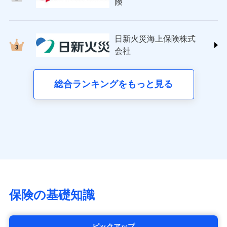
日新火災海上保険株式会社
険
詳細を見る
(https://www.nisshinfire.co.jp/)
備考
スリムプランに該当する補償内容です
見積もりや保険会社とのご契約に先立ち、当社が提供する
ペット＆ファミリー損害保険株式会社
ドコモスマート保険ナビの利用規約と個人情報の取扱いに
ドコモスマート保険ナビ編集部の評価
(https://www.petfamilyins.co.jp/)
クレジットカード
見積もりや保険会社とのご契約に先立ち、当社が提供する
同意いただく必要があります。詳細について、以下をご確
日新火災海上保険株式
ドコモスマート保険ナビ編集部の評価
三井住友海上火災保険株式会社 (https://www.ms-
コンビニ払い
ドコモスマート保険ナビの利用規約と個人情報の取扱いに
認ください。
会社
チューリッヒのネット火災保険は
ダイレクト型でネッ
ins.com/)
同意いただく必要があります。詳細について、以下をご確
払込方法
口座振替
ドコモスマート保険ナビサービス利用規約
すまいのリスクを６つに整理し、補償内容をシンプ
三井ダイレクト損害保険株式会社
ト完結のお手続き・リーズナブルな保険料
に加え、
火
認ください。
銀行振込
当社による個人情報の取扱いについて（プライバシー
ルにして、わかりやすいのが特徴です。
(https://www.mitsui-direct.co.jp/)
災に対する補償に加え、すべてのプランに盗難等がつ
総合ランキングをもっと見る
d払い
ドコモスマート保険ナビサービス利用規約
ポリシー）
すまいやライフスタイルに応じた契約プランを選べ
いており、
社会問題などを考慮された幅広い補償が特
当社による個人情報の取扱いについて（プライバシー
■生命保険
ます。
長です。
失火見舞金など付帯される費用保険金も多
一括払
ポリシー）
アクサ生命保険株式会社
く、ダイレクトでありながら充実した補償が魅力で
支払方法
年払い
建物が全焼・全壊時（延床面積に対する損害の割合
（https://www.axa.co.jp/）
す。
月払い
が80％以上）には、建物保険金額を全額お支払いし
SBI生命保険株式会社（https://www.sbilife.co.jp/）
てくれます。
FWD生命保険株式会社
ネット申込
※
（https://www.fwdlife.co.jp/）
家族Eye（親族連絡先制度）
がご利用できます。
申込方法
郵送
ソニー生命保険株式会社
※「ご契約者（保険にご加入されたお客さま）」が、その保険
対面
（https://www.sonylife.co.jp）
契約に関する緊急連絡先としてご親族を登録する制度。
チューリッヒ保険会社で
SOMPOひまわり生命保険株式会社
保険の基礎知識
お見積もり
始期日
2026/04/01
（https://www.himawari-life.co.jp/）
第一ネオ生命保険株式会社
チューリッヒ保険会社の
※1損害割合が30%未満の場合は定率
（https://neofirst.co.jp/）
ピックアップ