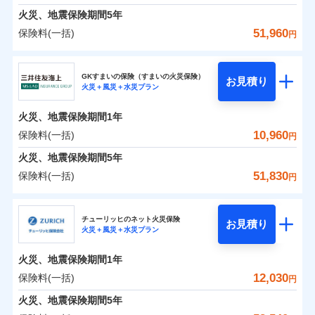
臨時費用
えられます（一部損は対象外）。
募集文書番号
建築年割引（地震保険）
火災、地震保険期間
5年
単位での補償設計のため、どの補償が必要か不安な
損害防止費用
適用される割引
建築年割引
ドコモスマート保険ナビ編集部の評価
見積もりや保険会社とのご契約に先立ち、当社が提供する
始期日
2024/10/01
火災 1年
地震 1年
人にも補償項目が選びやすいです。
51,960
保険料(一括)
補償内容
残存物取片づけ費用
付帯される費用保
円
ドコモスマート保険ナビの利用規約と個人情報の取扱いに
その他条件
指定工務店特約
※6
補償の範囲
？
付帯サービス
険金
03
住まいの緊急かけつけサービス
POINT
失火見舞費用
日新火災が提供する安心と信頼の事故対応で、万が
同意いただく必要があります。詳細について、以下をご確
修理費だけでなく、修理と密接に関わる費用も損害
東京海上日動火災保険株式会社
※1水災料率は最低リスク区分を適用
イチオシ
02
補償内容
POINT
0
2,800
3,300
建物
円
円
円
認ください。
水道管修理費用
一の場合も迅速に対応します。お客さまからの事故
※2
※2水ぬれ、破損、汚損等は自己負担
保険金としてまとめてお支払いしてくれます。
すまいのサポート24
GKすまいの保険（すまいの火災保険）
免責金額（自己負
クレジットカード
お見積り
地震火災費用
額5万円
免責金額なし
のご連絡の受付や事故相談などを、夜間・休日を問
※1
ドコモスマート保険ナビサービス利用規約
火災＋風災＋水災プラン
東京海上日動火災保険株式会社のおすすめポイン
担額）
お客様ご自身により、ウェブサイトでお手続きを完
リフォーム相談サービス
全国の損害サービス拠点が一日でも早く保険金をお
コンビニ払い
火災
風災・雹（ひょ
付帯サービス
※3事故時諸費用（火災・風水災等限
わず、24時間・365日対応しています。
ドコモスマート保険ナビ編集部の評価
払込方法
当社による個人情報の取扱いについて（プライバシー
0
免責金額（自己負
2,190
990
ト
家財
円
了された場合、10％のインターネット割引が適用！
落雷
長期優良住宅の維持保全サポートサー
円
う）災、雪災
円
届けできるよう万全の損害サービス体制で手厚く支
定）特約セットありも選択可能
免責金額なし
口座振替
※1
適用される割引
建築年割引
火災、地震保険期間
1年
担額）
ポリシー）
破裂・爆発
ビス
臨時費用
※4修理費として保険金をお支払いし
（地震保険を除きます。）
正式名称は、すまいの保険です。本保険は、日新火災を引受保険会社
援が受けられます。
銀行振込
説明事項
保険料（一括）内訳
10,960
保険料(一括)
01
POINT
円
ます。
損害防止費用
とし、取扱代理店であるドコモと共同募集代理店である株式会社ドコ
登記物件の火災保険をお申込みの方におすすめ！登記
減らしたコストをお客さまに還元
付帯サービス
水まわり・カギのトラブルサポート
「メディカルアシスト」「介護アシスト」など豊富
水災
盗難
臨時費用
※5セットありも選択可能
ベーシックプラン(水災あり)に該当す
モ・インシュアランス（以下、ドコモ・インシュアランス）が提供す
残存物取片づけ費用
火災、地震保険期間
5年
情報の自動照合によるリアルタイム契約を実現！書類
付帯される費用保
備考
一括払
水濡れ
な付帯サービスでお客様の日々の生活も充実したサ
自分に必要な補償を選べる、だから保険料にムダが
※6建物保険料に、バルコニー等専用
る補償内容です
るものです。
損害防止費用
※1
険金
火災 1年
騒擾（じょう）
地震 1年
失火見舞費用
の提出と保険会社審査にお時間をいただきません！
51,830
保険料(一括)
備考
諸費用特約セットなし
支払方法
年払い
円
使用部分修繕費用特約保険料を含む
ポートが受けられます。
ない！
外部からの落下・
破損・汚損
残存物取片づけ費用
付帯される費用保
※2
水道管修理費用
※7保険金額×5％、300万円限度
※2
月払い
飛来・衝突
クレジットカード
険金
三井住友海上火災保険株式会社
地震保険もセットOK！
失火見舞費用
イチオシ
02
POINT
※8一括払、長期一括払のみ
0
3,680
地震火災費用
3,300
クレジットカード
建物
円
円
円
補償の範囲
？
03
POINT
コンビニ払い
水道管修理費用
チューリッヒのネット火災保険
「iehoいえほ」（補償選択型住宅用火災保険）
お見積り
コンビニ払い
ネット申込
※3
払込方法
火災＋風災＋水災プラン
口座振替
払込方法
三井住友海上火災保険株式会社のおすすめポイン
お客さまのニーズ・ご予算に合わせて補償を自由に
地震火災費用
建築年割引
口座振替
申込方法
郵送
適用される割引
銀行振込
0
3,330
990
ト
家財
円
お選びいただけます。
円
円
募集文書番号
ジェイアイ傷害火災保険株式会社で
インターネット割引
銀行振込
火災、地震保険期間
1年
対面
東京海上日動火災保険株式会社で
火災
風災・雹（ひょ
d払い
修理付帯費用保険金
補償の範囲
※3
？
03
お見積もり
POINT
もしものとき、“時価”ではなく“新価”で保険金をお
落雷
う）災、雪災
お見積もり
その他付帯される
保険料（一括）内訳
12,030
保険料(一括)
01
POINT
円
請求権保全行使手続費用保険金
破裂・爆発
※3
水まわりサービス（24時間サポー
支払いします。
費用の補償
一括払
始期日
2025/10/01
一括払
ジェイアイ傷害火災保険株式会社の
ト）
火災、地震保険期間
5年
損害拡大防止費用保険金
上半期
新規契約数ランキング
※3
東京海上日動火災保険株式会社の
支払方法
年払い
家具や電化製品等の家財の保険金額も自由に選べま
支払方法
年払い
水災
盗難