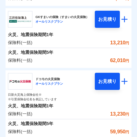
補償の範囲
？
03
POINT
東京海上日動火災保険株式会社
イチオシ
02
POINT
0
3,700
3,300
建物
円
円
円
GKすまいの保険（すまいの火災保険）
お見積り
オールリスクプラン
東京海上日動火災保険株式会社のおすすめポイン
お客様ご自身により、ウェブサイトでお手続きを完
火災
風災・雹（ひょ
0
2,370
990
ト
家財
円
了された場合、10％のインターネット割引が適用！
落雷
円
う）災、雪災
円
火災、地震保険期間
1年
破裂・爆発
（地震保険を除きます。）
保険料（一括）内訳
13,210
保険料(一括)
01
POINT
円
減らしたコストをお客さまに還元
水災
盗難
火災、地震保険期間
5年
水濡れ
自分に必要な補償を選べる、だから保険料にムダが
※1
火災 1年
騒擾（じょう）
地震 1年
62,010
保険料(一括)
円
ない！
外部からの落下・
破損・汚損
飛来・衝突
三井住友海上火災保険株式会社
地震保険もセットOK！
イチオシ
02
POINT
0
5,030
3,300
建物
円
円
円
ドコモの火災保険
「iehoいえほ」（補償選択型住宅用火災保険）
お見積り
オールリスクプラン
三井住友海上火災保険株式会社のおすすめポイン
お客さまのニーズ・ご予算に合わせて補償を自由に
0
3,620
990
ト
家財
円
お選びいただけます。
円
円
日新火災海上保険会社※
※引受保険会社名を表記しています
補償の範囲
？
03
POINT
もしものとき、“時価”ではなく“新価”で保険金をお
保険料（一括）内訳
01
POINT
火災、地震保険期間
1年
支払いします。
13,230
保険料(一括)
上半期
新規契約数ランキング
円
家具や電化製品等の家財の保険金額も自由に選べま
火災 1年
地震 1年
火災
風災・雹（ひょ
火災、地震保険期間
5年
す。
落雷
う）災、雪災
当社火災保険新規契約者数より算出[
年
月]（ドコモスマート保険
59,950
保険料(一括)
破裂・爆発
円
ネットに加え、お電話でもお申込み可能です！
イチオシ
02
POINT
0
5,050
3,300
ナビ調べ）
建物