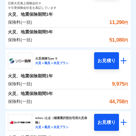
0
1,350
990
ト
家財
円
了された場合、10％のインターネット割引が適用！
落雷
円
う）災、雪災
円
インターネット割引
日新火災海上保険会社※
銀行振込
対面
破裂・爆発
修理付帯費用保険金
※引受保険会社名を表記しています
※4
（地震保険を除きます。）
正式名称は、すまいの保険です。本保険は、日新火災を引受保険会社
その他付帯される
保険料（一括）内訳
01
POINT
火災、地震保険期間
1年
とし、取扱代理店であるドコモと共同募集代理店である株式会社ドコ
請求権保全行使手続費用保険金
※4
水まわりサービス（24時間サポー
減らしたコストをお客さまに還元
補償内容
費用の補償
一括払
始期日
2025/10/01
水災
盗難
モ・インシュアランス（以下、ドコモ・インシュアランス）が提供す
11,290
保険料(一括)
ト）
損害拡大防止費用保険金
円
※4
水濡れ
支払方法
年払い
自分に必要な補償を選べる、だから保険料にムダが
るものです。
火災 1年
騒擾（じょう）
地震 1年
カギあけサービス（24時間サポー
火災、地震保険期間
5年
※1水災料率は最低リスク区分を適用
月払い
付帯サービス
ない！
外部からの落下・
破損・汚損
ト）
適用される割引
建築年割引
免責金額（自己負
説明事項
※2雑危険（盗難を除く）および破汚
飛来・衝突
51,080
保険料(一括)
免責金額なし
※2
円
地震保険もセットOK！
イチオシ
担額）
02
キャッシュレス・リペアサービス
POINT
損において、自己負担額5万円
0
3,480
3,300
建物
円
円
円
補償の範囲
ネット申込
？
03
POINT
家財破損支払限度額50万円
気象災害アラート
「iehoいえほ」（補償選択型住宅用火災保険）
ドコモの火災保険
申込方法
郵送
※5
お客さまのニーズ・ご予算に合わせて補償を自由に
臨時費用
その他条件
水災初期費用補償特約
※3
募集文書番号
火災保険Type S
お見積り
対面
0
1,880
990
家財
円
お選びいただけます。
※保険料は下の場合の築年月で計算し
損害防止費用
円
円
火災＋風災＋水災プラン
建物の復旧に関する特約
※
ドコモの火災保険
のおすすめポイント
火災
風災・雹（ひょ
ています。
補償の範囲
残存物取片づけ費用
？
03
付帯される費用保
※4
POINT
もしものとき、“時価”ではなく“新価”で保険金をお
落雷
う）災、雪災
始期日
2024/10/01
新築：2026年1月
火災、地震保険期間
1年
保険料（一括）内訳
険金
01
破裂・爆発
メディカルアシスト
備考
POINT
失火見舞費用
※5
支払いします。
築5年：2021年1月
付帯サービス
9,975
保険料(一括)
上半期
新規契約数ランキング
介護アシスト
円
水道管修理費用
築10年：2016年1月
※1水災料率は最低リスク区分を適用
家具や電化製品等の家財の保険金額も自由に選べま
水災
盗難
火災
築15年：2011年1月
風災・雹（ひょ
地震火災費用
火災 1年
※2破損・汚損の取扱いはなし
地震 1年
火災、地震保険期間
5年
す。
水濡れ
落雷
う）災、雪災
クレジットカード
ドコモスマート保険ナビ編集部の評価
※1
※3水道管修理費用の取扱いはなし
騒擾（じょう）
当社火災保険新規契約者数より算出[
年
月]（ドコモスマート保険
44,758
保険料(一括)
説明事項
破裂・爆発
円
ネットに加え、お電話でもお申込み可能です！
イチオシ
02
※4コンビニ払の払込票をスマートフ
POINT
外部からの落下・
破損・汚損
コンビニ払い
クレジットカード
防犯対策費用特約
ナビ調べ）
0
3,100
3,300
建物
円
払込方法
円
円
飛来・衝突
ォンアプリで支払うことができます。
ソニー損害保険株式会社
口座振替
コンビニ払い
その他付帯される
特別費用保険金特約
※4
ソニー損保の新ネット火災保険は、補償の組合せが
水災
盗難
※5一部契約のみ
払込方法
修理費だけでなく、修理と密接に関わる費用も損害保
iehoいえほ（補償選択型住宅用火災保
費用の補償
銀行振込
水濡れ
口座振替
バルコニー等専用使用部分修繕費
自由だから、必要な補償に絞って選べます。
お見積り
険）
補償の範囲
？
03
POINT
騒擾（じょう）
険金としてまとめてお支払いします！
0
3,900
用特約
990
ソニー損害保険株式会社のおすすめポイント
家財
※6
円
円
円
銀行振込
火災＋風災＋水災プラン
外部からの落下・
募集文書番号
破損・汚損
しかも、「地震上乗せ特約（全半損時のみ）」で、
全国の損害サービス拠点が一日でも早く保険金をお届
一括払
飛来・衝突