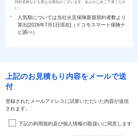
ドコモスマート保険ナビ編集部の評価
ソニー損害保険株式会社で
特約名称なども異なる場合がございます。あらかじめご了承くださ
三井住友海上火災保険株式会社で
臨時費用
対面
80％以上）には、建物保険金額を全額お支払いいたし
ネット申込
地震火災費用
0
1,650
※4
3,300
建物
円
円
円
水災
補償内容
盗難
火災、自然災害、盗難などトータルでカバーし、大
お見積もり
募集文書番号
い。
お見積もり
損害防止費用
ます！
申込方法
郵送
水濡れ
切な住まいをお守りします！
※1
ランキングをもっと見る
補償を自由に選べて、もしものときは「新価（再調達
騒擾（じょう）
始期日
2025/10/01
人気順については当社
新規契約者数より
その他付帯される
残存物取片づけ費用
「フルサポートプラン」、「セレクト（水災なし）プ
付帯される費用の
対面
修理付帯費用
外部からの落下・
破損・汚損
三井住友海上火災保険株式会社の
0
3,480
990
費用の補償
水まわりトラブル、カギ開け対応など「住まいのア
家財
円
価額）」でお支払いします。
円
円
補償
算出[
年
月
日現在]（ドコモスマート保険ナ
見積もりや保険会社とのご契約に先立ち、当社が提供する
※
失火見舞費用
ラン
」の場合は、暮らしのQQ隊サービスがご利用い
免責金額（自己負
飛来・衝突
詳細を見る
免責金額なし
※1盗難、水ぬれ等と破損等は5万円
シスタンスサービス」が無料付帯
万一ご自宅が被害にあわれた場合は、修繕業者のご紹
ドコモスマート保険ナビの利用規約と個人情報の取扱いに
始期日
ビ調べ）
2026/01/01
担額）
水道管修理費用
ただけます。
※2損害保険金として支払い
インターネット割引
同意いただく必要があります。詳細について、以下をご確
介などをご利用いただけます。
説明事項
補償の対象やお客さまの状況に応じたさまざまな割
地震火災費用
マンション等の共同住宅専用
※3損害保険金が支払われる場合に限
適用される割引
指定工務店割引
認ください。
※1破損・汚損、物体の落下・飛来等/
臨時費用
コンビニ払いの払込票をスマートフォンアプリでお支
見積もりや保険会社とのご契約に先立ち、当社が提供する
引をご用意！
り、費用保険金として支払い
ドコモスマート保険ナビ編集部の評価
騒擾、水濡れのみ自己負担額5万円
建築年割引（地震保険）
ドコモスマート保険ナビの利用規約と個人情報の取扱いに
損害防止費用
払いが可能です。
適用される割引
ドコモスマート保険ナビサービス利用規約
建築年割引
（物体の落下・飛来等/騒擾、水濡れ
同意いただく必要があります。詳細について、以下をご確
補償の範囲
補償内容
残存物取片づけ費用
？
付帯される費用保
当社による個人情報の取扱いについて（プライバシー
03
募集文書番号
POINT
説明事項
は建物のみ自己負担あり）
イチオシ
その他条件
指定工務店特約
02
※5
認ください。
POINT
ドコモの火災保険は、基本補償となる火災、破裂・爆
補償の範囲
付帯サービス
険金
住まいの緊急かけつけサービス
？
ポリシー）
03
失火見舞費用
POINT
※2水道管修理費用の取扱いはなし
補償内容
発に加え、風災、落雷や盗難・水ぬれなど住まいを取
上記のお見積もり内容をメールで送
※3一括払・年払のみ、コンビニ・ペ
ドコモスマート保険ナビサービス利用規約
水道管修理費用
※2
すまいのサポート24
ドコモの火災保険はインターネット完結型の保険の
免責金額（自己負
イジー（番号通知方式）
クレジットカード
り巻く多様なリスクに対応。3つの基本プランから選択
当社による個人情報の取扱いについて（プライバシー
火災
地震火災費用
風災・雹（ひょ
免責金額なし
付
担額）
リフォーム相談サービス
ため、保険料がリーズナブルで、各種割引も充実し
落雷
う）災、雪災
コンビニ払い
ＳＯＭＰＯダイレクト損害保険株式会社で
でき、さらに補償内容を自由にカスタマイズ可能なた
付帯サービス
ポリシー）
火災
風災・雹（ひょ
払込方法
免責金額（自己負
破裂・爆発
長期優良住宅の維持保全サポートサー
ています。
落雷
う）災、雪災
募集文書番号
お見積もり
免責金額なし
口座振替
め、住居形態やライフスタイルに合わせて無駄のない
適用される割引
建築年割引
担額）
破裂・爆発
ビス
臨時費用
登録されたメールアドレスに試算いただいた内容が送信
保険料のお支払いでdポイントがたまります！保険
銀行振込
最適設計が実現できます。スマホ・PCで手続きが完結
ドコモスマート保険ナビ編集部の評価
水災
盗難
損害防止費用
されます。
付帯サービス
料に対して、通常のdポイントとは別に1%相当のd
水まわり・カギのトラブルサポート
水濡れ
し、24時間365日の事故受付で万一の際も安心。保険
臨時費用
水災
盗難
見積もりや保険会社とのご契約に先立ち、当社が提供する
ベーシックプラン(水災なし)に該当す
※1
残存物取片づけ費用
※2
付帯される費用保
備考
騒擾（じょう）
一括払
ポイントが上乗せして進呈されるため、「d払い」
水濡れ
料に応じてdポイントもたまる、利便性とおトクさを兼
る補償内容です
ドコモスマート保険ナビの利用規約と個人情報の取扱いに
損害防止費用
修理費だけでなく、修理と密接に関わる費用も損害
外部からの落下・
険金
破損・汚損
※1
失火見舞費用
騒擾（じょう）
下記の利用規約及び個人情報の取扱いに同意します
備考
諸費用特約セットなし
支払方法
年払い
や「dカード」でお支払いの場合は最大2%のdポイ
同意いただく必要があります。詳細について、以下をご確
飛来・衝突
ね備えた火災保険です。
残存物取片づけ費用
外部からの落下・
付帯される費用保
保険金としてまとめてお支払いしてくれます。
破損・汚損
※2
水道管修理費用
※2
月払い
認ください。
ントがたまります。また「d払い」であれば、ポイ
飛来・衝突
クレジットカード
険金
失火見舞費用
全国の損害サービス拠点が一日でも早く保険金をお
ドコモスマート保険ナビ編集部の評価
地震火災費用
クレジットカード