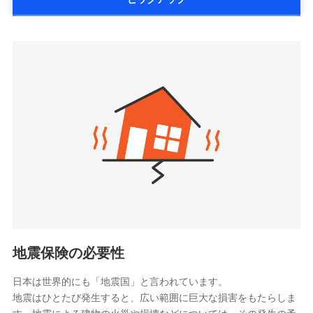
詳細を見る
払、水災料率は最低リスク区分を適用
大樹生命保険株式会社（https://www.taiju-
三井住友海上火災保険株式会社で
※2失火見舞費用の取扱いはなし
life.co.jp）
お見積もり
※3水道管修理費用の取扱いはなし
太陽生命保険株式会社（https://www.taiyo-
見積もりや保険会社とのご契約に先立ち、当社が提供する
説明事項
※4地震火災費用の取扱いはなし
三井住友海上火災保険株式会社の
seimei.co.jp）
ドコモスマート保険ナビの利用規約と個人情報の取扱いに
※5火災・風災等の事故により建物に
詳細を見る
損害が生じたとき、日新火災がご案内
チューリッヒ生命保険株式会社
同意いただく必要があります。詳細について、以下をご確
する修理業者（指定工務店）が建物の
認ください。
（https://www.zurichlife.co.jp/）
修理を行います。
東京海上日動あんしん生命保険株式会社
ドコモスマート保険ナビサービス利用規約
見積もりや保険会社とのご契約に先立ち、当社が提供する
（https://www.tmn-anshin.co.jp/）
当社による個人情報の取扱いについて（プライバシー
ドコモスマート保険ナビの利用規約と個人情報の取扱いに
募集文書番号
なないろ生命保険株式会社
ポリシー）
同意いただく必要があります。詳細について、以下をご確
（https://www.nanairolife.co.jp/）
認ください。
日本生命保険相互会社
ドコモスマート保険ナビサービス利用規約
（https://www.nissay.co.jp）
当社による個人情報の取扱いについて（プライバシー
はなさく生命保険株式会社
ポリシー）
（https://www.life8739.co.jp/）
ドコモスマート保険ナビ編集部の評価
マニュライフ生命保険株式会社
（https://www.manulife.co.jp/）
地震保険の必要性
三井住友海上あいおい生命保険株式会社
ドコモの火災保険は、基本補償となる火災、破裂・爆
（https://www.msa-life.co.jp/）
発に加え、風災、落雷や盗難・水ぬれなど住まいを取
日本は世界的にも「地震国」と言われています。
メットライフ生命株式会社
地震はひとたび発生すると、広い範囲に巨大な損害をもたらしま
り巻く多様なリスクに対応。3つの基本プランから選択
(https://www.metlife.co.jp/)