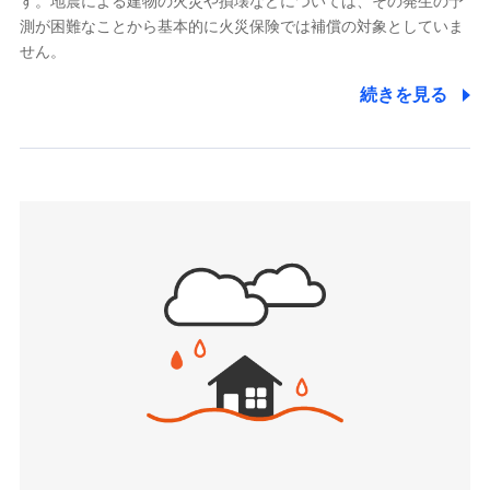
す。地震による建物の火災や損壊などについては、その発生の予
でき、さらに補償内容を自由にカスタマイズ可能なた
メディケア生命保険株式会社
測が困難なことから基本的に火災保険では補償の対象としていま
め、住居形態やライフスタイルに合わせて無駄のない
（https://www.medicarelife.com/）
せん。
最適設計が実現できます。スマホ・PCで手続きが完結
し、24時間365日の事故受付で万一の際も安心。保険
■少額短期保険
続きを見る
株式会社アシロ少額短期保険
料に応じてdポイントもたまる、利便性とおトクさを兼
(https://kailash.co.jp/)
ね備えた火災保険です。
SBIいきいき少額短期保険会社 (https://www.i-
sedai.com/)
SBIペット少額短期保険株式会社
(https://www.sbipet-ssi.co.jp/)
SBIリスタ少額短期保険会社
ドコモの火災保険で
(https://www.jishin.co.jp/)
お見積もり
スマートプラス少額短期保険株式会社
（https://www.smartplus-insurance.com/）
見積もりや保険会社とのご契約に先立ち、当社が提供する
チューリッヒ少額短期保険株式会社
ドコモスマート保険ナビの利用規約と個人情報の取扱いに
(https://www.zurichssi.co.jp/)
同意いただく必要があります。詳細について、以下をご確
Tokio Marine X少額短期保険株式会社
認ください。
(https://www.tokiomarine-x.co.jp/)
ペットメディカルサポート株式会社
ドコモスマート保険ナビサービス利用規約
(https://pshoken.co.jp/)
当社による個人情報の取扱いについて（プライバシー