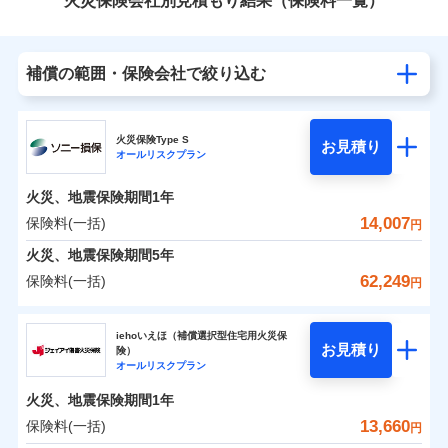
火災保険会社別見積もり結果（保険料一覧）
補償の範囲・保険会社で絞り込む
火災保険Type S
お見積り
オールリスクプラン
火災、地震保険期間
1年
14,007
保険料(一括)
円
火災、地震保険期間
5年
62,249
保険料(一括)
円
ソニー損害保険株式会社
iehoいえほ（補償選択型住宅用火災保
お見積り
険）
ソニー損害保険株式会社のおすすめポイント
オールリスクプラン
火災、地震保険期間
1年
保険料（一括）内訳
01
POINT
13,660
保険料(一括)
円