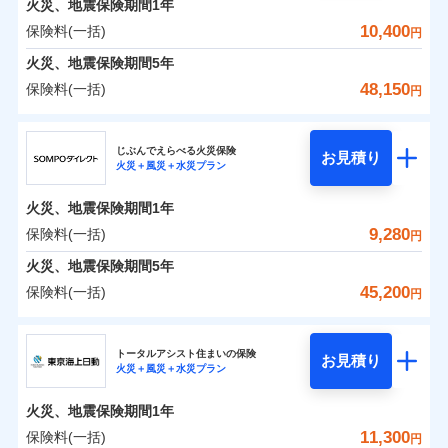
火災、地震保険期間
地震の被害にも最大100％で備えられます。
1年
保険料（一括）内訳
01
POINT
けできるよう万全の損害サービス体制で手厚く支援し
地震保険建築年割引
支払方法
年払い
一括払
適用される割引
10,400
保険料(一括)
火災
風災・雹（ひょ
円
ランキングをもっと見る
ます！
家財セット割引
月払い
支払方法
年払い
落雷
う）災、雪災
「メディカルアシスト」「介護アシスト」など豊富な
火災 1年
地震 1年
火災、地震保険期間
破裂・爆発
5年
月払い
補償内容
その他条件
地震火災費用特約
※7
ネット申込
付帯サービスでお客様の日々の生活もしっかりサポー
48,150
保険料(一括)
円
イチオシ
02
水災
盗難
申込方法
郵送
トします！
POINT
ネット申込
0
2,571
3,300
建物
円
円
円
ドコモスマート保険ナビ編集部の評価
ソニー損害保険株式会社で
水濡れ
暮らしのQQ隊（カギあけQQサービ
ジェイアイ傷害火災保険株式会社
免責金額（自己負
対面
申込方法
郵送
付帯サービス
免責金額なし
騒擾（じょう）
お見積もり
※2
ス、水まわりQQサービス）
上半期
新規契約数ランキング
担額）
ドコモの火災保険はインターネット完結型の保険の
じぶんでえらべる火災保険
外部からの落下・
破損・汚損
対面
お見積り
火災＋風災＋水災プラン
補償を自由に選べて、もしものときは「新価（再調達
飛来・衝突
0
3,114
990
ジェイアイ傷害火災保険株式会社のおすすめポイ
家財
補償の範囲
円
ため、保険料がリーズナブルで、各種割引も充実し
円
円
始期日
2025/10/01
？
03
POINT
補償内容
※1
クレジットカード
※8
臨時費用
価額）」でお支払いします。
ント
見積もりや保険会社とのご契約に先立ち、当社が提供する
当社火災保険新規契約者数より算出[
年
月]（ドコモスマート保険
ています。
始期日
2026/01/01
火災、地震保険期間
1年
コンビニ払い
※8
損害防止費用
ナビ調べ）
万一ご自宅が被害にあわれた場合は、修繕業者のご紹
ドコモスマート保険ナビの利用規約と個人情報の取扱いに
※1水災料率は最低リスク区分を適用
払込方法
保険料のお支払いでdポイントがたまります！保険
保険料（一括）内訳
9,280
保険料(一括)
01
口座振替
POINT
円
※2盗難、水ぬれ等と破損等は5万円
同意いただく必要があります。詳細について、以下をご確
残存物取片づけ費用
介などをご利用いただけます。
付帯される費用保
※1損害割合が30%未満の場合は定率
免責金額（自己負
火災
風災・雹（ひょ
料に対して、通常のdポイントとは別に1%相当のd
免責金額なし
説明事項
※3損害保険金として支払い
※1
銀行振込
認ください。
険金
※8
落雷
う）災、雪災
払、水災料率は最も水災リスクが低い
失火見舞費用
コンビニ払いの払込票をスマートフォンアプリでお支
担額）
火災、地震保険期間
5年
※3
ポイントが上乗せして進呈されるため、「d払い」
※4損害保険金が支払われる場合に限
破裂・爆発
水災等地を適用
火災 1年
水道管修理費用
地震 1年
払いが可能です。
ドコモスマート保険ナビサービス利用規約
※4
45,200
保険料(一括)
り、費用保険金として支払い
円
や「dカード」でお支払いの場合は最大2%のdポイ
※2破損・汚損、物体の落下・飛来等/
一括払
イチオシ
02
臨時費用
POINT
地震火災費用
当社による個人情報の取扱いについて（プライバシー
※5
騒擾、水濡れのみ自己負担額5万円
水災
補償内容
盗難
ントがたまります。また「d払い」であれば、ポイ
支払方法
年払い
ＳＯＭＰＯダイレクト損害保険株式会社
説明事項
損害防止費用
ポリシー）
0
2,760
水濡れ
3,300
建物
（物体の落下・飛来等/騒擾、水濡れ
円
募集文書番号
円
円
ントで保険料を支払うこともできます。
ランキングをもっと見る
月払い
ソニー損保の新ネット火災保険は、補償の組合せが自
騒擾（じょう）
その他付帯される
トータルアシスト住まいの保険
残存物取片づけ費用
は建物のみ自己負担あり）
付帯される費用の
お見積り
修理付帯費用
外部からの落下・
破損・汚損
火災＋風災＋水災プラン
3つの基本プランからご自身にぴったりの補償をお
費用の補償
ＳＯＭＰＯダイレクト損害保険株式会社のおすす
由だから、必要な補償に絞って選べます。
※3水道管修理費用の取扱いはなし
補償
失火見舞費用
免責金額（自己負
飛来・衝突
免責金額なし
ネット申込
※4一括払・年払のみ、コンビニ・ペ
0
3,350
990
めポイント
選びいただけます。さらに、自分好みにオプション
家財
円
円
円
しかも「地震上乗せ特約（全半損時のみ）」で、地震
ＳＯＭＰＯダイレクト損害保険株式会社で
担額）
水道管修理費用
火災、地震保険期間
1年
イジー（番号通知方式）
申込方法
インターネット割引
郵送
を追加・削除することで、補償内容を自由にカスタ
お見積もり
の被害にも火災保険の保険金額に対して最大100％で備
地震火災費用
保険料（一括）内訳
11,300
保険料(一括)
01
POINT
円
適用される割引
指定工務店割引
対面
マイズしていただけます。ニーズに合わせたパック