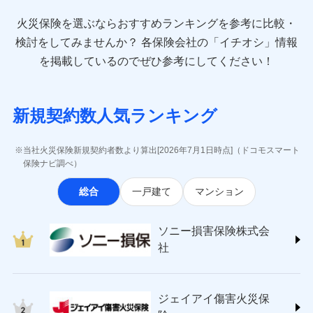
最適設計が実現できます。スマホ・PCで手続きが完結
臨時費用
お見積もり
direct.co.jp/)
し、24時間365日の事故受付で万一の際も安心。保険
損害防止費用
始期日
2024/10/01
火災保険を選ぶならおすすめランキングを参考に比較・
アニコム損害保険株式会社 (https://www.anicom-
始期日
2026/08/01
ドコモスマート保険ナビ編集部の評価
料に応じてdポイントもたまる、利便性とおトクさを兼
残存物取片づけ費用
付帯される費用保
sompo.co.jp/)
検討をしてみませんか？
各保険会社の「イチオシ」情報
見積もりや保険会社とのご契約に先立ち、当社が提供する
険金
ね備えた火災保険です。
失火見舞費用
※1水災料率は最低リスク区分を適用
※2
東京海上ダイレクト損害保険株式会社
※1盗難、水濡れ、騒擾（じょう）、
を掲載しているのでぜひ参考にしてください！
ドコモスマート保険ナビの利用規約と個人情報の取扱いに
修理費だけでなく、修理と密接に関わる費用も損害
※2盗難および水ぬれについては対象
水道管修理費用
外部からの落下・飛来・衝突は自動付
※3
(https://www.e-design.net/)
同意いただく必要があります。詳細について、以下をご確
です。
保険金としてまとめてお支払いしてくれます。
帯です。
地震火災費用
AIG損害保険株式会社
※4
ドコモスマート保険ナビ編集部の評価
認ください。
※3水ぬれは自己負担額5万円
※2水まわりトラブル、カギ開け対
(https://www.aig.co.jp/sonpo)
全国の損害サービス拠点が一日でも早く保険金をお
※4事故時諸費用（火災・風水災等限
応、ガラス破損の場合に60分までの
ドコモスマート保険ナビサービス利用規約
新規契約数人気ランキング
その他付帯される
ＳＢＩ損害保険株式会社
届けできるよう万全の損害サービス体制で手厚く支
定）特約セットありも選択可能
修理付帯費用
簡易作業無料でご提供いたします。弊
登記物件の火災保険をお申込みの方におすすめ！登記
費用の補償
当社による個人情報の取扱いについて（プライバシー
ドコモの火災保険で
説明事項
(https://www.sbisonpo.co.jp/)
※5修理費として保険金をお支払いし
援が受けられます。
社提携業者にて24時間365日受付。受
情報の自動照合によるリアルタイム契約を実現！書類
説明事項
ポリシー）
ます。
お見積もり
ジェイアイ傷害火災保険株式会社
付後、専門業者が対応に向かいます。
当社火災保険新規契約者数より算出[2026年7月1日時点]（ドコモスマート
「メディカルアシスト」「介護アシスト」など豊富
※6セットありも選択可能
の提出と保険会社審査にお時間をいただきません！
インターネット割引
(https://www.jihoken.co.jp/)
ガラス破損の対応時間は9時～20時と
保険ナビ調べ）
な付帯サービスでお客様の日々の生活も充実したサ
※7建物保険料に、バルコニー等専用
なります。
適用される割引
指定工務店割引
ソニー損害保険株式会社
使用部分修繕費用特約保険料を含む
見積もりや保険会社とのご契約に先立ち、当社が提供する
ポートが受けられます。
※3クレジットカード会社の分割払い
総合
一戸建て
マンション
(https://www.sonysonpo.co.jp/)
建築年割引（地震保険）
※8保険金額×5％、300万円限度
ドコモスマート保険ナビの利用規約と個人情報の取扱いに
が可能なことがあります。詳しくは各
損害保険ジャパン株式会社 (https://www.sompo-
※9一括払、長期一括払のみ
同意いただく必要があります。詳細について、以下をご確
クレジットカード会社にご確認くださ
その他条件
japan.co.jp/)
指定工務店特約
※5
い。
認ください。
ソニー損害保険株式会
ジェイアイ傷害火災保険株式会社で
ＳＯＭＰＯダイレクト損害保険株式会社
社
ドコモスマート保険ナビサービス利用規約
お見積もり
(https://www.sompo-direct.co.jp/)
すまいのサポート24
募集文書番号
募集文書番号
東京海上日動火災保険株式会社で
当社による個人情報の取扱いについて（プライバシー
チューリッヒ保険会社 (https://www.zurich.co.jp/)
リフォーム相談サービス
付帯サービス
お見積もり
ポリシー）
ジェイアイ傷害火災保険株式会社の
東京海上日動火災保険株式会社
長期優良住宅の維持保全サポートサー
詳細を見る
ジェイアイ傷害火災保
(https://www.tokiomarine-nichido.co.jp/)
ビス
東京海上日動火災保険株式会社の