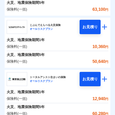
火災 1年
地震 1年
火災、地震保険期間
5年
63,100
保険料(一括)
円
0
4,374
3,300
建物
円
円
円
ジェイアイ傷害火災保険株式会社
じぶんでえらべる火災保険
お見積り
オールリスクプラン
0
5,343
990
ジェイアイ傷害火災保険株式会社のおすすめポイ
家財
円
円
円
ント
火災、地震保険期間
1年
保険料（一括）内訳
10,360
保険料(一括)
01
POINT
円
火災、地震保険期間
5年
火災 1年
地震 1年
50,640
保険料(一括)
円
イチオシ
02
POINT
ＳＯＭＰＯダイレクト損害保険株式会社
0
4,340
3,300
建物
円
円
円
ソニー損保の新ネット火災保険は、補償の組合せが自
トータルアシスト住まいの保険
お見積り
オールリスクプラン
ＳＯＭＰＯダイレクト損害保険株式会社のおすす
由だから、必要な補償に絞って選べます。
0
5,030
990
めポイント
家財
円
円
円
しかも「地震上乗せ特約（全半損時のみ）」で、地震
火災、地震保険期間
1年
の被害にも火災保険の保険金額に対して最大100％で備
保険料（一括）内訳
12,940
保険料(一括)
01
POINT
円
えられます（一部損は対象外）。
火災、地震保険期間
5年
火災 1年
地震 1年
60,280
保険料(一括)
円