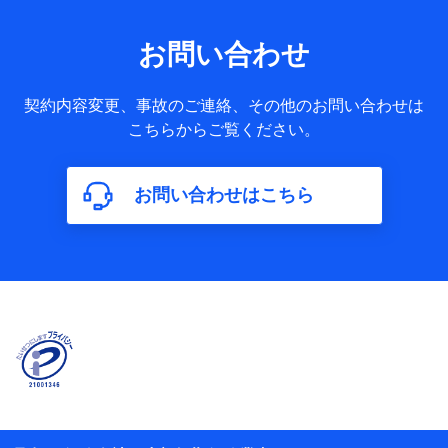
果情報、メールマガジンを提供した際のメール内容や送信履
歴の情報及び保険の更改案内等を提供した際のメール内容や
送信履歴などの情報）が含まれます。
お問い合わせ
保険契約情報
当社又は株式会社NTTドコモが取得し、又は保有する保険契
約に関する情報。例として、保険契約者及び被保険者の氏
契約内容変更、事故のご連絡、その他のお問い合わせは
名、住所、生年月日、性別、保険契約者と被保険者の関係、
こちらからご覧ください。
保険加入の目的、保険商品の内容、保険料、保険料のお支払
方法、車のメーカーや走行距離などの情報、建物の構造や築
年数などの情報、ペットの種類や年齢などの情報などが含ま
お問い合わせはこちら
れます。
【共同して利用する者の範囲】
当社
株式会社NTTドコモ
【利用する者の利用目的】
当社又は株式会社NTTドコモが提供する保険関連サービスに
おけるユーザ登録受付および管理のため
当社又は株式会社NTTドコモと取引のあるもしくは委託を受
けている保険会社・提携会社の保険その他に関する情報を提
供するため、また維持管理等の委託業務遂行のため、またそ
れらに付帯、関連する当社、株式会社NTTドコモおよび提携