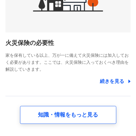
けている保険会社・提携会社の保険その他に関する情報を提
供し、金融商品等の契約を勧奨するため
アンケートやキャンペーン等の実施のため
上記に係る連絡・手続き・管理等付帯業務を行うため
5.通話録音にて取得する情報
電話対応の品質向上およびお問合せ内容の正確な把握のため
火災保険の必要性
家を保有している以上、万が一に備えて火災保険には加入してお
6.採用応募者の個人情報
く必要があります。ここでは、火災保険に入っておくべき理由を
採用選考および入社手続を実施するため
解説していきます。
7.社員（従業者）の個人情報
続きを見る
人事･勤怠･健康・労務等の管理、給与支給、福利厚生・採用
退職関連処理等の各種手続きのため、当社と従業員または従
業員同士の連絡のため
知識・情報をもっと見る
8.取引先個人情報
取引先としての選定業務、営業情報の提供業務、契約締結手
続き業務、取引管理業務、およびこれらに準ずる業務の遂行
のため