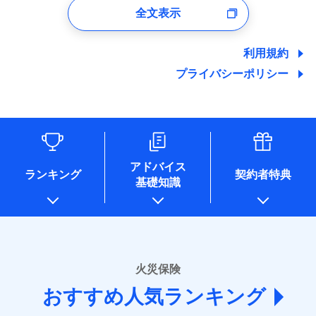
口座振替
バルコニー等専用使用部分修繕費
付時
募集文書番号
※4地震火災費用の取扱いはなし
ドコモスマート保険ナビサービス利用規約
全文表示
地震の被害にも最大100％で備えられます。
一括払
当社による個人情報の取扱いについて（プライバシー
用特約
※7
銀行振込
火災
風災・雹（ひょ
ユーザー登録受付および、管理のため
※5火災・風災等の事故により建物に
その他条件
住まいのアシスタンスサービス
※2
ポリシー）
当社による個人情報の取扱いについて（プライバシー
支払方法
年払い
落雷
う）災、雪災
郵便、電話、およびＥメール等により、当社と取引のあるも
損害が生じたとき、日新火災がご案内
破裂・爆発
ポリシー）
地震保険建築年割引
月払い
一括払
しくは委託を受けている保険会社・提携会社の保険その他に
する修理業者（指定工務店）が建物の
利用規約
適用される割引
WEB見積もり+メールアドレス登録後
家財セット割引
関する情報を提供し、金融商品等の契約を勧奨するため、ま
修理を行います。
支払方法
年払い
から4営業日+1日以降、お客さまが決
プライバシーポリシー
水災
盗難
備考
た維持管理等の委託業務遂行のため、またそれらに付帯、関
ネット申込
月払い
済した時点で保険のお申し込みと完了
水濡れ
連する当社および提携会社のサービスを案内、提供するため
その他条件
ソニー損害保険株式会社で
地震火災費用特約
※1
※8
申込方法
郵送
募集文書番号
騒擾（じょう）
となります。
（なお、当社は複数の保険会社と取引があり、取得した個人
ドコモスマート保険ナビ編集部の評価
お見積もり
外部からの落下・
破損・汚損
対面
ネット申込
情報を取引のある他の保険会社の商品・サービスをご提案す
飛来・衝突
クレジットカード
※9
クレジットカード
申込方法
郵送
※3
るために利用させていただくことがあります。）
コンビニ払い
補償を自由に選べて、もしものときは「新価（再調達
※9
始期日
2025/10/01
各種セミナーの開催のため
コンビニ払い
対面
見積もりや保険会社とのご契約に先立ち、当社が提供する
払込方法
払込方法
コンサルティングサービスの実施のため
口座振替
価額）」でお支払いします。
口座振替
ドコモスマート保険ナビの利用規約と個人情報の取扱いに
アドバイス
アンケートやキャンペーン等の実施のため
ランキング
契約者特典
※1水災料率は最低リスク区分を適用
銀行振込
万一ご自宅が被害にあわれた場合は、修繕業者のご紹
※9
始期日
2026/01/01
同意いただく必要があります。詳細について、以下をご確
銀行振込
基礎知識
上記に係る案内・手続き・管理等付帯業務を行うため
※2損害保険金として支払い
ドコモスマート保険ナビ編集部の評価
介などをご利用いただけます。
認ください。
説明事項
* 当社が委託を受けている保険会社の情報は、保険会社
※3損害保険金が支払われる場合に限
一括払
※1損害割合が30%未満の場合は定率
コンビニ払いの払込票をスマートフォンアプリでお支
一括払
ドコモスマート保険ナビサービス利用規約
り、費用保険金として支払い
のホームページに掲載しておりますので、ご確認くださ
払、水災料率は最も水災リスクが低い
支払方法
年払い
補償内容
払いが可能です。
支払方法
年払い
ドコモの火災保険は、基本補償となる火災、破裂・爆
い。
当社による個人情報の取扱いについて（プライバシー
水災等地を適用
月払い
説明事項
月払い
募集文書番号
ポリシー）
発に加え、風災、落雷や盗難・水ぬれなど住まいを取
※2水道管修理費用の取扱いはなし
■損害保険
※3一括払・年払のみ、コンビニ・ペ
り巻く多様なリスクに対応。3つの基本プランから選択
火災保険
免責金額（自己負
ネット申込
ネット申込
イジー（番号通知方式）
あいおいニッセイ同和損害保険株式会社
免責金額なし
でき、さらに補償内容を自由にカスタマイズ可能なた
担額）
申込方法
郵送
おすすめ人気ランキング
申込方法
(https://www.aioinissaydowa.co.jp/)
郵送
め、住居形態やライフスタイルに合わせて無駄のない
対面
ＳＯＭＰＯダイレクト損害保険株式会社で
募集文書番号
アクサ損害保険株式会社 (https://www.axa-
対面