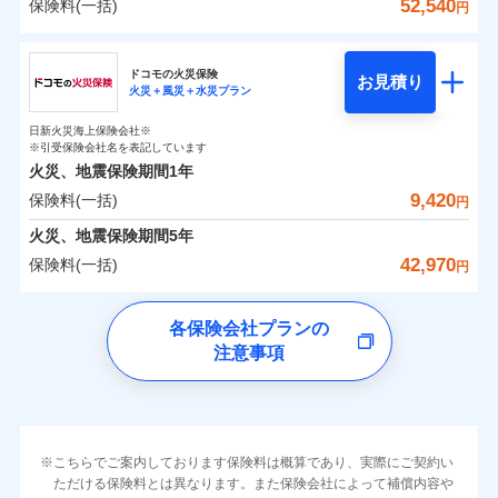
詳細を見る
火災 1年
地震 1年
カギあけサービス（24時間サポー
52,540
保険料(一括)
火災
風災・雹（ひょ
詳細を見る
円
※1雑危険（盗難を除く）および破汚
月払い
付帯サービス
す。
水濡れ
説明事項
落雷
ト）
月払い
う）災、雪災
適用される割引
建築年割引
損において、自己負担額5万円
騒擾（じょう）
当社火災保険新規契約者数より算出[
年
月]（ドコモスマート保険
破裂・爆発
チューリッヒ保険会社
ネットに加え、お電話でもお申込み可能です！
イチオシ
02
キャッシュレス・リペアサービス
POINT
外部からの落下・
破損・汚損
0
3,510
3,300
ナビ調べ）
建物
円
円
円
ネット申込
見積もりや保険会社とのご契約に先立ち、当社が提供する
飛来・衝突
見積もりや保険会社とのご契約に先立ち、当社が提供する
ネット申込
家財破損支払限度額50万円
ドコモスマート保険ナビ編集部の評価
ドコモの火災保険
気象災害アラート
募集文書番号
お見積り
ドコモスマート保険ナビの利用規約と個人情報の取扱いに
その他条件
申込方法
水災
郵送
盗難
※4
火災＋風災＋水災プラン
ドコモスマート保険ナビの利用規約と個人情報の取扱いに
チューリッヒ保険会社のおすすめポイント
修理費だけでなく、修理と密接に関わる費用も損害保
申込方法
郵送
建物の復旧に関する特約
水濡れ
同意いただく必要があります。詳細について、以下をご確
対面
同意いただく必要があります。詳細について、以下をご確
補償の範囲
※1
？
0
03
3,160
990
POINT
家財
騒擾（じょう）
円
険金としてまとめてお支払いします！
※保険料は下の場合の築年月で計算し
対面
円
円
日新火災海上保険会社※
認ください。
すまいのリスクを６つに整理し、補償内容をシンプ
保険料（一括）内訳
認ください。
01
外部からの落下・
破損・汚損
POINT
ています。
※引受保険会社名を表記しています
メディカルアシスト
全国の損害サービス拠点が一日でも早く保険金をお届
飛来・衝突
ルにして、わかりやすいのが特徴です。
付帯サービス
始期日
2024/10/01
ドコモスマート保険ナビサービス利用規約
新築：2026年1月
火災、地震保険期間
1年
始期日
ドコモスマート保険ナビサービス利用規約
2026/04/01
介護アシスト
備考
けできるよう万全の損害サービス体制で手厚く支援し
築5年：2021年1月
すまいやライフスタイルに応じた契約プランを選べ
当社による個人情報の取扱いについて（プライバシー
9,420
保険料(一括)
火災
風災・雹（ひょ
火災 1年
地震 1年
当社による個人情報の取扱いについて（プライバシー
円
ランキングをもっと見る
ます！
築10年：2016年1月
※1破損・汚損の取扱いはなし
ポリシー）
落雷
う）災、雪災
ます。
※1損害割合が30%未満の場合は定率
ポリシー）
クレジットカード
築15年：2011年1月
「メディカルアシスト」「介護アシスト」など豊富な
ドコモスマート保険ナビ編集部の評価
※2水道管修理費用の取扱いはなし
火災、地震保険期間
破裂・爆発
5年
補償内容
払、水災料率は最低リスク区分を適用
建物が全焼・全壊時（延床面積に対する損害の割合
コンビニ払い
0
説明事項
※3コンビニ払の払込票をスマートフ
4,800
3,300
建物
円
付帯サービスでお客様の日々の生活もしっかりサポー
円
円
42,970
保険料(一括)
払込方法
※2破損・汚損、水ぬれは自己負担額
円
イチオシ
02
ォンアプリで支払うことができます。
POINT
が80％以上）には、建物保険金額を全額お支払いし
口座振替
クレジットカード
水災
盗難
トします！
5万円
ソニー損保の新ネット火災保険は、補償の組合せが
※4一部契約のみ
水濡れ
ドコモの火災保険
てくれます。
銀行振込
コンビニ払い
※3失火見舞費用の取扱いはなし
免責金額（自己負
※3
※1
自由だから、必要な補償に絞って選べます。
免責金額なし
騒擾（じょう）
払込方法
※1
0
2,940
990
すまいのリスクを6つに整理し、補償内容をシンプルに
家財
円
円
円
上半期
新規契約数ランキング
各保険会社プランの
※4水道管修理費用の取扱いはなし
担額）
口座振替
※
家族Eye（親族連絡先制度）
がご利用できます。
外部からの落下・
破損・汚損
募集文書番号
しかも、「地震上乗せ特約（全半損時のみ）」で、
説明事項
（破損・汚損等危険補償特約で補償対
わかりやすくしています！
注意事項
一括払
飛来・衝突
※
ドコモの火災保険
のおすすめポイント
補償の範囲
銀行振込
？
03
POINT
※「ご契約者（保険にご加入されたお客さま）」が、その保険
補償内容
象となる場合があります）
地震の被害にも最大100％で備えられます。
すまいやライフスタイルに応じた契約プランをご用意
臨時費用
支払方法
年払い
当社火災保険新規契約者数より算出[
年
月]（ドコモスマート保険
契約に関する緊急連絡先としてご親族を登録する制度。
※5地震火災費用の取扱いはなし
保険料（一括）内訳
01
POINT
しています。
損害防止費用
ナビ調べ）
月払い
一括払
※6火災・風災等の事故により建物に
お客さまのニーズに合わせてオプションの特約のご選
残存物取片づけ費用
付帯される費用保
損害が生じたとき、日新火災がご案内
支払方法
年払い
免責金額（自己負
火災
風災・雹（ひょ
免責金額なし
険金
する修理業者（指定工務店）が建物の
落雷
ネット申込
う）災、雪災
択が可能です。
失火見舞費用
担額）
火災 1年
地震 1年
※2
月払い
こちらでご案内しております保険料は概算であり、実際にご契約い
イチオシ
破裂・爆発
02
修理を行います。
POINT
申込方法
郵送
建物が全焼・全壊時（延床面積に対する損害の割合が
ただける保険料とは異なります。また保険会社によって補償内容や
水道管修理費用
※3