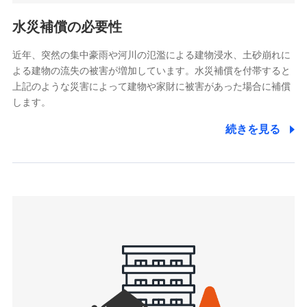
リトルファミリー少額短期保険株式会社
ポリシー）
(https://www.littlefamily-ssi.com/)
水災補償の必要性
2.共同募集を行う代理店から受領する個人情報
近年、突然の集中豪雨や河川の氾濫による建物浸水、土砂崩れに
よる建物の流失の被害が増加しています。水災補償を付帯すると
郵便、電話、およびＥメール等により、当社と取引のあるも
しくは委託を受けている保険会社・提携会社の保険その他に
上記のような災害によって建物や家財に被害があった場合に補償
関する情報を提供し、金融商品等の契約を勧奨するため、ま
します。
た維持管理等の委託業務遂行のため、またそれらに付帯、関
連する当社および提携会社のサービスを案内、提供するため
続きを見る
（なお、当社は複数の保険会社と取引があり、取得した個人
情報を取引のある他の保険会社の商品・サービスをご提案す
るために利用させていただくことがあります。）
上記に係る連絡・手続き・管理等付帯業務を行うため
3.セミナー募集サイトから取得した個人情報
各種セミナーの案内、開催のため
上記に係る連絡・手続き・管理等付帯業務を行うため
4.家族・友達紹介にて取得した個人情報
被紹介者への連絡、及び当社と取引のあるもしくは委託を受