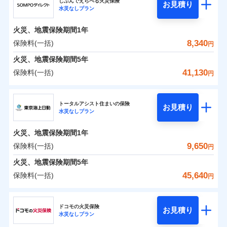
ドコモの火災保険はインターネット完結型の保険の
騒擾（じょう）
じぶんでえらべる火災保険
残存物取片づけ費用
「フルサポートプラン」、「セレクト（水災なし）プ
付帯される費用の
お見積り
外部からの落下・
破損・汚損
水災なしプラン
0
4,238
990
ジェイアイ傷害火災保険株式会社のおすすめポイ
家財
円
ため、保険料がリーズナブルで、各種割引も充実し
円
円
補償
※
失火見舞費用
ラン
」の場合は、暮らしのQQ隊サービスがご利用い
免責金額（自己負
飛来・衝突
免責金額なし
ント
ています。
担額）
水道管修理費用
ただけます。
火災、地震保険期間
1年
保険料のお支払いでdポイントがたまります！保険
地震火災費用
マンション等の共同住宅専用
保険料（一括）内訳
8,340
保険料(一括)
01
POINT
円
臨時費用
料に対して、通常のdポイントとは別に1%相当のd
火災、地震保険期間
5年
損害防止費用
適用される割引
建築年割引
ポイントが上乗せして進呈されるため、「d払い」
火災 1年
地震 1年
41,130
保険料(一括)
補償の範囲
補償内容
残存物取片づけ費用
？
付帯される費用保
03
円
POINT
や「dカード」でお支払いの場合は最大2%のdポイ
イチオシ
02
POINT
付帯サービス
険金
住まいの緊急かけつけサービス
失火見舞費用
ントがたまります。また「d払い」であれば、ポイ
ＳＯＭＰＯダイレクト損害保険株式会社
補償内容
0
3,730
3,300
建物
円
円
円
水道管修理費用
※3
ントで保険料を支払うこともできます。
ソニー損保の新ネット火災保険は、補償の組合せが自
トータルアシスト住まいの保険
免責金額（自己負
クレジットカード
お見積り
火災
地震火災費用
風災・雹（ひょ
免責金額なし
※2
水災なしプラン
3つの基本プランからご自身にぴったりの補償をお
ＳＯＭＰＯダイレクト損害保険株式会社のおすす
担額）
由だから、必要な補償に絞って選べます。
落雷
う）災、雪災
コンビニ払い
払込方法
0
免責金額（自己負
破裂・爆発
4,040
990
めポイント
選びいただけます。さらに、自分好みにオプション
家財
円
円
円
しかも「地震上乗せ特約（全半損時のみ）」で、地震
免責金額なし
口座振替
※2
適用される割引
建築年割引
火災、地震保険期間
1年
担額）
臨時費用
を追加・削除することで、補償内容を自由にカスタ
の被害にも火災保険の保険金額に対して最大100％で備
銀行振込
保険料（一括）内訳
9,650
保険料(一括)
01
POINT
水災
盗難
円
損害防止費用
マイズしていただけます。ニーズに合わせたパック
えられます（一部損は対象外）。
付帯サービス
水まわり・カギのトラブルサポート
水濡れ
臨時費用
※1
残存物取片づけ費用
火災、地震保険期間
5年
付帯される費用保
単位での補償設計のため、どの補償が必要か不安な
騒擾（じょう）
一括払
損害防止費用
外部からの落下・
険金
破損・汚損
火災 1年
地震 1年
失火見舞費用
人にも補償項目が選びやすいです。
45,640
保険料(一括)
備考
諸費用特約セットなし
支払方法
年払い
円
飛来・衝突
残存物取片づけ費用
付帯される費用保
※3
補償の範囲
水道管修理費用
？
03
※3
POINT
日新火災が提供する安心と信頼の事故対応で、万が
月払い
険金
東京海上日動火災保険株式会社
失火見舞費用
イチオシ
02
POINT
0
2,700
地震火災費用
3,300
クレジットカード
建物
円
円
円
一の場合も迅速に対応します。お客さまからの事故
水道管修理費用
ドコモの火災保険
お見積り
コンビニ払い
ネット申込
※4
のご連絡の受付や事故相談などを、夜間・休日を問
水災なしプラン
払込方法
東京海上日動火災保険株式会社のおすすめポイン
お客様ご自身により、ウェブサイトでお手続きを完
地震火災費用
建築年割引
火災
風災・雹（ひょ
口座振替
申込方法
郵送
わず、24時間・365日対応しています。
適用される割引