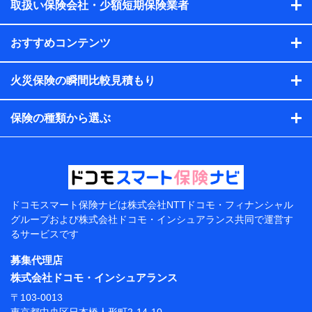
会社のサービスを案内、提供するため
取扱い保険会社・少額短期保険業者
（各サービスで取得したサービス利用履歴、ウェブサイトの
閲覧履歴、購買履歴、ご契約内容等のパーソナルデータを分
おすすめコンテンツ
析して、お客さまの趣味・嗜好・傾向に応じたサービス・商
品等に関するご提案や広告の配信等を行うことがありま
す。）
火災保険の瞬間比較見積もり
各種セミナーの開催のため
コンサルティングサービスの実施のため
アンケートやキャンペーン等の実施のため
保険の種類から選ぶ
上記に係る案内・手続き・管理等付帯業務を行うため
【当該個人データの管理について責任を有する者の名
称・住所・代表者名】
当該個人データを取り扱う各共同利用者（詳細は次のと
おり）
ドコモスマート保険ナビは
株式会社NTTドコモ・フィナンシャル
東京都千代田区永田町2丁目11番1号 山王パークタワー
グループおよび
株式会社ドコモ・インシュアランス共同で
運営す
株式会社NTTドコモ 代表取締役社長 前田 義晃
るサービスです
東京都中央区日本橋人形町2-14-10 アーバンネット日
募集代理店
本橋ビル 3F
株式会社ドコモ・インシュアランス
株式会社ドコモ・インシュアランス 代表取締役社
〒103-0013
長 吉村 忠義
東京都中央区日本橋人形町2-14-10