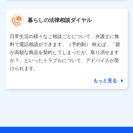
取得した、以下の情報などの個人データ
基本情報
氏名、電話番号、メールアドレス、お客さまの識別子、属
暮らしの法律相談ダイヤル
性、連絡先、dポイントサービスのご利用に関する情報。例
として、dポイントカード番号、性別、年齢、家族構成、住
所、dポイント残高、dポイント利用履歴などが含まれます。
日常生活の様々なご相談ごとについて、弁護士に無
利用情報
料で電話相談ができます。（予約制） 例えば、「親
当社又は株式会社NTTドコモが提供する各種サービスなどの
ご契約・ご利用などに関する情報。例として、当社又は株式
が高額な商品を契約してしまったが、取り消せます
会社NTTドコモが提供する各種サービスのご契約状態・ご利
か？」といったトラブルについて、アドバイスが受
用履歴インターネット利用時の行動に関する情報、アプリケ
ーション利用時の行動に関する情報、購入されたサービスや
けられます。
商品の名称・購入場所・決済に関する情報、アンケートの回
答に関する情報などが含まれます。
もっと見る
保険関連サービス情報
当社又は株式会社NTTドコモが提供する保険関連サービスに
関して取得し、又は保有する情報。例として、見積請求受付
時、資料請求受付時又はユーザー登録受付時に提供いただい
た情報（氏名、住所、生年月日、性別、保険契約者と被保険
者の関係、保険加入の目的、保険商品の内容、保険料、保険
料のお支払方法、車のメーカーや走行距離などの情報、建物
の構造や築年数などの情報、ペットの種類や年齢など）及び
お客様との応対記録 （お客様に提示した比較見積の試算結