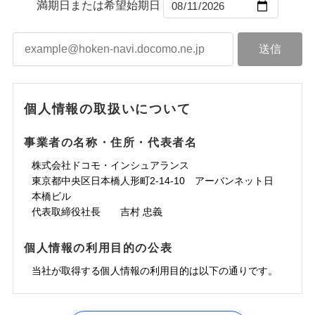
ントで保険料を支払うこともできます。
コンビニ払い
満期日または希望始期日
ドコモスマート保険ナビサービス利用規約
水道管修理費用
届けできるよう万全の損害サービス体制で手厚く支
コンビニ払い
ネット申込
※3
払込方法
口座振替
払込方法
3つの基本プランからご自身にぴったりの補償をお
当社による個人情報の取扱いについて（プライバシー
地震火災費用
建築年割引
援が受けられます。
口座振替
申込方法
郵送
登記物件の火災保険をお申込みの方におすすめ！登記
適用される割引
銀行振込
ポリシー）
選びいただけます。さらに、自分好みにオプション
インターネット割引
銀行振込
「メディカルアシスト」「介護アシスト」など豊富
対面
情報の自動照合によるリアルタイム契約を実現！書類
ドコモの火災保険で
d払い
修理付帯費用保険金
を追加・削除することで、補償内容を自由にカスタ
※3
その他付帯される
な付帯サービスでお客様の日々の生活も充実したサ
お見積もり
の提出と保険会社審査にお時間をいただきません！
請求権保全行使手続費用保険金
マイズしていただけます。ニーズに合わせたパック
※3
水まわりサービス（24時間サポー
補償内容
費用の補償
一括払
始期日
2025/10/01
ポートが受けられます。
一括払
ト）
損害拡大防止費用保険金
単位での補償設計のため、どの補償が必要か不安な
※3
補償内容
支払方法
年払い
支払方法
年払い
カギあけサービス（24時間サポー
個人情報の取扱いについて
見積もりや保険会社とのご契約に先立ち、当社が提供する
人にも補償項目が選びやすいです。
説明事項
※1水災料率は最低リスク区分を適用
月払い
付帯サービス
ト）
月払い
適用される割引
建築年割引
ドコモスマート保険ナビの利用規約と個人情報の取扱いに
免責金額（自己負
日新火災が提供する安心と信頼の事故対応で、万が
免責金額なし
※3
担額）
キャッシュレス・リペアサービス
同意いただく必要があります。詳細について、以下をご確
免責金額（自己負
事業者の名称・住所・代表者名
募集文書番号
一の場合も迅速に対応します。お客さまからの事故
免責金額なし
ネット申込
ジェイアイ傷害火災保険株式会社で
ネット申込
担額）
認ください。
水災初期費用補償特約
気象災害アラート
その他条件
申込方法
のご連絡の受付や事故相談などを、夜間・休日を問
郵送
お見積もり
東京海上日動火災保険株式会社で
※4
株式会社ドコモ・インシュアランス
申込方法
郵送
臨時費用
建物の復旧に関する特約
※4
ドコモスマート保険ナビサービス利用規約
お見積もり
わず、24時間・365日対応しています。
対面
東京都中央区日本橋人形町2-14-10 アーバンネット日
臨時費用
※保険料は下の場合の築年月で計算し
対面
損害防止費用
当社による個人情報の取扱いについて（プライバシー
ジェイアイ傷害火災保険株式会社の
本橋ビル
ています。
損害防止費用
メディカルアシスト
残存物取片づけ費用
付帯される費用保
正式名称は、すまいの保険です。本保険は、日新火災を引受保険会社
※5
ポリシー）
詳細を見る
東京海上日動火災保険株式会社の
付帯サービス
始期日
2024/10/01
新築：2026年1月
代表取締役社長 吉村 忠義
始期日
2026/04/01
険金
とし、取扱代理店であるドコモと共同募集代理店である株式会社ドコ
残存物取片づけ費用
介護アシスト
備考
付帯される費用保
失火見舞費用
※6
詳細を見る
築5年：2021年1月
モ・インシュアランス（以下、ドコモ・インシュアランス）が提供す
険金
失火見舞費用
水道管修理費用
築10年：2016年1月
ドコモスマート保険ナビ編集部の評価
※1水災料率は最低リスク区分を適用
るものです。
※1破損・汚損、水ぬれは自己負担額
個人情報の利用目的の公表
見積もりや保険会社とのご契約に先立ち、当社が提供する
クレジットカード
水道管修理費用
築15年：2011年1月
地震火災費用
※2水道管修理費用の取扱いはなし
5万円
ドコモスマート保険ナビの利用規約と個人情報の取扱いに
見積もりや保険会社とのご契約に先立ち、当社が提供する
コンビニ払い
説明事項
※3コンビニ払の払込票をスマートフ
地震火災費用
当社が取得する個人情報の利用目的は以下の通りです。
払込方法
※2失火見舞費用の取扱いはなし
ソニー損保の新ネット火災保険は、補償の組合せが
同意いただく必要があります。詳細について、以下をご確
ドコモスマート保険ナビの利用規約と個人情報の取扱いに
ォンアプリで支払うことができます。
口座振替
クレジットカード
防犯対策費用特約
補償の範囲
※3水道管修理費用の取扱いはなし
？
03
POINT
認ください。
同意いただく必要があります。詳細について、以下をご確
自由だから、必要な補償に絞って選べます。
※4一部契約のみ
保険証券の不発行に関する特約（500
銀行振込
コンビニ払い
その他付帯される
（破損・汚損等危険補償特約で補償対
特別費用保険金特約
※3
適用される割引
1.見積請求受付時、資料請求受付時、ユーザー登録受
払込方法
認ください。
円）
しかも、「地震上乗せ特約（全半損時のみ）」で、
ドコモスマート保険ナビサービス利用規約
説明事項
費用の補償
象となる場合があります）