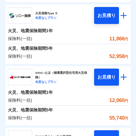
円
円
円
ドコモの火災保険
水災
盗難
修理費だけでなく、修理と密接に関わる費用も損害保
水濡れ
火災保険Type S
お見積り
補償の範囲
※1
？
0
03
3,870
990
POINT
家財
騒擾（じょう）
円
険金としてまとめてお支払いします！
円
円
水災なしプラン
※
ドコモの火災保険
のおすすめポイント
外部からの落下・
破損・汚損
全国の損害サービス拠点が一日でも早く保険金をお届
飛来・衝突
火災、地震保険期間
1年
保険料（一括）内訳
01
POINT
けできるよう万全の損害サービス体制で手厚く支援し
11,866
保険料(一括)
火災
風災・雹（ひょ
円
ランキングをもっと見る
ます！
落雷
う）災、雪災
「メディカルアシスト」「介護アシスト」など豊富な
火災 1年
地震 1年
火災、地震保険期間
破裂・爆発
5年
付帯サービスでお客様の日々の生活もしっかりサポー
52,958
保険料(一括)
円
イチオシ
02
POINT
水災
盗難
トします！
0
3,780
3,300
建物
円
円
円
水濡れ
ソニー損害保険株式会社
※1
騒擾（じょう）
すまいのリスクを6つに整理し、補償内容をシンプルに
上半期
新規契約数ランキング
iehoいえほ（補償選択型住宅用火災保
外部からの落下・
破損・汚損
お見積り
険）
わかりやすくしています！
飛来・衝突
0
5,160
990
ソニー損害保険株式会社のおすすめポイント
家財
補償の範囲
円
円
円
水災なしプラン
？
03
POINT
補償内容
※2
すまいやライフスタイルに応じた契約プランをご用意
当社火災保険新規契約者数より算出[
年
月]（ドコモスマート保険
火災、地震保険期間
1年
保険料（一括）内訳
01
POINT
しています。
ナビ調べ）
12,060
保険料(一括)
円
お客さまのニーズに合わせてオプションの特約のご選
免責金額（自己負
火災
風災・雹（ひょ
免責金額なし
※2
落雷
う）災、雪災
択が可能です。
担額）
火災 1年
地震 1年
火災、地震保険期間
5年
破裂・爆発
建物が全焼・全壊時（延床面積に対する損害の割合が
55,740
保険料(一括)
円
イチオシ
02
臨時費用
80％以上）には、建物保険金額を全額お支払いいたし
POINT
0
3,338
3,300
建物
円
円
円
水災
補償内容
盗難
ジェイアイ傷害火災保険株式会社
損害防止費用
ます！
水濡れ
※1
ランキングをもっと見る