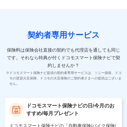
9.お問い合わせ情報
各種お問い合わせに対応するため
契約者専用サービス
10.受託業務の 個人情報
受託業務の遂行およびこれらに準ずる業務の遂行のため
保険料は保険会社直接の契約でも代理店を通しても同じ
です。
それなら特典が付くドコモスマート保険ナビで契
11.マイカー通勤管理クラウド並びに法人向けASPサー
ビスに関してのお問い合わせ情報
約しませんか？
各種お問い合わせに対応するため
ドコモスマート保険ナビ提供の契約者専用サービスは、ソニー損保、ドコ
当社のサービスに関する情報提供や、皆様に有用なお知らせ
モの賃貸火災保険、ドコモの火災保険のご契約者さまへの提供はございま
をお送りするため
せん。
アンケートの送付のため
当社のサービスや媒体の運営改善に必要なデータを解析し、
分析するため
当社の対応品質向上やお問い合わせ内容の正確な把握のため
ドコモスマート保険ナビの日/今月のお
個人情報保護管理者の職名、連絡先
すすめ/毎月プレゼント
株式会社ドコモ・インシュアランス 営業部長
〒103-0013 東京都中央区日本橋人形町2-14-10 アー
ドコモスマート保険ナビの「自動車保険/バイク保険/