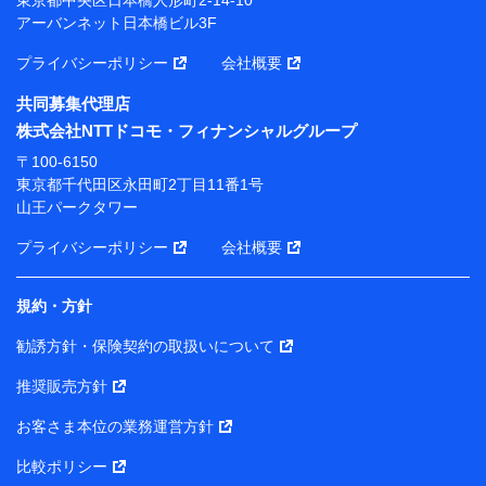
アーバンネット日本橋ビル3F
※ 当社および株式会社NTTドコモは、お客さまの情報
を利用させていただくにあたっては、「NTTドコモ パー
プライバシーポリシー
会社概要
ソナルデータ憲章」に定める行動原則を順守します 。
※ パーソナルデータダッシュボードの「第三者提供の
共同募集代理店
管理」の設定状態にかかわらず、共同利用する場合があ
株式会社NTTドコモ・フィナンシャルグループ
ります。
〒100-6150
※ dポイントクラブ会員ではないお客さま（2019年12
東京都千代田区永田町2丁目11番1号
月11日以降、一度もdポイントクラブ会員であったこと
山王パークタワー
がないお客さまに限る）に関する、2019年12月10日以
前に取得した個人データは、こちら の利用目的の範囲内
プライバシーポリシー
会社概要
に限って共同利用します。
規約・方針
当社は株式会社NTTドコモ・フィナンシャルグループ
との間で、以下のとおり個人データを共同利用しま
勧誘方針・保険契約の取扱いについて
す。
推奨販売方針
【共同して利用される利用データの項目】
当社または株式会社NTTドコモ・フィナンシャルグルー
お客さま本位の業務運営方針
プがサービス提供等を通じて取得した、以下の情報など
比較ポリシー
の個人データ