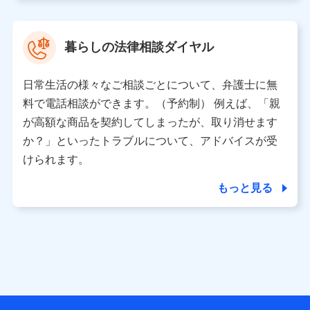
取得した、以下の情報などの個人データ
基本情報
氏名、電話番号、メールアドレス、お客さまの識別子、属
暮らしの法律相談ダイヤル
性、連絡先、dポイントサービスのご利用に関する情報。例
として、dポイントカード番号、性別、年齢、家族構成、住
所、dポイント残高、dポイント利用履歴などが含まれます。
日常生活の様々なご相談ごとについて、弁護士に無
利用情報
料で電話相談ができます。（予約制） 例えば、「親
当社又は株式会社NTTドコモが提供する各種サービスなどの
ご契約・ご利用などに関する情報。例として、当社又は株式
が高額な商品を契約してしまったが、取り消せます
会社NTTドコモが提供する各種サービスのご契約状態・ご利
か？」といったトラブルについて、アドバイスが受
用履歴インターネット利用時の行動に関する情報、アプリケ
ーション利用時の行動に関する情報、購入されたサービスや
けられます。
商品の名称・購入場所・決済に関する情報、アンケートの回
答に関する情報などが含まれます。
もっと見る
保険関連サービス情報
当社又は株式会社NTTドコモが提供する保険関連サービスに
関して取得し、又は保有する情報。例として、見積請求受付
時、資料請求受付時又はユーザー登録受付時に提供いただい
た情報（氏名、住所、生年月日、性別、保険契約者と被保険
者の関係、保険加入の目的、保険商品の内容、保険料、保険
料のお支払方法、車のメーカーや走行距離などの情報、建物
の構造や築年数などの情報、ペットの種類や年齢など）及び
お客様との応対記録 （お客様に提示した比較見積の試算結