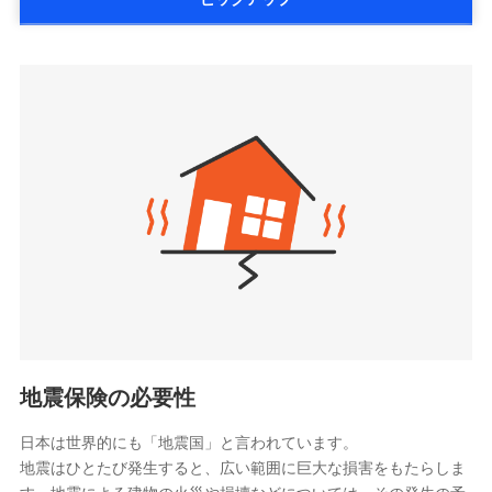
詳細を見る
払、水災料率は最低リスク区分を適用
大樹生命保険株式会社（https://www.taiju-
三井住友海上火災保険株式会社で
※2失火見舞費用の取扱いはなし
life.co.jp）
お見積もり
※3水道管修理費用の取扱いはなし
太陽生命保険株式会社（https://www.taiyo-
見積もりや保険会社とのご契約に先立ち、当社が提供する
説明事項
※4地震火災費用の取扱いはなし
三井住友海上火災保険株式会社の
seimei.co.jp）
ドコモスマート保険ナビの利用規約と個人情報の取扱いに
※5火災・風災等の事故により建物に
詳細を見る
損害が生じたとき、日新火災がご案内
チューリッヒ生命保険株式会社
同意いただく必要があります。詳細について、以下をご確
する修理業者（指定工務店）が建物の
認ください。
（https://www.zurichlife.co.jp/）
修理を行います。
東京海上日動あんしん生命保険株式会社
ドコモスマート保険ナビサービス利用規約
見積もりや保険会社とのご契約に先立ち、当社が提供する
（https://www.tmn-anshin.co.jp/）
当社による個人情報の取扱いについて（プライバシー
ドコモスマート保険ナビの利用規約と個人情報の取扱いに
募集文書番号
なないろ生命保険株式会社
ポリシー）
同意いただく必要があります。詳細について、以下をご確
（https://www.nanairolife.co.jp/）
認ください。
日本生命保険相互会社
ドコモスマート保険ナビサービス利用規約
（https://www.nissay.co.jp）
当社による個人情報の取扱いについて（プライバシー
はなさく生命保険株式会社
ポリシー）
（https://www.life8739.co.jp/）
ドコモスマート保険ナビ編集部の評価
マニュライフ生命保険株式会社
（https://www.manulife.co.jp/）
地震保険の必要性
三井住友海上あいおい生命保険株式会社
ドコモの火災保険は、基本補償となる火災、破裂・爆
（https://www.msa-life.co.jp/）
発に加え、風災、落雷や盗難・水ぬれなど住まいを取
日本は世界的にも「地震国」と言われています。
メットライフ生命株式会社
地震はひとたび発生すると、広い範囲に巨大な損害をもたらしま
り巻く多様なリスクに対応。3つの基本プランから選択
(https://www.metlife.co.jp/)