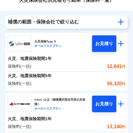
火災保険会社別見積もり結果（保険料一覧）
補償の範囲・保険会社で絞り込む
火災保険Type S
お見積り
オールリスクプラン
火災、地震保険期間
1年
12,641
保険料(一括)
円
火災、地震保険期間
5年
56,320
保険料(一括)
円
ソニー損害保険株式会社
iehoいえほ（補償選択型住宅用火災保
お見積り
険）
ソニー損害保険株式会社のおすすめポイント
オールリスクプラン
火災、地震保険期間
1年
保険料（一括）内訳
01
POINT
13,140
保険料(一括)
円