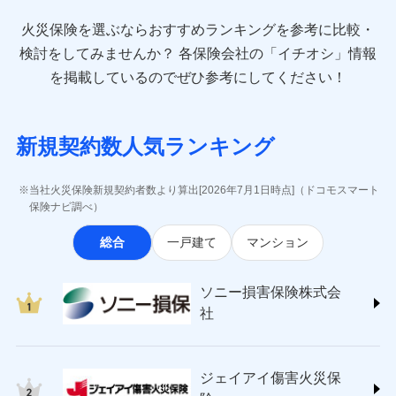
最適設計が実現できます。スマホ・PCで手続きが完結
臨時費用
お見積もり
direct.co.jp/)
し、24時間365日の事故受付で万一の際も安心。保険
損害防止費用
始期日
2024/10/01
火災保険を選ぶならおすすめランキングを参考に比較・
アニコム損害保険株式会社 (https://www.anicom-
始期日
2026/08/01
ドコモスマート保険ナビ編集部の評価
料に応じてdポイントもたまる、利便性とおトクさを兼
残存物取片づけ費用
付帯される費用保
sompo.co.jp/)
検討をしてみませんか？
各保険会社の「イチオシ」情報
見積もりや保険会社とのご契約に先立ち、当社が提供する
険金
ね備えた火災保険です。
失火見舞費用
※1水災料率は最低リスク区分を適用
※2
東京海上ダイレクト損害保険株式会社
※1盗難、水濡れ、騒擾（じょう）、
を掲載しているのでぜひ参考にしてください！
ドコモスマート保険ナビの利用規約と個人情報の取扱いに
修理費だけでなく、修理と密接に関わる費用も損害
※2盗難および水ぬれについては対象
水道管修理費用
外部からの落下・飛来・衝突は自動付
※3
(https://www.e-design.net/)
同意いただく必要があります。詳細について、以下をご確
です。
保険金としてまとめてお支払いしてくれます。
帯です。
地震火災費用
AIG損害保険株式会社
※4
ドコモスマート保険ナビ編集部の評価
認ください。
※3水ぬれは自己負担額5万円
※2水まわりトラブル、カギ開け対
(https://www.aig.co.jp/sonpo)
全国の損害サービス拠点が一日でも早く保険金をお
※4事故時諸費用（火災・風水災等限
応、ガラス破損の場合に60分までの
ドコモスマート保険ナビサービス利用規約
新規契約数人気ランキング
その他付帯される
ＳＢＩ損害保険株式会社
届けできるよう万全の損害サービス体制で手厚く支
定）特約セットありも選択可能
修理付帯費用
簡易作業無料でご提供いたします。弊
登記物件の火災保険をお申込みの方におすすめ！登記
費用の補償
当社による個人情報の取扱いについて（プライバシー
ドコモの火災保険で
説明事項
(https://www.sbisonpo.co.jp/)
※5修理費として保険金をお支払いし
援が受けられます。
社提携業者にて24時間365日受付。受
情報の自動照合によるリアルタイム契約を実現！書類
説明事項
ポリシー）
ます。
お見積もり
ジェイアイ傷害火災保険株式会社
付後、専門業者が対応に向かいます。
当社火災保険新規契約者数より算出[2026年7月1日時点]（ドコモスマート
「メディカルアシスト」「介護アシスト」など豊富
※6セットありも選択可能
の提出と保険会社審査にお時間をいただきません！
インターネット割引
(https://www.jihoken.co.jp/)
ガラス破損の対応時間は9時～20時と
保険ナビ調べ）
な付帯サービスでお客様の日々の生活も充実したサ
※7建物保険料に、バルコニー等専用
なります。
適用される割引
指定工務店割引
ソニー損害保険株式会社
使用部分修繕費用特約保険料を含む
見積もりや保険会社とのご契約に先立ち、当社が提供する
ポートが受けられます。
※3クレジットカード会社の分割払い
総合
一戸建て
マンション
(https://www.sonysonpo.co.jp/)
建築年割引（地震保険）
※8保険金額×5％、300万円限度
ドコモスマート保険ナビの利用規約と個人情報の取扱いに
が可能なことがあります。詳しくは各
損害保険ジャパン株式会社 (https://www.sompo-
※9一括払、長期一括払のみ
同意いただく必要があります。詳細について、以下をご確
クレジットカード会社にご確認くださ
その他条件
japan.co.jp/)
指定工務店特約
※5
い。
認ください。
ソニー損害保険株式会
ジェイアイ傷害火災保険株式会社で
ＳＯＭＰＯダイレクト損害保険株式会社
社
ドコモスマート保険ナビサービス利用規約
お見積もり
(https://www.sompo-direct.co.jp/)
すまいのサポート24
募集文書番号
募集文書番号
東京海上日動火災保険株式会社で
当社による個人情報の取扱いについて（プライバシー
チューリッヒ保険会社 (https://www.zurich.co.jp/)
リフォーム相談サービス
付帯サービス
お見積もり
ポリシー）
ジェイアイ傷害火災保険株式会社の
東京海上日動火災保険株式会社
長期優良住宅の維持保全サポートサー
詳細を見る
ジェイアイ傷害火災保
(https://www.tokiomarine-nichido.co.jp/)
ビス
東京海上日動火災保険株式会社の