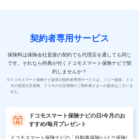
9.お問い合わせ情報
各種お問い合わせに対応するため
契約者専用サービス
10.受託業務の 個人情報
受託業務の遂行およびこれらに準ずる業務の遂行のため
保険料は保険会社直接の契約でも代理店を通しても同じ
です。
それなら特典が付くドコモスマート保険ナビで契
11.マイカー通勤管理クラウド並びに法人向けASPサー
ビスに関してのお問い合わせ情報
約しませんか？
各種お問い合わせに対応するため
ドコモスマート保険ナビ提供の契約者専用サービスは、ソニー損保、ドコ
当社のサービスに関する情報提供や、皆様に有用なお知らせ
モの賃貸火災保険、ドコモの火災保険のご契約者さまへの提供はございま
をお送りするため
せん。
アンケートの送付のため
当社のサービスや媒体の運営改善に必要なデータを解析し、
分析するため
当社の対応品質向上やお問い合わせ内容の正確な把握のため
ドコモスマート保険ナビの日/今月のお
個人情報保護管理者の職名、連絡先
すすめ/毎月プレゼント
株式会社ドコモ・インシュアランス 営業部長
〒103-0013 東京都中央区日本橋人形町2-14-10 アー
ドコモスマート保険ナビの「自動車保険/バイク保険/