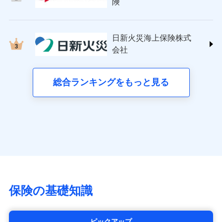
日新火災海上保険株式会社
険
詳細を見る
(https://www.nisshinfire.co.jp/)
備考
スリムプランに該当する補償内容です
見積もりや保険会社とのご契約に先立ち、当社が提供する
ペット＆ファミリー損害保険株式会社
ドコモスマート保険ナビの利用規約と個人情報の取扱いに
ドコモスマート保険ナビ編集部の評価
(https://www.petfamilyins.co.jp/)
クレジットカード
見積もりや保険会社とのご契約に先立ち、当社が提供する
同意いただく必要があります。詳細について、以下をご確
日新火災海上保険株式
ドコモスマート保険ナビ編集部の評価
三井住友海上火災保険株式会社 (https://www.ms-
コンビニ払い
ドコモスマート保険ナビの利用規約と個人情報の取扱いに
認ください。
会社
チューリッヒのネット火災保険は
ダイレクト型でネッ
ins.com/)
同意いただく必要があります。詳細について、以下をご確
払込方法
口座振替
ドコモスマート保険ナビサービス利用規約
すまいのリスクを６つに整理し、補償内容をシンプ
三井ダイレクト損害保険株式会社
ト完結のお手続き・リーズナブルな保険料
に加え、
火
認ください。
銀行振込
当社による個人情報の取扱いについて（プライバシー
ルにして、わかりやすいのが特徴です。
(https://www.mitsui-direct.co.jp/)
災に対する補償に加え、すべてのプランに盗難等がつ
総合ランキングをもっと見る
d払い
ドコモスマート保険ナビサービス利用規約
ポリシー）
すまいやライフスタイルに応じた契約プランを選べ
いており、
社会問題などを考慮された幅広い補償が特
当社による個人情報の取扱いについて（プライバシー
■生命保険
ます。
長です。
失火見舞金など付帯される費用保険金も多
一括払
ポリシー）
アクサ生命保険株式会社
く、ダイレクトでありながら充実した補償が魅力で
支払方法
年払い
建物が全焼・全壊時（延床面積に対する損害の割合
（https://www.axa.co.jp/）
す。
月払い
が80％以上）には、建物保険金額を全額お支払いし
SBI生命保険株式会社（https://www.sbilife.co.jp/）
てくれます。
FWD生命保険株式会社
ネット申込
※
（https://www.fwdlife.co.jp/）
家族Eye（親族連絡先制度）
がご利用できます。
申込方法
郵送
ソニー生命保険株式会社
※「ご契約者（保険にご加入されたお客さま）」が、その保険
対面
（https://www.sonylife.co.jp）
契約に関する緊急連絡先としてご親族を登録する制度。
チューリッヒ保険会社で
SOMPOひまわり生命保険株式会社
保険の基礎知識
お見積もり
始期日
2026/04/01
（https://www.himawari-life.co.jp/）
第一ネオ生命保険株式会社
チューリッヒ保険会社の
※1損害割合が30%未満の場合は定率
（https://neofirst.co.jp/）
ピックアップ