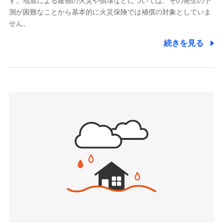
す。地震による建物の火災や損壊などについては、その発生の予
でき、さらに補償内容を自由にカスタマイズ可能なた
メディケア生命保険株式会社
測が困難なことから基本的に火災保険では補償の対象としていま
め、住居形態やライフスタイルに合わせて無駄のない
（https://www.medicarelife.com/）
せん。
最適設計が実現できます。スマホ・PCで手続きが完結
し、24時間365日の事故受付で万一の際も安心。保険
■少額短期保険
続きを見る
株式会社アシロ少額短期保険
料に応じてdポイントもたまる、利便性とおトクさを兼
(https://kailash.co.jp/)
ね備えた火災保険です。
SBIいきいき少額短期保険会社 (https://www.i-
sedai.com/)
SBIペット少額短期保険株式会社
(https://www.sbipet-ssi.co.jp/)
SBIリスタ少額短期保険会社
ドコモの火災保険で
(https://www.jishin.co.jp/)
お見積もり
スマートプラス少額短期保険株式会社
（https://www.smartplus-insurance.com/）
見積もりや保険会社とのご契約に先立ち、当社が提供する
チューリッヒ少額短期保険株式会社
ドコモスマート保険ナビの利用規約と個人情報の取扱いに
(https://www.zurichssi.co.jp/)
同意いただく必要があります。詳細について、以下をご確
Tokio Marine X少額短期保険株式会社
認ください。
(https://www.tokiomarine-x.co.jp/)
ペットメディカルサポート株式会社
ドコモスマート保険ナビサービス利用規約
(https://pshoken.co.jp/)
当社による個人情報の取扱いについて（プライバシー