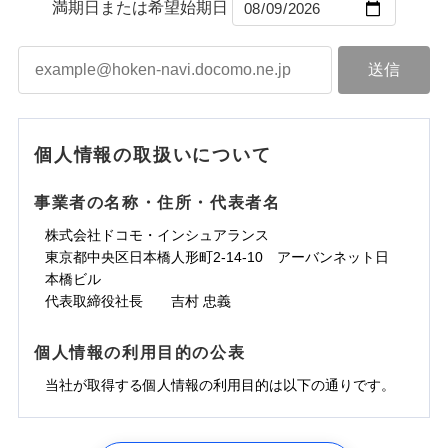
ントで保険料を支払うこともできます。
コンビニ払い
満期日または希望始期日
ドコモスマート保険ナビサービス利用規約
水道管修理費用
届けできるよう万全の損害サービス体制で手厚く支
コンビニ払い
ネット申込
※3
払込方法
口座振替
払込方法
3つの基本プランからご自身にぴったりの補償をお
当社による個人情報の取扱いについて（プライバシー
地震火災費用
建築年割引
援が受けられます。
口座振替
申込方法
郵送
登記物件の火災保険をお申込みの方におすすめ！登記
適用される割引
銀行振込
ポリシー）
選びいただけます。さらに、自分好みにオプション
インターネット割引
銀行振込
「メディカルアシスト」「介護アシスト」など豊富
対面
情報の自動照合によるリアルタイム契約を実現！書類
ドコモの火災保険で
d払い
修理付帯費用保険金
を追加・削除することで、補償内容を自由にカスタ
※3
その他付帯される
な付帯サービスでお客様の日々の生活も充実したサ
お見積もり
の提出と保険会社審査にお時間をいただきません！
請求権保全行使手続費用保険金
マイズしていただけます。ニーズに合わせたパック
※3
水まわりサービス（24時間サポー
補償内容
費用の補償
一括払
始期日
2025/10/01
ポートが受けられます。
一括払
ト）
損害拡大防止費用保険金
単位での補償設計のため、どの補償が必要か不安な
※3
補償内容
支払方法
年払い
支払方法
年払い
カギあけサービス（24時間サポー
個人情報の取扱いについて
見積もりや保険会社とのご契約に先立ち、当社が提供する
人にも補償項目が選びやすいです。
説明事項
※1水災料率は最低リスク区分を適用
月払い
付帯サービス
ト）
月払い
適用される割引
建築年割引
ドコモスマート保険ナビの利用規約と個人情報の取扱いに
免責金額（自己負
日新火災が提供する安心と信頼の事故対応で、万が
免責金額なし
※3
担額）
キャッシュレス・リペアサービス
同意いただく必要があります。詳細について、以下をご確
免責金額（自己負
事業者の名称・住所・代表者名
募集文書番号
一の場合も迅速に対応します。お客さまからの事故
免責金額なし
ネット申込
ジェイアイ傷害火災保険株式会社で
ネット申込
担額）
認ください。
水災初期費用補償特約
気象災害アラート
その他条件
申込方法
のご連絡の受付や事故相談などを、夜間・休日を問
郵送
お見積もり
東京海上日動火災保険株式会社で
※4
株式会社ドコモ・インシュアランス
申込方法
郵送
臨時費用
建物の復旧に関する特約
※4
ドコモスマート保険ナビサービス利用規約
お見積もり
わず、24時間・365日対応しています。
対面
東京都中央区日本橋人形町2-14-10 アーバンネット日
臨時費用
※保険料は下の場合の築年月で計算し
対面
損害防止費用
当社による個人情報の取扱いについて（プライバシー
ジェイアイ傷害火災保険株式会社の
本橋ビル
ています。
損害防止費用
メディカルアシスト
残存物取片づけ費用
付帯される費用保
正式名称は、すまいの保険です。本保険は、日新火災を引受保険会社
※5
ポリシー）
詳細を見る
東京海上日動火災保険株式会社の
付帯サービス
始期日
2024/10/01
新築：2026年1月
代表取締役社長 吉村 忠義
始期日
2026/04/01
険金
とし、取扱代理店であるドコモと共同募集代理店である株式会社ドコ
残存物取片づけ費用
介護アシスト
備考
付帯される費用保
失火見舞費用
※6
詳細を見る
築5年：2021年1月
モ・インシュアランス（以下、ドコモ・インシュアランス）が提供す
険金
失火見舞費用
水道管修理費用
築10年：2016年1月
ドコモスマート保険ナビ編集部の評価
※1水災料率は最低リスク区分を適用
るものです。
※1破損・汚損、水ぬれは自己負担額
個人情報の利用目的の公表
見積もりや保険会社とのご契約に先立ち、当社が提供する
クレジットカード
水道管修理費用
築15年：2011年1月
地震火災費用
※2水道管修理費用の取扱いはなし
5万円
ドコモスマート保険ナビの利用規約と個人情報の取扱いに
見積もりや保険会社とのご契約に先立ち、当社が提供する
コンビニ払い
説明事項
※3コンビニ払の払込票をスマートフ
地震火災費用
当社が取得する個人情報の利用目的は以下の通りです。
払込方法
※2失火見舞費用の取扱いはなし
ソニー損保の新ネット火災保険は、補償の組合せが
同意いただく必要があります。詳細について、以下をご確
ドコモスマート保険ナビの利用規約と個人情報の取扱いに
ォンアプリで支払うことができます。
口座振替
クレジットカード
防犯対策費用特約
補償の範囲
※3水道管修理費用の取扱いはなし
？
03
POINT
認ください。
同意いただく必要があります。詳細について、以下をご確
自由だから、必要な補償に絞って選べます。
※4一部契約のみ
保険証券の不発行に関する特約（500
銀行振込
コンビニ払い
その他付帯される
（破損・汚損等危険補償特約で補償対
特別費用保険金特約
※3
適用される割引
1.見積請求受付時、資料請求受付時、ユーザー登録受
払込方法
認ください。
円）
しかも、「地震上乗せ特約（全半損時のみ）」で、
ドコモスマート保険ナビサービス利用規約
説明事項
費用の補償
象となる場合があります）