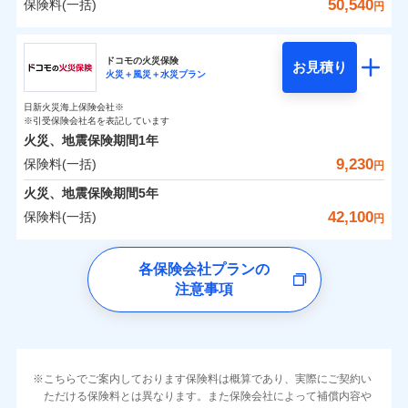
詳細を見る
火災 1年
地震 1年
カギあけサービス（24時間サポー
50,540
保険料(一括)
火災
風災・雹（ひょ
詳細を見る
円
※1雑危険（盗難を除く）および破汚
月払い
付帯サービス
す。
水濡れ
説明事項
落雷
ト）
月払い
う）災、雪災
適用される割引
建築年割引
損において、自己負担額5万円
騒擾（じょう）
当社火災保険新規契約者数より算出[
年
月]（ドコモスマート保険
破裂・爆発
チューリッヒ保険会社
ネットに加え、お電話でもお申込み可能です！
イチオシ
02
キャッシュレス・リペアサービス
POINT
外部からの落下・
破損・汚損
0
2,150
3,300
ナビ調べ）
建物
円
円
円
ネット申込
見積もりや保険会社とのご契約に先立ち、当社が提供する
飛来・衝突
見積もりや保険会社とのご契約に先立ち、当社が提供する
ネット申込
家財破損支払限度額50万円
ドコモスマート保険ナビ編集部の評価
ドコモの火災保険
気象災害アラート
募集文書番号
お見積り
ドコモスマート保険ナビの利用規約と個人情報の取扱いに
その他条件
申込方法
水災
郵送
盗難
※4
火災＋風災＋水災プラン
ドコモスマート保険ナビの利用規約と個人情報の取扱いに
チューリッヒ保険会社のおすすめポイント
修理費だけでなく、修理と密接に関わる費用も損害保
申込方法
郵送
建物の復旧に関する特約
水濡れ
同意いただく必要があります。詳細について、以下をご確
対面
同意いただく必要があります。詳細について、以下をご確
補償の範囲
※1
？
0
03
3,160
990
POINT
家財
騒擾（じょう）
円
険金としてまとめてお支払いします！
※保険料は下の場合の築年月で計算し
対面
円
円
日新火災海上保険会社※
認ください。
すまいのリスクを６つに整理し、補償内容をシンプ
保険料（一括）内訳
認ください。
01
外部からの落下・
破損・汚損
POINT
ています。
※引受保険会社名を表記しています
メディカルアシスト
全国の損害サービス拠点が一日でも早く保険金をお届
飛来・衝突
ルにして、わかりやすいのが特徴です。
付帯サービス
始期日
2024/10/01
ドコモスマート保険ナビサービス利用規約
新築：2026年1月
火災、地震保険期間
1年
始期日
ドコモスマート保険ナビサービス利用規約
2026/04/01
介護アシスト
備考
けできるよう万全の損害サービス体制で手厚く支援し
築5年：2021年1月
すまいやライフスタイルに応じた契約プランを選べ
当社による個人情報の取扱いについて（プライバシー
9,230
保険料(一括)
火災
風災・雹（ひょ
火災 1年
地震 1年
当社による個人情報の取扱いについて（プライバシー
円
ランキングをもっと見る
ます！
築10年：2016年1月
※1破損・汚損の取扱いはなし
ポリシー）
落雷
う）災、雪災
ます。
※1損害割合が30%未満の場合は定率
ポリシー）
クレジットカード
築15年：2011年1月
「メディカルアシスト」「介護アシスト」など豊富な
ドコモスマート保険ナビ編集部の評価
※2水道管修理費用の取扱いはなし
火災、地震保険期間
破裂・爆発
5年
補償内容
払、水災料率は最低リスク区分を適用
建物が全焼・全壊時（延床面積に対する損害の割合
コンビニ払い
0
説明事項
※3コンビニ払の払込票をスマートフ
4,400
3,300
建物
円
付帯サービスでお客様の日々の生活もしっかりサポー
円
円
42,100
保険料(一括)
払込方法
※2破損・汚損、水ぬれは自己負担額
円
イチオシ
02
ォンアプリで支払うことができます。
POINT
が80％以上）には、建物保険金額を全額お支払いし
口座振替
クレジットカード
水災
盗難
トします！
5万円
ソニー損保の新ネット火災保険は、補償の組合せが
※4一部契約のみ
水濡れ
ドコモの火災保険
てくれます。
銀行振込
コンビニ払い
※3失火見舞費用の取扱いはなし
免責金額（自己負
※3
※1
自由だから、必要な補償に絞って選べます。
免責金額なし
騒擾（じょう）
払込方法
※1
0
2,940
990
すまいのリスクを6つに整理し、補償内容をシンプルに
家財
円
円
円
上半期
新規契約数ランキング
各保険会社プランの
※4水道管修理費用の取扱いはなし
担額）
口座振替
※
家族Eye（親族連絡先制度）
がご利用できます。
外部からの落下・
破損・汚損
募集文書番号
しかも、「地震上乗せ特約（全半損時のみ）」で、
説明事項
（破損・汚損等危険補償特約で補償対
わかりやすくしています！
注意事項
一括払
飛来・衝突
※
ドコモの火災保険
のおすすめポイント
補償の範囲
銀行振込
？
03
POINT
※「ご契約者（保険にご加入されたお客さま）」が、その保険
補償内容
象となる場合があります）
地震の被害にも最大100％で備えられます。
すまいやライフスタイルに応じた契約プランをご用意
臨時費用
支払方法
年払い
当社火災保険新規契約者数より算出[
年
月]（ドコモスマート保険
契約に関する緊急連絡先としてご親族を登録する制度。
※5地震火災費用の取扱いはなし
保険料（一括）内訳
01
POINT
しています。
損害防止費用
ナビ調べ）
月払い
一括払
※6火災・風災等の事故により建物に
お客さまのニーズに合わせてオプションの特約のご選
残存物取片づけ費用
付帯される費用保
損害が生じたとき、日新火災がご案内
支払方法
年払い
免責金額（自己負
火災
風災・雹（ひょ
免責金額なし
険金
する修理業者（指定工務店）が建物の
落雷
ネット申込
う）災、雪災
択が可能です。
失火見舞費用
担額）
火災 1年
地震 1年
※2
月払い
こちらでご案内しております保険料は概算であり、実際にご契約い
イチオシ
破裂・爆発
02
修理を行います。
POINT
申込方法
郵送
建物が全焼・全壊時（延床面積に対する損害の割合が
ただける保険料とは異なります。また保険会社によって補償内容や
水道管修理費用
※3