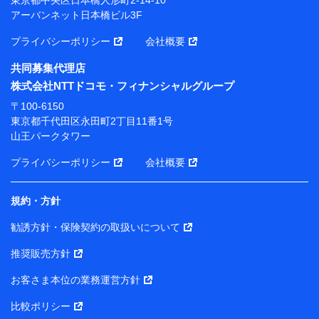
アーバンネット日本橋ビル3F
※ 当社および株式会社NTTドコモは、お客さまの情報
を利用させていただくにあたっては、「NTTドコモ パー
プライバシーポリシー
会社概要
ソナルデータ憲章」に定める行動原則を順守します 。
※ パーソナルデータダッシュボードの「第三者提供の
共同募集代理店
管理」の設定状態にかかわらず、共同利用する場合があ
株式会社NTTドコモ・フィナンシャルグループ
ります。
〒100-6150
※ dポイントクラブ会員ではないお客さま（2019年12
東京都千代田区永田町2丁目11番1号
月11日以降、一度もdポイントクラブ会員であったこと
山王パークタワー
がないお客さまに限る）に関する、2019年12月10日以
前に取得した個人データは、こちら の利用目的の範囲内
プライバシーポリシー
会社概要
に限って共同利用します。
規約・方針
当社は株式会社NTTドコモ・フィナンシャルグループ
との間で、以下のとおり個人データを共同利用しま
勧誘方針・保険契約の取扱いについて
す。
推奨販売方針
【共同して利用される利用データの項目】
当社または株式会社NTTドコモ・フィナンシャルグルー
お客さま本位の業務運営方針
プがサービス提供等を通じて取得した、以下の情報など
比較ポリシー
の個人データ