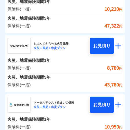
火災、地震保険期間
地震の被害にも最大100％で備えられます。
1年
保険料（一括）内訳
01
POINT
けできるよう万全の損害サービス体制で手厚く支援し
地震保険建築年割引
支払方法
年払い
一括払
適用される割引
10,210
保険料(一括)
火災
風災・雹（ひょ
円
ランキングをもっと見る
ます！
家財セット割引
月払い
支払方法
年払い
落雷
う）災、雪災
「メディカルアシスト」「介護アシスト」など豊富な
火災 1年
地震 1年
火災、地震保険期間
破裂・爆発
5年
月払い
補償内容
その他条件
地震火災費用特約
※7
ネット申込
付帯サービスでお客様の日々の生活もしっかりサポー
47,322
保険料(一括)
円
イチオシ
02
水災
盗難
申込方法
郵送
トします！
POINT
ネット申込
0
1,699
3,300
建物
円
円
円
ドコモスマート保険ナビ編集部の評価
ソニー損害保険株式会社で
水濡れ
暮らしのQQ隊（カギあけQQサービ
ジェイアイ傷害火災保険株式会社
免責金額（自己負
対面
申込方法
郵送
付帯サービス
免責金額なし
騒擾（じょう）
お見積もり
※2
ス、水まわりQQサービス）
上半期
新規契約数ランキング
担額）
ドコモの火災保険はインターネット完結型の保険の
じぶんでえらべる火災保険
外部からの落下・
破損・汚損
対面
お見積り
火災＋風災＋水災プラン
補償を自由に選べて、もしものときは「新価（再調達
飛来・衝突
0
2,712
990
ジェイアイ傷害火災保険株式会社のおすすめポイ
家財
補償の範囲
円
ため、保険料がリーズナブルで、各種割引も充実し
円
円
始期日
2025/10/01
？
03
POINT
補償内容
※1
クレジットカード
※8
臨時費用
価額）」でお支払いします。
ント
見積もりや保険会社とのご契約に先立ち、当社が提供する
当社火災保険新規契約者数より算出[
年
月]（ドコモスマート保険
ています。
始期日
2026/01/01
火災、地震保険期間
1年
コンビニ払い
※8
損害防止費用
ナビ調べ）
万一ご自宅が被害にあわれた場合は、修繕業者のご紹
ドコモスマート保険ナビの利用規約と個人情報の取扱いに
※1水災料率は最低リスク区分を適用
払込方法
保険料のお支払いでdポイントがたまります！保険
保険料（一括）内訳
8,780
保険料(一括)
01
口座振替
POINT
円
※2盗難、水ぬれ等と破損等は5万円
同意いただく必要があります。詳細について、以下をご確
残存物取片づけ費用
介などをご利用いただけます。
付帯される費用保
※1損害割合が30%未満の場合は定率
免責金額（自己負
火災
風災・雹（ひょ
料に対して、通常のdポイントとは別に1%相当のd
免責金額なし
説明事項
※3損害保険金として支払い
※1
銀行振込
認ください。
険金
※8
落雷
う）災、雪災
払、水災料率は最も水災リスクが低い
失火見舞費用
コンビニ払いの払込票をスマートフォンアプリでお支
担額）
火災、地震保険期間
5年
※3
ポイントが上乗せして進呈されるため、「d払い」
※4損害保険金が支払われる場合に限
破裂・爆発
水災等地を適用
火災 1年
水道管修理費用
地震 1年
払いが可能です。
ドコモスマート保険ナビサービス利用規約
※4
43,780
保険料(一括)
り、費用保険金として支払い
円
や「dカード」でお支払いの場合は最大2%のdポイ
※2破損・汚損、物体の落下・飛来等/
一括払
イチオシ
02
臨時費用
POINT
地震火災費用
当社による個人情報の取扱いについて（プライバシー
※5
騒擾、水濡れのみ自己負担額5万円
水災
補償内容
盗難
ントがたまります。また「d払い」であれば、ポイ
支払方法
年払い
ＳＯＭＰＯダイレクト損害保険株式会社
説明事項
損害防止費用
ポリシー）
0
2,570
水濡れ
3,300
建物
（物体の落下・飛来等/騒擾、水濡れ
円
募集文書番号
円
円
ントで保険料を支払うこともできます。
ランキングをもっと見る
月払い
ソニー損保の新ネット火災保険は、補償の組合せが自
騒擾（じょう）
その他付帯される
トータルアシスト住まいの保険
残存物取片づけ費用
は建物のみ自己負担あり）
付帯される費用の
お見積り
修理付帯費用
外部からの落下・
破損・汚損
火災＋風災＋水災プラン
3つの基本プランからご自身にぴったりの補償をお
費用の補償
ＳＯＭＰＯダイレクト損害保険株式会社のおすす
由だから、必要な補償に絞って選べます。
※3水道管修理費用の取扱いはなし
補償
失火見舞費用
免責金額（自己負
飛来・衝突
免責金額なし
ネット申込
※4一括払・年払のみ、コンビニ・ペ
0
3,350
990
めポイント
選びいただけます。さらに、自分好みにオプション
家財
円
円
円
しかも「地震上乗せ特約（全半損時のみ）」で、地震
ＳＯＭＰＯダイレクト損害保険株式会社で
担額）
水道管修理費用
火災、地震保険期間
1年
イジー（番号通知方式）
申込方法
インターネット割引
郵送
を追加・削除することで、補償内容を自由にカスタ
お見積もり
の被害にも火災保険の保険金額に対して最大100％で備
地震火災費用
保険料（一括）内訳
10,950
保険料(一括)
01
POINT
円
適用される割引
指定工務店割引
対面
マイズしていただけます。ニーズに合わせたパック