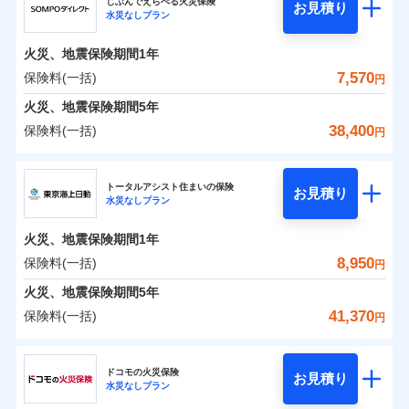
ドコモの火災保険はインターネット完結型の保険の
騒擾（じょう）
じぶんでえらべる火災保険
残存物取片づけ費用
「フルサポートプラン」、「セレクト（水災なし）プ
付帯される費用の
お見積り
外部からの落下・
破損・汚損
水災なしプラン
0
4,050
990
ジェイアイ傷害火災保険株式会社のおすすめポイ
家財
円
ため、保険料がリーズナブルで、各種割引も充実し
円
円
補償
※
失火見舞費用
ラン
」の場合は、暮らしのQQ隊サービスがご利用い
免責金額（自己負
飛来・衝突
免責金額なし
ント
ています。
担額）
水道管修理費用
ただけます。
火災、地震保険期間
1年
保険料のお支払いでdポイントがたまります！保険
地震火災費用
マンション等の共同住宅専用
保険料（一括）内訳
7,570
保険料(一括)
01
POINT
円
臨時費用
料に対して、通常のdポイントとは別に1%相当のd
火災、地震保険期間
5年
損害防止費用
適用される割引
建築年割引
ポイントが上乗せして進呈されるため、「d払い」
火災 1年
地震 1年
38,400
保険料(一括)
補償の範囲
補償内容
残存物取片づけ費用
？
付帯される費用保
03
円
POINT
や「dカード」でお支払いの場合は最大2%のdポイ
イチオシ
02
POINT
付帯サービス
険金
住まいの緊急かけつけサービス
失火見舞費用
ントがたまります。また「d払い」であれば、ポイ
ＳＯＭＰＯダイレクト損害保険株式会社
補償内容
0
3,210
3,300
建物
円
円
円
水道管修理費用
※3
ントで保険料を支払うこともできます。
ソニー損保の新ネット火災保険は、補償の組合せが自
トータルアシスト住まいの保険
免責金額（自己負
クレジットカード
お見積り
火災
地震火災費用
風災・雹（ひょ
免責金額なし
※2
水災なしプラン
3つの基本プランからご自身にぴったりの補償をお
ＳＯＭＰＯダイレクト損害保険株式会社のおすす
担額）
由だから、必要な補償に絞って選べます。
落雷
う）災、雪災
コンビニ払い
払込方法
0
免責金額（自己負
破裂・爆発
4,040
990
めポイント
選びいただけます。さらに、自分好みにオプション
家財
円
円
円
しかも「地震上乗せ特約（全半損時のみ）」で、地震
免責金額なし
口座振替
※2
適用される割引
建築年割引
火災、地震保険期間
1年
担額）
臨時費用
を追加・削除することで、補償内容を自由にカスタ
の被害にも火災保険の保険金額に対して最大100％で備
銀行振込
保険料（一括）内訳
8,950
保険料(一括)
01
POINT
水災
盗難
円
損害防止費用
マイズしていただけます。ニーズに合わせたパック
えられます（一部損は対象外）。
付帯サービス
水まわり・カギのトラブルサポート
水濡れ
臨時費用
※1
残存物取片づけ費用
火災、地震保険期間
5年
付帯される費用保
単位での補償設計のため、どの補償が必要か不安な
騒擾（じょう）
一括払
損害防止費用
外部からの落下・
険金
破損・汚損
火災 1年
地震 1年
失火見舞費用
人にも補償項目が選びやすいです。
41,370
保険料(一括)
備考
諸費用特約セットなし
支払方法
年払い
円
飛来・衝突
残存物取片づけ費用
付帯される費用保
※3
補償の範囲
水道管修理費用
？
03
※3
POINT
日新火災が提供する安心と信頼の事故対応で、万が
月払い
険金
東京海上日動火災保険株式会社
失火見舞費用
イチオシ
02
POINT
0
1,600
地震火災費用
3,300
クレジットカード
建物
円
円
円
一の場合も迅速に対応します。お客さまからの事故
水道管修理費用
ドコモの火災保険
お見積り
コンビニ払い
ネット申込
※4
のご連絡の受付や事故相談などを、夜間・休日を問
水災なしプラン
払込方法
東京海上日動火災保険株式会社のおすすめポイン
お客様ご自身により、ウェブサイトでお手続きを完
地震火災費用
建築年割引
火災
風災・雹（ひょ
口座振替
申込方法
郵送
わず、24時間・365日対応しています。
適用される割引