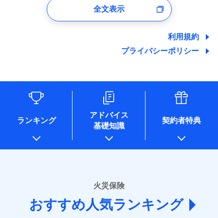
口座振替
バルコニー等専用使用部分修繕費
付時
募集文書番号
※4地震火災費用の取扱いはなし
ドコモスマート保険ナビサービス利用規約
全文表示
地震の被害にも最大100％で備えられます。
一括払
当社による個人情報の取扱いについて（プライバシー
用特約
※7
銀行振込
火災
風災・雹（ひょ
ユーザー登録受付および、管理のため
※5火災・風災等の事故により建物に
その他条件
住まいのアシスタンスサービス
※2
ポリシー）
当社による個人情報の取扱いについて（プライバシー
支払方法
年払い
落雷
う）災、雪災
郵便、電話、およびＥメール等により、当社と取引のあるも
損害が生じたとき、日新火災がご案内
破裂・爆発
ポリシー）
地震保険建築年割引
月払い
一括払
しくは委託を受けている保険会社・提携会社の保険その他に
する修理業者（指定工務店）が建物の
利用規約
適用される割引
WEB見積もり+メールアドレス登録後
家財セット割引
関する情報を提供し、金融商品等の契約を勧奨するため、ま
修理を行います。
支払方法
年払い
から4営業日+1日以降、お客さまが決
プライバシーポリシー
水災
盗難
備考
た維持管理等の委託業務遂行のため、またそれらに付帯、関
ネット申込
月払い
済した時点で保険のお申し込みと完了
水濡れ
連する当社および提携会社のサービスを案内、提供するため
その他条件
ソニー損害保険株式会社で
地震火災費用特約
※1
※8
申込方法
郵送
募集文書番号
騒擾（じょう）
となります。
（なお、当社は複数の保険会社と取引があり、取得した個人
ドコモスマート保険ナビ編集部の評価
お見積もり
外部からの落下・
破損・汚損
対面
ネット申込
情報を取引のある他の保険会社の商品・サービスをご提案す
飛来・衝突
クレジットカード
※9
クレジットカード
申込方法
郵送
※3
るために利用させていただくことがあります。）
コンビニ払い
補償を自由に選べて、もしものときは「新価（再調達
※9
始期日
2025/10/01
各種セミナーの開催のため
コンビニ払い
対面
見積もりや保険会社とのご契約に先立ち、当社が提供する
払込方法
払込方法
コンサルティングサービスの実施のため
口座振替
価額）」でお支払いします。
口座振替
ドコモスマート保険ナビの利用規約と個人情報の取扱いに
アドバイス
アンケートやキャンペーン等の実施のため
ランキング
契約者特典
※1水災料率は最低リスク区分を適用
銀行振込
万一ご自宅が被害にあわれた場合は、修繕業者のご紹
※9
始期日
2026/01/01
同意いただく必要があります。詳細について、以下をご確
銀行振込
基礎知識
上記に係る案内・手続き・管理等付帯業務を行うため
※2損害保険金として支払い
ドコモスマート保険ナビ編集部の評価
介などをご利用いただけます。
認ください。
説明事項
* 当社が委託を受けている保険会社の情報は、保険会社
※3損害保険金が支払われる場合に限
一括払
※1損害割合が30%未満の場合は定率
コンビニ払いの払込票をスマートフォンアプリでお支
一括払
ドコモスマート保険ナビサービス利用規約
り、費用保険金として支払い
のホームページに掲載しておりますので、ご確認くださ
払、水災料率は最も水災リスクが低い
支払方法
年払い
補償内容
払いが可能です。
支払方法
年払い
ドコモの火災保険は、基本補償となる火災、破裂・爆
い。
当社による個人情報の取扱いについて（プライバシー
水災等地を適用
月払い
説明事項
月払い
募集文書番号
ポリシー）
発に加え、風災、落雷や盗難・水ぬれなど住まいを取
※2水道管修理費用の取扱いはなし
■損害保険
※3一括払・年払のみ、コンビニ・ペ
り巻く多様なリスクに対応。3つの基本プランから選択
火災保険
免責金額（自己負
ネット申込
ネット申込
イジー（番号通知方式）
あいおいニッセイ同和損害保険株式会社
免責金額なし
でき、さらに補償内容を自由にカスタマイズ可能なた
担額）
申込方法
郵送
おすすめ人気ランキング
申込方法
(https://www.aioinissaydowa.co.jp/)
郵送
め、住居形態やライフスタイルに合わせて無駄のない
対面
ＳＯＭＰＯダイレクト損害保険株式会社で
募集文書番号
アクサ損害保険株式会社 (https://www.axa-
対面