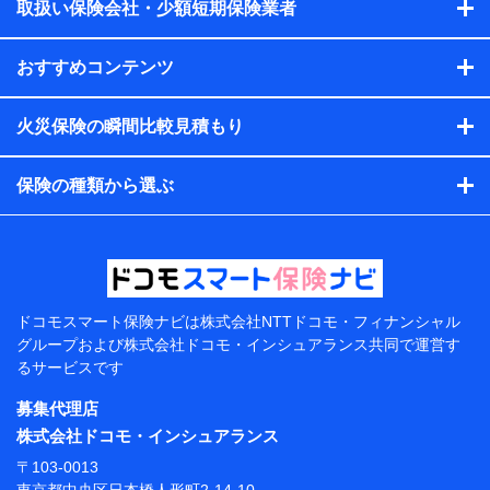
会社のサービスを案内、提供するため
取扱い保険会社・少額短期保険業者
（各サービスで取得したサービス利用履歴、ウェブサイトの
閲覧履歴、購買履歴、ご契約内容等のパーソナルデータを分
おすすめコンテンツ
析して、お客さまの趣味・嗜好・傾向に応じたサービス・商
品等に関するご提案や広告の配信等を行うことがありま
す。）
火災保険の瞬間比較見積もり
各種セミナーの開催のため
コンサルティングサービスの実施のため
アンケートやキャンペーン等の実施のため
保険の種類から選ぶ
上記に係る案内・手続き・管理等付帯業務を行うため
【当該個人データの管理について責任を有する者の名
称・住所・代表者名】
当該個人データを取り扱う各共同利用者（詳細は次のと
おり）
ドコモスマート保険ナビは
株式会社NTTドコモ・フィナンシャル
東京都千代田区永田町2丁目11番1号 山王パークタワー
グループおよび
株式会社ドコモ・インシュアランス共同で
運営す
株式会社NTTドコモ 代表取締役社長 前田 義晃
るサービスです
東京都中央区日本橋人形町2-14-10 アーバンネット日
募集代理店
本橋ビル 3F
株式会社ドコモ・インシュアランス
株式会社ドコモ・インシュアランス 代表取締役社
〒103-0013
長 吉村 忠義
東京都中央区日本橋人形町2-14-10