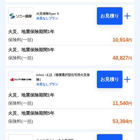
円
円
円
ドコモの火災保険
水災
盗難
修理費だけでなく、修理と密接に関わる費用も損害保
水濡れ
火災保険Type S
お見積り
補償の範囲
※1
？
0
03
3,870
990
POINT
家財
騒擾（じょう）
円
険金としてまとめてお支払いします！
円
円
水災なしプラン
※
ドコモの火災保険
のおすすめポイント
外部からの落下・
破損・汚損
全国の損害サービス拠点が一日でも早く保険金をお届
飛来・衝突
火災、地震保険期間
1年
保険料（一括）内訳
01
POINT
けできるよう万全の損害サービス体制で手厚く支援し
10,914
保険料(一括)
火災
風災・雹（ひょ
円
ランキングをもっと見る
ます！
落雷
う）災、雪災
「メディカルアシスト」「介護アシスト」など豊富な
火災 1年
地震 1年
火災、地震保険期間
破裂・爆発
5年
付帯サービスでお客様の日々の生活もしっかりサポー
48,827
保険料(一括)
円
イチオシ
02
POINT
水災
盗難
トします！
0
3,300
3,300
建物
円
円
円
水濡れ
ソニー損害保険株式会社
※1
騒擾（じょう）
すまいのリスクを6つに整理し、補償内容をシンプルに
上半期
新規契約数ランキング
iehoいえほ（補償選択型住宅用火災保
外部からの落下・
破損・汚損
お見積り
険）
わかりやすくしています！
飛来・衝突
0
5,160
990
ソニー損害保険株式会社のおすすめポイント
家財
補償の範囲
円
円
円
水災なしプラン
？
03
POINT
補償内容
※2
すまいやライフスタイルに応じた契約プランをご用意
当社火災保険新規契約者数より算出[
年
月]（ドコモスマート保険
火災、地震保険期間
1年
保険料（一括）内訳
01
POINT
しています。
ナビ調べ）
11,540
保険料(一括)
円
お客さまのニーズに合わせてオプションの特約のご選
免責金額（自己負
火災
風災・雹（ひょ
免責金額なし
※2
落雷
う）災、雪災
択が可能です。
担額）
火災 1年
地震 1年
火災、地震保険期間
5年
破裂・爆発
建物が全焼・全壊時（延床面積に対する損害の割合が
53,394
保険料(一括)
円
イチオシ
02
臨時費用
80％以上）には、建物保険金額を全額お支払いいたし
POINT
0
2,574
3,300
建物
円
円
円
水災
補償内容
盗難
ジェイアイ傷害火災保険株式会社
損害防止費用
ます！
水濡れ
※1
ランキングをもっと見る