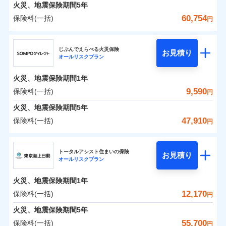
火災 1年
地震 1年
火災、地震保険期間
5年
60,754
保険料(一括)
円
0
3,410
3,300
建物
円
円
円
ジェイアイ傷害火災保険株式会社
じぶんでえらべる火災保険
お見積り
オールリスクプラン
0
4,941
990
ジェイアイ傷害火災保険株式会社のおすすめポイ
家財
円
円
円
ント
火災、地震保険期間
1年
保険料（一括）内訳
9,590
保険料(一括)
01
POINT
円
火災、地震保険期間
5年
火災 1年
地震 1年
47,910
保険料(一括)
円
イチオシ
02
POINT
ＳＯＭＰＯダイレクト損害保険株式会社
0
3,820
3,300
建物
円
円
円
ソニー損保の新ネット火災保険は、補償の組合せが自
トータルアシスト住まいの保険
お見積り
オールリスクプラン
ＳＯＭＰＯダイレクト損害保険株式会社のおすす
由だから、必要な補償に絞って選べます。
0
5,030
990
めポイント
家財
円
円
円
しかも「地震上乗せ特約（全半損時のみ）」で、地震
火災、地震保険期間
1年
の被害にも火災保険の保険金額に対して最大100％で備
保険料（一括）内訳
12,170
保険料(一括)
01
POINT
円
えられます（一部損は対象外）。
火災、地震保険期間
5年
火災 1年
地震 1年
55,700
保険料(一括)
円