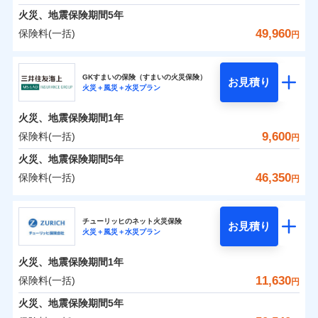
臨時費用
えられます（一部損は対象外）。
募集文書番号
建築年割引（地震保険）
火災、地震保険期間
5年
単位での補償設計のため、どの補償が必要か不安な
損害防止費用
適用される割引
建築年割引
ドコモスマート保険ナビ編集部の評価
見積もりや保険会社とのご契約に先立ち、当社が提供する
始期日
2024/10/01
火災 1年
地震 1年
人にも補償項目が選びやすいです。
49,960
保険料(一括)
補償内容
残存物取片づけ費用
付帯される費用保
円
ドコモスマート保険ナビの利用規約と個人情報の取扱いに
その他条件
指定工務店特約
※6
補償の範囲
？
付帯サービス
険金
03
住まいの緊急かけつけサービス
POINT
失火見舞費用
日新火災が提供する安心と信頼の事故対応で、万が
同意いただく必要があります。詳細について、以下をご確
修理費だけでなく、修理と密接に関わる費用も損害
東京海上日動火災保険株式会社
※1水災料率は最低リスク区分を適用
イチオシ
02
補償内容
POINT
0
2,000
3,300
建物
円
円
円
認ください。
水道管修理費用
一の場合も迅速に対応します。お客さまからの事故
※2
※2水ぬれ、破損、汚損等は自己負担
保険金としてまとめてお支払いしてくれます。
すまいのサポート24
GKすまいの保険（すまいの火災保険）
免責金額（自己負
クレジットカード
お見積り
地震火災費用
額5万円
免責金額なし
のご連絡の受付や事故相談などを、夜間・休日を問
※1
ドコモスマート保険ナビサービス利用規約
火災＋風災＋水災プラン
東京海上日動火災保険株式会社のおすすめポイン
担額）
お客様ご自身により、ウェブサイトでお手続きを完
リフォーム相談サービス
全国の損害サービス拠点が一日でも早く保険金をお
コンビニ払い
火災
風災・雹（ひょ
付帯サービス
※3事故時諸費用（火災・風水災等限
わず、24時間・365日対応しています。
ドコモスマート保険ナビ編集部の評価
払込方法
当社による個人情報の取扱いについて（プライバシー
0
免責金額（自己負
2,490
990
ト
家財
円
了された場合、10％のインターネット割引が適用！
落雷
長期優良住宅の維持保全サポートサー
円
う）災、雪災
円
届けできるよう万全の損害サービス体制で手厚く支
定）特約セットありも選択可能
免責金額なし
口座振替
※1
適用される割引
建築年割引
火災、地震保険期間
1年
担額）
ポリシー）
破裂・爆発
ビス
臨時費用
※4修理費として保険金をお支払いし
（地震保険を除きます。）
正式名称は、すまいの保険です。本保険は、日新火災を引受保険会社
援が受けられます。
銀行振込
説明事項
保険料（一括）内訳
9,600
保険料(一括)
01
POINT
円
ます。
損害防止費用
とし、取扱代理店であるドコモと共同募集代理店である株式会社ドコ
登記物件の火災保険をお申込みの方におすすめ！登記
減らしたコストをお客さまに還元
付帯サービス
水まわり・カギのトラブルサポート
「メディカルアシスト」「介護アシスト」など豊富
水災
盗難
臨時費用
※5セットありも選択可能
ベーシックプラン(水災あり)に該当す
モ・インシュアランス（以下、ドコモ・インシュアランス）が提供す
残存物取片づけ費用
火災、地震保険期間
5年
情報の自動照合によるリアルタイム契約を実現！書類
付帯される費用保
備考
一括払
水濡れ
な付帯サービスでお客様の日々の生活も充実したサ
自分に必要な補償を選べる、だから保険料にムダが
※6建物保険料に、バルコニー等専用
る補償内容です
るものです。
損害防止費用
※1
険金
火災 1年
騒擾（じょう）
地震 1年
失火見舞費用
の提出と保険会社審査にお時間をいただきません！
46,350
保険料(一括)
備考
諸費用特約セットなし
支払方法
年払い
円
使用部分修繕費用特約保険料を含む
ポートが受けられます。
ない！
外部からの落下・
破損・汚損
残存物取片づけ費用
付帯される費用保
※2
水道管修理費用
※7保険金額×5％、300万円限度
※2
月払い
飛来・衝突
クレジットカード
険金
三井住友海上火災保険株式会社
地震保険もセットOK！
失火見舞費用
イチオシ
02
POINT
※8一括払、長期一括払のみ
0
3,330
地震火災費用
3,300
クレジットカード
建物
円
円
円
補償の範囲
？
03
POINT
コンビニ払い
水道管修理費用
チューリッヒのネット火災保険
「iehoいえほ」（補償選択型住宅用火災保険）
お見積り
コンビニ払い
ネット申込
※3
払込方法
火災＋風災＋水災プラン
口座振替
払込方法
三井住友海上火災保険株式会社のおすすめポイン
お客さまのニーズ・ご予算に合わせて補償を自由に
地震火災費用
建築年割引
口座振替
申込方法
郵送
適用される割引
銀行振込
0
3,330
990
ト
家財
円
お選びいただけます。
円
円
募集文書番号
ジェイアイ傷害火災保険株式会社で
インターネット割引
銀行振込
火災、地震保険期間
1年
対面
東京海上日動火災保険株式会社で
火災
風災・雹（ひょ
d払い
修理付帯費用保険金
補償の範囲
※3
？
03
お見積もり
POINT
もしものとき、“時価”ではなく“新価”で保険金をお
落雷
う）災、雪災
お見積もり
その他付帯される
保険料（一括）内訳
11,630
保険料(一括)
01
POINT
円
請求権保全行使手続費用保険金
破裂・爆発
※3
水まわりサービス（24時間サポー
支払いします。
費用の補償
一括払
始期日
2025/10/01
一括払
ジェイアイ傷害火災保険株式会社の
ト）
火災、地震保険期間
5年
損害拡大防止費用保険金
上半期
新規契約数ランキング
※3
東京海上日動火災保険株式会社の
支払方法
年払い
家具や電化製品等の家財の保険金額も自由に選べま
支払方法
年払い
水災
盗難