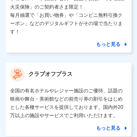
バンネット日本橋ビル 3F
火災保険」のご契約者さま限定！
株式会社ドコモ・インシュアランス
毎月抽選で「お買い物券」や「コンビニ無料引換ク
ーポン」などのデジタルギフトがその場で当たりま
個人情報の第三者提供について
す！
当社ではご本人の同意がある場合または法令に基づく場
合を除き、第三者に提供いたしません。
もっと見る
業務の委託
当社は利用目的の達成に必要な範囲内において個人情報
クラブオフプラス
の取り扱いの全部または一部を委託する場合がありま
す。
全国の有名ホテルやレジャー施設のご優待、話題の
個人データの共同利用
映画や舞台・美術館などの前売り券の割引をはじめ
とした各種サービスを提供しております。国内外20
当社は株式会社NTTドコモとの間で、以下のとおり個
人データを共同利用します。
万以上の施設やサービスでご利用いただけます。
【共同して利用される利用データの項目】
もっと見る
当社又は株式会社NTTドコモがサービス提供等を通じて