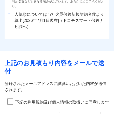
ドコモスマート保険ナビ編集部の評価
ソニー損害保険株式会社で
特約名称なども異なる場合がございます。あらかじめご了承くださ
三井住友海上火災保険株式会社で
臨時費用
対面
80％以上）には、建物保険金額を全額お支払いいたし
ネット申込
地震火災費用
0
1,460
※4
3,300
建物
円
円
円
水災
補償内容
盗難
火災、自然災害、盗難などトータルでカバーし、大
お見積もり
募集文書番号
い。
お見積もり
損害防止費用
ます！
申込方法
郵送
水濡れ
切な住まいをお守りします！
※1
ランキングをもっと見る
補償を自由に選べて、もしものときは「新価（再調達
騒擾（じょう）
始期日
2025/10/01
人気順については当社
新規契約者数より
その他付帯される
残存物取片づけ費用
「フルサポートプラン」、「セレクト（水災なし）プ
付帯される費用の
対面
修理付帯費用
外部からの落下・
破損・汚損
三井住友海上火災保険株式会社の
0
3,480
990
費用の補償
水まわりトラブル、カギ開け対応など「住まいのア
家財
円
価額）」でお支払いします。
円
円
補償
算出[
年
月
日現在]（ドコモスマート保険ナ
見積もりや保険会社とのご契約に先立ち、当社が提供する
※
失火見舞費用
ラン
」の場合は、暮らしのQQ隊サービスがご利用い
免責金額（自己負
飛来・衝突
詳細を見る
免責金額なし
※1盗難、水ぬれ等と破損等は5万円
シスタンスサービス」が無料付帯
万一ご自宅が被害にあわれた場合は、修繕業者のご紹
ドコモスマート保険ナビの利用規約と個人情報の取扱いに
始期日
ビ調べ）
2026/01/01
担額）
水道管修理費用
ただけます。
※2損害保険金として支払い
インターネット割引
同意いただく必要があります。詳細について、以下をご確
介などをご利用いただけます。
説明事項
補償の対象やお客さまの状況に応じたさまざまな割
地震火災費用
マンション等の共同住宅専用
※3損害保険金が支払われる場合に限
適用される割引
指定工務店割引
認ください。
※1破損・汚損、物体の落下・飛来等/
臨時費用
コンビニ払いの払込票をスマートフォンアプリでお支
見積もりや保険会社とのご契約に先立ち、当社が提供する
引をご用意！
り、費用保険金として支払い
ドコモスマート保険ナビ編集部の評価
騒擾、水濡れのみ自己負担額5万円
建築年割引（地震保険）
ドコモスマート保険ナビの利用規約と個人情報の取扱いに
損害防止費用
払いが可能です。
適用される割引
ドコモスマート保険ナビサービス利用規約
建築年割引
（物体の落下・飛来等/騒擾、水濡れ
同意いただく必要があります。詳細について、以下をご確
補償の範囲
補償内容
残存物取片づけ費用
？
付帯される費用保
当社による個人情報の取扱いについて（プライバシー
03
募集文書番号
POINT
説明事項
は建物のみ自己負担あり）
イチオシ
その他条件
指定工務店特約
02
※5
認ください。
POINT
ドコモの火災保険は、基本補償となる火災、破裂・爆
補償の範囲
付帯サービス
険金
住まいの緊急かけつけサービス
？
ポリシー）
03
失火見舞費用
POINT
※2水道管修理費用の取扱いはなし
補償内容
発に加え、風災、落雷や盗難・水ぬれなど住まいを取
上記のお見積もり内容をメールで送
※3一括払・年払のみ、コンビニ・ペ
ドコモスマート保険ナビサービス利用規約
水道管修理費用
※2
すまいのサポート24
ドコモの火災保険はインターネット完結型の保険の
免責金額（自己負
イジー（番号通知方式）
クレジットカード
り巻く多様なリスクに対応。3つの基本プランから選択
当社による個人情報の取扱いについて（プライバシー
火災
地震火災費用
風災・雹（ひょ
免責金額なし
付
担額）
リフォーム相談サービス
ため、保険料がリーズナブルで、各種割引も充実し
落雷
う）災、雪災
コンビニ払い
ＳＯＭＰＯダイレクト損害保険株式会社で
でき、さらに補償内容を自由にカスタマイズ可能なた
付帯サービス
ポリシー）
火災
風災・雹（ひょ
払込方法
免責金額（自己負
破裂・爆発
長期優良住宅の維持保全サポートサー
ています。
落雷
う）災、雪災
募集文書番号
お見積もり
免責金額なし
口座振替
め、住居形態やライフスタイルに合わせて無駄のない
適用される割引
建築年割引
担額）
破裂・爆発
ビス
臨時費用
登録されたメールアドレスに試算いただいた内容が送信
保険料のお支払いでdポイントがたまります！保険
銀行振込
最適設計が実現できます。スマホ・PCで手続きが完結
ドコモスマート保険ナビ編集部の評価
水災
盗難
損害防止費用
されます。
付帯サービス
料に対して、通常のdポイントとは別に1%相当のd
水まわり・カギのトラブルサポート
水濡れ
し、24時間365日の事故受付で万一の際も安心。保険
臨時費用
水災
盗難
見積もりや保険会社とのご契約に先立ち、当社が提供する
ベーシックプラン(水災なし)に該当す
※1
残存物取片づけ費用
※2
付帯される費用保
備考
騒擾（じょう）
一括払
ポイントが上乗せして進呈されるため、「d払い」
水濡れ
料に応じてdポイントもたまる、利便性とおトクさを兼
る補償内容です
ドコモスマート保険ナビの利用規約と個人情報の取扱いに
損害防止費用
修理費だけでなく、修理と密接に関わる費用も損害
外部からの落下・
険金
破損・汚損
※1
失火見舞費用
騒擾（じょう）
下記の利用規約及び個人情報の取扱いに同意します
備考
諸費用特約セットなし
支払方法
年払い
や「dカード」でお支払いの場合は最大2%のdポイ
同意いただく必要があります。詳細について、以下をご確
飛来・衝突
ね備えた火災保険です。
残存物取片づけ費用
外部からの落下・
付帯される費用保
保険金としてまとめてお支払いしてくれます。
破損・汚損
※2
水道管修理費用
※2
月払い
認ください。
ントがたまります。また「d払い」であれば、ポイ
飛来・衝突
クレジットカード
険金
失火見舞費用
全国の損害サービス拠点が一日でも早く保険金をお
ドコモスマート保険ナビ編集部の評価
地震火災費用
クレジットカード