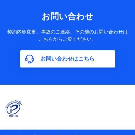
果情報、メールマガジンを提供した際のメール内容や送信履
歴の情報及び保険の更改案内等を提供した際のメール内容や
送信履歴などの情報）が含まれます。
お問い合わせ
保険契約情報
当社又は株式会社NTTドコモが取得し、又は保有する保険契
約に関する情報。例として、保険契約者及び被保険者の氏
契約内容変更、事故のご連絡、その他のお問い合わせは
名、住所、生年月日、性別、保険契約者と被保険者の関係、
こちらからご覧ください。
保険加入の目的、保険商品の内容、保険料、保険料のお支払
方法、車のメーカーや走行距離などの情報、建物の構造や築
年数などの情報、ペットの種類や年齢などの情報などが含ま
お問い合わせはこちら
れます。
【共同して利用する者の範囲】
当社
株式会社NTTドコモ
【利用する者の利用目的】
当社又は株式会社NTTドコモが提供する保険関連サービスに
おけるユーザ登録受付および管理のため
当社又は株式会社NTTドコモと取引のあるもしくは委託を受
けている保険会社・提携会社の保険その他に関する情報を提
供するため、また維持管理等の委託業務遂行のため、またそ
れらに付帯、関連する当社、株式会社NTTドコモおよび提携