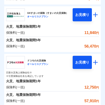
補償の範囲
？
03
POINT
東京海上日動火災保険株式会社
イチオシ
02
POINT
0
2,600
3,300
建物
円
円
円
GKすまいの保険（すまいの火災保険）
お見積り
オールリスクプラン
東京海上日動火災保険株式会社のおすすめポイン
お客様ご自身により、ウェブサイトでお手続きを完
火災
風災・雹（ひょ
0
2,700
990
ト
家財
円
了された場合、10％のインターネット割引が適用！
落雷
円
う）災、雪災
円
火災、地震保険期間
1年
破裂・爆発
（地震保険を除きます。）
保険料（一括）内訳
11,840
保険料(一括)
01
POINT
円
減らしたコストをお客さまに還元
水災
盗難
火災、地震保険期間
5年
水濡れ
自分に必要な補償を選べる、だから保険料にムダが
※1
火災 1年
騒擾（じょう）
地震 1年
56,470
保険料(一括)
円
ない！
外部からの落下・
破損・汚損
飛来・衝突
三井住友海上火災保険株式会社
地震保険もセットOK！
イチオシ
02
POINT
0
4,260
3,300
建物
円
円
円
ドコモの火災保険
「iehoいえほ」（補償選択型住宅用火災保険）
お見積り
オールリスクプラン
三井住友海上火災保険株式会社のおすすめポイン
お客さまのニーズ・ご予算に合わせて補償を自由に
0
3,620
990
ト
家財
円
お選びいただけます。
円
円
日新火災海上保険会社※
※引受保険会社名を表記しています
補償の範囲
？
03
POINT
もしものとき、“時価”ではなく“新価”で保険金をお
保険料（一括）内訳
01
POINT
火災、地震保険期間
1年
支払いします。
12,750
保険料(一括)
上半期
新規契約数ランキング
円
家具や電化製品等の家財の保険金額も自由に選べま
火災 1年
地震 1年
火災
風災・雹（ひょ
火災、地震保険期間
5年
す。
落雷
う）災、雪災
当社火災保険新規契約者数より算出[
年
月]（ドコモスマート保険
57,910
保険料(一括)
破裂・爆発
円
ネットに加え、お電話でもお申込み可能です！
イチオシ
02
POINT
0
3,680
3,300
ナビ調べ）
建物