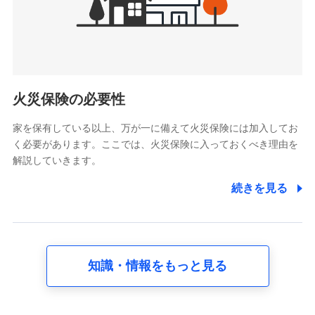
けている保険会社・提携会社の保険その他に関する情報を提
供し、金融商品等の契約を勧奨するため
アンケートやキャンペーン等の実施のため
上記に係る連絡・手続き・管理等付帯業務を行うため
5.通話録音にて取得する情報
電話対応の品質向上およびお問合せ内容の正確な把握のため
火災保険の必要性
家を保有している以上、万が一に備えて火災保険には加入してお
6.採用応募者の個人情報
く必要があります。ここでは、火災保険に入っておくべき理由を
採用選考および入社手続を実施するため
解説していきます。
7.社員（従業者）の個人情報
続きを見る
人事･勤怠･健康・労務等の管理、給与支給、福利厚生・採用
退職関連処理等の各種手続きのため、当社と従業員または従
業員同士の連絡のため
知識・情報をもっと見る
8.取引先個人情報
取引先としての選定業務、営業情報の提供業務、契約締結手
続き業務、取引管理業務、およびこれらに準ずる業務の遂行
のため