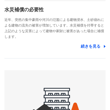
リトルファミリー少額短期保険株式会社
ポリシー）
(https://www.littlefamily-ssi.com/)
水災補償の必要性
2.共同募集を行う代理店から受領する個人情報
近年、突然の集中豪雨や河川の氾濫による建物浸水、土砂崩れに
よる建物の流失の被害が増加しています。水災補償を付帯すると
郵便、電話、およびＥメール等により、当社と取引のあるも
しくは委託を受けている保険会社・提携会社の保険その他に
上記のような災害によって建物や家財に被害があった場合に補償
関する情報を提供し、金融商品等の契約を勧奨するため、ま
します。
た維持管理等の委託業務遂行のため、またそれらに付帯、関
連する当社および提携会社のサービスを案内、提供するため
続きを見る
（なお、当社は複数の保険会社と取引があり、取得した個人
情報を取引のある他の保険会社の商品・サービスをご提案す
るために利用させていただくことがあります。）
上記に係る連絡・手続き・管理等付帯業務を行うため
3.セミナー募集サイトから取得した個人情報
各種セミナーの案内、開催のため
上記に係る連絡・手続き・管理等付帯業務を行うため
4.家族・友達紹介にて取得した個人情報
被紹介者への連絡、及び当社と取引のあるもしくは委託を受