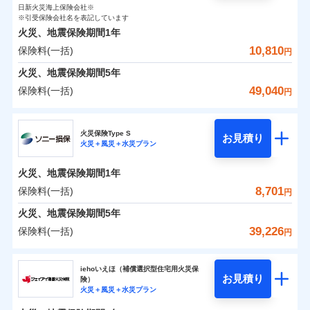
0
1,680
990
ト
家財
円
了された場合、10％のインターネット割引が適用！
落雷
円
う）災、雪災
円
インターネット割引
日新火災海上保険会社※
銀行振込
対面
破裂・爆発
修理付帯費用保険金
※引受保険会社名を表記しています
※4
（地震保険を除きます。）
正式名称は、すまいの保険です。本保険は、日新火災を引受保険会社
その他付帯される
保険料（一括）内訳
01
POINT
火災、地震保険期間
1年
とし、取扱代理店であるドコモと共同募集代理店である株式会社ドコ
請求権保全行使手続費用保険金
※4
水まわりサービス（24時間サポー
減らしたコストをお客さまに還元
補償内容
費用の補償
一括払
始期日
2025/10/01
水災
盗難
モ・インシュアランス（以下、ドコモ・インシュアランス）が提供す
10,810
保険料(一括)
ト）
損害拡大防止費用保険金
円
※4
水濡れ
支払方法
年払い
自分に必要な補償を選べる、だから保険料にムダが
るものです。
火災 1年
騒擾（じょう）
地震 1年
カギあけサービス（24時間サポー
火災、地震保険期間
5年
※1水災料率は最低リスク区分を適用
月払い
付帯サービス
ない！
外部からの落下・
破損・汚損
ト）
適用される割引
建築年割引
免責金額（自己負
説明事項
※2雑危険（盗難を除く）および破汚
飛来・衝突
49,040
保険料(一括)
免責金額なし
※2
円
地震保険もセットOK！
イチオシ
担額）
02
キャッシュレス・リペアサービス
POINT
損において、自己負担額5万円
0
2,780
3,300
建物
円
円
円
補償の範囲
ネット申込
？
03
POINT
家財破損支払限度額50万円
気象災害アラート
「iehoいえほ」（補償選択型住宅用火災保険）
ドコモの火災保険
申込方法
郵送
※5
お客さまのニーズ・ご予算に合わせて補償を自由に
臨時費用
その他条件
水災初期費用補償特約
※3
募集文書番号
火災保険Type S
お見積り
対面
0
1,880
990
家財
円
お選びいただけます。
※保険料は下の場合の築年月で計算し
損害防止費用
円
円
火災＋風災＋水災プラン
建物の復旧に関する特約
※
ドコモの火災保険
のおすすめポイント
火災
風災・雹（ひょ
ています。
補償の範囲
残存物取片づけ費用
？
03
付帯される費用保
※4
POINT
もしものとき、“時価”ではなく“新価”で保険金をお
落雷
う）災、雪災
始期日
2024/10/01
新築：2026年1月
火災、地震保険期間
1年
保険料（一括）内訳
険金
01
破裂・爆発
メディカルアシスト
備考
POINT
失火見舞費用
※5
支払いします。
築5年：2021年1月
付帯サービス
8,701
保険料(一括)
上半期
新規契約数ランキング
介護アシスト
円
水道管修理費用
築10年：2016年1月
※1水災料率は最低リスク区分を適用
家具や電化製品等の家財の保険金額も自由に選べま
水災
盗難
火災
築15年：2011年1月
風災・雹（ひょ
地震火災費用
火災 1年
※2破損・汚損の取扱いはなし
地震 1年
火災、地震保険期間
5年
す。
水濡れ
落雷
う）災、雪災
クレジットカード
ドコモスマート保険ナビ編集部の評価
※1
※3水道管修理費用の取扱いはなし
騒擾（じょう）
当社火災保険新規契約者数より算出[
年
月]（ドコモスマート保険
39,226
保険料(一括)
説明事項
破裂・爆発
円
ネットに加え、お電話でもお申込み可能です！
イチオシ
02
※4コンビニ払の払込票をスマートフ
POINT
外部からの落下・
破損・汚損
コンビニ払い
クレジットカード
防犯対策費用特約
ナビ調べ）
0
2,620
3,300
建物
円
払込方法
円
円
飛来・衝突
ォンアプリで支払うことができます。
ソニー損害保険株式会社
口座振替
コンビニ払い
その他付帯される
特別費用保険金特約
※4
ソニー損保の新ネット火災保険は、補償の組合せが
水災
盗難
※5一部契約のみ
払込方法
修理費だけでなく、修理と密接に関わる費用も損害保
iehoいえほ（補償選択型住宅用火災保
費用の補償
銀行振込
水濡れ
口座振替
バルコニー等専用使用部分修繕費
自由だから、必要な補償に絞って選べます。
お見積り
険）
補償の範囲
？
03
POINT
騒擾（じょう）
険金としてまとめてお支払いします！
0
3,900
用特約
990
ソニー損害保険株式会社のおすすめポイント
家財
※6
円
円
円
銀行振込
火災＋風災＋水災プラン
外部からの落下・
募集文書番号
破損・汚損
しかも、「地震上乗せ特約（全半損時のみ）」で、
全国の損害サービス拠点が一日でも早く保険金をお届
一括払
飛来・衝突