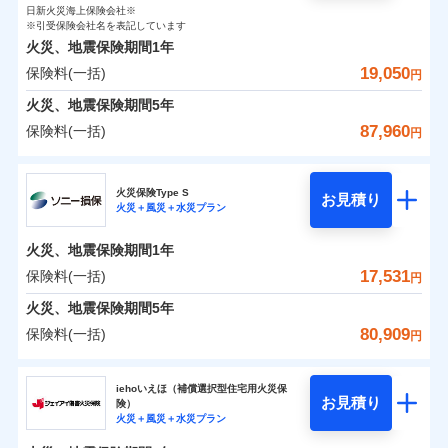
0
810
3,110
ト
家財
円
了された場合、10％のインターネット割引が適用！
落雷
円
う）災、雪災
円
インターネット割引
日新火災海上保険会社※
銀行振込
対面
破裂・爆発
修理付帯費用保険金
※引受保険会社名を表記しています
※4
（地震保険を除きます。）
正式名称は、すまいの保険です。本保険は、日新火災を引受保険会社
その他付帯される
保険料（一括）内訳
01
POINT
火災、地震保険期間
1年
とし、取扱代理店であるドコモと共同募集代理店である株式会社ドコ
請求権保全行使手続費用保険金
※4
水まわりサービス（24時間サポー
減らしたコストをお客さまに還元
補償内容
費用の補償
一括払
始期日
2025/10/01
水災
盗難
モ・インシュアランス（以下、ドコモ・インシュアランス）が提供す
19,050
保険料(一括)
ト）
損害拡大防止費用保険金
円
※4
水濡れ
支払方法
年払い
自分に必要な補償を選べる、だから保険料にムダが
るものです。
火災 1年
騒擾（じょう）
地震 1年
カギあけサービス（24時間サポー
火災、地震保険期間
5年
※1水災料率は最低リスク区分を適用
月払い
付帯サービス
ない！
外部からの落下・
破損・汚損
ト）
適用される割引
建築年割引
免責金額（自己負
説明事項
※2雑危険（盗難を除く）および破汚
飛来・衝突
87,960
保険料(一括)
免責金額なし
※2
円
地震保険もセットOK！
イチオシ
担額）
02
キャッシュレス・リペアサービス
POINT
損において、自己負担額5万円
0
2,640
10,350
建物
円
円
円
補償の範囲
ネット申込
？
03
POINT
家財破損支払限度額50万円
気象災害アラート
「iehoいえほ」（補償選択型住宅用火災保険）
ドコモの火災保険
申込方法
郵送
※5
お客さまのニーズ・ご予算に合わせて補償を自由に
臨時費用
その他条件
水災初期費用補償特約
※3
募集文書番号
火災保険Type S
お見積り
対面
0
1,880
3,110
家財
円
お選びいただけます。
※保険料は下の場合の築年月で計算し
損害防止費用
円
円
火災＋風災＋水災プラン
建物の復旧に関する特約
※
ドコモの火災保険
のおすすめポイント
火災
風災・雹（ひょ
ています。
補償の範囲
残存物取片づけ費用
？
03
付帯される費用保
※4
POINT
もしものとき、“時価”ではなく“新価”で保険金をお
落雷
う）災、雪災
始期日
2024/10/01
新築：2026年1月
火災、地震保険期間
1年
保険料（一括）内訳
険金
01
破裂・爆発
メディカルアシスト
備考
POINT
失火見舞費用
※5
支払いします。
築5年：2021年1月
付帯サービス
17,531
保険料(一括)
上半期
新規契約数ランキング
介護アシスト
円
水道管修理費用
築10年：2016年1月
※1水災料率は最低リスク区分を適用
家具や電化製品等の家財の保険金額も自由に選べま
水災
盗難
火災
築15年：2011年1月
風災・雹（ひょ
地震火災費用
火災 1年
※2破損・汚損の取扱いはなし
地震 1年
火災、地震保険期間
5年
す。
水濡れ
落雷
う）災、雪災
クレジットカード
ドコモスマート保険ナビ編集部の評価
※1
※3水道管修理費用の取扱いはなし
騒擾（じょう）
当社火災保険新規契約者数より算出[
年
月]（ドコモスマート保険
80,909
保険料(一括)
説明事項
破裂・爆発
円
ネットに加え、お電話でもお申込み可能です！
イチオシ
02
※4コンビニ払の払込票をスマートフ
POINT
外部からの落下・
破損・汚損
コンビニ払い
クレジットカード
防犯対策費用特約
ナビ調べ）
0
2,620
10,350
建物
円
払込方法
円
円
飛来・衝突
ォンアプリで支払うことができます。
ソニー損害保険株式会社
口座振替
コンビニ払い
その他付帯される
特別費用保険金特約
※4
ソニー損保の新ネット火災保険は、補償の組合せが
水災
盗難
※5一部契約のみ
払込方法
修理費だけでなく、修理と密接に関わる費用も損害保
iehoいえほ（補償選択型住宅用火災保
費用の補償
銀行振込
水濡れ
口座振替
バルコニー等専用使用部分修繕費
自由だから、必要な補償に絞って選べます。
お見積り
険）
補償の範囲
？
03
POINT
騒擾（じょう）
険金としてまとめてお支払いします！
0
2,970
用特約
3,110
ソニー損害保険株式会社のおすすめポイント
家財
※6
円
円
円
銀行振込
火災＋風災＋水災プラン
外部からの落下・
募集文書番号
破損・汚損
しかも、「地震上乗せ特約（全半損時のみ）」で、
全国の損害サービス拠点が一日でも早く保険金をお届
一括払
飛来・衝突