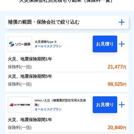
火災保険会社別見積もり結果（保険料一覧）
補償の範囲・保険会社で絞り込む
火災保険Type S
お見積り
オールリスクプラン
火災、地震保険期間
1年
21,477
保険料(一括)
円
火災、地震保険期間
5年
98,025
保険料(一括)
円
ソニー損害保険株式会社
iehoいえほ（補償選択型住宅用火災保
お見積り
険）
ソニー損害保険株式会社のおすすめポイント
オールリスクプラン
火災、地震保険期間
1年
保険料（一括）内訳
01
POINT
20,840
保険料(一括)
円