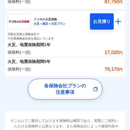
詳細を見る
火災 1年
地震 1年
カギあけサービス（24時間サポー
87,750
保険料(一括)
火災
風災・雹（ひょ
詳細を見る
円
※1雑危険（盗難を除く）および破汚
月払い
付帯サービス
す。
水濡れ
説明事項
落雷
ト）
月払い
う）災、雪災
適用される割引
建築年割引
損において、自己負担額5万円
騒擾（じょう）
当社火災保険新規契約者数より算出[
年
月]（ドコモスマート保険
破裂・爆発
チューリッヒ保険会社
ネットに加え、お電話でもお申込み可能です！
イチオシ
02
キャッシュレス・リペアサービス
POINT
外部からの落下・
破損・汚損
0
2,840
10,350
ナビ調べ）
建物
円
円
円
ネット申込
見積もりや保険会社とのご契約に先立ち、当社が提供する
飛来・衝突
見積もりや保険会社とのご契約に先立ち、当社が提供する
ネット申込
家財破損支払限度額50万円
ドコモスマート保険ナビ編集部の評価
ドコモの火災保険
気象災害アラート
募集文書番号
お見積り
ドコモスマート保険ナビの利用規約と個人情報の取扱いに
その他条件
申込方法
水災
郵送
盗難
※4
火災＋風災＋水災プラン
ドコモスマート保険ナビの利用規約と個人情報の取扱いに
チューリッヒ保険会社のおすすめポイント
修理費だけでなく、修理と密接に関わる費用も損害保
申込方法
郵送
建物の復旧に関する特約
水濡れ
同意いただく必要があります。詳細について、以下をご確
対面
同意いただく必要があります。詳細について、以下をご確
補償の範囲
※1
？
0
03
3,160
3,110
POINT
家財
騒擾（じょう）
円
険金としてまとめてお支払いします！
※保険料は下の場合の築年月で計算し
対面
円
円
日新火災海上保険会社※
認ください。
すまいのリスクを６つに整理し、補償内容をシンプ
保険料（一括）内訳
認ください。
01
外部からの落下・
破損・汚損
POINT
ています。
※引受保険会社名を表記しています
メディカルアシスト
全国の損害サービス拠点が一日でも早く保険金をお届
飛来・衝突
ルにして、わかりやすいのが特徴です。
付帯サービス
始期日
2024/10/01
ドコモスマート保険ナビサービス利用規約
新築：2026年1月
火災、地震保険期間
1年
始期日
ドコモスマート保険ナビサービス利用規約
2026/04/01
介護アシスト
備考
けできるよう万全の損害サービス体制で手厚く支援し
築5年：2021年1月
すまいやライフスタイルに応じた契約プランを選べ
当社による個人情報の取扱いについて（プライバシー
17,020
保険料(一括)
火災
風災・雹（ひょ
火災 1年
地震 1年
当社による個人情報の取扱いについて（プライバシー
円
ランキングをもっと見る
ます！
築10年：2016年1月
※1破損・汚損の取扱いはなし
ポリシー）
落雷
う）災、雪災
ます。
※1損害割合が30%未満の場合は定率
ポリシー）
クレジットカード
築15年：2011年1月
「メディカルアシスト」「介護アシスト」など豊富な
ドコモスマート保険ナビ編集部の評価
※2水道管修理費用の取扱いはなし
火災、地震保険期間
破裂・爆発
5年
補償内容
払、水災料率は最低リスク区分を適用
建物が全焼・全壊時（延床面積に対する損害の割合
コンビニ払い
0
説明事項
※3コンビニ払の払込票をスマートフ
3,900
10,350
建物
円
付帯サービスでお客様の日々の生活もしっかりサポー
円
円
79,170
保険料(一括)
払込方法
※2破損・汚損、水ぬれは自己負担額
円
イチオシ
02
ォンアプリで支払うことができます。
POINT
が80％以上）には、建物保険金額を全額お支払いし
口座振替
クレジットカード
水災
盗難
トします！
5万円
ソニー損保の新ネット火災保険は、補償の組合せが
※4一部契約のみ
水濡れ
ドコモの火災保険
てくれます。
銀行振込
コンビニ払い
※3失火見舞費用の取扱いはなし
免責金額（自己負
※3
※1
自由だから、必要な補償に絞って選べます。
免責金額なし
騒擾（じょう）
払込方法
※1
0
2,130
3,110
すまいのリスクを6つに整理し、補償内容をシンプルに
家財
円
円
円
上半期
新規契約数ランキング
各保険会社プランの
※4水道管修理費用の取扱いはなし
担額）
口座振替
※
家族Eye（親族連絡先制度）
がご利用できます。
外部からの落下・
破損・汚損
募集文書番号
しかも、「地震上乗せ特約（全半損時のみ）」で、
説明事項
（破損・汚損等危険補償特約で補償対
わかりやすくしています！
注意事項
一括払
飛来・衝突
※
ドコモの火災保険
のおすすめポイント
補償の範囲
銀行振込
？
03
POINT
※「ご契約者（保険にご加入されたお客さま）」が、その保険
補償内容
象となる場合があります）
地震の被害にも最大100％で備えられます。
すまいやライフスタイルに応じた契約プランをご用意
臨時費用
支払方法
年払い
当社火災保険新規契約者数より算出[
年
月]（ドコモスマート保険
契約に関する緊急連絡先としてご親族を登録する制度。
※5地震火災費用の取扱いはなし
保険料（一括）内訳
01
POINT
しています。
損害防止費用
ナビ調べ）
月払い
一括払
※6火災・風災等の事故により建物に
お客さまのニーズに合わせてオプションの特約のご選
残存物取片づけ費用
付帯される費用保
損害が生じたとき、日新火災がご案内
支払方法
年払い
免責金額（自己負
火災
風災・雹（ひょ
免責金額なし
険金
する修理業者（指定工務店）が建物の
落雷
ネット申込
う）災、雪災
択が可能です。
失火見舞費用
担額）
火災 1年
地震 1年
※2
月払い
こちらでご案内しております保険料は概算であり、実際にご契約い
イチオシ
破裂・爆発
02
修理を行います。
POINT
申込方法
郵送
建物が全焼・全壊時（延床面積に対する損害の割合が
ただける保険料とは異なります。また保険会社によって補償内容や
水道管修理費用
※3