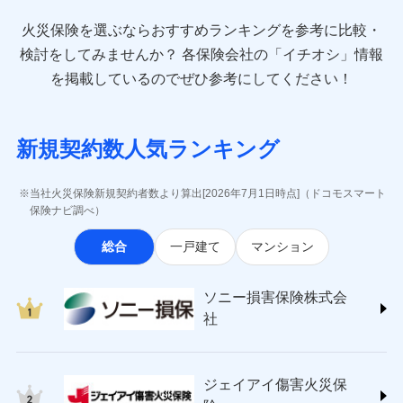
最適設計が実現できます。スマホ・PCで手続きが完結
臨時費用
お見積もり
direct.co.jp/)
し、24時間365日の事故受付で万一の際も安心。保険
損害防止費用
始期日
2024/10/01
火災保険を選ぶならおすすめランキングを参考に比較・
アニコム損害保険株式会社 (https://www.anicom-
始期日
2026/08/01
ドコモスマート保険ナビ編集部の評価
料に応じてdポイントもたまる、利便性とおトクさを兼
残存物取片づけ費用
付帯される費用保
sompo.co.jp/)
検討をしてみませんか？
各保険会社の「イチオシ」情報
見積もりや保険会社とのご契約に先立ち、当社が提供する
険金
ね備えた火災保険です。
失火見舞費用
※1水災料率は最低リスク区分を適用
※2
東京海上ダイレクト損害保険株式会社
※1盗難、水濡れ、騒擾（じょう）、
を掲載しているのでぜひ参考にしてください！
ドコモスマート保険ナビの利用規約と個人情報の取扱いに
修理費だけでなく、修理と密接に関わる費用も損害
※2盗難および水ぬれについては対象
水道管修理費用
外部からの落下・飛来・衝突は自動付
※3
(https://www.e-design.net/)
同意いただく必要があります。詳細について、以下をご確
です。
保険金としてまとめてお支払いしてくれます。
帯です。
地震火災費用
AIG損害保険株式会社
※4
ドコモスマート保険ナビ編集部の評価
認ください。
※3水ぬれは自己負担額5万円
※2水まわりトラブル、カギ開け対
(https://www.aig.co.jp/sonpo)
全国の損害サービス拠点が一日でも早く保険金をお
※4事故時諸費用（火災・風水災等限
応、ガラス破損の場合に60分までの
ドコモスマート保険ナビサービス利用規約
新規契約数人気ランキング
その他付帯される
ＳＢＩ損害保険株式会社
届けできるよう万全の損害サービス体制で手厚く支
定）特約セットありも選択可能
修理付帯費用
簡易作業無料でご提供いたします。弊
登記物件の火災保険をお申込みの方におすすめ！登記
費用の補償
当社による個人情報の取扱いについて（プライバシー
ドコモの火災保険で
説明事項
(https://www.sbisonpo.co.jp/)
※5修理費として保険金をお支払いし
援が受けられます。
社提携業者にて24時間365日受付。受
情報の自動照合によるリアルタイム契約を実現！書類
説明事項
ポリシー）
ます。
お見積もり
ジェイアイ傷害火災保険株式会社
付後、専門業者が対応に向かいます。
当社火災保険新規契約者数より算出[2026年7月1日時点]（ドコモスマート
「メディカルアシスト」「介護アシスト」など豊富
※6セットありも選択可能
の提出と保険会社審査にお時間をいただきません！
インターネット割引
(https://www.jihoken.co.jp/)
ガラス破損の対応時間は9時～20時と
保険ナビ調べ）
な付帯サービスでお客様の日々の生活も充実したサ
※7建物保険料に、バルコニー等専用
なります。
適用される割引
指定工務店割引
ソニー損害保険株式会社
使用部分修繕費用特約保険料を含む
見積もりや保険会社とのご契約に先立ち、当社が提供する
ポートが受けられます。
※3クレジットカード会社の分割払い
総合
一戸建て
マンション
(https://www.sonysonpo.co.jp/)
建築年割引（地震保険）
※8保険金額×5％、300万円限度
ドコモスマート保険ナビの利用規約と個人情報の取扱いに
が可能なことがあります。詳しくは各
損害保険ジャパン株式会社 (https://www.sompo-
※9一括払、長期一括払のみ
同意いただく必要があります。詳細について、以下をご確
クレジットカード会社にご確認くださ
その他条件
japan.co.jp/)
指定工務店特約
※5
い。
認ください。
ソニー損害保険株式会
ジェイアイ傷害火災保険株式会社で
ＳＯＭＰＯダイレクト損害保険株式会社
社
ドコモスマート保険ナビサービス利用規約
お見積もり
(https://www.sompo-direct.co.jp/)
すまいのサポート24
募集文書番号
募集文書番号
東京海上日動火災保険株式会社で
当社による個人情報の取扱いについて（プライバシー
チューリッヒ保険会社 (https://www.zurich.co.jp/)
リフォーム相談サービス
付帯サービス
お見積もり
ポリシー）
ジェイアイ傷害火災保険株式会社の
東京海上日動火災保険株式会社
長期優良住宅の維持保全サポートサー
詳細を見る
ジェイアイ傷害火災保
(https://www.tokiomarine-nichido.co.jp/)
ビス
東京海上日動火災保険株式会社の