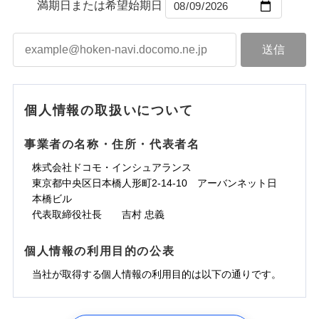
ントで保険料を支払うこともできます。
コンビニ払い
満期日または希望始期日
ドコモスマート保険ナビサービス利用規約
水道管修理費用
届けできるよう万全の損害サービス体制で手厚く支
コンビニ払い
ネット申込
※3
払込方法
口座振替
払込方法
3つの基本プランからご自身にぴったりの補償をお
当社による個人情報の取扱いについて（プライバシー
地震火災費用
建築年割引
援が受けられます。
口座振替
申込方法
郵送
登記物件の火災保険をお申込みの方におすすめ！登記
適用される割引
銀行振込
ポリシー）
選びいただけます。さらに、自分好みにオプション
インターネット割引
銀行振込
「メディカルアシスト」「介護アシスト」など豊富
対面
情報の自動照合によるリアルタイム契約を実現！書類
ドコモの火災保険で
d払い
修理付帯費用保険金
を追加・削除することで、補償内容を自由にカスタ
※3
その他付帯される
な付帯サービスでお客様の日々の生活も充実したサ
お見積もり
の提出と保険会社審査にお時間をいただきません！
請求権保全行使手続費用保険金
マイズしていただけます。ニーズに合わせたパック
※3
水まわりサービス（24時間サポー
補償内容
費用の補償
一括払
始期日
2025/10/01
ポートが受けられます。
一括払
ト）
損害拡大防止費用保険金
単位での補償設計のため、どの補償が必要か不安な
※3
補償内容
支払方法
年払い
支払方法
年払い
カギあけサービス（24時間サポー
個人情報の取扱いについて
見積もりや保険会社とのご契約に先立ち、当社が提供する
人にも補償項目が選びやすいです。
説明事項
※1水災料率は最低リスク区分を適用
月払い
付帯サービス
ト）
月払い
適用される割引
建築年割引
ドコモスマート保険ナビの利用規約と個人情報の取扱いに
免責金額（自己負
日新火災が提供する安心と信頼の事故対応で、万が
免責金額なし
※3
担額）
キャッシュレス・リペアサービス
同意いただく必要があります。詳細について、以下をご確
免責金額（自己負
事業者の名称・住所・代表者名
募集文書番号
一の場合も迅速に対応します。お客さまからの事故
免責金額なし
ネット申込
ジェイアイ傷害火災保険株式会社で
ネット申込
担額）
認ください。
水災初期費用補償特約
気象災害アラート
その他条件
申込方法
のご連絡の受付や事故相談などを、夜間・休日を問
郵送
お見積もり
東京海上日動火災保険株式会社で
※4
株式会社ドコモ・インシュアランス
申込方法
郵送
臨時費用
建物の復旧に関する特約
※4
ドコモスマート保険ナビサービス利用規約
お見積もり
わず、24時間・365日対応しています。
対面
東京都中央区日本橋人形町2-14-10 アーバンネット日
臨時費用
※保険料は下の場合の築年月で計算し
対面
損害防止費用
当社による個人情報の取扱いについて（プライバシー
ジェイアイ傷害火災保険株式会社の
本橋ビル
ています。
損害防止費用
メディカルアシスト
残存物取片づけ費用
付帯される費用保
正式名称は、すまいの保険です。本保険は、日新火災を引受保険会社
※5
ポリシー）
詳細を見る
東京海上日動火災保険株式会社の
付帯サービス
始期日
2024/10/01
新築：2026年1月
代表取締役社長 吉村 忠義
始期日
2026/04/01
険金
とし、取扱代理店であるドコモと共同募集代理店である株式会社ドコ
残存物取片づけ費用
介護アシスト
備考
付帯される費用保
失火見舞費用
※6
詳細を見る
築5年：2021年1月
モ・インシュアランス（以下、ドコモ・インシュアランス）が提供す
険金
失火見舞費用
水道管修理費用
築10年：2016年1月
ドコモスマート保険ナビ編集部の評価
※1水災料率は最低リスク区分を適用
るものです。
※1破損・汚損、水ぬれは自己負担額
個人情報の利用目的の公表
見積もりや保険会社とのご契約に先立ち、当社が提供する
クレジットカード
水道管修理費用
築15年：2011年1月
地震火災費用
※2水道管修理費用の取扱いはなし
5万円
ドコモスマート保険ナビの利用規約と個人情報の取扱いに
見積もりや保険会社とのご契約に先立ち、当社が提供する
コンビニ払い
説明事項
※3コンビニ払の払込票をスマートフ
地震火災費用
当社が取得する個人情報の利用目的は以下の通りです。
払込方法
※2失火見舞費用の取扱いはなし
ソニー損保の新ネット火災保険は、補償の組合せが
同意いただく必要があります。詳細について、以下をご確
ドコモスマート保険ナビの利用規約と個人情報の取扱いに
ォンアプリで支払うことができます。
口座振替
クレジットカード
防犯対策費用特約
補償の範囲
※3水道管修理費用の取扱いはなし
？
03
POINT
認ください。
同意いただく必要があります。詳細について、以下をご確
自由だから、必要な補償に絞って選べます。
※4一部契約のみ
保険証券の不発行に関する特約（500
銀行振込
コンビニ払い
その他付帯される
（破損・汚損等危険補償特約で補償対
特別費用保険金特約
※3
適用される割引
1.見積請求受付時、資料請求受付時、ユーザー登録受
払込方法
認ください。
円）
しかも、「地震上乗せ特約（全半損時のみ）」で、
ドコモスマート保険ナビサービス利用規約
説明事項
費用の補償
象となる場合があります）