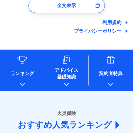
口座振替
バルコニー等専用使用部分修繕費
付時
募集文書番号
※4地震火災費用の取扱いはなし
ドコモスマート保険ナビサービス利用規約
全文表示
地震の被害にも最大100％で備えられます。
一括払
当社による個人情報の取扱いについて（プライバシー
用特約
※7
銀行振込
火災
風災・雹（ひょ
ユーザー登録受付および、管理のため
※5火災・風災等の事故により建物に
その他条件
住まいのアシスタンスサービス
※2
ポリシー）
当社による個人情報の取扱いについて（プライバシー
支払方法
年払い
落雷
う）災、雪災
郵便、電話、およびＥメール等により、当社と取引のあるも
損害が生じたとき、日新火災がご案内
破裂・爆発
ポリシー）
地震保険建築年割引
月払い
一括払
しくは委託を受けている保険会社・提携会社の保険その他に
する修理業者（指定工務店）が建物の
利用規約
適用される割引
WEB見積もり+メールアドレス登録後
家財セット割引
関する情報を提供し、金融商品等の契約を勧奨するため、ま
修理を行います。
支払方法
年払い
から4営業日+1日以降、お客さまが決
プライバシーポリシー
水災
盗難
備考
た維持管理等の委託業務遂行のため、またそれらに付帯、関
ネット申込
月払い
済した時点で保険のお申し込みと完了
水濡れ
連する当社および提携会社のサービスを案内、提供するため
その他条件
ソニー損害保険株式会社で
地震火災費用特約
※1
※8
申込方法
郵送
募集文書番号
騒擾（じょう）
となります。
（なお、当社は複数の保険会社と取引があり、取得した個人
ドコモスマート保険ナビ編集部の評価
お見積もり
外部からの落下・
破損・汚損
対面
ネット申込
情報を取引のある他の保険会社の商品・サービスをご提案す
飛来・衝突
クレジットカード
※9
クレジットカード
申込方法
郵送
※3
るために利用させていただくことがあります。）
コンビニ払い
補償を自由に選べて、もしものときは「新価（再調達
※9
始期日
2025/10/01
各種セミナーの開催のため
コンビニ払い
対面
見積もりや保険会社とのご契約に先立ち、当社が提供する
払込方法
払込方法
コンサルティングサービスの実施のため
口座振替
価額）」でお支払いします。
口座振替
ドコモスマート保険ナビの利用規約と個人情報の取扱いに
アドバイス
アンケートやキャンペーン等の実施のため
ランキング
契約者特典
※1水災料率は最低リスク区分を適用
銀行振込
万一ご自宅が被害にあわれた場合は、修繕業者のご紹
※9
始期日
2026/01/01
同意いただく必要があります。詳細について、以下をご確
銀行振込
基礎知識
上記に係る案内・手続き・管理等付帯業務を行うため
※2損害保険金として支払い
ドコモスマート保険ナビ編集部の評価
介などをご利用いただけます。
認ください。
説明事項
* 当社が委託を受けている保険会社の情報は、保険会社
※3損害保険金が支払われる場合に限
一括払
※1損害割合が30%未満の場合は定率
コンビニ払いの払込票をスマートフォンアプリでお支
一括払
ドコモスマート保険ナビサービス利用規約
り、費用保険金として支払い
のホームページに掲載しておりますので、ご確認くださ
払、水災料率は最も水災リスクが低い
支払方法
年払い
補償内容
払いが可能です。
支払方法
年払い
ドコモの火災保険は、基本補償となる火災、破裂・爆
い。
当社による個人情報の取扱いについて（プライバシー
水災等地を適用
月払い
説明事項
月払い
募集文書番号
ポリシー）
発に加え、風災、落雷や盗難・水ぬれなど住まいを取
※2水道管修理費用の取扱いはなし
■損害保険
※3一括払・年払のみ、コンビニ・ペ
り巻く多様なリスクに対応。3つの基本プランから選択
火災保険
免責金額（自己負
ネット申込
ネット申込
イジー（番号通知方式）
あいおいニッセイ同和損害保険株式会社
免責金額なし
でき、さらに補償内容を自由にカスタマイズ可能なた
担額）
申込方法
郵送
おすすめ人気ランキング
申込方法
(https://www.aioinissaydowa.co.jp/)
郵送
め、住居形態やライフスタイルに合わせて無駄のない
対面
ＳＯＭＰＯダイレクト損害保険株式会社で
募集文書番号
アクサ損害保険株式会社 (https://www.axa-
対面