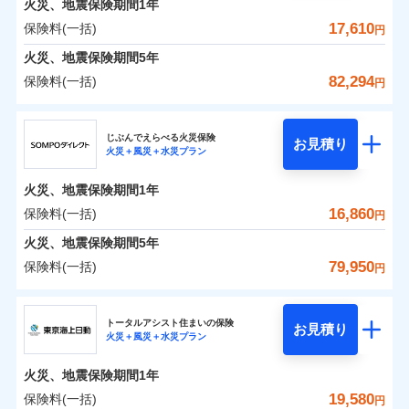
火災、地震保険期間
地震の被害にも最大100％で備えられます。
1年
保険料（一括）内訳
01
POINT
けできるよう万全の損害サービス体制で手厚く支援し
地震保険建築年割引
支払方法
年払い
一括払
適用される割引
17,610
保険料(一括)
火災
風災・雹（ひょ
円
ランキングをもっと見る
ます！
家財セット割引
月払い
支払方法
年払い
落雷
う）災、雪災
「メディカルアシスト」「介護アシスト」など豊富な
火災 1年
地震 1年
火災、地震保険期間
破裂・爆発
5年
月払い
補償内容
その他条件
地震火災費用特約
※7
ネット申込
付帯サービスでお客様の日々の生活もしっかりサポー
82,294
保険料(一括)
円
イチオシ
02
水災
盗難
申込方法
郵送
トします！
POINT
ネット申込
0
1,902
10,350
建物
円
円
円
ドコモスマート保険ナビ編集部の評価
ソニー損害保険株式会社で
水濡れ
暮らしのQQ隊（カギあけQQサービ
ジェイアイ傷害火災保険株式会社
免責金額（自己負
対面
申込方法
郵送
付帯サービス
免責金額なし
騒擾（じょう）
お見積もり
※2
ス、水まわりQQサービス）
上半期
新規契約数ランキング
担額）
ドコモの火災保険はインターネット完結型の保険の
じぶんでえらべる火災保険
外部からの落下・
破損・汚損
対面
お見積り
火災＋風災＋水災プラン
補償を自由に選べて、もしものときは「新価（再調達
飛来・衝突
0
2,169
3,110
ジェイアイ傷害火災保険株式会社のおすすめポイ
家財
補償の範囲
円
ため、保険料がリーズナブルで、各種割引も充実し
円
円
始期日
2025/10/01
？
03
POINT
補償内容
※1
クレジットカード
※8
臨時費用
価額）」でお支払いします。
ント
見積もりや保険会社とのご契約に先立ち、当社が提供する
当社火災保険新規契約者数より算出[
年
月]（ドコモスマート保険
ています。
始期日
2026/01/01
火災、地震保険期間
1年
コンビニ払い
※8
損害防止費用
ナビ調べ）
万一ご自宅が被害にあわれた場合は、修繕業者のご紹
ドコモスマート保険ナビの利用規約と個人情報の取扱いに
※1水災料率は最低リスク区分を適用
払込方法
保険料のお支払いでdポイントがたまります！保険
保険料（一括）内訳
16,860
保険料(一括)
01
口座振替
POINT
円
※2盗難、水ぬれ等と破損等は5万円
同意いただく必要があります。詳細について、以下をご確
残存物取片づけ費用
介などをご利用いただけます。
付帯される費用保
※1損害割合が30%未満の場合は定率
免責金額（自己負
火災
風災・雹（ひょ
料に対して、通常のdポイントとは別に1%相当のd
免責金額なし
説明事項
※3損害保険金として支払い
※1
銀行振込
認ください。
険金
※8
落雷
う）災、雪災
払、水災料率は最も水災リスクが低い
失火見舞費用
コンビニ払いの払込票をスマートフォンアプリでお支
担額）
火災、地震保険期間
5年
※3
ポイントが上乗せして進呈されるため、「d払い」
※4損害保険金が支払われる場合に限
破裂・爆発
水災等地を適用
火災 1年
水道管修理費用
地震 1年
払いが可能です。
ドコモスマート保険ナビサービス利用規約
※4
79,950
保険料(一括)
り、費用保険金として支払い
円
や「dカード」でお支払いの場合は最大2%のdポイ
※2破損・汚損、物体の落下・飛来等/
一括払
イチオシ
02
臨時費用
POINT
地震火災費用
当社による個人情報の取扱いについて（プライバシー
※5
騒擾、水濡れのみ自己負担額5万円
水災
補償内容
盗難
ントがたまります。また「d払い」であれば、ポイ
支払方法
年払い
ＳＯＭＰＯダイレクト損害保険株式会社
説明事項
損害防止費用
ポリシー）
0
2,120
水濡れ
10,350
建物
（物体の落下・飛来等/騒擾、水濡れ
円
募集文書番号
円
円
ントで保険料を支払うこともできます。
ランキングをもっと見る
月払い
ソニー損保の新ネット火災保険は、補償の組合せが自
騒擾（じょう）
その他付帯される
トータルアシスト住まいの保険
残存物取片づけ費用
は建物のみ自己負担あり）
付帯される費用の
お見積り
修理付帯費用
外部からの落下・
破損・汚損
火災＋風災＋水災プラン
3つの基本プランからご自身にぴったりの補償をお
費用の補償
ＳＯＭＰＯダイレクト損害保険株式会社のおすす
由だから、必要な補償に絞って選べます。
※3水道管修理費用の取扱いはなし
補償
失火見舞費用
免責金額（自己負
飛来・衝突
免責金額なし
ネット申込
※4一括払・年払のみ、コンビニ・ペ
0
2,030
3,110
めポイント
選びいただけます。さらに、自分好みにオプション
家財
円
円
円
しかも「地震上乗せ特約（全半損時のみ）」で、地震
ＳＯＭＰＯダイレクト損害保険株式会社で
担額）
水道管修理費用
火災、地震保険期間
1年
イジー（番号通知方式）
申込方法
インターネット割引
郵送
を追加・削除することで、補償内容を自由にカスタ
お見積もり
の被害にも火災保険の保険金額に対して最大100％で備
地震火災費用
保険料（一括）内訳
19,580
保険料(一括)
01
POINT
円
適用される割引
指定工務店割引
対面
マイズしていただけます。ニーズに合わせたパック