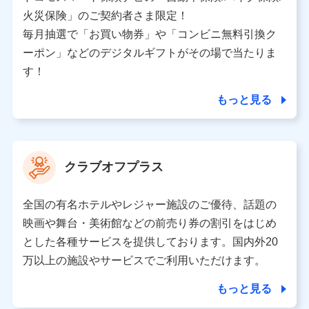
バンネット日本橋ビル 3F
火災保険」のご契約者さま限定！
株式会社ドコモ・インシュアランス
毎月抽選で「お買い物券」や「コンビニ無料引換ク
ーポン」などのデジタルギフトがその場で当たりま
個人情報の第三者提供について
す！
当社ではご本人の同意がある場合または法令に基づく場
合を除き、第三者に提供いたしません。
もっと見る
業務の委託
当社は利用目的の達成に必要な範囲内において個人情報
クラブオフプラス
の取り扱いの全部または一部を委託する場合がありま
す。
全国の有名ホテルやレジャー施設のご優待、話題の
個人データの共同利用
映画や舞台・美術館などの前売り券の割引をはじめ
とした各種サービスを提供しております。国内外20
当社は株式会社NTTドコモとの間で、以下のとおり個
人データを共同利用します。
万以上の施設やサービスでご利用いただけます。
【共同して利用される利用データの項目】
もっと見る
当社又は株式会社NTTドコモがサービス提供等を通じて