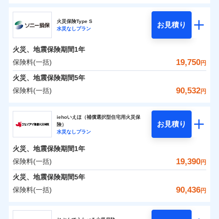
円
円
円
ドコモの火災保険
水災
盗難
修理費だけでなく、修理と密接に関わる費用も損害保
水濡れ
火災保険Type S
お見積り
補償の範囲
※1
？
0
03
3,870
3,110
POINT
家財
騒擾（じょう）
円
険金としてまとめてお支払いします！
円
円
水災なしプラン
※
ドコモの火災保険
のおすすめポイント
外部からの落下・
破損・汚損
全国の損害サービス拠点が一日でも早く保険金をお届
飛来・衝突
火災、地震保険期間
1年
保険料（一括）内訳
01
POINT
けできるよう万全の損害サービス体制で手厚く支援し
19,750
保険料(一括)
火災
風災・雹（ひょ
円
ランキングをもっと見る
ます！
落雷
う）災、雪災
「メディカルアシスト」「介護アシスト」など豊富な
火災 1年
地震 1年
火災、地震保険期間
破裂・爆発
5年
付帯サービスでお客様の日々の生活もしっかりサポー
90,532
保険料(一括)
円
イチオシ
02
POINT
水災
盗難
トします！
0
3,200
10,350
建物
円
円
円
水濡れ
ソニー損害保険株式会社
※1
騒擾（じょう）
すまいのリスクを6つに整理し、補償内容をシンプルに
上半期
新規契約数ランキング
iehoいえほ（補償選択型住宅用火災保
外部からの落下・
破損・汚損
お見積り
険）
わかりやすくしています！
飛来・衝突
0
4,080
3,110
ソニー損害保険株式会社のおすすめポイント
家財
補償の範囲
円
円
円
水災なしプラン
？
03
POINT
補償内容
※2
すまいやライフスタイルに応じた契約プランをご用意
当社火災保険新規契約者数より算出[
年
月]（ドコモスマート保険
火災、地震保険期間
1年
保険料（一括）内訳
01
POINT
しています。
ナビ調べ）
19,390
保険料(一括)
円
お客さまのニーズに合わせてオプションの特約のご選
免責金額（自己負
火災
風災・雹（ひょ
免責金額なし
※2
落雷
う）災、雪災
択が可能です。
担額）
火災 1年
地震 1年
火災、地震保険期間
5年
破裂・爆発
建物が全焼・全壊時（延床面積に対する損害の割合が
90,436
保険料(一括)
円
イチオシ
02
臨時費用
80％以上）には、建物保険金額を全額お支払いいたし
POINT
0
2,791
10,350
建物
円
円
円
水災
補償内容
盗難
ジェイアイ傷害火災保険株式会社
損害防止費用
ます！
水濡れ
※1
ランキングをもっと見る