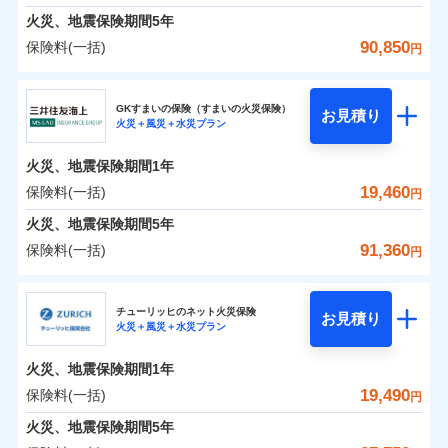
臨時費用
えられます（一部損は対象外）。
募集文書番号
建築年割引（地震保険）
火災、地震保険期間
5年
単位での補償設計のため、どの補償が必要か不安な
損害防止費用
適用される割引
建築年割引
ドコモスマート保険ナビ編集部の評価
見積もりや保険会社とのご契約に先立ち、当社が提供する
始期日
2024/10/01
火災 1年
地震 1年
人にも補償項目が選びやすいです。
90,850
保険料(一括)
補償内容
残存物取片づけ費用
付帯される費用保
円
ドコモスマート保険ナビの利用規約と個人情報の取扱いに
その他条件
指定工務店特約
※6
補償の範囲
？
付帯サービス
険金
03
住まいの緊急かけつけサービス
POINT
失火見舞費用
日新火災が提供する安心と信頼の事故対応で、万が
同意いただく必要があります。詳細について、以下をご確
修理費だけでなく、修理と密接に関わる費用も損害
東京海上日動火災保険株式会社
※1水災料率は最低リスク区分を適用
イチオシ
02
補償内容
POINT
0
1,900
10,350
建物
円
円
円
認ください。
水道管修理費用
一の場合も迅速に対応します。お客さまからの事故
※2
※2水ぬれ、破損、汚損等は自己負担
保険金としてまとめてお支払いしてくれます。
すまいのサポート24
GKすまいの保険（すまいの火災保険）
免責金額（自己負
クレジットカード
お見積り
地震火災費用
額5万円
免責金額なし
のご連絡の受付や事故相談などを、夜間・休日を問
※1
ドコモスマート保険ナビサービス利用規約
火災＋風災＋水災プラン
東京海上日動火災保険株式会社のおすすめポイン
担額）
お客様ご自身により、ウェブサイトでお手続きを完
リフォーム相談サービス
全国の損害サービス拠点が一日でも早く保険金をお
コンビニ払い
火災
風災・雹（ひょ
付帯サービス
※3事故時諸費用（火災・風水災等限
わず、24時間・365日対応しています。
ドコモスマート保険ナビ編集部の評価
払込方法
当社による個人情報の取扱いについて（プライバシー
0
免責金額（自己負
1,500
3,110
ト
家財
円
了された場合、10％のインターネット割引が適用！
落雷
長期優良住宅の維持保全サポートサー
円
う）災、雪災
円
届けできるよう万全の損害サービス体制で手厚く支
定）特約セットありも選択可能
免責金額なし
口座振替
※1
適用される割引
建築年割引
火災、地震保険期間
1年
担額）
ポリシー）
破裂・爆発
ビス
臨時費用
※4修理費として保険金をお支払いし
（地震保険を除きます。）
正式名称は、すまいの保険です。本保険は、日新火災を引受保険会社
援が受けられます。
銀行振込
説明事項
保険料（一括）内訳
19,460
保険料(一括)
01
POINT
円
ます。
損害防止費用
とし、取扱代理店であるドコモと共同募集代理店である株式会社ドコ
登記物件の火災保険をお申込みの方におすすめ！登記
減らしたコストをお客さまに還元
付帯サービス
水まわり・カギのトラブルサポート
「メディカルアシスト」「介護アシスト」など豊富
水災
盗難
臨時費用
※5セットありも選択可能
ベーシックプラン(水災あり)に該当す
モ・インシュアランス（以下、ドコモ・インシュアランス）が提供す
残存物取片づけ費用
火災、地震保険期間
5年
情報の自動照合によるリアルタイム契約を実現！書類
付帯される費用保
備考
一括払
水濡れ
な付帯サービスでお客様の日々の生活も充実したサ
自分に必要な補償を選べる、だから保険料にムダが
※6建物保険料に、バルコニー等専用
る補償内容です
るものです。
損害防止費用
※1
険金
火災 1年
騒擾（じょう）
地震 1年
失火見舞費用
の提出と保険会社審査にお時間をいただきません！
91,360
保険料(一括)
備考
諸費用特約セットなし
支払方法
年払い
円
使用部分修繕費用特約保険料を含む
ポートが受けられます。
ない！
外部からの落下・
破損・汚損
残存物取片づけ費用
付帯される費用保
※2
水道管修理費用
※7保険金額×5％、300万円限度
※2
月払い
飛来・衝突
クレジットカード
険金
三井住友海上火災保険株式会社
地震保険もセットOK！
失火見舞費用
イチオシ
02
POINT
※8一括払、長期一括払のみ
0
2,790
地震火災費用
10,350
クレジットカード
建物
円
円
円
補償の範囲
？
03
POINT
コンビニ払い
水道管修理費用
チューリッヒのネット火災保険
「iehoいえほ」（補償選択型住宅用火災保険）
お見積り
コンビニ払い
ネット申込
※3
払込方法
火災＋風災＋水災プラン
口座振替
払込方法
三井住友海上火災保険株式会社のおすすめポイン
お客さまのニーズ・ご予算に合わせて補償を自由に
地震火災費用
建築年割引
口座振替
申込方法
郵送
適用される割引
銀行振込
0
3,330
3,110
ト
家財
円
お選びいただけます。
円
円
募集文書番号
ジェイアイ傷害火災保険株式会社で
インターネット割引
銀行振込
火災、地震保険期間
1年
対面
東京海上日動火災保険株式会社で
火災
風災・雹（ひょ
d払い
修理付帯費用保険金
補償の範囲
※3
？
03
お見積もり
POINT
もしものとき、“時価”ではなく“新価”で保険金をお
落雷
う）災、雪災
お見積もり
その他付帯される
保険料（一括）内訳
19,490
保険料(一括)
01
POINT
円
請求権保全行使手続費用保険金
破裂・爆発
※3
水まわりサービス（24時間サポー
支払いします。
費用の補償
一括払
始期日
2025/10/01
一括払
ジェイアイ傷害火災保険株式会社の
ト）
火災、地震保険期間
5年
損害拡大防止費用保険金
上半期
新規契約数ランキング
※3
東京海上日動火災保険株式会社の
支払方法
年払い
家具や電化製品等の家財の保険金額も自由に選べま
支払方法
年払い
水災
盗難