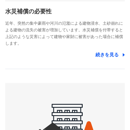
リトルファミリー少額短期保険株式会社
ポリシー）
(https://www.littlefamily-ssi.com/)
水災補償の必要性
2.共同募集を行う代理店から受領する個人情報
近年、突然の集中豪雨や河川の氾濫による建物浸水、土砂崩れに
よる建物の流失の被害が増加しています。水災補償を付帯すると
郵便、電話、およびＥメール等により、当社と取引のあるも
しくは委託を受けている保険会社・提携会社の保険その他に
上記のような災害によって建物や家財に被害があった場合に補償
関する情報を提供し、金融商品等の契約を勧奨するため、ま
します。
た維持管理等の委託業務遂行のため、またそれらに付帯、関
連する当社および提携会社のサービスを案内、提供するため
続きを見る
（なお、当社は複数の保険会社と取引があり、取得した個人
情報を取引のある他の保険会社の商品・サービスをご提案す
るために利用させていただくことがあります。）
上記に係る連絡・手続き・管理等付帯業務を行うため
3.セミナー募集サイトから取得した個人情報
各種セミナーの案内、開催のため
上記に係る連絡・手続き・管理等付帯業務を行うため
4.家族・友達紹介にて取得した個人情報
被紹介者への連絡、及び当社と取引のあるもしくは委託を受