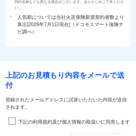
ドコモスマート保険ナビ編集部の評価
ソニー損害保険株式会社で
特約名称なども異なる場合がございます。あらかじめご了承くださ
三井住友海上火災保険株式会社で
臨時費用
対面
80％以上）には、建物保険金額を全額お支払いいたし
ネット申込
地震火災費用
0
1,160
※4
10,350
建物
円
円
円
水災
補償内容
盗難
火災、自然災害、盗難などトータルでカバーし、大
お見積もり
募集文書番号
い。
お見積もり
損害防止費用
ます！
申込方法
郵送
水濡れ
切な住まいをお守りします！
※1
ランキングをもっと見る
補償を自由に選べて、もしものときは「新価（再調達
騒擾（じょう）
始期日
2025/10/01
人気順については当社
新規契約者数より
その他付帯される
残存物取片づけ費用
「フルサポートプラン」、「セレクト（水災なし）プ
付帯される費用の
対面
修理付帯費用
外部からの落下・
破損・汚損
三井住友海上火災保険株式会社の
0
2,400
3,110
費用の補償
水まわりトラブル、カギ開け対応など「住まいのア
家財
円
価額）」でお支払いします。
円
円
補償
算出[
年
月
日現在]（ドコモスマート保険ナ
見積もりや保険会社とのご契約に先立ち、当社が提供する
※
失火見舞費用
ラン
」の場合は、暮らしのQQ隊サービスがご利用い
免責金額（自己負
飛来・衝突
詳細を見る
免責金額なし
※1盗難、水ぬれ等と破損等は5万円
シスタンスサービス」が無料付帯
万一ご自宅が被害にあわれた場合は、修繕業者のご紹
ドコモスマート保険ナビの利用規約と個人情報の取扱いに
始期日
ビ調べ）
2026/01/01
担額）
水道管修理費用
ただけます。
※2損害保険金として支払い
インターネット割引
同意いただく必要があります。詳細について、以下をご確
介などをご利用いただけます。
説明事項
補償の対象やお客さまの状況に応じたさまざまな割
地震火災費用
マンション等の共同住宅専用
※3損害保険金が支払われる場合に限
適用される割引
指定工務店割引
認ください。
※1破損・汚損、物体の落下・飛来等/
臨時費用
コンビニ払いの払込票をスマートフォンアプリでお支
見積もりや保険会社とのご契約に先立ち、当社が提供する
引をご用意！
り、費用保険金として支払い
ドコモスマート保険ナビ編集部の評価
騒擾、水濡れのみ自己負担額5万円
建築年割引（地震保険）
ドコモスマート保険ナビの利用規約と個人情報の取扱いに
損害防止費用
払いが可能です。
適用される割引
ドコモスマート保険ナビサービス利用規約
建築年割引
（物体の落下・飛来等/騒擾、水濡れ
同意いただく必要があります。詳細について、以下をご確
補償の範囲
補償内容
残存物取片づけ費用
？
付帯される費用保
当社による個人情報の取扱いについて（プライバシー
03
募集文書番号
POINT
説明事項
は建物のみ自己負担あり）
イチオシ
その他条件
指定工務店特約
02
※5
認ください。
POINT
ドコモの火災保険は、基本補償となる火災、破裂・爆
補償の範囲
付帯サービス
険金
住まいの緊急かけつけサービス
？
ポリシー）
03
失火見舞費用
POINT
※2水道管修理費用の取扱いはなし
補償内容
発に加え、風災、落雷や盗難・水ぬれなど住まいを取
上記のお見積もり内容をメールで送
※3一括払・年払のみ、コンビニ・ペ
ドコモスマート保険ナビサービス利用規約
水道管修理費用
※2
すまいのサポート24
ドコモの火災保険はインターネット完結型の保険の
免責金額（自己負
イジー（番号通知方式）
クレジットカード
り巻く多様なリスクに対応。3つの基本プランから選択
当社による個人情報の取扱いについて（プライバシー
火災
地震火災費用
風災・雹（ひょ
免責金額なし
付
担額）
リフォーム相談サービス
ため、保険料がリーズナブルで、各種割引も充実し
落雷
う）災、雪災
コンビニ払い
ＳＯＭＰＯダイレクト損害保険株式会社で
でき、さらに補償内容を自由にカスタマイズ可能なた
付帯サービス
ポリシー）
火災
風災・雹（ひょ
払込方法
免責金額（自己負
破裂・爆発
長期優良住宅の維持保全サポートサー
ています。
落雷
う）災、雪災
募集文書番号
お見積もり
免責金額なし
口座振替
め、住居形態やライフスタイルに合わせて無駄のない
適用される割引
建築年割引
担額）
破裂・爆発
ビス
臨時費用
登録されたメールアドレスに試算いただいた内容が送信
保険料のお支払いでdポイントがたまります！保険
銀行振込
最適設計が実現できます。スマホ・PCで手続きが完結
ドコモスマート保険ナビ編集部の評価
水災
盗難
損害防止費用
されます。
付帯サービス
料に対して、通常のdポイントとは別に1%相当のd
水まわり・カギのトラブルサポート
水濡れ
し、24時間365日の事故受付で万一の際も安心。保険
臨時費用
水災
盗難
見積もりや保険会社とのご契約に先立ち、当社が提供する
ベーシックプラン(水災なし)に該当す
※1
残存物取片づけ費用
※2
付帯される費用保
備考
騒擾（じょう）
一括払
ポイントが上乗せして進呈されるため、「d払い」
水濡れ
料に応じてdポイントもたまる、利便性とおトクさを兼
る補償内容です
ドコモスマート保険ナビの利用規約と個人情報の取扱いに
損害防止費用
修理費だけでなく、修理と密接に関わる費用も損害
外部からの落下・
険金
破損・汚損
※1
失火見舞費用
騒擾（じょう）
下記の利用規約及び個人情報の取扱いに同意します
備考
諸費用特約セットなし
支払方法
年払い
や「dカード」でお支払いの場合は最大2%のdポイ
同意いただく必要があります。詳細について、以下をご確
飛来・衝突
ね備えた火災保険です。
残存物取片づけ費用
外部からの落下・
付帯される費用保
保険金としてまとめてお支払いしてくれます。
破損・汚損
※2
水道管修理費用
※2
月払い
認ください。
ントがたまります。また「d払い」であれば、ポイ
飛来・衝突
クレジットカード
険金
失火見舞費用
全国の損害サービス拠点が一日でも早く保険金をお
ドコモスマート保険ナビ編集部の評価
地震火災費用
クレジットカード