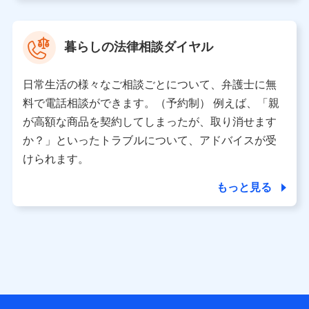
取得した、以下の情報などの個人データ
基本情報
氏名、電話番号、メールアドレス、お客さまの識別子、属
暮らしの法律相談ダイヤル
性、連絡先、dポイントサービスのご利用に関する情報。例
として、dポイントカード番号、性別、年齢、家族構成、住
所、dポイント残高、dポイント利用履歴などが含まれます。
日常生活の様々なご相談ごとについて、弁護士に無
利用情報
料で電話相談ができます。（予約制） 例えば、「親
当社又は株式会社NTTドコモが提供する各種サービスなどの
ご契約・ご利用などに関する情報。例として、当社又は株式
が高額な商品を契約してしまったが、取り消せます
会社NTTドコモが提供する各種サービスのご契約状態・ご利
か？」といったトラブルについて、アドバイスが受
用履歴インターネット利用時の行動に関する情報、アプリケ
ーション利用時の行動に関する情報、購入されたサービスや
けられます。
商品の名称・購入場所・決済に関する情報、アンケートの回
答に関する情報などが含まれます。
もっと見る
保険関連サービス情報
当社又は株式会社NTTドコモが提供する保険関連サービスに
関して取得し、又は保有する情報。例として、見積請求受付
時、資料請求受付時又はユーザー登録受付時に提供いただい
た情報（氏名、住所、生年月日、性別、保険契約者と被保険
者の関係、保険加入の目的、保険商品の内容、保険料、保険
料のお支払方法、車のメーカーや走行距離などの情報、建物
の構造や築年数などの情報、ペットの種類や年齢など）及び
お客様との応対記録 （お客様に提示した比較見積の試算結