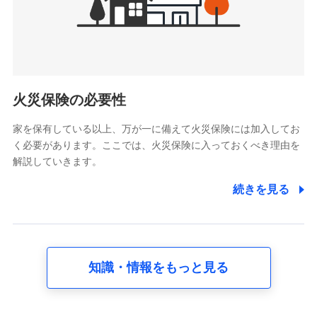
けている保険会社・提携会社の保険その他に関する情報を提
供し、金融商品等の契約を勧奨するため
アンケートやキャンペーン等の実施のため
上記に係る連絡・手続き・管理等付帯業務を行うため
5.通話録音にて取得する情報
電話対応の品質向上およびお問合せ内容の正確な把握のため
火災保険の必要性
家を保有している以上、万が一に備えて火災保険には加入してお
6.採用応募者の個人情報
く必要があります。ここでは、火災保険に入っておくべき理由を
採用選考および入社手続を実施するため
解説していきます。
7.社員（従業者）の個人情報
続きを見る
人事･勤怠･健康・労務等の管理、給与支給、福利厚生・採用
退職関連処理等の各種手続きのため、当社と従業員または従
業員同士の連絡のため
知識・情報をもっと見る
8.取引先個人情報
取引先としての選定業務、営業情報の提供業務、契約締結手
続き業務、取引管理業務、およびこれらに準ずる業務の遂行
のため