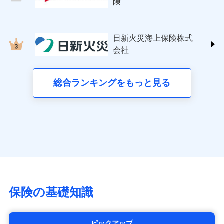
日新火災海上保険株式会社
険
詳細を見る
(https://www.nisshinfire.co.jp/)
備考
スリムプランに該当する補償内容です
見積もりや保険会社とのご契約に先立ち、当社が提供する
ペット＆ファミリー損害保険株式会社
ドコモスマート保険ナビの利用規約と個人情報の取扱いに
ドコモスマート保険ナビ編集部の評価
(https://www.petfamilyins.co.jp/)
クレジットカード
見積もりや保険会社とのご契約に先立ち、当社が提供する
同意いただく必要があります。詳細について、以下をご確
日新火災海上保険株式
ドコモスマート保険ナビ編集部の評価
三井住友海上火災保険株式会社 (https://www.ms-
コンビニ払い
ドコモスマート保険ナビの利用規約と個人情報の取扱いに
認ください。
会社
チューリッヒのネット火災保険は
ダイレクト型でネッ
ins.com/)
同意いただく必要があります。詳細について、以下をご確
払込方法
口座振替
ドコモスマート保険ナビサービス利用規約
すまいのリスクを６つに整理し、補償内容をシンプ
三井ダイレクト損害保険株式会社
ト完結のお手続き・リーズナブルな保険料
に加え、
火
認ください。
銀行振込
当社による個人情報の取扱いについて（プライバシー
ルにして、わかりやすいのが特徴です。
(https://www.mitsui-direct.co.jp/)
災に対する補償に加え、すべてのプランに盗難等がつ
総合ランキングをもっと見る
d払い
ドコモスマート保険ナビサービス利用規約
ポリシー）
すまいやライフスタイルに応じた契約プランを選べ
いており、
社会問題などを考慮された幅広い補償が特
当社による個人情報の取扱いについて（プライバシー
■生命保険
ます。
長です。
失火見舞金など付帯される費用保険金も多
一括払
ポリシー）
アクサ生命保険株式会社
く、ダイレクトでありながら充実した補償が魅力で
支払方法
年払い
建物が全焼・全壊時（延床面積に対する損害の割合
（https://www.axa.co.jp/）
す。
月払い
が80％以上）には、建物保険金額を全額お支払いし
SBI生命保険株式会社（https://www.sbilife.co.jp/）
てくれます。
FWD生命保険株式会社
ネット申込
※
（https://www.fwdlife.co.jp/）
家族Eye（親族連絡先制度）
がご利用できます。
申込方法
郵送
ソニー生命保険株式会社
※「ご契約者（保険にご加入されたお客さま）」が、その保険
対面
（https://www.sonylife.co.jp）
契約に関する緊急連絡先としてご親族を登録する制度。
チューリッヒ保険会社で
SOMPOひまわり生命保険株式会社
保険の基礎知識
お見積もり
始期日
2026/04/01
（https://www.himawari-life.co.jp/）
第一ネオ生命保険株式会社
チューリッヒ保険会社の
※1損害割合が30%未満の場合は定率
（https://neofirst.co.jp/）
ピックアップ