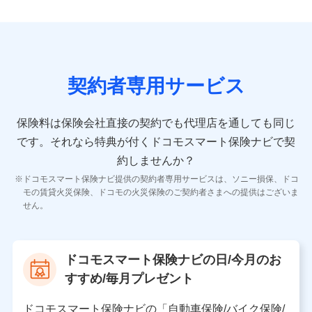
9.お問い合わせ情報
各種お問い合わせに対応するため
契約者専用サービス
10.受託業務の 個人情報
受託業務の遂行およびこれらに準ずる業務の遂行のため
保険料は保険会社直接の契約でも代理店を通しても同じ
です。
それなら特典が付くドコモスマート保険ナビで契
11.マイカー通勤管理クラウド並びに法人向けASPサー
ビスに関してのお問い合わせ情報
約しませんか？
各種お問い合わせに対応するため
ドコモスマート保険ナビ提供の契約者専用サービスは、ソニー損保、ドコ
当社のサービスに関する情報提供や、皆様に有用なお知らせ
モの賃貸火災保険、ドコモの火災保険のご契約者さまへの提供はございま
をお送りするため
せん。
アンケートの送付のため
当社のサービスや媒体の運営改善に必要なデータを解析し、
分析するため
当社の対応品質向上やお問い合わせ内容の正確な把握のため
ドコモスマート保険ナビの日/今月のお
個人情報保護管理者の職名、連絡先
すすめ/毎月プレゼント
株式会社ドコモ・インシュアランス 営業部長
〒103-0013 東京都中央区日本橋人形町2-14-10 アー
ドコモスマート保険ナビの「自動車保険/バイク保険/