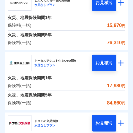
ドコモの火災保険はインターネット完結型の保険の
騒擾（じょう）
じぶんでえらべる火災保険
残存物取片づけ費用
「フルサポートプラン」、「セレクト（水災なし）プ
付帯される費用の
お見積り
外部からの落下・
破損・汚損
水災なしプラン
0
3,499
3,110
ジェイアイ傷害火災保険株式会社のおすすめポイ
家財
円
ため、保険料がリーズナブルで、各種割引も充実し
円
円
補償
※
失火見舞費用
ラン
」の場合は、暮らしのQQ隊サービスがご利用い
免責金額（自己負
飛来・衝突
免責金額なし
ント
ています。
担額）
水道管修理費用
ただけます。
火災、地震保険期間
1年
保険料のお支払いでdポイントがたまります！保険
地震火災費用
マンション等の共同住宅専用
保険料（一括）内訳
15,970
保険料(一括)
01
POINT
円
臨時費用
料に対して、通常のdポイントとは別に1%相当のd
火災、地震保険期間
5年
損害防止費用
適用される割引
建築年割引
ポイントが上乗せして進呈されるため、「d払い」
火災 1年
地震 1年
76,310
保険料(一括)
補償の範囲
補償内容
残存物取片づけ費用
？
付帯される費用保
03
円
POINT
や「dカード」でお支払いの場合は最大2%のdポイ
イチオシ
02
POINT
付帯サービス
険金
住まいの緊急かけつけサービス
失火見舞費用
ントがたまります。また「d払い」であれば、ポイ
ＳＯＭＰＯダイレクト損害保険株式会社
補償内容
0
3,130
10,350
建物
円
円
円
水道管修理費用
※3
ントで保険料を支払うこともできます。
ソニー損保の新ネット火災保険は、補償の組合せが自
トータルアシスト住まいの保険
免責金額（自己負
クレジットカード
お見積り
火災
地震火災費用
風災・雹（ひょ
免責金額なし
※2
水災なしプラン
3つの基本プランからご自身にぴったりの補償をお
ＳＯＭＰＯダイレクト損害保険株式会社のおすす
担額）
由だから、必要な補償に絞って選べます。
落雷
う）災、雪災
コンビニ払い
払込方法
0
免責金額（自己負
破裂・爆発
2,800
3,110
めポイント
選びいただけます。さらに、自分好みにオプション
家財
円
円
円
しかも「地震上乗せ特約（全半損時のみ）」で、地震
免責金額なし
口座振替
※2
適用される割引
建築年割引
火災、地震保険期間
1年
担額）
臨時費用
を追加・削除することで、補償内容を自由にカスタ
の被害にも火災保険の保険金額に対して最大100％で備
銀行振込
保険料（一括）内訳
17,980
保険料(一括)
01
POINT
水災
盗難
円
損害防止費用
マイズしていただけます。ニーズに合わせたパック
えられます（一部損は対象外）。
付帯サービス
水まわり・カギのトラブルサポート
水濡れ
臨時費用
※1
残存物取片づけ費用
火災、地震保険期間
5年
付帯される費用保
単位での補償設計のため、どの補償が必要か不安な
騒擾（じょう）
一括払
損害防止費用
外部からの落下・
険金
破損・汚損
火災 1年
地震 1年
失火見舞費用
人にも補償項目が選びやすいです。
84,660
保険料(一括)
備考
諸費用特約セットなし
支払方法
年払い
円
飛来・衝突
残存物取片づけ費用
付帯される費用保
※3
補償の範囲
水道管修理費用
？
03
※3
POINT
日新火災が提供する安心と信頼の事故対応で、万が
月払い
険金
東京海上日動火災保険株式会社
失火見舞費用
イチオシ
02
POINT
0
1,700
地震火災費用
10,350
クレジットカード
建物
円
円
円
一の場合も迅速に対応します。お客さまからの事故
水道管修理費用
ドコモの火災保険
お見積り
コンビニ払い
ネット申込
※4
のご連絡の受付や事故相談などを、夜間・休日を問
水災なしプラン
払込方法
東京海上日動火災保険株式会社のおすすめポイン
お客様ご自身により、ウェブサイトでお手続きを完
地震火災費用
建築年割引
火災
風災・雹（ひょ
口座振替
申込方法
郵送
わず、24時間・365日対応しています。
適用される割引