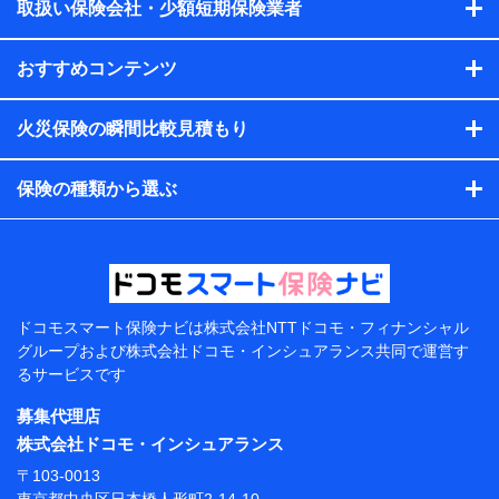
会社のサービスを案内、提供するため
取扱い保険会社・少額短期保険業者
（各サービスで取得したサービス利用履歴、ウェブサイトの
閲覧履歴、購買履歴、ご契約内容等のパーソナルデータを分
おすすめコンテンツ
析して、お客さまの趣味・嗜好・傾向に応じたサービス・商
品等に関するご提案や広告の配信等を行うことがありま
す。）
火災保険の瞬間比較見積もり
各種セミナーの開催のため
コンサルティングサービスの実施のため
アンケートやキャンペーン等の実施のため
保険の種類から選ぶ
上記に係る案内・手続き・管理等付帯業務を行うため
【当該個人データの管理について責任を有する者の名
称・住所・代表者名】
当該個人データを取り扱う各共同利用者（詳細は次のと
おり）
ドコモスマート保険ナビは
株式会社NTTドコモ・フィナンシャル
東京都千代田区永田町2丁目11番1号 山王パークタワー
グループおよび
株式会社ドコモ・インシュアランス共同で
運営す
株式会社NTTドコモ 代表取締役社長 前田 義晃
るサービスです
東京都中央区日本橋人形町2-14-10 アーバンネット日
募集代理店
本橋ビル 3F
株式会社ドコモ・インシュアランス
株式会社ドコモ・インシュアランス 代表取締役社
〒103-0013
長 吉村 忠義
東京都中央区日本橋人形町2-14-10