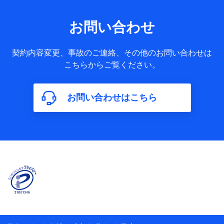
果情報、メールマガジンを提供した際のメール内容や送信履
歴の情報及び保険の更改案内等を提供した際のメール内容や
送信履歴などの情報）が含まれます。
お問い合わせ
保険契約情報
当社又は株式会社NTTドコモが取得し、又は保有する保険契
約に関する情報。例として、保険契約者及び被保険者の氏
契約内容変更、事故のご連絡、その他のお問い合わせは
名、住所、生年月日、性別、保険契約者と被保険者の関係、
こちらからご覧ください。
保険加入の目的、保険商品の内容、保険料、保険料のお支払
方法、車のメーカーや走行距離などの情報、建物の構造や築
年数などの情報、ペットの種類や年齢などの情報などが含ま
お問い合わせはこちら
れます。
【共同して利用する者の範囲】
当社
株式会社NTTドコモ
【利用する者の利用目的】
当社又は株式会社NTTドコモが提供する保険関連サービスに
おけるユーザ登録受付および管理のため
当社又は株式会社NTTドコモと取引のあるもしくは委託を受
けている保険会社・提携会社の保険その他に関する情報を提
供するため、また維持管理等の委託業務遂行のため、またそ
れらに付帯、関連する当社、株式会社NTTドコモおよび提携