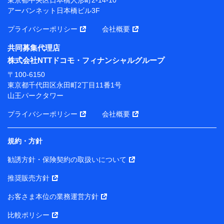
アーバンネット日本橋ビル3F
※ 当社および株式会社NTTドコモは、お客さまの情報
を利用させていただくにあたっては、「NTTドコモ パー
プライバシーポリシー
会社概要
ソナルデータ憲章」に定める行動原則を順守します 。
※ パーソナルデータダッシュボードの「第三者提供の
共同募集代理店
管理」の設定状態にかかわらず、共同利用する場合があ
株式会社NTTドコモ・フィナンシャルグループ
ります。
〒100-6150
※ dポイントクラブ会員ではないお客さま（2019年12
東京都千代田区永田町2丁目11番1号
月11日以降、一度もdポイントクラブ会員であったこと
山王パークタワー
がないお客さまに限る）に関する、2019年12月10日以
前に取得した個人データは、こちら の利用目的の範囲内
プライバシーポリシー
会社概要
に限って共同利用します。
規約・方針
当社は株式会社NTTドコモ・フィナンシャルグループ
との間で、以下のとおり個人データを共同利用しま
勧誘方針・保険契約の取扱いについて
す。
推奨販売方針
【共同して利用される利用データの項目】
当社または株式会社NTTドコモ・フィナンシャルグルー
お客さま本位の業務運営方針
プがサービス提供等を通じて取得した、以下の情報など
比較ポリシー
の個人データ