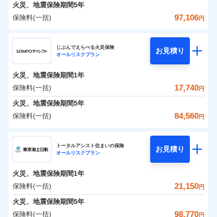
火災 1年
地震 1年
火災、地震保険期間
5年
97,106
保険料(一括)
円
0
3,627
10,350
建物
円
円
円
ジェイアイ傷害火災保険株式会社
じぶんでえらべる火災保険
お見積り
オールリスクプラン
0
4,390
3,110
ジェイアイ傷害火災保険株式会社のおすすめポイ
家財
円
円
円
ント
火災、地震保険期間
1年
保険料（一括）内訳
17,740
保険料(一括)
01
POINT
円
火災、地震保険期間
5年
火災 1年
地震 1年
84,560
保険料(一括)
円
イチオシ
02
POINT
ＳＯＭＰＯダイレクト損害保険株式会社
0
3,680
10,350
建物
円
円
円
ソニー損保の新ネット火災保険は、補償の組合せが自
トータルアシスト住まいの保険
お見積り
オールリスクプラン
ＳＯＭＰＯダイレクト損害保険株式会社のおすす
由だから、必要な補償に絞って選べます。
0
3,700
3,110
めポイント
家財
円
円
円
しかも「地震上乗せ特約（全半損時のみ）」で、地震
火災、地震保険期間
1年
の被害にも火災保険の保険金額に対して最大100％で備
保険料（一括）内訳
21,150
保険料(一括)
01
POINT
円
えられます（一部損は対象外）。
火災、地震保険期間
5年
火災 1年
地震 1年
98,770
保険料(一括)
円