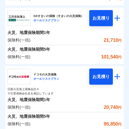
補償の範囲
？
03
POINT
東京海上日動火災保険株式会社
イチオシ
02
POINT
0
2,600
10,350
建物
円
円
円
GKすまいの保険（すまいの火災保険）
お見積り
オールリスクプラン
東京海上日動火災保険株式会社のおすすめポイン
お客様ご自身により、ウェブサイトでお手続きを完
火災
風災・雹（ひょ
0
1,680
3,110
ト
家財
円
了された場合、10％のインターネット割引が適用！
落雷
円
う）災、雪災
円
火災、地震保険期間
1年
破裂・爆発
（地震保険を除きます。）
保険料（一括）内訳
21,710
保険料(一括)
01
POINT
円
減らしたコストをお客さまに還元
水災
盗難
火災、地震保険期間
5年
水濡れ
自分に必要な補償を選べる、だから保険料にムダが
※1
火災 1年
騒擾（じょう）
地震 1年
101,540
保険料(一括)
円
ない！
外部からの落下・
破損・汚損
飛来・衝突
三井住友海上火災保険株式会社
地震保険もセットOK！
イチオシ
02
POINT
0
4,070
10,350
建物
円
円
円
ドコモの火災保険
「iehoいえほ」（補償選択型住宅用火災保険）
お見積り
オールリスクプラン
三井住友海上火災保険株式会社のおすすめポイン
お客さまのニーズ・ご予算に合わせて補償を自由に
0
3,620
3,110
ト
家財
円
お選びいただけます。
円
円
日新火災海上保険会社※
※引受保険会社名を表記しています
補償の範囲
？
03
POINT
もしものとき、“時価”ではなく“新価”で保険金をお
保険料（一括）内訳
01
POINT
火災、地震保険期間
1年
支払いします。
20,740
保険料(一括)
上半期
新規契約数ランキング
円
家具や電化製品等の家財の保険金額も自由に選べま
火災 1年
地震 1年
火災
風災・雹（ひょ
火災、地震保険期間
5年
す。
落雷
う）災、雪災
当社火災保険新規契約者数より算出[
年
月]（ドコモスマート保険
95,850
保険料(一括)
破裂・爆発
円
ネットに加え、お電話でもお申込み可能です！
イチオシ
02
POINT
0
4,380
10,350
ナビ調べ）
建物