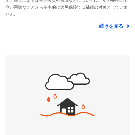
す。地震による建物の火災や損壊などについては、その発生の予
でき、さらに補償内容を自由にカスタマイズ可能なた
メディケア生命保険株式会社
測が困難なことから基本的に火災保険では補償の対象としていま
め、住居形態やライフスタイルに合わせて無駄のない
（https://www.medicarelife.com/）
せん。
最適設計が実現できます。スマホ・PCで手続きが完結
し、24時間365日の事故受付で万一の際も安心。保険
■少額短期保険
続きを見る
株式会社アシロ少額短期保険
料に応じてdポイントもたまる、利便性とおトクさを兼
(https://kailash.co.jp/)
ね備えた火災保険です。
SBIいきいき少額短期保険会社 (https://www.i-
sedai.com/)
SBIペット少額短期保険株式会社
(https://www.sbipet-ssi.co.jp/)
SBIリスタ少額短期保険会社
ドコモの火災保険で
(https://www.jishin.co.jp/)
お見積もり
スマートプラス少額短期保険株式会社
（https://www.smartplus-insurance.com/）
見積もりや保険会社とのご契約に先立ち、当社が提供する
チューリッヒ少額短期保険株式会社
ドコモスマート保険ナビの利用規約と個人情報の取扱いに
(https://www.zurichssi.co.jp/)
同意いただく必要があります。詳細について、以下をご確
Tokio Marine X少額短期保険株式会社
認ください。
(https://www.tokiomarine-x.co.jp/)
ペットメディカルサポート株式会社
ドコモスマート保険ナビサービス利用規約
(https://pshoken.co.jp/)
当社による個人情報の取扱いについて（プライバシー