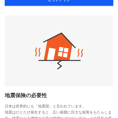
詳細を見る
払、水災料率は最低リスク区分を適用
大樹生命保険株式会社（https://www.taiju-
三井住友海上火災保険株式会社で
※2失火見舞費用の取扱いはなし
life.co.jp）
お見積もり
※3水道管修理費用の取扱いはなし
太陽生命保険株式会社（https://www.taiyo-
見積もりや保険会社とのご契約に先立ち、当社が提供する
説明事項
※4地震火災費用の取扱いはなし
三井住友海上火災保険株式会社の
seimei.co.jp）
ドコモスマート保険ナビの利用規約と個人情報の取扱いに
※5火災・風災等の事故により建物に
詳細を見る
損害が生じたとき、日新火災がご案内
チューリッヒ生命保険株式会社
同意いただく必要があります。詳細について、以下をご確
する修理業者（指定工務店）が建物の
認ください。
（https://www.zurichlife.co.jp/）
修理を行います。
東京海上日動あんしん生命保険株式会社
ドコモスマート保険ナビサービス利用規約
見積もりや保険会社とのご契約に先立ち、当社が提供する
（https://www.tmn-anshin.co.jp/）
当社による個人情報の取扱いについて（プライバシー
ドコモスマート保険ナビの利用規約と個人情報の取扱いに
募集文書番号
なないろ生命保険株式会社
ポリシー）
同意いただく必要があります。詳細について、以下をご確
（https://www.nanairolife.co.jp/）
認ください。
日本生命保険相互会社
ドコモスマート保険ナビサービス利用規約
（https://www.nissay.co.jp）
当社による個人情報の取扱いについて（プライバシー
はなさく生命保険株式会社
ポリシー）
（https://www.life8739.co.jp/）
ドコモスマート保険ナビ編集部の評価
マニュライフ生命保険株式会社
（https://www.manulife.co.jp/）
地震保険の必要性
三井住友海上あいおい生命保険株式会社
ドコモの火災保険は、基本補償となる火災、破裂・爆
（https://www.msa-life.co.jp/）
発に加え、風災、落雷や盗難・水ぬれなど住まいを取
日本は世界的にも「地震国」と言われています。
メットライフ生命株式会社
地震はひとたび発生すると、広い範囲に巨大な損害をもたらしま
り巻く多様なリスクに対応。3つの基本プランから選択
(https://www.metlife.co.jp/)