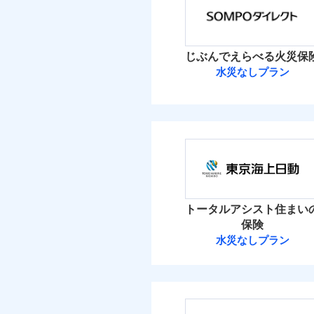
保険料（
01
免責
適用される割引
POINT
建築
加・削除することで、
払込方法
額）
償設計のため、どの補
盗難
イチオシ
02
POINT
水濡れ
水ま
火災 1
付帯サービス
日新火災が提供する安
騒擾（じょう）
ト
じぶんでえらべる火災保
絡の受付や事故相談な
ソニー損保の新ネット火
外部からの落下・
付帯される費用保険
水災なしプラン
1
しかも「地震上乗せ特約
金
建物
付帯される費用保険
備考
諸費
正式名称は、すまいの保険
金
れます（一部損は対象外
ＳＯＭＰＯダイ
式会社ドコモ・インシュア
2
家財
ＳＯＭＰＯダイレク
払込方法
建築
補償の範
適用される割引
03
POINT
補償の範
03
POINT
イン
保険料（
01
POINT
その他付帯される費
ソニー損保の新ネット
イチオシ
用の補償
※
02
POINT
水ま
しかも、「地震上乗せ
火災 1
火災
ト）
トータルアシスト住まい
火災
落雷
お客様ご自身により、
カギ
落雷
保険
免責金額（自己負担
破裂・爆発
付帯サービス
ト）
免責
適用される割引
破裂・爆発
建築
保険を除きます。）
建物
水災なしプラン
額）
キャ
東京海上日動火
減らしたコストをお客
盗難
家財
気象
盗難
自分に必要な補償を選
水濡れ
家財
その他条件
水災
水濡れ
騒擾（じょう）
東京海上日動火災保
地震保険もセットOK
騒擾（じょう）
※保
建物
外部からの落下・
補償を自由に選べて、も
付帯される費用保険
外部からの落下・
算し