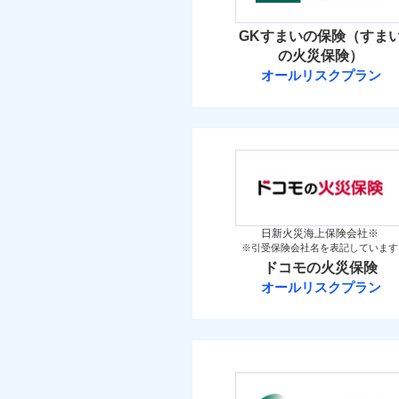
イチオシ
02
POINT
火災 1
GKすまいの保険（すま
補償の範
03
POINT
お客さまのニーズ・ご
の火災保険）
3
建物
オールリスクプラン
もしものとき、“時価
三井住友海上火
家具や電化製品等の家
火災
落雷
3
ネットに加え、お電話
家財
破裂・爆発
三井住友海上火災保
当
保険料（
01
POINT
盗難
補償の範
03
POINT
水濡れ
イチオシ
02
POINT
騒擾（じょう）
火災 1
外部からの落下・
日新火災海上保険会社※
※引受保険会社名を表記しています
修理費だけでなく、修理
火災
ドコモの火災保険
3
全国の損害サービス拠点
建物
落雷
オールリスクプラン
「メディカルアシスト」
破裂・爆発
ドコモの火災保
す！
3
家財
盗難
※
ドコモの火災保険
の
水濡れ
騒擾（じょう）
補償の範
外部からの落下・
保険料（
03
POINT
01
POINT