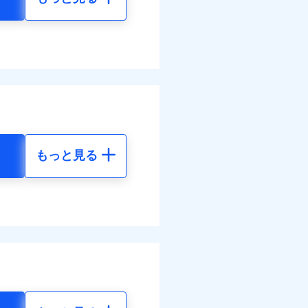
もっと見る
地震 5年
52
24,550
円
円
43
7,370
円
円