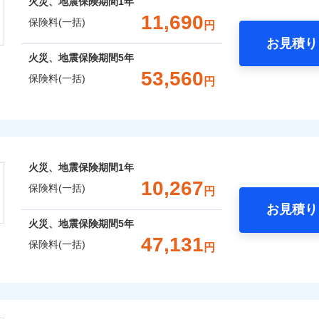
火災、地震保険期間
1年
補償選択型住宅用火災保険）
一括）内訳
失火見舞費用
れた場合は、修繕業者のご紹介などをご利用いただけます。
※5
：2026年1月
対
ィカルアシスト
11,690
保険料(一括)
円
年：2021年1月
水道管修理費用
スマートフォンアプリでお支払いが可能です。
約に先立ち、当社が提供するドコモスマート保険ナビの利用規約と個人
アシスト
年：2016年1月
お見積り
地震火災費用
始期日
2024/1
て、以下をご確認ください。
年
地震 1年
火災 5年
年：2011年1月
火災、地震保険期間
5年
囲
？
サービス利用規約
クレジットカード
予算に合わせて補償を自由にお選びいただけます。
53,560
防犯対策費用特約
※1水
保険料(一括)
円
コンビニ払い
扱いについて（プライバシーポリシー）
,880
クレジットカード
5,200
8,7
建物
円
円
”ではなく“新価”で保険金をお支払いします。
用
特別費用保険金特約
口座振替
コンビニ払い
※4
※2水
財の保険金額も自由に選べます。
上半期
新規契約数ランキング
バルコニー等専用使用部分修繕
険
風災・雹（ひょう）災、雪災
水災
補償内容
担額5
銀行振込
口座振替
ＳＯＭＰＯダイレクト損害保険株式会社で
費用特約
※6
,880
1,560
8,3
でもお申込み可能です！
家財
円
円
※3事
お見積もり
銀行振込
限定）
おすすめポイント
社火災保険新規契約者数より算出[
年
月]（ドコモスマート保険ナビ
保険建築年割引
※4修
説明事項
一
火災、地震保険期間
1年
します
セット割引
金額なし
※2
約に先立ち、当社が提供するドコモスマート保険ナビの利用規約と個人
破損・汚損
一括）内訳
支払方法
年
10,267
※5セ
囲
？
保険料(一括)
て、以下をご確認ください。
円
※6建
月
火災費用特約
※7
お見積り
臨時費用
サービス利用規約
用使用
飛来・衝突
年
地震 1年
火災 5年
ドコモスマート保険ナビ編集部の評価
火災、地震保険期間
5年
含む
損害防止費用
扱いについて（プライバシーポリシー）
ネ
と密接に関わる費用も損害保険金としてまとめてお支払いしま
しのQQ隊（カギあけQQサー
※7保
風災・雹（ひょう）災、雪災
47,131
水災
ドコモスマート保険ナビ編集部の評価
残存物取片づけ費用
保険料(一括)
、水まわりQQサービス）
申込方法
郵
円
ランキングをもっと見る
が一日でも早く保険金をお届けできるよう万全の損害サービス
※8一
,230
5,200
9,7
建物
円
円
失火見舞費用
※3
理と密接に関わる費用も損害保険金としてまとめてお支払いし
対
「介護アシスト」など豊富な付帯サービスでお客様の日々の生
株式会社
水道管修理費用
クレジットカード
※4
※8
申込みの方におすすめ！登記情報の自動照合によるリアルタイ
点が一日でも早く保険金をお届けできるよう万全の損害サービ
地震火災費用
コンビニ払い
始期日
2026/0
,700
※5
1,560
11,9
※8
家財
円
円
募集文書番号
をいただきません！
破損・汚損
会社のおすすめポイント
口座振替