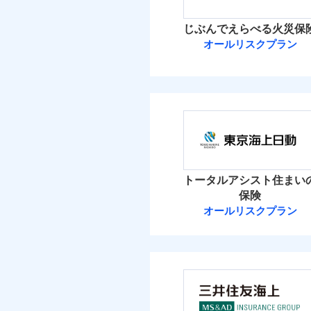
イチオシ
02
POINT
火災 1
じぶんでえらべる火災保
ソニー損保の新ネット火
オールリスクプラン
2
しかも「地震上乗せ特約
建物
れます（一部損は対象外
ＳＯＭＰＯダイ
2
家財
ＳＯＭＰＯダイレク
補償の範
03
POINT
保険料（
01
POINT
イチオシ
02
POINT
火災 1
火災
トータルアシスト住まい
落雷
お客様ご自身により、
保険
破裂・爆発
1
保険を除きます。）
建物
オールリスクプラン
東京海上日動火
減らしたコストをお客
盗難
自分に必要な補償を選
水濡れ
1
家財
騒擾（じょう）
東京海上日動火災保
地震保険もセットOK
外部からの落下・
「iehoいえほ」（
保険料（
01
POINT