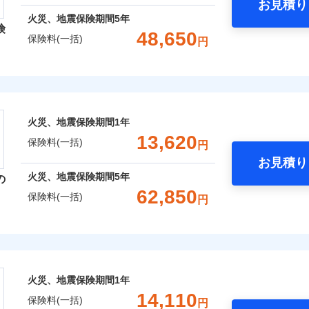
お見積り
年
地震 1年
火災 5年
火災、地震保険期間
5年
険
災保険は、補償の組合せが自由だから、必要な補償に絞って選
48,650
保険料(一括)
円
,260
5,200
10,3
（全半損時のみ）」で、地震の被害にも火災保険の保険金額に対
建物
円
円
）。
レクト損害保険株式会社
,960
1,560
13,5
家財
円
円
ト損害保険株式会社のおすすめポイント
囲
火災、地震保険期間
1年
？
一括）内訳
13,620
保険料(一括)
円
お見積り
年
地震 1年
火災 5年
風災・雹（ひょう）災、雪災
水災
火災、地震保険期間
5年
の
ウェブサイトでお手続きを完了された場合、10％のインター
62,850
保険料(一括)
円
,800
5,200
9,5
※1
建物
円
円
災保険株式会社
さまに還元
破損・汚損
べる、だから保険料にムダがない！
,560
1,560
7,2
家財
円
円
険株式会社のおすすめポイント
！
飛来・衝突
火災、地震保険期間
1年
補償選択型住宅用火災保険）
一括）内訳
14,110
保険料(一括)
円