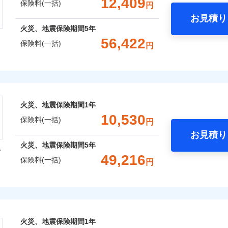
12,409
保険料(一括)
円
お見積り
社火災保険新規契約者数より算出[
補償内容
年
月]（ドコモスマート保険ナビ
年
地震 1年
火災 5年
火災、地震保険期間
5年
整理し、補償内容をシンプルにわかりやすくしています！
風災・雹（ひょう）災、雪災
水災
56,422
保険料(一括)
円
に応じた契約プランをご用意しています。
,810
5,200
12,6
建物
円
円
一
※1
せてオプションの特約のご選択が可能です。
金額なし
※2
株式会社
支払方法
年
床面積に対する損害の割合が80％以上）には、建物保険金額を
破損・汚損
月
,810
1,560
16,9
補償内容
家財
円
円
臨時費用
ランキングをもっと見る
会社のおすすめポイント
※
、「セレクト（水災なし）プラン
」の場合は、暮らしのQQ隊
損害防止費用
ネ
火災、地震保険期間
1年
飛来・衝突
残存物取片づけ費用
一括）内訳
申込方法
郵
10,530
一
保険料(一括)
金額なし
用
円
失火見舞費用
対
支払方法
年
お見積り
水道管修理費用
月
年
地震 1年
火災 5年
火災、地震保険期間
5年
型
地震火災費用
臨時費用
始期日
2025/1
ンターネット完結型の保険のため、保険料がリーズナブルで、
49,216
保険料(一括)
損害防止費用
囲
円
ネ
？
,242
5,200
9,7
建物
円
円
年割引
※1水
残存物取片づけ費用
申込方法
郵
火災保険株式会社
用
ポイントがたまります！保険料に対して、通常のdポイントとは
補償内容
失火見舞費用
説明事項
対
※2雑
補償内容
いの緊急かけつけサービス
るため、「d払い」や「dカード」でお支払いの場合は最大2%
,407
1,560
14,7
水道管修理費用
家財
円
※3
円
汚損に
風災・雹（ひょう）災、雪災
水災
あれば、ポイントで保険料を支払うこともできます。
保険株式会社のおすすめポイント
地震火災費用
始期日
2024/1
クレジットカード
一
ご自身にぴったりの補償をお選びいただけます。さらに、自分
金額なし
火災、地震保険期間
1年
※2
募集文書番号
※1
一
コンビニ払い