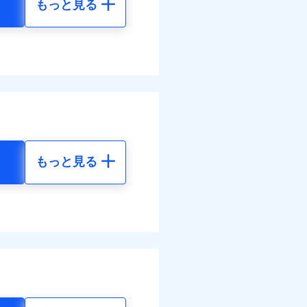
もっと見る
地震 5年
べます。
96
24,550
して最大100％で備えら
円
円
70
7,370
円
円
もっと見る
地震 5年
ネット割引が適用！（地震
00
24,550
円
円
30
7,370
円
円