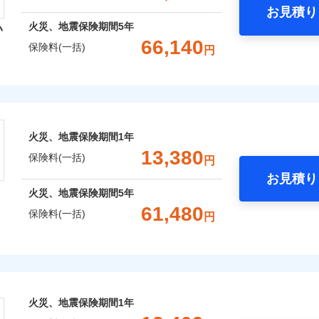
お見積り
年
地震 1年
火災 5年
火災、地震保険期間
5年
い
囲
？
予算に合わせて補償を自由にお選びいただけます。
66,140
保険料(一括)
円
,240
5,200
14,8
建物
円
円
”ではなく“新価”で保険金をお支払いします。
災保険株式会社
財の保険金額も自由に選べます。
上半期
新規契約数ランキング
風災・雹（ひょう）災、雪災
水災
,620
1,560
16,1
でもお申込み可能です！
家財
円
円
険株式会社のおすすめポイント
※1
社火災保険新規契約者数より算出[
年
月]（ドコモスマート保険ナビ
火災、地震保険期間
1年
一括）内訳
破損・汚損
13,380
囲
保険料(一括)
？
円
お見積り
年
地震 1年
火災 5年
飛来・衝突
火災、地震保険期間
5年
と密接に関わる費用も損害保険金としてまとめてお支払いしま
61,480
風災・雹（ひょう）災、雪災
水災
保険料(一括)
円
,480
5,200
16,8
ランキングをもっと見る
が一日でも早く保険金をお届けできるよう万全の損害サービス
建物
円
円
「介護アシスト」など豊富な付帯サービスでお客様の日々の生
※1
険
,870
1,560
17,4
家財
円
円
破損・汚損
おすすめポイント
火災、地震保険期間
1年
上半期
新規契約数ランキング
囲
飛来・衝突
一括）内訳
？
※2