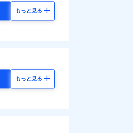
もっと見る
調べ）
地震 5年
10
24,550
円
円
括払
払い
全額お支払いいたしま
払い
50
7,370
円
円
サービスがご利用いただ
ット申込
送
括払
面
払い
もっと見る
払い
地震 5年
0/01
各種割引も充実していま
ット申込
26
24,550
円
円
災料率は最低リスク区分を適
送
※5
別に1%相当のdポイント
面
危険（盗難を除く）および破
のdポイントがたまりま
76
7,370
円
円
おいて、自己負担額5万円
0/01
括払
好みにオプションを追
括払