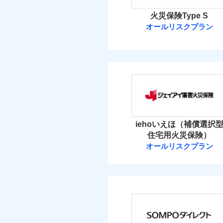
火災保険Type S
オールリスクプラン
ソニー損害保険
ソニー損害保険株式
保険料（
01
POINT
火災 1
iehoいえほ（補償選択
住宅用火災保険）
3
建物
オールリスクプラン
ジェイアイ傷害
4
家財
ジェイアイ傷害火災
保険料（
01
POINT