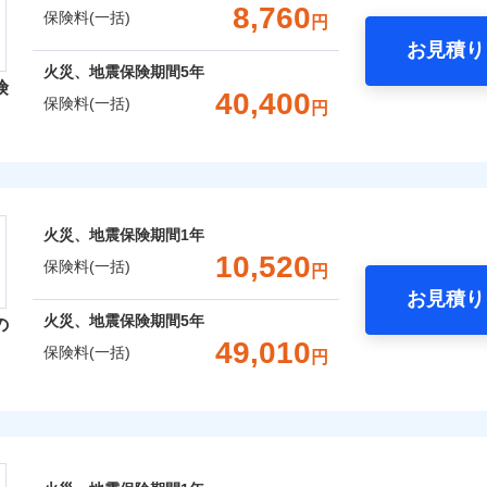
支払方法
年
一括）内訳
金額なし
年割引
補償内容を自由にカスタマイズしていただけます。ニーズに合
※2
※1水
8,760
保険料(一括)
円
支払方法
年
口座振替
月
用
償が必要か不安な人にも補償項目が選びやすいです。
破損・汚損
臨時費用
お見積り
月
※2破
銀行振込
わり・カギのトラブルサポー
年
地震 1年
火災 5年
心と信頼の事故対応で、万が一の場合も迅速に対応します。お
臨時費用
損害防止費用
※3水
火災、地震保険期間
5年
ネ
説明事項
険
どを、夜間・休日を問わず、24時間・365日対応しています。
損害防止費用
※4コ
災保険は、補償の組合せが自由だから、必要な補償に絞って選
飛来・衝突
残存物取片づけ費用
40,400
ネ
申込方法
郵
保険料(一括)
円
フォン
,710
5,200
7,8
残存物取片づけ費用
（全半損時のみ）」で、地震の被害にも火災保険の保険金額に対
建物
円
※3
円
失火見舞費用
申込方法
郵
用特約セットなし
対
です。本保険は、日新火災を引受保険会社とし、取扱代理店であるドコ
ます。
失火見舞費用
）。
レクト損害保険株式会社
水道管修理費用
対
※3
※5一
ランス（以下、ドコモ・インシュアランス）が提供するものです。
水道管修理費用
クレジットカード
地震火災費用
始期日
2026/0
,060
1,560
9,4
家財
円
円
地震火災費用
始期日
2025/1
コンビニ払い
※4
募集文書番号
ト損害保険株式会社のおすすめポイント
ドコモスマート保険ナビ編集部の評価
年割引
※1損
口座振替
囲
火災、地震保険期間
1年
？
囲
修理付帯費用保険金
率払、
※1水
？
※4
ターネット割引
銀行振込
一括）内訳
10,520
が低い
用
保険料(一括)
請求権保全行使手続費用保険金
円
火災保険は、補償の組合せが自由だから、必要な補償に絞って
補償内容
※2破
※2盗
4
わりサービス（24時間サポー
お見積り
等/騒
特約（全半損時のみ）」で、地震の被害にも最大100％で備え
説明事項
円
年
地震 1年
火災 5年
風災・雹（ひょう）災、雪災
説明事項
水災
損害拡大防止費用保険金
※4
火災、地震保険期間
5年
の
風災・雹（ひょう）災、雪災
水災
円（物
※3損
ウェブサイトでお手続きを完了された場合、10％のインター
あけサービス（24時間サポー
49,010
濡れは
※4損
保険料(一括)
一
円
金額なし
年割引
900
※2
5,200
5,3
建物
※3水
円
円
限り、
※1
支払方法
年
※4一
ッシュレス・リペアサービス
災保険株式会社
さまに還元
月
ペイジ
破損・汚損
破損支払限度額50万円
ドコモスマート保険ナビ編集部の評価
災害アラート
募集文書番号
破損・汚損
臨時費用
※3
べる、だから保険料にムダがない！
690
1,560
3,1
家財
円
円
初期費用補償特約
ソニー損害保険株式会社で
損害防止費用
険株式会社のおすすめポイント
ネ
募集文書番号
！
険料は下の場合の築年月で計
の復旧に関する特約
飛来・衝突
お見積もり
残存物取片づけ費用
しものときは「新価（再調達価額）」でお支払いします。
※4
飛来・衝突
申込方法
郵
ています。