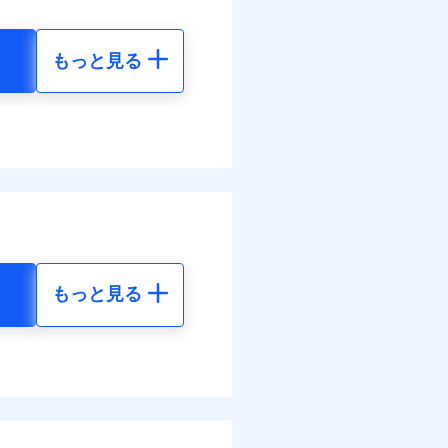
面
情報の取扱いに同意いただく
もっと見る
0/01
地震 5年
災料率は最低リスク区分を適
20
24,550
円
円
ぬれ、破損、汚損等は自己負
万円
70
7,370
円
円
故時諸費用（火災・風水災等
特約セットありも選択可能
調べ）
理費として保険金をお支払い
括払
。
情報の取扱いに同意いただく
払い
ットありも選択可能
物保険料に、バルコニー等専
払い
もっと見る
部分修繕費用特約保険料を
地震 5年
ット申込
す！
険金額×5％、300万円限度
送
体制で手厚く支援します！
括払、長期一括払のみ
00
24,550
円
円
てくれます。
面
活もしっかりサポートしま
ム契約を実現！書類の提出
ス体制で手厚く支援が受
4/01
40
7,370
円
円