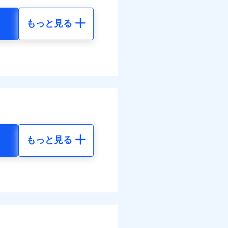
払い
わせたパック単位での補
災料率は最低リスク区分を適
払い
払い
もっと見る
払い
損・汚損の取扱いはなし
地震 5年
客さまからの事故のご連
道管修理費用の取扱いはなし
ット申込
ンビニ払の払込票をスマート
べます。
ット申込
送
アプリで支払うことができ
66
24,550
して最大100％で備えら
円
円
送
面
モと共同募集代理店である株
面
部契約のみ
1/01
30
7,370
円
円
0/01
害割合が30%未満の場合は定
水災料率は最も水災リスク
災料率は最低リスク区分を適
水災等地を適用
選べます。
損・汚損、物体の落下・飛来
難、水ぬれ等と破損等は5万
もっと見る
擾、水濡れのみ自己負担額5万
られます。
地震 5年
体の落下・飛来等/騒擾、水
害保険金として支払い
ネット割引が適用！（地震
建物のみ自己負担あり）
害保険金が支払われる場合に
括払
00
24,550
道管修理費用の取扱いはなし
費用保険金として支払い
円
円
払い
括払・年払のみ、コンビニ・
払い
ー（番号通知方式）
80
7,370
円
円
ット申込
送