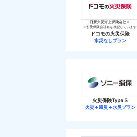
「iehoいえほ」（
金
保険料（
万一ご自宅が被害にあわ
01
新築
POINT
メデ
備考
付帯サービス
築5
コンビニ払いの払込票を
見積もりや保険会社とのご契
介護
イチオシ
02
POINT
築10
必要があります。詳細につい
火災 1
日新火災海上保険会社※
築15
補償の範
03
POINT
※引受保険会社名を表記しています
ドコモスマート保険ナビ
お客さまのニーズ・ご
ドコモの火災保険
当社による個人情報の取
1
建物
もしものとき、“時価
払込方法
その他付帯される費
水災なしプラン
用の補償
家具や電化製品等の家
払込方法
ドコモの火災保
火災
落雷
1
ネットに加え、お電話
家財
破裂・爆発
※
ドコモの火災保険
の
当
地震
適用される割引
免責金額（自己負担
家財
免責
見積もりや保険会社とのご契
盗難
額）
保険料（
01
POINT
補償の範
03
POINT
水濡れ
必要があります。詳細につい
イチオシ
02
POINT
騒擾（じょう）
その他条件
地震
ドコモスマート保険ナビ
外部からの落下・
火災 1
当社による個人情報の取
修理費だけでなく、修理
暮ら
火災保険Type S
付帯サービス
火災
付帯される費用保険
ビス
全国の損害サービス拠点
火災＋風災＋水災プラン
落雷
2
建物
金
修理費だけでなく、修
「メディカルアシスト」
破裂・爆発
ソニー損害保険
登記物件の火災保険をお
す！
全国の損害サービス拠
2
家財
と保険会社審査にお時間
けられます。
盗難
払込方法
ソニー損害保険株式
水濡れ