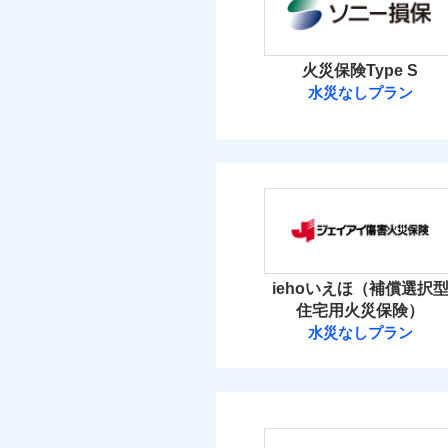
イチオシ
02
POINT
当
火災 1
すまいのリスクを6つに
火災
火災保険Type S
落雷
すまいやライフスタイル
水災なしプラン
2
建物
破裂・爆発
免責金額（自己負担
お客さまのニーズに合わ
免責
ソニー損害保険
額）
建物が全焼・全壊時（延
盗難
3
家財
す！
水濡れ
ソニー損害保険株式
「フルサポートプラン」
騒擾（じょう）
外部からの落下・
けます。
保険料（
付帯される費用の補
01
POINT
免責金額（自己負担
免責
マンション等の共同住宅専
償
額）
イチオシ
02
POINT
火災 1
iehoいえほ（補償選択
ドコモの火災保険はイ
住宅用火災保険）
補償の範
03
POINT
2
す。
建物
水災なしプラン
適用される割引
建築
付帯される費用保険
ジェイアイ傷害
保険料のお支払いでd
金
付帯サービス
住ま
が上乗せして進呈され
3
家財
火災
す。また「d払い」で
ジェイアイ傷害火災
落雷
免責金額（自己負担
破裂・爆発
3つの基本プランから
免責
額）
免責金額（自己負担