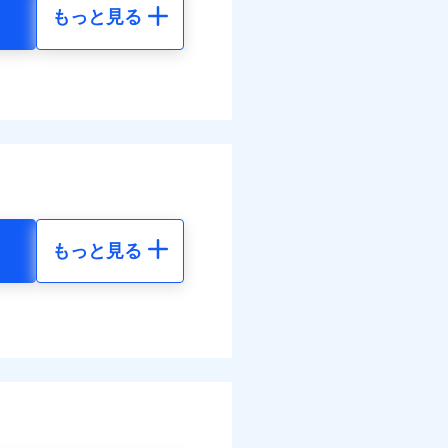
もっと見る
地震 5年
20
24,550
円
円
10
7,370
円
円
調べ）
もっと見る
地震 5年
す！
00
24,550
体制で手厚く支援します！
円
円
活もしっかりサポートしま
20
7,370
円
円