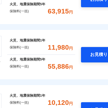
火災、地震保険期間
5年
63,915
保険料(一括)
円
株式会社
会社のおすすめポイント
火災、地震保険期間
1年
一括）内訳
11,980
保険料(一括)
円
お見積り
年
地震 1年
火災 5年
火災、地震保険期間
5年
型
55,886
保険料(一括)
円
,078
5,200
13,3
建物
円
円
火災保険株式会社
,298
1,560
18,6
家財
円
円
保険株式会社のおすすめポイント
火災、地震保険期間
1年
一括）内訳
10,120
保険料(一括)
円