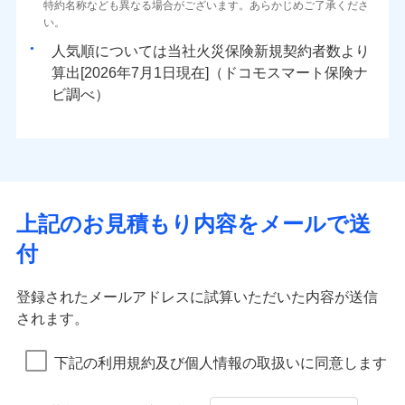
ドコモスマート保険ナビ編集部の評価
ソニー損害保険株式会社で
特約名称なども異なる場合がございます。あらかじめご了承くださ
三井住友海上火災保険株式会社で
臨時費用
対面
80％以上）には、建物保険金額を全額お支払いいたし
ネット申込
地震火災費用
0
1,070
※4
10,350
建物
円
円
円
水災
補償内容
盗難
火災、自然災害、盗難などトータルでカバーし、大
お見積もり
募集文書番号
い。
お見積もり
損害防止費用
ます！
申込方法
郵送
水濡れ
切な住まいをお守りします！
※1
ランキングをもっと見る
補償を自由に選べて、もしものときは「新価（再調達
騒擾（じょう）
始期日
2025/10/01
人気順については当社
新規契約者数より
その他付帯される
残存物取片づけ費用
「フルサポートプラン」、「セレクト（水災なし）プ
付帯される費用の
対面
修理付帯費用
外部からの落下・
破損・汚損
三井住友海上火災保険株式会社の
0
2,520
3,110
費用の補償
水まわりトラブル、カギ開け対応など「住まいのア
家財
円
価額）」でお支払いします。
円
円
補償
算出[
年
月
日現在]（ドコモスマート保険ナ
見積もりや保険会社とのご契約に先立ち、当社が提供する
※
失火見舞費用
ラン
」の場合は、暮らしのQQ隊サービスがご利用い
免責金額（自己負
飛来・衝突
詳細を見る
免責金額なし
※1盗難、水ぬれ等と破損等は5万円
シスタンスサービス」が無料付帯
万一ご自宅が被害にあわれた場合は、修繕業者のご紹
ドコモスマート保険ナビの利用規約と個人情報の取扱いに
始期日
ビ調べ）
2026/01/01
担額）
水道管修理費用
ただけます。
※2損害保険金として支払い
インターネット割引
同意いただく必要があります。詳細について、以下をご確
介などをご利用いただけます。
説明事項
補償の対象やお客さまの状況に応じたさまざまな割
地震火災費用
マンション等の共同住宅専用
※3損害保険金が支払われる場合に限
適用される割引
指定工務店割引
認ください。
※1破損・汚損、物体の落下・飛来等/
臨時費用
コンビニ払いの払込票をスマートフォンアプリでお支
見積もりや保険会社とのご契約に先立ち、当社が提供する
引をご用意！
り、費用保険金として支払い
ドコモスマート保険ナビ編集部の評価
騒擾、水濡れのみ自己負担額5万円
建築年割引（地震保険）
ドコモスマート保険ナビの利用規約と個人情報の取扱いに
損害防止費用
払いが可能です。
適用される割引
ドコモスマート保険ナビサービス利用規約
建築年割引
（物体の落下・飛来等/騒擾、水濡れ
同意いただく必要があります。詳細について、以下をご確
補償の範囲
補償内容
残存物取片づけ費用
？
付帯される費用保
当社による個人情報の取扱いについて（プライバシー
03
募集文書番号
POINT
説明事項
は建物のみ自己負担あり）
イチオシ
その他条件
指定工務店特約
02
※5
認ください。
POINT
ドコモの火災保険は、基本補償となる火災、破裂・爆
補償の範囲
付帯サービス
険金
住まいの緊急かけつけサービス
？
ポリシー）
03
失火見舞費用
POINT
※2水道管修理費用の取扱いはなし
補償内容
発に加え、風災、落雷や盗難・水ぬれなど住まいを取
上記のお見積もり内容をメールで送
※3一括払・年払のみ、コンビニ・ペ
ドコモスマート保険ナビサービス利用規約
水道管修理費用
※2
すまいのサポート24
ドコモの火災保険はインターネット完結型の保険の
免責金額（自己負
イジー（番号通知方式）
クレジットカード
り巻く多様なリスクに対応。3つの基本プランから選択
当社による個人情報の取扱いについて（プライバシー
火災
地震火災費用
風災・雹（ひょ
免責金額なし
付
担額）
リフォーム相談サービス
ため、保険料がリーズナブルで、各種割引も充実し
落雷
う）災、雪災
コンビニ払い
ＳＯＭＰＯダイレクト損害保険株式会社で
でき、さらに補償内容を自由にカスタマイズ可能なた
付帯サービス
ポリシー）
火災
風災・雹（ひょ
払込方法
免責金額（自己負
破裂・爆発
長期優良住宅の維持保全サポートサー
ています。
落雷
う）災、雪災
募集文書番号
お見積もり
免責金額なし
口座振替
め、住居形態やライフスタイルに合わせて無駄のない
適用される割引
建築年割引
担額）
破裂・爆発
ビス
臨時費用
登録されたメールアドレスに試算いただいた内容が送信
保険料のお支払いでdポイントがたまります！保険
銀行振込
最適設計が実現できます。スマホ・PCで手続きが完結
ドコモスマート保険ナビ編集部の評価
水災
盗難
損害防止費用
されます。
付帯サービス
料に対して、通常のdポイントとは別に1%相当のd
水まわり・カギのトラブルサポート
水濡れ
し、24時間365日の事故受付で万一の際も安心。保険
臨時費用
水災
盗難
見積もりや保険会社とのご契約に先立ち、当社が提供する
ベーシックプラン(水災なし)に該当す
※1
残存物取片づけ費用
※2
付帯される費用保
備考
騒擾（じょう）
一括払
ポイントが上乗せして進呈されるため、「d払い」
水濡れ
料に応じてdポイントもたまる、利便性とおトクさを兼
る補償内容です
ドコモスマート保険ナビの利用規約と個人情報の取扱いに
損害防止費用
修理費だけでなく、修理と密接に関わる費用も損害
外部からの落下・
険金
破損・汚損
※1
失火見舞費用
騒擾（じょう）
下記の利用規約及び個人情報の取扱いに同意します
備考
諸費用特約セットなし
支払方法
年払い
や「dカード」でお支払いの場合は最大2%のdポイ
同意いただく必要があります。詳細について、以下をご確
飛来・衝突
ね備えた火災保険です。
残存物取片づけ費用
外部からの落下・
付帯される費用保
保険金としてまとめてお支払いしてくれます。
破損・汚損
※2
水道管修理費用
※2
月払い
認ください。
ントがたまります。また「d払い」であれば、ポイ
飛来・衝突
クレジットカード
険金
失火見舞費用
全国の損害サービス拠点が一日でも早く保険金をお
ドコモスマート保険ナビ編集部の評価
地震火災費用
クレジットカード