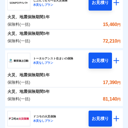
ドコモの火災保険はインターネット完結型の保険の
騒擾（じょう）
じぶんでえらべる火災保険
残存物取片づけ費用
「フルサポートプラン」、「セレクト（水災なし）プ
付帯される費用の
お見積り
外部からの落下・
破損・汚損
水災なしプラン
0
3,564
3,110
ジェイアイ傷害火災保険株式会社のおすすめポイ
家財
円
ため、保険料がリーズナブルで、各種割引も充実し
円
円
補償
※
失火見舞費用
ラン
」の場合は、暮らしのQQ隊サービスがご利用い
免責金額（自己負
飛来・衝突
免責金額なし
ント
ています。
担額）
水道管修理費用
ただけます。
火災、地震保険期間
1年
保険料のお支払いでdポイントがたまります！保険
地震火災費用
マンション等の共同住宅専用
保険料（一括）内訳
15,460
保険料(一括)
01
POINT
円
臨時費用
料に対して、通常のdポイントとは別に1%相当のd
火災、地震保険期間
5年
損害防止費用
適用される割引
建築年割引
ポイントが上乗せして進呈されるため、「d払い」
火災 1年
地震 1年
72,210
保険料(一括)
補償の範囲
補償内容
残存物取片づけ費用
？
付帯される費用保
03
円
POINT
や「dカード」でお支払いの場合は最大2%のdポイ
イチオシ
02
POINT
付帯サービス
険金
住まいの緊急かけつけサービス
失火見舞費用
ントがたまります。また「d払い」であれば、ポイ
ＳＯＭＰＯダイレクト損害保険株式会社
補償内容
0
1,780
10,350
建物
円
円
円
水道管修理費用
※3
ントで保険料を支払うこともできます。
ソニー損保の新ネット火災保険は、補償の組合せが自
トータルアシスト住まいの保険
免責金額（自己負
クレジットカード
お見積り
火災
地震火災費用
風災・雹（ひょ
免責金額なし
※2
水災なしプラン
3つの基本プランからご自身にぴったりの補償をお
ＳＯＭＰＯダイレクト損害保険株式会社のおすす
担額）
由だから、必要な補償に絞って選べます。
落雷
う）災、雪災
コンビニ払い
払込方法
0
免責金額（自己負
破裂・爆発
2,220
3,110
めポイント
選びいただけます。さらに、自分好みにオプション
家財
円
円
円
しかも「地震上乗せ特約（全半損時のみ）」で、地震
免責金額なし
口座振替
※2
適用される割引
建築年割引
火災、地震保険期間
1年
担額）
臨時費用
を追加・削除することで、補償内容を自由にカスタ
の被害にも火災保険の保険金額に対して最大100％で備
銀行振込
保険料（一括）内訳
17,390
保険料(一括)
01
POINT
水災
盗難
円
損害防止費用
マイズしていただけます。ニーズに合わせたパック
えられます（一部損は対象外）。
付帯サービス
水まわり・カギのトラブルサポート
水濡れ
臨時費用
※1
残存物取片づけ費用
火災、地震保険期間
5年
付帯される費用保
単位での補償設計のため、どの補償が必要か不安な
騒擾（じょう）
一括払
損害防止費用
外部からの落下・
険金
破損・汚損
火災 1年
地震 1年
失火見舞費用
人にも補償項目が選びやすいです。
81,140
保険料(一括)
備考
諸費用特約セットなし
支払方法
年払い
円
飛来・衝突
残存物取片づけ費用
付帯される費用保
※3
補償の範囲
水道管修理費用
？
03
※3
POINT
日新火災が提供する安心と信頼の事故対応で、万が
月払い
険金
東京海上日動火災保険株式会社
失火見舞費用
イチオシ
02
POINT
0
1,000
地震火災費用
10,350
クレジットカード
建物
円
円
円
一の場合も迅速に対応します。お客さまからの事故
水道管修理費用
ドコモの火災保険
お見積り
コンビニ払い
ネット申込
※4
のご連絡の受付や事故相談などを、夜間・休日を問
水災なしプラン
払込方法
東京海上日動火災保険株式会社のおすすめポイン
お客様ご自身により、ウェブサイトでお手続きを完
地震火災費用
建築年割引
火災
風災・雹（ひょ
口座振替
申込方法
郵送
わず、24時間・365日対応しています。
適用される割引