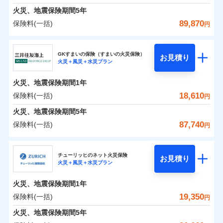
臨時費用
えられます（一部損は対象外）。
募集文書番号
建築年割引（地震保険）
火災、地震保険期間
5年
単位での補償設計のため、どの補償が必要か不安な
損害防止費用
適用される割引
建築年割引
ドコモスマート保険ナビ編集部の評価
見積もりや保険会社とのご契約に先立ち、当社が提供する
始期日
2024/10/01
火災 1年
地震 1年
人にも補償項目が選びやすいです。
89,870
保険料(一括)
補償内容
残存物取片づけ費用
付帯される費用保
円
ドコモスマート保険ナビの利用規約と個人情報の取扱いに
その他条件
指定工務店特約
※6
補償の範囲
？
付帯サービス
険金
03
住まいの緊急かけつけサービス
POINT
失火見舞費用
日新火災が提供する安心と信頼の事故対応で、万が
同意いただく必要があります。詳細について、以下をご確
修理費だけでなく、修理と密接に関わる費用も損害
東京海上日動火災保険株式会社
※1水災料率は最低リスク区分を適用
イチオシ
02
補償内容
POINT
0
1,400
10,350
建物
円
円
円
認ください。
水道管修理費用
一の場合も迅速に対応します。お客さまからの事故
※2
※2水ぬれ、破損、汚損等は自己負担
保険金としてまとめてお支払いしてくれます。
すまいのサポート24
GKすまいの保険（すまいの火災保険）
免責金額（自己負
クレジットカード
お見積り
地震火災費用
額5万円
免責金額なし
のご連絡の受付や事故相談などを、夜間・休日を問
※1
ドコモスマート保険ナビサービス利用規約
火災＋風災＋水災プラン
東京海上日動火災保険株式会社のおすすめポイン
担額）
お客様ご自身により、ウェブサイトでお手続きを完
リフォーム相談サービス
全国の損害サービス拠点が一日でも早く保険金をお
コンビニ払い
火災
風災・雹（ひょ
付帯サービス
※3事故時諸費用（火災・風水災等限
わず、24時間・365日対応しています。
ドコモスマート保険ナビ編集部の評価
払込方法
当社による個人情報の取扱いについて（プライバシー
0
免責金額（自己負
1,560
3,110
ト
家財
円
了された場合、10％のインターネット割引が適用！
落雷
長期優良住宅の維持保全サポートサー
円
う）災、雪災
円
届けできるよう万全の損害サービス体制で手厚く支
定）特約セットありも選択可能
免責金額なし
口座振替
※1
適用される割引
建築年割引
火災、地震保険期間
1年
担額）
ポリシー）
破裂・爆発
ビス
臨時費用
※4修理費として保険金をお支払いし
（地震保険を除きます。）
正式名称は、すまいの保険です。本保険は、日新火災を引受保険会社
援が受けられます。
銀行振込
説明事項
保険料（一括）内訳
18,610
保険料(一括)
01
POINT
円
ます。
損害防止費用
とし、取扱代理店であるドコモと共同募集代理店である株式会社ドコ
登記物件の火災保険をお申込みの方におすすめ！登記
減らしたコストをお客さまに還元
付帯サービス
水まわり・カギのトラブルサポート
「メディカルアシスト」「介護アシスト」など豊富
水災
盗難
臨時費用
※5セットありも選択可能
ベーシックプラン(水災あり)に該当す
モ・インシュアランス（以下、ドコモ・インシュアランス）が提供す
残存物取片づけ費用
火災、地震保険期間
5年
情報の自動照合によるリアルタイム契約を実現！書類
付帯される費用保
備考
一括払
水濡れ
な付帯サービスでお客様の日々の生活も充実したサ
自分に必要な補償を選べる、だから保険料にムダが
※6建物保険料に、バルコニー等専用
る補償内容です
るものです。
損害防止費用
※1
険金
火災 1年
騒擾（じょう）
地震 1年
失火見舞費用
の提出と保険会社審査にお時間をいただきません！
87,740
保険料(一括)
備考
諸費用特約セットなし
支払方法
年払い
円
使用部分修繕費用特約保険料を含む
ポートが受けられます。
ない！
外部からの落下・
破損・汚損
残存物取片づけ費用
付帯される費用保
※2
水道管修理費用
※7保険金額×5％、300万円限度
※2
月払い
飛来・衝突
クレジットカード
険金
三井住友海上火災保険株式会社
地震保険もセットOK！
失火見舞費用
イチオシ
02
POINT
※8一括払、長期一括払のみ
0
2,620
地震火災費用
10,350
クレジットカード
建物
円
円
円
補償の範囲
？
03
POINT
コンビニ払い
水道管修理費用
チューリッヒのネット火災保険
「iehoいえほ」（補償選択型住宅用火災保険）
お見積り
コンビニ払い
ネット申込
※3
払込方法
火災＋風災＋水災プラン
口座振替
払込方法
三井住友海上火災保険株式会社のおすすめポイン
お客さまのニーズ・ご予算に合わせて補償を自由に
地震火災費用
建築年割引
口座振替
申込方法
郵送
適用される割引
銀行振込
0
3,330
3,110
ト
家財
円
お選びいただけます。
円
円
募集文書番号
ジェイアイ傷害火災保険株式会社で
インターネット割引
銀行振込
火災、地震保険期間
1年
対面
東京海上日動火災保険株式会社で
火災
風災・雹（ひょ
d払い
修理付帯費用保険金
補償の範囲
※3
？
03
お見積もり
POINT
もしものとき、“時価”ではなく“新価”で保険金をお
落雷
う）災、雪災
お見積もり
その他付帯される
保険料（一括）内訳
19,350
保険料(一括)
01
POINT
円
請求権保全行使手続費用保険金
破裂・爆発
※3
水まわりサービス（24時間サポー
支払いします。
費用の補償
一括払
始期日
2025/10/01
一括払
ジェイアイ傷害火災保険株式会社の
ト）
火災、地震保険期間
5年
損害拡大防止費用保険金
上半期
新規契約数ランキング
※3
東京海上日動火災保険株式会社の
支払方法
年払い
家具や電化製品等の家財の保険金額も自由に選べま
支払方法
年払い
水災
盗難