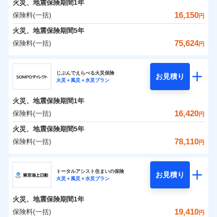
火災、地震保険期間
地震の被害にも最大100％で備えられます。
1年
保険料（一括）内訳
01
POINT
けできるよう万全の損害サービス体制で手厚く支援し
地震保険建築年割引
支払方法
年払い
一括払
適用される割引
16,150
保険料(一括)
火災
風災・雹（ひょ
円
ランキングをもっと見る
ます！
家財セット割引
月払い
支払方法
年払い
落雷
う）災、雪災
「メディカルアシスト」「介護アシスト」など豊富な
火災 1年
地震 1年
火災、地震保険期間
破裂・爆発
5年
月払い
補償内容
その他条件
地震火災費用特約
※7
ネット申込
付帯サービスでお客様の日々の生活もしっかりサポー
75,624
保険料(一括)
円
イチオシ
02
水災
盗難
申込方法
郵送
トします！
POINT
ネット申込
0
1,502
10,350
建物
円
円
円
ドコモスマート保険ナビ編集部の評価
ソニー損害保険株式会社で
水濡れ
暮らしのQQ隊（カギあけQQサービ
ジェイアイ傷害火災保険株式会社
免責金額（自己負
対面
申込方法
郵送
付帯サービス
免責金額なし
騒擾（じょう）
お見積もり
※2
ス、水まわりQQサービス）
上半期
新規契約数ランキング
担額）
ドコモの火災保険はインターネット完結型の保険の
じぶんでえらべる火災保険
外部からの落下・
破損・汚損
対面
お見積り
火災＋風災＋水災プラン
補償を自由に選べて、もしものときは「新価（再調達
飛来・衝突
0
2,234
3,110
ジェイアイ傷害火災保険株式会社のおすすめポイ
家財
補償の範囲
円
ため、保険料がリーズナブルで、各種割引も充実し
円
円
始期日
2025/10/01
？
03
POINT
補償内容
※1
クレジットカード
※8
臨時費用
価額）」でお支払いします。
ント
見積もりや保険会社とのご契約に先立ち、当社が提供する
当社火災保険新規契約者数より算出[
年
月]（ドコモスマート保険
ています。
始期日
2026/01/01
火災、地震保険期間
1年
コンビニ払い
※8
損害防止費用
ナビ調べ）
万一ご自宅が被害にあわれた場合は、修繕業者のご紹
ドコモスマート保険ナビの利用規約と個人情報の取扱いに
※1水災料率は最低リスク区分を適用
払込方法
保険料のお支払いでdポイントがたまります！保険
保険料（一括）内訳
16,420
保険料(一括)
01
口座振替
POINT
円
※2盗難、水ぬれ等と破損等は5万円
同意いただく必要があります。詳細について、以下をご確
残存物取片づけ費用
介などをご利用いただけます。
付帯される費用保
※1損害割合が30%未満の場合は定率
免責金額（自己負
火災
風災・雹（ひょ
料に対して、通常のdポイントとは別に1%相当のd
免責金額なし
説明事項
※3損害保険金として支払い
※1
銀行振込
認ください。
険金
※8
落雷
う）災、雪災
払、水災料率は最も水災リスクが低い
失火見舞費用
コンビニ払いの払込票をスマートフォンアプリでお支
担額）
火災、地震保険期間
5年
※3
ポイントが上乗せして進呈されるため、「d払い」
※4損害保険金が支払われる場合に限
破裂・爆発
水災等地を適用
火災 1年
水道管修理費用
地震 1年
払いが可能です。
ドコモスマート保険ナビサービス利用規約
※4
78,110
保険料(一括)
り、費用保険金として支払い
円
や「dカード」でお支払いの場合は最大2%のdポイ
※2破損・汚損、物体の落下・飛来等/
一括払
イチオシ
02
臨時費用
POINT
地震火災費用
当社による個人情報の取扱いについて（プライバシー
※5
騒擾、水濡れのみ自己負担額5万円
水災
補償内容
盗難
ントがたまります。また「d払い」であれば、ポイ
支払方法
年払い
ＳＯＭＰＯダイレクト損害保険株式会社
説明事項
損害防止費用
ポリシー）
0
1,150
水濡れ
10,350
建物
（物体の落下・飛来等/騒擾、水濡れ
円
募集文書番号
円
円
ントで保険料を支払うこともできます。
ランキングをもっと見る
月払い
ソニー損保の新ネット火災保険は、補償の組合せが自
騒擾（じょう）
その他付帯される
トータルアシスト住まいの保険
残存物取片づけ費用
は建物のみ自己負担あり）
付帯される費用の
お見積り
修理付帯費用
外部からの落下・
破損・汚損
火災＋風災＋水災プラン
3つの基本プランからご自身にぴったりの補償をお
費用の補償
ＳＯＭＰＯダイレクト損害保険株式会社のおすす
由だから、必要な補償に絞って選べます。
※3水道管修理費用の取扱いはなし
補償
失火見舞費用
免責金額（自己負
飛来・衝突
免責金額なし
ネット申込
※4一括払・年払のみ、コンビニ・ペ
0
1,540
3,110
めポイント
選びいただけます。さらに、自分好みにオプション
家財
円
円
円
しかも「地震上乗せ特約（全半損時のみ）」で、地震
ＳＯＭＰＯダイレクト損害保険株式会社で
担額）
水道管修理費用
火災、地震保険期間
1年
イジー（番号通知方式）
申込方法
インターネット割引
郵送
を追加・削除することで、補償内容を自由にカスタ
お見積もり
の被害にも火災保険の保険金額に対して最大100％で備
地震火災費用
保険料（一括）内訳
19,410
保険料(一括)
01
POINT
円
適用される割引
指定工務店割引
対面
マイズしていただけます。ニーズに合わせたパック