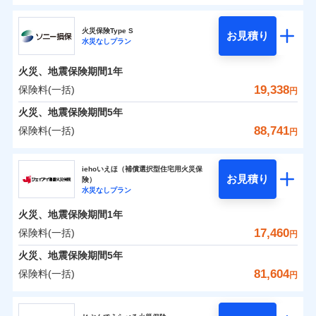
円
円
円
ドコモの火災保険
水災
盗難
修理費だけでなく、修理と密接に関わる費用も損害保
水濡れ
火災保険Type S
お見積り
補償の範囲
※1
？
0
03
3,870
3,110
POINT
家財
騒擾（じょう）
円
険金としてまとめてお支払いします！
円
円
水災なしプラン
※
ドコモの火災保険
のおすすめポイント
外部からの落下・
破損・汚損
全国の損害サービス拠点が一日でも早く保険金をお届
飛来・衝突
火災、地震保険期間
1年
保険料（一括）内訳
01
POINT
けできるよう万全の損害サービス体制で手厚く支援し
19,338
保険料(一括)
火災
風災・雹（ひょ
円
ランキングをもっと見る
ます！
落雷
う）災、雪災
「メディカルアシスト」「介護アシスト」など豊富な
火災 1年
地震 1年
火災、地震保険期間
破裂・爆発
5年
付帯サービスでお客様の日々の生活もしっかりサポー
88,741
保険料(一括)
円
イチオシ
02
POINT
水災
盗難
トします！
0
3,010
10,350
建物
円
円
円
水濡れ
ソニー損害保険株式会社
※1
騒擾（じょう）
すまいのリスクを6つに整理し、補償内容をシンプルに
上半期
新規契約数ランキング
iehoいえほ（補償選択型住宅用火災保
外部からの落下・
破損・汚損
お見積り
険）
わかりやすくしています！
飛来・衝突
0
4,200
3,110
ソニー損害保険株式会社のおすすめポイント
家財
補償の範囲
円
円
円
水災なしプラン
？
03
POINT
補償内容
※2
すまいやライフスタイルに応じた契約プランをご用意
当社火災保険新規契約者数より算出[
年
月]（ドコモスマート保険
火災、地震保険期間
1年
保険料（一括）内訳
01
POINT
しています。
ナビ調べ）
17,460
保険料(一括)
円
お客さまのニーズに合わせてオプションの特約のご選
免責金額（自己負
火災
風災・雹（ひょ
免責金額なし
※2
落雷
う）災、雪災
択が可能です。
担額）
火災 1年
地震 1年
火災、地震保険期間
5年
破裂・爆発
建物が全焼・全壊時（延床面積に対する損害の割合が
81,604
保険料(一括)
円
イチオシ
02
臨時費用
80％以上）には、建物保険金額を全額お支払いいたし
POINT
0
2,314
10,350
建物
円
円
円
水災
補償内容
盗難
ジェイアイ傷害火災保険株式会社
損害防止費用
ます！
水濡れ
※1
ランキングをもっと見る