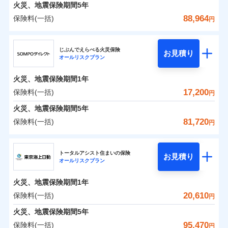
火災 1年
地震 1年
火災、地震保険期間
5年
88,964
保険料(一括)
円
0
3,150
10,350
建物
円
円
円
ジェイアイ傷害火災保険株式会社
じぶんでえらべる火災保険
お見積り
オールリスクプラン
0
4,455
3,110
ジェイアイ傷害火災保険株式会社のおすすめポイ
家財
円
円
円
ント
火災、地震保険期間
1年
保険料（一括）内訳
17,200
保険料(一括)
01
POINT
円
火災、地震保険期間
5年
火災 1年
地震 1年
81,720
保険料(一括)
円
イチオシ
02
POINT
ＳＯＭＰＯダイレクト損害保険株式会社
0
2,390
10,350
建物
円
円
円
ソニー損保の新ネット火災保険は、補償の組合せが自
トータルアシスト住まいの保険
お見積り
オールリスクプラン
ＳＯＭＰＯダイレクト損害保険株式会社のおすす
由だから、必要な補償に絞って選べます。
0
3,210
3,110
めポイント
家財
円
円
円
しかも「地震上乗せ特約（全半損時のみ）」で、地震
火災、地震保険期間
1年
の被害にも火災保険の保険金額に対して最大100％で備
保険料（一括）内訳
20,610
保険料(一括)
01
POINT
円
えられます（一部損は対象外）。
火災、地震保険期間
5年
火災 1年
地震 1年
95,470
保険料(一括)
円