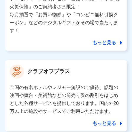
バンネット日本橋ビル 3F
火災保険」のご契約者さま限定！
株式会社ドコモ・インシュアランス
毎月抽選で「お買い物券」や「コンビニ無料引換ク
ーポン」などのデジタルギフトがその場で当たりま
個人情報の第三者提供について
す！
当社ではご本人の同意がある場合または法令に基づく場
合を除き、第三者に提供いたしません。
もっと見る
業務の委託
当社は利用目的の達成に必要な範囲内において個人情報
クラブオフプラス
の取り扱いの全部または一部を委託する場合がありま
す。
全国の有名ホテルやレジャー施設のご優待、話題の
個人データの共同利用
映画や舞台・美術館などの前売り券の割引をはじめ
とした各種サービスを提供しております。国内外20
当社は株式会社NTTドコモとの間で、以下のとおり個
人データを共同利用します。
万以上の施設やサービスでご利用いただけます。
【共同して利用される利用データの項目】
もっと見る
当社又は株式会社NTTドコモがサービス提供等を通じて