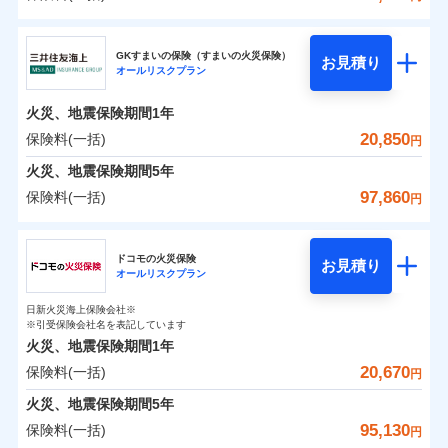
補償の範囲
？
03
POINT
東京海上日動火災保険株式会社
イチオシ
02
POINT
0
2,000
10,350
建物
円
円
円
GKすまいの保険（すまいの火災保険）
お見積り
オールリスクプラン
東京海上日動火災保険株式会社のおすすめポイン
お客様ご自身により、ウェブサイトでお手続きを完
火災
風災・雹（ひょ
0
1,740
3,110
ト
家財
円
了された場合、10％のインターネット割引が適用！
落雷
円
う）災、雪災
円
火災、地震保険期間
1年
破裂・爆発
（地震保険を除きます。）
保険料（一括）内訳
20,850
保険料(一括)
01
POINT
円
減らしたコストをお客さまに還元
水災
盗難
火災、地震保険期間
5年
水濡れ
自分に必要な補償を選べる、だから保険料にムダが
※1
火災 1年
騒擾（じょう）
地震 1年
97,860
保険料(一括)
円
ない！
外部からの落下・
破損・汚損
飛来・衝突
三井住友海上火災保険株式会社
地震保険もセットOK！
イチオシ
02
POINT
0
3,530
10,350
建物
円
円
円
ドコモの火災保険
「iehoいえほ」（補償選択型住宅用火災保険）
お見積り
オールリスクプラン
三井住友海上火災保険株式会社のおすすめポイン
お客さまのニーズ・ご予算に合わせて補償を自由に
0
3,620
3,110
ト
家財
円
お選びいただけます。
円
円
日新火災海上保険会社※
※引受保険会社名を表記しています
補償の範囲
？
03
POINT
もしものとき、“時価”ではなく“新価”で保険金をお
保険料（一括）内訳
01
POINT
火災、地震保険期間
1年
支払いします。
20,670
保険料(一括)
上半期
新規契約数ランキング
円
家具や電化製品等の家財の保険金額も自由に選べま
火災 1年
地震 1年
火災
風災・雹（ひょ
火災、地震保険期間
5年
す。
落雷
う）災、雪災
当社火災保険新規契約者数より算出[
年
月]（ドコモスマート保険
95,130
保険料(一括)
破裂・爆発
円
ネットに加え、お電話でもお申込み可能です！
イチオシ
02
POINT
0
3,520
10,350
ナビ調べ）
建物