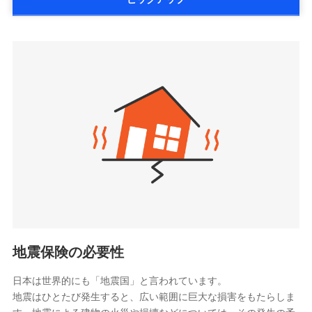
詳細を見る
払、水災料率は最低リスク区分を適用
大樹生命保険株式会社（https://www.taiju-
三井住友海上火災保険株式会社で
※2失火見舞費用の取扱いはなし
life.co.jp）
お見積もり
※3水道管修理費用の取扱いはなし
太陽生命保険株式会社（https://www.taiyo-
見積もりや保険会社とのご契約に先立ち、当社が提供する
説明事項
※4地震火災費用の取扱いはなし
三井住友海上火災保険株式会社の
seimei.co.jp）
ドコモスマート保険ナビの利用規約と個人情報の取扱いに
※5火災・風災等の事故により建物に
詳細を見る
損害が生じたとき、日新火災がご案内
チューリッヒ生命保険株式会社
同意いただく必要があります。詳細について、以下をご確
する修理業者（指定工務店）が建物の
認ください。
（https://www.zurichlife.co.jp/）
修理を行います。
東京海上日動あんしん生命保険株式会社
ドコモスマート保険ナビサービス利用規約
見積もりや保険会社とのご契約に先立ち、当社が提供する
（https://www.tmn-anshin.co.jp/）
当社による個人情報の取扱いについて（プライバシー
ドコモスマート保険ナビの利用規約と個人情報の取扱いに
募集文書番号
なないろ生命保険株式会社
ポリシー）
同意いただく必要があります。詳細について、以下をご確
（https://www.nanairolife.co.jp/）
認ください。
日本生命保険相互会社
ドコモスマート保険ナビサービス利用規約
（https://www.nissay.co.jp）
当社による個人情報の取扱いについて（プライバシー
はなさく生命保険株式会社
ポリシー）
（https://www.life8739.co.jp/）
ドコモスマート保険ナビ編集部の評価
マニュライフ生命保険株式会社
（https://www.manulife.co.jp/）
地震保険の必要性
三井住友海上あいおい生命保険株式会社
ドコモの火災保険は、基本補償となる火災、破裂・爆
（https://www.msa-life.co.jp/）
発に加え、風災、落雷や盗難・水ぬれなど住まいを取
日本は世界的にも「地震国」と言われています。
メットライフ生命株式会社
地震はひとたび発生すると、広い範囲に巨大な損害をもたらしま
り巻く多様なリスクに対応。3つの基本プランから選択
(https://www.metlife.co.jp/)