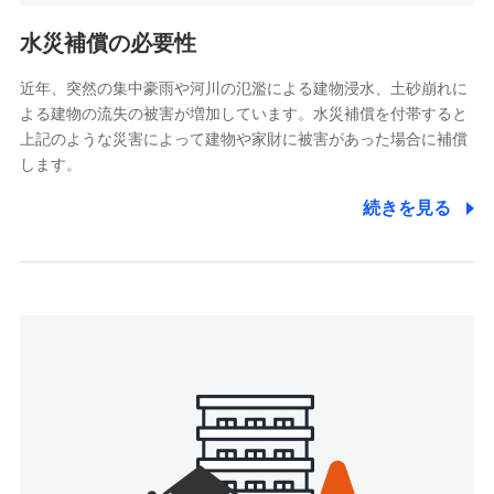
リトルファミリー少額短期保険株式会社
ポリシー）
(https://www.littlefamily-ssi.com/)
水災補償の必要性
2.共同募集を行う代理店から受領する個人情報
近年、突然の集中豪雨や河川の氾濫による建物浸水、土砂崩れに
よる建物の流失の被害が増加しています。水災補償を付帯すると
郵便、電話、およびＥメール等により、当社と取引のあるも
しくは委託を受けている保険会社・提携会社の保険その他に
上記のような災害によって建物や家財に被害があった場合に補償
関する情報を提供し、金融商品等の契約を勧奨するため、ま
します。
た維持管理等の委託業務遂行のため、またそれらに付帯、関
連する当社および提携会社のサービスを案内、提供するため
続きを見る
（なお、当社は複数の保険会社と取引があり、取得した個人
情報を取引のある他の保険会社の商品・サービスをご提案す
るために利用させていただくことがあります。）
上記に係る連絡・手続き・管理等付帯業務を行うため
3.セミナー募集サイトから取得した個人情報
各種セミナーの案内、開催のため
上記に係る連絡・手続き・管理等付帯業務を行うため
4.家族・友達紹介にて取得した個人情報
被紹介者への連絡、及び当社と取引のあるもしくは委託を受