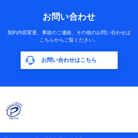
果情報、メールマガジンを提供した際のメール内容や送信履
歴の情報及び保険の更改案内等を提供した際のメール内容や
送信履歴などの情報）が含まれます。
お問い合わせ
保険契約情報
当社又は株式会社NTTドコモが取得し、又は保有する保険契
約に関する情報。例として、保険契約者及び被保険者の氏
契約内容変更、事故のご連絡、その他のお問い合わせは
名、住所、生年月日、性別、保険契約者と被保険者の関係、
こちらからご覧ください。
保険加入の目的、保険商品の内容、保険料、保険料のお支払
方法、車のメーカーや走行距離などの情報、建物の構造や築
年数などの情報、ペットの種類や年齢などの情報などが含ま
お問い合わせはこちら
れます。
【共同して利用する者の範囲】
当社
株式会社NTTドコモ
【利用する者の利用目的】
当社又は株式会社NTTドコモが提供する保険関連サービスに
おけるユーザ登録受付および管理のため
当社又は株式会社NTTドコモと取引のあるもしくは委託を受
けている保険会社・提携会社の保険その他に関する情報を提
供するため、また維持管理等の委託業務遂行のため、またそ
れらに付帯、関連する当社、株式会社NTTドコモおよび提携