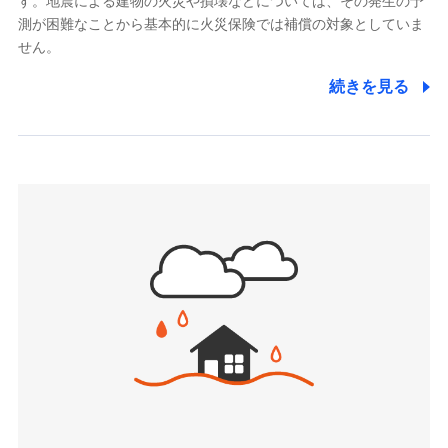
す。地震による建物の火災や損壊などについては、その発生の予
でき、さらに補償内容を自由にカスタマイズ可能なた
メディケア生命保険株式会社
測が困難なことから基本的に火災保険では補償の対象としていま
め、住居形態やライフスタイルに合わせて無駄のない
（https://www.medicarelife.com/）
せん。
最適設計が実現できます。スマホ・PCで手続きが完結
し、24時間365日の事故受付で万一の際も安心。保険
■少額短期保険
続きを見る
株式会社アシロ少額短期保険
料に応じてdポイントもたまる、利便性とおトクさを兼
(https://kailash.co.jp/)
ね備えた火災保険です。
SBIいきいき少額短期保険会社 (https://www.i-
sedai.com/)
SBIペット少額短期保険株式会社
(https://www.sbipet-ssi.co.jp/)
SBIリスタ少額短期保険会社
ドコモの火災保険で
(https://www.jishin.co.jp/)
お見積もり
スマートプラス少額短期保険株式会社
（https://www.smartplus-insurance.com/）
見積もりや保険会社とのご契約に先立ち、当社が提供する
チューリッヒ少額短期保険株式会社
ドコモスマート保険ナビの利用規約と個人情報の取扱いに
(https://www.zurichssi.co.jp/)
同意いただく必要があります。詳細について、以下をご確
Tokio Marine X少額短期保険株式会社
認ください。
(https://www.tokiomarine-x.co.jp/)
ペットメディカルサポート株式会社
ドコモスマート保険ナビサービス利用規約
(https://pshoken.co.jp/)
当社による個人情報の取扱いについて（プライバシー