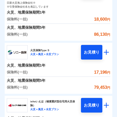
0
720
3,110
ト
家財
円
了された場合、10％のインターネット割引が適用！
落雷
円
う）災、雪災
円
インターネット割引
日新火災海上保険会社※
銀行振込
対面
破裂・爆発
修理付帯費用保険金
※引受保険会社名を表記しています
※4
（地震保険を除きます。）
正式名称は、すまいの保険です。本保険は、日新火災を引受保険会社
その他付帯される
保険料（一括）内訳
01
POINT
火災、地震保険期間
1年
とし、取扱代理店であるドコモと共同募集代理店である株式会社ドコ
請求権保全行使手続費用保険金
※4
水まわりサービス（24時間サポー
減らしたコストをお客さまに還元
補償内容
費用の補償
一括払
始期日
2025/10/01
水災
盗難
モ・インシュアランス（以下、ドコモ・インシュアランス）が提供す
18,600
保険料(一括)
ト）
損害拡大防止費用保険金
円
※4
水濡れ
支払方法
年払い
自分に必要な補償を選べる、だから保険料にムダが
るものです。
火災 1年
騒擾（じょう）
地震 1年
カギあけサービス（24時間サポー
火災、地震保険期間
5年
※1水災料率は最低リスク区分を適用
月払い
付帯サービス
ない！
外部からの落下・
破損・汚損
ト）
適用される割引
建築年割引
免責金額（自己負
説明事項
※2雑危険（盗難を除く）および破汚
飛来・衝突
86,130
保険料(一括)
免責金額なし
※2
円
地震保険もセットOK！
イチオシ
担額）
02
キャッシュレス・リペアサービス
POINT
損において、自己負担額5万円
0
2,050
10,350
建物
円
円
円
補償の範囲
ネット申込
？
03
POINT
家財破損支払限度額50万円
気象災害アラート
「iehoいえほ」（補償選択型住宅用火災保険）
ドコモの火災保険
申込方法
郵送
※5
お客さまのニーズ・ご予算に合わせて補償を自由に
臨時費用
その他条件
水災初期費用補償特約
※3
募集文書番号
火災保険Type S
お見積り
対面
0
1,880
3,110
家財
円
お選びいただけます。
※保険料は下の場合の築年月で計算し
損害防止費用
円
円
火災＋風災＋水災プラン
建物の復旧に関する特約
※
ドコモの火災保険
のおすすめポイント
火災
風災・雹（ひょ
ています。
補償の範囲
残存物取片づけ費用
？
03
付帯される費用保
※4
POINT
もしものとき、“時価”ではなく“新価”で保険金をお
落雷
う）災、雪災
始期日
2024/10/01
新築：2026年1月
火災、地震保険期間
1年
保険料（一括）内訳
険金
01
破裂・爆発
メディカルアシスト
備考
POINT
失火見舞費用
※5
支払いします。
築5年：2021年1月
付帯サービス
17,196
保険料(一括)
上半期
新規契約数ランキング
介護アシスト
円
水道管修理費用
築10年：2016年1月
※1水災料率は最低リスク区分を適用
家具や電化製品等の家財の保険金額も自由に選べま
水災
盗難
火災
築15年：2011年1月
風災・雹（ひょ
地震火災費用
火災 1年
※2破損・汚損の取扱いはなし
地震 1年
火災、地震保険期間
5年
す。
水濡れ
落雷
う）災、雪災
クレジットカード
ドコモスマート保険ナビ編集部の評価
※1
※3水道管修理費用の取扱いはなし
騒擾（じょう）
当社火災保険新規契約者数より算出[
年
月]（ドコモスマート保険
79,453
保険料(一括)
説明事項
破裂・爆発
円
ネットに加え、お電話でもお申込み可能です！
イチオシ
02
※4コンビニ払の払込票をスマートフ
POINT
外部からの落下・
破損・汚損
コンビニ払い
クレジットカード
防犯対策費用特約
ナビ調べ）
0
2,230
10,350
建物
円
払込方法
円
円
飛来・衝突
ォンアプリで支払うことができます。
ソニー損害保険株式会社
口座振替
コンビニ払い
その他付帯される
特別費用保険金特約
※4
ソニー損保の新ネット火災保険は、補償の組合せが
水災
盗難
※5一部契約のみ
払込方法
修理費だけでなく、修理と密接に関わる費用も損害保
iehoいえほ（補償選択型住宅用火災保
費用の補償
銀行振込
水濡れ
口座振替
バルコニー等専用使用部分修繕費
自由だから、必要な補償に絞って選べます。
お見積り
険）
補償の範囲
？
03
POINT
騒擾（じょう）
険金としてまとめてお支払いします！
0
2,910
用特約
3,110
ソニー損害保険株式会社のおすすめポイント
家財
※6
円
円
円
銀行振込
火災＋風災＋水災プラン
外部からの落下・
募集文書番号
破損・汚損
しかも、「地震上乗せ特約（全半損時のみ）」で、
全国の損害サービス拠点が一日でも早く保険金をお届
一括払
飛来・衝突