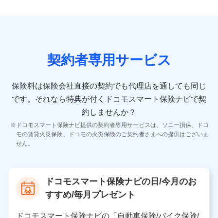
9.お問い合わせ情報
各種お問い合わせに対応するため
契約者専用サービス
10.受託業務の 個人情報
受託業務の遂行およびこれらに準ずる業務の遂行のため
保険料は保険会社直接の契約でも代理店を通しても同じ
です。
それなら特典が付くドコモスマート保険ナビで契
11.マイカー通勤管理クラウド並びに法人向けASPサー
ビスに関してのお問い合わせ情報
約しませんか？
各種お問い合わせに対応するため
ドコモスマート保険ナビ提供の契約者専用サービスは、ソニー損保、ドコ
当社のサービスに関する情報提供や、皆様に有用なお知らせ
モの賃貸火災保険、ドコモの火災保険のご契約者さまへの提供はございま
をお送りするため
せん。
アンケートの送付のため
当社のサービスや媒体の運営改善に必要なデータを解析し、
分析するため
当社の対応品質向上やお問い合わせ内容の正確な把握のため
ドコモスマート保険ナビの日/今月のお
個人情報保護管理者の職名、連絡先
すすめ/毎月プレゼント
株式会社ドコモ・インシュアランス 営業部長
〒103-0013 東京都中央区日本橋人形町2-14-10 アー
ドコモスマート保険ナビの「自動車保険/バイク保険/