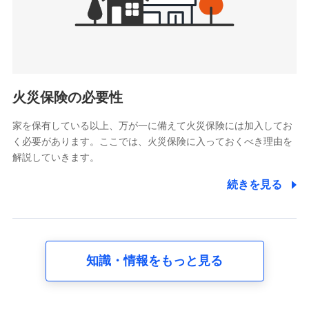
けている保険会社・提携会社の保険その他に関する情報を提
供し、金融商品等の契約を勧奨するため
アンケートやキャンペーン等の実施のため
上記に係る連絡・手続き・管理等付帯業務を行うため
5.通話録音にて取得する情報
電話対応の品質向上およびお問合せ内容の正確な把握のため
火災保険の必要性
家を保有している以上、万が一に備えて火災保険には加入してお
6.採用応募者の個人情報
く必要があります。ここでは、火災保険に入っておくべき理由を
採用選考および入社手続を実施するため
解説していきます。
7.社員（従業者）の個人情報
続きを見る
人事･勤怠･健康・労務等の管理、給与支給、福利厚生・採用
退職関連処理等の各種手続きのため、当社と従業員または従
業員同士の連絡のため
知識・情報をもっと見る
8.取引先個人情報
取引先としての選定業務、営業情報の提供業務、契約締結手
続き業務、取引管理業務、およびこれらに準ずる業務の遂行
のため