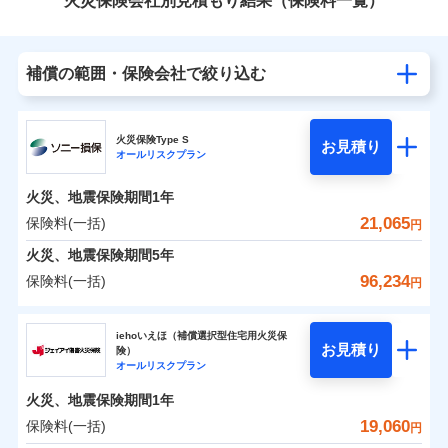
火災保険会社別見積もり結果（保険料一覧）
補償の範囲・保険会社で絞り込む
火災保険Type S
お見積り
オールリスクプラン
火災、地震保険期間
1年
21,065
保険料(一括)
円
火災、地震保険期間
5年
96,234
保険料(一括)
円
ソニー損害保険株式会社
iehoいえほ（補償選択型住宅用火災保
お見積り
険）
ソニー損害保険株式会社のおすすめポイント
オールリスクプラン
火災、地震保険期間
1年
保険料（一括）内訳
01
POINT
19,060
保険料(一括)
円