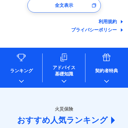
口座振替
バルコニー等専用使用部分修繕費
付時
募集文書番号
※4地震火災費用の取扱いはなし
ドコモスマート保険ナビサービス利用規約
全文表示
地震の被害にも最大100％で備えられます。
一括払
当社による個人情報の取扱いについて（プライバシー
用特約
※7
銀行振込
火災
風災・雹（ひょ
ユーザー登録受付および、管理のため
※5火災・風災等の事故により建物に
その他条件
住まいのアシスタンスサービス
※2
ポリシー）
当社による個人情報の取扱いについて（プライバシー
支払方法
年払い
落雷
う）災、雪災
郵便、電話、およびＥメール等により、当社と取引のあるも
損害が生じたとき、日新火災がご案内
破裂・爆発
ポリシー）
地震保険建築年割引
月払い
一括払
しくは委託を受けている保険会社・提携会社の保険その他に
する修理業者（指定工務店）が建物の
利用規約
適用される割引
WEB見積もり+メールアドレス登録後
家財セット割引
関する情報を提供し、金融商品等の契約を勧奨するため、ま
修理を行います。
支払方法
年払い
から4営業日+1日以降、お客さまが決
プライバシーポリシー
水災
盗難
備考
た維持管理等の委託業務遂行のため、またそれらに付帯、関
ネット申込
月払い
済した時点で保険のお申し込みと完了
水濡れ
連する当社および提携会社のサービスを案内、提供するため
その他条件
ソニー損害保険株式会社で
地震火災費用特約
※1
※8
申込方法
郵送
募集文書番号
騒擾（じょう）
となります。
（なお、当社は複数の保険会社と取引があり、取得した個人
ドコモスマート保険ナビ編集部の評価
お見積もり
外部からの落下・
破損・汚損
対面
ネット申込
情報を取引のある他の保険会社の商品・サービスをご提案す
飛来・衝突
クレジットカード
※9
クレジットカード
申込方法
郵送
※3
るために利用させていただくことがあります。）
コンビニ払い
補償を自由に選べて、もしものときは「新価（再調達
※9
始期日
2025/10/01
各種セミナーの開催のため
コンビニ払い
対面
見積もりや保険会社とのご契約に先立ち、当社が提供する
払込方法
払込方法
コンサルティングサービスの実施のため
口座振替
価額）」でお支払いします。
口座振替
ドコモスマート保険ナビの利用規約と個人情報の取扱いに
アドバイス
アンケートやキャンペーン等の実施のため
ランキング
契約者特典
※1水災料率は最低リスク区分を適用
銀行振込
万一ご自宅が被害にあわれた場合は、修繕業者のご紹
※9
始期日
2026/01/01
同意いただく必要があります。詳細について、以下をご確
銀行振込
基礎知識
上記に係る案内・手続き・管理等付帯業務を行うため
※2損害保険金として支払い
ドコモスマート保険ナビ編集部の評価
介などをご利用いただけます。
認ください。
説明事項
* 当社が委託を受けている保険会社の情報は、保険会社
※3損害保険金が支払われる場合に限
一括払
※1損害割合が30%未満の場合は定率
コンビニ払いの払込票をスマートフォンアプリでお支
一括払
ドコモスマート保険ナビサービス利用規約
り、費用保険金として支払い
のホームページに掲載しておりますので、ご確認くださ
払、水災料率は最も水災リスクが低い
支払方法
年払い
補償内容
払いが可能です。
支払方法
年払い
ドコモの火災保険は、基本補償となる火災、破裂・爆
い。
当社による個人情報の取扱いについて（プライバシー
水災等地を適用
月払い
説明事項
月払い
募集文書番号
ポリシー）
発に加え、風災、落雷や盗難・水ぬれなど住まいを取
※2水道管修理費用の取扱いはなし
■損害保険
※3一括払・年払のみ、コンビニ・ペ
り巻く多様なリスクに対応。3つの基本プランから選択
火災保険
免責金額（自己負
ネット申込
ネット申込
イジー（番号通知方式）
あいおいニッセイ同和損害保険株式会社
免責金額なし
でき、さらに補償内容を自由にカスタマイズ可能なた
担額）
申込方法
郵送
おすすめ人気ランキング
申込方法
(https://www.aioinissaydowa.co.jp/)
郵送
め、住居形態やライフスタイルに合わせて無駄のない
対面
ＳＯＭＰＯダイレクト損害保険株式会社で
募集文書番号
アクサ損害保険株式会社 (https://www.axa-
対面