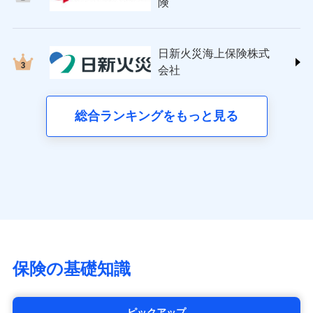
日新火災海上保険株式会社
険
詳細を見る
(https://www.nisshinfire.co.jp/)
備考
スリムプランに該当する補償内容です
見積もりや保険会社とのご契約に先立ち、当社が提供する
ペット＆ファミリー損害保険株式会社
ドコモスマート保険ナビの利用規約と個人情報の取扱いに
ドコモスマート保険ナビ編集部の評価
(https://www.petfamilyins.co.jp/)
クレジットカード
見積もりや保険会社とのご契約に先立ち、当社が提供する
同意いただく必要があります。詳細について、以下をご確
日新火災海上保険株式
ドコモスマート保険ナビ編集部の評価
三井住友海上火災保険株式会社 (https://www.ms-
コンビニ払い
ドコモスマート保険ナビの利用規約と個人情報の取扱いに
認ください。
会社
チューリッヒのネット火災保険は
ダイレクト型でネッ
ins.com/)
同意いただく必要があります。詳細について、以下をご確
払込方法
口座振替
ドコモスマート保険ナビサービス利用規約
すまいのリスクを６つに整理し、補償内容をシンプ
三井ダイレクト損害保険株式会社
ト完結のお手続き・リーズナブルな保険料
に加え、
火
認ください。
銀行振込
当社による個人情報の取扱いについて（プライバシー
ルにして、わかりやすいのが特徴です。
(https://www.mitsui-direct.co.jp/)
災に対する補償に加え、すべてのプランに盗難等がつ
総合ランキングをもっと見る
d払い
ドコモスマート保険ナビサービス利用規約
ポリシー）
すまいやライフスタイルに応じた契約プランを選べ
いており、
社会問題などを考慮された幅広い補償が特
当社による個人情報の取扱いについて（プライバシー
■生命保険
ます。
長です。
失火見舞金など付帯される費用保険金も多
一括払
ポリシー）
アクサ生命保険株式会社
く、ダイレクトでありながら充実した補償が魅力で
支払方法
年払い
建物が全焼・全壊時（延床面積に対する損害の割合
（https://www.axa.co.jp/）
す。
月払い
が80％以上）には、建物保険金額を全額お支払いし
SBI生命保険株式会社（https://www.sbilife.co.jp/）
てくれます。
FWD生命保険株式会社
ネット申込
※
（https://www.fwdlife.co.jp/）
家族Eye（親族連絡先制度）
がご利用できます。
申込方法
郵送
ソニー生命保険株式会社
※「ご契約者（保険にご加入されたお客さま）」が、その保険
対面
（https://www.sonylife.co.jp）
契約に関する緊急連絡先としてご親族を登録する制度。
チューリッヒ保険会社で
SOMPOひまわり生命保険株式会社
保険の基礎知識
お見積もり
始期日
2026/04/01
（https://www.himawari-life.co.jp/）
第一ネオ生命保険株式会社
チューリッヒ保険会社の
※1損害割合が30%未満の場合は定率
（https://neofirst.co.jp/）
ピックアップ