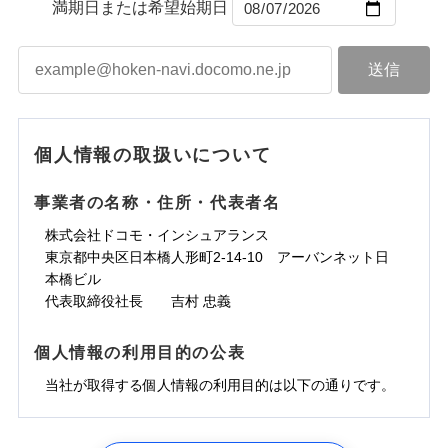
ントで保険料を支払うこともできます。
コンビニ払い
満期日または希望始期日
ドコモスマート保険ナビサービス利用規約
水道管修理費用
届けできるよう万全の損害サービス体制で手厚く支
コンビニ払い
ネット申込
※3
払込方法
口座振替
払込方法
3つの基本プランからご自身にぴったりの補償をお
当社による個人情報の取扱いについて（プライバシー
地震火災費用
建築年割引
援が受けられます。
口座振替
申込方法
郵送
登記物件の火災保険をお申込みの方におすすめ！登記
適用される割引
銀行振込
ポリシー）
選びいただけます。さらに、自分好みにオプション
インターネット割引
銀行振込
「メディカルアシスト」「介護アシスト」など豊富
対面
情報の自動照合によるリアルタイム契約を実現！書類
ドコモの火災保険で
d払い
修理付帯費用保険金
を追加・削除することで、補償内容を自由にカスタ
※3
その他付帯される
な付帯サービスでお客様の日々の生活も充実したサ
お見積もり
の提出と保険会社審査にお時間をいただきません！
請求権保全行使手続費用保険金
マイズしていただけます。ニーズに合わせたパック
※3
水まわりサービス（24時間サポー
補償内容
費用の補償
一括払
始期日
2025/10/01
ポートが受けられます。
一括払
ト）
損害拡大防止費用保険金
単位での補償設計のため、どの補償が必要か不安な
※3
補償内容
支払方法
年払い
支払方法
年払い
カギあけサービス（24時間サポー
個人情報の取扱いについて
見積もりや保険会社とのご契約に先立ち、当社が提供する
人にも補償項目が選びやすいです。
説明事項
※1水災料率は最低リスク区分を適用
月払い
付帯サービス
ト）
月払い
適用される割引
建築年割引
ドコモスマート保険ナビの利用規約と個人情報の取扱いに
免責金額（自己負
日新火災が提供する安心と信頼の事故対応で、万が
免責金額なし
※3
担額）
キャッシュレス・リペアサービス
同意いただく必要があります。詳細について、以下をご確
免責金額（自己負
事業者の名称・住所・代表者名
募集文書番号
一の場合も迅速に対応します。お客さまからの事故
免責金額なし
ネット申込
ジェイアイ傷害火災保険株式会社で
ネット申込
担額）
認ください。
水災初期費用補償特約
気象災害アラート
その他条件
申込方法
のご連絡の受付や事故相談などを、夜間・休日を問
郵送
お見積もり
東京海上日動火災保険株式会社で
※4
株式会社ドコモ・インシュアランス
申込方法
郵送
臨時費用
建物の復旧に関する特約
※4
ドコモスマート保険ナビサービス利用規約
お見積もり
わず、24時間・365日対応しています。
対面
東京都中央区日本橋人形町2-14-10 アーバンネット日
臨時費用
※保険料は下の場合の築年月で計算し
対面
損害防止費用
当社による個人情報の取扱いについて（プライバシー
ジェイアイ傷害火災保険株式会社の
本橋ビル
ています。
損害防止費用
メディカルアシスト
残存物取片づけ費用
付帯される費用保
正式名称は、すまいの保険です。本保険は、日新火災を引受保険会社
※5
ポリシー）
詳細を見る
東京海上日動火災保険株式会社の
付帯サービス
始期日
2024/10/01
新築：2026年1月
代表取締役社長 吉村 忠義
始期日
2026/04/01
険金
とし、取扱代理店であるドコモと共同募集代理店である株式会社ドコ
残存物取片づけ費用
介護アシスト
備考
付帯される費用保
失火見舞費用
※6
詳細を見る
築5年：2021年1月
モ・インシュアランス（以下、ドコモ・インシュアランス）が提供す
険金
失火見舞費用
水道管修理費用
築10年：2016年1月
ドコモスマート保険ナビ編集部の評価
※1水災料率は最低リスク区分を適用
るものです。
※1破損・汚損、水ぬれは自己負担額
個人情報の利用目的の公表
見積もりや保険会社とのご契約に先立ち、当社が提供する
クレジットカード
水道管修理費用
築15年：2011年1月
地震火災費用
※2水道管修理費用の取扱いはなし
5万円
ドコモスマート保険ナビの利用規約と個人情報の取扱いに
見積もりや保険会社とのご契約に先立ち、当社が提供する
コンビニ払い
説明事項
※3コンビニ払の払込票をスマートフ
地震火災費用
当社が取得する個人情報の利用目的は以下の通りです。
払込方法
※2失火見舞費用の取扱いはなし
ソニー損保の新ネット火災保険は、補償の組合せが
同意いただく必要があります。詳細について、以下をご確
ドコモスマート保険ナビの利用規約と個人情報の取扱いに
ォンアプリで支払うことができます。
口座振替
クレジットカード
防犯対策費用特約
補償の範囲
※3水道管修理費用の取扱いはなし
？
03
POINT
認ください。
同意いただく必要があります。詳細について、以下をご確
自由だから、必要な補償に絞って選べます。
※4一部契約のみ
保険証券の不発行に関する特約（500
銀行振込
コンビニ払い
その他付帯される
（破損・汚損等危険補償特約で補償対
特別費用保険金特約
※3
適用される割引
1.見積請求受付時、資料請求受付時、ユーザー登録受
払込方法
認ください。
円）
しかも、「地震上乗せ特約（全半損時のみ）」で、
ドコモスマート保険ナビサービス利用規約
説明事項
費用の補償
象となる場合があります）