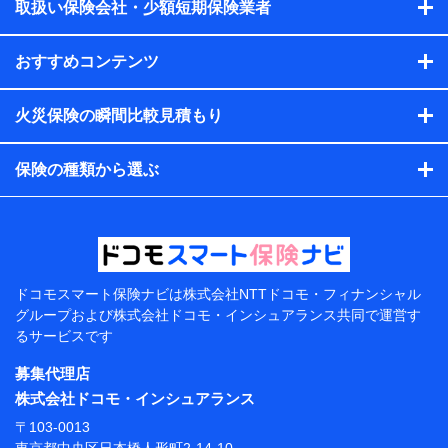
会社のサービスを案内、提供するため
取扱い保険会社・少額短期保険業者
（各サービスで取得したサービス利用履歴、ウェブサイトの
閲覧履歴、購買履歴、ご契約内容等のパーソナルデータを分
おすすめコンテンツ
析して、お客さまの趣味・嗜好・傾向に応じたサービス・商
品等に関するご提案や広告の配信等を行うことがありま
す。）
火災保険の瞬間比較見積もり
各種セミナーの開催のため
コンサルティングサービスの実施のため
アンケートやキャンペーン等の実施のため
保険の種類から選ぶ
上記に係る案内・手続き・管理等付帯業務を行うため
【当該個人データの管理について責任を有する者の名
称・住所・代表者名】
当該個人データを取り扱う各共同利用者（詳細は次のと
おり）
ドコモスマート保険ナビは
株式会社NTTドコモ・フィナンシャル
東京都千代田区永田町2丁目11番1号 山王パークタワー
グループおよび
株式会社ドコモ・インシュアランス共同で
運営す
株式会社NTTドコモ 代表取締役社長 前田 義晃
るサービスです
東京都中央区日本橋人形町2-14-10 アーバンネット日
募集代理店
本橋ビル 3F
株式会社ドコモ・インシュアランス
株式会社ドコモ・インシュアランス 代表取締役社
〒103-0013
長 吉村 忠義
東京都中央区日本橋人形町2-14-10