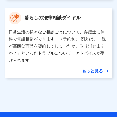
取得した、以下の情報などの個人データ
基本情報
氏名、電話番号、メールアドレス、お客さまの識別子、属
暮らしの法律相談ダイヤル
性、連絡先、dポイントサービスのご利用に関する情報。例
として、dポイントカード番号、性別、年齢、家族構成、住
所、dポイント残高、dポイント利用履歴などが含まれます。
日常生活の様々なご相談ごとについて、弁護士に無
利用情報
料で電話相談ができます。（予約制） 例えば、「親
当社又は株式会社NTTドコモが提供する各種サービスなどの
ご契約・ご利用などに関する情報。例として、当社又は株式
が高額な商品を契約してしまったが、取り消せます
会社NTTドコモが提供する各種サービスのご契約状態・ご利
か？」といったトラブルについて、アドバイスが受
用履歴インターネット利用時の行動に関する情報、アプリケ
ーション利用時の行動に関する情報、購入されたサービスや
けられます。
商品の名称・購入場所・決済に関する情報、アンケートの回
答に関する情報などが含まれます。
もっと見る
保険関連サービス情報
当社又は株式会社NTTドコモが提供する保険関連サービスに
関して取得し、又は保有する情報。例として、見積請求受付
時、資料請求受付時又はユーザー登録受付時に提供いただい
た情報（氏名、住所、生年月日、性別、保険契約者と被保険
者の関係、保険加入の目的、保険商品の内容、保険料、保険
料のお支払方法、車のメーカーや走行距離などの情報、建物
の構造や築年数などの情報、ペットの種類や年齢など）及び
お客様との応対記録 （お客様に提示した比較見積の試算結