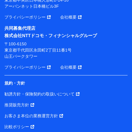
アーバンネット日本橋ビル3F
※ 当社および株式会社NTTドコモは、お客さまの情報
を利用させていただくにあたっては、「NTTドコモ パー
プライバシーポリシー
会社概要
ソナルデータ憲章」に定める行動原則を順守します 。
※ パーソナルデータダッシュボードの「第三者提供の
共同募集代理店
管理」の設定状態にかかわらず、共同利用する場合があ
株式会社NTTドコモ・フィナンシャルグループ
ります。
〒100-6150
※ dポイントクラブ会員ではないお客さま（2019年12
東京都千代田区永田町2丁目11番1号
月11日以降、一度もdポイントクラブ会員であったこと
山王パークタワー
がないお客さまに限る）に関する、2019年12月10日以
前に取得した個人データは、こちら の利用目的の範囲内
プライバシーポリシー
会社概要
に限って共同利用します。
規約・方針
当社は株式会社NTTドコモ・フィナンシャルグループ
との間で、以下のとおり個人データを共同利用しま
勧誘方針・保険契約の取扱いについて
す。
推奨販売方針
【共同して利用される利用データの項目】
当社または株式会社NTTドコモ・フィナンシャルグルー
お客さま本位の業務運営方針
プがサービス提供等を通じて取得した、以下の情報など
比較ポリシー
の個人データ