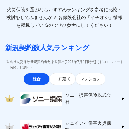
最適設計が実現できます。スマホ・PCで手続きが完結
臨時費用
お見積もり
direct.co.jp/)
し、24時間365日の事故受付で万一の際も安心。保険
損害防止費用
始期日
2024/10/01
火災保険を選ぶならおすすめランキングを参考に比較・
アニコム損害保険株式会社 (https://www.anicom-
始期日
2026/08/01
ドコモスマート保険ナビ編集部の評価
料に応じてdポイントもたまる、利便性とおトクさを兼
残存物取片づけ費用
付帯される費用保
sompo.co.jp/)
検討をしてみませんか？
各保険会社の「イチオシ」情報
見積もりや保険会社とのご契約に先立ち、当社が提供する
険金
ね備えた火災保険です。
失火見舞費用
※1水災料率は最低リスク区分を適用
※2
東京海上ダイレクト損害保険株式会社
※1盗難、水濡れ、騒擾（じょう）、
を掲載しているのでぜひ参考にしてください！
ドコモスマート保険ナビの利用規約と個人情報の取扱いに
修理費だけでなく、修理と密接に関わる費用も損害
※2盗難および水ぬれについては対象
水道管修理費用
外部からの落下・飛来・衝突は自動付
※3
(https://www.e-design.net/)
同意いただく必要があります。詳細について、以下をご確
です。
保険金としてまとめてお支払いしてくれます。
帯です。
地震火災費用
AIG損害保険株式会社
※4
ドコモスマート保険ナビ編集部の評価
認ください。
※3水ぬれは自己負担額5万円
※2水まわりトラブル、カギ開け対
(https://www.aig.co.jp/sonpo)
全国の損害サービス拠点が一日でも早く保険金をお
※4事故時諸費用（火災・風水災等限
応、ガラス破損の場合に60分までの
ドコモスマート保険ナビサービス利用規約
新規契約数人気ランキング
その他付帯される
ＳＢＩ損害保険株式会社
届けできるよう万全の損害サービス体制で手厚く支
定）特約セットありも選択可能
修理付帯費用
簡易作業無料でご提供いたします。弊
登記物件の火災保険をお申込みの方におすすめ！登記
費用の補償
当社による個人情報の取扱いについて（プライバシー
ドコモの火災保険で
説明事項
(https://www.sbisonpo.co.jp/)
※5修理費として保険金をお支払いし
援が受けられます。
社提携業者にて24時間365日受付。受
情報の自動照合によるリアルタイム契約を実現！書類
説明事項
ポリシー）
ます。
お見積もり
ジェイアイ傷害火災保険株式会社
付後、専門業者が対応に向かいます。
当社火災保険新規契約者数より算出[2026年7月1日時点]（ドコモスマート
「メディカルアシスト」「介護アシスト」など豊富
※6セットありも選択可能
の提出と保険会社審査にお時間をいただきません！
インターネット割引
(https://www.jihoken.co.jp/)
ガラス破損の対応時間は9時～20時と
保険ナビ調べ）
な付帯サービスでお客様の日々の生活も充実したサ
※7建物保険料に、バルコニー等専用
なります。
適用される割引
指定工務店割引
ソニー損害保険株式会社
使用部分修繕費用特約保険料を含む
見積もりや保険会社とのご契約に先立ち、当社が提供する
ポートが受けられます。
※3クレジットカード会社の分割払い
総合
一戸建て
マンション
(https://www.sonysonpo.co.jp/)
建築年割引（地震保険）
※8保険金額×5％、300万円限度
ドコモスマート保険ナビの利用規約と個人情報の取扱いに
が可能なことがあります。詳しくは各
損害保険ジャパン株式会社 (https://www.sompo-
※9一括払、長期一括払のみ
同意いただく必要があります。詳細について、以下をご確
クレジットカード会社にご確認くださ
その他条件
japan.co.jp/)
指定工務店特約
※5
い。
認ください。
ソニー損害保険株式会
ジェイアイ傷害火災保険株式会社で
ＳＯＭＰＯダイレクト損害保険株式会社
社
ドコモスマート保険ナビサービス利用規約
お見積もり
(https://www.sompo-direct.co.jp/)
すまいのサポート24
募集文書番号
募集文書番号
東京海上日動火災保険株式会社で
当社による個人情報の取扱いについて（プライバシー
チューリッヒ保険会社 (https://www.zurich.co.jp/)
リフォーム相談サービス
付帯サービス
お見積もり
ポリシー）
ジェイアイ傷害火災保険株式会社の
東京海上日動火災保険株式会社
長期優良住宅の維持保全サポートサー
詳細を見る
ジェイアイ傷害火災保
(https://www.tokiomarine-nichido.co.jp/)
ビス
東京海上日動火災保険株式会社の