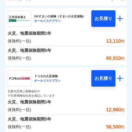
補償の範囲
？
03
POINT
東京海上日動火災保険株式会社
イチオシ
02
POINT
0
4,200
3,300
建物
円
円
円
GKすまいの保険（すまいの火災保険）
お見積り
オールリスクプラン
東京海上日動火災保険株式会社のおすすめポイン
お客様ご自身により、ウェブサイトでお手続きを完
火災
風災・雹（ひょ
0
1,710
990
ト
家財
円
了された場合、10％のインターネット割引が適用！
落雷
円
う）災、雪災
円
火災、地震保険期間
1年
破裂・爆発
（地震保険を除きます。）
保険料（一括）内訳
13,110
保険料(一括)
01
POINT
円
減らしたコストをお客さまに還元
水災
盗難
火災、地震保険期間
5年
水濡れ
自分に必要な補償を選べる、だから保険料にムダが
※1
火災 1年
騒擾（じょう）
地震 1年
60,910
保険料(一括)
円
ない！
外部からの落下・
破損・汚損
飛来・衝突
三井住友海上火災保険株式会社
地震保険もセットOK！
イチオシ
02
POINT
0
5,070
3,300
建物
円
円
円
ドコモの火災保険
「iehoいえほ」（補償選択型住宅用火災保険）
お見積り
オールリスクプラン
三井住友海上火災保険株式会社のおすすめポイン
お客さまのニーズ・ご予算に合わせて補償を自由に
0
3,620
990
ト
家財
円
お選びいただけます。
円
円
日新火災海上保険会社※
※引受保険会社名を表記しています
補償の範囲
？
03
POINT
もしものとき、“時価”ではなく“新価”で保険金をお
保険料（一括）内訳
01
POINT
火災、地震保険期間
1年
支払いします。
12,960
保険料(一括)
上半期
新規契約数ランキング
円
家具や電化製品等の家財の保険金額も自由に選べま
火災 1年
地震 1年
火災
風災・雹（ひょ
火災、地震保険期間
5年
す。
落雷
う）災、雪災
当社火災保険新規契約者数より算出[
年
月]（ドコモスマート保険
58,500
保険料(一括)
破裂・爆発
円
ネットに加え、お電話でもお申込み可能です！
イチオシ
02
POINT
0
4,950
3,300
ナビ調べ）
建物