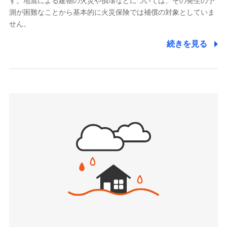
す。地震による建物の火災や損壊などについては、その発生の予
でき、さらに補償内容を自由にカスタマイズ可能なた
メディケア生命保険株式会社
測が困難なことから基本的に火災保険では補償の対象としていま
め、住居形態やライフスタイルに合わせて無駄のない
（https://www.medicarelife.com/）
せん。
最適設計が実現できます。スマホ・PCで手続きが完結
し、24時間365日の事故受付で万一の際も安心。保険
■少額短期保険
続きを見る
株式会社アシロ少額短期保険
料に応じてdポイントもたまる、利便性とおトクさを兼
(https://kailash.co.jp/)
ね備えた火災保険です。
SBIいきいき少額短期保険会社 (https://www.i-
sedai.com/)
SBIペット少額短期保険株式会社
(https://www.sbipet-ssi.co.jp/)
SBIリスタ少額短期保険会社
ドコモの火災保険で
(https://www.jishin.co.jp/)
お見積もり
スマートプラス少額短期保険株式会社
（https://www.smartplus-insurance.com/）
見積もりや保険会社とのご契約に先立ち、当社が提供する
チューリッヒ少額短期保険株式会社
ドコモスマート保険ナビの利用規約と個人情報の取扱いに
(https://www.zurichssi.co.jp/)
同意いただく必要があります。詳細について、以下をご確
Tokio Marine X少額短期保険株式会社
認ください。
(https://www.tokiomarine-x.co.jp/)
ペットメディカルサポート株式会社
ドコモスマート保険ナビサービス利用規約
(https://pshoken.co.jp/)
当社による個人情報の取扱いについて（プライバシー