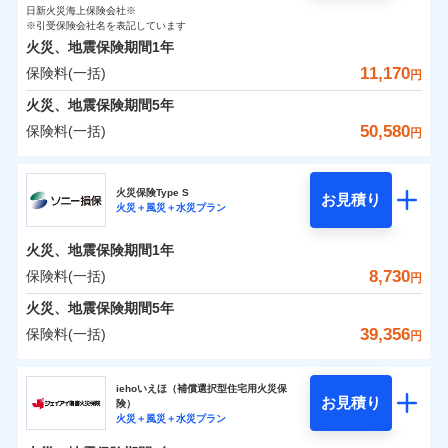
0
840
990
ト
家財
円
了された場合、10％のインターネット割引が適用！
落雷
円
う）災、雪災
円
インターネット割引
日新火災海上保険会社※
銀行振込
対面
破裂・爆発
修理付帯費用保険金
※引受保険会社名を表記しています
※4
（地震保険を除きます。）
正式名称は、すまいの保険です。本保険は、日新火災を引受保険会社
その他付帯される
保険料（一括）内訳
01
POINT
火災、地震保険期間
1年
とし、取扱代理店であるドコモと共同募集代理店である株式会社ドコ
請求権保全行使手続費用保険金
※4
水まわりサービス（24時間サポー
減らしたコストをお客さまに還元
補償内容
費用の補償
一括払
始期日
2025/10/01
水災
盗難
モ・インシュアランス（以下、ドコモ・インシュアランス）が提供す
11,170
保険料(一括)
ト）
損害拡大防止費用保険金
円
※4
水濡れ
支払方法
年払い
自分に必要な補償を選べる、だから保険料にムダが
るものです。
火災 1年
騒擾（じょう）
地震 1年
カギあけサービス（24時間サポー
火災、地震保険期間
5年
※1水災料率は最低リスク区分を適用
月払い
付帯サービス
ない！
外部からの落下・
破損・汚損
ト）
家財破損支払限度額50万円
免責金額（自己負
説明事項
※2雑危険（盗難を除く）および破汚
飛来・衝突
50,580
保険料(一括)
免責金額なし
※2
円
地震保険もセットOK！
イチオシ
担額）
02
キャッシュレス・リペアサービス
その他条件
POINT
損において、自己負担額5万円
水災初期費用補償特約
0
3,640
3,300
建物
円
円
円
補償の範囲
ネット申込
？
03
POINT
気象災害アラート
「iehoいえほ」（補償選択型住宅用火災保険）
ドコモの火災保険
建物の復旧に関する特約
申込方法
郵送
※5
お客さまのニーズ・ご予算に合わせて補償を自由に
臨時費用
※3
募集文書番号
火災保険Type S
お見積り
対面
0
1,880
990
家財
円
お選びいただけます。
※保険料は下の場合の築年月で計算し
損害防止費用
円
円
火災＋風災＋水災プラン
メディカルアシスト
※
ドコモの火災保険
のおすすめポイント
付帯サービス
火災
風災・雹（ひょ
ています。
補償の範囲
残存物取片づけ費用
？
03
付帯される費用保
介護アシスト
※4
POINT
もしものとき、“時価”ではなく“新価”で保険金をお
落雷
う）災、雪災
始期日
2024/10/01
新築：2026年1月
火災、地震保険期間
1年
保険料（一括）内訳
険金
01
破裂・爆発
備考
POINT
失火見舞費用
※5
支払いします。
築5年：2021年1月
8,730
保険料(一括)
上半期
新規契約数ランキング
クレジットカード
円
水道管修理費用
築10年：2016年1月
※1水災料率は最低リスク区分を適用
家具や電化製品等の家財の保険金額も自由に選べま
水災
盗難
コンビニ払い
火災
築15年：2011年1月
風災・雹（ひょ
地震火災費用
火災 1年
※2破損・汚損の取扱いはなし
地震 1年
火災、地震保険期間
5年
す。
水濡れ
払込方法
落雷
う）災、雪災
ドコモスマート保険ナビ編集部の評価
※1
※3水道管修理費用の取扱いはなし
口座振替
騒擾（じょう）
当社火災保険新規契約者数より算出[
年
月]（ドコモスマート保険
39,356
保険料(一括)
説明事項
破裂・爆発
円
ネットに加え、お電話でもお申込み可能です！
イチオシ
02
※4コンビニ払の払込票をスマートフ
POINT
外部からの落下・
破損・汚損
クレジットカード
防犯対策費用特約
ナビ調べ）
銀行振込
0
3,880
3,300
建物
円
円
円
飛来・衝突
ォンアプリで支払うことができます。
ソニー損害保険株式会社
コンビニ払い
その他付帯される
特別費用保険金特約
※4
ソニー損保の新ネット火災保険は、補償の組合せが
水災
盗難
※5一部契約のみ
払込方法
修理費だけでなく、修理と密接に関わる費用も損害保
iehoいえほ（補償選択型住宅用火災保
費用の補償
一括払
水濡れ
口座振替
バルコニー等専用使用部分修繕費
自由だから、必要な補償に絞って選べます。
お見積り
険）
補償の範囲
？
03
POINT
騒擾（じょう）
険金としてまとめてお支払いします！
0
3,000
用特約
990
ソニー損害保険株式会社のおすすめポイント
家財
※6
円
支払方法
年払い
円
円
銀行振込
火災＋風災＋水災プラン
外部からの落下・
募集文書番号
破損・汚損
しかも、「地震上乗せ特約（全半損時のみ）」で、
全国の損害サービス拠点が一日でも早く保険金をお届
月払い
飛来・衝突