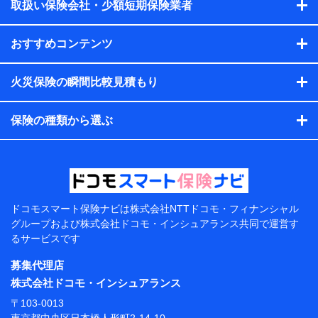
会社のサービスを案内、提供するため
取扱い保険会社・少額短期保険業者
（各サービスで取得したサービス利用履歴、ウェブサイトの
閲覧履歴、購買履歴、ご契約内容等のパーソナルデータを分
おすすめコンテンツ
析して、お客さまの趣味・嗜好・傾向に応じたサービス・商
品等に関するご提案や広告の配信等を行うことがありま
す。）
火災保険の瞬間比較見積もり
各種セミナーの開催のため
コンサルティングサービスの実施のため
アンケートやキャンペーン等の実施のため
保険の種類から選ぶ
上記に係る案内・手続き・管理等付帯業務を行うため
【当該個人データの管理について責任を有する者の名
称・住所・代表者名】
当該個人データを取り扱う各共同利用者（詳細は次のと
おり）
ドコモスマート保険ナビは
株式会社NTTドコモ・フィナンシャル
東京都千代田区永田町2丁目11番1号 山王パークタワー
グループおよび
株式会社ドコモ・インシュアランス共同で
運営す
株式会社NTTドコモ 代表取締役社長 前田 義晃
るサービスです
東京都中央区日本橋人形町2-14-10 アーバンネット日
募集代理店
本橋ビル 3F
株式会社ドコモ・インシュアランス
株式会社ドコモ・インシュアランス 代表取締役社
〒103-0013
長 吉村 忠義
東京都中央区日本橋人形町2-14-10