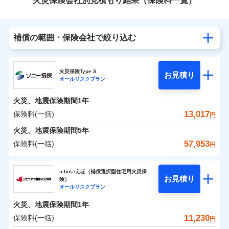
火災保険会社別見積もり結果（保険料一覧）
補償の範囲・保険会社で絞り込む
火災保険Type S
お見積り
オールリスクプラン
火災、地震保険期間
1年
13,017
保険料(一括)
円
火災、地震保険期間
5年
57,953
保険料(一括)
円
ソニー損害保険株式会社
iehoいえほ（補償選択型住宅用火災保
お見積り
険）
ソニー損害保険株式会社のおすすめポイント
オールリスクプラン
火災、地震保険期間
1年
保険料（一括）内訳
01
POINT
11,230
保険料(一括)
円