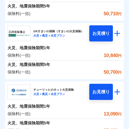
臨時費用
えられます（一部損は対象外）。
募集文書番号
建築年割引（地震保険）
火災、地震保険期間
5年
単位での補償設計のため、どの補償が必要か不安な
損害防止費用
適用される割引
建築年割引
見積もりや保険会社とのご契約に先立ち、当社が提供する
修理費だけでなく、修理と密接に関わる費用も損害
始期日
2024/10/01
火災 1年
地震 1年
人にも補償項目が選びやすいです。
50,710
保険料(一括)
補償内容
残存物取片づけ費用
付帯される費用保
円
ドコモスマート保険ナビの利用規約と個人情報の取扱いに
保険金としてまとめてお支払いしてくれます。
その他条件
指定工務店特約
※6
補償の範囲
？
付帯サービス
険金
03
住まいの緊急かけつけサービス
POINT
失火見舞費用
日新火災が提供する安心と信頼の事故対応で、万が
同意いただく必要があります。詳細について、以下をご確
東京海上日動火災保険株式会社
※1水災料率は最低リスク区分を適用
イチオシ
02
補償内容
POINT
全国の損害サービス拠点が一日でも早く保険金をお
0
2,500
3,300
建物
円
円
円
認ください。
水道管修理費用
一の場合も迅速に対応します。お客さまからの事故
※2
※2水ぬれ、破損、汚損等は自己負担
すまいのサポート24
GKすまいの保険（すまいの火災保険）
免責金額（自己負
届けできるよう万全の損害サービス体制で手厚く支
クレジットカード
お見積り
地震火災費用
額5万円
免責金額なし
のご連絡の受付や事故相談などを、夜間・休日を問
※1
ドコモスマート保険ナビサービス利用規約
火災＋風災＋水災プラン
東京海上日動火災保険株式会社のおすすめポイン
担額）
お客様ご自身により、ウェブサイトでお手続きを完
リフォーム相談サービス
援が受けられます。
コンビニ払い
火災
風災・雹（ひょ
付帯サービス
※3事故時諸費用（火災・風水災等限
わず、24時間・365日対応しています。
ドコモスマート保険ナビ編集部の評価
払込方法
当社による個人情報の取扱いについて（プライバシー
0
免責金額（自己負
1,530
990
ト
家財
円
了された場合、10％のインターネット割引が適用！
落雷
長期優良住宅の維持保全サポートサー
円
う）災、雪災
円
定）特約セットありも選択可能
免責金額なし
口座振替
※1
適用される割引
建築年割引
「メディカルアシスト」「介護アシスト」など豊富
火災、地震保険期間
1年
担額）
ポリシー）
破裂・爆発
ビス
臨時費用
※4修理費として保険金をお支払いし
（地震保険を除きます。）
正式名称は、すまいの保険です。本保険は、日新火災を引受保険会社
銀行振込
説明事項
な付帯サービスでお客様の日々の生活も充実したサ
保険料（一括）内訳
10,840
保険料(一括)
01
POINT
円
ます。
損害防止費用
とし、取扱代理店であるドコモと共同募集代理店である株式会社ドコ
登記物件の火災保険をお申込みの方におすすめ！登記
減らしたコストをお客さまに還元
付帯サービス
水まわり・カギのトラブルサポート
ポートが受けられます。
水災
盗難
臨時費用
※5セットありも選択可能
ベーシックプラン(水災あり)に該当す
モ・インシュアランス（以下、ドコモ・インシュアランス）が提供す
残存物取片づけ費用
火災、地震保険期間
5年
情報の自動照合によるリアルタイム契約を実現！書類
付帯される費用保
備考
一括払
水濡れ
自分に必要な補償を選べる、だから保険料にムダが
※6建物保険料に、バルコニー等専用
る補償内容です
るものです。
損害防止費用
※1
険金
火災 1年
騒擾（じょう）
地震 1年
失火見舞費用
の提出と保険会社審査にお時間をいただきません！
50,700
保険料(一括)
備考
諸費用特約セットなし
支払方法
年払い
円
使用部分修繕費用特約保険料を含む
ない！
外部からの落下・
破損・汚損
残存物取片づけ費用
付帯される費用保
※2
水道管修理費用
※7保険金額×5％、300万円限度
※2
月払い
飛来・衝突
クレジットカード
険金
三井住友海上火災保険株式会社
地震保険もセットOK！
失火見舞費用
イチオシ
02
POINT
※8一括払、長期一括払のみ
0
3,180
地震火災費用
3,300
クレジットカード
建物
円
円
円
補償の範囲
？
03
POINT
コンビニ払い
水道管修理費用
チューリッヒのネット火災保険
「iehoいえほ」（補償選択型住宅用火災保険）
お見積り
コンビニ払い
ネット申込
※3
東京海上日動火災保険株式会社で
払込方法
火災＋風災＋水災プラン
口座振替
払込方法
三井住友海上火災保険株式会社のおすすめポイン
お客さまのニーズ・ご予算に合わせて補償を自由に
地震火災費用
建築年割引
口座振替
申込方法
郵送
お見積もり
適用される割引
銀行振込
0
3,330
990
ト
家財
円
お選びいただけます。
円
円
募集文書番号
ジェイアイ傷害火災保険株式会社で
インターネット割引
銀行振込
火災、地震保険期間
1年
対面
火災
風災・雹（ひょ
d払い
修理付帯費用保険金
補償の範囲
※3
？
03
お見積もり
POINT
もしものとき、“時価”ではなく“新価”で保険金をお
落雷
う）災、雪災
東京海上日動火災保険株式会社の
その他付帯される
保険料（一括）内訳
13,090
保険料(一括)
01
POINT
円
請求権保全行使手続費用保険金
破裂・爆発
※3
水まわりサービス（24時間サポー
支払いします。
詳細を見る
費用の補償
一括払
始期日
2025/10/01
一括払
ジェイアイ傷害火災保険株式会社の
ト）
火災、地震保険期間
5年
損害拡大防止費用保険金
上半期
新規契約数ランキング
※3
支払方法
年払い
家具や電化製品等の家財の保険金額も自由に選べま
支払方法
年払い
水災
盗難