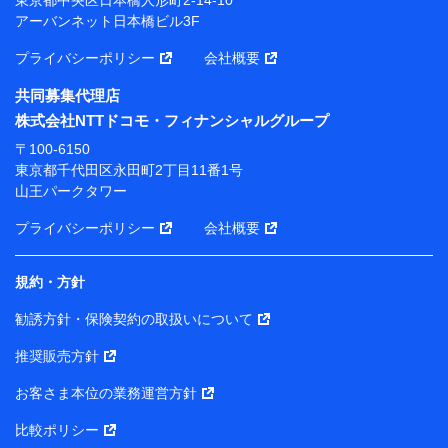
アーバンネット日本橋ビル3F
※ 当社および株式会社NTTドコモは、お客さまの情報
を利用させていただくにあたっては、「NTTドコモ パー
プライバシーポリシー
会社概要
ソナルデータ憲章」に定める行動原則を順守します 。
※ パーソナルデータダッシュボードの「第三者提供の
共同募集代理店
管理」の設定状態にかかわらず、共同利用する場合があ
株式会社NTTドコモ・フィナンシャルグループ
ります。
〒100-6150
※ dポイントクラブ会員ではないお客さま（2019年12
東京都千代田区永田町2丁目11番1号
月11日以降、一度もdポイントクラブ会員であったこと
山王パークタワー
がないお客さまに限る）に関する、2019年12月10日以
前に取得した個人データは、こちら の利用目的の範囲内
プライバシーポリシー
会社概要
に限って共同利用します。
規約・方針
当社は株式会社NTTドコモ・フィナンシャルグループ
との間で、以下のとおり個人データを共同利用しま
勧誘方針・保険契約の取扱いについて
す。
推奨販売方針
【共同して利用される利用データの項目】
当社または株式会社NTTドコモ・フィナンシャルグルー
お客さま本位の業務運営方針
プがサービス提供等を通じて取得した、以下の情報など
比較ポリシー
の個人データ