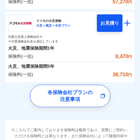
詳細を見る
火災 1年
地震 1年
カギあけサービス（24時間サポー
57,270
保険料(一括)
火災
風災・雹（ひょ
円
※1雑危険（盗難を除く）および破汚
月払い
付帯サービス
す。
水濡れ
説明事項
見積もりや保険会社とのご契約に先立ち、当社が提供する
落雷
ト）
月払い
う）災、雪災
家財破損支払限度額50万円
損において、自己負担額5万円
騒擾（じょう）
当社火災保険新規契約者数より算出[
年
月]（ドコモスマート保険
その他条件
破裂・爆発
チューリッヒ保険会社
ドコモスマート保険ナビの利用規約と個人情報の取扱いに
ネットに加え、お電話でもお申込み可能です！
イチオシ
02
キャッシュレス・リペアサービス
POINT
建物の復旧に関する特約
外部からの落下・
破損・汚損
0
3,390
3,300
ナビ調べ）
建物
円
円
円
ネット申込
見積もりや保険会社とのご契約に先立ち、当社が提供する
同意いただく必要があります。詳細について、以下をご確
飛来・衝突
ネット申込
ドコモスマート保険ナビ編集部の評価
ドコモの火災保険
気象災害アラート
募集文書番号
お見積り
ドコモスマート保険ナビの利用規約と個人情報の取扱いに
申込方法
水災
郵送
盗難
※4
認ください。
火災＋風災＋水災プラン
チューリッヒ保険会社のおすすめポイント
修理費だけでなく、修理と密接に関わる費用も損害保
申込方法
郵送
メディカルアシスト
水濡れ
同意いただく必要があります。詳細について、以下をご確
付帯サービス
対面
補償の範囲
※1
？
0
03
3,160
990
POINT
家財
騒擾（じょう）
円
険金としてまとめてお支払いします！
ドコモスマート保険ナビサービス利用規約
※保険料は下の場合の築年月で計算し
対面
円
円
介護アシスト
日新火災海上保険会社※
認ください。
すまいのリスクを６つに整理し、補償内容をシンプ
保険料（一括）内訳
01
外部からの落下・
破損・汚損
POINT
ています。
※引受保険会社名を表記しています
全国の損害サービス拠点が一日でも早く保険金をお届
当社による個人情報の取扱いについて（プライバシー
飛来・衝突
ルにして、わかりやすいのが特徴です。
始期日
2024/10/01
ドコモスマート保険ナビサービス利用規約
新築：2026年1月
火災、地震保険期間
1年
始期日
2026/04/01
ポリシー）
クレジットカード
備考
けできるよう万全の損害サービス体制で手厚く支援し
築5年：2021年1月
すまいやライフスタイルに応じた契約プランを選べ
当社による個人情報の取扱いについて（プライバシー
8,470
保険料(一括)
火災
風災・雹（ひょ
火災 1年
地震 1年
コンビニ払い
円
ランキングをもっと見る
ます！
築10年：2016年1月
※1破損・汚損の取扱いはなし
払込方法
ポリシー）
落雷
う）災、雪災
ます。
※1損害割合が30%未満の場合は定率
口座振替
築15年：2011年1月
「メディカルアシスト」「介護アシスト」など豊富な
ドコモスマート保険ナビ編集部の評価
※2水道管修理費用の取扱いはなし
火災、地震保険期間
破裂・爆発
5年
補償内容
払、水災料率は最低リスク区分を適用
建物が全焼・全壊時（延床面積に対する損害の割合
0
説明事項
※3コンビニ払の払込票をスマートフ
6,700
3,300
銀行振込
建物
円
付帯サービスでお客様の日々の生活もしっかりサポー
円
円
38,710
保険料(一括)
※2破損・汚損、水ぬれは自己負担額
円
イチオシ
02
ォンアプリで支払うことができます。
POINT
が80％以上）には、建物保険金額を全額お支払いし
クレジットカード
水災
盗難
トします！
5万円
ソニー損保の新ネット火災保険は、補償の組合せが
※4一部契約のみ
水濡れ
ドコモの火災保険
てくれます。
一括払
コンビニ払い
※3失火見舞費用の取扱いはなし
免責金額（自己負
※3
※1
自由だから、必要な補償に絞って選べます。
免責金額なし
騒擾（じょう）
払込方法
※1
0
2,100
990
すまいのリスクを6つに整理し、補償内容をシンプルに
家財
円
円
円
上半期
新規契約数ランキング
各保険会社プランの
※4水道管修理費用の取扱いはなし
担額）
支払方法
年払い
口座振替
※
家族Eye（親族連絡先制度）
がご利用できます。
外部からの落下・
破損・汚損
募集文書番号
しかも、「地震上乗せ特約（全半損時のみ）」で、
説明事項
（破損・汚損等危険補償特約で補償対
わかりやすくしています！
注意事項
飛来・衝突
※
ドコモの火災保険
のおすすめポイント
補償の範囲
月払い
銀行振込
？
03
POINT
※「ご契約者（保険にご加入されたお客さま）」が、その保険
補償内容
象となる場合があります）
地震の被害にも最大100％で備えられます。
すまいやライフスタイルに応じた契約プランをご用意
臨時費用
当社火災保険新規契約者数より算出[
年
月]（ドコモスマート保険
契約に関する緊急連絡先としてご親族を登録する制度。
※5地震火災費用の取扱いはなし
保険料（一括）内訳
01
POINT
しています。
損害防止費用
ナビ調べ）
ネット申込
一括払
※6火災・風災等の事故により建物に
お客さまのニーズに合わせてオプションの特約のご選
残存物取片づけ費用
申込方法
付帯される費用保
損害が生じたとき、日新火災がご案内
郵送
支払方法
年払い
免責金額（自己負
火災
風災・雹（ひょ
免責金額なし
険金
する修理業者（指定工務店）が建物の
落雷
う）災、雪災
択が可能です。
失火見舞費用
担額）
火災 1年
地震 1年
対面
※2
月払い
こちらでご案内しております保険料は概算であり、実際にご契約い
イチオシ
破裂・爆発
02
修理を行います。
POINT
建物が全焼・全壊時（延床面積に対する損害の割合が
ただける保険料とは異なります。また保険会社によって補償内容や
水道管修理費用
※3