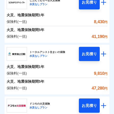
ドコモの火災保険はインターネット完結型の保険の
騒擾（じょう）
じぶんでえらべる火災保険
残存物取片づけ費用
「フルサポートプラン」、「セレクト（水災なし）プ
付帯される費用の
お見積り
外部からの落下・
破損・汚損
水災なしプラン
0
3,330
990
ジェイアイ傷害火災保険株式会社のおすすめポイ
家財
円
ため、保険料がリーズナブルで、各種割引も充実し
円
円
補償
※
失火見舞費用
ラン
」の場合は、暮らしのQQ隊サービスがご利用い
免責金額（自己負
飛来・衝突
免責金額なし
ント
ています。
担額）
水道管修理費用
ただけます。
火災、地震保険期間
1年
保険料のお支払いでdポイントがたまります！保険
地震火災費用
マンション等の共同住宅専用
保険料（一括）内訳
8,430
保険料(一括)
01
POINT
円
臨時費用
料に対して、通常のdポイントとは別に1%相当のd
火災、地震保険期間
5年
損害防止費用
適用される割引
建築年割引
ポイントが上乗せして進呈されるため、「d払い」
火災 1年
地震 1年
41,190
保険料(一括)
補償の範囲
補償内容
残存物取片づけ費用
？
付帯される費用保
03
円
POINT
や「dカード」でお支払いの場合は最大2%のdポイ
イチオシ
02
POINT
付帯サービス
険金
住まいの緊急かけつけサービス
失火見舞費用
ントがたまります。また「d払い」であれば、ポイ
ＳＯＭＰＯダイレクト損害保険株式会社
補償内容
0
3,160
3,300
建物
円
円
円
水道管修理費用
※3
ントで保険料を支払うこともできます。
ソニー損保の新ネット火災保険は、補償の組合せが自
トータルアシスト住まいの保険
免責金額（自己負
クレジットカード
お見積り
火災
地震火災費用
風災・雹（ひょ
免責金額なし
※2
水災なしプラン
3つの基本プランからご自身にぴったりの補償をお
ＳＯＭＰＯダイレクト損害保険株式会社のおすす
担額）
由だから、必要な補償に絞って選べます。
落雷
う）災、雪災
コンビニ払い
払込方法
0
免責金額（自己負
破裂・爆発
2,330
990
めポイント
選びいただけます。さらに、自分好みにオプション
家財
円
円
円
しかも「地震上乗せ特約（全半損時のみ）」で、地震
免責金額なし
口座振替
※2
適用される割引
建築年割引
火災、地震保険期間
1年
担額）
臨時費用
を追加・削除することで、補償内容を自由にカスタ
の被害にも火災保険の保険金額に対して最大100％で備
銀行振込
保険料（一括）内訳
9,810
保険料(一括)
01
POINT
水災
盗難
円
損害防止費用
マイズしていただけます。ニーズに合わせたパック
えられます（一部損は対象外）。
付帯サービス
水まわり・カギのトラブルサポート
水濡れ
臨時費用
※1
残存物取片づけ費用
火災、地震保険期間
5年
付帯される費用保
単位での補償設計のため、どの補償が必要か不安な
騒擾（じょう）
一括払
損害防止費用
外部からの落下・
険金
破損・汚損
火災 1年
地震 1年
失火見舞費用
人にも補償項目が選びやすいです。
47,280
保険料(一括)
備考
諸費用特約セットなし
支払方法
年払い
円
飛来・衝突
残存物取片づけ費用
付帯される費用保
※3
補償の範囲
水道管修理費用
？
03
※3
POINT
日新火災が提供する安心と信頼の事故対応で、万が
月払い
険金
東京海上日動火災保険株式会社
失火見舞費用
イチオシ
02
POINT
0
3,300
地震火災費用
3,300
クレジットカード
建物
円
円
円
一の場合も迅速に対応します。お客さまからの事故
水道管修理費用
ドコモの火災保険
お見積り
コンビニ払い
ネット申込
※4
のご連絡の受付や事故相談などを、夜間・休日を問
水災なしプラン
払込方法
東京海上日動火災保険株式会社のおすすめポイン
お客様ご自身により、ウェブサイトでお手続きを完
地震火災費用
建築年割引
火災
風災・雹（ひょ
口座振替
申込方法
郵送
わず、24時間・365日対応しています。
適用される割引