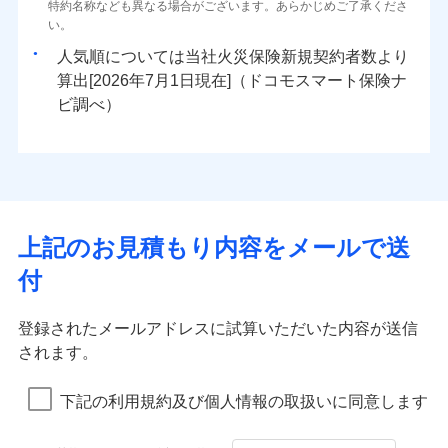
ドコモスマート保険ナビ編集部の評価
ソニー損害保険株式会社で
特約名称なども異なる場合がございます。あらかじめご了承くださ
三井住友海上火災保険株式会社で
臨時費用
始期日
2025/10/01
80％以上）には、建物保険金額を全額お支払いいたし
ネット申込
地震火災費用
0
1,750
※4
3,300
建物
円
円
円
水災
補償内容
盗難
火災、自然災害、盗難などトータルでカバーし、大
お見積もり
募集文書番号
い。
お見積もり
損害防止費用
ます！
申込方法
郵送
水濡れ
切な住まいをお守りします！
※1
ランキングをもっと見る
補償を自由に選べて、もしものときは「新価（再調達
騒擾（じょう）
※1盗難、水ぬれ等と破損等は5万円
人気順については当社
新規契約者数より
その他付帯される
残存物取片づけ費用
「フルサポートプラン」、「セレクト（水災なし）プ
付帯される費用の
対面
修理付帯費用
外部からの落下・
破損・汚損
三井住友海上火災保険株式会社の
※2損害保険金として支払い
0
2,430
990
費用の補償
水まわりトラブル、カギ開け対応など「住まいのア
家財
円
価額）」でお支払いします。
円
円
補償
算出[
年
月
日現在]（ドコモスマート保険ナ
見積もりや保険会社とのご契約に先立ち、当社が提供する
※
失火見舞費用
説明事項
ラン
」の場合は、暮らしのQQ隊サービスがご利用い
免責金額（自己負
飛来・衝突
※3損害保険金が支払われる場合に限
詳細を見る
免責金額なし
シスタンスサービス」が無料付帯
万一ご自宅が被害にあわれた場合は、修繕業者のご紹
ドコモスマート保険ナビの利用規約と個人情報の取扱いに
始期日
ビ調べ）
2026/01/01
担額）
水道管修理費用
ただけます。
り、費用保険金として支払い
インターネット割引
同意いただく必要があります。詳細について、以下をご確
介などをご利用いただけます。
補償の対象やお客さまの状況に応じたさまざまな割
地震火災費用
マンション等の共同住宅専用
適用される割引
指定工務店割引
認ください。
※1破損・汚損、物体の落下・飛来等/
臨時費用
コンビニ払いの払込票をスマートフォンアプリでお支
見積もりや保険会社とのご契約に先立ち、当社が提供する
引をご用意！
募集文書番号
ドコモスマート保険ナビ編集部の評価
騒擾、水濡れのみ自己負担額5万円
建築年割引（地震保険）
ドコモスマート保険ナビの利用規約と個人情報の取扱いに
損害防止費用
払いが可能です。
適用される割引
ドコモスマート保険ナビサービス利用規約
建築年割引
（物体の落下・飛来等/騒擾、水濡れ
同意いただく必要があります。詳細について、以下をご確
補償の範囲
補償内容
残存物取片づけ費用
？
付帯される費用保
当社による個人情報の取扱いについて（プライバシー
03
POINT
説明事項
は建物のみ自己負担あり）
イチオシ
その他条件
指定工務店特約
02
※5
認ください。
POINT
ドコモの火災保険は、基本補償となる火災、破裂・爆
補償の範囲
付帯サービス
険金
住まいの緊急かけつけサービス
？
ポリシー）
03
失火見舞費用
POINT
※2水道管修理費用の取扱いはなし
補償内容
発に加え、風災、落雷や盗難・水ぬれなど住まいを取
上記のお見積もり内容をメールで送
※3一括払・年払のみ、コンビニ・ペ
ドコモスマート保険ナビサービス利用規約
水道管修理費用
※2
すまいのサポート24
ドコモの火災保険はインターネット完結型の保険の
免責金額（自己負
イジー（番号通知方式）
クレジットカード
り巻く多様なリスクに対応。3つの基本プランから選択
当社による個人情報の取扱いについて（プライバシー
火災
地震火災費用
風災・雹（ひょ
免責金額なし
付
担額）
リフォーム相談サービス
ため、保険料がリーズナブルで、各種割引も充実し
落雷
う）災、雪災
コンビニ払い
ＳＯＭＰＯダイレクト損害保険株式会社で
でき、さらに補償内容を自由にカスタマイズ可能なた
付帯サービス
ポリシー）
火災
風災・雹（ひょ
ドコモスマート保険ナビ編集部の評価
払込方法
免責金額（自己負
破裂・爆発
長期優良住宅の維持保全サポートサー
ています。
落雷
う）災、雪災
募集文書番号
お見積もり
免責金額なし
口座振替
め、住居形態やライフスタイルに合わせて無駄のない
適用される割引
建築年割引
担額）
破裂・爆発
ビス
臨時費用
登録されたメールアドレスに試算いただいた内容が送信
保険料のお支払いでdポイントがたまります！保険
銀行振込
最適設計が実現できます。スマホ・PCで手続きが完結
水災
盗難
修理費だけでなく、修理と密接に関わる費用も損害
損害防止費用
されます。
付帯サービス
料に対して、通常のdポイントとは別に1%相当のd
水まわり・カギのトラブルサポート
水濡れ
し、24時間365日の事故受付で万一の際も安心。保険
臨時費用
水災
盗難
見積もりや保険会社とのご契約に先立ち、当社が提供する
ベーシックプラン(水災なし)に該当す
保険金としてまとめてお支払いしてくれます。
※1
残存物取片づけ費用
※2
付帯される費用保
備考
騒擾（じょう）
一括払
ポイントが上乗せして進呈されるため、「d払い」
水濡れ
料に応じてdポイントもたまる、利便性とおトクさを兼
る補償内容です
ドコモスマート保険ナビの利用規約と個人情報の取扱いに
損害防止費用
外部からの落下・
険金
破損・汚損
※1
失火見舞費用
騒擾（じょう）
全国の損害サービス拠点が一日でも早く保険金をお
下記の利用規約及び個人情報の取扱いに同意します
備考
諸費用特約セットなし
支払方法
年払い
や「dカード」でお支払いの場合は最大2%のdポイ
同意いただく必要があります。詳細について、以下をご確
飛来・衝突
ね備えた火災保険です。
残存物取片づけ費用
外部からの落下・
付帯される費用保
破損・汚損
※2
水道管修理費用
届けできるよう万全の損害サービス体制で手厚く支
※2
月払い
認ください。
ントがたまります。また「d払い」であれば、ポイ
飛来・衝突
クレジットカード
険金
失火見舞費用
ドコモスマート保険ナビ編集部の評価
地震火災費用
クレジットカード
援が受けられます。