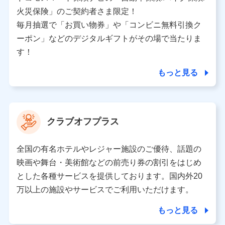
バンネット日本橋ビル 3F
火災保険」のご契約者さま限定！
株式会社ドコモ・インシュアランス
毎月抽選で「お買い物券」や「コンビニ無料引換ク
ーポン」などのデジタルギフトがその場で当たりま
個人情報の第三者提供について
す！
当社ではご本人の同意がある場合または法令に基づく場
合を除き、第三者に提供いたしません。
もっと見る
業務の委託
当社は利用目的の達成に必要な範囲内において個人情報
クラブオフプラス
の取り扱いの全部または一部を委託する場合がありま
す。
全国の有名ホテルやレジャー施設のご優待、話題の
個人データの共同利用
映画や舞台・美術館などの前売り券の割引をはじめ
とした各種サービスを提供しております。国内外20
当社は株式会社NTTドコモとの間で、以下のとおり個
人データを共同利用します。
万以上の施設やサービスでご利用いただけます。
【共同して利用される利用データの項目】
もっと見る
当社又は株式会社NTTドコモがサービス提供等を通じて