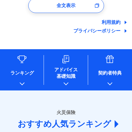
支払方法
年払い
口座振替
バルコニー等専用使用部分修繕費
付時
募集文書番号
※4地震火災費用の取扱いはなし
全文表示
地震の被害にも最大100％で備えられます。
ポリシー）
当社による個人情報の取扱いについて（プライバシー
用特約
※7
月払い
銀行振込
火災
風災・雹（ひょ
ユーザー登録受付および、管理のため
※5火災・風災等の事故により建物に
その他条件
住まいのアシスタンスサービス
※2
ポリシー）
落雷
う）災、雪災
郵便、電話、およびＥメール等により、当社と取引のあるも
損害が生じたとき、日新火災がご案内
破裂・爆発
地震保険建築年割引
ネット申込
一括払
しくは委託を受けている保険会社・提携会社の保険その他に
する修理業者（指定工務店）が建物の
利用規約
適用される割引
WEB見積もり+メールアドレス登録後
家財セット割引
関する情報を提供し、金融商品等の契約を勧奨するため、ま
申込方法
修理を行います。
郵送
支払方法
年払い
から4営業日+1日以降、お客さまが決
プライバシーポリシー
水災
盗難
備考
た維持管理等の委託業務遂行のため、またそれらに付帯、関
対面
月払い
済した時点で保険のお申し込みと完了
水濡れ
連する当社および提携会社のサービスを案内、提供するため
その他条件
ソニー損害保険株式会社で
地震火災費用特約
※1
※8
募集文書番号
騒擾（じょう）
となります。
（なお、当社は複数の保険会社と取引があり、取得した個人
ドコモスマート保険ナビ編集部の評価
お見積もり
外部からの落下・
破損・汚損
始期日
2025/10/01
ネット申込
情報を取引のある他の保険会社の商品・サービスをご提案す
飛来・衝突
クレジットカード
※9
クレジットカード
申込方法
郵送
※3
るために利用させていただくことがあります。）
コンビニ払い
補償を自由に選べて、もしものときは「新価（再調達
※9
※1水災料率は最低リスク区分を適用
各種セミナーの開催のため
コンビニ払い
対面
見積もりや保険会社とのご契約に先立ち、当社が提供する
払込方法
払込方法
※2損害保険金として支払い
コンサルティングサービスの実施のため
口座振替
価額）」でお支払いします。
口座振替
説明事項
ドコモスマート保険ナビの利用規約と個人情報の取扱いに
アドバイス
※3損害保険金が支払われる場合に限
アンケートやキャンペーン等の実施のため
ランキング
契約者特典
銀行振込
万一ご自宅が被害にあわれた場合は、修繕業者のご紹
※9
始期日
2026/01/01
同意いただく必要があります。詳細について、以下をご確
銀行振込
基礎知識
り、費用保険金として支払い
上記に係る案内・手続き・管理等付帯業務を行うため
ドコモスマート保険ナビ編集部の評価
介などをご利用いただけます。
認ください。
* 当社が委託を受けている保険会社の情報は、保険会社
一括払
※1損害割合が30%未満の場合は定率
コンビニ払いの払込票をスマートフォンアプリでお支
一括払
ドコモスマート保険ナビサービス利用規約
募集文書番号
のホームページに掲載しておりますので、ご確認くださ
払、水災料率は最も水災リスクが低い
支払方法
年払い
補償内容
払いが可能です。
支払方法
年払い
ドコモの火災保険は、基本補償となる火災、破裂・爆
い。
当社による個人情報の取扱いについて（プライバシー
水災等地を適用
月払い
説明事項
月払い
ポリシー）
発に加え、風災、落雷や盗難・水ぬれなど住まいを取
※2水道管修理費用の取扱いはなし
■損害保険
※3一括払・年払のみ、コンビニ・ペ
り巻く多様なリスクに対応。3つの基本プランから選択
火災保険
免責金額（自己負
ネット申込
ネット申込
イジー（番号通知方式）
あいおいニッセイ同和損害保険株式会社
免責金額なし
でき、さらに補償内容を自由にカスタマイズ可能なた
担額）
申込方法
郵送
おすすめ人気ランキング
申込方法
(https://www.aioinissaydowa.co.jp/)
郵送
め、住居形態やライフスタイルに合わせて無駄のない
対面
ＳＯＭＰＯダイレクト損害保険株式会社で
募集文書番号
アクサ損害保険株式会社 (https://www.axa-
対面
ドコモスマート保険ナビ編集部の評価