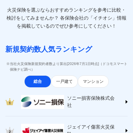
最適設計が実現できます。スマホ・PCで手続きが完結
臨時費用
お見積もり
direct.co.jp/)
し、24時間365日の事故受付で万一の際も安心。保険
損害防止費用
始期日
2024/10/01
火災保険を選ぶならおすすめランキングを参考に比較・
アニコム損害保険株式会社 (https://www.anicom-
始期日
2026/08/01
修理費だけでなく、修理と密接に関わる費用も損害
料に応じてdポイントもたまる、利便性とおトクさを兼
残存物取片づけ費用
付帯される費用保
sompo.co.jp/)
検討をしてみませんか？
各保険会社の「イチオシ」情報
見積もりや保険会社とのご契約に先立ち、当社が提供する
険金
保険金としてまとめてお支払いしてくれます。
ね備えた火災保険です。
失火見舞費用
※1水災料率は最低リスク区分を適用
※2
東京海上ダイレクト損害保険株式会社
※1盗難、水濡れ、騒擾（じょう）、
を掲載しているのでぜひ参考にしてください！
ドコモスマート保険ナビの利用規約と個人情報の取扱いに
※2盗難および水ぬれについては対象
水道管修理費用
外部からの落下・飛来・衝突は自動付
※3
(https://www.e-design.net/)
全国の損害サービス拠点が一日でも早く保険金をお
同意いただく必要があります。詳細について、以下をご確
です。
帯です。
地震火災費用
AIG損害保険株式会社
※4
届けできるよう万全の損害サービス体制で手厚く支
ドコモスマート保険ナビ編集部の評価
認ください。
※3水ぬれは自己負担額5万円
※2水まわりトラブル、カギ開け対
(https://www.aig.co.jp/sonpo)
援が受けられます。
※4事故時諸費用（火災・風水災等限
応、ガラス破損の場合に60分までの
ドコモスマート保険ナビサービス利用規約
新規契約数人気ランキング
その他付帯される
ＳＢＩ損害保険株式会社
定）特約セットありも選択可能
修理付帯費用
簡易作業無料でご提供いたします。弊
「メディカルアシスト」「介護アシスト」など豊富
登記物件の火災保険をお申込みの方におすすめ！登記
費用の補償
当社による個人情報の取扱いについて（プライバシー
ドコモの火災保険で
説明事項
(https://www.sbisonpo.co.jp/)
※5修理費として保険金をお支払いし
社提携業者にて24時間365日受付。受
な付帯サービスでお客様の日々の生活も充実したサ
情報の自動照合によるリアルタイム契約を実現！書類
説明事項
ポリシー）
ます。
お見積もり
ジェイアイ傷害火災保険株式会社
付後、専門業者が対応に向かいます。
当社火災保険新規契約者数より算出[2026年7月1日時点]（ドコモスマート
ポートが受けられます。
※6セットありも選択可能
の提出と保険会社審査にお時間をいただきません！
インターネット割引
(https://www.jihoken.co.jp/)
ガラス破損の対応時間は9時～20時と
保険ナビ調べ）
※7建物保険料に、バルコニー等専用
なります。
適用される割引
指定工務店割引
ソニー損害保険株式会社
使用部分修繕費用特約保険料を含む
見積もりや保険会社とのご契約に先立ち、当社が提供する
※3クレジットカード会社の分割払い
総合
一戸建て
マンション
(https://www.sonysonpo.co.jp/)
建築年割引（地震保険）
※8保険金額×5％、300万円限度
ドコモスマート保険ナビの利用規約と個人情報の取扱いに
が可能なことがあります。詳しくは各
損害保険ジャパン株式会社 (https://www.sompo-
※9一括払、長期一括払のみ
同意いただく必要があります。詳細について、以下をご確
クレジットカード会社にご確認くださ
その他条件
japan.co.jp/)
指定工務店特約
※5
い。
認ください。
ソニー損害保険株式会
東京海上日動火災保険株式会社で
ジェイアイ傷害火災保険株式会社で
ＳＯＭＰＯダイレクト損害保険株式会社
社
ドコモスマート保険ナビサービス利用規約
お見積もり
お見積もり
(https://www.sompo-direct.co.jp/)
すまいのサポート24
募集文書番号
募集文書番号
当社による個人情報の取扱いについて（プライバシー
チューリッヒ保険会社 (https://www.zurich.co.jp/)
リフォーム相談サービス
付帯サービス
東京海上日動火災保険株式会社の
ポリシー）
ジェイアイ傷害火災保険株式会社の
東京海上日動火災保険株式会社
長期優良住宅の維持保全サポートサー
詳細を見る
詳細を見る
ジェイアイ傷害火災保
(https://www.tokiomarine-nichido.co.jp/)
ビス