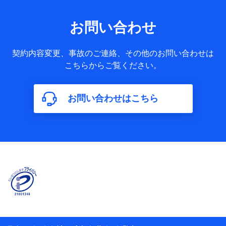
果情報、メールマガジンを提供した際のメール内容や送信履
歴の情報及び保険の更改案内等を提供した際のメール内容や
送信履歴などの情報）が含まれます。
お問い合わせ
保険契約情報
当社又は株式会社NTTドコモが取得し、又は保有する保険契
約に関する情報。例として、保険契約者及び被保険者の氏
契約内容変更、事故のご連絡、その他のお問い合わせは
名、住所、生年月日、性別、保険契約者と被保険者の関係、
こちらからご覧ください。
保険加入の目的、保険商品の内容、保険料、保険料のお支払
方法、車のメーカーや走行距離などの情報、建物の構造や築
年数などの情報、ペットの種類や年齢などの情報などが含ま
お問い合わせはこちら
れます。
【共同して利用する者の範囲】
当社
株式会社NTTドコモ
【利用する者の利用目的】
当社又は株式会社NTTドコモが提供する保険関連サービスに
おけるユーザ登録受付および管理のため
当社又は株式会社NTTドコモと取引のあるもしくは委託を受
けている保険会社・提携会社の保険その他に関する情報を提
供するため、また維持管理等の委託業務遂行のため、またそ
れらに付帯、関連する当社、株式会社NTTドコモおよび提携