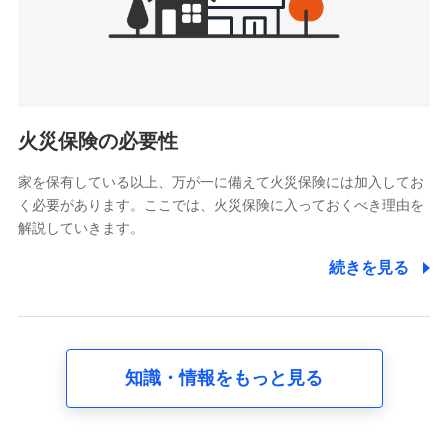
けている保険会社・提携会社の保険その他に関する情報を提
供し、金融商品等の契約を勧奨するため
アンケートやキャンペーン等の実施のため
上記に係る連絡・手続き・管理等付帯業務を行うため
5.通話録音にて取得する情報
電話対応の品質向上およびお問合せ内容の正確な把握のため
火災保険の必要性
家を保有している以上、万が一に備えて火災保険には加入してお
6.採用応募者の個人情報
く必要があります。ここでは、火災保険に入っておくべき理由を
採用選考および入社手続を実施するため
解説していきます。
7.社員（従業者）の個人情報
続きを見る
人事･勤怠･健康・労務等の管理、給与支給、福利厚生・採用
退職関連処理等の各種手続きのため、当社と従業員または従
業員同士の連絡のため
知識・情報をもっと見る
8.取引先個人情報
取引先としての選定業務、営業情報の提供業務、契約締結手
続き業務、取引管理業務、およびこれらに準ずる業務の遂行
のため