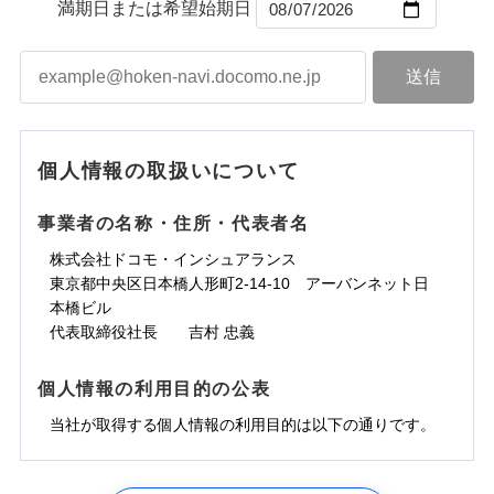
ントで保険料を支払うこともできます。
コンビニ払い
満期日または希望始期日
ドコモスマート保険ナビサービス利用規約
水道管修理費用
コンビニ払い
ネット申込
※3
「メディカルアシスト」「介護アシスト」など豊富
払込方法
口座振替
払込方法
3つの基本プランからご自身にぴったりの補償をお
当社による個人情報の取扱いについて（プライバシー
地震火災費用
建築年割引
口座振替
申込方法
郵送
登記物件の火災保険をお申込みの方におすすめ！登記
な付帯サービスでお客様の日々の生活も充実したサ
適用される割引
銀行振込
ポリシー）
選びいただけます。さらに、自分好みにオプション
インターネット割引
銀行振込
対面
情報の自動照合によるリアルタイム契約を実現！書類
ポートが受けられます。
ドコモの火災保険で
d払い
修理付帯費用保険金
を追加・削除することで、補償内容を自由にカスタ
※3
その他付帯される
お見積もり
の提出と保険会社審査にお時間をいただきません！
請求権保全行使手続費用保険金
マイズしていただけます。ニーズに合わせたパック
※3
水まわりサービス（24時間サポー
補償内容
費用の補償
一括払
始期日
2025/10/01
一括払
ト）
損害拡大防止費用保険金
単位での補償設計のため、どの補償が必要か不安な
※3
補償内容
支払方法
年払い
支払方法
年払い
カギあけサービス（24時間サポー
個人情報の取扱いについて
見積もりや保険会社とのご契約に先立ち、当社が提供する
人にも補償項目が選びやすいです。
説明事項
※1水災料率は最低リスク区分を適用
月払い
付帯サービス
ト）
月払い
水災初期費用補償特約
ドコモスマート保険ナビの利用規約と個人情報の取扱いに
免責金額（自己負
日新火災が提供する安心と信頼の事故対応で、万が
その他条件
免責金額なし
※3
東京海上日動火災保険株式会社で
担額）
キャッシュレス・リペアサービス
同意いただく必要があります。詳細について、以下をご確
免責金額（自己負
建物の復旧に関する特約
事業者の名称・住所・代表者名
募集文書番号
一の場合も迅速に対応します。お客さまからの事故
免責金額なし
ネット申込
お見積もり
ジェイアイ傷害火災保険株式会社で
ネット申込
担額）
認ください。
気象災害アラート
申込方法
のご連絡の受付や事故相談などを、夜間・休日を問
郵送
お見積もり
※4
株式会社ドコモ・インシュアランス
申込方法
郵送
臨時費用
メディカルアシスト
※4
ドコモスマート保険ナビサービス利用規約
東京海上日動火災保険株式会社の
付帯サービス
わず、24時間・365日対応しています。
対面
東京都中央区日本橋人形町2-14-10 アーバンネット日
臨時費用
※保険料は下の場合の築年月で計算し
対面
損害防止費用
介護アシスト
当社による個人情報の取扱いについて（プライバシー
詳細を見る
ジェイアイ傷害火災保険株式会社の
本橋ビル
ています。
損害防止費用
残存物取片づけ費用
付帯される費用保
正式名称は、すまいの保険です。本保険は、日新火災を引受保険会社
※5
ポリシー）
詳細を見る
始期日
2024/10/01
新築：2026年1月
代表取締役社長 吉村 忠義
始期日
2026/04/01
険金
とし、取扱代理店であるドコモと共同募集代理店である株式会社ドコ
残存物取片づけ費用
クレジットカード
備考
付帯される費用保
失火見舞費用
※6
築5年：2021年1月
モ・インシュアランス（以下、ドコモ・インシュアランス）が提供す
険金
見積もりや保険会社とのご契約に先立ち、当社が提供する
失火見舞費用
コンビニ払い
水道管修理費用
築10年：2016年1月
ドコモスマート保険ナビ編集部の評価
※1水災料率は最低リスク区分を適用
払込方法
るものです。
※1破損・汚損、水ぬれは自己負担額
ドコモスマート保険ナビの利用規約と個人情報の取扱いに
個人情報の利用目的の公表
見積もりや保険会社とのご契約に先立ち、当社が提供する
水道管修理費用
口座振替
築15年：2011年1月
地震火災費用
※2水道管修理費用の取扱いはなし
5万円
同意いただく必要があります。詳細について、以下をご確
ドコモスマート保険ナビの利用規約と個人情報の取扱いに
説明事項
※3コンビニ払の払込票をスマートフ
地震火災費用
銀行振込
当社が取得する個人情報の利用目的は以下の通りです。
※2失火見舞費用の取扱いはなし
ソニー損保の新ネット火災保険は、補償の組合せが
認ください。
同意いただく必要があります。詳細について、以下をご確
ォンアプリで支払うことができます。
クレジットカード
防犯対策費用特約
補償の範囲
※3水道管修理費用の取扱いはなし
？
03
POINT
認ください。
自由だから、必要な補償に絞って選べます。
※4一部契約のみ
ドコモスマート保険ナビサービス利用規約
保険証券の不発行に関する特約（500
一括払
コンビニ払い
その他付帯される
（破損・汚損等危険補償特約で補償対
特別費用保険金特約
※3
適用される割引
1.見積請求受付時、資料請求受付時、ユーザー登録受
払込方法
円）
しかも、「地震上乗せ特約（全半損時のみ）」で、
ドコモスマート保険ナビサービス利用規約
説明事項
費用の補償
象となる場合があります）
当社による個人情報の取扱いについて（プライバシー