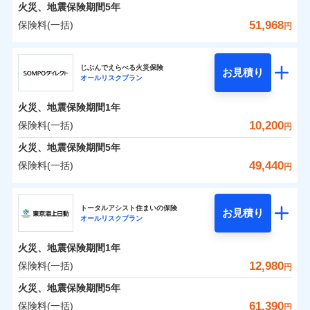
火災 1年
地震 1年
火災、地震保険期間
5年
51,968
保険料(一括)
円
0
4,292
3,300
建物
円
円
円
ジェイアイ傷害火災保険株式会社
じぶんでえらべる火災保険
お見積り
オールリスクプラン
0
4,435
990
ジェイアイ傷害火災保険株式会社のおすすめポイ
家財
円
円
円
ント
火災、地震保険期間
1年
保険料（一括）内訳
10,200
保険料(一括)
01
POINT
円
火災、地震保険期間
5年
火災 1年
地震 1年
49,440
保険料(一括)
円
イチオシ
02
POINT
ＳＯＭＰＯダイレクト損害保険株式会社
0
3,710
3,300
建物
円
円
円
ソニー損保の新ネット火災保険は、補償の組合せが自
トータルアシスト住まいの保険
お見積り
オールリスクプラン
ＳＯＭＰＯダイレクト損害保険株式会社のおすす
由だから、必要な補償に絞って選べます。
0
3,230
990
めポイント
家財
円
円
円
しかも「地震上乗せ特約（全半損時のみ）」で、地震
火災、地震保険期間
1年
の被害にも火災保険の保険金額に対して最大100％で備
保険料（一括）内訳
12,980
保険料(一括)
01
POINT
円
えられます（一部損は対象外）。
火災、地震保険期間
5年
火災 1年
地震 1年
61,390
保険料(一括)
円