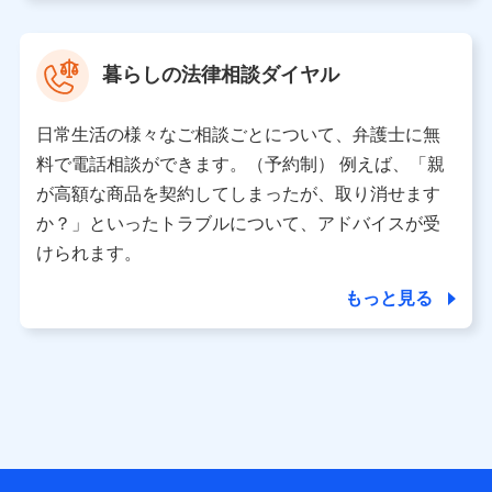
取得した、以下の情報などの個人データ
基本情報
氏名、電話番号、メールアドレス、お客さまの識別子、属
暮らしの法律相談ダイヤル
性、連絡先、dポイントサービスのご利用に関する情報。例
として、dポイントカード番号、性別、年齢、家族構成、住
所、dポイント残高、dポイント利用履歴などが含まれます。
日常生活の様々なご相談ごとについて、弁護士に無
利用情報
料で電話相談ができます。（予約制） 例えば、「親
当社又は株式会社NTTドコモが提供する各種サービスなどの
ご契約・ご利用などに関する情報。例として、当社又は株式
が高額な商品を契約してしまったが、取り消せます
会社NTTドコモが提供する各種サービスのご契約状態・ご利
か？」といったトラブルについて、アドバイスが受
用履歴インターネット利用時の行動に関する情報、アプリケ
ーション利用時の行動に関する情報、購入されたサービスや
けられます。
商品の名称・購入場所・決済に関する情報、アンケートの回
答に関する情報などが含まれます。
もっと見る
保険関連サービス情報
当社又は株式会社NTTドコモが提供する保険関連サービスに
関して取得し、又は保有する情報。例として、見積請求受付
時、資料請求受付時又はユーザー登録受付時に提供いただい
た情報（氏名、住所、生年月日、性別、保険契約者と被保険
者の関係、保険加入の目的、保険商品の内容、保険料、保険
料のお支払方法、車のメーカーや走行距離などの情報、建物
の構造や築年数などの情報、ペットの種類や年齢など）及び
お客様との応対記録 （お客様に提示した比較見積の試算結