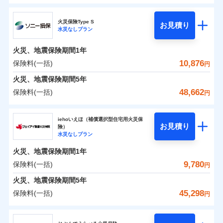
円
円
円
ドコモの火災保険
水災
盗難
修理費だけでなく、修理と密接に関わる費用も損害保
水濡れ
火災保険Type S
お見積り
補償の範囲
※1
？
0
03
3,870
990
POINT
家財
騒擾（じょう）
円
険金としてまとめてお支払いします！
円
円
水災なしプラン
※
ドコモの火災保険
のおすすめポイント
外部からの落下・
破損・汚損
全国の損害サービス拠点が一日でも早く保険金をお届
飛来・衝突
火災、地震保険期間
1年
保険料（一括）内訳
01
POINT
けできるよう万全の損害サービス体制で手厚く支援し
10,876
保険料(一括)
火災
風災・雹（ひょ
円
ランキングをもっと見る
ます！
落雷
う）災、雪災
「メディカルアシスト」「介護アシスト」など豊富な
火災 1年
地震 1年
火災、地震保険期間
破裂・爆発
5年
付帯サービスでお客様の日々の生活もしっかりサポー
48,662
保険料(一括)
円
イチオシ
02
POINT
水災
盗難
トします！
0
4,560
3,300
建物
円
円
円
水濡れ
ソニー損害保険株式会社
※1
騒擾（じょう）
すまいのリスクを6つに整理し、補償内容をシンプルに
上半期
新規契約数ランキング
iehoいえほ（補償選択型住宅用火災保
外部からの落下・
破損・汚損
お見積り
険）
わかりやすくしています！
飛来・衝突
0
4,110
990
ソニー損害保険株式会社のおすすめポイント
家財
補償の範囲
円
円
円
水災なしプラン
？
03
POINT
補償内容
※2
すまいやライフスタイルに応じた契約プランをご用意
当社火災保険新規契約者数より算出[
年
月]（ドコモスマート保険
火災、地震保険期間
1年
保険料（一括）内訳
01
POINT
しています。
ナビ調べ）
9,780
保険料(一括)
円
お客さまのニーズに合わせてオプションの特約のご選
免責金額（自己負
火災
風災・雹（ひょ
免責金額なし
※2
落雷
う）災、雪災
択が可能です。
担額）
火災 1年
地震 1年
火災、地震保険期間
5年
破裂・爆発
建物が全焼・全壊時（延床面積に対する損害の割合が
45,298
保険料(一括)
円
イチオシ
02
臨時費用
80％以上）には、建物保険金額を全額お支払いいたし
POINT
0
3,256
3,300
建物
円
円
円
水災
補償内容
盗難
ジェイアイ傷害火災保険株式会社
損害防止費用
ます！
水濡れ
※1
ランキングをもっと見る