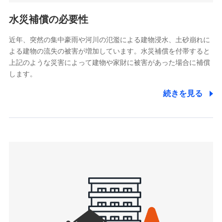
リトルファミリー少額短期保険株式会社
ポリシー）
(https://www.littlefamily-ssi.com/)
水災補償の必要性
2.共同募集を行う代理店から受領する個人情報
近年、突然の集中豪雨や河川の氾濫による建物浸水、土砂崩れに
よる建物の流失の被害が増加しています。水災補償を付帯すると
郵便、電話、およびＥメール等により、当社と取引のあるも
しくは委託を受けている保険会社・提携会社の保険その他に
上記のような災害によって建物や家財に被害があった場合に補償
関する情報を提供し、金融商品等の契約を勧奨するため、ま
します。
た維持管理等の委託業務遂行のため、またそれらに付帯、関
連する当社および提携会社のサービスを案内、提供するため
続きを見る
（なお、当社は複数の保険会社と取引があり、取得した個人
情報を取引のある他の保険会社の商品・サービスをご提案す
るために利用させていただくことがあります。）
上記に係る連絡・手続き・管理等付帯業務を行うため
3.セミナー募集サイトから取得した個人情報
各種セミナーの案内、開催のため
上記に係る連絡・手続き・管理等付帯業務を行うため
4.家族・友達紹介にて取得した個人情報
被紹介者への連絡、及び当社と取引のあるもしくは委託を受