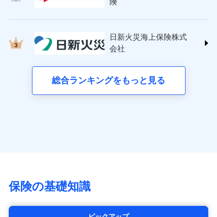
日新火災海上保険株式会社
険
(https://www.nisshinfire.co.jp/)
備考
スリムプランに該当する補償内容です
見積もりや保険会社とのご契約に先立ち、当社が提供する
見積もりや保険会社とのご契約に先立ち、当社が提供する
ペット＆ファミリー損害保険株式会社
ドコモスマート保険ナビの利用規約と個人情報の取扱いに
ドコモスマート保険ナビの利用規約と個人情報の取扱いに
ドコモスマート保険ナビ編集部の評価
(https://www.petfamilyins.co.jp/)
クレジットカード
同意いただく必要があります。詳細について、以下をご確
同意いただく必要があります。詳細について、以下をご確
日新火災海上保険株式
ドコモスマート保険ナビ編集部の評価
三井住友海上火災保険株式会社 (https://www.ms-
認ください。
コンビニ払い
認ください。
会社
チューリッヒのネット火災保険は
ダイレクト型でネッ
ins.com/)
払込方法
口座振替
ドコモスマート保険ナビサービス利用規約
ドコモスマート保険ナビサービス利用規約
すまいのリスクを６つに整理し、補償内容をシンプ
三井ダイレクト損害保険株式会社
ト完結のお手続き・リーズナブルな保険料
に加え、
火
銀行振込
当社による個人情報の取扱いについて（プライバシー
当社による個人情報の取扱いについて（プライバシー
ルにして、わかりやすいのが特徴です。
(https://www.mitsui-direct.co.jp/)
災に対する補償に加え、すべてのプランに盗難等がつ
総合ランキングをもっと見る
d払い
ポリシー）
ポリシー）
すまいやライフスタイルに応じた契約プランを選べ
いており、
社会問題などを考慮された幅広い補償が特
■生命保険
ます。
長です。
失火見舞金など付帯される費用保険金も多
一括払
アクサ生命保険株式会社
く、ダイレクトでありながら充実した補償が魅力で
支払方法
年払い
建物が全焼・全壊時（延床面積に対する損害の割合
（https://www.axa.co.jp/）
す。
月払い
が80％以上）には、建物保険金額を全額お支払いし
SBI生命保険株式会社（https://www.sbilife.co.jp/）
てくれます。
FWD生命保険株式会社
ネット申込
※
（https://www.fwdlife.co.jp/）
家族Eye（親族連絡先制度）
がご利用できます。
申込方法
郵送
ソニー生命保険株式会社
※「ご契約者（保険にご加入されたお客さま）」が、その保険
対面
（https://www.sonylife.co.jp）
契約に関する緊急連絡先としてご親族を登録する制度。
チューリッヒ保険会社で
SOMPOひまわり生命保険株式会社
保険の基礎知識
お見積もり
始期日
2026/04/01
（https://www.himawari-life.co.jp/）
第一ネオ生命保険株式会社
チューリッヒ保険会社の
※1損害割合が30%未満の場合は定率
（https://neofirst.co.jp/）
ピックアップ