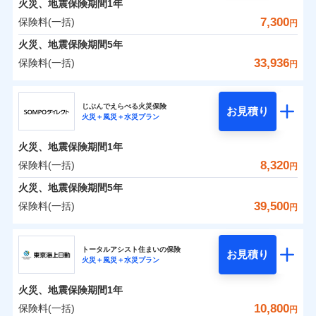
火災、地震保険期間
地震の被害にも最大100％で備えられます。
1年
保険料（一括）内訳
01
POINT
けできるよう万全の損害サービス体制で手厚く支援し
地震保険建築年割引
一括払
適用される割引
7,300
保険料(一括)
火災
風災・雹（ひょ
円
ランキングをもっと見る
ます！
家財セット割引
ネット申込
支払方法
年払い
落雷
う）災、雪災
「メディカルアシスト」「介護アシスト」など豊富な
火災 1年
地震 1年
火災、地震保険期間
申込方法
破裂・爆発
5年
郵送
月払い
補償内容
その他条件
地震火災費用特約
※7
付帯サービスでお客様の日々の生活もしっかりサポー
対面
33,936
保険料(一括)
円
イチオシ
02
水災
盗難
トします！
POINT
ネット申込
0
2,234
3,300
建物
円
円
円
ドコモスマート保険ナビ編集部の評価
ソニー損害保険株式会社で
水濡れ
暮らしのQQ隊（カギあけQQサービ
ジェイアイ傷害火災保険株式会社
免責金額（自己負
始期日
2025/10/01
申込方法
郵送
付帯サービス
免責金額なし
騒擾（じょう）
お見積もり
※2
ス、水まわりQQサービス）
上半期
新規契約数ランキング
担額）
ドコモの火災保険はインターネット完結型の保険の
じぶんでえらべる火災保険
外部からの落下・
破損・汚損
対面
お見積り
火災＋風災＋水災プラン
補償を自由に選べて、もしものときは「新価（再調達
飛来・衝突
0
2,206
990
ジェイアイ傷害火災保険株式会社のおすすめポイ
家財
補償の範囲
円
ため、保険料がリーズナブルで、各種割引も充実し
円
円
※1水災料率は最低リスク区分を適用
？
03
POINT
補償内容
※1
クレジットカード
※8
臨時費用
価額）」でお支払いします。
※2盗難、水ぬれ等と破損等は5万円
ント
見積もりや保険会社とのご契約に先立ち、当社が提供する
当社火災保険新規契約者数より算出[
年
月]（ドコモスマート保険
ています。
始期日
2026/01/01
火災、地震保険期間
1年
コンビニ払い
説明事項
※3損害保険金として支払い
※8
損害防止費用
ナビ調べ）
万一ご自宅が被害にあわれた場合は、修繕業者のご紹
ドコモスマート保険ナビの利用規約と個人情報の取扱いに
払込方法
保険料のお支払いでdポイントがたまります！保険
※4損害保険金が支払われる場合に限
保険料（一括）内訳
8,320
保険料(一括)
01
口座振替
POINT
円
同意いただく必要があります。詳細について、以下をご確
残存物取片づけ費用
介などをご利用いただけます。
付帯される費用保
※1損害割合が30%未満の場合は定率
免責金額（自己負
火災
風災・雹（ひょ
料に対して、通常のdポイントとは別に1%相当のd
り、費用保険金として支払い
免責金額なし
※1
銀行振込
認ください。
険金
※8
落雷
う）災、雪災
払、水災料率は最も水災リスクが低い
失火見舞費用
コンビニ払いの払込票をスマートフォンアプリでお支
担額）
火災、地震保険期間
5年
※3
ポイントが上乗せして進呈されるため、「d払い」
破裂・爆発
水災等地を適用
火災 1年
水道管修理費用
地震 1年
払いが可能です。
ドコモスマート保険ナビサービス利用規約
※4
39,500
保険料(一括)
円
募集文書番号
や「dカード」でお支払いの場合は最大2%のdポイ
※2破損・汚損、物体の落下・飛来等/
一括払
イチオシ
02
臨時費用
POINT
地震火災費用
当社による個人情報の取扱いについて（プライバシー
※5
騒擾、水濡れのみ自己負担額5万円
水災
補償内容
盗難
ントがたまります。また「d払い」であれば、ポイ
支払方法
年払い
ＳＯＭＰＯダイレクト損害保険株式会社
説明事項
損害防止費用
ポリシー）
0
1,460
水濡れ
3,300
建物
（物体の落下・飛来等/騒擾、水濡れ
円
円
円
ントで保険料を支払うこともできます。
ランキングをもっと見る
月払い
ソニー損保の新ネット火災保険は、補償の組合せが自
騒擾（じょう）
その他付帯される
トータルアシスト住まいの保険
残存物取片づけ費用
は建物のみ自己負担あり）
付帯される費用の
お見積り
修理付帯費用
外部からの落下・
破損・汚損
火災＋風災＋水災プラン
3つの基本プランからご自身にぴったりの補償をお
費用の補償
ＳＯＭＰＯダイレクト損害保険株式会社のおすす
由だから、必要な補償に絞って選べます。
※3水道管修理費用の取扱いはなし
補償
失火見舞費用
免責金額（自己負
飛来・衝突
免責金額なし
ネット申込
※4一括払・年払のみ、コンビニ・ペ
0
1,550
990
めポイント
選びいただけます。さらに、自分好みにオプション
家財
円
円
円
しかも「地震上乗せ特約（全半損時のみ）」で、地震
ＳＯＭＰＯダイレクト損害保険株式会社で
担額）
水道管修理費用
火災、地震保険期間
1年
イジー（番号通知方式）
申込方法
インターネット割引
郵送
を追加・削除することで、補償内容を自由にカスタ
お見積もり
の被害にも火災保険の保険金額に対して最大100％で備
地震火災費用
ドコモスマート保険ナビ編集部の評価
保険料（一括）内訳
10,800
保険料(一括)
01
POINT
円
適用される割引
指定工務店割引
対面
マイズしていただけます。ニーズに合わせたパック