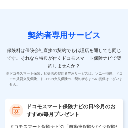
9.お問い合わせ情報
各種お問い合わせに対応するため
契約者専用サービス
10.受託業務の 個人情報
受託業務の遂行およびこれらに準ずる業務の遂行のため
保険料は保険会社直接の契約でも代理店を通しても同じ
です。
それなら特典が付くドコモスマート保険ナビで契
11.マイカー通勤管理クラウド並びに法人向けASPサー
ビスに関してのお問い合わせ情報
約しませんか？
各種お問い合わせに対応するため
ドコモスマート保険ナビ提供の契約者専用サービスは、ソニー損保、ドコ
当社のサービスに関する情報提供や、皆様に有用なお知らせ
モの賃貸火災保険、ドコモの火災保険のご契約者さまへの提供はございま
をお送りするため
せん。
アンケートの送付のため
当社のサービスや媒体の運営改善に必要なデータを解析し、
分析するため
当社の対応品質向上やお問い合わせ内容の正確な把握のため
ドコモスマート保険ナビの日/今月のお
個人情報保護管理者の職名、連絡先
すすめ/毎月プレゼント
株式会社ドコモ・インシュアランス 営業部長
〒103-0013 東京都中央区日本橋人形町2-14-10 アー
ドコモスマート保険ナビの「自動車保険/バイク保険/