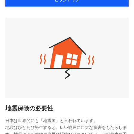
詳細を見る
払、水災料率は最低リスク区分を適用
大樹生命保険株式会社（https://www.taiju-
三井住友海上火災保険株式会社で
※2失火見舞費用の取扱いはなし
life.co.jp）
お見積もり
※3水道管修理費用の取扱いはなし
太陽生命保険株式会社（https://www.taiyo-
見積もりや保険会社とのご契約に先立ち、当社が提供する
説明事項
※4地震火災費用の取扱いはなし
三井住友海上火災保険株式会社の
seimei.co.jp）
ドコモスマート保険ナビの利用規約と個人情報の取扱いに
※5火災・風災等の事故により建物に
詳細を見る
損害が生じたとき、日新火災がご案内
チューリッヒ生命保険株式会社
同意いただく必要があります。詳細について、以下をご確
する修理業者（指定工務店）が建物の
認ください。
（https://www.zurichlife.co.jp/）
修理を行います。
東京海上日動あんしん生命保険株式会社
ドコモスマート保険ナビサービス利用規約
見積もりや保険会社とのご契約に先立ち、当社が提供する
（https://www.tmn-anshin.co.jp/）
当社による個人情報の取扱いについて（プライバシー
ドコモスマート保険ナビの利用規約と個人情報の取扱いに
募集文書番号
なないろ生命保険株式会社
ポリシー）
同意いただく必要があります。詳細について、以下をご確
（https://www.nanairolife.co.jp/）
認ください。
日本生命保険相互会社
ドコモスマート保険ナビサービス利用規約
（https://www.nissay.co.jp）
当社による個人情報の取扱いについて（プライバシー
はなさく生命保険株式会社
ポリシー）
（https://www.life8739.co.jp/）
ドコモスマート保険ナビ編集部の評価
マニュライフ生命保険株式会社
（https://www.manulife.co.jp/）
地震保険の必要性
三井住友海上あいおい生命保険株式会社
ドコモの火災保険は、基本補償となる火災、破裂・爆
（https://www.msa-life.co.jp/）
発に加え、風災、落雷や盗難・水ぬれなど住まいを取
日本は世界的にも「地震国」と言われています。
メットライフ生命株式会社
地震はひとたび発生すると、広い範囲に巨大な損害をもたらしま
り巻く多様なリスクに対応。3つの基本プランから選択
(https://www.metlife.co.jp/)