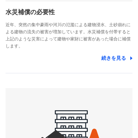
リトルファミリー少額短期保険株式会社
ポリシー）
(https://www.littlefamily-ssi.com/)
水災補償の必要性
2.共同募集を行う代理店から受領する個人情報
近年、突然の集中豪雨や河川の氾濫による建物浸水、土砂崩れに
よる建物の流失の被害が増加しています。水災補償を付帯すると
郵便、電話、およびＥメール等により、当社と取引のあるも
しくは委託を受けている保険会社・提携会社の保険その他に
上記のような災害によって建物や家財に被害があった場合に補償
関する情報を提供し、金融商品等の契約を勧奨するため、ま
します。
た維持管理等の委託業務遂行のため、またそれらに付帯、関
連する当社および提携会社のサービスを案内、提供するため
続きを見る
（なお、当社は複数の保険会社と取引があり、取得した個人
情報を取引のある他の保険会社の商品・サービスをご提案す
るために利用させていただくことがあります。）
上記に係る連絡・手続き・管理等付帯業務を行うため
3.セミナー募集サイトから取得した個人情報
各種セミナーの案内、開催のため
上記に係る連絡・手続き・管理等付帯業務を行うため
4.家族・友達紹介にて取得した個人情報
被紹介者への連絡、及び当社と取引のあるもしくは委託を受