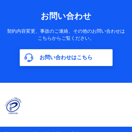
果情報、メールマガジンを提供した際のメール内容や送信履
歴の情報及び保険の更改案内等を提供した際のメール内容や
送信履歴などの情報）が含まれます。
お問い合わせ
保険契約情報
当社又は株式会社NTTドコモが取得し、又は保有する保険契
約に関する情報。例として、保険契約者及び被保険者の氏
契約内容変更、事故のご連絡、その他のお問い合わせは
名、住所、生年月日、性別、保険契約者と被保険者の関係、
こちらからご覧ください。
保険加入の目的、保険商品の内容、保険料、保険料のお支払
方法、車のメーカーや走行距離などの情報、建物の構造や築
年数などの情報、ペットの種類や年齢などの情報などが含ま
お問い合わせはこちら
れます。
【共同して利用する者の範囲】
当社
株式会社NTTドコモ
【利用する者の利用目的】
当社又は株式会社NTTドコモが提供する保険関連サービスに
おけるユーザ登録受付および管理のため
当社又は株式会社NTTドコモと取引のあるもしくは委託を受
けている保険会社・提携会社の保険その他に関する情報を提
供するため、また維持管理等の委託業務遂行のため、またそ
れらに付帯、関連する当社、株式会社NTTドコモおよび提携