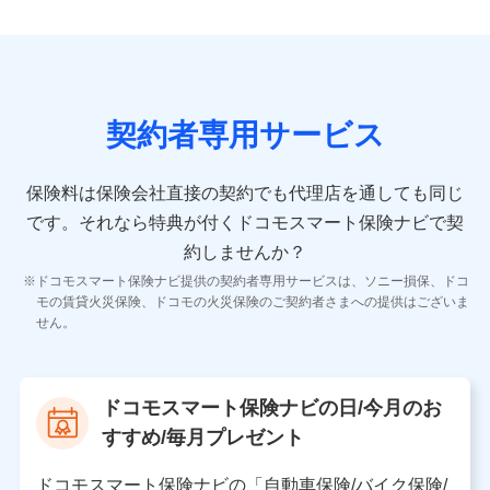
9.お問い合わせ情報
各種お問い合わせに対応するため
契約者専用サービス
10.受託業務の 個人情報
受託業務の遂行およびこれらに準ずる業務の遂行のため
保険料は保険会社直接の契約でも代理店を通しても同じ
です。
それなら特典が付くドコモスマート保険ナビで契
11.マイカー通勤管理クラウド並びに法人向けASPサー
ビスに関してのお問い合わせ情報
約しませんか？
各種お問い合わせに対応するため
ドコモスマート保険ナビ提供の契約者専用サービスは、ソニー損保、ドコ
当社のサービスに関する情報提供や、皆様に有用なお知らせ
モの賃貸火災保険、ドコモの火災保険のご契約者さまへの提供はございま
をお送りするため
せん。
アンケートの送付のため
当社のサービスや媒体の運営改善に必要なデータを解析し、
分析するため
当社の対応品質向上やお問い合わせ内容の正確な把握のため
ドコモスマート保険ナビの日/今月のお
個人情報保護管理者の職名、連絡先
すすめ/毎月プレゼント
株式会社ドコモ・インシュアランス 営業部長
〒103-0013 東京都中央区日本橋人形町2-14-10 アー
ドコモスマート保険ナビの「自動車保険/バイク保険/