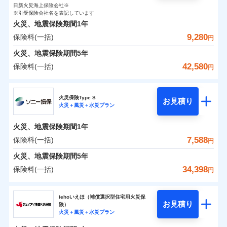
0
1,020
990
ト
家財
円
了された場合、10％のインターネット割引が適用！
落雷
円
う）災、雪災
円
インターネット割引
日新火災海上保険会社※
銀行振込
対面
破裂・爆発
修理付帯費用保険金
※引受保険会社名を表記しています
※4
（地震保険を除きます。）
正式名称は、すまいの保険です。本保険は、日新火災を引受保険会社
その他付帯される
保険料（一括）内訳
01
POINT
火災、地震保険期間
1年
とし、取扱代理店であるドコモと共同募集代理店である株式会社ドコ
請求権保全行使手続費用保険金
※4
水まわりサービス（24時間サポー
減らしたコストをお客さまに還元
補償内容
費用の補償
一括払
始期日
2025/10/01
水災
盗難
モ・インシュアランス（以下、ドコモ・インシュアランス）が提供す
9,280
保険料(一括)
ト）
損害拡大防止費用保険金
円
※4
水濡れ
支払方法
年払い
自分に必要な補償を選べる、だから保険料にムダが
るものです。
火災 1年
騒擾（じょう）
地震 1年
カギあけサービス（24時間サポー
火災、地震保険期間
5年
※1水災料率は最低リスク区分を適用
月払い
付帯サービス
ない！
外部からの落下・
破損・汚損
ト）
適用される割引
建築年割引
免責金額（自己負
説明事項
※2雑危険（盗難を除く）および破汚
飛来・衝突
42,580
保険料(一括)
免責金額なし
※2
円
地震保険もセットOK！
イチオシ
担額）
02
キャッシュレス・リペアサービス
POINT
損において、自己負担額5万円
0
1,890
3,300
建物
円
円
円
補償の範囲
ネット申込
？
03
POINT
家財破損支払限度額50万円
気象災害アラート
「iehoいえほ」（補償選択型住宅用火災保険）
ドコモの火災保険
申込方法
郵送
※5
お客さまのニーズ・ご予算に合わせて補償を自由に
臨時費用
その他条件
水災初期費用補償特約
※3
募集文書番号
火災保険Type S
お見積り
対面
0
1,880
990
家財
円
お選びいただけます。
※保険料は下の場合の築年月で計算し
損害防止費用
円
円
火災＋風災＋水災プラン
建物の復旧に関する特約
※
ドコモの火災保険
のおすすめポイント
火災
風災・雹（ひょ
ています。
補償の範囲
残存物取片づけ費用
？
03
付帯される費用保
※4
POINT
もしものとき、“時価”ではなく“新価”で保険金をお
落雷
う）災、雪災
始期日
2024/10/01
新築：2026年1月
火災、地震保険期間
1年
保険料（一括）内訳
険金
01
破裂・爆発
メディカルアシスト
備考
POINT
失火見舞費用
※5
支払いします。
築5年：2021年1月
付帯サービス
7,588
保険料(一括)
上半期
新規契約数ランキング
介護アシスト
円
水道管修理費用
築10年：2016年1月
※1水災料率は最低リスク区分を適用
家具や電化製品等の家財の保険金額も自由に選べま
水災
盗難
火災
築15年：2011年1月
風災・雹（ひょ
地震火災費用
火災 1年
※2破損・汚損の取扱いはなし
地震 1年
火災、地震保険期間
5年
す。
水濡れ
落雷
う）災、雪災
クレジットカード
ドコモスマート保険ナビ編集部の評価
※1
※3水道管修理費用の取扱いはなし
騒擾（じょう）
当社火災保険新規契約者数より算出[
年
月]（ドコモスマート保険
34,398
保険料(一括)
説明事項
破裂・爆発
円
ネットに加え、お電話でもお申込み可能です！
イチオシ
02
※4コンビニ払の払込票をスマートフ
POINT
外部からの落下・
破損・汚損
コンビニ払い
クレジットカード
防犯対策費用特約
ナビ調べ）
0
2,230
3,300
建物
円
払込方法
円
円
飛来・衝突
ォンアプリで支払うことができます。
ソニー損害保険株式会社
口座振替
コンビニ払い
その他付帯される
特別費用保険金特約
※4
ソニー損保の新ネット火災保険は、補償の組合せが
水災
盗難
※5一部契約のみ
払込方法
修理費だけでなく、修理と密接に関わる費用も損害保
iehoいえほ（補償選択型住宅用火災保
費用の補償
銀行振込
水濡れ
口座振替
バルコニー等専用使用部分修繕費
自由だから、必要な補償に絞って選べます。
お見積り
険）
補償の範囲
？
03
POINT
騒擾（じょう）
険金としてまとめてお支払いします！
0
2,760
用特約
990
ソニー損害保険株式会社のおすすめポイント
家財
※6
円
円
円
銀行振込
火災＋風災＋水災プラン
外部からの落下・
募集文書番号
破損・汚損
しかも、「地震上乗せ特約（全半損時のみ）」で、
全国の損害サービス拠点が一日でも早く保険金をお届
一括払
飛来・衝突