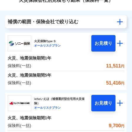
火災保険会社別見積もり結果（保険料一覧）
補償の範囲・保険会社で絞り込む
火災保険Type S
お見積り
オールリスクプラン
火災、地震保険期間
1年
11,511
保険料(一括)
円
火災、地震保険期間
5年
51,416
保険料(一括)
円
ソニー損害保険株式会社
iehoいえほ（補償選択型住宅用火災保
お見積り
険）
ソニー損害保険株式会社のおすすめポイント
オールリスクプラン
火災、地震保険期間
1年
保険料（一括）内訳
01
POINT
9,700
保険料(一括)
円