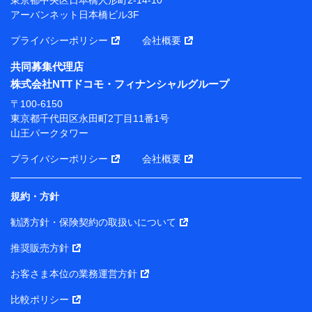
アーバンネット日本橋ビル3F
※ 当社および株式会社NTTドコモは、お客さまの情報
を利用させていただくにあたっては、「NTTドコモ パー
プライバシーポリシー
会社概要
ソナルデータ憲章」に定める行動原則を順守します 。
※ パーソナルデータダッシュボードの「第三者提供の
共同募集代理店
管理」の設定状態にかかわらず、共同利用する場合があ
株式会社NTTドコモ・フィナンシャルグループ
ります。
〒100-6150
※ dポイントクラブ会員ではないお客さま（2019年12
東京都千代田区永田町2丁目11番1号
月11日以降、一度もdポイントクラブ会員であったこと
山王パークタワー
がないお客さまに限る）に関する、2019年12月10日以
前に取得した個人データは、こちら の利用目的の範囲内
プライバシーポリシー
会社概要
に限って共同利用します。
規約・方針
当社は株式会社NTTドコモ・フィナンシャルグループ
との間で、以下のとおり個人データを共同利用しま
勧誘方針・保険契約の取扱いについて
す。
推奨販売方針
【共同して利用される利用データの項目】
当社または株式会社NTTドコモ・フィナンシャルグルー
お客さま本位の業務運営方針
プがサービス提供等を通じて取得した、以下の情報など
比較ポリシー
の個人データ