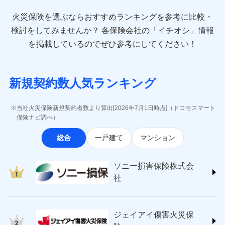
最適設計が実現できます。スマホ・PCで手続きが完結
臨時費用
お見積もり
direct.co.jp/)
し、24時間365日の事故受付で万一の際も安心。保険
損害防止費用
始期日
2024/10/01
火災保険を選ぶならおすすめランキングを参考に比較・
アニコム損害保険株式会社 (https://www.anicom-
始期日
2026/08/01
ドコモスマート保険ナビ編集部の評価
料に応じてdポイントもたまる、利便性とおトクさを兼
残存物取片づけ費用
付帯される費用保
sompo.co.jp/)
検討をしてみませんか？
各保険会社の「イチオシ」情報
見積もりや保険会社とのご契約に先立ち、当社が提供する
険金
ね備えた火災保険です。
失火見舞費用
※1水災料率は最低リスク区分を適用
※2
東京海上ダイレクト損害保険株式会社
※1盗難、水濡れ、騒擾（じょう）、
を掲載しているのでぜひ参考にしてください！
ドコモスマート保険ナビの利用規約と個人情報の取扱いに
修理費だけでなく、修理と密接に関わる費用も損害
※2盗難および水ぬれについては対象
水道管修理費用
外部からの落下・飛来・衝突は自動付
※3
(https://www.e-design.net/)
同意いただく必要があります。詳細について、以下をご確
です。
保険金としてまとめてお支払いしてくれます。
帯です。
地震火災費用
AIG損害保険株式会社
※4
ドコモスマート保険ナビ編集部の評価
認ください。
※3水ぬれは自己負担額5万円
※2水まわりトラブル、カギ開け対
(https://www.aig.co.jp/sonpo)
全国の損害サービス拠点が一日でも早く保険金をお
※4事故時諸費用（火災・風水災等限
応、ガラス破損の場合に60分までの
ドコモスマート保険ナビサービス利用規約
新規契約数人気ランキング
その他付帯される
ＳＢＩ損害保険株式会社
届けできるよう万全の損害サービス体制で手厚く支
定）特約セットありも選択可能
修理付帯費用
簡易作業無料でご提供いたします。弊
登記物件の火災保険をお申込みの方におすすめ！登記
費用の補償
当社による個人情報の取扱いについて（プライバシー
ドコモの火災保険で
説明事項
(https://www.sbisonpo.co.jp/)
※5修理費として保険金をお支払いし
援が受けられます。
社提携業者にて24時間365日受付。受
情報の自動照合によるリアルタイム契約を実現！書類
説明事項
ポリシー）
ます。
お見積もり
ジェイアイ傷害火災保険株式会社
付後、専門業者が対応に向かいます。
当社火災保険新規契約者数より算出[2026年7月1日時点]（ドコモスマート
「メディカルアシスト」「介護アシスト」など豊富
※6セットありも選択可能
の提出と保険会社審査にお時間をいただきません！
インターネット割引
(https://www.jihoken.co.jp/)
ガラス破損の対応時間は9時～20時と
保険ナビ調べ）
な付帯サービスでお客様の日々の生活も充実したサ
※7建物保険料に、バルコニー等専用
なります。
適用される割引
指定工務店割引
ソニー損害保険株式会社
使用部分修繕費用特約保険料を含む
見積もりや保険会社とのご契約に先立ち、当社が提供する
ポートが受けられます。
※3クレジットカード会社の分割払い
総合
一戸建て
マンション
(https://www.sonysonpo.co.jp/)
建築年割引（地震保険）
※8保険金額×5％、300万円限度
ドコモスマート保険ナビの利用規約と個人情報の取扱いに
が可能なことがあります。詳しくは各
損害保険ジャパン株式会社 (https://www.sompo-
※9一括払、長期一括払のみ
同意いただく必要があります。詳細について、以下をご確
クレジットカード会社にご確認くださ
その他条件
japan.co.jp/)
指定工務店特約
※5
い。
認ください。
ソニー損害保険株式会
ジェイアイ傷害火災保険株式会社で
ＳＯＭＰＯダイレクト損害保険株式会社
社
ドコモスマート保険ナビサービス利用規約
お見積もり
(https://www.sompo-direct.co.jp/)
すまいのサポート24
募集文書番号
募集文書番号
東京海上日動火災保険株式会社で
当社による個人情報の取扱いについて（プライバシー
チューリッヒ保険会社 (https://www.zurich.co.jp/)
リフォーム相談サービス
付帯サービス
お見積もり
ポリシー）
ジェイアイ傷害火災保険株式会社の
東京海上日動火災保険株式会社
長期優良住宅の維持保全サポートサー
詳細を見る
ジェイアイ傷害火災保
(https://www.tokiomarine-nichido.co.jp/)
ビス
東京海上日動火災保険株式会社の