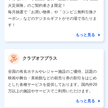
バンネット日本橋ビル 3F
火災保険」のご契約者さま限定！
株式会社ドコモ・インシュアランス
毎月抽選で「お買い物券」や「コンビニ無料引換ク
ーポン」などのデジタルギフトがその場で当たりま
個人情報の第三者提供について
す！
当社ではご本人の同意がある場合または法令に基づく場
合を除き、第三者に提供いたしません。
もっと見る
業務の委託
当社は利用目的の達成に必要な範囲内において個人情報
クラブオフプラス
の取り扱いの全部または一部を委託する場合がありま
す。
全国の有名ホテルやレジャー施設のご優待、話題の
個人データの共同利用
映画や舞台・美術館などの前売り券の割引をはじめ
とした各種サービスを提供しております。国内外20
当社は株式会社NTTドコモとの間で、以下のとおり個
人データを共同利用します。
万以上の施設やサービスでご利用いただけます。
【共同して利用される利用データの項目】
もっと見る
当社又は株式会社NTTドコモがサービス提供等を通じて