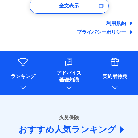
口座振替
バルコニー等専用使用部分修繕費
付時
募集文書番号
※4地震火災費用の取扱いはなし
ドコモスマート保険ナビサービス利用規約
全文表示
地震の被害にも最大100％で備えられます。
一括払
当社による個人情報の取扱いについて（プライバシー
用特約
※7
銀行振込
火災
風災・雹（ひょ
ユーザー登録受付および、管理のため
※5火災・風災等の事故により建物に
その他条件
住まいのアシスタンスサービス
※2
ポリシー）
当社による個人情報の取扱いについて（プライバシー
支払方法
年払い
落雷
う）災、雪災
郵便、電話、およびＥメール等により、当社と取引のあるも
損害が生じたとき、日新火災がご案内
破裂・爆発
ポリシー）
地震保険建築年割引
月払い
一括払
しくは委託を受けている保険会社・提携会社の保険その他に
する修理業者（指定工務店）が建物の
利用規約
適用される割引
WEB見積もり+メールアドレス登録後
家財セット割引
関する情報を提供し、金融商品等の契約を勧奨するため、ま
修理を行います。
支払方法
年払い
から4営業日+1日以降、お客さまが決
プライバシーポリシー
水災
盗難
備考
た維持管理等の委託業務遂行のため、またそれらに付帯、関
ネット申込
月払い
済した時点で保険のお申し込みと完了
水濡れ
連する当社および提携会社のサービスを案内、提供するため
その他条件
ソニー損害保険株式会社で
地震火災費用特約
※1
※8
申込方法
郵送
募集文書番号
騒擾（じょう）
となります。
（なお、当社は複数の保険会社と取引があり、取得した個人
ドコモスマート保険ナビ編集部の評価
お見積もり
外部からの落下・
破損・汚損
対面
ネット申込
情報を取引のある他の保険会社の商品・サービスをご提案す
飛来・衝突
クレジットカード
※9
クレジットカード
申込方法
郵送
※3
るために利用させていただくことがあります。）
コンビニ払い
補償を自由に選べて、もしものときは「新価（再調達
※9
始期日
2025/10/01
各種セミナーの開催のため
コンビニ払い
対面
見積もりや保険会社とのご契約に先立ち、当社が提供する
払込方法
払込方法
コンサルティングサービスの実施のため
口座振替
価額）」でお支払いします。
口座振替
ドコモスマート保険ナビの利用規約と個人情報の取扱いに
アドバイス
アンケートやキャンペーン等の実施のため
ランキング
契約者特典
※1水災料率は最低リスク区分を適用
銀行振込
万一ご自宅が被害にあわれた場合は、修繕業者のご紹
※9
始期日
2026/01/01
同意いただく必要があります。詳細について、以下をご確
銀行振込
基礎知識
上記に係る案内・手続き・管理等付帯業務を行うため
※2損害保険金として支払い
ドコモスマート保険ナビ編集部の評価
介などをご利用いただけます。
認ください。
説明事項
* 当社が委託を受けている保険会社の情報は、保険会社
※3損害保険金が支払われる場合に限
一括払
※1損害割合が30%未満の場合は定率
コンビニ払いの払込票をスマートフォンアプリでお支
一括払
ドコモスマート保険ナビサービス利用規約
り、費用保険金として支払い
のホームページに掲載しておりますので、ご確認くださ
払、水災料率は最も水災リスクが低い
支払方法
年払い
補償内容
払いが可能です。
支払方法
年払い
ドコモの火災保険は、基本補償となる火災、破裂・爆
い。
当社による個人情報の取扱いについて（プライバシー
水災等地を適用
月払い
説明事項
月払い
募集文書番号
ポリシー）
発に加え、風災、落雷や盗難・水ぬれなど住まいを取
※2水道管修理費用の取扱いはなし
■損害保険
※3一括払・年払のみ、コンビニ・ペ
り巻く多様なリスクに対応。3つの基本プランから選択
火災保険
免責金額（自己負
ネット申込
ネット申込
イジー（番号通知方式）
あいおいニッセイ同和損害保険株式会社
免責金額なし
でき、さらに補償内容を自由にカスタマイズ可能なた
担額）
申込方法
郵送
おすすめ人気ランキング
申込方法
(https://www.aioinissaydowa.co.jp/)
郵送
め、住居形態やライフスタイルに合わせて無駄のない
対面
ＳＯＭＰＯダイレクト損害保険株式会社で
募集文書番号
アクサ損害保険株式会社 (https://www.axa-
対面