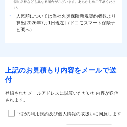
ドコモスマート保険ナビ編集部の評価
ソニー損害保険株式会社で
特約名称なども異なる場合がございます。あらかじめご了承くださ
三井住友海上火災保険株式会社で
臨時費用
対面
80％以上）には、建物保険金額を全額お支払いいたし
ネット申込
地震火災費用
0
1,070
※4
3,300
建物
円
円
円
水災
補償内容
盗難
火災、自然災害、盗難などトータルでカバーし、大
お見積もり
募集文書番号
い。
お見積もり
損害防止費用
ます！
申込方法
郵送
水濡れ
切な住まいをお守りします！
※1
ランキングをもっと見る
補償を自由に選べて、もしものときは「新価（再調達
騒擾（じょう）
始期日
2025/10/01
人気順については当社
新規契約者数より
その他付帯される
残存物取片づけ費用
「フルサポートプラン」、「セレクト（水災なし）プ
付帯される費用の
対面
修理付帯費用
外部からの落下・
破損・汚損
三井住友海上火災保険株式会社の
0
2,220
990
費用の補償
水まわりトラブル、カギ開け対応など「住まいのア
家財
円
価額）」でお支払いします。
円
円
補償
算出[
年
月
日現在]（ドコモスマート保険ナ
見積もりや保険会社とのご契約に先立ち、当社が提供する
※
失火見舞費用
ラン
」の場合は、暮らしのQQ隊サービスがご利用い
免責金額（自己負
飛来・衝突
詳細を見る
免責金額なし
※1盗難、水ぬれ等と破損等は5万円
シスタンスサービス」が無料付帯
万一ご自宅が被害にあわれた場合は、修繕業者のご紹
ドコモスマート保険ナビの利用規約と個人情報の取扱いに
始期日
ビ調べ）
2026/01/01
担額）
水道管修理費用
ただけます。
※2損害保険金として支払い
インターネット割引
同意いただく必要があります。詳細について、以下をご確
介などをご利用いただけます。
説明事項
補償の対象やお客さまの状況に応じたさまざまな割
地震火災費用
マンション等の共同住宅専用
※3損害保険金が支払われる場合に限
適用される割引
指定工務店割引
認ください。
※1破損・汚損、物体の落下・飛来等/
臨時費用
コンビニ払いの払込票をスマートフォンアプリでお支
見積もりや保険会社とのご契約に先立ち、当社が提供する
引をご用意！
り、費用保険金として支払い
ドコモスマート保険ナビ編集部の評価
騒擾、水濡れのみ自己負担額5万円
建築年割引（地震保険）
ドコモスマート保険ナビの利用規約と個人情報の取扱いに
損害防止費用
払いが可能です。
適用される割引
ドコモスマート保険ナビサービス利用規約
建築年割引
（物体の落下・飛来等/騒擾、水濡れ
同意いただく必要があります。詳細について、以下をご確
補償の範囲
補償内容
残存物取片づけ費用
？
付帯される費用保
当社による個人情報の取扱いについて（プライバシー
03
募集文書番号
POINT
説明事項
は建物のみ自己負担あり）
イチオシ
その他条件
指定工務店特約
02
※5
認ください。
POINT
ドコモの火災保険は、基本補償となる火災、破裂・爆
補償の範囲
付帯サービス
険金
住まいの緊急かけつけサービス
？
ポリシー）
03
失火見舞費用
POINT
※2水道管修理費用の取扱いはなし
補償内容
発に加え、風災、落雷や盗難・水ぬれなど住まいを取
上記のお見積もり内容をメールで送
※3一括払・年払のみ、コンビニ・ペ
ドコモスマート保険ナビサービス利用規約
水道管修理費用
※2
すまいのサポート24
ドコモの火災保険はインターネット完結型の保険の
免責金額（自己負
イジー（番号通知方式）
クレジットカード
り巻く多様なリスクに対応。3つの基本プランから選択
当社による個人情報の取扱いについて（プライバシー
火災
地震火災費用
風災・雹（ひょ
免責金額なし
付
担額）
リフォーム相談サービス
ため、保険料がリーズナブルで、各種割引も充実し
落雷
う）災、雪災
コンビニ払い
ＳＯＭＰＯダイレクト損害保険株式会社で
でき、さらに補償内容を自由にカスタマイズ可能なた
付帯サービス
ポリシー）
火災
風災・雹（ひょ
払込方法
免責金額（自己負
破裂・爆発
長期優良住宅の維持保全サポートサー
ています。
落雷
う）災、雪災
募集文書番号
お見積もり
免責金額なし
口座振替
め、住居形態やライフスタイルに合わせて無駄のない
適用される割引
建築年割引
担額）
破裂・爆発
ビス
臨時費用
登録されたメールアドレスに試算いただいた内容が送信
保険料のお支払いでdポイントがたまります！保険
銀行振込
最適設計が実現できます。スマホ・PCで手続きが完結
ドコモスマート保険ナビ編集部の評価
水災
盗難
損害防止費用
されます。
付帯サービス
料に対して、通常のdポイントとは別に1%相当のd
水まわり・カギのトラブルサポート
水濡れ
し、24時間365日の事故受付で万一の際も安心。保険
臨時費用
水災
盗難
見積もりや保険会社とのご契約に先立ち、当社が提供する
ベーシックプラン(水災なし)に該当す
※1
残存物取片づけ費用
※2
付帯される費用保
備考
騒擾（じょう）
一括払
ポイントが上乗せして進呈されるため、「d払い」
水濡れ
料に応じてdポイントもたまる、利便性とおトクさを兼
る補償内容です
ドコモスマート保険ナビの利用規約と個人情報の取扱いに
損害防止費用
修理費だけでなく、修理と密接に関わる費用も損害
外部からの落下・
険金
破損・汚損
※1
失火見舞費用
騒擾（じょう）
下記の利用規約及び個人情報の取扱いに同意します
備考
諸費用特約セットなし
支払方法
年払い
や「dカード」でお支払いの場合は最大2%のdポイ
同意いただく必要があります。詳細について、以下をご確
飛来・衝突
ね備えた火災保険です。
残存物取片づけ費用
外部からの落下・
付帯される費用保
保険金としてまとめてお支払いしてくれます。
破損・汚損
※2
水道管修理費用
※2
月払い
認ください。
ントがたまります。また「d払い」であれば、ポイ
飛来・衝突
クレジットカード
険金
失火見舞費用
全国の損害サービス拠点が一日でも早く保険金をお
ドコモスマート保険ナビ編集部の評価
地震火災費用
クレジットカード