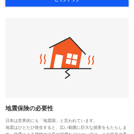
詳細を見る
払、水災料率は最低リスク区分を適用
大樹生命保険株式会社（https://www.taiju-
三井住友海上火災保険株式会社で
※2失火見舞費用の取扱いはなし
life.co.jp）
お見積もり
※3水道管修理費用の取扱いはなし
太陽生命保険株式会社（https://www.taiyo-
見積もりや保険会社とのご契約に先立ち、当社が提供する
説明事項
※4地震火災費用の取扱いはなし
三井住友海上火災保険株式会社の
seimei.co.jp）
ドコモスマート保険ナビの利用規約と個人情報の取扱いに
※5火災・風災等の事故により建物に
詳細を見る
損害が生じたとき、日新火災がご案内
チューリッヒ生命保険株式会社
同意いただく必要があります。詳細について、以下をご確
する修理業者（指定工務店）が建物の
認ください。
（https://www.zurichlife.co.jp/）
修理を行います。
東京海上日動あんしん生命保険株式会社
ドコモスマート保険ナビサービス利用規約
見積もりや保険会社とのご契約に先立ち、当社が提供する
（https://www.tmn-anshin.co.jp/）
当社による個人情報の取扱いについて（プライバシー
ドコモスマート保険ナビの利用規約と個人情報の取扱いに
募集文書番号
なないろ生命保険株式会社
ポリシー）
同意いただく必要があります。詳細について、以下をご確
（https://www.nanairolife.co.jp/）
認ください。
日本生命保険相互会社
ドコモスマート保険ナビサービス利用規約
（https://www.nissay.co.jp）
当社による個人情報の取扱いについて（プライバシー
はなさく生命保険株式会社
ポリシー）
（https://www.life8739.co.jp/）
ドコモスマート保険ナビ編集部の評価
マニュライフ生命保険株式会社
（https://www.manulife.co.jp/）
地震保険の必要性
三井住友海上あいおい生命保険株式会社
ドコモの火災保険は、基本補償となる火災、破裂・爆
（https://www.msa-life.co.jp/）
発に加え、風災、落雷や盗難・水ぬれなど住まいを取
日本は世界的にも「地震国」と言われています。
メットライフ生命株式会社
地震はひとたび発生すると、広い範囲に巨大な損害をもたらしま
り巻く多様なリスクに対応。3つの基本プランから選択
(https://www.metlife.co.jp/)