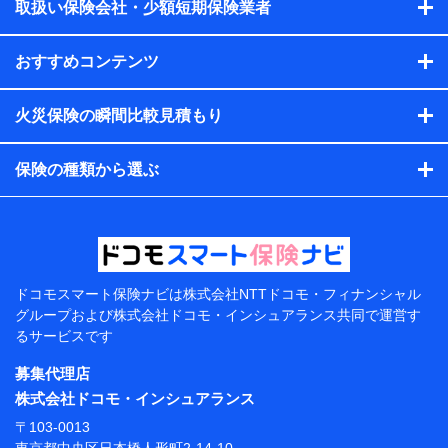
会社のサービスを案内、提供するため
取扱い保険会社・少額短期保険業者
（各サービスで取得したサービス利用履歴、ウェブサイトの
閲覧履歴、購買履歴、ご契約内容等のパーソナルデータを分
おすすめコンテンツ
析して、お客さまの趣味・嗜好・傾向に応じたサービス・商
品等に関するご提案や広告の配信等を行うことがありま
す。）
火災保険の瞬間比較見積もり
各種セミナーの開催のため
コンサルティングサービスの実施のため
アンケートやキャンペーン等の実施のため
保険の種類から選ぶ
上記に係る案内・手続き・管理等付帯業務を行うため
【当該個人データの管理について責任を有する者の名
称・住所・代表者名】
当該個人データを取り扱う各共同利用者（詳細は次のと
おり）
ドコモスマート保険ナビは
株式会社NTTドコモ・フィナンシャル
東京都千代田区永田町2丁目11番1号 山王パークタワー
グループおよび
株式会社ドコモ・インシュアランス共同で
運営す
株式会社NTTドコモ 代表取締役社長 前田 義晃
るサービスです
東京都中央区日本橋人形町2-14-10 アーバンネット日
募集代理店
本橋ビル 3F
株式会社ドコモ・インシュアランス
株式会社ドコモ・インシュアランス 代表取締役社
〒103-0013
長 吉村 忠義
東京都中央区日本橋人形町2-14-10