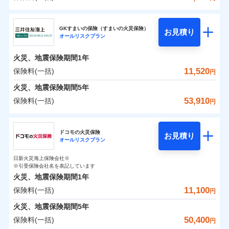
補償の範囲
？
03
POINT
東京海上日動火災保険株式会社
イチオシ
02
POINT
0
2,100
3,300
建物
円
円
円
GKすまいの保険（すまいの火災保険）
お見積り
オールリスクプラン
東京海上日動火災保険株式会社のおすすめポイン
お客様ご自身により、ウェブサイトでお手続きを完
火災
風災・雹（ひょ
0
1,890
990
ト
家財
円
了された場合、10％のインターネット割引が適用！
落雷
円
う）災、雪災
円
火災、地震保険期間
1年
破裂・爆発
（地震保険を除きます。）
保険料（一括）内訳
11,520
保険料(一括)
01
POINT
円
減らしたコストをお客さまに還元
水災
盗難
火災、地震保険期間
5年
水濡れ
自分に必要な補償を選べる、だから保険料にムダが
※1
火災 1年
騒擾（じょう）
地震 1年
53,910
保険料(一括)
円
ない！
外部からの落下・
破損・汚損
飛来・衝突
三井住友海上火災保険株式会社
地震保険もセットOK！
イチオシ
02
POINT
0
3,250
3,300
建物
円
円
円
ドコモの火災保険
「iehoいえほ」（補償選択型住宅用火災保険）
お見積り
オールリスクプラン
三井住友海上火災保険株式会社のおすすめポイン
お客さまのニーズ・ご予算に合わせて補償を自由に
0
3,620
990
ト
家財
円
お選びいただけます。
円
円
日新火災海上保険会社※
※引受保険会社名を表記しています
補償の範囲
？
03
POINT
もしものとき、“時価”ではなく“新価”で保険金をお
保険料（一括）内訳
01
POINT
火災、地震保険期間
1年
支払いします。
11,100
保険料(一括)
上半期
新規契約数ランキング
円
家具や電化製品等の家財の保険金額も自由に選べま
火災 1年
地震 1年
火災
風災・雹（ひょ
火災、地震保険期間
5年
す。
落雷
う）災、雪災
当社火災保険新規契約者数より算出[
年
月]（ドコモスマート保険
50,400
保険料(一括)
破裂・爆発
円
ネットに加え、お電話でもお申込み可能です！
イチオシ
02
POINT
0
3,360
3,300
ナビ調べ）
建物