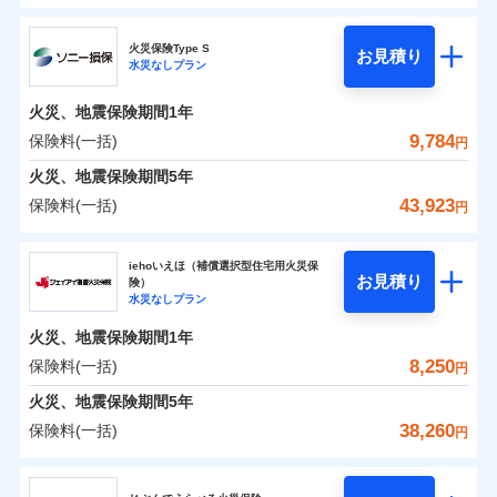
円
円
円
ドコモの火災保険
水災
盗難
修理費だけでなく、修理と密接に関わる費用も損害保
水濡れ
火災保険Type S
お見積り
補償の範囲
※1
？
0
03
3,870
990
POINT
家財
騒擾（じょう）
円
険金としてまとめてお支払いします！
円
円
水災なしプラン
※
ドコモの火災保険
のおすすめポイント
外部からの落下・
破損・汚損
全国の損害サービス拠点が一日でも早く保険金をお届
飛来・衝突
火災、地震保険期間
1年
保険料（一括）内訳
01
POINT
けできるよう万全の損害サービス体制で手厚く支援し
9,784
保険料(一括)
火災
風災・雹（ひょ
円
ランキングをもっと見る
ます！
落雷
う）災、雪災
「メディカルアシスト」「介護アシスト」など豊富な
火災 1年
地震 1年
火災、地震保険期間
破裂・爆発
5年
付帯サービスでお客様の日々の生活もしっかりサポー
43,923
保険料(一括)
円
イチオシ
02
POINT
水災
盗難
トします！
0
2,910
3,300
建物
円
円
円
水濡れ
ソニー損害保険株式会社
※1
騒擾（じょう）
すまいのリスクを6つに整理し、補償内容をシンプルに
上半期
新規契約数ランキング
iehoいえほ（補償選択型住宅用火災保
外部からの落下・
破損・汚損
お見積り
険）
わかりやすくしています！
飛来・衝突
0
3,900
990
ソニー損害保険株式会社のおすすめポイント
家財
補償の範囲
円
円
円
水災なしプラン
？
03
POINT
補償内容
※2
すまいやライフスタイルに応じた契約プランをご用意
当社火災保険新規契約者数より算出[
年
月]（ドコモスマート保険
火災、地震保険期間
1年
保険料（一括）内訳
01
POINT
しています。
ナビ調べ）
8,250
保険料(一括)
円
お客さまのニーズに合わせてオプションの特約のご選
免責金額（自己負
火災
風災・雹（ひょ
免責金額なし
※2
落雷
う）災、雪災
択が可能です。
担額）
火災 1年
地震 1年
火災、地震保険期間
5年
破裂・爆発
建物が全焼・全壊時（延床面積に対する損害の割合が
38,260
保険料(一括)
円
イチオシ
02
臨時費用
80％以上）には、建物保険金額を全額お支払いいたし
POINT
0
2,219
3,300
建物
円
円
円
水災
補償内容
盗難
ジェイアイ傷害火災保険株式会社
損害防止費用
ます！
水濡れ
※1
ランキングをもっと見る