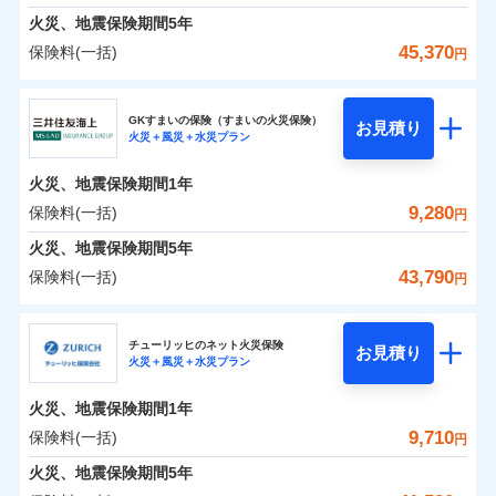
臨時費用
えられます（一部損は対象外）。
募集文書番号
建築年割引（地震保険）
火災、地震保険期間
5年
単位での補償設計のため、どの補償が必要か不安な
損害防止費用
適用される割引
建築年割引
ドコモスマート保険ナビ編集部の評価
見積もりや保険会社とのご契約に先立ち、当社が提供する
始期日
2024/10/01
火災 1年
地震 1年
人にも補償項目が選びやすいです。
45,370
保険料(一括)
補償内容
残存物取片づけ費用
付帯される費用保
円
ドコモスマート保険ナビの利用規約と個人情報の取扱いに
その他条件
指定工務店特約
※6
補償の範囲
？
付帯サービス
険金
03
住まいの緊急かけつけサービス
POINT
失火見舞費用
日新火災が提供する安心と信頼の事故対応で、万が
同意いただく必要があります。詳細について、以下をご確
修理費だけでなく、修理と密接に関わる費用も損害
東京海上日動火災保険株式会社
※1水災料率は最低リスク区分を適用
イチオシ
02
補償内容
POINT
0
1,500
3,300
建物
円
円
円
認ください。
水道管修理費用
一の場合も迅速に対応します。お客さまからの事故
※2
※2水ぬれ、破損、汚損等は自己負担
保険金としてまとめてお支払いしてくれます。
すまいのサポート24
GKすまいの保険（すまいの火災保険）
免責金額（自己負
クレジットカード
お見積り
地震火災費用
額5万円
免責金額なし
のご連絡の受付や事故相談などを、夜間・休日を問
※1
ドコモスマート保険ナビサービス利用規約
火災＋風災＋水災プラン
東京海上日動火災保険株式会社のおすすめポイン
担額）
お客様ご自身により、ウェブサイトでお手続きを完
リフォーム相談サービス
全国の損害サービス拠点が一日でも早く保険金をお
コンビニ払い
火災
風災・雹（ひょ
付帯サービス
※3事故時諸費用（火災・風水災等限
わず、24時間・365日対応しています。
ドコモスマート保険ナビ編集部の評価
払込方法
当社による個人情報の取扱いについて（プライバシー
0
免責金額（自己負
1,680
990
ト
家財
円
了された場合、10％のインターネット割引が適用！
落雷
長期優良住宅の維持保全サポートサー
円
う）災、雪災
円
届けできるよう万全の損害サービス体制で手厚く支
定）特約セットありも選択可能
免責金額なし
口座振替
※1
適用される割引
建築年割引
火災、地震保険期間
1年
担額）
ポリシー）
破裂・爆発
ビス
臨時費用
※4修理費として保険金をお支払いし
（地震保険を除きます。）
正式名称は、すまいの保険です。本保険は、日新火災を引受保険会社
援が受けられます。
銀行振込
説明事項
保険料（一括）内訳
9,280
保険料(一括)
01
POINT
円
ます。
損害防止費用
とし、取扱代理店であるドコモと共同募集代理店である株式会社ドコ
登記物件の火災保険をお申込みの方におすすめ！登記
減らしたコストをお客さまに還元
付帯サービス
水まわり・カギのトラブルサポート
「メディカルアシスト」「介護アシスト」など豊富
水災
盗難
臨時費用
※5セットありも選択可能
ベーシックプラン(水災あり)に該当す
モ・インシュアランス（以下、ドコモ・インシュアランス）が提供す
残存物取片づけ費用
火災、地震保険期間
5年
情報の自動照合によるリアルタイム契約を実現！書類
付帯される費用保
備考
一括払
水濡れ
な付帯サービスでお客様の日々の生活も充実したサ
自分に必要な補償を選べる、だから保険料にムダが
※6建物保険料に、バルコニー等専用
る補償内容です
るものです。
損害防止費用
※1
険金
火災 1年
騒擾（じょう）
地震 1年
失火見舞費用
の提出と保険会社審査にお時間をいただきません！
43,790
保険料(一括)
備考
諸費用特約セットなし
支払方法
年払い
円
使用部分修繕費用特約保険料を含む
ポートが受けられます。
ない！
外部からの落下・
破損・汚損
残存物取片づけ費用
付帯される費用保
※2
水道管修理費用
※7保険金額×5％、300万円限度
※2
月払い
飛来・衝突
クレジットカード
険金
三井住友海上火災保険株式会社
地震保険もセットOK！
失火見舞費用
イチオシ
02
POINT
※8一括払、長期一括払のみ
0
2,320
地震火災費用
3,300
クレジットカード
建物
円
円
円
補償の範囲
？
03
POINT
コンビニ払い
水道管修理費用
チューリッヒのネット火災保険
「iehoいえほ」（補償選択型住宅用火災保険）
お見積り
コンビニ払い
ネット申込
※3
払込方法
火災＋風災＋水災プラン
口座振替
払込方法
三井住友海上火災保険株式会社のおすすめポイン
お客さまのニーズ・ご予算に合わせて補償を自由に
地震火災費用
建築年割引
口座振替
申込方法
郵送
適用される割引
銀行振込
0
3,330
990
ト
家財
円
お選びいただけます。
円
円
募集文書番号
ジェイアイ傷害火災保険株式会社で
インターネット割引
銀行振込
火災、地震保険期間
1年
対面
東京海上日動火災保険株式会社で
火災
風災・雹（ひょ
d払い
修理付帯費用保険金
補償の範囲
※3
？
03
お見積もり
POINT
もしものとき、“時価”ではなく“新価”で保険金をお
落雷
う）災、雪災
お見積もり
その他付帯される
保険料（一括）内訳
9,710
保険料(一括)
01
POINT
円
請求権保全行使手続費用保険金
破裂・爆発
※3
水まわりサービス（24時間サポー
支払いします。
費用の補償
一括払
始期日
2025/10/01
一括払
ジェイアイ傷害火災保険株式会社の
ト）
火災、地震保険期間
5年
損害拡大防止費用保険金
上半期
新規契約数ランキング
※3
東京海上日動火災保険株式会社の
支払方法
年払い
家具や電化製品等の家財の保険金額も自由に選べま
支払方法
年払い
水災
盗難