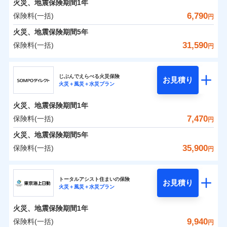
火災、地震保険期間
地震の被害にも最大100％で備えられます。
1年
保険料（一括）内訳
01
POINT
けできるよう万全の損害サービス体制で手厚く支援し
地震保険建築年割引
支払方法
年払い
一括払
適用される割引
6,790
保険料(一括)
火災
風災・雹（ひょ
円
ランキングをもっと見る
ます！
家財セット割引
月払い
支払方法
年払い
落雷
う）災、雪災
「メディカルアシスト」「介護アシスト」など豊富な
火災 1年
地震 1年
火災、地震保険期間
破裂・爆発
5年
月払い
補償内容
その他条件
地震火災費用特約
※7
ネット申込
付帯サービスでお客様の日々の生活もしっかりサポー
31,590
保険料(一括)
円
イチオシ
02
水災
盗難
申込方法
郵送
トします！
POINT
ネット申込
0
1,353
3,300
建物
円
円
円
ドコモスマート保険ナビ編集部の評価
ソニー損害保険株式会社で
水濡れ
暮らしのQQ隊（カギあけQQサービ
ジェイアイ傷害火災保険株式会社
免責金額（自己負
対面
申込方法
郵送
付帯サービス
免責金額なし
騒擾（じょう）
お見積もり
※2
ス、水まわりQQサービス）
上半期
新規契約数ランキング
担額）
ドコモの火災保険はインターネット完結型の保険の
じぶんでえらべる火災保険
外部からの落下・
破損・汚損
対面
お見積り
火災＋風災＋水災プラン
補償を自由に選べて、もしものときは「新価（再調達
飛来・衝突
0
1,945
990
ジェイアイ傷害火災保険株式会社のおすすめポイ
家財
補償の範囲
円
ため、保険料がリーズナブルで、各種割引も充実し
円
円
始期日
2025/10/01
？
03
POINT
補償内容
※1
クレジットカード
※8
臨時費用
価額）」でお支払いします。
ント
見積もりや保険会社とのご契約に先立ち、当社が提供する
当社火災保険新規契約者数より算出[
年
月]（ドコモスマート保険
ています。
始期日
2026/01/01
火災、地震保険期間
1年
コンビニ払い
※8
損害防止費用
ナビ調べ）
万一ご自宅が被害にあわれた場合は、修繕業者のご紹
ドコモスマート保険ナビの利用規約と個人情報の取扱いに
※1水災料率は最低リスク区分を適用
払込方法
保険料のお支払いでdポイントがたまります！保険
保険料（一括）内訳
7,470
保険料(一括)
01
口座振替
POINT
円
※2盗難、水ぬれ等と破損等は5万円
同意いただく必要があります。詳細について、以下をご確
残存物取片づけ費用
介などをご利用いただけます。
付帯される費用保
※1損害割合が30%未満の場合は定率
免責金額（自己負
火災
風災・雹（ひょ
料に対して、通常のdポイントとは別に1%相当のd
免責金額なし
説明事項
※3損害保険金として支払い
※1
銀行振込
認ください。
険金
※8
落雷
う）災、雪災
払、水災料率は最も水災リスクが低い
失火見舞費用
コンビニ払いの払込票をスマートフォンアプリでお支
担額）
火災、地震保険期間
5年
※3
ポイントが上乗せして進呈されるため、「d払い」
※4損害保険金が支払われる場合に限
破裂・爆発
水災等地を適用
火災 1年
水道管修理費用
地震 1年
払いが可能です。
ドコモスマート保険ナビサービス利用規約
※4
35,900
保険料(一括)
り、費用保険金として支払い
円
や「dカード」でお支払いの場合は最大2%のdポイ
※2破損・汚損、物体の落下・飛来等/
一括払
イチオシ
02
臨時費用
POINT
地震火災費用
当社による個人情報の取扱いについて（プライバシー
※5
騒擾、水濡れのみ自己負担額5万円
水災
補償内容
盗難
ントがたまります。また「d払い」であれば、ポイ
支払方法
年払い
ＳＯＭＰＯダイレクト損害保険株式会社
説明事項
損害防止費用
ポリシー）
0
1,110
水濡れ
3,300
建物
（物体の落下・飛来等/騒擾、水濡れ
円
募集文書番号
円
円
ントで保険料を支払うこともできます。
ランキングをもっと見る
月払い
ソニー損保の新ネット火災保険は、補償の組合せが自
騒擾（じょう）
その他付帯される
トータルアシスト住まいの保険
残存物取片づけ費用
は建物のみ自己負担あり）
付帯される費用の
お見積り
修理付帯費用
外部からの落下・
破損・汚損
火災＋風災＋水災プラン
3つの基本プランからご自身にぴったりの補償をお
費用の補償
ＳＯＭＰＯダイレクト損害保険株式会社のおすす
由だから、必要な補償に絞って選べます。
※3水道管修理費用の取扱いはなし
補償
失火見舞費用
免責金額（自己負
飛来・衝突
免責金額なし
ネット申込
※4一括払・年払のみ、コンビニ・ペ
0
1,390
990
めポイント
選びいただけます。さらに、自分好みにオプション
家財
円
円
円
しかも「地震上乗せ特約（全半損時のみ）」で、地震
ＳＯＭＰＯダイレクト損害保険株式会社で
担額）
水道管修理費用
火災、地震保険期間
1年
イジー（番号通知方式）
申込方法
インターネット割引
郵送
を追加・削除することで、補償内容を自由にカスタ
お見積もり
の被害にも火災保険の保険金額に対して最大100％で備
地震火災費用
保険料（一括）内訳
9,940
保険料(一括)
01
POINT
円
適用される割引
指定工務店割引
対面
マイズしていただけます。ニーズに合わせたパック