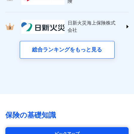
日新火災海上保険株式会社
険
詳細を見る
(https://www.nisshinfire.co.jp/)
備考
スリムプランに該当する補償内容です
見積もりや保険会社とのご契約に先立ち、当社が提供する
ペット＆ファミリー損害保険株式会社
ドコモスマート保険ナビの利用規約と個人情報の取扱いに
ドコモスマート保険ナビ編集部の評価
(https://www.petfamilyins.co.jp/)
クレジットカード
見積もりや保険会社とのご契約に先立ち、当社が提供する
同意いただく必要があります。詳細について、以下をご確
日新火災海上保険株式
ドコモスマート保険ナビ編集部の評価
三井住友海上火災保険株式会社 (https://www.ms-
コンビニ払い
ドコモスマート保険ナビの利用規約と個人情報の取扱いに
認ください。
会社
チューリッヒのネット火災保険は
ダイレクト型でネッ
ins.com/)
同意いただく必要があります。詳細について、以下をご確
払込方法
口座振替
ドコモスマート保険ナビサービス利用規約
すまいのリスクを６つに整理し、補償内容をシンプ
三井ダイレクト損害保険株式会社
ト完結のお手続き・リーズナブルな保険料
に加え、
火
認ください。
銀行振込
当社による個人情報の取扱いについて（プライバシー
ルにして、わかりやすいのが特徴です。
(https://www.mitsui-direct.co.jp/)
災に対する補償に加え、すべてのプランに盗難等がつ
総合ランキングをもっと見る
d払い
ドコモスマート保険ナビサービス利用規約
ポリシー）
すまいやライフスタイルに応じた契約プランを選べ
いており、
社会問題などを考慮された幅広い補償が特
当社による個人情報の取扱いについて（プライバシー
■生命保険
ます。
長です。
失火見舞金など付帯される費用保険金も多
一括払
ポリシー）
アクサ生命保険株式会社
く、ダイレクトでありながら充実した補償が魅力で
支払方法
年払い
建物が全焼・全壊時（延床面積に対する損害の割合
（https://www.axa.co.jp/）
す。
月払い
が80％以上）には、建物保険金額を全額お支払いし
SBI生命保険株式会社（https://www.sbilife.co.jp/）
てくれます。
FWD生命保険株式会社
ネット申込
※
（https://www.fwdlife.co.jp/）
家族Eye（親族連絡先制度）
がご利用できます。
申込方法
郵送
ソニー生命保険株式会社
※「ご契約者（保険にご加入されたお客さま）」が、その保険
対面
（https://www.sonylife.co.jp）
契約に関する緊急連絡先としてご親族を登録する制度。
チューリッヒ保険会社で
SOMPOひまわり生命保険株式会社
保険の基礎知識
お見積もり
始期日
2026/04/01
（https://www.himawari-life.co.jp/）
第一ネオ生命保険株式会社
チューリッヒ保険会社の
※1損害割合が30%未満の場合は定率
（https://neofirst.co.jp/）
ピックアップ