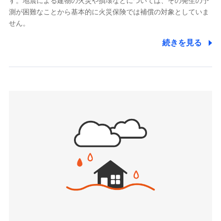
す。地震による建物の火災や損壊などについては、その発生の予
でき、さらに補償内容を自由にカスタマイズ可能なた
メディケア生命保険株式会社
測が困難なことから基本的に火災保険では補償の対象としていま
め、住居形態やライフスタイルに合わせて無駄のない
（https://www.medicarelife.com/）
せん。
最適設計が実現できます。スマホ・PCで手続きが完結
し、24時間365日の事故受付で万一の際も安心。保険
■少額短期保険
続きを見る
株式会社アシロ少額短期保険
料に応じてdポイントもたまる、利便性とおトクさを兼
(https://kailash.co.jp/)
ね備えた火災保険です。
SBIいきいき少額短期保険会社 (https://www.i-
sedai.com/)
SBIペット少額短期保険株式会社
(https://www.sbipet-ssi.co.jp/)
SBIリスタ少額短期保険会社
ドコモの火災保険で
(https://www.jishin.co.jp/)
お見積もり
スマートプラス少額短期保険株式会社
（https://www.smartplus-insurance.com/）
見積もりや保険会社とのご契約に先立ち、当社が提供する
チューリッヒ少額短期保険株式会社
ドコモスマート保険ナビの利用規約と個人情報の取扱いに
(https://www.zurichssi.co.jp/)
同意いただく必要があります。詳細について、以下をご確
Tokio Marine X少額短期保険株式会社
認ください。
(https://www.tokiomarine-x.co.jp/)
ペットメディカルサポート株式会社
ドコモスマート保険ナビサービス利用規約
(https://pshoken.co.jp/)
当社による個人情報の取扱いについて（プライバシー