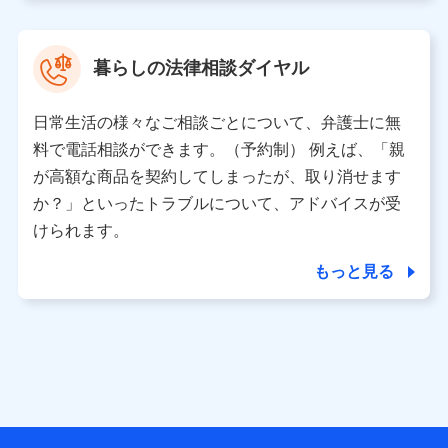
取得した、以下の情報などの個人データ
基本情報
氏名、電話番号、メールアドレス、お客さまの識別子、属
暮らしの法律相談ダイヤル
性、連絡先、dポイントサービスのご利用に関する情報。例
として、dポイントカード番号、性別、年齢、家族構成、住
所、dポイント残高、dポイント利用履歴などが含まれます。
日常生活の様々なご相談ごとについて、弁護士に無
利用情報
料で電話相談ができます。（予約制） 例えば、「親
当社又は株式会社NTTドコモが提供する各種サービスなどの
ご契約・ご利用などに関する情報。例として、当社又は株式
が高額な商品を契約してしまったが、取り消せます
会社NTTドコモが提供する各種サービスのご契約状態・ご利
か？」といったトラブルについて、アドバイスが受
用履歴インターネット利用時の行動に関する情報、アプリケ
ーション利用時の行動に関する情報、購入されたサービスや
けられます。
商品の名称・購入場所・決済に関する情報、アンケートの回
答に関する情報などが含まれます。
もっと見る
保険関連サービス情報
当社又は株式会社NTTドコモが提供する保険関連サービスに
関して取得し、又は保有する情報。例として、見積請求受付
時、資料請求受付時又はユーザー登録受付時に提供いただい
た情報（氏名、住所、生年月日、性別、保険契約者と被保険
者の関係、保険加入の目的、保険商品の内容、保険料、保険
料のお支払方法、車のメーカーや走行距離などの情報、建物
の構造や築年数などの情報、ペットの種類や年齢など）及び
お客様との応対記録 （お客様に提示した比較見積の試算結