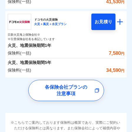
詳細を見る
火災 1年
地震 1年
カギあけサービス（24時間サポー
41,530
保険料(一括)
火災
風災・雹（ひょ
詳細を見る
円
※1雑危険（盗難を除く）および破汚
月払い
付帯サービス
す。
水濡れ
説明事項
落雷
ト）
月払い
う）災、雪災
適用される割引
建築年割引
損において、自己負担額5万円
騒擾（じょう）
当社火災保険新規契約者数より算出[
年
月]（ドコモスマート保険
破裂・爆発
チューリッヒ保険会社
ネットに加え、お電話でもお申込み可能です！
イチオシ
02
キャッシュレス・リペアサービス
POINT
外部からの落下・
破損・汚損
0
1,830
3,300
ナビ調べ）
建物
円
円
円
ネット申込
見積もりや保険会社とのご契約に先立ち、当社が提供する
飛来・衝突
見積もりや保険会社とのご契約に先立ち、当社が提供する
ネット申込
家財破損支払限度額50万円
ドコモスマート保険ナビ編集部の評価
ドコモの火災保険
気象災害アラート
募集文書番号
お見積り
ドコモスマート保険ナビの利用規約と個人情報の取扱いに
その他条件
申込方法
水災
郵送
盗難
※4
火災＋風災＋水災プラン
ドコモスマート保険ナビの利用規約と個人情報の取扱いに
チューリッヒ保険会社のおすすめポイント
修理費だけでなく、修理と密接に関わる費用も損害保
申込方法
郵送
建物の復旧に関する特約
水濡れ
同意いただく必要があります。詳細について、以下をご確
対面
同意いただく必要があります。詳細について、以下をご確
補償の範囲
※1
？
0
03
3,160
990
POINT
家財
騒擾（じょう）
円
険金としてまとめてお支払いします！
※保険料は下の場合の築年月で計算し
対面
円
円
日新火災海上保険会社※
認ください。
すまいのリスクを６つに整理し、補償内容をシンプ
保険料（一括）内訳
認ください。
01
外部からの落下・
破損・汚損
POINT
ています。
※引受保険会社名を表記しています
メディカルアシスト
全国の損害サービス拠点が一日でも早く保険金をお届
飛来・衝突
ルにして、わかりやすいのが特徴です。
付帯サービス
始期日
2024/10/01
ドコモスマート保険ナビサービス利用規約
新築：2026年1月
火災、地震保険期間
1年
始期日
ドコモスマート保険ナビサービス利用規約
2026/04/01
介護アシスト
備考
けできるよう万全の損害サービス体制で手厚く支援し
築5年：2021年1月
すまいやライフスタイルに応じた契約プランを選べ
当社による個人情報の取扱いについて（プライバシー
7,580
保険料(一括)
火災
風災・雹（ひょ
火災 1年
地震 1年
当社による個人情報の取扱いについて（プライバシー
円
ランキングをもっと見る
ます！
築10年：2016年1月
※1破損・汚損の取扱いはなし
ポリシー）
落雷
う）災、雪災
ます。
※1損害割合が30%未満の場合は定率
ポリシー）
クレジットカード
築15年：2011年1月
「メディカルアシスト」「介護アシスト」など豊富な
ドコモスマート保険ナビ編集部の評価
※2水道管修理費用の取扱いはなし
火災、地震保険期間
破裂・爆発
5年
補償内容
払、水災料率は最低リスク区分を適用
建物が全焼・全壊時（延床面積に対する損害の割合
コンビニ払い
0
説明事項
※3コンビニ払の払込票をスマートフ
3,500
3,300
建物
円
付帯サービスでお客様の日々の生活もしっかりサポー
円
円
34,590
保険料(一括)
払込方法
※2破損・汚損、水ぬれは自己負担額
円
イチオシ
02
ォンアプリで支払うことができます。
POINT
が80％以上）には、建物保険金額を全額お支払いし
口座振替
クレジットカード
水災
盗難
トします！
5万円
ソニー損保の新ネット火災保険は、補償の組合せが
※4一部契約のみ
水濡れ
ドコモの火災保険
てくれます。
銀行振込
コンビニ払い
※3失火見舞費用の取扱いはなし
免責金額（自己負
※3
※1
自由だから、必要な補償に絞って選べます。
免責金額なし
騒擾（じょう）
払込方法
※1
0
1,920
990
すまいのリスクを6つに整理し、補償内容をシンプルに
家財
円
円
円
上半期
新規契約数ランキング
各保険会社プランの
※4水道管修理費用の取扱いはなし
担額）
口座振替
※
家族Eye（親族連絡先制度）
がご利用できます。
外部からの落下・
破損・汚損
募集文書番号
しかも、「地震上乗せ特約（全半損時のみ）」で、
説明事項
（破損・汚損等危険補償特約で補償対
わかりやすくしています！
注意事項
一括払
飛来・衝突
※
ドコモの火災保険
のおすすめポイント
補償の範囲
銀行振込
？
03
POINT
※「ご契約者（保険にご加入されたお客さま）」が、その保険
補償内容
象となる場合があります）
地震の被害にも最大100％で備えられます。
すまいやライフスタイルに応じた契約プランをご用意
臨時費用
支払方法
年払い
当社火災保険新規契約者数より算出[
年
月]（ドコモスマート保険
契約に関する緊急連絡先としてご親族を登録する制度。
※5地震火災費用の取扱いはなし
保険料（一括）内訳
01
POINT
しています。
損害防止費用
ナビ調べ）
月払い
一括払
※6火災・風災等の事故により建物に
お客さまのニーズに合わせてオプションの特約のご選
残存物取片づけ費用
付帯される費用保
損害が生じたとき、日新火災がご案内
支払方法
年払い
免責金額（自己負
火災
風災・雹（ひょ
免責金額なし
険金
する修理業者（指定工務店）が建物の
落雷
ネット申込
う）災、雪災
択が可能です。
失火見舞費用
担額）
火災 1年
地震 1年
※2
月払い
こちらでご案内しております保険料は概算であり、実際にご契約い
イチオシ
破裂・爆発
02
修理を行います。
POINT
申込方法
郵送
建物が全焼・全壊時（延床面積に対する損害の割合が
ただける保険料とは異なります。また保険会社によって補償内容や
水道管修理費用
※3