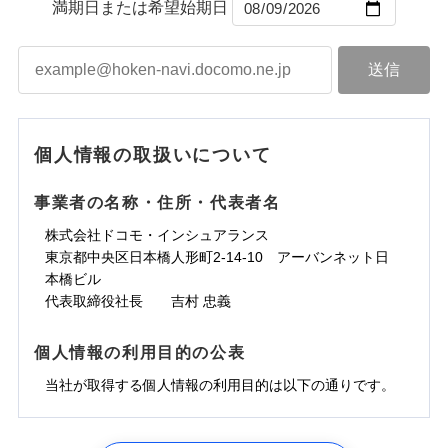
ントで保険料を支払うこともできます。
コンビニ払い
満期日または希望始期日
ドコモスマート保険ナビサービス利用規約
水道管修理費用
届けできるよう万全の損害サービス体制で手厚く支
コンビニ払い
ネット申込
※3
払込方法
口座振替
払込方法
3つの基本プランからご自身にぴったりの補償をお
当社による個人情報の取扱いについて（プライバシー
地震火災費用
建築年割引
援が受けられます。
口座振替
申込方法
郵送
登記物件の火災保険をお申込みの方におすすめ！登記
適用される割引
銀行振込
ポリシー）
選びいただけます。さらに、自分好みにオプション
インターネット割引
銀行振込
「メディカルアシスト」「介護アシスト」など豊富
対面
情報の自動照合によるリアルタイム契約を実現！書類
ドコモの火災保険で
d払い
修理付帯費用保険金
を追加・削除することで、補償内容を自由にカスタ
※3
その他付帯される
な付帯サービスでお客様の日々の生活も充実したサ
お見積もり
の提出と保険会社審査にお時間をいただきません！
請求権保全行使手続費用保険金
マイズしていただけます。ニーズに合わせたパック
※3
水まわりサービス（24時間サポー
補償内容
費用の補償
一括払
始期日
2025/10/01
ポートが受けられます。
一括払
ト）
損害拡大防止費用保険金
単位での補償設計のため、どの補償が必要か不安な
※3
補償内容
支払方法
年払い
支払方法
年払い
カギあけサービス（24時間サポー
個人情報の取扱いについて
見積もりや保険会社とのご契約に先立ち、当社が提供する
人にも補償項目が選びやすいです。
説明事項
※1水災料率は最低リスク区分を適用
月払い
付帯サービス
ト）
月払い
適用される割引
建築年割引
ドコモスマート保険ナビの利用規約と個人情報の取扱いに
免責金額（自己負
日新火災が提供する安心と信頼の事故対応で、万が
免責金額なし
※3
担額）
キャッシュレス・リペアサービス
同意いただく必要があります。詳細について、以下をご確
免責金額（自己負
事業者の名称・住所・代表者名
募集文書番号
一の場合も迅速に対応します。お客さまからの事故
免責金額なし
ネット申込
ジェイアイ傷害火災保険株式会社で
ネット申込
担額）
認ください。
水災初期費用補償特約
気象災害アラート
その他条件
申込方法
のご連絡の受付や事故相談などを、夜間・休日を問
郵送
お見積もり
東京海上日動火災保険株式会社で
※4
株式会社ドコモ・インシュアランス
申込方法
郵送
臨時費用
建物の復旧に関する特約
※4
ドコモスマート保険ナビサービス利用規約
お見積もり
わず、24時間・365日対応しています。
対面
東京都中央区日本橋人形町2-14-10 アーバンネット日
臨時費用
※保険料は下の場合の築年月で計算し
対面
損害防止費用
当社による個人情報の取扱いについて（プライバシー
ジェイアイ傷害火災保険株式会社の
本橋ビル
ています。
損害防止費用
メディカルアシスト
残存物取片づけ費用
付帯される費用保
正式名称は、すまいの保険です。本保険は、日新火災を引受保険会社
※5
ポリシー）
詳細を見る
東京海上日動火災保険株式会社の
付帯サービス
始期日
2024/10/01
新築：2026年1月
代表取締役社長 吉村 忠義
始期日
2026/04/01
険金
とし、取扱代理店であるドコモと共同募集代理店である株式会社ドコ
残存物取片づけ費用
介護アシスト
備考
付帯される費用保
失火見舞費用
※6
詳細を見る
築5年：2021年1月
モ・インシュアランス（以下、ドコモ・インシュアランス）が提供す
険金
失火見舞費用
水道管修理費用
築10年：2016年1月
ドコモスマート保険ナビ編集部の評価
※1水災料率は最低リスク区分を適用
るものです。
※1破損・汚損、水ぬれは自己負担額
個人情報の利用目的の公表
見積もりや保険会社とのご契約に先立ち、当社が提供する
クレジットカード
水道管修理費用
築15年：2011年1月
地震火災費用
※2水道管修理費用の取扱いはなし
5万円
ドコモスマート保険ナビの利用規約と個人情報の取扱いに
見積もりや保険会社とのご契約に先立ち、当社が提供する
コンビニ払い
説明事項
※3コンビニ払の払込票をスマートフ
地震火災費用
当社が取得する個人情報の利用目的は以下の通りです。
払込方法
※2失火見舞費用の取扱いはなし
ソニー損保の新ネット火災保険は、補償の組合せが
同意いただく必要があります。詳細について、以下をご確
ドコモスマート保険ナビの利用規約と個人情報の取扱いに
ォンアプリで支払うことができます。
口座振替
クレジットカード
防犯対策費用特約
補償の範囲
※3水道管修理費用の取扱いはなし
？
03
POINT
認ください。
同意いただく必要があります。詳細について、以下をご確
自由だから、必要な補償に絞って選べます。
※4一部契約のみ
保険証券の不発行に関する特約（500
銀行振込
コンビニ払い
その他付帯される
（破損・汚損等危険補償特約で補償対
特別費用保険金特約
※3
適用される割引
1.見積請求受付時、資料請求受付時、ユーザー登録受
払込方法
認ください。
円）
しかも、「地震上乗せ特約（全半損時のみ）」で、
ドコモスマート保険ナビサービス利用規約
説明事項
費用の補償
象となる場合があります）