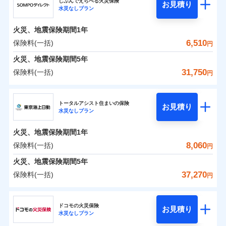
ドコモの火災保険はインターネット完結型の保険の
騒擾（じょう）
じぶんでえらべる火災保険
残存物取片づけ費用
「フルサポートプラン」、「セレクト（水災なし）プ
付帯される費用の
お見積り
外部からの落下・
破損・汚損
水災なしプラン
0
3,275
990
ジェイアイ傷害火災保険株式会社のおすすめポイ
家財
円
ため、保険料がリーズナブルで、各種割引も充実し
円
円
補償
※
失火見舞費用
ラン
」の場合は、暮らしのQQ隊サービスがご利用い
免責金額（自己負
飛来・衝突
免責金額なし
ント
ています。
担額）
水道管修理費用
ただけます。
火災、地震保険期間
1年
保険料のお支払いでdポイントがたまります！保険
地震火災費用
マンション等の共同住宅専用
保険料（一括）内訳
6,510
保険料(一括)
01
POINT
円
臨時費用
料に対して、通常のdポイントとは別に1%相当のd
火災、地震保険期間
5年
損害防止費用
適用される割引
建築年割引
ポイントが上乗せして進呈されるため、「d払い」
火災 1年
地震 1年
31,750
保険料(一括)
補償の範囲
補償内容
残存物取片づけ費用
？
付帯される費用保
03
円
POINT
や「dカード」でお支払いの場合は最大2%のdポイ
イチオシ
02
POINT
付帯サービス
険金
住まいの緊急かけつけサービス
失火見舞費用
ントがたまります。また「d払い」であれば、ポイ
ＳＯＭＰＯダイレクト損害保険株式会社
補償内容
0
1,800
3,300
建物
円
円
円
水道管修理費用
※3
ントで保険料を支払うこともできます。
ソニー損保の新ネット火災保険は、補償の組合せが自
トータルアシスト住まいの保険
免責金額（自己負
クレジットカード
お見積り
火災
地震火災費用
風災・雹（ひょ
免責金額なし
※2
水災なしプラン
3つの基本プランからご自身にぴったりの補償をお
ＳＯＭＰＯダイレクト損害保険株式会社のおすす
担額）
由だから、必要な補償に絞って選べます。
落雷
う）災、雪災
コンビニ払い
払込方法
0
免責金額（自己負
破裂・爆発
2,160
990
めポイント
選びいただけます。さらに、自分好みにオプション
家財
円
円
円
しかも「地震上乗せ特約（全半損時のみ）」で、地震
免責金額なし
口座振替
※2
適用される割引
建築年割引
火災、地震保険期間
1年
担額）
臨時費用
を追加・削除することで、補償内容を自由にカスタ
の被害にも火災保険の保険金額に対して最大100％で備
銀行振込
保険料（一括）内訳
8,060
保険料(一括)
01
POINT
水災
盗難
円
損害防止費用
マイズしていただけます。ニーズに合わせたパック
えられます（一部損は対象外）。
付帯サービス
水まわり・カギのトラブルサポート
水濡れ
臨時費用
※1
残存物取片づけ費用
火災、地震保険期間
5年
付帯される費用保
単位での補償設計のため、どの補償が必要か不安な
騒擾（じょう）
一括払
損害防止費用
外部からの落下・
険金
破損・汚損
火災 1年
地震 1年
失火見舞費用
人にも補償項目が選びやすいです。
37,270
保険料(一括)
備考
諸費用特約セットなし
支払方法
年払い
円
飛来・衝突
残存物取片づけ費用
付帯される費用保
※3
補償の範囲
水道管修理費用
？
03
※3
POINT
日新火災が提供する安心と信頼の事故対応で、万が
月払い
険金
東京海上日動火災保険株式会社
失火見舞費用
イチオシ
02
POINT
0
1,200
地震火災費用
3,300
クレジットカード
建物
円
円
円
一の場合も迅速に対応します。お客さまからの事故
水道管修理費用
ドコモの火災保険
お見積り
コンビニ払い
ネット申込
※4
のご連絡の受付や事故相談などを、夜間・休日を問
水災なしプラン
払込方法
東京海上日動火災保険株式会社のおすすめポイン
お客様ご自身により、ウェブサイトでお手続きを完
地震火災費用
建築年割引
火災
風災・雹（ひょ
口座振替
申込方法
郵送
わず、24時間・365日対応しています。
適用される割引