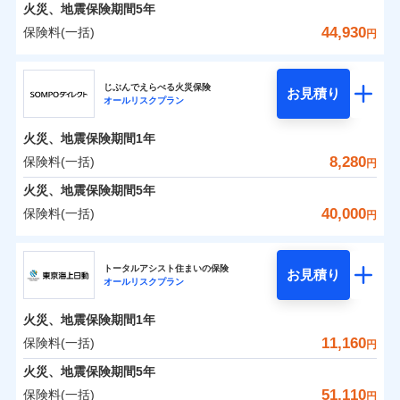
火災 1年
地震 1年
火災、地震保険期間
5年
44,930
保険料(一括)
円
0
3,055
3,300
建物
円
円
円
ジェイアイ傷害火災保険株式会社
じぶんでえらべる火災保険
お見積り
オールリスクプラン
0
4,166
990
ジェイアイ傷害火災保険株式会社のおすすめポイ
家財
円
円
円
ント
火災、地震保険期間
1年
保険料（一括）内訳
8,280
保険料(一括)
01
POINT
円
火災、地震保険期間
5年
火災 1年
地震 1年
40,000
保険料(一括)
円
イチオシ
02
POINT
ＳＯＭＰＯダイレクト損害保険株式会社
0
2,350
3,300
建物
円
円
円
ソニー損保の新ネット火災保険は、補償の組合せが自
トータルアシスト住まいの保険
お見積り
オールリスクプラン
ＳＯＭＰＯダイレクト損害保険株式会社のおすす
由だから、必要な補償に絞って選べます。
0
3,060
990
めポイント
家財
円
円
円
しかも「地震上乗せ特約（全半損時のみ）」で、地震
火災、地震保険期間
1年
の被害にも火災保険の保険金額に対して最大100％で備
保険料（一括）内訳
11,160
保険料(一括)
01
POINT
円
えられます（一部損は対象外）。
火災、地震保険期間
5年
火災 1年
地震 1年
51,110
保険料(一括)
円