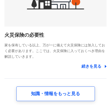
けている保険会社・提携会社の保険その他に関する情報を提
供し、金融商品等の契約を勧奨するため
アンケートやキャンペーン等の実施のため
上記に係る連絡・手続き・管理等付帯業務を行うため
5.通話録音にて取得する情報
電話対応の品質向上およびお問合せ内容の正確な把握のため
火災保険の必要性
家を保有している以上、万が一に備えて火災保険には加入してお
6.採用応募者の個人情報
く必要があります。ここでは、火災保険に入っておくべき理由を
採用選考および入社手続を実施するため
解説していきます。
7.社員（従業者）の個人情報
続きを見る
人事･勤怠･健康・労務等の管理、給与支給、福利厚生・採用
退職関連処理等の各種手続きのため、当社と従業員または従
業員同士の連絡のため
知識・情報をもっと見る
8.取引先個人情報
取引先としての選定業務、営業情報の提供業務、契約締結手
続き業務、取引管理業務、およびこれらに準ずる業務の遂行
のため