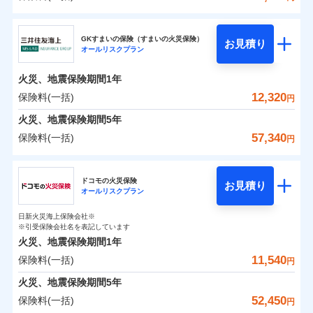
補償の範囲
？
03
POINT
東京海上日動火災保険株式会社
イチオシ
02
POINT
0
3,000
3,300
建物
円
円
円
GKすまいの保険（すまいの火災保険）
お見積り
オールリスクプラン
東京海上日動火災保険株式会社のおすすめポイン
お客様ご自身により、ウェブサイトでお手続きを完
火災
風災・雹（ひょ
0
1,590
990
ト
家財
円
了された場合、10％のインターネット割引が適用！
落雷
円
う）災、雪災
円
火災、地震保険期間
1年
破裂・爆発
（地震保険を除きます。）
保険料（一括）内訳
12,320
保険料(一括)
01
POINT
円
減らしたコストをお客さまに還元
水災
盗難
火災、地震保険期間
5年
水濡れ
自分に必要な補償を選べる、だから保険料にムダが
※1
火災 1年
騒擾（じょう）
地震 1年
57,340
保険料(一括)
円
ない！
外部からの落下・
破損・汚損
飛来・衝突
三井住友海上火災保険株式会社
地震保険もセットOK！
イチオシ
02
POINT
0
3,930
3,300
建物
円
円
円
ドコモの火災保険
「iehoいえほ」（補償選択型住宅用火災保険）
お見積り
オールリスクプラン
三井住友海上火災保険株式会社のおすすめポイン
お客さまのニーズ・ご予算に合わせて補償を自由に
0
3,620
990
ト
家財
円
お選びいただけます。
円
円
日新火災海上保険会社※
※引受保険会社名を表記しています
補償の範囲
？
03
POINT
もしものとき、“時価”ではなく“新価”で保険金をお
保険料（一括）内訳
01
POINT
火災、地震保険期間
1年
支払いします。
11,540
保険料(一括)
上半期
新規契約数ランキング
円
家具や電化製品等の家財の保険金額も自由に選べま
火災 1年
地震 1年
火災
風災・雹（ひょ
火災、地震保険期間
5年
す。
落雷
う）災、雪災
当社火災保険新規契約者数より算出[
年
月]（ドコモスマート保険
52,450
保険料(一括)
破裂・爆発
円
ネットに加え、お電話でもお申込み可能です！
イチオシ
02
POINT
0
4,160
3,300
ナビ調べ）
建物