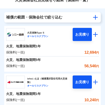
火災保険会社別見積もり結果（保険料一覧）
補償の範囲・保険会社で絞り込む
火災保険Type S
お見積り
オールリスクプラン
火災、地震保険期間
1年
12,694
保険料(一括)
円
火災、地震保険期間
5年
56,546
保険料(一括)
円
ソニー損害保険株式会社
iehoいえほ（補償選択型住宅用火災保
お見積り
険）
ソニー損害保険株式会社のおすすめポイント
オールリスクプラン
火災、地震保険期間
1年
保険料（一括）内訳
01
POINT
10,240
保険料(一括)
円