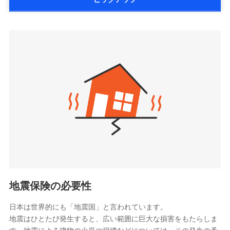
詳細を見る
払、水災料率は最低リスク区分を適用
大樹生命保険株式会社（https://www.taiju-
三井住友海上火災保険株式会社で
※2失火見舞費用の取扱いはなし
life.co.jp）
お見積もり
※3水道管修理費用の取扱いはなし
太陽生命保険株式会社（https://www.taiyo-
見積もりや保険会社とのご契約に先立ち、当社が提供する
説明事項
※4地震火災費用の取扱いはなし
三井住友海上火災保険株式会社の
seimei.co.jp）
ドコモスマート保険ナビの利用規約と個人情報の取扱いに
※5火災・風災等の事故により建物に
詳細を見る
損害が生じたとき、日新火災がご案内
チューリッヒ生命保険株式会社
同意いただく必要があります。詳細について、以下をご確
する修理業者（指定工務店）が建物の
認ください。
（https://www.zurichlife.co.jp/）
修理を行います。
東京海上日動あんしん生命保険株式会社
ドコモスマート保険ナビサービス利用規約
見積もりや保険会社とのご契約に先立ち、当社が提供する
（https://www.tmn-anshin.co.jp/）
当社による個人情報の取扱いについて（プライバシー
ドコモスマート保険ナビの利用規約と個人情報の取扱いに
募集文書番号
なないろ生命保険株式会社
ポリシー）
同意いただく必要があります。詳細について、以下をご確
（https://www.nanairolife.co.jp/）
認ください。
日本生命保険相互会社
ドコモスマート保険ナビサービス利用規約
（https://www.nissay.co.jp）
当社による個人情報の取扱いについて（プライバシー
はなさく生命保険株式会社
ポリシー）
（https://www.life8739.co.jp/）
ドコモスマート保険ナビ編集部の評価
マニュライフ生命保険株式会社
（https://www.manulife.co.jp/）
地震保険の必要性
三井住友海上あいおい生命保険株式会社
ドコモの火災保険は、基本補償となる火災、破裂・爆
（https://www.msa-life.co.jp/）
発に加え、風災、落雷や盗難・水ぬれなど住まいを取
日本は世界的にも「地震国」と言われています。
メットライフ生命株式会社
地震はひとたび発生すると、広い範囲に巨大な損害をもたらしま
り巻く多様なリスクに対応。3つの基本プランから選択
(https://www.metlife.co.jp/)