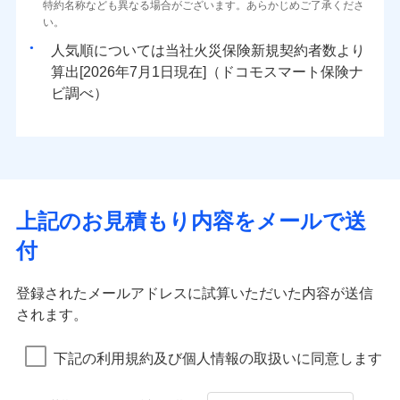
ドコモスマート保険ナビ編集部の評価
ソニー損害保険株式会社で
特約名称なども異なる場合がございます。あらかじめご了承くださ
三井住友海上火災保険株式会社で
臨時費用
対面
80％以上）には、建物保険金額を全額お支払いいたし
ネット申込
地震火災費用
0
1,160
※4
3,300
建物
円
円
円
水災
補償内容
盗難
火災、自然災害、盗難などトータルでカバーし、大
お見積もり
募集文書番号
い。
お見積もり
損害防止費用
ます！
申込方法
郵送
水濡れ
切な住まいをお守りします！
※1
ランキングをもっと見る
補償を自由に選べて、もしものときは「新価（再調達
騒擾（じょう）
始期日
2025/10/01
人気順については当社
新規契約者数より
その他付帯される
残存物取片づけ費用
「フルサポートプラン」、「セレクト（水災なし）プ
付帯される費用の
対面
修理付帯費用
外部からの落下・
破損・汚損
三井住友海上火災保険株式会社の
0
2,370
990
費用の補償
水まわりトラブル、カギ開け対応など「住まいのア
家財
円
価額）」でお支払いします。
円
円
補償
算出[
年
月
日現在]（ドコモスマート保険ナ
見積もりや保険会社とのご契約に先立ち、当社が提供する
※
失火見舞費用
ラン
」の場合は、暮らしのQQ隊サービスがご利用い
免責金額（自己負
飛来・衝突
詳細を見る
免責金額なし
※1盗難、水ぬれ等と破損等は5万円
シスタンスサービス」が無料付帯
万一ご自宅が被害にあわれた場合は、修繕業者のご紹
ドコモスマート保険ナビの利用規約と個人情報の取扱いに
始期日
ビ調べ）
2026/01/01
担額）
水道管修理費用
ただけます。
※2損害保険金として支払い
インターネット割引
同意いただく必要があります。詳細について、以下をご確
介などをご利用いただけます。
説明事項
補償の対象やお客さまの状況に応じたさまざまな割
地震火災費用
マンション等の共同住宅専用
※3損害保険金が支払われる場合に限
適用される割引
指定工務店割引
認ください。
※1破損・汚損、物体の落下・飛来等/
臨時費用
コンビニ払いの払込票をスマートフォンアプリでお支
見積もりや保険会社とのご契約に先立ち、当社が提供する
引をご用意！
り、費用保険金として支払い
ドコモスマート保険ナビ編集部の評価
騒擾、水濡れのみ自己負担額5万円
建築年割引（地震保険）
ドコモスマート保険ナビの利用規約と個人情報の取扱いに
損害防止費用
払いが可能です。
適用される割引
ドコモスマート保険ナビサービス利用規約
建築年割引
（物体の落下・飛来等/騒擾、水濡れ
同意いただく必要があります。詳細について、以下をご確
補償の範囲
補償内容
残存物取片づけ費用
？
付帯される費用保
当社による個人情報の取扱いについて（プライバシー
03
募集文書番号
POINT
説明事項
は建物のみ自己負担あり）
イチオシ
その他条件
指定工務店特約
02
※5
認ください。
POINT
ドコモの火災保険は、基本補償となる火災、破裂・爆
補償の範囲
付帯サービス
険金
住まいの緊急かけつけサービス
？
ポリシー）
03
失火見舞費用
POINT
※2水道管修理費用の取扱いはなし
補償内容
発に加え、風災、落雷や盗難・水ぬれなど住まいを取
上記のお見積もり内容をメールで送
※3一括払・年払のみ、コンビニ・ペ
ドコモスマート保険ナビサービス利用規約
水道管修理費用
※2
すまいのサポート24
ドコモの火災保険はインターネット完結型の保険の
免責金額（自己負
イジー（番号通知方式）
クレジットカード
り巻く多様なリスクに対応。3つの基本プランから選択
当社による個人情報の取扱いについて（プライバシー
火災
地震火災費用
風災・雹（ひょ
免責金額なし
付
担額）
リフォーム相談サービス
ため、保険料がリーズナブルで、各種割引も充実し
落雷
う）災、雪災
コンビニ払い
ＳＯＭＰＯダイレクト損害保険株式会社で
でき、さらに補償内容を自由にカスタマイズ可能なた
付帯サービス
ポリシー）
火災
風災・雹（ひょ
払込方法
免責金額（自己負
破裂・爆発
長期優良住宅の維持保全サポートサー
ています。
落雷
う）災、雪災
募集文書番号
お見積もり
免責金額なし
口座振替
め、住居形態やライフスタイルに合わせて無駄のない
適用される割引
建築年割引
担額）
破裂・爆発
ビス
臨時費用
登録されたメールアドレスに試算いただいた内容が送信
保険料のお支払いでdポイントがたまります！保険
銀行振込
最適設計が実現できます。スマホ・PCで手続きが完結
ドコモスマート保険ナビ編集部の評価
水災
盗難
損害防止費用
されます。
付帯サービス
料に対して、通常のdポイントとは別に1%相当のd
水まわり・カギのトラブルサポート
水濡れ
し、24時間365日の事故受付で万一の際も安心。保険
臨時費用
水災
盗難
見積もりや保険会社とのご契約に先立ち、当社が提供する
ベーシックプラン(水災なし)に該当す
※1
残存物取片づけ費用
※2
付帯される費用保
備考
騒擾（じょう）
一括払
ポイントが上乗せして進呈されるため、「d払い」
水濡れ
料に応じてdポイントもたまる、利便性とおトクさを兼
る補償内容です
ドコモスマート保険ナビの利用規約と個人情報の取扱いに
損害防止費用
修理費だけでなく、修理と密接に関わる費用も損害
外部からの落下・
険金
破損・汚損
※1
失火見舞費用
騒擾（じょう）
下記の利用規約及び個人情報の取扱いに同意します
備考
諸費用特約セットなし
支払方法
年払い
や「dカード」でお支払いの場合は最大2%のdポイ
同意いただく必要があります。詳細について、以下をご確
飛来・衝突
ね備えた火災保険です。
残存物取片づけ費用
外部からの落下・
付帯される費用保
保険金としてまとめてお支払いしてくれます。
破損・汚損
※2
水道管修理費用
※2
月払い
認ください。
ントがたまります。また「d払い」であれば、ポイ
飛来・衝突
クレジットカード
険金
失火見舞費用
全国の損害サービス拠点が一日でも早く保険金をお
ドコモスマート保険ナビ編集部の評価
地震火災費用
クレジットカード