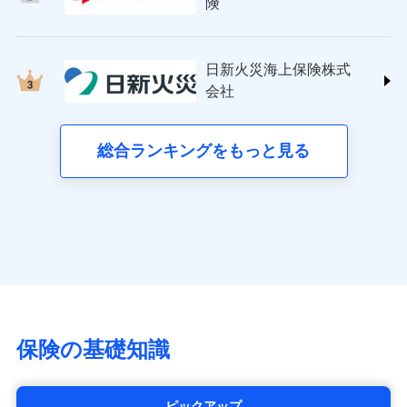
日新火災海上保険株式会社
険
詳細を見る
(https://www.nisshinfire.co.jp/)
備考
スリムプランに該当する補償内容です
見積もりや保険会社とのご契約に先立ち、当社が提供する
ペット＆ファミリー損害保険株式会社
ドコモスマート保険ナビの利用規約と個人情報の取扱いに
ドコモスマート保険ナビ編集部の評価
(https://www.petfamilyins.co.jp/)
クレジットカード
見積もりや保険会社とのご契約に先立ち、当社が提供する
同意いただく必要があります。詳細について、以下をご確
日新火災海上保険株式
ドコモスマート保険ナビ編集部の評価
三井住友海上火災保険株式会社 (https://www.ms-
コンビニ払い
ドコモスマート保険ナビの利用規約と個人情報の取扱いに
認ください。
会社
チューリッヒのネット火災保険は
ダイレクト型でネッ
ins.com/)
同意いただく必要があります。詳細について、以下をご確
払込方法
口座振替
ドコモスマート保険ナビサービス利用規約
すまいのリスクを６つに整理し、補償内容をシンプ
三井ダイレクト損害保険株式会社
ト完結のお手続き・リーズナブルな保険料
に加え、
火
認ください。
銀行振込
当社による個人情報の取扱いについて（プライバシー
ルにして、わかりやすいのが特徴です。
(https://www.mitsui-direct.co.jp/)
災に対する補償に加え、すべてのプランに盗難等がつ
総合ランキングをもっと見る
d払い
ドコモスマート保険ナビサービス利用規約
ポリシー）
すまいやライフスタイルに応じた契約プランを選べ
いており、
社会問題などを考慮された幅広い補償が特
当社による個人情報の取扱いについて（プライバシー
■生命保険
ます。
長です。
失火見舞金など付帯される費用保険金も多
一括払
ポリシー）
アクサ生命保険株式会社
く、ダイレクトでありながら充実した補償が魅力で
支払方法
年払い
建物が全焼・全壊時（延床面積に対する損害の割合
（https://www.axa.co.jp/）
す。
月払い
が80％以上）には、建物保険金額を全額お支払いし
SBI生命保険株式会社（https://www.sbilife.co.jp/）
てくれます。
FWD生命保険株式会社
ネット申込
※
（https://www.fwdlife.co.jp/）
家族Eye（親族連絡先制度）
がご利用できます。
申込方法
郵送
ソニー生命保険株式会社
※「ご契約者（保険にご加入されたお客さま）」が、その保険
対面
（https://www.sonylife.co.jp）
契約に関する緊急連絡先としてご親族を登録する制度。
チューリッヒ保険会社で
SOMPOひまわり生命保険株式会社
保険の基礎知識
お見積もり
始期日
2026/04/01
（https://www.himawari-life.co.jp/）
第一ネオ生命保険株式会社
チューリッヒ保険会社の
※1損害割合が30%未満の場合は定率
（https://neofirst.co.jp/）
ピックアップ