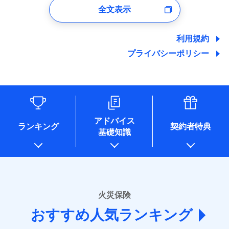
口座振替
バルコニー等専用使用部分修繕費
付時
募集文書番号
※4地震火災費用の取扱いはなし
ドコモスマート保険ナビサービス利用規約
全文表示
地震の被害にも最大100％で備えられます。
一括払
当社による個人情報の取扱いについて（プライバシー
用特約
※7
銀行振込
火災
風災・雹（ひょ
ユーザー登録受付および、管理のため
※5火災・風災等の事故により建物に
その他条件
住まいのアシスタンスサービス
※2
ポリシー）
当社による個人情報の取扱いについて（プライバシー
支払方法
年払い
落雷
う）災、雪災
郵便、電話、およびＥメール等により、当社と取引のあるも
損害が生じたとき、日新火災がご案内
破裂・爆発
ポリシー）
地震保険建築年割引
月払い
一括払
しくは委託を受けている保険会社・提携会社の保険その他に
する修理業者（指定工務店）が建物の
利用規約
適用される割引
WEB見積もり+メールアドレス登録後
家財セット割引
関する情報を提供し、金融商品等の契約を勧奨するため、ま
修理を行います。
支払方法
年払い
から4営業日+1日以降、お客さまが決
プライバシーポリシー
水災
盗難
備考
た維持管理等の委託業務遂行のため、またそれらに付帯、関
ネット申込
月払い
済した時点で保険のお申し込みと完了
水濡れ
連する当社および提携会社のサービスを案内、提供するため
その他条件
ソニー損害保険株式会社で
地震火災費用特約
※1
※8
申込方法
郵送
募集文書番号
騒擾（じょう）
となります。
（なお、当社は複数の保険会社と取引があり、取得した個人
ドコモスマート保険ナビ編集部の評価
お見積もり
外部からの落下・
破損・汚損
対面
ネット申込
情報を取引のある他の保険会社の商品・サービスをご提案す
飛来・衝突
クレジットカード
※9
クレジットカード
申込方法
郵送
※3
るために利用させていただくことがあります。）
コンビニ払い
補償を自由に選べて、もしものときは「新価（再調達
※9
始期日
2025/10/01
各種セミナーの開催のため
コンビニ払い
対面
見積もりや保険会社とのご契約に先立ち、当社が提供する
払込方法
払込方法
コンサルティングサービスの実施のため
口座振替
価額）」でお支払いします。
口座振替
ドコモスマート保険ナビの利用規約と個人情報の取扱いに
アドバイス
アンケートやキャンペーン等の実施のため
ランキング
契約者特典
※1水災料率は最低リスク区分を適用
銀行振込
万一ご自宅が被害にあわれた場合は、修繕業者のご紹
※9
始期日
2026/01/01
同意いただく必要があります。詳細について、以下をご確
銀行振込
基礎知識
上記に係る案内・手続き・管理等付帯業務を行うため
※2損害保険金として支払い
ドコモスマート保険ナビ編集部の評価
介などをご利用いただけます。
認ください。
説明事項
* 当社が委託を受けている保険会社の情報は、保険会社
※3損害保険金が支払われる場合に限
一括払
※1損害割合が30%未満の場合は定率
コンビニ払いの払込票をスマートフォンアプリでお支
一括払
ドコモスマート保険ナビサービス利用規約
り、費用保険金として支払い
のホームページに掲載しておりますので、ご確認くださ
払、水災料率は最も水災リスクが低い
支払方法
年払い
補償内容
払いが可能です。
支払方法
年払い
ドコモの火災保険は、基本補償となる火災、破裂・爆
い。
当社による個人情報の取扱いについて（プライバシー
水災等地を適用
月払い
説明事項
月払い
募集文書番号
ポリシー）
発に加え、風災、落雷や盗難・水ぬれなど住まいを取
※2水道管修理費用の取扱いはなし
■損害保険
※3一括払・年払のみ、コンビニ・ペ
り巻く多様なリスクに対応。3つの基本プランから選択
火災保険
免責金額（自己負
ネット申込
ネット申込
イジー（番号通知方式）
あいおいニッセイ同和損害保険株式会社
免責金額なし
でき、さらに補償内容を自由にカスタマイズ可能なた
担額）
申込方法
郵送
おすすめ人気ランキング
申込方法
(https://www.aioinissaydowa.co.jp/)
郵送
め、住居形態やライフスタイルに合わせて無駄のない
対面
ＳＯＭＰＯダイレクト損害保険株式会社で
募集文書番号
アクサ損害保険株式会社 (https://www.axa-
対面