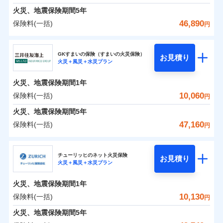
臨時費用
えられます（一部損は対象外）。
募集文書番号
建築年割引（地震保険）
火災、地震保険期間
5年
単位での補償設計のため、どの補償が必要か不安な
損害防止費用
適用される割引
建築年割引
ドコモスマート保険ナビ編集部の評価
見積もりや保険会社とのご契約に先立ち、当社が提供する
始期日
2024/10/01
火災 1年
地震 1年
人にも補償項目が選びやすいです。
46,890
保険料(一括)
補償内容
残存物取片づけ費用
付帯される費用保
円
ドコモスマート保険ナビの利用規約と個人情報の取扱いに
その他条件
指定工務店特約
※6
補償の範囲
？
付帯サービス
険金
03
住まいの緊急かけつけサービス
POINT
失火見舞費用
日新火災が提供する安心と信頼の事故対応で、万が
同意いただく必要があります。詳細について、以下をご確
修理費だけでなく、修理と密接に関わる費用も損害
東京海上日動火災保険株式会社
※1水災料率は最低リスク区分を適用
イチオシ
02
補償内容
POINT
0
1,800
3,300
建物
円
円
円
認ください。
水道管修理費用
一の場合も迅速に対応します。お客さまからの事故
※2
※2水ぬれ、破損、汚損等は自己負担
保険金としてまとめてお支払いしてくれます。
すまいのサポート24
GKすまいの保険（すまいの火災保険）
免責金額（自己負
クレジットカード
お見積り
地震火災費用
額5万円
免責金額なし
のご連絡の受付や事故相談などを、夜間・休日を問
※1
ドコモスマート保険ナビサービス利用規約
火災＋風災＋水災プラン
東京海上日動火災保険株式会社のおすすめポイン
担額）
お客様ご自身により、ウェブサイトでお手続きを完
リフォーム相談サービス
全国の損害サービス拠点が一日でも早く保険金をお
コンビニ払い
火災
風災・雹（ひょ
付帯サービス
※3事故時諸費用（火災・風水災等限
わず、24時間・365日対応しています。
ドコモスマート保険ナビ編集部の評価
払込方法
当社による個人情報の取扱いについて（プライバシー
0
免責金額（自己負
1,410
990
ト
家財
円
了された場合、10％のインターネット割引が適用！
落雷
長期優良住宅の維持保全サポートサー
円
う）災、雪災
円
届けできるよう万全の損害サービス体制で手厚く支
定）特約セットありも選択可能
免責金額なし
口座振替
※1
適用される割引
建築年割引
火災、地震保険期間
1年
担額）
ポリシー）
破裂・爆発
ビス
臨時費用
※4修理費として保険金をお支払いし
（地震保険を除きます。）
正式名称は、すまいの保険です。本保険は、日新火災を引受保険会社
援が受けられます。
銀行振込
説明事項
保険料（一括）内訳
10,060
保険料(一括)
01
POINT
円
ます。
損害防止費用
とし、取扱代理店であるドコモと共同募集代理店である株式会社ドコ
登記物件の火災保険をお申込みの方におすすめ！登記
減らしたコストをお客さまに還元
付帯サービス
水まわり・カギのトラブルサポート
「メディカルアシスト」「介護アシスト」など豊富
水災
盗難
臨時費用
※5セットありも選択可能
ベーシックプラン(水災あり)に該当す
モ・インシュアランス（以下、ドコモ・インシュアランス）が提供す
残存物取片づけ費用
火災、地震保険期間
5年
情報の自動照合によるリアルタイム契約を実現！書類
付帯される費用保
備考
一括払
水濡れ
な付帯サービスでお客様の日々の生活も充実したサ
自分に必要な補償を選べる、だから保険料にムダが
※6建物保険料に、バルコニー等専用
る補償内容です
るものです。
損害防止費用
※1
険金
火災 1年
騒擾（じょう）
地震 1年
失火見舞費用
の提出と保険会社審査にお時間をいただきません！
47,160
保険料(一括)
備考
諸費用特約セットなし
支払方法
年払い
円
使用部分修繕費用特約保険料を含む
ポートが受けられます。
ない！
外部からの落下・
破損・汚損
残存物取片づけ費用
付帯される費用保
※2
水道管修理費用
※7保険金額×5％、300万円限度
※2
月払い
飛来・衝突
クレジットカード
険金
三井住友海上火災保険株式会社
地震保険もセットOK！
失火見舞費用
イチオシ
02
POINT
※8一括払、長期一括払のみ
0
2,610
地震火災費用
3,300
クレジットカード
建物
円
円
円
補償の範囲
？
03
POINT
コンビニ払い
水道管修理費用
チューリッヒのネット火災保険
「iehoいえほ」（補償選択型住宅用火災保険）
お見積り
コンビニ払い
ネット申込
※3
払込方法
火災＋風災＋水災プラン
口座振替
払込方法
三井住友海上火災保険株式会社のおすすめポイン
お客さまのニーズ・ご予算に合わせて補償を自由に
地震火災費用
建築年割引
口座振替
申込方法
郵送
適用される割引
銀行振込
0
3,330
990
ト
家財
円
お選びいただけます。
円
円
募集文書番号
ジェイアイ傷害火災保険株式会社で
インターネット割引
銀行振込
火災、地震保険期間
1年
対面
東京海上日動火災保険株式会社で
火災
風災・雹（ひょ
d払い
修理付帯費用保険金
補償の範囲
※3
？
03
お見積もり
POINT
もしものとき、“時価”ではなく“新価”で保険金をお
落雷
う）災、雪災
お見積もり
その他付帯される
保険料（一括）内訳
10,130
保険料(一括)
01
POINT
円
請求権保全行使手続費用保険金
破裂・爆発
※3
水まわりサービス（24時間サポー
支払いします。
費用の補償
一括払
始期日
2025/10/01
一括払
ジェイアイ傷害火災保険株式会社の
ト）
火災、地震保険期間
5年
損害拡大防止費用保険金
上半期
新規契約数ランキング
※3
東京海上日動火災保険株式会社の
支払方法
年払い
家具や電化製品等の家財の保険金額も自由に選べま
支払方法
年払い
水災
盗難