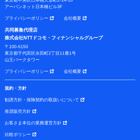
アーバンネット日本橋ビル3F
※ 当社および株式会社NTTドコモは、お客さまの情報
を利用させていただくにあたっては、「NTTドコモ パー
プライバシーポリシー
会社概要
ソナルデータ憲章」に定める行動原則を順守します 。
※ パーソナルデータダッシュボードの「第三者提供の
共同募集代理店
管理」の設定状態にかかわらず、共同利用する場合があ
株式会社NTTドコモ・フィナンシャルグループ
ります。
〒100-6150
※ dポイントクラブ会員ではないお客さま（2019年12
東京都千代田区永田町2丁目11番1号
月11日以降、一度もdポイントクラブ会員であったこと
山王パークタワー
がないお客さまに限る）に関する、2019年12月10日以
前に取得した個人データは、こちら の利用目的の範囲内
プライバシーポリシー
会社概要
に限って共同利用します。
規約・方針
当社は株式会社NTTドコモ・フィナンシャルグループ
との間で、以下のとおり個人データを共同利用しま
勧誘方針・保険契約の取扱いについて
す。
推奨販売方針
【共同して利用される利用データの項目】
当社または株式会社NTTドコモ・フィナンシャルグルー
お客さま本位の業務運営方針
プがサービス提供等を通じて取得した、以下の情報など
比較ポリシー
の個人データ