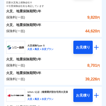
0
720
990
ト
家財
円
了された場合、10％のインターネット割引が適用！
落雷
円
う）災、雪災
円
インターネット割引
日新火災海上保険会社※
銀行振込
対面
破裂・爆発
修理付帯費用保険金
※引受保険会社名を表記しています
※4
（地震保険を除きます。）
正式名称は、すまいの保険です。本保険は、日新火災を引受保険会社
その他付帯される
保険料（一括）内訳
01
POINT
火災、地震保険期間
1年
とし、取扱代理店であるドコモと共同募集代理店である株式会社ドコ
請求権保全行使手続費用保険金
※4
水まわりサービス（24時間サポー
減らしたコストをお客さまに還元
補償内容
費用の補償
一括払
始期日
2025/10/01
水災
盗難
モ・インシュアランス（以下、ドコモ・インシュアランス）が提供す
9,820
保険料(一括)
ト）
損害拡大防止費用保険金
円
※4
水濡れ
支払方法
年払い
自分に必要な補償を選べる、だから保険料にムダが
るものです。
火災 1年
騒擾（じょう）
地震 1年
カギあけサービス（24時間サポー
火災、地震保険期間
5年
※1水災料率は最低リスク区分を適用
月払い
付帯サービス
ない！
外部からの落下・
破損・汚損
ト）
適用される割引
建築年割引
免責金額（自己負
説明事項
※2雑危険（盗難を除く）および破汚
飛来・衝突
44,620
保険料(一括)
免責金額なし
※2
円
地震保険もセットOK！
イチオシ
担額）
02
キャッシュレス・リペアサービス
POINT
損において、自己負担額5万円
0
2,500
3,300
建物
円
円
円
補償の範囲
ネット申込
？
03
POINT
家財破損支払限度額50万円
気象災害アラート
「iehoいえほ」（補償選択型住宅用火災保険）
ドコモの火災保険
申込方法
郵送
※5
お客さまのニーズ・ご予算に合わせて補償を自由に
臨時費用
その他条件
水災初期費用補償特約
※3
募集文書番号
火災保険Type S
お見積り
対面
0
1,880
990
家財
円
お選びいただけます。
※保険料は下の場合の築年月で計算し
損害防止費用
円
円
火災＋風災＋水災プラン
建物の復旧に関する特約
※
ドコモの火災保険
のおすすめポイント
火災
風災・雹（ひょ
ています。
補償の範囲
残存物取片づけ費用
？
03
付帯される費用保
※4
POINT
もしものとき、“時価”ではなく“新価”で保険金をお
落雷
う）災、雪災
始期日
2024/10/01
新築：2026年1月
火災、地震保険期間
1年
保険料（一括）内訳
険金
01
破裂・爆発
メディカルアシスト
備考
POINT
失火見舞費用
※5
支払いします。
築5年：2021年1月
付帯サービス
8,701
保険料(一括)
上半期
新規契約数ランキング
介護アシスト
円
水道管修理費用
築10年：2016年1月
※1水災料率は最低リスク区分を適用
家具や電化製品等の家財の保険金額も自由に選べま
水災
盗難
火災
築15年：2011年1月
風災・雹（ひょ
地震火災費用
火災 1年
※2破損・汚損の取扱いはなし
地震 1年
火災、地震保険期間
5年
す。
水濡れ
落雷
う）災、雪災
クレジットカード
ドコモスマート保険ナビ編集部の評価
※1
※3水道管修理費用の取扱いはなし
騒擾（じょう）
当社火災保険新規契約者数より算出[
年
月]（ドコモスマート保険
39,226
保険料(一括)
説明事項
破裂・爆発
円
ネットに加え、お電話でもお申込み可能です！
イチオシ
02
※4コンビニ払の払込票をスマートフ
POINT
外部からの落下・
破損・汚損
コンビニ払い
クレジットカード
防犯対策費用特約
ナビ調べ）
0
2,620
3,300
建物
円
払込方法
円
円
飛来・衝突
ォンアプリで支払うことができます。
ソニー損害保険株式会社
口座振替
コンビニ払い
その他付帯される
特別費用保険金特約
※4
ソニー損保の新ネット火災保険は、補償の組合せが
水災
盗難
※5一部契約のみ
払込方法
修理費だけでなく、修理と密接に関わる費用も損害保
iehoいえほ（補償選択型住宅用火災保
費用の補償
銀行振込
水濡れ
口座振替
バルコニー等専用使用部分修繕費
自由だから、必要な補償に絞って選べます。
お見積り
険）
補償の範囲
？
03
POINT
騒擾（じょう）
険金としてまとめてお支払いします！
0
2,910
用特約
990
ソニー損害保険株式会社のおすすめポイント
家財
※6
円
円
円
銀行振込
火災＋風災＋水災プラン
外部からの落下・
募集文書番号
破損・汚損
しかも、「地震上乗せ特約（全半損時のみ）」で、
全国の損害サービス拠点が一日でも早く保険金をお届
一括払
飛来・衝突