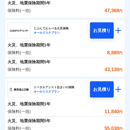
火災 1年
地震 1年
火災、地震保険期間
5年
47,368
保険料(一括)
円
0
3,668
3,300
建物
円
円
円
ジェイアイ傷害火災保険株式会社
じぶんでえらべる火災保険
お見積り
オールリスクプラン
0
4,736
990
ジェイアイ傷害火災保険株式会社のおすすめポイ
家財
円
円
円
ント
火災、地震保険期間
1年
保険料（一括）内訳
8,880
保険料(一括)
01
POINT
円
火災、地震保険期間
5年
火災 1年
地震 1年
43,130
保険料(一括)
円
イチオシ
02
POINT
ＳＯＭＰＯダイレクト損害保険株式会社
0
2,820
3,300
建物
円
円
円
ソニー損保の新ネット火災保険は、補償の組合せが自
トータルアシスト住まいの保険
お見積り
オールリスクプラン
ＳＯＭＰＯダイレクト損害保険株式会社のおすす
由だから、必要な補償に絞って選べます。
0
3,130
990
めポイント
家財
円
円
円
しかも「地震上乗せ特約（全半損時のみ）」で、地震
火災、地震保険期間
1年
の被害にも火災保険の保険金額に対して最大100％で備
保険料（一括）内訳
11,840
保険料(一括)
01
POINT
円
えられます（一部損は対象外）。
火災、地震保険期間
5年
火災 1年
地震 1年
55,030
保険料(一括)
円