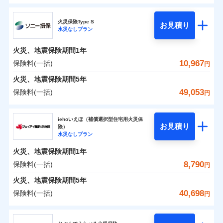
円
円
円
ドコモの火災保険
水災
盗難
修理費だけでなく、修理と密接に関わる費用も損害保
水濡れ
火災保険Type S
お見積り
補償の範囲
※1
？
0
03
3,870
990
POINT
家財
騒擾（じょう）
円
険金としてまとめてお支払いします！
円
円
水災なしプラン
※
ドコモの火災保険
のおすすめポイント
外部からの落下・
破損・汚損
全国の損害サービス拠点が一日でも早く保険金をお届
飛来・衝突
火災、地震保険期間
1年
保険料（一括）内訳
01
POINT
けできるよう万全の損害サービス体制で手厚く支援し
10,967
保険料(一括)
火災
風災・雹（ひょ
円
ランキングをもっと見る
ます！
落雷
う）災、雪災
「メディカルアシスト」「介護アシスト」など豊富な
火災 1年
地震 1年
火災、地震保険期間
破裂・爆発
5年
付帯サービスでお客様の日々の生活もしっかりサポー
49,053
保険料(一括)
円
イチオシ
02
POINT
水災
盗難
トします！
0
3,200
3,300
建物
円
円
円
水濡れ
ソニー損害保険株式会社
※1
騒擾（じょう）
すまいのリスクを6つに整理し、補償内容をシンプルに
上半期
新規契約数ランキング
iehoいえほ（補償選択型住宅用火災保
外部からの落下・
破損・汚損
お見積り
険）
わかりやすくしています！
飛来・衝突
0
4,050
990
ソニー損害保険株式会社のおすすめポイント
家財
補償の範囲
円
円
円
水災なしプラン
？
03
POINT
補償内容
※2
すまいやライフスタイルに応じた契約プランをご用意
当社火災保険新規契約者数より算出[
年
月]（ドコモスマート保険
火災、地震保険期間
1年
保険料（一括）内訳
01
POINT
しています。
ナビ調べ）
8,790
保険料(一括)
円
お客さまのニーズに合わせてオプションの特約のご選
免責金額（自己負
火災
風災・雹（ひょ
免責金額なし
※2
落雷
う）災、雪災
択が可能です。
担額）
火災 1年
地震 1年
火災、地震保険期間
5年
破裂・爆発
建物が全焼・全壊時（延床面積に対する損害の割合が
40,698
保険料(一括)
円
イチオシ
02
臨時費用
80％以上）には、建物保険金額を全額お支払いいたし
POINT
0
2,832
3,300
建物
円
円
円
水災
補償内容
盗難
ジェイアイ傷害火災保険株式会社
損害防止費用
ます！
水濡れ
※1
ランキングをもっと見る