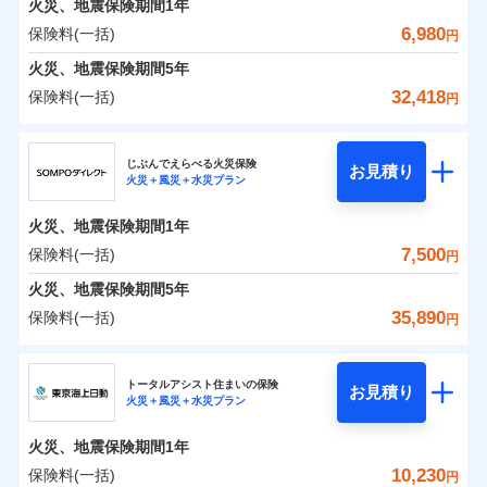
火災、地震保険期間
地震の被害にも最大100％で備えられます。
1年
保険料（一括）内訳
01
POINT
けできるよう万全の損害サービス体制で手厚く支援し
地震保険建築年割引
支払方法
年払い
一括払
適用される割引
6,980
保険料(一括)
火災
風災・雹（ひょ
円
ランキングをもっと見る
ます！
家財セット割引
月払い
支払方法
年払い
落雷
う）災、雪災
「メディカルアシスト」「介護アシスト」など豊富な
火災 1年
地震 1年
火災、地震保険期間
破裂・爆発
5年
月払い
補償内容
その他条件
地震火災費用特約
※7
ネット申込
付帯サービスでお客様の日々の生活もしっかりサポー
32,418
保険料(一括)
円
イチオシ
02
水災
盗難
申込方法
郵送
トします！
POINT
ネット申込
0
1,904
3,300
建物
円
円
円
ドコモスマート保険ナビ編集部の評価
ソニー損害保険株式会社で
水濡れ
暮らしのQQ隊（カギあけQQサービ
ジェイアイ傷害火災保険株式会社
免責金額（自己負
対面
申込方法
郵送
付帯サービス
免責金額なし
騒擾（じょう）
お見積もり
※2
ス、水まわりQQサービス）
上半期
新規契約数ランキング
担額）
ドコモの火災保険はインターネット完結型の保険の
じぶんでえらべる火災保険
外部からの落下・
破損・汚損
対面
お見積り
火災＋風災＋水災プラン
補償を自由に選べて、もしものときは「新価（再調達
飛来・衝突
0
2,507
990
ジェイアイ傷害火災保険株式会社のおすすめポイ
家財
補償の範囲
円
ため、保険料がリーズナブルで、各種割引も充実し
円
円
始期日
2025/10/01
？
03
POINT
補償内容
※1
クレジットカード
※8
臨時費用
価額）」でお支払いします。
ント
見積もりや保険会社とのご契約に先立ち、当社が提供する
当社火災保険新規契約者数より算出[
年
月]（ドコモスマート保険
ています。
始期日
2026/01/01
火災、地震保険期間
1年
コンビニ払い
※8
損害防止費用
ナビ調べ）
万一ご自宅が被害にあわれた場合は、修繕業者のご紹
ドコモスマート保険ナビの利用規約と個人情報の取扱いに
※1水災料率は最低リスク区分を適用
払込方法
保険料のお支払いでdポイントがたまります！保険
保険料（一括）内訳
7,500
保険料(一括)
01
口座振替
POINT
円
※2盗難、水ぬれ等と破損等は5万円
同意いただく必要があります。詳細について、以下をご確
残存物取片づけ費用
介などをご利用いただけます。
付帯される費用保
※1損害割合が30%未満の場合は定率
免責金額（自己負
火災
風災・雹（ひょ
料に対して、通常のdポイントとは別に1%相当のd
免責金額なし
説明事項
※3損害保険金として支払い
※1
銀行振込
認ください。
険金
※8
落雷
う）災、雪災
払、水災料率は最も水災リスクが低い
失火見舞費用
コンビニ払いの払込票をスマートフォンアプリでお支
担額）
火災、地震保険期間
5年
※3
ポイントが上乗せして進呈されるため、「d払い」
※4損害保険金が支払われる場合に限
破裂・爆発
水災等地を適用
火災 1年
水道管修理費用
地震 1年
払いが可能です。
ドコモスマート保険ナビサービス利用規約
※4
35,890
保険料(一括)
り、費用保険金として支払い
円
や「dカード」でお支払いの場合は最大2%のdポイ
※2破損・汚損、物体の落下・飛来等/
一括払
イチオシ
02
臨時費用
POINT
地震火災費用
当社による個人情報の取扱いについて（プライバシー
※5
騒擾、水濡れのみ自己負担額5万円
水災
補償内容
盗難
ントがたまります。また「d払い」であれば、ポイ
支払方法
年払い
ＳＯＭＰＯダイレクト損害保険株式会社
説明事項
損害防止費用
ポリシー）
0
1,240
水濡れ
3,300
建物
（物体の落下・飛来等/騒擾、水濡れ
円
募集文書番号
円
円
ントで保険料を支払うこともできます。
ランキングをもっと見る
月払い
ソニー損保の新ネット火災保険は、補償の組合せが自
騒擾（じょう）
その他付帯される
トータルアシスト住まいの保険
残存物取片づけ費用
は建物のみ自己負担あり）
付帯される費用の
お見積り
修理付帯費用
外部からの落下・
破損・汚損
火災＋風災＋水災プラン
3つの基本プランからご自身にぴったりの補償をお
費用の補償
ＳＯＭＰＯダイレクト損害保険株式会社のおすす
由だから、必要な補償に絞って選べます。
※3水道管修理費用の取扱いはなし
補償
失火見舞費用
免責金額（自己負
飛来・衝突
免責金額なし
ネット申込
※4一括払・年払のみ、コンビニ・ペ
0
1,450
990
めポイント
選びいただけます。さらに、自分好みにオプション
家財
円
円
円
しかも「地震上乗せ特約（全半損時のみ）」で、地震
ＳＯＭＰＯダイレクト損害保険株式会社で
担額）
水道管修理費用
火災、地震保険期間
1年
イジー（番号通知方式）
申込方法
インターネット割引
郵送
を追加・削除することで、補償内容を自由にカスタ
お見積もり
の被害にも火災保険の保険金額に対して最大100％で備
地震火災費用
保険料（一括）内訳
10,230
保険料(一括)
01
POINT
円
適用される割引
指定工務店割引
対面
マイズしていただけます。ニーズに合わせたパック