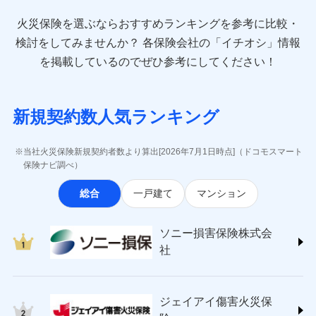
最適設計が実現できます。スマホ・PCで手続きが完結
臨時費用
お見積もり
direct.co.jp/)
し、24時間365日の事故受付で万一の際も安心。保険
損害防止費用
始期日
2024/10/01
火災保険を選ぶならおすすめランキングを参考に比較・
アニコム損害保険株式会社 (https://www.anicom-
始期日
2026/08/01
ドコモスマート保険ナビ編集部の評価
料に応じてdポイントもたまる、利便性とおトクさを兼
残存物取片づけ費用
付帯される費用保
sompo.co.jp/)
検討をしてみませんか？
各保険会社の「イチオシ」情報
見積もりや保険会社とのご契約に先立ち、当社が提供する
険金
ね備えた火災保険です。
失火見舞費用
※1水災料率は最低リスク区分を適用
※2
東京海上ダイレクト損害保険株式会社
※1盗難、水濡れ、騒擾（じょう）、
を掲載しているのでぜひ参考にしてください！
ドコモスマート保険ナビの利用規約と個人情報の取扱いに
修理費だけでなく、修理と密接に関わる費用も損害
※2盗難および水ぬれについては対象
水道管修理費用
外部からの落下・飛来・衝突は自動付
※3
(https://www.e-design.net/)
同意いただく必要があります。詳細について、以下をご確
です。
保険金としてまとめてお支払いしてくれます。
帯です。
地震火災費用
AIG損害保険株式会社
※4
ドコモスマート保険ナビ編集部の評価
認ください。
※3水ぬれは自己負担額5万円
※2水まわりトラブル、カギ開け対
(https://www.aig.co.jp/sonpo)
全国の損害サービス拠点が一日でも早く保険金をお
※4事故時諸費用（火災・風水災等限
応、ガラス破損の場合に60分までの
ドコモスマート保険ナビサービス利用規約
新規契約数人気ランキング
その他付帯される
ＳＢＩ損害保険株式会社
届けできるよう万全の損害サービス体制で手厚く支
定）特約セットありも選択可能
修理付帯費用
簡易作業無料でご提供いたします。弊
登記物件の火災保険をお申込みの方におすすめ！登記
費用の補償
当社による個人情報の取扱いについて（プライバシー
ドコモの火災保険で
説明事項
(https://www.sbisonpo.co.jp/)
※5修理費として保険金をお支払いし
援が受けられます。
社提携業者にて24時間365日受付。受
情報の自動照合によるリアルタイム契約を実現！書類
説明事項
ポリシー）
ます。
お見積もり
ジェイアイ傷害火災保険株式会社
付後、専門業者が対応に向かいます。
当社火災保険新規契約者数より算出[2026年7月1日時点]（ドコモスマート
「メディカルアシスト」「介護アシスト」など豊富
※6セットありも選択可能
の提出と保険会社審査にお時間をいただきません！
インターネット割引
(https://www.jihoken.co.jp/)
ガラス破損の対応時間は9時～20時と
保険ナビ調べ）
な付帯サービスでお客様の日々の生活も充実したサ
※7建物保険料に、バルコニー等専用
なります。
適用される割引
指定工務店割引
ソニー損害保険株式会社
使用部分修繕費用特約保険料を含む
見積もりや保険会社とのご契約に先立ち、当社が提供する
ポートが受けられます。
※3クレジットカード会社の分割払い
総合
一戸建て
マンション
(https://www.sonysonpo.co.jp/)
建築年割引（地震保険）
※8保険金額×5％、300万円限度
ドコモスマート保険ナビの利用規約と個人情報の取扱いに
が可能なことがあります。詳しくは各
損害保険ジャパン株式会社 (https://www.sompo-
※9一括払、長期一括払のみ
同意いただく必要があります。詳細について、以下をご確
クレジットカード会社にご確認くださ
その他条件
japan.co.jp/)
指定工務店特約
※5
い。
認ください。
ソニー損害保険株式会
ジェイアイ傷害火災保険株式会社で
ＳＯＭＰＯダイレクト損害保険株式会社
社
ドコモスマート保険ナビサービス利用規約
お見積もり
(https://www.sompo-direct.co.jp/)
すまいのサポート24
募集文書番号
募集文書番号
東京海上日動火災保険株式会社で
当社による個人情報の取扱いについて（プライバシー
チューリッヒ保険会社 (https://www.zurich.co.jp/)
リフォーム相談サービス
付帯サービス
お見積もり
ポリシー）
ジェイアイ傷害火災保険株式会社の
東京海上日動火災保険株式会社
長期優良住宅の維持保全サポートサー
詳細を見る
ジェイアイ傷害火災保
(https://www.tokiomarine-nichido.co.jp/)
ビス
東京海上日動火災保険株式会社の