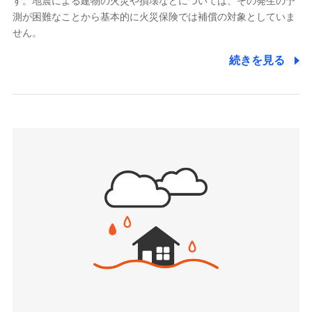
す。地震による建物の火災や損壊などについては、その発生の予
でき、さらに補償内容を自由にカスタマイズ可能なた
メディケア生命保険株式会社
測が困難なことから基本的に火災保険では補償の対象としていま
め、住居形態やライフスタイルに合わせて無駄のない
（https://www.medicarelife.com/）
せん。
最適設計が実現できます。スマホ・PCで手続きが完結
し、24時間365日の事故受付で万一の際も安心。保険
■少額短期保険
続きを見る
株式会社アシロ少額短期保険
料に応じてdポイントもたまる、利便性とおトクさを兼
(https://kailash.co.jp/)
ね備えた火災保険です。
SBIいきいき少額短期保険会社 (https://www.i-
sedai.com/)
SBIペット少額短期保険株式会社
(https://www.sbipet-ssi.co.jp/)
SBIリスタ少額短期保険会社
ドコモの火災保険で
(https://www.jishin.co.jp/)
お見積もり
スマートプラス少額短期保険株式会社
（https://www.smartplus-insurance.com/）
見積もりや保険会社とのご契約に先立ち、当社が提供する
チューリッヒ少額短期保険株式会社
ドコモスマート保険ナビの利用規約と個人情報の取扱いに
(https://www.zurichssi.co.jp/)
同意いただく必要があります。詳細について、以下をご確
Tokio Marine X少額短期保険株式会社
認ください。
(https://www.tokiomarine-x.co.jp/)
ペットメディカルサポート株式会社
ドコモスマート保険ナビサービス利用規約
(https://pshoken.co.jp/)
当社による個人情報の取扱いについて（プライバシー