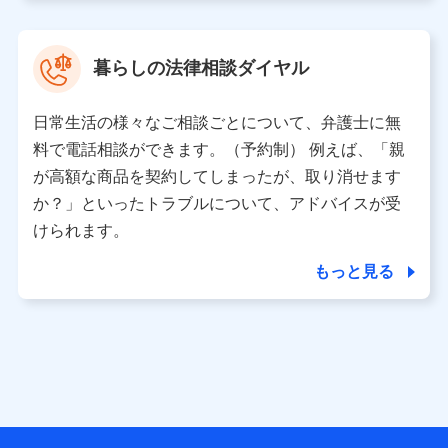
取得した、以下の情報などの個人データ
基本情報
氏名、電話番号、メールアドレス、お客さまの識別子、属
暮らしの法律相談ダイヤル
性、連絡先、dポイントサービスのご利用に関する情報。例
として、dポイントカード番号、性別、年齢、家族構成、住
所、dポイント残高、dポイント利用履歴などが含まれます。
日常生活の様々なご相談ごとについて、弁護士に無
利用情報
料で電話相談ができます。（予約制） 例えば、「親
当社又は株式会社NTTドコモが提供する各種サービスなどの
ご契約・ご利用などに関する情報。例として、当社又は株式
が高額な商品を契約してしまったが、取り消せます
会社NTTドコモが提供する各種サービスのご契約状態・ご利
か？」といったトラブルについて、アドバイスが受
用履歴インターネット利用時の行動に関する情報、アプリケ
ーション利用時の行動に関する情報、購入されたサービスや
けられます。
商品の名称・購入場所・決済に関する情報、アンケートの回
答に関する情報などが含まれます。
もっと見る
保険関連サービス情報
当社又は株式会社NTTドコモが提供する保険関連サービスに
関して取得し、又は保有する情報。例として、見積請求受付
時、資料請求受付時又はユーザー登録受付時に提供いただい
た情報（氏名、住所、生年月日、性別、保険契約者と被保険
者の関係、保険加入の目的、保険商品の内容、保険料、保険
料のお支払方法、車のメーカーや走行距離などの情報、建物
の構造や築年数などの情報、ペットの種類や年齢など）及び
お客様との応対記録 （お客様に提示した比較見積の試算結