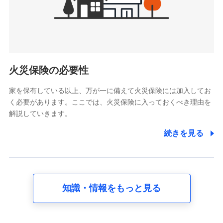
けている保険会社・提携会社の保険その他に関する情報を提
供し、金融商品等の契約を勧奨するため
アンケートやキャンペーン等の実施のため
上記に係る連絡・手続き・管理等付帯業務を行うため
5.通話録音にて取得する情報
電話対応の品質向上およびお問合せ内容の正確な把握のため
火災保険の必要性
家を保有している以上、万が一に備えて火災保険には加入してお
6.採用応募者の個人情報
く必要があります。ここでは、火災保険に入っておくべき理由を
採用選考および入社手続を実施するため
解説していきます。
7.社員（従業者）の個人情報
続きを見る
人事･勤怠･健康・労務等の管理、給与支給、福利厚生・採用
退職関連処理等の各種手続きのため、当社と従業員または従
業員同士の連絡のため
知識・情報をもっと見る
8.取引先個人情報
取引先としての選定業務、営業情報の提供業務、契約締結手
続き業務、取引管理業務、およびこれらに準ずる業務の遂行
のため