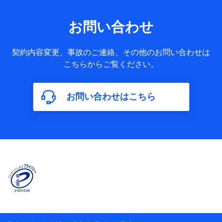
果情報、メールマガジンを提供した際のメール内容や送信履
歴の情報及び保険の更改案内等を提供した際のメール内容や
送信履歴などの情報）が含まれます。
お問い合わせ
保険契約情報
当社又は株式会社NTTドコモが取得し、又は保有する保険契
約に関する情報。例として、保険契約者及び被保険者の氏
契約内容変更、事故のご連絡、その他のお問い合わせは
名、住所、生年月日、性別、保険契約者と被保険者の関係、
こちらからご覧ください。
保険加入の目的、保険商品の内容、保険料、保険料のお支払
方法、車のメーカーや走行距離などの情報、建物の構造や築
年数などの情報、ペットの種類や年齢などの情報などが含ま
お問い合わせはこちら
れます。
【共同して利用する者の範囲】
当社
株式会社NTTドコモ
【利用する者の利用目的】
当社又は株式会社NTTドコモが提供する保険関連サービスに
おけるユーザ登録受付および管理のため
当社又は株式会社NTTドコモと取引のあるもしくは委託を受
けている保険会社・提携会社の保険その他に関する情報を提
供するため、また維持管理等の委託業務遂行のため、またそ
れらに付帯、関連する当社、株式会社NTTドコモおよび提携