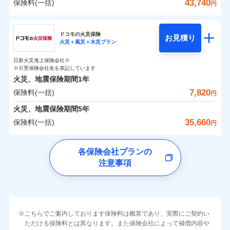
詳細を見る
火災 1年
地震 1年
カギあけサービス（24時間サポー
43,740
保険料(一括)
火災
風災・雹（ひょ
詳細を見る
円
※1雑危険（盗難を除く）および破汚
月払い
付帯サービス
す。
水濡れ
説明事項
落雷
ト）
月払い
う）災、雪災
適用される割引
建築年割引
損において、自己負担額5万円
騒擾（じょう）
当社火災保険新規契約者数より算出[
年
月]（ドコモスマート保険
破裂・爆発
チューリッヒ保険会社
ネットに加え、お電話でもお申込み可能です！
イチオシ
02
キャッシュレス・リペアサービス
POINT
外部からの落下・
破損・汚損
0
2,610
3,300
ナビ調べ）
建物
円
円
円
ネット申込
見積もりや保険会社とのご契約に先立ち、当社が提供する
飛来・衝突
見積もりや保険会社とのご契約に先立ち、当社が提供する
ネット申込
家財破損支払限度額50万円
ドコモスマート保険ナビ編集部の評価
ドコモの火災保険
気象災害アラート
募集文書番号
お見積り
ドコモスマート保険ナビの利用規約と個人情報の取扱いに
その他条件
申込方法
水災
郵送
盗難
※4
火災＋風災＋水災プラン
ドコモスマート保険ナビの利用規約と個人情報の取扱いに
チューリッヒ保険会社のおすすめポイント
修理費だけでなく、修理と密接に関わる費用も損害保
申込方法
郵送
建物の復旧に関する特約
水濡れ
同意いただく必要があります。詳細について、以下をご確
対面
同意いただく必要があります。詳細について、以下をご確
補償の範囲
※1
？
0
03
3,160
990
POINT
家財
騒擾（じょう）
円
険金としてまとめてお支払いします！
※保険料は下の場合の築年月で計算し
対面
円
円
日新火災海上保険会社※
認ください。
すまいのリスクを６つに整理し、補償内容をシンプ
保険料（一括）内訳
認ください。
01
外部からの落下・
破損・汚損
POINT
ています。
※引受保険会社名を表記しています
メディカルアシスト
全国の損害サービス拠点が一日でも早く保険金をお届
飛来・衝突
ルにして、わかりやすいのが特徴です。
付帯サービス
始期日
2024/10/01
ドコモスマート保険ナビサービス利用規約
新築：2026年1月
火災、地震保険期間
1年
始期日
ドコモスマート保険ナビサービス利用規約
2026/04/01
介護アシスト
備考
けできるよう万全の損害サービス体制で手厚く支援し
築5年：2021年1月
すまいやライフスタイルに応じた契約プランを選べ
当社による個人情報の取扱いについて（プライバシー
7,820
保険料(一括)
火災
風災・雹（ひょ
火災 1年
地震 1年
当社による個人情報の取扱いについて（プライバシー
円
ランキングをもっと見る
ます！
築10年：2016年1月
※1破損・汚損の取扱いはなし
ポリシー）
落雷
う）災、雪災
ます。
※1損害割合が30%未満の場合は定率
ポリシー）
クレジットカード
築15年：2011年1月
「メディカルアシスト」「介護アシスト」など豊富な
ドコモスマート保険ナビ編集部の評価
※2水道管修理費用の取扱いはなし
火災、地震保険期間
破裂・爆発
5年
補償内容
払、水災料率は最低リスク区分を適用
建物が全焼・全壊時（延床面積に対する損害の割合
コンビニ払い
0
説明事項
※3コンビニ払の払込票をスマートフ
3,800
3,300
建物
円
付帯サービスでお客様の日々の生活もしっかりサポー
円
円
35,660
保険料(一括)
払込方法
※2破損・汚損、水ぬれは自己負担額
円
イチオシ
02
ォンアプリで支払うことができます。
POINT
が80％以上）には、建物保険金額を全額お支払いし
口座振替
クレジットカード
水災
盗難
トします！
5万円
ソニー損保の新ネット火災保険は、補償の組合せが
※4一部契約のみ
水濡れ
ドコモの火災保険
てくれます。
銀行振込
コンビニ払い
※3失火見舞費用の取扱いはなし
免責金額（自己負
※3
※1
自由だから、必要な補償に絞って選べます。
免責金額なし
騒擾（じょう）
払込方法
※1
0
2,040
990
すまいのリスクを6つに整理し、補償内容をシンプルに
家財
円
円
円
上半期
新規契約数ランキング
各保険会社プランの
※4水道管修理費用の取扱いはなし
担額）
口座振替
※
家族Eye（親族連絡先制度）
がご利用できます。
外部からの落下・
破損・汚損
募集文書番号
しかも、「地震上乗せ特約（全半損時のみ）」で、
説明事項
（破損・汚損等危険補償特約で補償対
わかりやすくしています！
注意事項
一括払
飛来・衝突
※
ドコモの火災保険
のおすすめポイント
補償の範囲
銀行振込
？
03
POINT
※「ご契約者（保険にご加入されたお客さま）」が、その保険
補償内容
象となる場合があります）
地震の被害にも最大100％で備えられます。
すまいやライフスタイルに応じた契約プランをご用意
臨時費用
支払方法
年払い
当社火災保険新規契約者数より算出[
年
月]（ドコモスマート保険
契約に関する緊急連絡先としてご親族を登録する制度。
※5地震火災費用の取扱いはなし
保険料（一括）内訳
01
POINT
しています。
損害防止費用
ナビ調べ）
月払い
一括払
※6火災・風災等の事故により建物に
お客さまのニーズに合わせてオプションの特約のご選
残存物取片づけ費用
付帯される費用保
損害が生じたとき、日新火災がご案内
支払方法
年払い
免責金額（自己負
火災
風災・雹（ひょ
免責金額なし
険金
する修理業者（指定工務店）が建物の
落雷
ネット申込
う）災、雪災
択が可能です。
失火見舞費用
担額）
火災 1年
地震 1年
※2
月払い
こちらでご案内しております保険料は概算であり、実際にご契約い
イチオシ
破裂・爆発
02
修理を行います。
POINT
申込方法
郵送
建物が全焼・全壊時（延床面積に対する損害の割合が
ただける保険料とは異なります。また保険会社によって補償内容や
水道管修理費用
※3