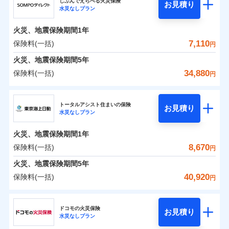
ドコモの火災保険はインターネット完結型の保険の
騒擾（じょう）
じぶんでえらべる火災保険
残存物取片づけ費用
「フルサポートプラン」、「セレクト（水災なし）プ
付帯される費用の
お見積り
外部からの落下・
破損・汚損
水災なしプラン
0
3,845
990
ジェイアイ傷害火災保険株式会社のおすすめポイ
家財
円
ため、保険料がリーズナブルで、各種割引も充実し
円
円
補償
※
失火見舞費用
ラン
」の場合は、暮らしのQQ隊サービスがご利用い
免責金額（自己負
飛来・衝突
免責金額なし
ント
ています。
担額）
水道管修理費用
ただけます。
火災、地震保険期間
1年
保険料のお支払いでdポイントがたまります！保険
地震火災費用
マンション等の共同住宅専用
保険料（一括）内訳
7,110
保険料(一括)
01
POINT
円
臨時費用
料に対して、通常のdポイントとは別に1%相当のd
火災、地震保険期間
5年
損害防止費用
適用される割引
建築年割引
ポイントが上乗せして進呈されるため、「d払い」
火災 1年
地震 1年
34,880
保険料(一括)
補償の範囲
補償内容
残存物取片づけ費用
？
付帯される費用保
03
円
POINT
や「dカード」でお支払いの場合は最大2%のdポイ
イチオシ
02
POINT
付帯サービス
険金
住まいの緊急かけつけサービス
失火見舞費用
ントがたまります。また「d払い」であれば、ポイ
ＳＯＭＰＯダイレクト損害保険株式会社
補償内容
0
2,270
3,300
建物
円
円
円
水道管修理費用
※3
ントで保険料を支払うこともできます。
ソニー損保の新ネット火災保険は、補償の組合せが自
トータルアシスト住まいの保険
免責金額（自己負
クレジットカード
お見積り
火災
地震火災費用
風災・雹（ひょ
免責金額なし
※2
水災なしプラン
3つの基本プランからご自身にぴったりの補償をお
ＳＯＭＰＯダイレクト損害保険株式会社のおすす
担額）
由だから、必要な補償に絞って選べます。
落雷
う）災、雪災
コンビニ払い
払込方法
0
免責金額（自己負
破裂・爆発
2,230
990
めポイント
選びいただけます。さらに、自分好みにオプション
家財
円
円
円
しかも「地震上乗せ特約（全半損時のみ）」で、地震
免責金額なし
口座振替
※2
適用される割引
建築年割引
火災、地震保険期間
1年
担額）
臨時費用
を追加・削除することで、補償内容を自由にカスタ
の被害にも火災保険の保険金額に対して最大100％で備
銀行振込
保険料（一括）内訳
8,670
保険料(一括)
01
POINT
水災
盗難
円
損害防止費用
マイズしていただけます。ニーズに合わせたパック
えられます（一部損は対象外）。
付帯サービス
水まわり・カギのトラブルサポート
水濡れ
臨時費用
※1
残存物取片づけ費用
火災、地震保険期間
5年
付帯される費用保
単位での補償設計のため、どの補償が必要か不安な
騒擾（じょう）
一括払
損害防止費用
外部からの落下・
険金
破損・汚損
火災 1年
地震 1年
失火見舞費用
人にも補償項目が選びやすいです。
40,920
保険料(一括)
備考
諸費用特約セットなし
支払方法
年払い
円
飛来・衝突
残存物取片づけ費用
付帯される費用保
※3
補償の範囲
水道管修理費用
？
03
※3
POINT
日新火災が提供する安心と信頼の事故対応で、万が
月払い
険金
東京海上日動火災保険株式会社
失火見舞費用
イチオシ
02
POINT
0
2,100
地震火災費用
3,300
クレジットカード
建物
円
円
円
一の場合も迅速に対応します。お客さまからの事故
水道管修理費用
ドコモの火災保険
お見積り
コンビニ払い
ネット申込
※4
のご連絡の受付や事故相談などを、夜間・休日を問
水災なしプラン
払込方法
東京海上日動火災保険株式会社のおすすめポイン
お客様ご自身により、ウェブサイトでお手続きを完
地震火災費用
建築年割引
火災
風災・雹（ひょ
口座振替
申込方法
郵送
わず、24時間・365日対応しています。
適用される割引