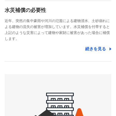
リトルファミリー少額短期保険株式会社
ポリシー）
(https://www.littlefamily-ssi.com/)
水災補償の必要性
2.共同募集を行う代理店から受領する個人情報
近年、突然の集中豪雨や河川の氾濫による建物浸水、土砂崩れに
よる建物の流失の被害が増加しています。水災補償を付帯すると
郵便、電話、およびＥメール等により、当社と取引のあるも
しくは委託を受けている保険会社・提携会社の保険その他に
上記のような災害によって建物や家財に被害があった場合に補償
関する情報を提供し、金融商品等の契約を勧奨するため、ま
します。
た維持管理等の委託業務遂行のため、またそれらに付帯、関
連する当社および提携会社のサービスを案内、提供するため
続きを見る
（なお、当社は複数の保険会社と取引があり、取得した個人
情報を取引のある他の保険会社の商品・サービスをご提案す
るために利用させていただくことがあります。）
上記に係る連絡・手続き・管理等付帯業務を行うため
3.セミナー募集サイトから取得した個人情報
各種セミナーの案内、開催のため
上記に係る連絡・手続き・管理等付帯業務を行うため
4.家族・友達紹介にて取得した個人情報
被紹介者への連絡、及び当社と取引のあるもしくは委託を受