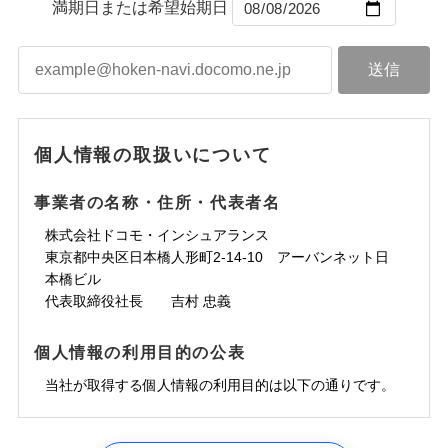
ントで保険料を支払うこともできます。
コンビニ払い
満期日または希望始期日
ドコモスマート保険ナビサービス利用規約
水道管修理費用
届けできるよう万全の損害サービス体制で手厚く支
コンビニ払い
ネット申込
※3
払込方法
口座振替
払込方法
3つの基本プランからご自身にぴったりの補償をお
当社による個人情報の取扱いについて（プライバシー
地震火災費用
建築年割引
援が受けられます。
口座振替
申込方法
郵送
登記物件の火災保険をお申込みの方におすすめ！登記
適用される割引
銀行振込
ポリシー）
選びいただけます。さらに、自分好みにオプション
インターネット割引
銀行振込
「メディカルアシスト」「介護アシスト」など豊富
対面
情報の自動照合によるリアルタイム契約を実現！書類
ドコモの火災保険で
d払い
修理付帯費用保険金
を追加・削除することで、補償内容を自由にカスタ
※3
その他付帯される
な付帯サービスでお客様の日々の生活も充実したサ
お見積もり
の提出と保険会社審査にお時間をいただきません！
請求権保全行使手続費用保険金
マイズしていただけます。ニーズに合わせたパック
※3
水まわりサービス（24時間サポー
補償内容
費用の補償
一括払
始期日
2025/10/01
ポートが受けられます。
一括払
ト）
損害拡大防止費用保険金
単位での補償設計のため、どの補償が必要か不安な
※3
補償内容
支払方法
年払い
支払方法
年払い
カギあけサービス（24時間サポー
個人情報の取扱いについて
見積もりや保険会社とのご契約に先立ち、当社が提供する
人にも補償項目が選びやすいです。
説明事項
※1水災料率は最低リスク区分を適用
月払い
付帯サービス
ト）
月払い
適用される割引
建築年割引
ドコモスマート保険ナビの利用規約と個人情報の取扱いに
免責金額（自己負
日新火災が提供する安心と信頼の事故対応で、万が
免責金額なし
※3
担額）
キャッシュレス・リペアサービス
同意いただく必要があります。詳細について、以下をご確
免責金額（自己負
事業者の名称・住所・代表者名
募集文書番号
一の場合も迅速に対応します。お客さまからの事故
免責金額なし
ネット申込
ジェイアイ傷害火災保険株式会社で
ネット申込
担額）
認ください。
水災初期費用補償特約
気象災害アラート
その他条件
申込方法
のご連絡の受付や事故相談などを、夜間・休日を問
郵送
お見積もり
東京海上日動火災保険株式会社で
※4
株式会社ドコモ・インシュアランス
申込方法
郵送
臨時費用
建物の復旧に関する特約
※4
ドコモスマート保険ナビサービス利用規約
お見積もり
わず、24時間・365日対応しています。
対面
東京都中央区日本橋人形町2-14-10 アーバンネット日
臨時費用
※保険料は下の場合の築年月で計算し
対面
損害防止費用
当社による個人情報の取扱いについて（プライバシー
ジェイアイ傷害火災保険株式会社の
本橋ビル
ています。
損害防止費用
メディカルアシスト
残存物取片づけ費用
付帯される費用保
正式名称は、すまいの保険です。本保険は、日新火災を引受保険会社
※5
ポリシー）
詳細を見る
東京海上日動火災保険株式会社の
付帯サービス
始期日
2024/10/01
新築：2026年1月
代表取締役社長 吉村 忠義
始期日
2026/04/01
険金
とし、取扱代理店であるドコモと共同募集代理店である株式会社ドコ
残存物取片づけ費用
介護アシスト
備考
付帯される費用保
失火見舞費用
※6
詳細を見る
築5年：2021年1月
モ・インシュアランス（以下、ドコモ・インシュアランス）が提供す
険金
失火見舞費用
水道管修理費用
築10年：2016年1月
ドコモスマート保険ナビ編集部の評価
※1水災料率は最低リスク区分を適用
るものです。
※1破損・汚損、水ぬれは自己負担額
個人情報の利用目的の公表
見積もりや保険会社とのご契約に先立ち、当社が提供する
クレジットカード
水道管修理費用
築15年：2011年1月
地震火災費用
※2水道管修理費用の取扱いはなし
5万円
ドコモスマート保険ナビの利用規約と個人情報の取扱いに
見積もりや保険会社とのご契約に先立ち、当社が提供する
コンビニ払い
説明事項
※3コンビニ払の払込票をスマートフ
地震火災費用
当社が取得する個人情報の利用目的は以下の通りです。
払込方法
※2失火見舞費用の取扱いはなし
ソニー損保の新ネット火災保険は、補償の組合せが
同意いただく必要があります。詳細について、以下をご確
ドコモスマート保険ナビの利用規約と個人情報の取扱いに
ォンアプリで支払うことができます。
口座振替
クレジットカード
防犯対策費用特約
補償の範囲
※3水道管修理費用の取扱いはなし
？
03
POINT
認ください。
同意いただく必要があります。詳細について、以下をご確
自由だから、必要な補償に絞って選べます。
※4一部契約のみ
保険証券の不発行に関する特約（500
銀行振込
コンビニ払い
その他付帯される
（破損・汚損等危険補償特約で補償対
特別費用保険金特約
※3
適用される割引
1.見積請求受付時、資料請求受付時、ユーザー登録受
払込方法
認ください。
円）
しかも、「地震上乗せ特約（全半損時のみ）」で、
ドコモスマート保険ナビサービス利用規約
説明事項
費用の補償
象となる場合があります）