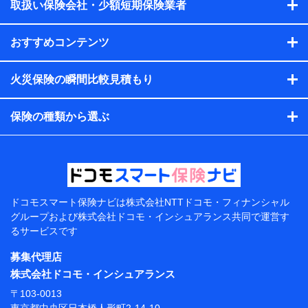
会社のサービスを案内、提供するため
取扱い保険会社・少額短期保険業者
（各サービスで取得したサービス利用履歴、ウェブサイトの
閲覧履歴、購買履歴、ご契約内容等のパーソナルデータを分
おすすめコンテンツ
析して、お客さまの趣味・嗜好・傾向に応じたサービス・商
品等に関するご提案や広告の配信等を行うことがありま
す。）
火災保険の瞬間比較見積もり
各種セミナーの開催のため
コンサルティングサービスの実施のため
アンケートやキャンペーン等の実施のため
保険の種類から選ぶ
上記に係る案内・手続き・管理等付帯業務を行うため
【当該個人データの管理について責任を有する者の名
称・住所・代表者名】
当該個人データを取り扱う各共同利用者（詳細は次のと
おり）
ドコモスマート保険ナビは
株式会社NTTドコモ・フィナンシャル
東京都千代田区永田町2丁目11番1号 山王パークタワー
グループおよび
株式会社ドコモ・インシュアランス共同で
運営す
株式会社NTTドコモ 代表取締役社長 前田 義晃
るサービスです
東京都中央区日本橋人形町2-14-10 アーバンネット日
募集代理店
本橋ビル 3F
株式会社ドコモ・インシュアランス
株式会社ドコモ・インシュアランス 代表取締役社
〒103-0013
長 吉村 忠義
東京都中央区日本橋人形町2-14-10