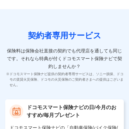
9.お問い合わせ情報
各種お問い合わせに対応するため
契約者専用サービス
10.受託業務の 個人情報
受託業務の遂行およびこれらに準ずる業務の遂行のため
保険料は保険会社直接の契約でも代理店を通しても同じ
です。
それなら特典が付くドコモスマート保険ナビで契
11.マイカー通勤管理クラウド並びに法人向けASPサー
ビスに関してのお問い合わせ情報
約しませんか？
各種お問い合わせに対応するため
ドコモスマート保険ナビ提供の契約者専用サービスは、ソニー損保、ドコ
当社のサービスに関する情報提供や、皆様に有用なお知らせ
モの賃貸火災保険、ドコモの火災保険のご契約者さまへの提供はございま
をお送りするため
せん。
アンケートの送付のため
当社のサービスや媒体の運営改善に必要なデータを解析し、
分析するため
当社の対応品質向上やお問い合わせ内容の正確な把握のため
ドコモスマート保険ナビの日/今月のお
個人情報保護管理者の職名、連絡先
すすめ/毎月プレゼント
株式会社ドコモ・インシュアランス 営業部長
〒103-0013 東京都中央区日本橋人形町2-14-10 アー
ドコモスマート保険ナビの「自動車保険/バイク保険/