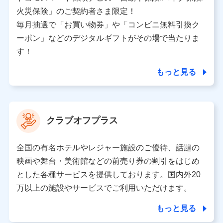
バンネット日本橋ビル 3F
火災保険」のご契約者さま限定！
株式会社ドコモ・インシュアランス
毎月抽選で「お買い物券」や「コンビニ無料引換ク
ーポン」などのデジタルギフトがその場で当たりま
個人情報の第三者提供について
す！
当社ではご本人の同意がある場合または法令に基づく場
合を除き、第三者に提供いたしません。
もっと見る
業務の委託
当社は利用目的の達成に必要な範囲内において個人情報
クラブオフプラス
の取り扱いの全部または一部を委託する場合がありま
す。
全国の有名ホテルやレジャー施設のご優待、話題の
個人データの共同利用
映画や舞台・美術館などの前売り券の割引をはじめ
とした各種サービスを提供しております。国内外20
当社は株式会社NTTドコモとの間で、以下のとおり個
人データを共同利用します。
万以上の施設やサービスでご利用いただけます。
【共同して利用される利用データの項目】
もっと見る
当社又は株式会社NTTドコモがサービス提供等を通じて