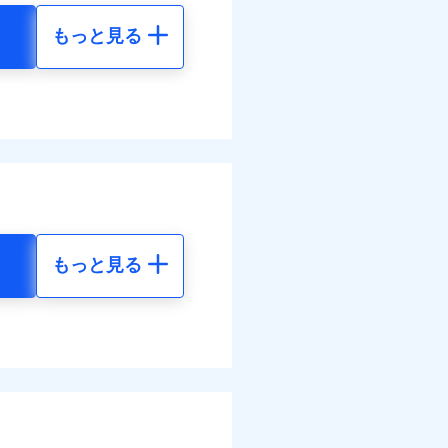
もっと見る
調べ）
地震 5年
00
15,450
円
円
括払
払い
全額お支払いいたしま
払い
30
4,640
円
円
サービスがご利用いただ
ット申込
送
括払
面
払い
もっと見る
払い
地震 5年
0/01
各種割引も充実していま
ット申込
78
15,450
円
円
災料率は最低リスク区分を適
送
※5
別に1%相当のdポイント
面
危険（盗難を除く）および破
のdポイントがたまりま
74
4,640
円
円
おいて、自己負担額5万円
0/01
括払
好みにオプションを追
括払