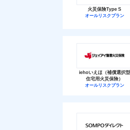
火災保険Type S
オールリスクプラン
ソニー損害保険
ソニー損害保険株式
保険料（
01
POINT
火災 1
iehoいえほ（補償選択
住宅用火災保険）
3
建物
オールリスクプラン
ジェイアイ傷害
4
家財
ジェイアイ傷害火災
保険料（
01
POINT