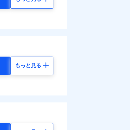
もっと見る
地震 5年
04
15,450
円
円
41
4,640
円
円