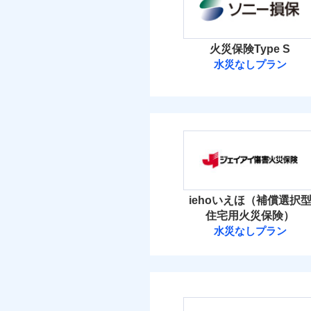
イチオシ
02
POINT
当
火災 1
すまいのリスクを6つに
火災
火災保険Type S
落雷
すまいやライフスタイル
水災なしプラン
2
建物
破裂・爆発
免責金額（自己負担
お客さまのニーズに合わ
免責
ソニー損害保険
額）
建物が全焼・全壊時（延
盗難
4
家財
す！
水濡れ
ソニー損害保険株式
「フルサポートプラン」
騒擾（じょう）
外部からの落下・
けます。
保険料（
付帯される費用の補
01
POINT
免責金額（自己負担
免責
マンション等の共同住宅専
償
額）
イチオシ
02
POINT
火災 1
iehoいえほ（補償選択
ドコモの火災保険はイ
住宅用火災保険）
補償の範
03
POINT
2
す。
建物
水災なしプラン
適用される割引
建築
付帯される費用保険
ジェイアイ傷害
保険料のお支払いでd
金
付帯サービス
住ま
が上乗せして進呈され
3
家財
火災
す。また「d払い」で
ジェイアイ傷害火災
落雷
免責金額（自己負担
破裂・爆発
3つの基本プランから
免責
額）
免責金額（自己負担