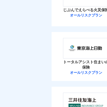
イチオシ
02
POINT
火災 1
じぶんでえらべる火災保
ソニー損保の新ネット火
オールリスクプラン
2
しかも「地震上乗せ特約
建物
れます（一部損は対象外
ＳＯＭＰＯダイ
3
家財
ＳＯＭＰＯダイレク
補償の範
03
POINT
保険料（
01
POINT
イチオシ
02
POINT
火災 1
火災
トータルアシスト住まい
落雷
お客様ご自身により、
保険
破裂・爆発
2
保険を除きます。）
建物
オールリスクプラン
東京海上日動火
減らしたコストをお客
盗難
自分に必要な補償を選
水濡れ
1
家財
騒擾（じょう）
東京海上日動火災保
地震保険もセットOK
外部からの落下・
「iehoいえほ」（
保険料（
01
POINT