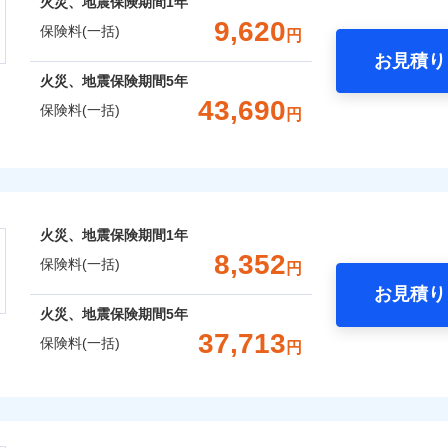
火災、地震保険期間
1年
補償選択型住宅用火災保険）
一括）内訳
失火見舞費用
れた場合は、修繕業者のご紹介などをご利用いただけます。
※5
：2026年1月
対
ィカルアシスト
9,620
保険料(一括)
円
年：2021年1月
水道管修理費用
スマートフォンアプリでお支払いが可能です。
約に先立ち、当社が提供するドコモスマート保険ナビの利用規約と個人
アシスト
年：2016年1月
お見積り
地震火災費用
始期日
2024/1
て、以下をご確認ください。
年
地震 1年
火災 5年
年：2011年1月
火災、地震保険期間
5年
囲
？
サービス利用規約
クレジットカード
予算に合わせて補償を自由にお選びいただけます。
43,690
防犯対策費用特約
※1水
保険料(一括)
円
コンビニ払い
扱いについて（プライバシーポリシー）
,050
クレジットカード
3,300
9,5
建物
円
円
”ではなく“新価”で保険金をお支払いします。
用
特別費用保険金特約
口座振替
コンビニ払い
※4
※2水
財の保険金額も自由に選べます。
上半期
新規契約数ランキング
バルコニー等専用使用部分修繕
険
風災・雹（ひょう）災、雪災
水災
補償内容
担額5
銀行振込
口座振替
ＳＯＭＰＯダイレクト損害保険株式会社で
費用特約
※6
,880
990
8,3
でもお申込み可能です！
家財
円
円
※3事
お見積もり
銀行振込
限定）
おすすめポイント
社火災保険新規契約者数より算出[
年
月]（ドコモスマート保険ナビ
保険建築年割引
※4修
説明事項
一
火災、地震保険期間
1年
します
セット割引
金額なし
※2
約に先立ち、当社が提供するドコモスマート保険ナビの利用規約と個人
破損・汚損
一括）内訳
支払方法
年
8,352
※5セ
囲
？
保険料(一括)
て、以下をご確認ください。
円
※6建
月
火災費用特約
※7
お見積り
臨時費用
サービス利用規約
用使用
飛来・衝突
年
地震 1年
火災 5年
ドコモスマート保険ナビ編集部の評価
火災、地震保険期間
5年
含む
損害防止費用
扱いについて（プライバシーポリシー）
ネ
と密接に関わる費用も損害保険金としてまとめてお支払いしま
しのQQ隊（カギあけQQサー
※7保
風災・雹（ひょう）災、雪災
37,713
水災
ドコモスマート保険ナビ編集部の評価
残存物取片づけ費用
保険料(一括)
、水まわりQQサービス）
申込方法
郵
円
ランキングをもっと見る
が一日でも早く保険金をお届けできるよう万全の損害サービス
※8一
,330
3,300
10,2
建物
円
円
失火見舞費用
※3
理と密接に関わる費用も損害保険金としてまとめてお支払いし
対
「介護アシスト」など豊富な付帯サービスでお客様の日々の生
株式会社
水道管修理費用
クレジットカード
※4
※8
申込みの方におすすめ！登記情報の自動照合によるリアルタイ
点が一日でも早く保険金をお届けできるよう万全の損害サービ
地震火災費用
コンビニ払い
始期日
2026/0
,000
※5
990
13,3
※8
家財
円
円
募集文書番号
をいただきません！
破損・汚損
会社のおすすめポイント
口座振替