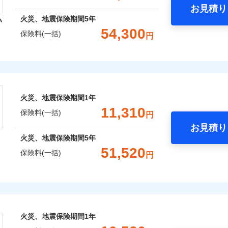
お見積り
年
地震 1年
火災 5年
火災、地震保険期間
5年
い
囲
？
予算に合わせて補償を自由にお選びいただけます。
54,300
保険料(一括)
円
,420
3,300
15,6
建物
円
円
”ではなく“新価”で保険金をお支払いします。
災保険株式会社
財の保険金額も自由に選べます。
上半期
新規契約数ランキング
風災・雹（ひょう）災、雪災
水災
,620
990
16,1
でもお申込み可能です！
家財
円
円
険株式会社のおすすめポイント
※1
社火災保険新規契約者数より算出[
年
月]（ドコモスマート保険ナビ
火災、地震保険期間
1年
一括）内訳
破損・汚損
11,310
囲
保険料(一括)
？
円
お見積り
年
地震 1年
火災 5年
飛来・衝突
火災、地震保険期間
5年
と密接に関わる費用も損害保険金としてまとめてお支払いしま
51,520
風災・雹（ひょう）災、雪災
水災
保険料(一括)
円
,400
3,300
16,7
ランキングをもっと見る
が一日でも早く保険金をお届けできるよう万全の損害サービス
建物
円
円
「介護アシスト」など豊富な付帯サービスでお客様の日々の生
※1
険
,870
990
17,4
家財
円
円
破損・汚損
おすすめポイント
火災、地震保険期間
1年
上半期
新規契約数ランキング
囲
飛来・衝突
一括）内訳
？
※2