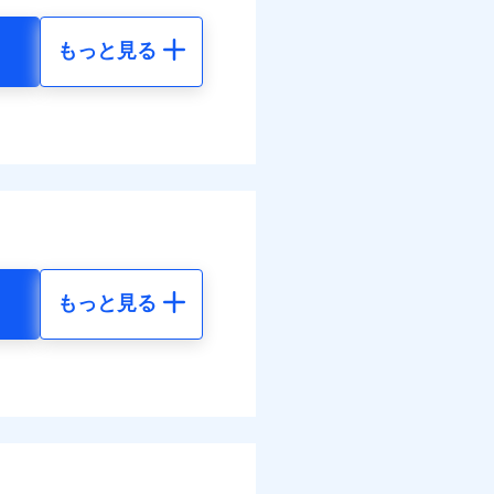
払い
わせたパック単位での補
災料率は最低リスク区分を適
払い
払い
もっと見る
払い
損・汚損の取扱いはなし
地震 5年
客さまからの事故のご連
道管修理費用の取扱いはなし
ット申込
ンビニ払の払込票をスマート
べます。
ット申込
送
アプリで支払うことができ
02
15,450
して最大100％で備えら
円
円
送
面
モと共同募集代理店である株
面
部契約のみ
1/01
26
4,640
円
円
0/01
害割合が30%未満の場合は定
水災料率は最も水災リスク
災料率は最低リスク区分を適
水災等地を適用
選べます。
損・汚損、物体の落下・飛来
難、水ぬれ等と破損等は5万
もっと見る
擾、水濡れのみ自己負担額5万
られます。
地震 5年
体の落下・飛来等/騒擾、水
害保険金として支払い
ネット割引が適用！（地震
建物のみ自己負担あり）
害保険金が支払われる場合に
括払
00
15,450
道管修理費用の取扱いはなし
費用保険金として支払い
円
円
払い
括払・年払のみ、コンビニ・
払い
ー（番号通知方式）
70
4,640
円
円
ット申込
送