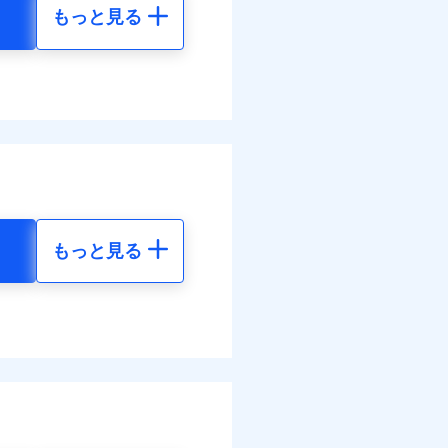
もっと見る
地震 5年
70
15,450
円
円
10
4,640
円
円
調べ）
もっと見る
地震 5年
す！
90
15,450
体制で手厚く支援します！
円
円
活もしっかりサポートしま
20
4,640
円
円