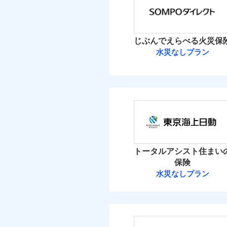
保険料（
01
免責
適用される割引
POINT
建築
加・削除することで、
払込方法
額）
償設計のため、どの補
盗難
イチオシ
02
POINT
水濡れ
水ま
火災 1
付帯サービス
日新火災が提供する安
騒擾（じょう）
ト
じぶんでえらべる火災保
絡の受付や事故相談な
ソニー損保の新ネット火
外部からの落下・
付帯される費用保険
水災なしプラン
1
しかも「地震上乗せ特約
金
建物
付帯される費用保険
備考
諸費
正式名称は、すまいの保険
金
れます（一部損は対象外
ＳＯＭＰＯダイ
式会社ドコモ・インシュア
2
家財
ＳＯＭＰＯダイレク
払込方法
建築
補償の範
適用される割引
03
POINT
補償の範
03
POINT
イン
保険料（
01
POINT
その他付帯される費
ソニー損保の新ネット
イチオシ
用の補償
※
02
POINT
水ま
しかも、「地震上乗せ
火災 1
火災
ト）
トータルアシスト住まい
火災
落雷
お客様ご自身により、
カギ
落雷
保険
免責金額（自己負担
破裂・爆発
付帯サービス
ト）
免責
適用される割引
破裂・爆発
建築
1
保険を除きます。）
建物
水災なしプラン
額）
キャ
東京海上日動火
減らしたコストをお客
盗難
家財
気象
盗難
自分に必要な補償を選
水濡れ
1
家財
その他条件
水災
水濡れ
騒擾（じょう）
東京海上日動火災保
地震保険もセットOK
騒擾（じょう）
※保
建物
外部からの落下・
補償を自由に選べて、も
付帯される費用保険
外部からの落下・
算し