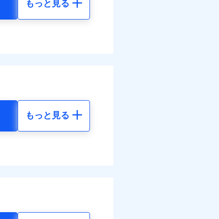
もっと見る
地震 5年
べます。
32
15,450
して最大100％で備えら
円
円
66
4,640
円
円
もっと見る
地震 5年
ネット割引が適用！（地震
00
15,450
円
円
20
4,640
円
円