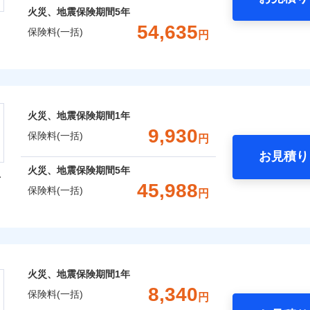
火災、地震保険期間
5年
54,635
保険料(一括)
円
株式会社
会社のおすすめポイント
火災、地震保険期間
1年
一括）内訳
9,930
保険料(一括)
円
お見積り
年
地震 1年
火災 5年
火災、地震保険期間
5年
型
45,988
保険料(一括)
円
,182
3,300
13,8
建物
円
円
火災保険株式会社
,781
990
20,7
家財
円
円
保険株式会社のおすすめポイント
火災、地震保険期間
1年
一括）内訳
8,340
保険料(一括)
円