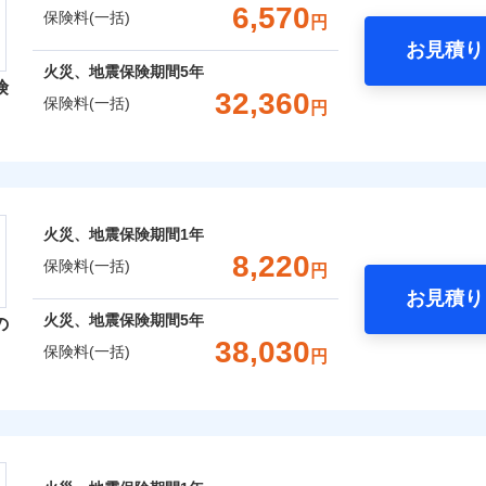
支払方法
年
一括）内訳
金額なし
年割引
補償内容を自由にカスタマイズしていただけます。ニーズに合
※2
※1水
6,570
保険料(一括)
円
支払方法
年
口座振替
月
用
償が必要か不安な人にも補償項目が選びやすいです。
破損・汚損
臨時費用
お見積り
月
※2破
銀行振込
わり・カギのトラブルサポー
年
地震 1年
火災 5年
心と信頼の事故対応で、万が一の場合も迅速に対応します。お
臨時費用
損害防止費用
※3水
火災、地震保険期間
5年
ネ
説明事項
険
どを、夜間・休日を問わず、24時間・365日対応しています。
損害防止費用
※4コ
災保険は、補償の組合せが自由だから、必要な補償に絞って選
飛来・衝突
残存物取片づけ費用
32,360
ネ
申込方法
郵
保険料(一括)
円
フォン
,870
3,300
8,6
残存物取片づけ費用
（全半損時のみ）」で、地震の被害にも火災保険の保険金額に対
建物
円
※3
円
失火見舞費用
申込方法
郵
用特約セットなし
対
です。本保険は、日新火災を引受保険会社とし、取扱代理店であるドコ
ます。
失火見舞費用
）。
レクト損害保険株式会社
水道管修理費用
対
※3
※5一
ランス（以下、ドコモ・インシュアランス）が提供するものです。
水道管修理費用
クレジットカード
地震火災費用
始期日
2026/0
,320
990
10,6
家財
円
円
地震火災費用
始期日
2025/1
コンビニ払い
※4
募集文書番号
ト損害保険株式会社のおすすめポイント
ドコモスマート保険ナビ編集部の評価
年割引
※1損
口座振替
囲
火災、地震保険期間
1年
？
囲
修理付帯費用保険金
率払、
※1水
？
※4
ターネット割引
銀行振込
一括）内訳
8,220
が低い
用
保険料(一括)
請求権保全行使手続費用保険金
円
火災保険は、補償の組合せが自由だから、必要な補償に絞って
補償内容
※2破
※2盗
4
わりサービス（24時間サポー
お見積り
等/騒
特約（全半損時のみ）」で、地震の被害にも最大100％で備え
説明事項
円
年
地震 1年
火災 5年
風災・雹（ひょう）災、雪災
説明事項
水災
損害拡大防止費用保険金
※4
火災、地震保険期間
5年
の
風災・雹（ひょう）災、雪災
水災
円（物
※3損
ウェブサイトでお手続きを完了された場合、10％のインター
あけサービス（24時間サポー
38,030
濡れは
※4損
保険料(一括)
一
円
金額なし
年割引
,200
※2
3,300
7,5
建物
※3水
円
円
限り、
※1
支払方法
年
※4一
ッシュレス・リペアサービス
災保険株式会社
さまに還元
月
ペイジ
破損・汚損
破損支払限度額50万円
ドコモスマート保険ナビ編集部の評価
災害アラート
募集文書番号
破損・汚損
臨時費用
※3
べる、だから保険料にムダがない！
,080
990
4,7
家財
円
円
初期費用補償特約
ソニー損害保険株式会社で
損害防止費用
険株式会社のおすすめポイント
ネ
募集文書番号
！
険料は下の場合の築年月で計
の復旧に関する特約
飛来・衝突
お見積もり
残存物取片づけ費用
しものときは「新価（再調達価額）」でお支払いします。
※4
飛来・衝突
申込方法
郵
ています。