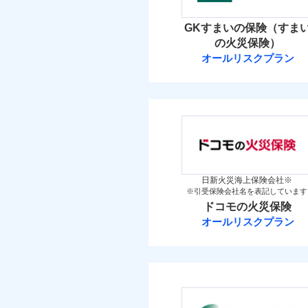
イチオシ
02
POINT
火災 1
GKすまいの保険（すま
補償の範
03
POINT
お客さまのニーズ・ご
の火災保険）
3
建物
オールリスクプラン
もしものとき、“時価
三井住友海上火
家具や電化製品等の家
火災
落雷
3
ネットに加え、お電話
家財
破裂・爆発
三井住友海上火災保
当
保険料（
01
POINT
盗難
補償の範
03
POINT
水濡れ
イチオシ
02
POINT
騒擾（じょう）
火災 1
外部からの落下・
日新火災海上保険会社※
※引受保険会社名を表記しています
修理費だけでなく、修理
火災
ドコモの火災保険
3
全国の損害サービス拠点
建物
落雷
オールリスクプラン
「メディカルアシスト」
破裂・爆発
ドコモの火災保
す！
3
家財
盗難
※
ドコモの火災保険
の
水濡れ
騒擾（じょう）
補償の範
外部からの落下・
保険料（
03
POINT
01
POINT