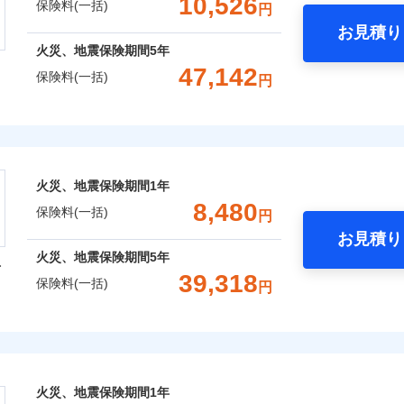
10,526
保険料(一括)
円
お見積り
社火災保険新規契約者数より算出[
補償内容
年
月]（ドコモスマート保険ナビ
年
地震 1年
火災 5年
火災、地震保険期間
5年
整理し、補償内容をシンプルにわかりやすくしています！
風災・雹（ひょう）災、雪災
水災
47,142
保険料(一括)
円
に応じた契約プランをご用意しています。
,910
3,300
13,1
建物
円
円
一
※1
せてオプションの特約のご選択が可能です。
金額なし
※2
株式会社
支払方法
年
床面積に対する損害の割合が80％以上）には、建物保険金額を
破損・汚損
月
,110
990
18,3
補償内容
家財
円
円
臨時費用
ランキングをもっと見る
会社のおすすめポイント
※
、「セレクト（水災なし）プラン
」の場合は、暮らしのQQ隊
損害防止費用
ネ
火災、地震保険期間
1年
飛来・衝突
残存物取片づけ費用
一括）内訳
申込方法
郵
8,480
一
保険料(一括)
金額なし
用
円
失火見舞費用
対
支払方法
年
お見積り
水道管修理費用
月
年
地震 1年
火災 5年
火災、地震保険期間
5年
型
地震火災費用
臨時費用
始期日
2025/1
ンターネット完結型の保険のため、保険料がリーズナブルで、
39,318
保険料(一括)
損害防止費用
囲
円
ネ
？
,346
3,300
10,1
建物
円
円
年割引
※1水
残存物取片づけ費用
申込方法
郵
火災保険株式会社
用
ポイントがたまります！保険料に対して、通常のdポイントとは
補償内容
失火見舞費用
説明事項
対
※2雑
補償内容
いの緊急かけつけサービス
るため、「d払い」や「dカード」でお支払いの場合は最大2%
,890
990
16,8
水道管修理費用
家財
円
※3
円
汚損に
風災・雹（ひょう）災、雪災
水災
あれば、ポイントで保険料を支払うこともできます。
保険株式会社のおすすめポイント
地震火災費用
始期日
2024/1
クレジットカード
一
ご自身にぴったりの補償をお選びいただけます。さらに、自分
金額なし
火災、地震保険期間
1年
※2
募集文書番号
※1
一
コンビニ払い