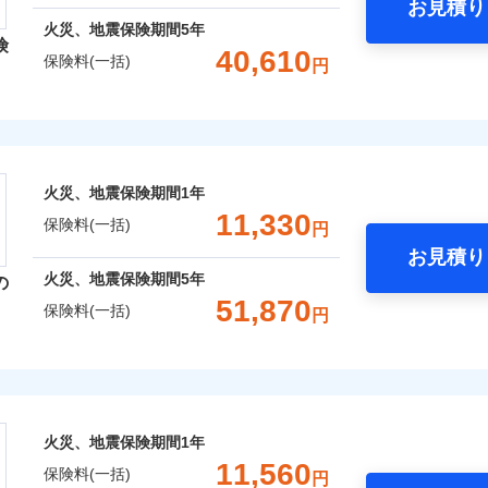
お見積り
年
地震 1年
火災 5年
火災、地震保険期間
5年
険
災保険は、補償の組合せが自由だから、必要な補償に絞って選
40,610
保険料(一括)
円
,420
3,300
11,1
（全半損時のみ）」で、地震の被害にも火災保険の保険金額に対
建物
円
円
）。
レクト損害保険株式会社
,220
990
14,7
家財
円
円
ト損害保険株式会社のおすすめポイント
囲
火災、地震保険期間
1年
？
一括）内訳
11,330
保険料(一括)
円
お見積り
年
地震 1年
火災 5年
風災・雹（ひょう）災、雪災
水災
火災、地震保険期間
5年
の
ウェブサイトでお手続きを完了された場合、10％のインター
51,870
保険料(一括)
円
,100
3,300
11,7
※1
建物
円
円
災保険株式会社
さまに還元
破損・汚損
べる、だから保険料にムダがない！
,950
990
8,8
家財
円
円
険株式会社のおすすめポイント
！
飛来・衝突
火災、地震保険期間
1年
補償選択型住宅用火災保険）
一括）内訳
11,560
保険料(一括)
円