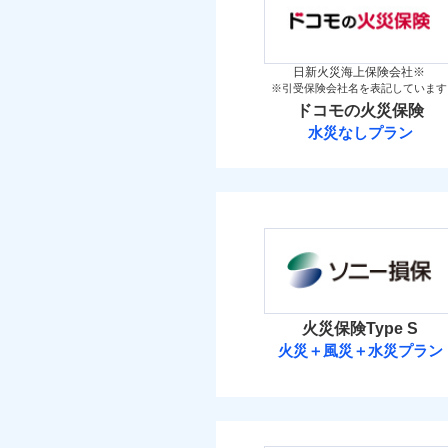
「iehoいえほ」（
金
保険料（
万一ご自宅が被害にあわ
01
新築
POINT
メデ
備考
付帯サービス
築5
コンビニ払いの払込票を
見積もりや保険会社とのご契
介護
イチオシ
02
POINT
築10
必要があります。詳細につい
火災 1
日新火災海上保険会社※
築15
補償の範
03
POINT
※引受保険会社名を表記しています
ドコモスマート保険ナビ
お客さまのニーズ・ご
ドコモの火災保険
当社による個人情報の取
2
建物
もしものとき、“時価
払込方法
その他付帯される費
水災なしプラン
用の補償
家具や電化製品等の家
払込方法
ドコモの火災保
火災
落雷
1
ネットに加え、お電話
家財
破裂・爆発
※
ドコモの火災保険
の
当
地震
適用される割引
免責金額（自己負担
家財
免責
見積もりや保険会社とのご契
盗難
額）
保険料（
01
POINT
補償の範
03
POINT
水濡れ
必要があります。詳細につい
イチオシ
02
POINT
騒擾（じょう）
その他条件
地震
ドコモスマート保険ナビ
外部からの落下・
火災 1
当社による個人情報の取
修理費だけでなく、修理
暮ら
火災保険Type S
付帯サービス
火災
付帯される費用保険
ビス
全国の損害サービス拠点
火災＋風災＋水災プラン
落雷
2
建物
金
修理費だけでなく、修
「メディカルアシスト」
破裂・爆発
ソニー損害保険
登記物件の火災保険をお
す！
全国の損害サービス拠
3
家財
と保険会社審査にお時間
けられます。
盗難
払込方法
ソニー損害保険株式
水濡れ