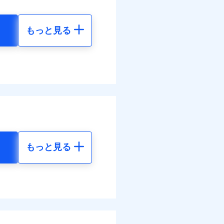
面
情報の取扱いに同意いただく
もっと見る
0/01
地震 5年
災料率は最低リスク区分を適
70
15,450
円
円
ぬれ、破損、汚損等は自己負
万円
70
4,640
円
円
故時諸費用（火災・風水災等
特約セットありも選択可能
調べ）
理費として保険金をお支払い
括払
。
情報の取扱いに同意いただく
払い
ットありも選択可能
物保険料に、バルコニー等専
払い
もっと見る
部分修繕費用特約保険料を
地震 5年
ット申込
す！
険金額×5％、300万円限度
送
体制で手厚く支援します！
括払、長期一括払のみ
80
15,450
円
円
てくれます。
面
活もしっかりサポートしま
ム契約を実現！書類の提出
ス体制で手厚く支援が受
4/01
20
4,640
円
円