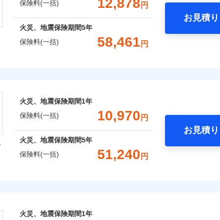
12,878
保険料(一括)
円
お見積り
社火災保険新規契約者数より算出[
補償内容
年
月]（ドコモスマート保険ナビ
年
地震 1年
火災 5年
火災、地震保険期間
5年
整理し、補償内容をシンプルにわかりやすくしています！
風災・雹（ひょう）災、雪災
水災
58,461
保険料(一括)
円
に応じた契約プランをご用意しています。
,010
5,200
13,1
建物
円
円
一
※1
せてオプションの特約のご選択が可能です。
金額なし
※2
株式会社
支払方法
年
床面積に対する損害の割合が80％以上）には、建物保険金額を
破損・汚損
月
,110
1,560
18,3
補償内容
家財
円
円
臨時費用
ランキングをもっと見る
会社のおすすめポイント
※
、「セレクト（水災なし）プラン
」の場合は、暮らしのQQ隊
損害防止費用
ネ
火災、地震保険期間
1年
飛来・衝突
残存物取片づけ費用
一括）内訳
申込方法
郵
10,970
一
保険料(一括)
金額なし
用
円
失火見舞費用
対
支払方法
年
お見積り
水道管修理費用
月
年
地震 1年
火災 5年
火災、地震保険期間
5年
型
地震火災費用
臨時費用
始期日
2025/1
ンターネット完結型の保険のため、保険料がリーズナブルで、
51,240
保険料(一括)
損害防止費用
囲
円
ネ
？
,388
5,200
10,3
建物
円
円
年割引
※1水
残存物取片づけ費用
申込方法
郵
火災保険株式会社
用
ポイントがたまります！保険料に対して、通常のdポイントとは
補償内容
失火見舞費用
説明事項
対
※2雑
補償内容
いの緊急かけつけサービス
るため、「d払い」や「dカード」でお支払いの場合は最大2%
,730
1,560
16,1
水道管修理費用
家財
円
※3
円
汚損に
風災・雹（ひょう）災、雪災
水災
あれば、ポイントで保険料を支払うこともできます。
保険株式会社のおすすめポイント
地震火災費用
始期日
2024/1
クレジットカード
一
ご自身にぴったりの補償をお選びいただけます。さらに、自分
金額なし
火災、地震保険期間
1年
※2
募集文書番号
※1
一
コンビニ払い