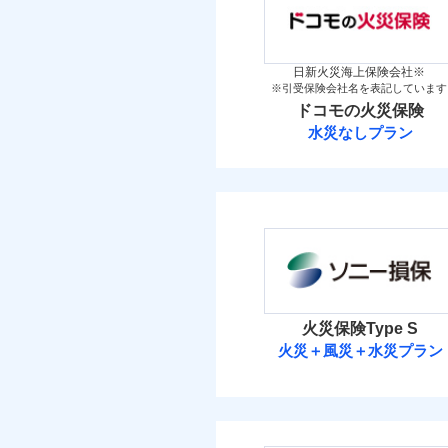
「iehoいえほ」（
金
保険料（
万一ご自宅が被害にあわ
01
新築
POINT
メデ
備考
付帯サービス
築5
コンビニ払いの払込票を
見積もりや保険会社とのご契
介護
イチオシ
02
POINT
築10
必要があります。詳細につい
火災 1
日新火災海上保険会社※
築15
補償の範
03
POINT
※引受保険会社名を表記しています
ドコモスマート保険ナビ
お客さまのニーズ・ご
ドコモの火災保険
当社による個人情報の取
2
建物
もしものとき、“時価
払込方法
その他付帯される費
水災なしプラン
用の補償
家具や電化製品等の家
払込方法
ドコモの火災保
火災
落雷
1
ネットに加え、お電話
家財
破裂・爆発
※
ドコモの火災保険
の
当
地震
適用される割引
免責金額（自己負担
家財
免責
見積もりや保険会社とのご契
盗難
額）
保険料（
01
POINT
補償の範
03
POINT
水濡れ
必要があります。詳細につい
イチオシ
02
POINT
騒擾（じょう）
その他条件
地震
ドコモスマート保険ナビ
外部からの落下・
火災 1
当社による個人情報の取
修理費だけでなく、修理
暮ら
火災保険Type S
付帯サービス
火災
付帯される費用保険
ビス
全国の損害サービス拠点
火災＋風災＋水災プラン
落雷
2
建物
金
修理費だけでなく、修
「メディカルアシスト」
破裂・爆発
ソニー損害保険
登記物件の火災保険をお
す！
全国の損害サービス拠
3
家財
と保険会社審査にお時間
けられます。
盗難
払込方法
ソニー損害保険株式
水濡れ