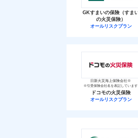
イチオシ
02
POINT
火災 1
GKすまいの保険（すま
補償の範
03
POINT
お客さまのニーズ・ご
の火災保険）
3
建物
オールリスクプラン
もしものとき、“時価
三井住友海上火
家具や電化製品等の家
火災
落雷
3
ネットに加え、お電話
家財
破裂・爆発
三井住友海上火災保
当
保険料（
01
POINT
盗難
補償の範
03
POINT
水濡れ
イチオシ
02
POINT
騒擾（じょう）
火災 1
外部からの落下・
日新火災海上保険会社※
※引受保険会社名を表記しています
修理費だけでなく、修理
火災
ドコモの火災保険
3
全国の損害サービス拠点
建物
落雷
オールリスクプラン
「メディカルアシスト」
破裂・爆発
ドコモの火災保
す！
3
家財
盗難
※
ドコモの火災保険
の
水濡れ
騒擾（じょう）
補償の範
外部からの落下・
保険料（
03
POINT
01
POINT