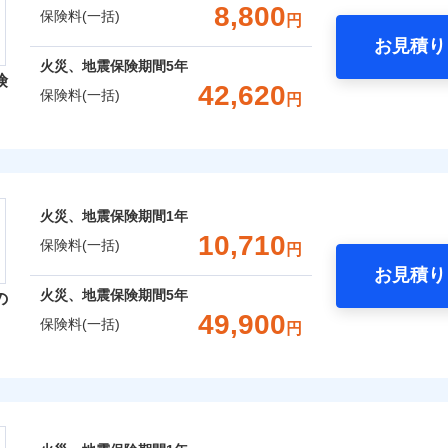
支払方法
年
一括）内訳
金額なし
年割引
補償内容を自由にカスタマイズしていただけます。ニーズに合
※2
※1水
8,800
保険料(一括)
円
支払方法
年
口座振替
月
用
償が必要か不安な人にも補償項目が選びやすいです。
破損・汚損
臨時費用
お見積り
月
※2破
銀行振込
わり・カギのトラブルサポー
年
地震 1年
火災 5年
心と信頼の事故対応で、万が一の場合も迅速に対応します。お
臨時費用
損害防止費用
※3水
火災、地震保険期間
5年
ネ
説明事項
険
どを、夜間・休日を問わず、24時間・365日対応しています。
損害防止費用
※4コ
災保険は、補償の組合せが自由だから、必要な補償に絞って選
飛来・衝突
残存物取片づけ費用
42,620
ネ
申込方法
郵
保険料(一括)
円
フォン
,880
5,200
8,6
残存物取片づけ費用
（全半損時のみ）」で、地震の被害にも火災保険の保険金額に対
建物
円
※3
円
失火見舞費用
申込方法
郵
用特約セットなし
対
です。本保険は、日新火災を引受保険会社とし、取扱代理店であるドコ
ます。
失火見舞費用
）。
レクト損害保険株式会社
水道管修理費用
対
※3
※5一
ランス（以下、ドコモ・インシュアランス）が提供するものです。
水道管修理費用
クレジットカード
地震火災費用
始期日
2026/0
,330
1,560
10,6
家財
円
円
地震火災費用
始期日
2025/1
コンビニ払い
※4
募集文書番号
ト損害保険株式会社のおすすめポイント
ドコモスマート保険ナビ編集部の評価
年割引
※1損
口座振替
囲
火災、地震保険期間
1年
？
囲
修理付帯費用保険金
率払、
※1水
？
※4
ターネット割引
銀行振込
一括）内訳
10,710
が低い
用
保険料(一括)
請求権保全行使手続費用保険金
円
火災保険は、補償の組合せが自由だから、必要な補償に絞って
補償内容
※2破
※2盗
4
わりサービス（24時間サポー
お見積り
等/騒
特約（全半損時のみ）」で、地震の被害にも最大100％で備え
説明事項
円
年
地震 1年
火災 5年
風災・雹（ひょう）災、雪災
説明事項
水災
損害拡大防止費用保険金
※4
火災、地震保険期間
5年
の
風災・雹（ひょう）災、雪災
水災
円（物
※3損
ウェブサイトでお手続きを完了された場合、10％のインター
あけサービス（24時間サポー
49,900
濡れは
※4損
保険料(一括)
一
円
金額なし
年割引
,200
※2
5,200
6,8
建物
※3水
円
円
限り、
※1
支払方法
年
※4一
ッシュレス・リペアサービス
災保険株式会社
さまに還元
月
ペイジ
破損・汚損
破損支払限度額50万円
ドコモスマート保険ナビ編集部の評価
災害アラート
募集文書番号
破損・汚損
臨時費用
※3
べる、だから保険料にムダがない！
840
1,560
3,9
家財
円
円
初期費用補償特約
ソニー損害保険株式会社で
損害防止費用
険株式会社のおすすめポイント
ネ
募集文書番号
！
険料は下の場合の築年月で計
の復旧に関する特約
飛来・衝突
お見積もり
残存物取片づけ費用
しものときは「新価（再調達価額）」でお支払いします。
※4
飛来・衝突
申込方法
郵
ています。