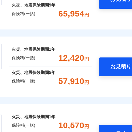
火災、地震保険期間
5年
65,954
保険料(一括)
円
株式会社
会社のおすすめポイント
火災、地震保険期間
1年
一括）内訳
12,420
保険料(一括)
円
お見積り
年
地震 1年
火災 5年
火災、地震保険期間
5年
型
57,910
保険料(一括)
円
,224
5,200
13,9
建物
円
円
火災保険株式会社
,621
1,560
20,0
家財
円
円
保険株式会社のおすすめポイント
火災、地震保険期間
1年
一括）内訳
10,570
保険料(一括)
円