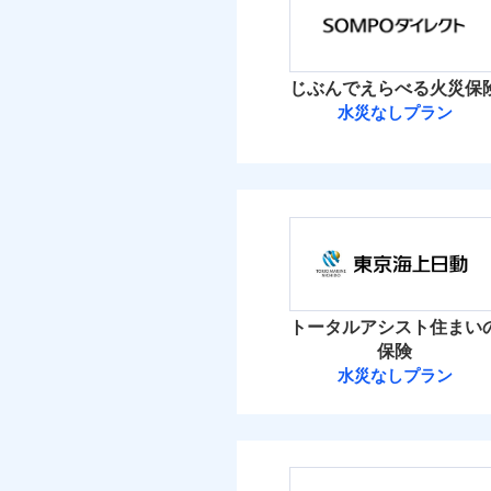
保険料（
01
免責
適用される割引
POINT
建築
加・削除することで、
払込方法
額）
償設計のため、どの補
盗難
イチオシ
02
POINT
水濡れ
水ま
火災 1
付帯サービス
日新火災が提供する安
騒擾（じょう）
ト
じぶんでえらべる火災保
絡の受付や事故相談な
ソニー損保の新ネット火
外部からの落下・
付帯される費用保険
水災なしプラン
1
しかも「地震上乗せ特約
金
建物
付帯される費用保険
備考
諸費
正式名称は、すまいの保険
金
れます（一部損は対象外
ＳＯＭＰＯダイ
式会社ドコモ・インシュア
2
家財
ＳＯＭＰＯダイレク
払込方法
建築
補償の範
適用される割引
03
POINT
補償の範
03
POINT
イン
保険料（
01
POINT
その他付帯される費
ソニー損保の新ネット
イチオシ
用の補償
※
02
POINT
水ま
しかも、「地震上乗せ
火災 1
火災
ト）
トータルアシスト住まい
火災
落雷
お客様ご自身により、
カギ
落雷
保険
免責金額（自己負担
破裂・爆発
付帯サービス
ト）
免責
適用される割引
破裂・爆発
建築
1
保険を除きます。）
建物
水災なしプラン
額）
キャ
東京海上日動火
減らしたコストをお客
盗難
家財
気象
盗難
自分に必要な補償を選
水濡れ
家財
その他条件
水災
水濡れ
騒擾（じょう）
東京海上日動火災保
地震保険もセットOK
騒擾（じょう）
※保
建物
外部からの落下・
補償を自由に選べて、も
付帯される費用保険
外部からの落下・
算し