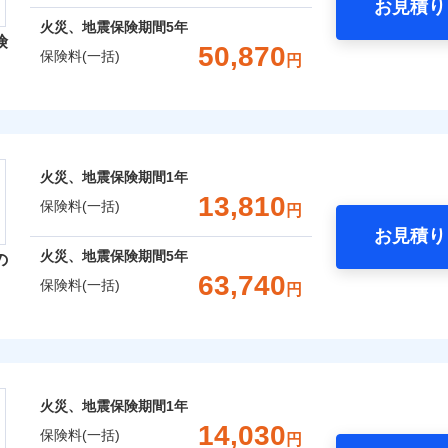
お見積り
年
地震 1年
火災 5年
火災、地震保険期間
5年
険
災保険は、補償の組合せが自由だから、必要な補償に絞って選
50,870
保険料(一括)
円
,430
5,200
11,1
（全半損時のみ）」で、地震の被害にも火災保険の保険金額に対
建物
円
円
）。
レクト損害保険株式会社
,230
1,560
14,8
家財
円
円
ト損害保険株式会社のおすすめポイント
囲
火災、地震保険期間
1年
？
一括）内訳
13,810
保険料(一括)
円
お見積り
年
地震 1年
火災 5年
風災・雹（ひょう）災、雪災
水災
火災、地震保険期間
5年
の
ウェブサイトでお手続きを完了された場合、10％のインター
63,740
保険料(一括)
円
,100
5,200
11,0
※1
建物
円
円
災保険株式会社
さまに還元
破損・汚損
べる、だから保険料にムダがない！
,710
1,560
7,9
家財
円
円
険株式会社のおすすめポイント
！
飛来・衝突
火災、地震保険期間
1年
補償選択型住宅用火災保険）
一括）内訳
14,030
保険料(一括)
円