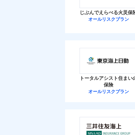
イチオシ
02
POINT
火災 1
じぶんでえらべる火災保
ソニー損保の新ネット火
オールリスクプラン
2
しかも「地震上乗せ特約
建物
れます（一部損は対象外
ＳＯＭＰＯダイ
3
家財
ＳＯＭＰＯダイレク
補償の範
03
POINT
保険料（
01
POINT
イチオシ
02
POINT
火災 1
火災
トータルアシスト住まい
落雷
お客様ご自身により、
保険
破裂・爆発
2
保険を除きます。）
建物
オールリスクプラン
東京海上日動火
減らしたコストをお客
盗難
自分に必要な補償を選
水濡れ
1
家財
騒擾（じょう）
東京海上日動火災保
地震保険もセットOK
外部からの落下・
「iehoいえほ」（
保険料（
01
POINT