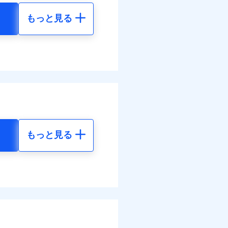
もっと見る
調べ）
地震 5年
90
24,550
円
円
括払
払い
全額お支払いいたしま
払い
30
7,370
円
円
サービスがご利用いただ
ット申込
送
括払
面
払い
もっと見る
払い
地震 5年
0/01
各種割引も充実していま
ット申込
61
24,550
円
円
災料率は最低リスク区分を適
送
※5
別に1%相当のdポイント
面
危険（盗難を除く）および破
のdポイントがたまりま
80
7,370
円
円
おいて、自己負担額5万円
0/01
括払
好みにオプションを追
括払