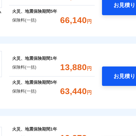
お見積り
年
地震 1年
火災 5年
火災、地震保険期間
5年
い
囲
？
予算に合わせて補償を自由にお選びいただけます。
66,140
保険料(一括)
円
,430
5,200
15,7
建物
円
円
”ではなく“新価”で保険金をお支払いします。
災保険株式会社
財の保険金額も自由に選べます。
上半期
新規契約数ランキング
風災・雹（ひょう）災、雪災
水災
,620
1,560
16,1
でもお申込み可能です！
家財
円
円
険株式会社のおすすめポイント
※1
社火災保険新規契約者数より算出[
年
月]（ドコモスマート保険ナビ
火災、地震保険期間
1年
一括）内訳
破損・汚損
13,880
囲
保険料(一括)
？
円
お見積り
年
地震 1年
火災 5年
飛来・衝突
火災、地震保険期間
5年
と密接に関わる費用も損害保険金としてまとめてお支払いしま
63,440
風災・雹（ひょう）災、雪災
水災
保険料(一括)
円
,400
5,200
16,8
ランキングをもっと見る
が一日でも早く保険金をお届けできるよう万全の損害サービス
建物
円
円
「介護アシスト」など豊富な付帯サービスでお客様の日々の生
※1
険
,870
1,560
17,4
家財
円
円
破損・汚損
おすすめポイント
火災、地震保険期間
1年
上半期
新規契約数ランキング
囲
飛来・衝突
一括）内訳
？
※2