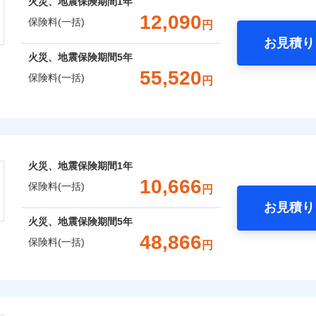
火災、地震保険期間
1年
補償選択型住宅用火災保険）
一括）内訳
失火見舞費用
れた場合は、修繕業者のご紹介などをご利用いただけます。
※5
：2026年1月
対
ィカルアシスト
12,090
保険料(一括)
円
年：2021年1月
水道管修理費用
スマートフォンアプリでお支払いが可能です。
約に先立ち、当社が提供するドコモスマート保険ナビの利用規約と個人
アシスト
年：2016年1月
お見積り
地震火災費用
始期日
2024/1
て、以下をご確認ください。
年
地震 1年
火災 5年
年：2011年1月
火災、地震保険期間
5年
囲
？
サービス利用規約
クレジットカード
予算に合わせて補償を自由にお選びいただけます。
55,520
防犯対策費用特約
※1水
保険料(一括)
円
コンビニ払い
扱いについて（プライバシーポリシー）
,070
クレジットカード
5,200
9,6
建物
円
円
”ではなく“新価”で保険金をお支払いします。
用
特別費用保険金特約
口座振替
コンビニ払い
※4
※2水
財の保険金額も自由に選べます。
上半期
新規契約数ランキング
バルコニー等専用使用部分修繕
険
風災・雹（ひょう）災、雪災
水災
補償内容
担額5
銀行振込
口座振替
ＳＯＭＰＯダイレクト損害保険株式会社で
費用特約
※6
,880
1,560
8,3
でもお申込み可能です！
家財
円
円
※3事
お見積もり
銀行振込
限定）
おすすめポイント
社火災保険新規契約者数より算出[
年
月]（ドコモスマート保険ナビ
保険建築年割引
※4修
説明事項
一
火災、地震保険期間
1年
します
セット割引
金額なし
※2
約に先立ち、当社が提供するドコモスマート保険ナビの利用規約と個人
破損・汚損
一括）内訳
支払方法
年
10,666
※5セ
囲
？
保険料(一括)
て、以下をご確認ください。
円
※6建
月
火災費用特約
※7
お見積り
臨時費用
サービス利用規約
用使用
飛来・衝突
年
地震 1年
火災 5年
ドコモスマート保険ナビ編集部の評価
火災、地震保険期間
5年
含む
損害防止費用
扱いについて（プライバシーポリシー）
ネ
と密接に関わる費用も損害保険金としてまとめてお支払いしま
しのQQ隊（カギあけQQサー
※7保
風災・雹（ひょう）災、雪災
48,866
水災
ドコモスマート保険ナビ編集部の評価
残存物取片づけ費用
保険料(一括)
、水まわりQQサービス）
申込方法
郵
円
ランキングをもっと見る
が一日でも早く保険金をお届けできるよう万全の損害サービス
※8一
,330
5,200
10,2
建物
円
円
失火見舞費用
※3
理と密接に関わる費用も損害保険金としてまとめてお支払いし
対
「介護アシスト」など豊富な付帯サービスでお客様の日々の生
株式会社
水道管修理費用
クレジットカード
※4
※8
申込みの方におすすめ！登記情報の自動照合によるリアルタイ
点が一日でも早く保険金をお届けできるよう万全の損害サービ
地震火災費用
コンビニ払い
始期日
2026/0
,000
※5
1,560
13,3
※8
家財
円
円
募集文書番号
をいただきません！
破損・汚損
会社のおすすめポイント
口座振替