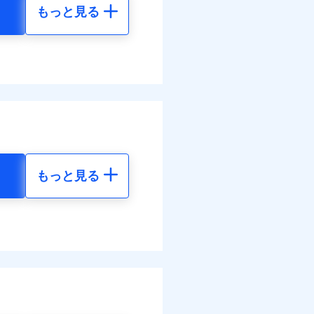
もっと見る
地震 5年
10
24,550
円
円
10
7,370
円
円
調べ）
もっと見る
地震 5年
す！
00
24,550
体制で手厚く支援します！
円
円
活もしっかりサポートしま
20
7,370
円
円