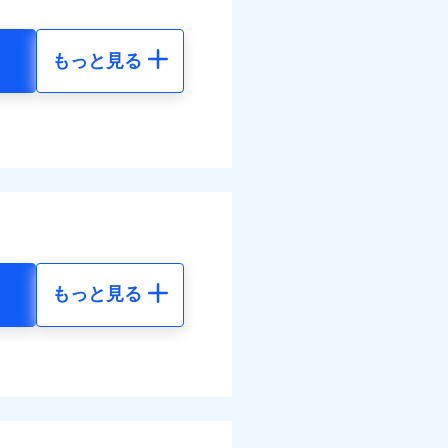
面
情報の取扱いに同意いただく
もっと見る
0/01
地震 5年
災料率は最低リスク区分を適
10
24,550
円
円
ぬれ、破損、汚損等は自己負
万円
70
7,370
円
円
故時諸費用（火災・風水災等
特約セットありも選択可能
調べ）
理費として保険金をお支払い
括払
。
情報の取扱いに同意いただく
払い
ットありも選択可能
物保険料に、バルコニー等専
払い
もっと見る
部分修繕費用特約保険料を
地震 5年
ット申込
す！
険金額×5％、300万円限度
送
体制で手厚く支援します！
括払、長期一括払のみ
80
24,550
円
円
てくれます。
面
活もしっかりサポートしま
ム契約を実現！書類の提出
ス体制で手厚く支援が受
4/01
20
7,370
円
円