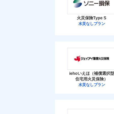
イチオシ
02
POINT
当
火災 1
すまいのリスクを6つに
火災
火災保険Type S
落雷
すまいやライフスタイル
水災なしプラン
3
建物
破裂・爆発
免責金額（自己負担
お客さまのニーズに合わ
免責
ソニー損害保険
額）
建物が全焼・全壊時（延
盗難
4
家財
す！
水濡れ
ソニー損害保険株式
「フルサポートプラン」
騒擾（じょう）
外部からの落下・
けます。
保険料（
付帯される費用の補
01
POINT
免責金額（自己負担
免責
マンション等の共同住宅専
償
額）
イチオシ
02
POINT
火災 1
iehoいえほ（補償選択
ドコモの火災保険はイ
住宅用火災保険）
補償の範
03
POINT
2
す。
建物
水災なしプラン
適用される割引
建築
付帯される費用保険
ジェイアイ傷害
保険料のお支払いでd
金
付帯サービス
住ま
が上乗せして進呈され
3
家財
火災
す。また「d払い」で
ジェイアイ傷害火災
落雷
免責金額（自己負担
破裂・爆発
3つの基本プランから
免責
額）
免責金額（自己負担