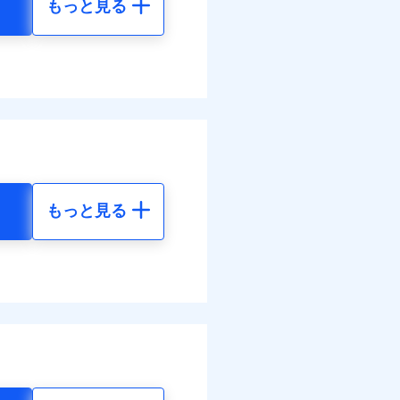
もっと見る
地震 5年
べます。
78
24,550
して最大100％で備えら
円
円
12
7,370
円
円
もっと見る
地震 5年
ネット割引が適用！（地震
00
24,550
円
円
50
7,370
円
円