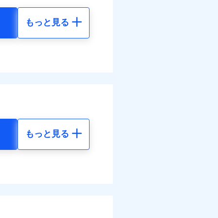
払い
わせたパック単位での補
災料率は最低リスク区分を適
払い
払い
もっと見る
払い
損・汚損の取扱いはなし
地震 5年
客さまからの事故のご連
道管修理費用の取扱いはなし
ット申込
ンビニ払の払込票をスマート
べます。
ット申込
送
アプリで支払うことができ
48
24,550
して最大100％で備えら
円
円
送
面
モと共同募集代理店である株
面
部契約のみ
1/01
72
7,370
円
円
0/01
害割合が30%未満の場合は定
水災料率は最も水災リスク
災料率は最低リスク区分を適
水災等地を適用
選べます。
損・汚損、物体の落下・飛来
難、水ぬれ等と破損等は5万
もっと見る
擾、水濡れのみ自己負担額5万
られます。
地震 5年
体の落下・飛来等/騒擾、水
害保険金として支払い
ネット割引が適用！（地震
建物のみ自己負担あり）
害保険金が支払われる場合に
括払
00
24,550
道管修理費用の取扱いはなし
費用保険金として支払い
円
円
払い
括払・年払のみ、コンビニ・
払い
ー（番号通知方式）
00
7,370
円
円
ット申込
送