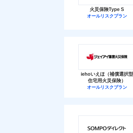
火災保険Type S
オールリスクプラン
ソニー損害保険
ソニー損害保険株式
保険料（
01
POINT
火災 1
iehoいえほ（補償選択
住宅用火災保険）
3
建物
オールリスクプラン
ジェイアイ傷害
4
家財
ジェイアイ傷害火災
保険料（
01
POINT