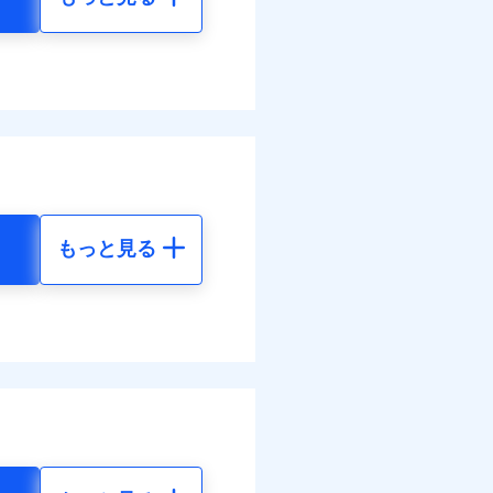
もっと見る
地震 5年
87
24,550
円
円
47
7,370
円
円