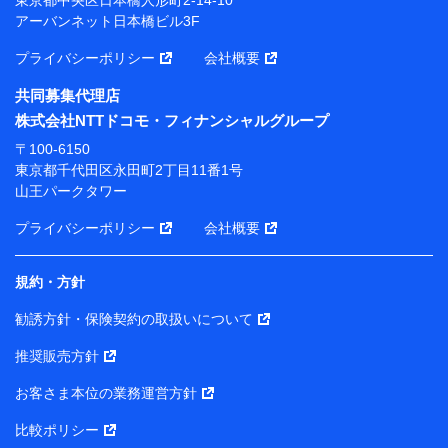
アーバンネット日本橋ビル3F
※ 当社および株式会社NTTドコモは、お客さまの情報
を利用させていただくにあたっては、「NTTドコモ パー
プライバシーポリシー
会社概要
ソナルデータ憲章」に定める行動原則を順守します 。
※ パーソナルデータダッシュボードの「第三者提供の
共同募集代理店
管理」の設定状態にかかわらず、共同利用する場合があ
株式会社NTTドコモ・フィナンシャルグループ
ります。
〒100-6150
※ dポイントクラブ会員ではないお客さま（2019年12
東京都千代田区永田町2丁目11番1号
月11日以降、一度もdポイントクラブ会員であったこと
山王パークタワー
がないお客さまに限る）に関する、2019年12月10日以
前に取得した個人データは、こちら の利用目的の範囲内
プライバシーポリシー
会社概要
に限って共同利用します。
規約・方針
当社は株式会社NTTドコモ・フィナンシャルグループ
との間で、以下のとおり個人データを共同利用しま
勧誘方針・保険契約の取扱いについて
す。
推奨販売方針
【共同して利用される利用データの項目】
当社または株式会社NTTドコモ・フィナンシャルグルー
お客さま本位の業務運営方針
プがサービス提供等を通じて取得した、以下の情報など
比較ポリシー
の個人データ