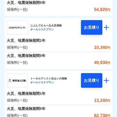
火災 1年
地震 1年
火災、地震保険期間
5年
54,820
保険料(一括)
円
0
4,443
3,300
建物
円
円
円
ジェイアイ傷害火災保険株式会社
じぶんでえらべる火災保険
お見積り
オールリスクプラン
0
4,762
990
ジェイアイ傷害火災保険株式会社のおすすめポイ
家財
円
円
円
ント
火災、地震保険期間
1年
保険料（一括）内訳
10,340
保険料(一括)
01
POINT
円
火災、地震保険期間
5年
火災 1年
地震 1年
49,930
保険料(一括)
円
イチオシ
02
POINT
ＳＯＭＰＯダイレクト損害保険株式会社
0
4,190
3,300
建物
円
円
円
ソニー損保の新ネット火災保険は、補償の組合せが自
トータルアシスト住まいの保険
お見積り
オールリスクプラン
ＳＯＭＰＯダイレクト損害保険株式会社のおすす
由だから、必要な補償に絞って選べます。
0
3,370
990
めポイント
家財
円
円
円
しかも「地震上乗せ特約（全半損時のみ）」で、地震
火災、地震保険期間
1年
の被害にも火災保険の保険金額に対して最大100％で備
保険料（一括）内訳
13,240
保険料(一括)
01
POINT
円
えられます（一部損は対象外）。
火災、地震保険期間
5年
火災 1年
地震 1年
62,730
保険料(一括)
円