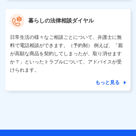
取得した、以下の情報などの個人データ
基本情報
氏名、電話番号、メールアドレス、お客さまの識別子、属
暮らしの法律相談ダイヤル
性、連絡先、dポイントサービスのご利用に関する情報。例
として、dポイントカード番号、性別、年齢、家族構成、住
所、dポイント残高、dポイント利用履歴などが含まれます。
日常生活の様々なご相談ごとについて、弁護士に無
利用情報
料で電話相談ができます。（予約制） 例えば、「親
当社又は株式会社NTTドコモが提供する各種サービスなどの
ご契約・ご利用などに関する情報。例として、当社又は株式
が高額な商品を契約してしまったが、取り消せます
会社NTTドコモが提供する各種サービスのご契約状態・ご利
か？」といったトラブルについて、アドバイスが受
用履歴インターネット利用時の行動に関する情報、アプリケ
ーション利用時の行動に関する情報、購入されたサービスや
けられます。
商品の名称・購入場所・決済に関する情報、アンケートの回
答に関する情報などが含まれます。
もっと見る
保険関連サービス情報
当社又は株式会社NTTドコモが提供する保険関連サービスに
関して取得し、又は保有する情報。例として、見積請求受付
時、資料請求受付時又はユーザー登録受付時に提供いただい
た情報（氏名、住所、生年月日、性別、保険契約者と被保険
者の関係、保険加入の目的、保険商品の内容、保険料、保険
料のお支払方法、車のメーカーや走行距離などの情報、建物
の構造や築年数などの情報、ペットの種類や年齢など）及び
お客様との応対記録 （お客様に提示した比較見積の試算結