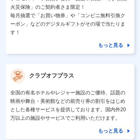
バンネット日本橋ビル 3F
火災保険」のご契約者さま限定！
株式会社ドコモ・インシュアランス
毎月抽選で「お買い物券」や「コンビニ無料引換ク
ーポン」などのデジタルギフトがその場で当たりま
個人情報の第三者提供について
す！
当社ではご本人の同意がある場合または法令に基づく場
合を除き、第三者に提供いたしません。
もっと見る
業務の委託
当社は利用目的の達成に必要な範囲内において個人情報
クラブオフプラス
の取り扱いの全部または一部を委託する場合がありま
す。
全国の有名ホテルやレジャー施設のご優待、話題の
個人データの共同利用
映画や舞台・美術館などの前売り券の割引をはじめ
とした各種サービスを提供しております。国内外20
当社は株式会社NTTドコモとの間で、以下のとおり個
人データを共同利用します。
万以上の施設やサービスでご利用いただけます。
【共同して利用される利用データの項目】
もっと見る
当社又は株式会社NTTドコモがサービス提供等を通じて