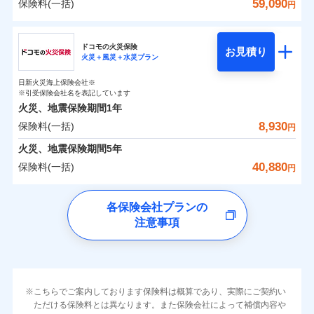
詳細を見る
火災 1年
地震 1年
カギあけサービス（24時間サポー
59,090
保険料(一括)
火災
風災・雹（ひょ
円
※1雑危険（盗難を除く）および破汚
月払い
付帯サービス
す。
水濡れ
説明事項
見積もりや保険会社とのご契約に先立ち、当社が提供する
落雷
ト）
月払い
う）災、雪災
家財破損支払限度額50万円
損において、自己負担額5万円
騒擾（じょう）
当社火災保険新規契約者数より算出[
年
月]（ドコモスマート保険
その他条件
破裂・爆発
チューリッヒ保険会社
ドコモスマート保険ナビの利用規約と個人情報の取扱いに
ネットに加え、お電話でもお申込み可能です！
イチオシ
02
キャッシュレス・リペアサービス
POINT
建物の復旧に関する特約
外部からの落下・
破損・汚損
0
3,700
3,300
ナビ調べ）
建物
円
円
円
ネット申込
見積もりや保険会社とのご契約に先立ち、当社が提供する
同意いただく必要があります。詳細について、以下をご確
飛来・衝突
ネット申込
ドコモスマート保険ナビ編集部の評価
ドコモの火災保険
気象災害アラート
募集文書番号
お見積り
ドコモスマート保険ナビの利用規約と個人情報の取扱いに
申込方法
水災
郵送
盗難
※4
認ください。
火災＋風災＋水災プラン
チューリッヒ保険会社のおすすめポイント
修理費だけでなく、修理と密接に関わる費用も損害保
申込方法
郵送
メディカルアシスト
水濡れ
同意いただく必要があります。詳細について、以下をご確
付帯サービス
対面
補償の範囲
※1
？
0
03
3,160
990
POINT
家財
騒擾（じょう）
円
険金としてまとめてお支払いします！
ドコモスマート保険ナビサービス利用規約
※保険料は下の場合の築年月で計算し
対面
円
円
介護アシスト
日新火災海上保険会社※
認ください。
すまいのリスクを６つに整理し、補償内容をシンプ
保険料（一括）内訳
01
外部からの落下・
破損・汚損
POINT
ています。
※引受保険会社名を表記しています
全国の損害サービス拠点が一日でも早く保険金をお届
当社による個人情報の取扱いについて（プライバシー
飛来・衝突
ルにして、わかりやすいのが特徴です。
始期日
2024/10/01
ドコモスマート保険ナビサービス利用規約
新築：2026年1月
火災、地震保険期間
1年
始期日
2026/04/01
ポリシー）
クレジットカード
備考
けできるよう万全の損害サービス体制で手厚く支援し
築5年：2021年1月
すまいやライフスタイルに応じた契約プランを選べ
当社による個人情報の取扱いについて（プライバシー
8,930
保険料(一括)
火災
風災・雹（ひょ
火災 1年
地震 1年
コンビニ払い
円
ランキングをもっと見る
ます！
築10年：2016年1月
※1破損・汚損の取扱いはなし
払込方法
ポリシー）
落雷
う）災、雪災
ます。
※1損害割合が30%未満の場合は定率
口座振替
築15年：2011年1月
「メディカルアシスト」「介護アシスト」など豊富な
ドコモスマート保険ナビ編集部の評価
※2水道管修理費用の取扱いはなし
火災、地震保険期間
破裂・爆発
5年
補償内容
払、水災料率は最低リスク区分を適用
建物が全焼・全壊時（延床面積に対する損害の割合
0
説明事項
※3コンビニ払の払込票をスマートフ
6,900
3,300
銀行振込
建物
円
付帯サービスでお客様の日々の生活もしっかりサポー
円
円
40,880
保険料(一括)
※2破損・汚損、水ぬれは自己負担額
円
イチオシ
02
ォンアプリで支払うことができます。
POINT
が80％以上）には、建物保険金額を全額お支払いし
クレジットカード
水災
盗難
トします！
5万円
ソニー損保の新ネット火災保険は、補償の組合せが
※4一部契約のみ
水濡れ
ドコモの火災保険
てくれます。
一括払
コンビニ払い
※3失火見舞費用の取扱いはなし
免責金額（自己負
※3
※1
自由だから、必要な補償に絞って選べます。
免責金額なし
騒擾（じょう）
払込方法
※1
0
2,310
990
すまいのリスクを6つに整理し、補償内容をシンプルに
家財
円
円
円
上半期
新規契約数ランキング
各保険会社プランの
※4水道管修理費用の取扱いはなし
担額）
支払方法
年払い
口座振替
※
家族Eye（親族連絡先制度）
がご利用できます。
外部からの落下・
破損・汚損
募集文書番号
しかも、「地震上乗せ特約（全半損時のみ）」で、
説明事項
（破損・汚損等危険補償特約で補償対
わかりやすくしています！
注意事項
飛来・衝突
※
ドコモの火災保険
のおすすめポイント
補償の範囲
月払い
銀行振込
？
03
POINT
※「ご契約者（保険にご加入されたお客さま）」が、その保険
補償内容
象となる場合があります）
地震の被害にも最大100％で備えられます。
すまいやライフスタイルに応じた契約プランをご用意
臨時費用
当社火災保険新規契約者数より算出[
年
月]（ドコモスマート保険
契約に関する緊急連絡先としてご親族を登録する制度。
※5地震火災費用の取扱いはなし
保険料（一括）内訳
01
POINT
しています。
損害防止費用
ナビ調べ）
ネット申込
一括払
※6火災・風災等の事故により建物に
お客さまのニーズに合わせてオプションの特約のご選
残存物取片づけ費用
申込方法
付帯される費用保
損害が生じたとき、日新火災がご案内
郵送
支払方法
年払い
免責金額（自己負
火災
風災・雹（ひょ
免責金額なし
険金
する修理業者（指定工務店）が建物の
落雷
う）災、雪災
択が可能です。
失火見舞費用
担額）
火災 1年
地震 1年
対面
※2
月払い
こちらでご案内しております保険料は概算であり、実際にご契約い
イチオシ
破裂・爆発
02
修理を行います。
POINT
建物が全焼・全壊時（延床面積に対する損害の割合が
ただける保険料とは異なります。また保険会社によって補償内容や
水道管修理費用
※3