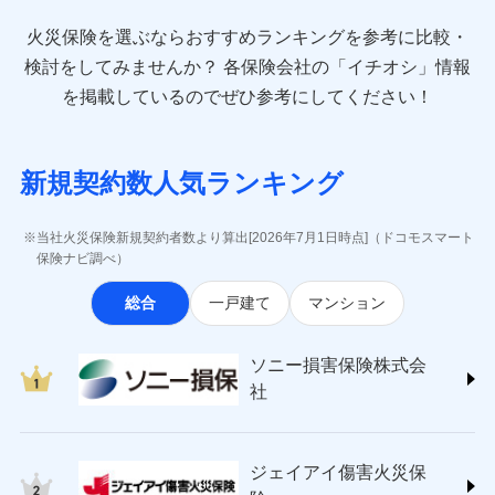
最適設計が実現できます。スマホ・PCで手続きが完結
臨時費用
お見積もり
direct.co.jp/)
し、24時間365日の事故受付で万一の際も安心。保険
損害防止費用
始期日
2024/10/01
火災保険を選ぶならおすすめランキングを参考に比較・
アニコム損害保険株式会社 (https://www.anicom-
始期日
2026/08/01
修理費だけでなく、修理と密接に関わる費用も損害
料に応じてdポイントもたまる、利便性とおトクさを兼
残存物取片づけ費用
付帯される費用保
sompo.co.jp/)
検討をしてみませんか？
各保険会社の「イチオシ」情報
見積もりや保険会社とのご契約に先立ち、当社が提供する
険金
保険金としてまとめてお支払いしてくれます。
ね備えた火災保険です。
失火見舞費用
※1水災料率は最低リスク区分を適用
※2
東京海上ダイレクト損害保険株式会社
※1盗難、水濡れ、騒擾（じょう）、
を掲載しているのでぜひ参考にしてください！
ドコモスマート保険ナビの利用規約と個人情報の取扱いに
※2盗難および水ぬれについては対象
水道管修理費用
外部からの落下・飛来・衝突は自動付
※3
(https://www.e-design.net/)
全国の損害サービス拠点が一日でも早く保険金をお
同意いただく必要があります。詳細について、以下をご確
です。
帯です。
地震火災費用
AIG損害保険株式会社
※4
届けできるよう万全の損害サービス体制で手厚く支
ドコモスマート保険ナビ編集部の評価
認ください。
※3水ぬれは自己負担額5万円
※2水まわりトラブル、カギ開け対
(https://www.aig.co.jp/sonpo)
援が受けられます。
※4事故時諸費用（火災・風水災等限
応、ガラス破損の場合に60分までの
ドコモスマート保険ナビサービス利用規約
新規契約数人気ランキング
その他付帯される
ＳＢＩ損害保険株式会社
定）特約セットありも選択可能
修理付帯費用
簡易作業無料でご提供いたします。弊
「メディカルアシスト」「介護アシスト」など豊富
登記物件の火災保険をお申込みの方におすすめ！登記
費用の補償
当社による個人情報の取扱いについて（プライバシー
ドコモの火災保険で
説明事項
(https://www.sbisonpo.co.jp/)
※5修理費として保険金をお支払いし
社提携業者にて24時間365日受付。受
な付帯サービスでお客様の日々の生活も充実したサ
情報の自動照合によるリアルタイム契約を実現！書類
説明事項
ポリシー）
ます。
お見積もり
ジェイアイ傷害火災保険株式会社
付後、専門業者が対応に向かいます。
当社火災保険新規契約者数より算出[2026年7月1日時点]（ドコモスマート
ポートが受けられます。
※6セットありも選択可能
の提出と保険会社審査にお時間をいただきません！
インターネット割引
(https://www.jihoken.co.jp/)
ガラス破損の対応時間は9時～20時と
保険ナビ調べ）
※7建物保険料に、バルコニー等専用
なります。
適用される割引
指定工務店割引
ソニー損害保険株式会社
使用部分修繕費用特約保険料を含む
見積もりや保険会社とのご契約に先立ち、当社が提供する
※3クレジットカード会社の分割払い
総合
一戸建て
マンション
(https://www.sonysonpo.co.jp/)
建築年割引（地震保険）
※8保険金額×5％、300万円限度
ドコモスマート保険ナビの利用規約と個人情報の取扱いに
が可能なことがあります。詳しくは各
損害保険ジャパン株式会社 (https://www.sompo-
※9一括払、長期一括払のみ
同意いただく必要があります。詳細について、以下をご確
クレジットカード会社にご確認くださ
その他条件
japan.co.jp/)
指定工務店特約
※5
い。
認ください。
ソニー損害保険株式会
東京海上日動火災保険株式会社で
ジェイアイ傷害火災保険株式会社で
ＳＯＭＰＯダイレクト損害保険株式会社
社
ドコモスマート保険ナビサービス利用規約
お見積もり
お見積もり
(https://www.sompo-direct.co.jp/)
すまいのサポート24
募集文書番号
募集文書番号
当社による個人情報の取扱いについて（プライバシー
チューリッヒ保険会社 (https://www.zurich.co.jp/)
リフォーム相談サービス
付帯サービス
東京海上日動火災保険株式会社の
ポリシー）
ジェイアイ傷害火災保険株式会社の
東京海上日動火災保険株式会社
長期優良住宅の維持保全サポートサー
詳細を見る
詳細を見る
ジェイアイ傷害火災保
(https://www.tokiomarine-nichido.co.jp/)
ビス