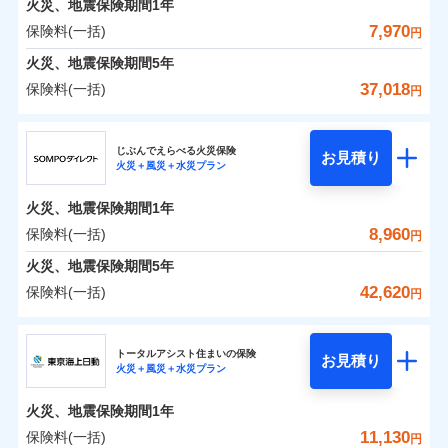
火災、地震保険期間
地震の被害にも最大100％で備えられます。
1年
保険料（一括）内訳
01
POINT
けできるよう万全の損害サービス体制で手厚く支援し
地震保険建築年割引
一括払
適用される割引
7,970
保険料(一括)
火災
風災・雹（ひょ
円
ランキングをもっと見る
ます！
家財セット割引
ネット申込
支払方法
年払い
落雷
う）災、雪災
「メディカルアシスト」「介護アシスト」など豊富な
火災 1年
地震 1年
火災、地震保険期間
申込方法
破裂・爆発
5年
郵送
月払い
補償内容
その他条件
地震火災費用特約
※7
付帯サービスでお客様の日々の生活もしっかりサポー
対面
37,018
保険料(一括)
円
イチオシ
02
水災
盗難
トします！
POINT
ネット申込
0
2,443
3,300
建物
円
円
円
ドコモスマート保険ナビ編集部の評価
ソニー損害保険株式会社で
水濡れ
暮らしのQQ隊（カギあけQQサービ
ジェイアイ傷害火災保険株式会社
免責金額（自己負
始期日
2025/10/01
申込方法
郵送
付帯サービス
免責金額なし
騒擾（じょう）
お見積もり
※2
ス、水まわりQQサービス）
上半期
新規契約数ランキング
担額）
ドコモの火災保険はインターネット完結型の保険の
じぶんでえらべる火災保険
外部からの落下・
破損・汚損
対面
お見積り
火災＋風災＋水災プラン
補償を自由に選べて、もしものときは「新価（再調達
飛来・衝突
0
2,541
990
ジェイアイ傷害火災保険株式会社のおすすめポイ
家財
補償の範囲
円
ため、保険料がリーズナブルで、各種割引も充実し
円
円
※1水災料率は最低リスク区分を適用
？
03
POINT
補償内容
※1
クレジットカード
※8
臨時費用
価額）」でお支払いします。
※2盗難、水ぬれ等と破損等は5万円
ント
見積もりや保険会社とのご契約に先立ち、当社が提供する
当社火災保険新規契約者数より算出[
年
月]（ドコモスマート保険
ています。
始期日
2026/01/01
火災、地震保険期間
1年
コンビニ払い
説明事項
※3損害保険金として支払い
※8
損害防止費用
ナビ調べ）
万一ご自宅が被害にあわれた場合は、修繕業者のご紹
ドコモスマート保険ナビの利用規約と個人情報の取扱いに
払込方法
保険料のお支払いでdポイントがたまります！保険
※4損害保険金が支払われる場合に限
保険料（一括）内訳
8,960
保険料(一括)
01
口座振替
POINT
円
同意いただく必要があります。詳細について、以下をご確
残存物取片づけ費用
介などをご利用いただけます。
付帯される費用保
※1損害割合が30%未満の場合は定率
免責金額（自己負
火災
風災・雹（ひょ
料に対して、通常のdポイントとは別に1%相当のd
り、費用保険金として支払い
免責金額なし
※1
銀行振込
認ください。
険金
※8
落雷
う）災、雪災
払、水災料率は最も水災リスクが低い
失火見舞費用
コンビニ払いの払込票をスマートフォンアプリでお支
担額）
火災、地震保険期間
5年
※3
ポイントが上乗せして進呈されるため、「d払い」
破裂・爆発
水災等地を適用
火災 1年
水道管修理費用
地震 1年
払いが可能です。
ドコモスマート保険ナビサービス利用規約
※4
42,620
保険料(一括)
円
募集文書番号
や「dカード」でお支払いの場合は最大2%のdポイ
※2破損・汚損、物体の落下・飛来等/
一括払
イチオシ
02
臨時費用
POINT
地震火災費用
当社による個人情報の取扱いについて（プライバシー
※5
騒擾、水濡れのみ自己負担額5万円
水災
補償内容
盗難
ントがたまります。また「d払い」であれば、ポイ
支払方法
年払い
ＳＯＭＰＯダイレクト損害保険株式会社
説明事項
損害防止費用
ポリシー）
0
1,980
水濡れ
3,300
建物
（物体の落下・飛来等/騒擾、水濡れ
円
円
円
ントで保険料を支払うこともできます。
ランキングをもっと見る
月払い
ソニー損保の新ネット火災保険は、補償の組合せが自
騒擾（じょう）
その他付帯される
トータルアシスト住まいの保険
残存物取片づけ費用
は建物のみ自己負担あり）
付帯される費用の
お見積り
修理付帯費用
外部からの落下・
破損・汚損
火災＋風災＋水災プラン
3つの基本プランからご自身にぴったりの補償をお
費用の補償
ＳＯＭＰＯダイレクト損害保険株式会社のおすす
由だから、必要な補償に絞って選べます。
※3水道管修理費用の取扱いはなし
補償
失火見舞費用
免責金額（自己負
飛来・衝突
免責金額なし
ネット申込
※4一括払・年払のみ、コンビニ・ペ
0
1,700
990
めポイント
選びいただけます。さらに、自分好みにオプション
家財
円
円
円
しかも「地震上乗せ特約（全半損時のみ）」で、地震
ＳＯＭＰＯダイレクト損害保険株式会社で
担額）
水道管修理費用
火災、地震保険期間
1年
イジー（番号通知方式）
申込方法
インターネット割引
郵送
を追加・削除することで、補償内容を自由にカスタ
お見積もり
の被害にも火災保険の保険金額に対して最大100％で備
地震火災費用
ドコモスマート保険ナビ編集部の評価
保険料（一括）内訳
11,130
保険料(一括)
01
POINT
円
適用される割引
指定工務店割引
対面
マイズしていただけます。ニーズに合わせたパック