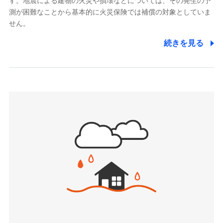
す。地震による建物の火災や損壊などについては、その発生の予
でき、さらに補償内容を自由にカスタマイズ可能なた
メディケア生命保険株式会社
測が困難なことから基本的に火災保険では補償の対象としていま
め、住居形態やライフスタイルに合わせて無駄のない
（https://www.medicarelife.com/）
せん。
最適設計が実現できます。スマホ・PCで手続きが完結
し、24時間365日の事故受付で万一の際も安心。保険
■少額短期保険
続きを見る
株式会社アシロ少額短期保険
料に応じてdポイントもたまる、利便性とおトクさを兼
(https://kailash.co.jp/)
ね備えた火災保険です。
SBIいきいき少額短期保険会社 (https://www.i-
sedai.com/)
SBIペット少額短期保険株式会社
(https://www.sbipet-ssi.co.jp/)
SBIリスタ少額短期保険会社
ドコモの火災保険で
(https://www.jishin.co.jp/)
お見積もり
スマートプラス少額短期保険株式会社
（https://www.smartplus-insurance.com/）
見積もりや保険会社とのご契約に先立ち、当社が提供する
チューリッヒ少額短期保険株式会社
ドコモスマート保険ナビの利用規約と個人情報の取扱いに
(https://www.zurichssi.co.jp/)
同意いただく必要があります。詳細について、以下をご確
Tokio Marine X少額短期保険株式会社
認ください。
(https://www.tokiomarine-x.co.jp/)
ペットメディカルサポート株式会社
ドコモスマート保険ナビサービス利用規約
(https://pshoken.co.jp/)
当社による個人情報の取扱いについて（プライバシー