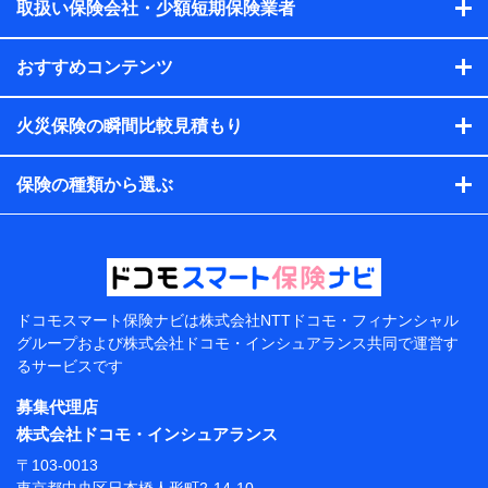
会社のサービスを案内、提供するため
取扱い保険会社・少額短期保険業者
（各サービスで取得したサービス利用履歴、ウェブサイトの
閲覧履歴、購買履歴、ご契約内容等のパーソナルデータを分
おすすめコンテンツ
析して、お客さまの趣味・嗜好・傾向に応じたサービス・商
品等に関するご提案や広告の配信等を行うことがありま
す。）
火災保険の瞬間比較見積もり
各種セミナーの開催のため
コンサルティングサービスの実施のため
アンケートやキャンペーン等の実施のため
保険の種類から選ぶ
上記に係る案内・手続き・管理等付帯業務を行うため
【当該個人データの管理について責任を有する者の名
称・住所・代表者名】
当該個人データを取り扱う各共同利用者（詳細は次のと
おり）
ドコモスマート保険ナビは
株式会社NTTドコモ・フィナンシャル
東京都千代田区永田町2丁目11番1号 山王パークタワー
グループおよび
株式会社ドコモ・インシュアランス共同で
運営す
株式会社NTTドコモ 代表取締役社長 前田 義晃
るサービスです
東京都中央区日本橋人形町2-14-10 アーバンネット日
募集代理店
本橋ビル 3F
株式会社ドコモ・インシュアランス
株式会社ドコモ・インシュアランス 代表取締役社
〒103-0013
長 吉村 忠義
東京都中央区日本橋人形町2-14-10