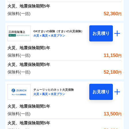
臨時費用
えられます（一部損は対象外）。
募集文書番号
建築年割引（地震保険）
火災、地震保険期間
5年
単位での補償設計のため、どの補償が必要か不安な
損害防止費用
適用される割引
建築年割引
見積もりや保険会社とのご契約に先立ち、当社が提供する
修理費だけでなく、修理と密接に関わる費用も損害
始期日
2024/10/01
火災 1年
地震 1年
人にも補償項目が選びやすいです。
52,360
保険料(一括)
補償内容
残存物取片づけ費用
付帯される費用保
円
ドコモスマート保険ナビの利用規約と個人情報の取扱いに
保険金としてまとめてお支払いしてくれます。
その他条件
指定工務店特約
※6
補償の範囲
？
付帯サービス
険金
03
住まいの緊急かけつけサービス
POINT
失火見舞費用
日新火災が提供する安心と信頼の事故対応で、万が
同意いただく必要があります。詳細について、以下をご確
東京海上日動火災保険株式会社
※1水災料率は最低リスク区分を適用
イチオシ
02
補償内容
POINT
全国の損害サービス拠点が一日でも早く保険金をお
0
2,900
3,300
建物
円
円
円
認ください。
水道管修理費用
一の場合も迅速に対応します。お客さまからの事故
※2
※2水ぬれ、破損、汚損等は自己負担
すまいのサポート24
GKすまいの保険（すまいの火災保険）
免責金額（自己負
届けできるよう万全の損害サービス体制で手厚く支
クレジットカード
お見積り
地震火災費用
額5万円
免責金額なし
のご連絡の受付や事故相談などを、夜間・休日を問
※1
ドコモスマート保険ナビサービス利用規約
火災＋風災＋水災プラン
東京海上日動火災保険株式会社のおすすめポイン
担額）
お客様ご自身により、ウェブサイトでお手続きを完
リフォーム相談サービス
援が受けられます。
コンビニ払い
火災
風災・雹（ひょ
付帯サービス
※3事故時諸費用（火災・風水災等限
わず、24時間・365日対応しています。
ドコモスマート保険ナビ編集部の評価
払込方法
当社による個人情報の取扱いについて（プライバシー
0
免責金額（自己負
1,770
990
ト
家財
円
了された場合、10％のインターネット割引が適用！
落雷
長期優良住宅の維持保全サポートサー
円
う）災、雪災
円
定）特約セットありも選択可能
免責金額なし
口座振替
※1
適用される割引
建築年割引
「メディカルアシスト」「介護アシスト」など豊富
火災、地震保険期間
1年
担額）
ポリシー）
破裂・爆発
ビス
臨時費用
※4修理費として保険金をお支払いし
（地震保険を除きます。）
正式名称は、すまいの保険です。本保険は、日新火災を引受保険会社
銀行振込
説明事項
な付帯サービスでお客様の日々の生活も充実したサ
保険料（一括）内訳
11,150
保険料(一括)
01
POINT
円
ます。
損害防止費用
とし、取扱代理店であるドコモと共同募集代理店である株式会社ドコ
登記物件の火災保険をお申込みの方におすすめ！登記
減らしたコストをお客さまに還元
付帯サービス
水まわり・カギのトラブルサポート
ポートが受けられます。
水災
盗難
臨時費用
※5セットありも選択可能
ベーシックプラン(水災あり)に該当す
モ・インシュアランス（以下、ドコモ・インシュアランス）が提供す
残存物取片づけ費用
火災、地震保険期間
5年
情報の自動照合によるリアルタイム契約を実現！書類
付帯される費用保
備考
一括払
水濡れ
自分に必要な補償を選べる、だから保険料にムダが
※6建物保険料に、バルコニー等専用
る補償内容です
るものです。
損害防止費用
※1
険金
火災 1年
騒擾（じょう）
地震 1年
失火見舞費用
の提出と保険会社審査にお時間をいただきません！
52,180
保険料(一括)
備考
諸費用特約セットなし
支払方法
年払い
円
使用部分修繕費用特約保険料を含む
ない！
外部からの落下・
破損・汚損
残存物取片づけ費用
付帯される費用保
※2
水道管修理費用
※7保険金額×5％、300万円限度
※2
月払い
飛来・衝突
クレジットカード
険金
三井住友海上火災保険株式会社
地震保険もセットOK！
失火見舞費用
イチオシ
02
POINT
※8一括払、長期一括払のみ
0
3,510
地震火災費用
3,300
クレジットカード
建物
円
円
円
補償の範囲
？
03
POINT
コンビニ払い
水道管修理費用
チューリッヒのネット火災保険
「iehoいえほ」（補償選択型住宅用火災保険）
お見積り
コンビニ払い
ネット申込
※3
東京海上日動火災保険株式会社で
払込方法
火災＋風災＋水災プラン
口座振替
払込方法
三井住友海上火災保険株式会社のおすすめポイン
お客さまのニーズ・ご予算に合わせて補償を自由に
地震火災費用
建築年割引
口座振替
申込方法
郵送
お見積もり
適用される割引
銀行振込
0
3,330
990
ト
家財
円
お選びいただけます。
円
円
募集文書番号
ジェイアイ傷害火災保険株式会社で
インターネット割引
銀行振込
火災、地震保険期間
1年
対面
火災
風災・雹（ひょ
d払い
修理付帯費用保険金
補償の範囲
※3
？
03
お見積もり
POINT
もしものとき、“時価”ではなく“新価”で保険金をお
落雷
う）災、雪災
東京海上日動火災保険株式会社の
その他付帯される
保険料（一括）内訳
13,500
保険料(一括)
01
POINT
円
請求権保全行使手続費用保険金
破裂・爆発
※3
水まわりサービス（24時間サポー
支払いします。
詳細を見る
費用の補償
一括払
始期日
2025/10/01
一括払
ジェイアイ傷害火災保険株式会社の
ト）
火災、地震保険期間
5年
損害拡大防止費用保険金
上半期
新規契約数ランキング
※3
支払方法
年払い
家具や電化製品等の家財の保険金額も自由に選べま
支払方法
年払い
水災
盗難