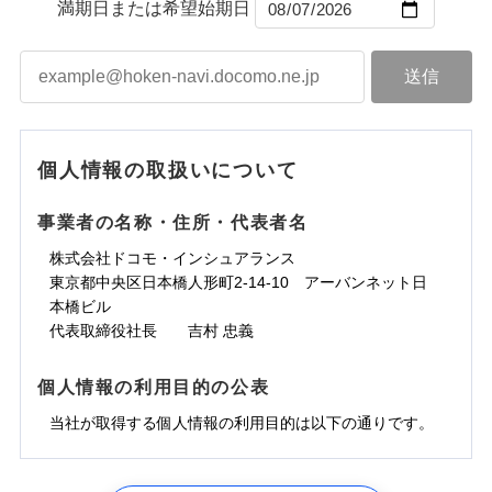
ントで保険料を支払うこともできます。
コンビニ払い
満期日または希望始期日
ドコモスマート保険ナビサービス利用規約
水道管修理費用
コンビニ払い
ネット申込
※3
「メディカルアシスト」「介護アシスト」など豊富
払込方法
口座振替
払込方法
3つの基本プランからご自身にぴったりの補償をお
当社による個人情報の取扱いについて（プライバシー
地震火災費用
建築年割引
口座振替
申込方法
郵送
登記物件の火災保険をお申込みの方におすすめ！登記
な付帯サービスでお客様の日々の生活も充実したサ
適用される割引
銀行振込
ポリシー）
選びいただけます。さらに、自分好みにオプション
インターネット割引
銀行振込
対面
情報の自動照合によるリアルタイム契約を実現！書類
ポートが受けられます。
ドコモの火災保険で
d払い
修理付帯費用保険金
を追加・削除することで、補償内容を自由にカスタ
※3
その他付帯される
お見積もり
の提出と保険会社審査にお時間をいただきません！
請求権保全行使手続費用保険金
マイズしていただけます。ニーズに合わせたパック
※3
水まわりサービス（24時間サポー
補償内容
費用の補償
一括払
始期日
2025/10/01
一括払
ト）
損害拡大防止費用保険金
単位での補償設計のため、どの補償が必要か不安な
※3
補償内容
支払方法
年払い
支払方法
年払い
カギあけサービス（24時間サポー
個人情報の取扱いについて
見積もりや保険会社とのご契約に先立ち、当社が提供する
人にも補償項目が選びやすいです。
説明事項
※1水災料率は最低リスク区分を適用
月払い
付帯サービス
ト）
月払い
水災初期費用補償特約
ドコモスマート保険ナビの利用規約と個人情報の取扱いに
免責金額（自己負
日新火災が提供する安心と信頼の事故対応で、万が
その他条件
免責金額なし
※3
東京海上日動火災保険株式会社で
担額）
キャッシュレス・リペアサービス
同意いただく必要があります。詳細について、以下をご確
免責金額（自己負
建物の復旧に関する特約
事業者の名称・住所・代表者名
募集文書番号
一の場合も迅速に対応します。お客さまからの事故
免責金額なし
ネット申込
お見積もり
ジェイアイ傷害火災保険株式会社で
ネット申込
担額）
認ください。
気象災害アラート
申込方法
のご連絡の受付や事故相談などを、夜間・休日を問
郵送
お見積もり
※4
株式会社ドコモ・インシュアランス
申込方法
郵送
臨時費用
メディカルアシスト
※4
ドコモスマート保険ナビサービス利用規約
東京海上日動火災保険株式会社の
付帯サービス
わず、24時間・365日対応しています。
対面
東京都中央区日本橋人形町2-14-10 アーバンネット日
臨時費用
※保険料は下の場合の築年月で計算し
対面
損害防止費用
介護アシスト
当社による個人情報の取扱いについて（プライバシー
詳細を見る
ジェイアイ傷害火災保険株式会社の
本橋ビル
ています。
損害防止費用
残存物取片づけ費用
付帯される費用保
正式名称は、すまいの保険です。本保険は、日新火災を引受保険会社
※5
ポリシー）
詳細を見る
始期日
2024/10/01
新築：2026年1月
代表取締役社長 吉村 忠義
始期日
2026/04/01
険金
とし、取扱代理店であるドコモと共同募集代理店である株式会社ドコ
残存物取片づけ費用
クレジットカード
備考
付帯される費用保
失火見舞費用
※6
築5年：2021年1月
モ・インシュアランス（以下、ドコモ・インシュアランス）が提供す
険金
見積もりや保険会社とのご契約に先立ち、当社が提供する
失火見舞費用
コンビニ払い
水道管修理費用
築10年：2016年1月
ドコモスマート保険ナビ編集部の評価
※1水災料率は最低リスク区分を適用
払込方法
るものです。
※1破損・汚損、水ぬれは自己負担額
ドコモスマート保険ナビの利用規約と個人情報の取扱いに
個人情報の利用目的の公表
見積もりや保険会社とのご契約に先立ち、当社が提供する
水道管修理費用
口座振替
築15年：2011年1月
地震火災費用
※2水道管修理費用の取扱いはなし
5万円
同意いただく必要があります。詳細について、以下をご確
ドコモスマート保険ナビの利用規約と個人情報の取扱いに
説明事項
※3コンビニ払の払込票をスマートフ
地震火災費用
銀行振込
当社が取得する個人情報の利用目的は以下の通りです。
※2失火見舞費用の取扱いはなし
ソニー損保の新ネット火災保険は、補償の組合せが
認ください。
同意いただく必要があります。詳細について、以下をご確
ォンアプリで支払うことができます。
クレジットカード
防犯対策費用特約
補償の範囲
※3水道管修理費用の取扱いはなし
？
03
POINT
認ください。
自由だから、必要な補償に絞って選べます。
※4一部契約のみ
ドコモスマート保険ナビサービス利用規約
保険証券の不発行に関する特約（500
一括払
コンビニ払い
その他付帯される
（破損・汚損等危険補償特約で補償対
特別費用保険金特約
※3
適用される割引
1.見積請求受付時、資料請求受付時、ユーザー登録受
払込方法
円）
しかも、「地震上乗せ特約（全半損時のみ）」で、
ドコモスマート保険ナビサービス利用規約
説明事項
費用の補償
象となる場合があります）
当社による個人情報の取扱いについて（プライバシー