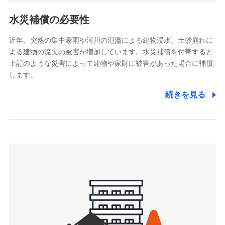
リトルファミリー少額短期保険株式会社
ポリシー）
(https://www.littlefamily-ssi.com/)
水災補償の必要性
2.共同募集を行う代理店から受領する個人情報
近年、突然の集中豪雨や河川の氾濫による建物浸水、土砂崩れに
よる建物の流失の被害が増加しています。水災補償を付帯すると
郵便、電話、およびＥメール等により、当社と取引のあるも
しくは委託を受けている保険会社・提携会社の保険その他に
上記のような災害によって建物や家財に被害があった場合に補償
関する情報を提供し、金融商品等の契約を勧奨するため、ま
します。
た維持管理等の委託業務遂行のため、またそれらに付帯、関
連する当社および提携会社のサービスを案内、提供するため
続きを見る
（なお、当社は複数の保険会社と取引があり、取得した個人
情報を取引のある他の保険会社の商品・サービスをご提案す
るために利用させていただくことがあります。）
上記に係る連絡・手続き・管理等付帯業務を行うため
3.セミナー募集サイトから取得した個人情報
各種セミナーの案内、開催のため
上記に係る連絡・手続き・管理等付帯業務を行うため
4.家族・友達紹介にて取得した個人情報
被紹介者への連絡、及び当社と取引のあるもしくは委託を受