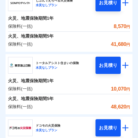
ドコモの火災保険はインターネット完結型の保険の
騒擾（じょう）
じぶんでえらべる火災保険
残存物取片づけ費用
「フルサポートプラン」、「セレクト（水災なし）プ
付帯される費用の
お見積り
外部からの落下・
破損・汚損
水災なしプラン
0
3,871
990
ジェイアイ傷害火災保険株式会社のおすすめポイ
家財
円
ため、保険料がリーズナブルで、各種割引も充実し
円
円
補償
※
失火見舞費用
ラン
」の場合は、暮らしのQQ隊サービスがご利用い
免責金額（自己負
飛来・衝突
免責金額なし
ント
ています。
担額）
水道管修理費用
ただけます。
火災、地震保険期間
1年
保険料のお支払いでdポイントがたまります！保険
地震火災費用
マンション等の共同住宅専用
保険料（一括）内訳
8,570
保険料(一括)
01
POINT
円
臨時費用
料に対して、通常のdポイントとは別に1%相当のd
火災、地震保険期間
5年
損害防止費用
適用される割引
建築年割引
ポイントが上乗せして進呈されるため、「d払い」
火災 1年
地震 1年
41,680
保険料(一括)
補償の範囲
補償内容
残存物取片づけ費用
？
付帯される費用保
03
円
POINT
や「dカード」でお支払いの場合は最大2%のdポイ
イチオシ
02
POINT
付帯サービス
険金
住まいの緊急かけつけサービス
失火見舞費用
ントがたまります。また「d払い」であれば、ポイ
ＳＯＭＰＯダイレクト損害保険株式会社
補償内容
0
3,640
3,300
建物
円
円
円
水道管修理費用
※3
ントで保険料を支払うこともできます。
ソニー損保の新ネット火災保険は、補償の組合せが自
トータルアシスト住まいの保険
免責金額（自己負
クレジットカード
お見積り
火災
地震火災費用
風災・雹（ひょ
免責金額なし
※2
水災なしプラン
3つの基本プランからご自身にぴったりの補償をお
ＳＯＭＰＯダイレクト損害保険株式会社のおすす
担額）
由だから、必要な補償に絞って選べます。
落雷
う）災、雪災
コンビニ払い
払込方法
0
免責金額（自己負
破裂・爆発
2,470
990
めポイント
選びいただけます。さらに、自分好みにオプション
家財
円
円
円
しかも「地震上乗せ特約（全半損時のみ）」で、地震
免責金額なし
口座振替
※2
適用される割引
建築年割引
火災、地震保険期間
1年
担額）
臨時費用
を追加・削除することで、補償内容を自由にカスタ
の被害にも火災保険の保険金額に対して最大100％で備
銀行振込
保険料（一括）内訳
10,070
保険料(一括)
01
POINT
水災
盗難
円
損害防止費用
マイズしていただけます。ニーズに合わせたパック
えられます（一部損は対象外）。
付帯サービス
水まわり・カギのトラブルサポート
水濡れ
臨時費用
※1
残存物取片づけ費用
火災、地震保険期間
5年
付帯される費用保
単位での補償設計のため、どの補償が必要か不安な
騒擾（じょう）
一括払
損害防止費用
外部からの落下・
険金
破損・汚損
火災 1年
地震 1年
失火見舞費用
人にも補償項目が選びやすいです。
48,620
保険料(一括)
備考
諸費用特約セットなし
支払方法
年払い
円
飛来・衝突
残存物取片づけ費用
付帯される費用保
※3
補償の範囲
水道管修理費用
？
03
※3
POINT
日新火災が提供する安心と信頼の事故対応で、万が
月払い
険金
東京海上日動火災保険株式会社
失火見舞費用
イチオシ
02
POINT
0
3,200
地震火災費用
3,300
クレジットカード
建物
円
円
円
一の場合も迅速に対応します。お客さまからの事故
水道管修理費用
ドコモの火災保険
お見積り
コンビニ払い
ネット申込
※4
のご連絡の受付や事故相談などを、夜間・休日を問
水災なしプラン
払込方法
東京海上日動火災保険株式会社のおすすめポイン
お客様ご自身により、ウェブサイトでお手続きを完
地震火災費用
建築年割引
火災
風災・雹（ひょ
口座振替
申込方法
郵送
わず、24時間・365日対応しています。
適用される割引