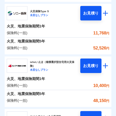
円
円
円
ドコモの火災保険
水災
盗難
修理費だけでなく、修理と密接に関わる費用も損害保
水濡れ
火災保険Type S
お見積り
補償の範囲
※1
？
0
03
3,870
990
POINT
家財
騒擾（じょう）
円
険金としてまとめてお支払いします！
円
円
水災なしプラン
※
ドコモの火災保険
のおすすめポイント
外部からの落下・
破損・汚損
全国の損害サービス拠点が一日でも早く保険金をお届
飛来・衝突
火災、地震保険期間
1年
保険料（一括）内訳
01
POINT
けできるよう万全の損害サービス体制で手厚く支援し
11,768
保険料(一括)
火災
風災・雹（ひょ
円
ランキングをもっと見る
ます！
落雷
う）災、雪災
「メディカルアシスト」「介護アシスト」など豊富な
火災 1年
地震 1年
火災、地震保険期間
破裂・爆発
5年
付帯サービスでお客様の日々の生活もしっかりサポー
52,526
保険料(一括)
円
イチオシ
02
POINT
水災
盗難
トします！
0
4,660
3,300
建物
円
円
円
水濡れ
ソニー損害保険株式会社
※1
騒擾（じょう）
すまいのリスクを6つに整理し、補償内容をシンプルに
上半期
新規契約数ランキング
iehoいえほ（補償選択型住宅用火災保
外部からの落下・
破損・汚損
お見積り
険）
わかりやすくしています！
飛来・衝突
0
4,380
990
ソニー損害保険株式会社のおすすめポイント
家財
補償の範囲
円
円
円
水災なしプラン
？
03
POINT
補償内容
※2
すまいやライフスタイルに応じた契約プランをご用意
当社火災保険新規契約者数より算出[
年
月]（ドコモスマート保険
火災、地震保険期間
1年
保険料（一括）内訳
01
POINT
しています。
ナビ調べ）
10,400
保険料(一括)
円
お客さまのニーズに合わせてオプションの特約のご選
免責金額（自己負
火災
風災・雹（ひょ
免責金額なし
※2
落雷
う）災、雪災
択が可能です。
担額）
火災 1年
地震 1年
火災、地震保険期間
5年
破裂・爆発
建物が全焼・全壊時（延床面積に対する損害の割合が
48,150
保険料(一括)
円
イチオシ
02
臨時費用
80％以上）には、建物保険金額を全額お支払いいたし
POINT
0
3,607
3,300
建物
円
円
円
水災
補償内容
盗難
ジェイアイ傷害火災保険株式会社
損害防止費用
ます！
水濡れ
※1
ランキングをもっと見る