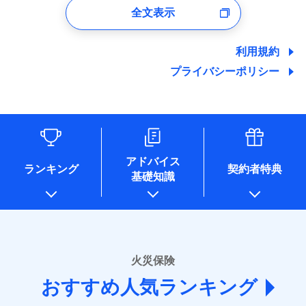
支払方法
年払い
口座振替
バルコニー等専用使用部分修繕費
付時
募集文書番号
※4地震火災費用の取扱いはなし
全文表示
地震の被害にも最大100％で備えられます。
ポリシー）
当社による個人情報の取扱いについて（プライバシー
用特約
※7
月払い
銀行振込
火災
風災・雹（ひょ
ユーザー登録受付および、管理のため
※5火災・風災等の事故により建物に
その他条件
住まいのアシスタンスサービス
※2
ポリシー）
落雷
う）災、雪災
郵便、電話、およびＥメール等により、当社と取引のあるも
損害が生じたとき、日新火災がご案内
破裂・爆発
地震保険建築年割引
ネット申込
一括払
しくは委託を受けている保険会社・提携会社の保険その他に
する修理業者（指定工務店）が建物の
利用規約
適用される割引
WEB見積もり+メールアドレス登録後
家財セット割引
関する情報を提供し、金融商品等の契約を勧奨するため、ま
申込方法
修理を行います。
郵送
支払方法
年払い
から4営業日+1日以降、お客さまが決
プライバシーポリシー
水災
盗難
備考
た維持管理等の委託業務遂行のため、またそれらに付帯、関
対面
月払い
済した時点で保険のお申し込みと完了
水濡れ
連する当社および提携会社のサービスを案内、提供するため
その他条件
ソニー損害保険株式会社で
地震火災費用特約
※1
※8
募集文書番号
騒擾（じょう）
となります。
（なお、当社は複数の保険会社と取引があり、取得した個人
ドコモスマート保険ナビ編集部の評価
お見積もり
外部からの落下・
破損・汚損
始期日
2025/10/01
ネット申込
情報を取引のある他の保険会社の商品・サービスをご提案す
飛来・衝突
クレジットカード
※9
クレジットカード
申込方法
郵送
※3
るために利用させていただくことがあります。）
コンビニ払い
補償を自由に選べて、もしものときは「新価（再調達
※9
※1水災料率は最低リスク区分を適用
各種セミナーの開催のため
コンビニ払い
対面
見積もりや保険会社とのご契約に先立ち、当社が提供する
払込方法
払込方法
※2損害保険金として支払い
コンサルティングサービスの実施のため
口座振替
価額）」でお支払いします。
口座振替
説明事項
ドコモスマート保険ナビの利用規約と個人情報の取扱いに
アドバイス
※3損害保険金が支払われる場合に限
アンケートやキャンペーン等の実施のため
ランキング
契約者特典
銀行振込
万一ご自宅が被害にあわれた場合は、修繕業者のご紹
※9
始期日
2026/01/01
同意いただく必要があります。詳細について、以下をご確
銀行振込
基礎知識
り、費用保険金として支払い
上記に係る案内・手続き・管理等付帯業務を行うため
ドコモスマート保険ナビ編集部の評価
介などをご利用いただけます。
認ください。
* 当社が委託を受けている保険会社の情報は、保険会社
一括払
※1損害割合が30%未満の場合は定率
コンビニ払いの払込票をスマートフォンアプリでお支
一括払
ドコモスマート保険ナビサービス利用規約
募集文書番号
のホームページに掲載しておりますので、ご確認くださ
払、水災料率は最も水災リスクが低い
支払方法
年払い
補償内容
払いが可能です。
支払方法
年払い
ドコモの火災保険は、基本補償となる火災、破裂・爆
い。
当社による個人情報の取扱いについて（プライバシー
水災等地を適用
月払い
説明事項
月払い
ポリシー）
発に加え、風災、落雷や盗難・水ぬれなど住まいを取
※2水道管修理費用の取扱いはなし
■損害保険
※3一括払・年払のみ、コンビニ・ペ
り巻く多様なリスクに対応。3つの基本プランから選択
火災保険
免責金額（自己負
ネット申込
ネット申込
イジー（番号通知方式）
あいおいニッセイ同和損害保険株式会社
免責金額なし
でき、さらに補償内容を自由にカスタマイズ可能なた
担額）
申込方法
郵送
おすすめ人気ランキング
申込方法
(https://www.aioinissaydowa.co.jp/)
郵送
め、住居形態やライフスタイルに合わせて無駄のない
対面
ＳＯＭＰＯダイレクト損害保険株式会社で
募集文書番号
アクサ損害保険株式会社 (https://www.axa-
対面
ドコモスマート保険ナビ編集部の評価