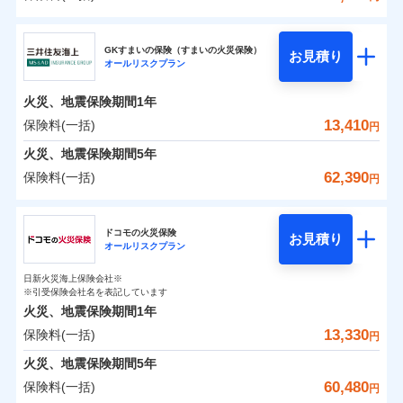
補償の範囲
？
03
POINT
東京海上日動火災保険株式会社
イチオシ
02
POINT
0
4,100
3,300
建物
円
円
円
GKすまいの保険（すまいの火災保険）
お見積り
オールリスクプラン
東京海上日動火災保険株式会社のおすすめポイン
お客様ご自身により、ウェブサイトでお手続きを完
火災
風災・雹（ひょ
0
1,950
990
ト
家財
円
了された場合、10％のインターネット割引が適用！
落雷
円
う）災、雪災
円
火災、地震保険期間
1年
破裂・爆発
（地震保険を除きます。）
保険料（一括）内訳
13,410
保険料(一括)
01
POINT
円
減らしたコストをお客さまに還元
水災
盗難
火災、地震保険期間
5年
水濡れ
自分に必要な補償を選べる、だから保険料にムダが
※1
火災 1年
騒擾（じょう）
地震 1年
62,390
保険料(一括)
円
ない！
外部からの落下・
破損・汚損
飛来・衝突
三井住友海上火災保険株式会社
地震保険もセットOK！
イチオシ
02
POINT
0
5,330
3,300
建物
円
円
円
ドコモの火災保険
「iehoいえほ」（補償選択型住宅用火災保険）
お見積り
オールリスクプラン
三井住友海上火災保険株式会社のおすすめポイン
お客さまのニーズ・ご予算に合わせて補償を自由に
0
3,620
990
ト
家財
円
お選びいただけます。
円
円
日新火災海上保険会社※
※引受保険会社名を表記しています
補償の範囲
？
03
POINT
もしものとき、“時価”ではなく“新価”で保険金をお
保険料（一括）内訳
01
POINT
火災、地震保険期間
1年
支払いします。
13,330
保険料(一括)
上半期
新規契約数ランキング
円
家具や電化製品等の家財の保険金額も自由に選べま
火災 1年
地震 1年
火災
風災・雹（ひょ
火災、地震保険期間
5年
す。
落雷
う）災、雪災
当社火災保険新規契約者数より算出[
年
月]（ドコモスマート保険
60,480
保険料(一括)
破裂・爆発
円
ネットに加え、お電話でもお申込み可能です！
イチオシ
02
POINT
0
5,250
3,300
ナビ調べ）
建物