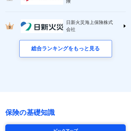
日新火災海上保険株式会社
険
(https://www.nisshinfire.co.jp/)
備考
スリムプランに該当する補償内容です
見積もりや保険会社とのご契約に先立ち、当社が提供する
見積もりや保険会社とのご契約に先立ち、当社が提供する
ペット＆ファミリー損害保険株式会社
ドコモスマート保険ナビの利用規約と個人情報の取扱いに
ドコモスマート保険ナビの利用規約と個人情報の取扱いに
ドコモスマート保険ナビ編集部の評価
(https://www.petfamilyins.co.jp/)
クレジットカード
同意いただく必要があります。詳細について、以下をご確
同意いただく必要があります。詳細について、以下をご確
日新火災海上保険株式
ドコモスマート保険ナビ編集部の評価
三井住友海上火災保険株式会社 (https://www.ms-
認ください。
コンビニ払い
認ください。
会社
チューリッヒのネット火災保険は
ダイレクト型でネッ
ins.com/)
払込方法
口座振替
ドコモスマート保険ナビサービス利用規約
ドコモスマート保険ナビサービス利用規約
すまいのリスクを６つに整理し、補償内容をシンプ
三井ダイレクト損害保険株式会社
ト完結のお手続き・リーズナブルな保険料
に加え、
火
銀行振込
当社による個人情報の取扱いについて（プライバシー
当社による個人情報の取扱いについて（プライバシー
ルにして、わかりやすいのが特徴です。
(https://www.mitsui-direct.co.jp/)
災に対する補償に加え、すべてのプランに盗難等がつ
総合ランキングをもっと見る
d払い
ポリシー）
ポリシー）
すまいやライフスタイルに応じた契約プランを選べ
いており、
社会問題などを考慮された幅広い補償が特
■生命保険
ます。
長です。
失火見舞金など付帯される費用保険金も多
一括払
アクサ生命保険株式会社
く、ダイレクトでありながら充実した補償が魅力で
支払方法
年払い
建物が全焼・全壊時（延床面積に対する損害の割合
（https://www.axa.co.jp/）
す。
月払い
が80％以上）には、建物保険金額を全額お支払いし
SBI生命保険株式会社（https://www.sbilife.co.jp/）
てくれます。
FWD生命保険株式会社
ネット申込
※
（https://www.fwdlife.co.jp/）
家族Eye（親族連絡先制度）
がご利用できます。
申込方法
郵送
ソニー生命保険株式会社
※「ご契約者（保険にご加入されたお客さま）」が、その保険
対面
（https://www.sonylife.co.jp）
契約に関する緊急連絡先としてご親族を登録する制度。
チューリッヒ保険会社で
SOMPOひまわり生命保険株式会社
保険の基礎知識
お見積もり
始期日
2026/04/01
（https://www.himawari-life.co.jp/）
第一ネオ生命保険株式会社
チューリッヒ保険会社の
※1損害割合が30%未満の場合は定率
（https://neofirst.co.jp/）
ピックアップ