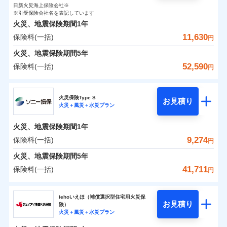
0
1,080
990
ト
家財
円
了された場合、10％のインターネット割引が適用！
落雷
円
う）災、雪災
円
インターネット割引
日新火災海上保険会社※
銀行振込
対面
破裂・爆発
修理付帯費用保険金
※引受保険会社名を表記しています
※4
（地震保険を除きます。）
正式名称は、すまいの保険です。本保険は、日新火災を引受保険会社
その他付帯される
保険料（一括）内訳
01
POINT
火災、地震保険期間
1年
とし、取扱代理店であるドコモと共同募集代理店である株式会社ドコ
請求権保全行使手続費用保険金
※4
水まわりサービス（24時間サポー
減らしたコストをお客さまに還元
補償内容
費用の補償
一括払
始期日
2025/10/01
水災
盗難
モ・インシュアランス（以下、ドコモ・インシュアランス）が提供す
11,630
保険料(一括)
ト）
損害拡大防止費用保険金
円
※4
水濡れ
支払方法
年払い
自分に必要な補償を選べる、だから保険料にムダが
るものです。
火災 1年
騒擾（じょう）
地震 1年
カギあけサービス（24時間サポー
火災、地震保険期間
5年
※1水災料率は最低リスク区分を適用
月払い
付帯サービス
ない！
外部からの落下・
破損・汚損
ト）
家財破損支払限度額50万円
免責金額（自己負
説明事項
※2雑危険（盗難を除く）および破汚
飛来・衝突
52,590
保険料(一括)
免責金額なし
※2
円
地震保険もセットOK！
イチオシ
担額）
02
キャッシュレス・リペアサービス
その他条件
POINT
損において、自己負担額5万円
水災初期費用補償特約
0
3,900
3,300
建物
円
円
円
補償の範囲
ネット申込
？
03
POINT
気象災害アラート
「iehoいえほ」（補償選択型住宅用火災保険）
ドコモの火災保険
建物の復旧に関する特約
申込方法
郵送
※5
お客さまのニーズ・ご予算に合わせて補償を自由に
臨時費用
※3
募集文書番号
火災保険Type S
お見積り
対面
0
1,880
990
家財
円
お選びいただけます。
※保険料は下の場合の築年月で計算し
損害防止費用
円
円
火災＋風災＋水災プラン
メディカルアシスト
※
ドコモの火災保険
のおすすめポイント
付帯サービス
火災
風災・雹（ひょ
ています。
補償の範囲
残存物取片づけ費用
？
03
付帯される費用保
介護アシスト
※4
POINT
もしものとき、“時価”ではなく“新価”で保険金をお
落雷
う）災、雪災
始期日
2024/10/01
新築：2026年1月
火災、地震保険期間
1年
保険料（一括）内訳
険金
01
破裂・爆発
備考
POINT
失火見舞費用
※5
支払いします。
築5年：2021年1月
9,274
保険料(一括)
上半期
新規契約数ランキング
クレジットカード
円
水道管修理費用
築10年：2016年1月
※1水災料率は最低リスク区分を適用
家具や電化製品等の家財の保険金額も自由に選べま
水災
盗難
コンビニ払い
火災
築15年：2011年1月
風災・雹（ひょ
地震火災費用
火災 1年
※2破損・汚損の取扱いはなし
地震 1年
火災、地震保険期間
5年
す。
水濡れ
払込方法
落雷
う）災、雪災
ドコモスマート保険ナビ編集部の評価
※1
※3水道管修理費用の取扱いはなし
口座振替
騒擾（じょう）
当社火災保険新規契約者数より算出[
年
月]（ドコモスマート保険
41,711
保険料(一括)
説明事項
破裂・爆発
円
ネットに加え、お電話でもお申込み可能です！
イチオシ
02
※4コンビニ払の払込票をスマートフ
POINT
外部からの落下・
破損・汚損
クレジットカード
防犯対策費用特約
ナビ調べ）
銀行振込
0
4,070
3,300
建物
円
円
円
飛来・衝突
ォンアプリで支払うことができます。
ソニー損害保険株式会社
コンビニ払い
その他付帯される
特別費用保険金特約
※4
ソニー損保の新ネット火災保険は、補償の組合せが
水災
盗難
※5一部契約のみ
払込方法
修理費だけでなく、修理と密接に関わる費用も損害保
iehoいえほ（補償選択型住宅用火災保
費用の補償
一括払
水濡れ
口座振替
バルコニー等専用使用部分修繕費
自由だから、必要な補償に絞って選べます。
お見積り
険）
補償の範囲
？
03
POINT
騒擾（じょう）
険金としてまとめてお支払いします！
0
3,270
用特約
990
ソニー損害保険株式会社のおすすめポイント
家財
※6
円
支払方法
年払い
円
円
銀行振込
火災＋風災＋水災プラン
外部からの落下・
募集文書番号
破損・汚損
しかも、「地震上乗せ特約（全半損時のみ）」で、
全国の損害サービス拠点が一日でも早く保険金をお届
月払い
飛来・衝突