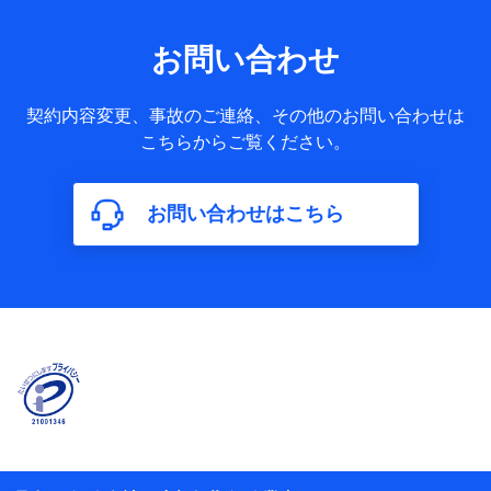
果情報、メールマガジンを提供した際のメール内容や送信履
歴の情報及び保険の更改案内等を提供した際のメール内容や
送信履歴などの情報）が含まれます。
お問い合わせ
保険契約情報
当社又は株式会社NTTドコモが取得し、又は保有する保険契
約に関する情報。例として、保険契約者及び被保険者の氏
契約内容変更、事故のご連絡、その他のお問い合わせは
名、住所、生年月日、性別、保険契約者と被保険者の関係、
こちらからご覧ください。
保険加入の目的、保険商品の内容、保険料、保険料のお支払
方法、車のメーカーや走行距離などの情報、建物の構造や築
年数などの情報、ペットの種類や年齢などの情報などが含ま
お問い合わせはこちら
れます。
【共同して利用する者の範囲】
当社
株式会社NTTドコモ
【利用する者の利用目的】
当社又は株式会社NTTドコモが提供する保険関連サービスに
おけるユーザ登録受付および管理のため
当社又は株式会社NTTドコモと取引のあるもしくは委託を受
けている保険会社・提携会社の保険その他に関する情報を提
供するため、また維持管理等の委託業務遂行のため、またそ
れらに付帯、関連する当社、株式会社NTTドコモおよび提携