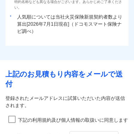
ドコモスマート保険ナビ編集部の評価
ソニー損害保険株式会社で
特約名称なども異なる場合がございます。あらかじめご了承くださ
三井住友海上火災保険株式会社で
臨時費用
始期日
2025/10/01
80％以上）には、建物保険金額を全額お支払いいたし
ネット申込
地震火災費用
0
1,940
※4
3,300
建物
円
円
円
水災
補償内容
盗難
火災、自然災害、盗難などトータルでカバーし、大
お見積もり
募集文書番号
い。
お見積もり
損害防止費用
ます！
申込方法
郵送
水濡れ
切な住まいをお守りします！
※1
ランキングをもっと見る
補償を自由に選べて、もしものときは「新価（再調達
騒擾（じょう）
※1盗難、水ぬれ等と破損等は5万円
人気順については当社
新規契約者数より
その他付帯される
残存物取片づけ費用
「フルサポートプラン」、「セレクト（水災なし）プ
付帯される費用の
対面
修理付帯費用
外部からの落下・
破損・汚損
三井住友海上火災保険株式会社の
※2損害保険金として支払い
0
2,700
990
費用の補償
水まわりトラブル、カギ開け対応など「住まいのア
家財
円
価額）」でお支払いします。
円
円
補償
算出[
年
月
日現在]（ドコモスマート保険ナ
見積もりや保険会社とのご契約に先立ち、当社が提供する
※
失火見舞費用
説明事項
ラン
」の場合は、暮らしのQQ隊サービスがご利用い
免責金額（自己負
飛来・衝突
※3損害保険金が支払われる場合に限
詳細を見る
免責金額なし
シスタンスサービス」が無料付帯
万一ご自宅が被害にあわれた場合は、修繕業者のご紹
ドコモスマート保険ナビの利用規約と個人情報の取扱いに
始期日
ビ調べ）
2026/01/01
担額）
水道管修理費用
ただけます。
り、費用保険金として支払い
インターネット割引
同意いただく必要があります。詳細について、以下をご確
介などをご利用いただけます。
補償の対象やお客さまの状況に応じたさまざまな割
地震火災費用
マンション等の共同住宅専用
適用される割引
指定工務店割引
認ください。
※1破損・汚損、物体の落下・飛来等/
臨時費用
コンビニ払いの払込票をスマートフォンアプリでお支
見積もりや保険会社とのご契約に先立ち、当社が提供する
引をご用意！
募集文書番号
ドコモスマート保険ナビ編集部の評価
騒擾、水濡れのみ自己負担額5万円
建築年割引（地震保険）
ドコモスマート保険ナビの利用規約と個人情報の取扱いに
損害防止費用
払いが可能です。
適用される割引
ドコモスマート保険ナビサービス利用規約
建築年割引
（物体の落下・飛来等/騒擾、水濡れ
同意いただく必要があります。詳細について、以下をご確
補償の範囲
補償内容
残存物取片づけ費用
？
付帯される費用保
当社による個人情報の取扱いについて（プライバシー
03
POINT
説明事項
は建物のみ自己負担あり）
イチオシ
その他条件
指定工務店特約
02
※5
認ください。
POINT
ドコモの火災保険は、基本補償となる火災、破裂・爆
補償の範囲
付帯サービス
険金
住まいの緊急かけつけサービス
？
ポリシー）
03
失火見舞費用
POINT
※2水道管修理費用の取扱いはなし
補償内容
発に加え、風災、落雷や盗難・水ぬれなど住まいを取
上記のお見積もり内容をメールで送
※3一括払・年払のみ、コンビニ・ペ
ドコモスマート保険ナビサービス利用規約
水道管修理費用
※2
すまいのサポート24
ドコモの火災保険はインターネット完結型の保険の
免責金額（自己負
イジー（番号通知方式）
クレジットカード
り巻く多様なリスクに対応。3つの基本プランから選択
当社による個人情報の取扱いについて（プライバシー
火災
地震火災費用
風災・雹（ひょ
免責金額なし
付
担額）
リフォーム相談サービス
ため、保険料がリーズナブルで、各種割引も充実し
落雷
う）災、雪災
コンビニ払い
ＳＯＭＰＯダイレクト損害保険株式会社で
でき、さらに補償内容を自由にカスタマイズ可能なた
付帯サービス
ポリシー）
火災
風災・雹（ひょ
ドコモスマート保険ナビ編集部の評価
払込方法
免責金額（自己負
破裂・爆発
長期優良住宅の維持保全サポートサー
ています。
落雷
う）災、雪災
募集文書番号
お見積もり
免責金額なし
口座振替
め、住居形態やライフスタイルに合わせて無駄のない
適用される割引
建築年割引
担額）
破裂・爆発
ビス
臨時費用
登録されたメールアドレスに試算いただいた内容が送信
保険料のお支払いでdポイントがたまります！保険
銀行振込
最適設計が実現できます。スマホ・PCで手続きが完結
水災
盗難
修理費だけでなく、修理と密接に関わる費用も損害
損害防止費用
されます。
付帯サービス
料に対して、通常のdポイントとは別に1%相当のd
水まわり・カギのトラブルサポート
水濡れ
し、24時間365日の事故受付で万一の際も安心。保険
臨時費用
水災
盗難
見積もりや保険会社とのご契約に先立ち、当社が提供する
ベーシックプラン(水災なし)に該当す
保険金としてまとめてお支払いしてくれます。
※1
残存物取片づけ費用
※2
付帯される費用保
備考
騒擾（じょう）
一括払
ポイントが上乗せして進呈されるため、「d払い」
水濡れ
料に応じてdポイントもたまる、利便性とおトクさを兼
る補償内容です
ドコモスマート保険ナビの利用規約と個人情報の取扱いに
損害防止費用
外部からの落下・
険金
破損・汚損
※1
失火見舞費用
騒擾（じょう）
全国の損害サービス拠点が一日でも早く保険金をお
下記の利用規約及び個人情報の取扱いに同意します
備考
諸費用特約セットなし
支払方法
年払い
や「dカード」でお支払いの場合は最大2%のdポイ
同意いただく必要があります。詳細について、以下をご確
飛来・衝突
ね備えた火災保険です。
残存物取片づけ費用
外部からの落下・
付帯される費用保
破損・汚損
※2
水道管修理費用
届けできるよう万全の損害サービス体制で手厚く支
※2
月払い
認ください。
ントがたまります。また「d払い」であれば、ポイ
飛来・衝突
クレジットカード
険金
失火見舞費用
ドコモスマート保険ナビ編集部の評価
地震火災費用
クレジットカード
援が受けられます。