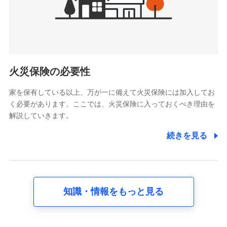
けている保険会社・提携会社の保険その他に関する情報を提
供し、金融商品等の契約を勧奨するため
アンケートやキャンペーン等の実施のため
上記に係る連絡・手続き・管理等付帯業務を行うため
5.通話録音にて取得する情報
電話対応の品質向上およびお問合せ内容の正確な把握のため
火災保険の必要性
家を保有している以上、万が一に備えて火災保険には加入してお
6.採用応募者の個人情報
く必要があります。ここでは、火災保険に入っておくべき理由を
採用選考および入社手続を実施するため
解説していきます。
7.社員（従業者）の個人情報
続きを見る
人事･勤怠･健康・労務等の管理、給与支給、福利厚生・採用
退職関連処理等の各種手続きのため、当社と従業員または従
業員同士の連絡のため
知識・情報をもっと見る
8.取引先個人情報
取引先としての選定業務、営業情報の提供業務、契約締結手
続き業務、取引管理業務、およびこれらに準ずる業務の遂行
のため