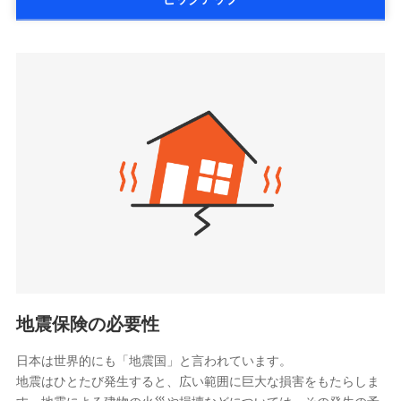
詳細を見る
払、水災料率は最低リスク区分を適用
大樹生命保険株式会社（https://www.taiju-
三井住友海上火災保険株式会社で
※2失火見舞費用の取扱いはなし
life.co.jp）
お見積もり
※3水道管修理費用の取扱いはなし
太陽生命保険株式会社（https://www.taiyo-
見積もりや保険会社とのご契約に先立ち、当社が提供する
説明事項
※4地震火災費用の取扱いはなし
三井住友海上火災保険株式会社の
seimei.co.jp）
ドコモスマート保険ナビの利用規約と個人情報の取扱いに
※5火災・風災等の事故により建物に
詳細を見る
損害が生じたとき、日新火災がご案内
チューリッヒ生命保険株式会社
同意いただく必要があります。詳細について、以下をご確
する修理業者（指定工務店）が建物の
認ください。
（https://www.zurichlife.co.jp/）
修理を行います。
東京海上日動あんしん生命保険株式会社
ドコモスマート保険ナビサービス利用規約
見積もりや保険会社とのご契約に先立ち、当社が提供する
（https://www.tmn-anshin.co.jp/）
当社による個人情報の取扱いについて（プライバシー
ドコモスマート保険ナビの利用規約と個人情報の取扱いに
募集文書番号
なないろ生命保険株式会社
ポリシー）
同意いただく必要があります。詳細について、以下をご確
（https://www.nanairolife.co.jp/）
認ください。
日本生命保険相互会社
ドコモスマート保険ナビサービス利用規約
（https://www.nissay.co.jp）
当社による個人情報の取扱いについて（プライバシー
はなさく生命保険株式会社
ポリシー）
（https://www.life8739.co.jp/）
ドコモスマート保険ナビ編集部の評価
マニュライフ生命保険株式会社
（https://www.manulife.co.jp/）
地震保険の必要性
三井住友海上あいおい生命保険株式会社
ドコモの火災保険は、基本補償となる火災、破裂・爆
（https://www.msa-life.co.jp/）
発に加え、風災、落雷や盗難・水ぬれなど住まいを取
日本は世界的にも「地震国」と言われています。
メットライフ生命株式会社
地震はひとたび発生すると、広い範囲に巨大な損害をもたらしま
り巻く多様なリスクに対応。3つの基本プランから選択
(https://www.metlife.co.jp/)