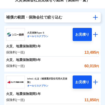
火災保険会社別見積もり結果（保険料一覧）
補償の範囲・保険会社で絞り込む
火災保険Type S
お見積り
オールリスクプラン
火災、地震保険期間
1年
13,495
保険料(一括)
円
火災、地震保険期間
5年
60,019
保険料(一括)
円
ソニー損害保険株式会社
iehoいえほ（補償選択型住宅用火災保
お見積り
険）
ソニー損害保険株式会社のおすすめポイント
オールリスクプラン
火災、地震保険期間
1年
保険料（一括）内訳
01
POINT
11,850
保険料(一括)
円