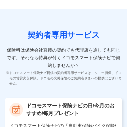
9.お問い合わせ情報
各種お問い合わせに対応するため
契約者専用サービス
10.受託業務の 個人情報
受託業務の遂行およびこれらに準ずる業務の遂行のため
保険料は保険会社直接の契約でも代理店を通しても同じ
です。
それなら特典が付くドコモスマート保険ナビで契
11.マイカー通勤管理クラウド並びに法人向けASPサー
ビスに関してのお問い合わせ情報
約しませんか？
各種お問い合わせに対応するため
ドコモスマート保険ナビ提供の契約者専用サービスは、ソニー損保、ドコ
当社のサービスに関する情報提供や、皆様に有用なお知らせ
モの賃貸火災保険、ドコモの火災保険のご契約者さまへの提供はございま
をお送りするため
せん。
アンケートの送付のため
当社のサービスや媒体の運営改善に必要なデータを解析し、
分析するため
当社の対応品質向上やお問い合わせ内容の正確な把握のため
ドコモスマート保険ナビの日/今月のお
個人情報保護管理者の職名、連絡先
すすめ/毎月プレゼント
株式会社ドコモ・インシュアランス 営業部長
〒103-0013 東京都中央区日本橋人形町2-14-10 アー
ドコモスマート保険ナビの「自動車保険/バイク保険/