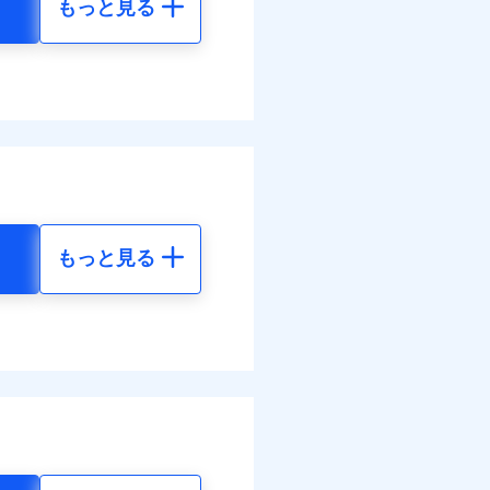
もっと見る
地震 5年
べます。
46
15,450
して最大100％で備えら
円
円
58
4,640
円
円
もっと見る
地震 5年
ネット割引が適用！（地震
00
15,450
円
円
80
4,640
円
円