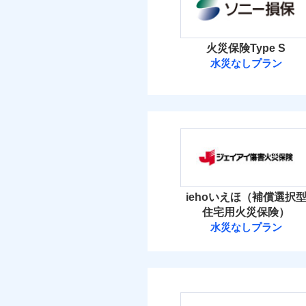
イチオシ
02
POINT
当
火災 1
すまいのリスクを6つに
火災
火災保険Type S
落雷
すまいやライフスタイル
水災なしプラン
3
建物
破裂・爆発
免責金額（自己負担
お客さまのニーズに合わ
免責
ソニー損害保険
額）
建物が全焼・全壊時（延
盗難
4
家財
す！
水濡れ
ソニー損害保険株式
「フルサポートプラン」
騒擾（じょう）
外部からの落下・
けます。
保険料（
付帯される費用の補
01
POINT
免責金額（自己負担
免責
マンション等の共同住宅専
償
額）
イチオシ
02
POINT
火災 1
iehoいえほ（補償選択
ドコモの火災保険はイ
住宅用火災保険）
補償の範
03
POINT
2
す。
建物
水災なしプラン
適用される割引
建築
付帯される費用保険
ジェイアイ傷害
保険料のお支払いでd
金
付帯サービス
住ま
が上乗せして進呈され
3
家財
火災
す。また「d払い」で
ジェイアイ傷害火災
落雷
免責金額（自己負担
破裂・爆発
3つの基本プランから
免責
額）
免責金額（自己負担