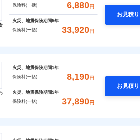
支払方法
年
一括）内訳
金額なし
年割引
補償内容を自由にカスタマイズしていただけます。ニーズに合
※2
※1水
6,880
保険料(一括)
円
支払方法
年
口座振替
月
用
償が必要か不安な人にも補償項目が選びやすいです。
破損・汚損
臨時費用
お見積り
月
※2破
銀行振込
わり・カギのトラブルサポー
年
地震 1年
火災 5年
心と信頼の事故対応で、万が一の場合も迅速に対応します。お
臨時費用
損害防止費用
※3水
火災、地震保険期間
5年
ネ
説明事項
険
どを、夜間・休日を問わず、24時間・365日対応しています。
損害防止費用
※4コ
災保険は、補償の組合せが自由だから、必要な補償に絞って選
飛来・衝突
残存物取片づけ費用
33,920
ネ
申込方法
郵
保険料(一括)
円
フォン
,960
3,300
9,0
残存物取片づけ費用
（全半損時のみ）」で、地震の被害にも火災保険の保険金額に対
建物
円
※3
円
失火見舞費用
申込方法
郵
用特約セットなし
対
です。本保険は、日新火災を引受保険会社とし、取扱代理店であるドコ
ます。
失火見舞費用
）。
レクト損害保険株式会社
水道管修理費用
対
※3
※5一
ランス（以下、ドコモ・インシュアランス）が提供するものです。
水道管修理費用
クレジットカード
地震火災費用
始期日
2026/0
,340
990
10,7
家財
円
円
地震火災費用
始期日
2025/1
コンビニ払い
※4
募集文書番号
ト損害保険株式会社のおすすめポイント
ドコモスマート保険ナビ編集部の評価
年割引
※1損
口座振替
囲
火災、地震保険期間
1年
？
囲
修理付帯費用保険金
率払、
※1水
？
※4
ターネット割引
銀行振込
一括）内訳
8,190
が低い
用
保険料(一括)
請求権保全行使手続費用保険金
円
火災保険は、補償の組合せが自由だから、必要な補償に絞って
補償内容
※2破
※2盗
4
わりサービス（24時間サポー
お見積り
等/騒
特約（全半損時のみ）」で、地震の被害にも最大100％で備え
説明事項
円
年
地震 1年
火災 5年
風災・雹（ひょう）災、雪災
説明事項
水災
損害拡大防止費用保険金
※4
火災、地震保険期間
5年
の
風災・雹（ひょう）災、雪災
水災
円（物
※3損
ウェブサイトでお手続きを完了された場合、10％のインター
あけサービス（24時間サポー
37,890
濡れは
※4損
保険料(一括)
一
円
金額なし
年割引
,300
※2
3,300
8,1
建物
※3水
円
円
限り、
※1
支払方法
年
※4一
ッシュレス・リペアサービス
災保険株式会社
さまに還元
月
ペイジ
破損・汚損
破損支払限度額50万円
ドコモスマート保険ナビ編集部の評価
災害アラート
募集文書番号
破損・汚損
臨時費用
※3
べる、だから保険料にムダがない！
,290
990
5,7
家財
円
円
初期費用補償特約
ソニー損害保険株式会社で
損害防止費用
険株式会社のおすすめポイント
ネ
募集文書番号
！
険料は下の場合の築年月で計
の復旧に関する特約
飛来・衝突
お見積もり
残存物取片づけ費用
しものときは「新価（再調達価額）」でお支払いします。
※4
飛来・衝突
申込方法
郵
ています。