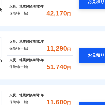
お見積り
年
地震 1年
火災 5年
火災、地震保険期間
5年
険
災保険は、補償の組合せが自由だから、必要な補償に絞って選
42,170
保険料(一括)
円
,510
3,300
11,5
（全半損時のみ）」で、地震の被害にも火災保険の保険金額に対
建物
円
円
）。
レクト損害保険株式会社
,240
990
14,8
家財
円
円
ト損害保険株式会社のおすすめポイント
囲
火災、地震保険期間
1年
？
一括）内訳
11,290
保険料(一括)
円
お見積り
年
地震 1年
火災 5年
風災・雹（ひょう）災、雪災
水災
火災、地震保険期間
5年
の
ウェブサイトでお手続きを完了された場合、10％のインター
51,740
保険料(一括)
円
,200
3,300
12,3
※1
建物
円
円
災保険株式会社
さまに還元
破損・汚損
べる、だから保険料にムダがない！
,160
990
9,7
家財
円
円
険株式会社のおすすめポイント
！
飛来・衝突
火災、地震保険期間
1年
補償選択型住宅用火災保険）
一括）内訳
11,600
保険料(一括)
円