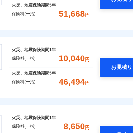
火災、地震保険期間
5年
51,668
保険料(一括)
円
株式会社
会社のおすすめポイント
火災、地震保険期間
1年
一括）内訳
10,040
保険料(一括)
円
お見積り
年
地震 1年
火災 5年
火災、地震保険期間
5年
型
46,494
保険料(一括)
円
,075
3,300
13,3
建物
円
円
火災保険株式会社
,205
990
18,2
家財
円
円
保険株式会社のおすすめポイント
火災、地震保険期間
1年
一括）内訳
8,650
保険料(一括)
円