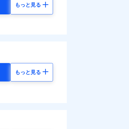
もっと見る
地震 5年
40
15,450
円
円
10
4,640
円
円
調べ）
もっと見る
地震 5年
す！
60
15,450
体制で手厚く支援します！
円
円
活もしっかりサポートしま
20
4,640
円
円