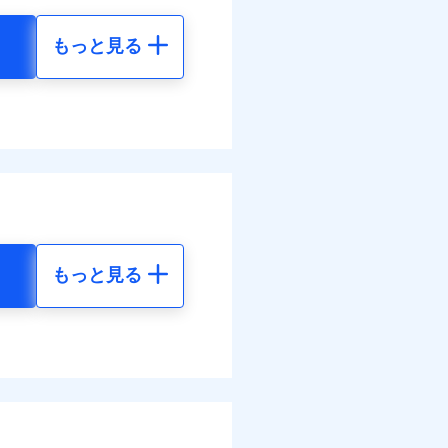
払い
わせたパック単位での補
災料率は最低リスク区分を適
払い
払い
もっと見る
払い
損・汚損の取扱いはなし
地震 5年
客さまからの事故のご連
道管修理費用の取扱いはなし
ット申込
ンビニ払の払込票をスマート
べます。
ット申込
送
アプリで支払うことができ
16
15,450
して最大100％で備えら
円
円
送
面
モと共同募集代理店である株
面
部契約のみ
1/01
18
4,640
円
円
0/01
害割合が30%未満の場合は定
水災料率は最も水災リスク
災料率は最低リスク区分を適
水災等地を適用
選べます。
損・汚損、物体の落下・飛来
難、水ぬれ等と破損等は5万
もっと見る
擾、水濡れのみ自己負担額5万
られます。
地震 5年
体の落下・飛来等/騒擾、水
害保険金として支払い
ネット割引が適用！（地震
建物のみ自己負担あり）
害保険金が支払われる場合に
括払
00
15,450
道管修理費用の取扱いはなし
費用保険金として支払い
円
円
払い
括払・年払のみ、コンビニ・
払い
ー（番号通知方式）
30
4,640
円
円
ット申込
送