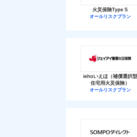
火災保険Type S
オールリスクプラン
ソニー損害保険
ソニー損害保険株式
保険料（
01
POINT
火災 1
iehoいえほ（補償選択
住宅用火災保険）
3
建物
オールリスクプラン
ジェイアイ傷害
4
家財
ジェイアイ傷害火災
保険料（
01
POINT