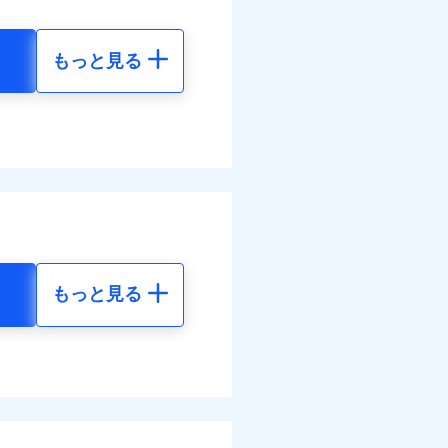
面
情報の取扱いに同意いただく
もっと見る
0/01
地震 5年
災料率は最低リスク区分を適
30
15,450
円
円
ぬれ、破損、汚損等は自己負
万円
70
4,640
円
円
故時諸費用（火災・風水災等
特約セットありも選択可能
調べ）
理費として保険金をお支払い
括払
。
情報の取扱いに同意いただく
払い
ットありも選択可能
物保険料に、バルコニー等専
払い
もっと見る
部分修繕費用特約保険料を
地震 5年
ット申込
す！
険金額×5％、300万円限度
送
体制で手厚く支援します！
括払、長期一括払のみ
80
15,450
円
円
てくれます。
面
活もしっかりサポートしま
ム契約を実現！書類の提出
ス体制で手厚く支援が受
4/01
20
4,640
円
円