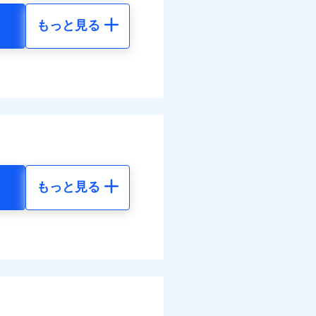
もっと見る
調べ）
地震 5年
90
15,450
円
円
括払
払い
全額お支払いいたしま
払い
30
4,640
円
円
サービスがご利用いただ
ット申込
送
括払
面
払い
もっと見る
払い
地震 5年
0/01
各種割引も充実していま
ット申込
13
15,450
円
円
災料率は最低リスク区分を適
送
※5
別に1%相当のdポイント
面
危険（盗難を除く）および破
のdポイントがたまりま
72
4,640
円
円
おいて、自己負担額5万円
0/01
括払
好みにオプションを追
括払