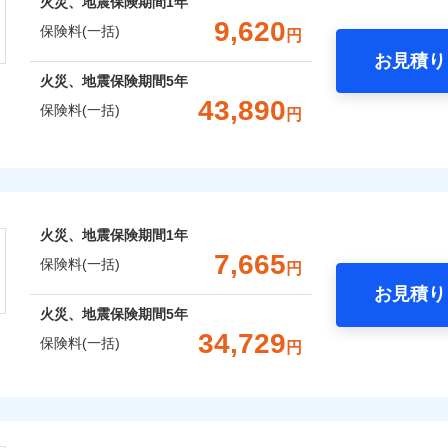
火災、地震保険期間
1年
補償選択型住宅用火災保険）
一括）内訳
失火見舞費用
れた場合は、修繕業者のご紹介などをご利用いただけます。
※5
：2026年1月
対
ィカルアシスト
9,620
保険料(一括)
円
年：2021年1月
水道管修理費用
スマートフォンアプリでお支払いが可能です。
約に先立ち、当社が提供するドコモスマート保険ナビの利用規約と個人
アシスト
年：2016年1月
お見積り
地震火災費用
始期日
2024/1
て、以下をご確認ください。
年
地震 1年
火災 5年
年：2011年1月
火災、地震保険期間
5年
囲
？
サービス利用規約
クレジットカード
予算に合わせて補償を自由にお選びいただけます。
43,890
防犯対策費用特約
※1水
保険料(一括)
円
コンビニ払い
扱いについて（プライバシーポリシー）
,020
クレジットカード
3,300
9,4
建物
円
円
”ではなく“新価”で保険金をお支払いします。
用
特別費用保険金特約
口座振替
コンビニ払い
※4
※2水
財の保険金額も自由に選べます。
上半期
新規契約数ランキング
バルコニー等専用使用部分修繕
険
風災・雹（ひょう）災、雪災
水災
補償内容
担額5
銀行振込
口座振替
ＳＯＭＰＯダイレクト損害保険株式会社で
費用特約
※6
,880
990
8,3
でもお申込み可能です！
家財
円
円
※3事
お見積もり
銀行振込
限定）
おすすめポイント
社火災保険新規契約者数より算出[
年
月]（ドコモスマート保険ナビ
保険建築年割引
※4修
説明事項
一
火災、地震保険期間
1年
します
セット割引
金額なし
※2
約に先立ち、当社が提供するドコモスマート保険ナビの利用規約と個人
破損・汚損
一括）内訳
支払方法
年
7,665
※5セ
囲
？
保険料(一括)
て、以下をご確認ください。
円
※6建
月
火災費用特約
※7
お見積り
臨時費用
サービス利用規約
用使用
飛来・衝突
年
地震 1年
火災 5年
ドコモスマート保険ナビ編集部の評価
火災、地震保険期間
5年
含む
損害防止費用
扱いについて（プライバシーポリシー）
ネ
と密接に関わる費用も損害保険金としてまとめてお支払いしま
しのQQ隊（カギあけQQサー
※7保
風災・雹（ひょう）災、雪災
34,729
水災
ドコモスマート保険ナビ編集部の評価
残存物取片づけ費用
保険料(一括)
、水まわりQQサービス）
申込方法
郵
円
ランキングをもっと見る
が一日でも早く保険金をお届けできるよう万全の損害サービス
※8一
,330
3,300
10,4
建物
円
円
失火見舞費用
※3
理と密接に関わる費用も損害保険金としてまとめてお支払いし
対
「介護アシスト」など豊富な付帯サービスでお客様の日々の生
株式会社
水道管修理費用
クレジットカード
※4
※8
申込みの方におすすめ！登記情報の自動照合によるリアルタイ
点が一日でも早く保険金をお届けできるよう万全の損害サービ
地震火災費用
コンビニ払い
始期日
2026/0
,000
※5
990
13,3
※8
家財
円
円
募集文書番号
をいただきません！
破損・汚損
会社のおすすめポイント
口座振替