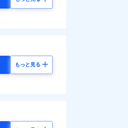
もっと見る
地震 5年
39
15,450
円
円
39
4,640
円
円