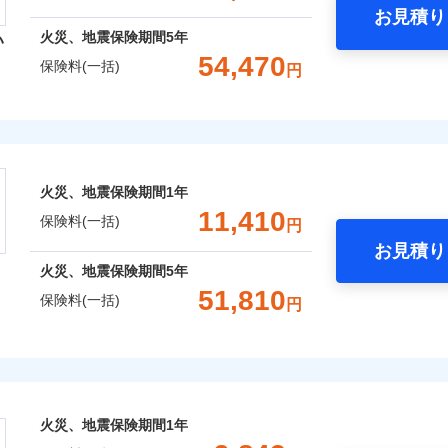
お見積り
年
地震 1年
火災 5年
火災、地震保険期間
5年
い
囲
？
予算に合わせて補償を自由にお選びいただけます。
54,470
保険料(一括)
円
,380
3,300
15,5
建物
円
円
”ではなく“新価”で保険金をお支払いします。
災保険株式会社
財の保険金額も自由に選べます。
上半期
新規契約数ランキング
風災・雹（ひょう）災、雪災
水災
,620
990
16,1
でもお申込み可能です！
家財
円
円
険株式会社のおすすめポイント
※1
社火災保険新規契約者数より算出[
年
月]（ドコモスマート保険ナビ
火災、地震保険期間
1年
一括）内訳
破損・汚損
11,410
囲
保険料(一括)
？
円
お見積り
年
地震 1年
火災 5年
飛来・衝突
火災、地震保険期間
5年
と密接に関わる費用も損害保険金としてまとめてお支払いしま
51,810
風災・雹（ひょう）災、雪災
水災
保険料(一括)
円
,440
3,300
16,9
ランキングをもっと見る
が一日でも早く保険金をお届けできるよう万全の損害サービス
建物
円
円
「介護アシスト」など豊富な付帯サービスでお客様の日々の生
※1
険
,870
990
17,4
家財
円
円
破損・汚損
おすすめポイント
火災、地震保険期間
1年
上半期
新規契約数ランキング
囲
飛来・衝突
一括）内訳
？
※2