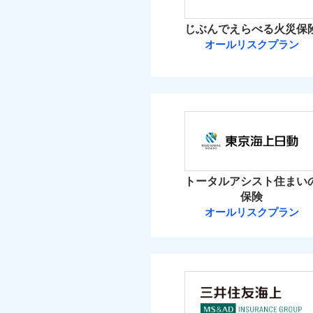
イチオシ
02
POINT
火災 1
じぶんでえらべる火災保
ソニー損保の新ネット火
オールリスクプラン
2
しかも「地震上乗せ特約
建物
れます（一部損は対象外
ＳＯＭＰＯダイ
3
家財
ＳＯＭＰＯダイレク
補償の範
03
POINT
保険料（
01
POINT
イチオシ
02
POINT
火災 1
火災
トータルアシスト住まい
落雷
お客様ご自身により、
保険
破裂・爆発
2
保険を除きます。）
建物
オールリスクプラン
東京海上日動火
減らしたコストをお客
盗難
自分に必要な補償を選
水濡れ
2
家財
騒擾（じょう）
東京海上日動火災保
地震保険もセットOK
外部からの落下・
「iehoいえほ」（
保険料（
01
POINT