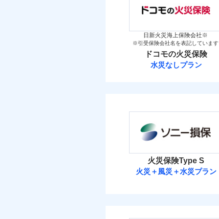
「iehoいえほ」（
金
保険料（
万一ご自宅が被害にあわ
01
新築
POINT
メデ
備考
付帯サービス
築5
コンビニ払いの払込票を
見積もりや保険会社とのご契
介護
イチオシ
02
POINT
築10
必要があります。詳細につい
火災 1
日新火災海上保険会社※
築15
補償の範
03
POINT
※引受保険会社名を表記しています
ドコモスマート保険ナビ
お客さまのニーズ・ご
ドコモの火災保険
当社による個人情報の取
2
建物
もしものとき、“時価
払込方法
その他付帯される費
水災なしプラン
用の補償
家具や電化製品等の家
払込方法
ドコモの火災保
火災
落雷
1
ネットに加え、お電話
家財
破裂・爆発
※
ドコモの火災保険
の
当
地震
適用される割引
免責金額（自己負担
家財
免責
見積もりや保険会社とのご契
盗難
額）
保険料（
01
POINT
補償の範
03
POINT
水濡れ
必要があります。詳細につい
イチオシ
02
POINT
騒擾（じょう）
その他条件
地震
ドコモスマート保険ナビ
外部からの落下・
火災 1
当社による個人情報の取
修理費だけでなく、修理
暮ら
火災保険Type S
付帯サービス
火災
付帯される費用保険
ビス
全国の損害サービス拠点
火災＋風災＋水災プラン
落雷
2
建物
金
修理費だけでなく、修
「メディカルアシスト」
破裂・爆発
ソニー損害保険
登記物件の火災保険をお
す！
全国の損害サービス拠
3
家財
と保険会社審査にお時間
けられます。
盗難
払込方法
ソニー損害保険株式
水濡れ