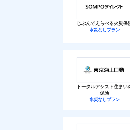
保険料（
01
免責
適用される割引
POINT
建築
加・削除することで、
払込方法
額）
償設計のため、どの補
盗難
イチオシ
02
POINT
水濡れ
水ま
火災 1
付帯サービス
日新火災が提供する安
騒擾（じょう）
ト
じぶんでえらべる火災保
絡の受付や事故相談な
ソニー損保の新ネット火
外部からの落下・
付帯される費用保険
水災なしプラン
1
しかも「地震上乗せ特約
金
建物
付帯される費用保険
備考
諸費
正式名称は、すまいの保険
金
れます（一部損は対象外
ＳＯＭＰＯダイ
式会社ドコモ・インシュア
2
家財
ＳＯＭＰＯダイレク
払込方法
建築
補償の範
適用される割引
03
POINT
補償の範
03
POINT
イン
保険料（
01
POINT
その他付帯される費
ソニー損保の新ネット
イチオシ
用の補償
※
02
POINT
水ま
しかも、「地震上乗せ
火災 1
火災
ト）
トータルアシスト住まい
火災
落雷
お客様ご自身により、
カギ
落雷
保険
免責金額（自己負担
破裂・爆発
付帯サービス
ト）
免責
適用される割引
破裂・爆発
建築
1
保険を除きます。）
建物
水災なしプラン
額）
キャ
東京海上日動火
減らしたコストをお客
盗難
家財
気象
盗難
自分に必要な補償を選
水濡れ
1
家財
その他条件
水災
水濡れ
騒擾（じょう）
東京海上日動火災保
地震保険もセットOK
騒擾（じょう）
※保
建物
外部からの落下・
補償を自由に選べて、も
付帯される費用保険
外部からの落下・
算し