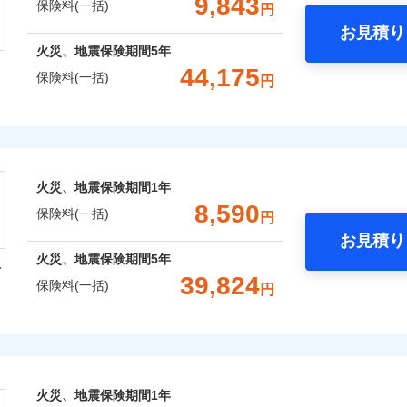
9,843
保険料(一括)
円
お見積り
社火災保険新規契約者数より算出[
補償内容
年
月]（ドコモスマート保険ナビ
年
地震 1年
火災 5年
火災、地震保険期間
5年
整理し、補償内容をシンプルにわかりやすくしています！
風災・雹（ひょう）災、雪災
水災
44,175
保険料(一括)
円
に応じた契約プランをご用意しています。
,010
3,300
13,3
建物
円
円
一
※1
せてオプションの特約のご選択が可能です。
金額なし
※2
株式会社
支払方法
年
床面積に対する損害の割合が80％以上）には、建物保険金額を
破損・汚損
月
,110
990
18,3
補償内容
家財
円
円
臨時費用
ランキングをもっと見る
会社のおすすめポイント
※
、「セレクト（水災なし）プラン
」の場合は、暮らしのQQ隊
損害防止費用
ネ
火災、地震保険期間
1年
飛来・衝突
残存物取片づけ費用
一括）内訳
申込方法
郵
8,590
一
保険料(一括)
金額なし
用
円
失火見舞費用
対
支払方法
年
お見積り
水道管修理費用
月
年
地震 1年
火災 5年
火災、地震保険期間
5年
型
地震火災費用
臨時費用
始期日
2025/1
ンターネット完結型の保険のため、保険料がリーズナブルで、
39,824
保険料(一括)
損害防止費用
囲
円
ネ
？
,239
3,300
9,7
建物
円
円
年割引
※1水
残存物取片づけ費用
申込方法
郵
火災保険株式会社
用
ポイントがたまります！保険料に対して、通常のdポイントとは
補償内容
失火見舞費用
説明事項
対
※2雑
補償内容
いの緊急かけつけサービス
るため、「d払い」や「dカード」でお支払いの場合は最大2%
,314
990
14,3
水道管修理費用
家財
円
※3
円
汚損に
風災・雹（ひょう）災、雪災
水災
あれば、ポイントで保険料を支払うこともできます。
保険株式会社のおすすめポイント
地震火災費用
始期日
2024/1
クレジットカード
一
ご自身にぴったりの補償をお選びいただけます。さらに、自分
金額なし
火災、地震保険期間
1年
※2
募集文書番号
※1
一
コンビニ払い