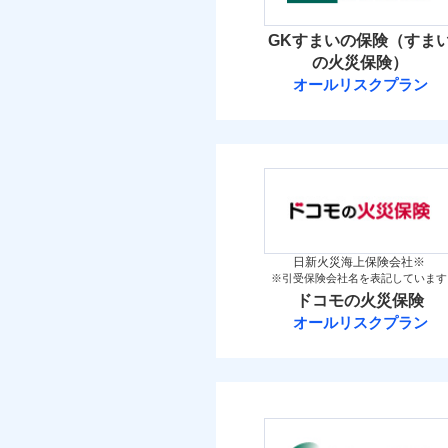
イチオシ
02
POINT
火災 1
GKすまいの保険（すま
補償の範
03
POINT
お客さまのニーズ・ご
の火災保険）
3
建物
オールリスクプラン
もしものとき、“時価
三井住友海上火
家具や電化製品等の家
火災
落雷
3
ネットに加え、お電話
家財
破裂・爆発
三井住友海上火災保
当
保険料（
01
POINT
盗難
補償の範
03
POINT
水濡れ
イチオシ
02
POINT
騒擾（じょう）
火災 1
外部からの落下・
日新火災海上保険会社※
※引受保険会社名を表記しています
修理費だけでなく、修理
火災
ドコモの火災保険
3
全国の損害サービス拠点
建物
落雷
オールリスクプラン
「メディカルアシスト」
破裂・爆発
ドコモの火災保
す！
3
家財
盗難
※
ドコモの火災保険
の
水濡れ
騒擾（じょう）
補償の範
外部からの落下・
保険料（
03
POINT
01
POINT