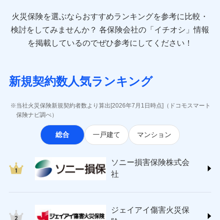
最適設計が実現できます。スマホ・PCで手続きが完結
臨時費用
お見積もり
direct.co.jp/)
し、24時間365日の事故受付で万一の際も安心。保険
損害防止費用
始期日
2024/10/01
火災保険を選ぶならおすすめランキングを参考に比較・
アニコム損害保険株式会社 (https://www.anicom-
始期日
2026/08/01
修理費だけでなく、修理と密接に関わる費用も損害
料に応じてdポイントもたまる、利便性とおトクさを兼
残存物取片づけ費用
付帯される費用保
sompo.co.jp/)
検討をしてみませんか？
各保険会社の「イチオシ」情報
見積もりや保険会社とのご契約に先立ち、当社が提供する
険金
保険金としてまとめてお支払いしてくれます。
ね備えた火災保険です。
失火見舞費用
※1水災料率は最低リスク区分を適用
※2
東京海上ダイレクト損害保険株式会社
※1盗難、水濡れ、騒擾（じょう）、
を掲載しているのでぜひ参考にしてください！
ドコモスマート保険ナビの利用規約と個人情報の取扱いに
※2盗難および水ぬれについては対象
水道管修理費用
外部からの落下・飛来・衝突は自動付
※3
(https://www.e-design.net/)
全国の損害サービス拠点が一日でも早く保険金をお
同意いただく必要があります。詳細について、以下をご確
です。
帯です。
地震火災費用
AIG損害保険株式会社
※4
届けできるよう万全の損害サービス体制で手厚く支
ドコモスマート保険ナビ編集部の評価
認ください。
※3水ぬれは自己負担額5万円
※2水まわりトラブル、カギ開け対
(https://www.aig.co.jp/sonpo)
援が受けられます。
※4事故時諸費用（火災・風水災等限
応、ガラス破損の場合に60分までの
ドコモスマート保険ナビサービス利用規約
新規契約数人気ランキング
その他付帯される
ＳＢＩ損害保険株式会社
定）特約セットありも選択可能
修理付帯費用
簡易作業無料でご提供いたします。弊
「メディカルアシスト」「介護アシスト」など豊富
登記物件の火災保険をお申込みの方におすすめ！登記
費用の補償
当社による個人情報の取扱いについて（プライバシー
ドコモの火災保険で
説明事項
(https://www.sbisonpo.co.jp/)
※5修理費として保険金をお支払いし
社提携業者にて24時間365日受付。受
な付帯サービスでお客様の日々の生活も充実したサ
情報の自動照合によるリアルタイム契約を実現！書類
説明事項
ポリシー）
ます。
お見積もり
ジェイアイ傷害火災保険株式会社
付後、専門業者が対応に向かいます。
当社火災保険新規契約者数より算出[2026年7月1日時点]（ドコモスマート
ポートが受けられます。
※6セットありも選択可能
の提出と保険会社審査にお時間をいただきません！
インターネット割引
(https://www.jihoken.co.jp/)
ガラス破損の対応時間は9時～20時と
保険ナビ調べ）
※7建物保険料に、バルコニー等専用
なります。
適用される割引
指定工務店割引
ソニー損害保険株式会社
使用部分修繕費用特約保険料を含む
見積もりや保険会社とのご契約に先立ち、当社が提供する
※3クレジットカード会社の分割払い
総合
一戸建て
マンション
(https://www.sonysonpo.co.jp/)
建築年割引（地震保険）
※8保険金額×5％、300万円限度
ドコモスマート保険ナビの利用規約と個人情報の取扱いに
が可能なことがあります。詳しくは各
損害保険ジャパン株式会社 (https://www.sompo-
※9一括払、長期一括払のみ
同意いただく必要があります。詳細について、以下をご確
クレジットカード会社にご確認くださ
その他条件
japan.co.jp/)
指定工務店特約
※5
い。
認ください。
ソニー損害保険株式会
東京海上日動火災保険株式会社で
ジェイアイ傷害火災保険株式会社で
ＳＯＭＰＯダイレクト損害保険株式会社
社
ドコモスマート保険ナビサービス利用規約
お見積もり
お見積もり
(https://www.sompo-direct.co.jp/)
すまいのサポート24
募集文書番号
募集文書番号
当社による個人情報の取扱いについて（プライバシー
チューリッヒ保険会社 (https://www.zurich.co.jp/)
リフォーム相談サービス
付帯サービス
東京海上日動火災保険株式会社の
ポリシー）
ジェイアイ傷害火災保険株式会社の
東京海上日動火災保険株式会社
長期優良住宅の維持保全サポートサー
詳細を見る
詳細を見る
ジェイアイ傷害火災保
(https://www.tokiomarine-nichido.co.jp/)
ビス