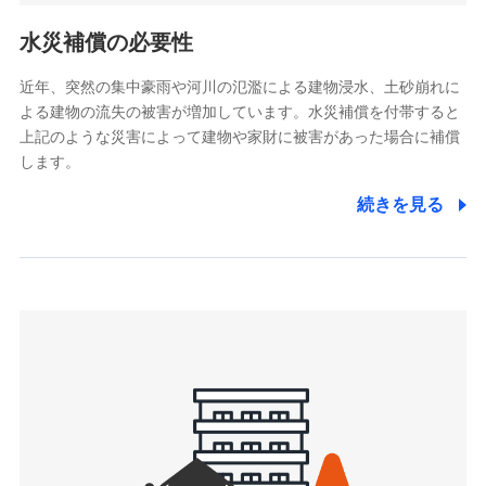
リトルファミリー少額短期保険株式会社
ポリシー）
(https://www.littlefamily-ssi.com/)
水災補償の必要性
2.共同募集を行う代理店から受領する個人情報
近年、突然の集中豪雨や河川の氾濫による建物浸水、土砂崩れに
よる建物の流失の被害が増加しています。水災補償を付帯すると
郵便、電話、およびＥメール等により、当社と取引のあるも
しくは委託を受けている保険会社・提携会社の保険その他に
上記のような災害によって建物や家財に被害があった場合に補償
関する情報を提供し、金融商品等の契約を勧奨するため、ま
します。
た維持管理等の委託業務遂行のため、またそれらに付帯、関
連する当社および提携会社のサービスを案内、提供するため
続きを見る
（なお、当社は複数の保険会社と取引があり、取得した個人
情報を取引のある他の保険会社の商品・サービスをご提案す
るために利用させていただくことがあります。）
上記に係る連絡・手続き・管理等付帯業務を行うため
3.セミナー募集サイトから取得した個人情報
各種セミナーの案内、開催のため
上記に係る連絡・手続き・管理等付帯業務を行うため
4.家族・友達紹介にて取得した個人情報
被紹介者への連絡、及び当社と取引のあるもしくは委託を受