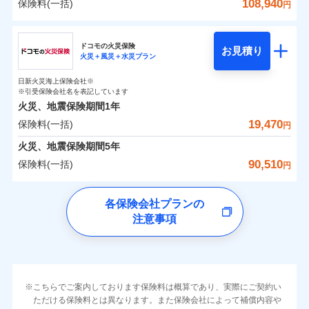
詳細を見る
火災 1年
地震 1年
カギあけサービス（24時間サポー
108,940
保険料(一括)
火災
風災・雹（ひょ
円
※1雑危険（盗難を除く）および破汚
月払い
付帯サービス
す。
水濡れ
説明事項
見積もりや保険会社とのご契約に先立ち、当社が提供する
落雷
ト）
月払い
う）災、雪災
家財破損支払限度額50万円
損において、自己負担額5万円
騒擾（じょう）
当社火災保険新規契約者数より算出[
年
月]（ドコモスマート保険
その他条件
破裂・爆発
チューリッヒ保険会社
ドコモスマート保険ナビの利用規約と個人情報の取扱いに
ネットに加え、お電話でもお申込み可能です！
イチオシ
02
キャッシュレス・リペアサービス
POINT
建物の復旧に関する特約
外部からの落下・
破損・汚損
0
3,380
11,950
ナビ調べ）
建物
円
円
円
ネット申込
見積もりや保険会社とのご契約に先立ち、当社が提供する
同意いただく必要があります。詳細について、以下をご確
飛来・衝突
ネット申込
ドコモスマート保険ナビ編集部の評価
ドコモの火災保険
気象災害アラート
募集文書番号
お見積り
ドコモスマート保険ナビの利用規約と個人情報の取扱いに
申込方法
水災
郵送
盗難
※4
認ください。
火災＋風災＋水災プラン
チューリッヒ保険会社のおすすめポイント
修理費だけでなく、修理と密接に関わる費用も損害保
申込方法
郵送
メディカルアシスト
水濡れ
同意いただく必要があります。詳細について、以下をご確
付帯サービス
対面
補償の範囲
※1
？
0
03
3,160
3,590
POINT
家財
騒擾（じょう）
円
険金としてまとめてお支払いします！
ドコモスマート保険ナビサービス利用規約
※保険料は下の場合の築年月で計算し
対面
円
円
介護アシスト
日新火災海上保険会社※
認ください。
すまいのリスクを６つに整理し、補償内容をシンプ
保険料（一括）内訳
01
外部からの落下・
破損・汚損
POINT
ています。
※引受保険会社名を表記しています
全国の損害サービス拠点が一日でも早く保険金をお届
当社による個人情報の取扱いについて（プライバシー
飛来・衝突
ルにして、わかりやすいのが特徴です。
始期日
2024/10/01
ドコモスマート保険ナビサービス利用規約
新築：2026年1月
火災、地震保険期間
1年
始期日
2026/04/01
ポリシー）
クレジットカード
備考
けできるよう万全の損害サービス体制で手厚く支援し
築5年：2021年1月
すまいやライフスタイルに応じた契約プランを選べ
当社による個人情報の取扱いについて（プライバシー
19,470
保険料(一括)
火災
風災・雹（ひょ
火災 1年
地震 1年
コンビニ払い
円
ランキングをもっと見る
ます！
築10年：2016年1月
※1破損・汚損の取扱いはなし
払込方法
ポリシー）
落雷
う）災、雪災
ます。
※1損害割合が30%未満の場合は定率
口座振替
築15年：2011年1月
「メディカルアシスト」「介護アシスト」など豊富な
ドコモスマート保険ナビ編集部の評価
※2水道管修理費用の取扱いはなし
火災、地震保険期間
破裂・爆発
5年
補償内容
払、水災料率は最低リスク区分を適用
建物が全焼・全壊時（延床面積に対する損害の割合
0
説明事項
※3コンビニ払の払込票をスマートフ
6,500
11,950
銀行振込
建物
円
付帯サービスでお客様の日々の生活もしっかりサポー
円
円
90,510
保険料(一括)
※2破損・汚損、水ぬれは自己負担額
円
イチオシ
02
ォンアプリで支払うことができます。
POINT
が80％以上）には、建物保険金額を全額お支払いし
クレジットカード
水災
盗難
トします！
5万円
ソニー損保の新ネット火災保険は、補償の組合せが
※4一部契約のみ
水濡れ
ドコモの火災保険
てくれます。
一括払
コンビニ払い
※3失火見舞費用の取扱いはなし
免責金額（自己負
※3
※1
自由だから、必要な補償に絞って選べます。
免責金額なし
騒擾（じょう）
払込方法
※1
0
2,070
3,590
すまいのリスクを6つに整理し、補償内容をシンプルに
家財
円
円
円
上半期
新規契約数ランキング
各保険会社プランの
※4水道管修理費用の取扱いはなし
担額）
支払方法
年払い
口座振替
※
家族Eye（親族連絡先制度）
がご利用できます。
外部からの落下・
破損・汚損
募集文書番号
しかも、「地震上乗せ特約（全半損時のみ）」で、
説明事項
（破損・汚損等危険補償特約で補償対
わかりやすくしています！
注意事項
飛来・衝突
※
ドコモの火災保険
のおすすめポイント
補償の範囲
月払い
銀行振込
？
03
POINT
※「ご契約者（保険にご加入されたお客さま）」が、その保険
補償内容
象となる場合があります）
地震の被害にも最大100％で備えられます。
すまいやライフスタイルに応じた契約プランをご用意
臨時費用
当社火災保険新規契約者数より算出[
年
月]（ドコモスマート保険
契約に関する緊急連絡先としてご親族を登録する制度。
※5地震火災費用の取扱いはなし
保険料（一括）内訳
01
POINT
しています。
損害防止費用
ナビ調べ）
ネット申込
一括払
※6火災・風災等の事故により建物に
お客さまのニーズに合わせてオプションの特約のご選
残存物取片づけ費用
申込方法
付帯される費用保
損害が生じたとき、日新火災がご案内
郵送
支払方法
年払い
免責金額（自己負
火災
風災・雹（ひょ
免責金額なし
険金
する修理業者（指定工務店）が建物の
落雷
う）災、雪災
択が可能です。
失火見舞費用
担額）
火災 1年
地震 1年
対面
※2
月払い
こちらでご案内しております保険料は概算であり、実際にご契約い
イチオシ
破裂・爆発
02
修理を行います。
POINT
建物が全焼・全壊時（延床面積に対する損害の割合が
ただける保険料とは異なります。また保険会社によって補償内容や
水道管修理費用
※3