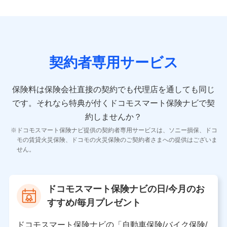
9.お問い合わせ情報
各種お問い合わせに対応するため
契約者専用サービス
10.受託業務の 個人情報
受託業務の遂行およびこれらに準ずる業務の遂行のため
保険料は保険会社直接の契約でも代理店を通しても同じ
です。
それなら特典が付くドコモスマート保険ナビで契
11.マイカー通勤管理クラウド並びに法人向けASPサー
ビスに関してのお問い合わせ情報
約しませんか？
各種お問い合わせに対応するため
ドコモスマート保険ナビ提供の契約者専用サービスは、ソニー損保、ドコ
当社のサービスに関する情報提供や、皆様に有用なお知らせ
モの賃貸火災保険、ドコモの火災保険のご契約者さまへの提供はございま
をお送りするため
せん。
アンケートの送付のため
当社のサービスや媒体の運営改善に必要なデータを解析し、
分析するため
当社の対応品質向上やお問い合わせ内容の正確な把握のため
ドコモスマート保険ナビの日/今月のお
個人情報保護管理者の職名、連絡先
すすめ/毎月プレゼント
株式会社ドコモ・インシュアランス 営業部長
〒103-0013 東京都中央区日本橋人形町2-14-10 アー
ドコモスマート保険ナビの「自動車保険/バイク保険/