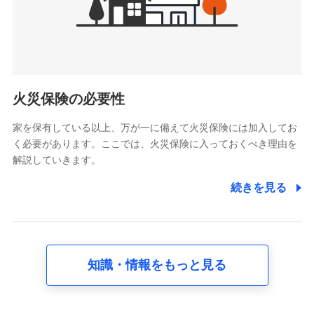
けている保険会社・提携会社の保険その他に関する情報を提
供し、金融商品等の契約を勧奨するため
アンケートやキャンペーン等の実施のため
上記に係る連絡・手続き・管理等付帯業務を行うため
5.通話録音にて取得する情報
電話対応の品質向上およびお問合せ内容の正確な把握のため
火災保険の必要性
家を保有している以上、万が一に備えて火災保険には加入してお
6.採用応募者の個人情報
く必要があります。ここでは、火災保険に入っておくべき理由を
採用選考および入社手続を実施するため
解説していきます。
7.社員（従業者）の個人情報
続きを見る
人事･勤怠･健康・労務等の管理、給与支給、福利厚生・採用
退職関連処理等の各種手続きのため、当社と従業員または従
業員同士の連絡のため
知識・情報をもっと見る
8.取引先個人情報
取引先としての選定業務、営業情報の提供業務、契約締結手
続き業務、取引管理業務、およびこれらに準ずる業務の遂行
のため