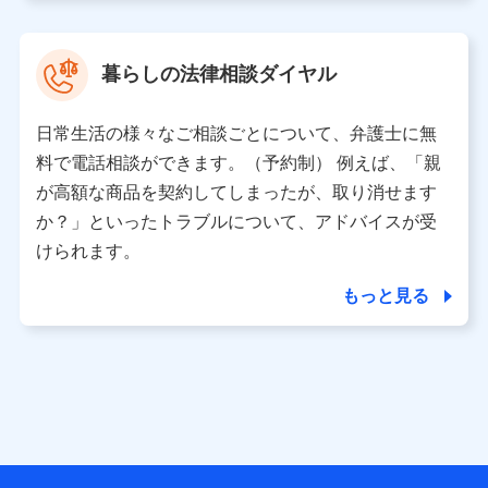
取得した、以下の情報などの個人データ
基本情報
氏名、電話番号、メールアドレス、お客さまの識別子、属
暮らしの法律相談ダイヤル
性、連絡先、dポイントサービスのご利用に関する情報。例
として、dポイントカード番号、性別、年齢、家族構成、住
所、dポイント残高、dポイント利用履歴などが含まれます。
日常生活の様々なご相談ごとについて、弁護士に無
利用情報
料で電話相談ができます。（予約制） 例えば、「親
当社又は株式会社NTTドコモが提供する各種サービスなどの
ご契約・ご利用などに関する情報。例として、当社又は株式
が高額な商品を契約してしまったが、取り消せます
会社NTTドコモが提供する各種サービスのご契約状態・ご利
か？」といったトラブルについて、アドバイスが受
用履歴インターネット利用時の行動に関する情報、アプリケ
ーション利用時の行動に関する情報、購入されたサービスや
けられます。
商品の名称・購入場所・決済に関する情報、アンケートの回
答に関する情報などが含まれます。
もっと見る
保険関連サービス情報
当社又は株式会社NTTドコモが提供する保険関連サービスに
関して取得し、又は保有する情報。例として、見積請求受付
時、資料請求受付時又はユーザー登録受付時に提供いただい
た情報（氏名、住所、生年月日、性別、保険契約者と被保険
者の関係、保険加入の目的、保険商品の内容、保険料、保険
料のお支払方法、車のメーカーや走行距離などの情報、建物
の構造や築年数などの情報、ペットの種類や年齢など）及び
お客様との応対記録 （お客様に提示した比較見積の試算結