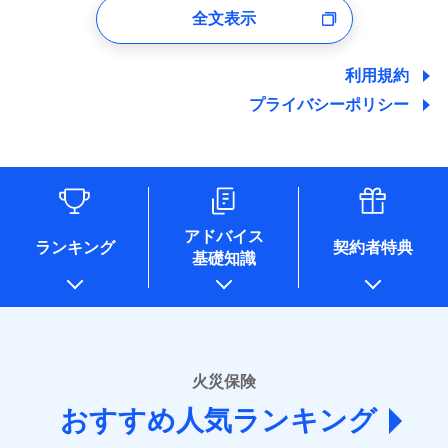
支払方法
年払い
口座振替
バルコニー等専用使用部分修繕費
付時
募集文書番号
※4地震火災費用の取扱いはなし
全文表示
地震の被害にも最大100％で備えられます。
ポリシー）
当社による個人情報の取扱いについて（プライバシー
用特約
※7
月払い
銀行振込
火災
風災・雹（ひょ
ユーザー登録受付および、管理のため
※5火災・風災等の事故により建物に
その他条件
住まいのアシスタンスサービス
※2
ポリシー）
落雷
う）災、雪災
郵便、電話、およびＥメール等により、当社と取引のあるも
損害が生じたとき、日新火災がご案内
破裂・爆発
地震保険建築年割引
ネット申込
一括払
しくは委託を受けている保険会社・提携会社の保険その他に
する修理業者（指定工務店）が建物の
利用規約
適用される割引
WEB見積もり+メールアドレス登録後
家財セット割引
関する情報を提供し、金融商品等の契約を勧奨するため、ま
申込方法
修理を行います。
郵送
支払方法
年払い
から4営業日+1日以降、お客さまが決
プライバシーポリシー
水災
盗難
備考
た維持管理等の委託業務遂行のため、またそれらに付帯、関
対面
月払い
済した時点で保険のお申し込みと完了
水濡れ
連する当社および提携会社のサービスを案内、提供するため
その他条件
ソニー損害保険株式会社で
地震火災費用特約
※1
※8
募集文書番号
騒擾（じょう）
となります。
（なお、当社は複数の保険会社と取引があり、取得した個人
ドコモスマート保険ナビ編集部の評価
お見積もり
外部からの落下・
破損・汚損
始期日
2025/10/01
ネット申込
情報を取引のある他の保険会社の商品・サービスをご提案す
飛来・衝突
クレジットカード
※9
クレジットカード
申込方法
郵送
※3
るために利用させていただくことがあります。）
コンビニ払い
補償を自由に選べて、もしものときは「新価（再調達
※9
※1水災料率は最低リスク区分を適用
各種セミナーの開催のため
コンビニ払い
対面
見積もりや保険会社とのご契約に先立ち、当社が提供する
払込方法
払込方法
※2損害保険金として支払い
コンサルティングサービスの実施のため
口座振替
価額）」でお支払いします。
口座振替
説明事項
ドコモスマート保険ナビの利用規約と個人情報の取扱いに
アドバイス
※3損害保険金が支払われる場合に限
アンケートやキャンペーン等の実施のため
ランキング
契約者特典
銀行振込
万一ご自宅が被害にあわれた場合は、修繕業者のご紹
※9
始期日
2026/01/01
同意いただく必要があります。詳細について、以下をご確
銀行振込
基礎知識
り、費用保険金として支払い
上記に係る案内・手続き・管理等付帯業務を行うため
ドコモスマート保険ナビ編集部の評価
介などをご利用いただけます。
認ください。
* 当社が委託を受けている保険会社の情報は、保険会社
一括払
※1損害割合が30%未満の場合は定率
コンビニ払いの払込票をスマートフォンアプリでお支
一括払
ドコモスマート保険ナビサービス利用規約
募集文書番号
のホームページに掲載しておりますので、ご確認くださ
払、水災料率は最も水災リスクが低い
支払方法
年払い
補償内容
払いが可能です。
支払方法
年払い
ドコモの火災保険は、基本補償となる火災、破裂・爆
い。
当社による個人情報の取扱いについて（プライバシー
水災等地を適用
月払い
説明事項
月払い
ポリシー）
発に加え、風災、落雷や盗難・水ぬれなど住まいを取
※2水道管修理費用の取扱いはなし
■損害保険
※3一括払・年払のみ、コンビニ・ペ
り巻く多様なリスクに対応。3つの基本プランから選択
火災保険
免責金額（自己負
ネット申込
ネット申込
イジー（番号通知方式）
あいおいニッセイ同和損害保険株式会社
免責金額なし
でき、さらに補償内容を自由にカスタマイズ可能なた
担額）
申込方法
郵送
おすすめ人気ランキング
申込方法
(https://www.aioinissaydowa.co.jp/)
郵送
め、住居形態やライフスタイルに合わせて無駄のない
対面
ＳＯＭＰＯダイレクト損害保険株式会社で
募集文書番号
アクサ損害保険株式会社 (https://www.axa-
対面
ドコモスマート保険ナビ編集部の評価