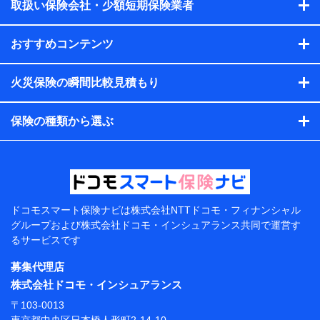
会社のサービスを案内、提供するため
取扱い保険会社・少額短期保険業者
（各サービスで取得したサービス利用履歴、ウェブサイトの
閲覧履歴、購買履歴、ご契約内容等のパーソナルデータを分
おすすめコンテンツ
析して、お客さまの趣味・嗜好・傾向に応じたサービス・商
品等に関するご提案や広告の配信等を行うことがありま
す。）
火災保険の瞬間比較見積もり
各種セミナーの開催のため
コンサルティングサービスの実施のため
アンケートやキャンペーン等の実施のため
保険の種類から選ぶ
上記に係る案内・手続き・管理等付帯業務を行うため
【当該個人データの管理について責任を有する者の名
称・住所・代表者名】
当該個人データを取り扱う各共同利用者（詳細は次のと
おり）
ドコモスマート保険ナビは
株式会社NTTドコモ・フィナンシャル
東京都千代田区永田町2丁目11番1号 山王パークタワー
グループおよび
株式会社ドコモ・インシュアランス共同で
運営す
株式会社NTTドコモ 代表取締役社長 前田 義晃
るサービスです
東京都中央区日本橋人形町2-14-10 アーバンネット日
募集代理店
本橋ビル 3F
株式会社ドコモ・インシュアランス
株式会社ドコモ・インシュアランス 代表取締役社
〒103-0013
長 吉村 忠義
東京都中央区日本橋人形町2-14-10