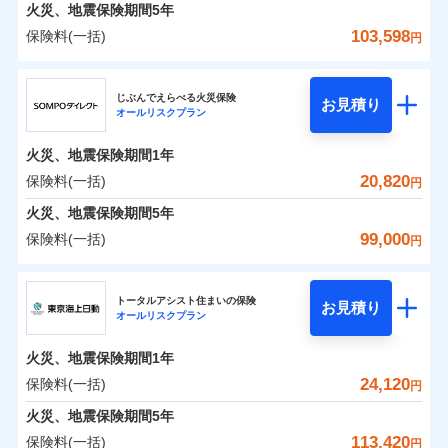
火災 1年
地震 1年
火災、地震保険期間
5年
103,598
保険料(一括)
円
0
4,317
11,950
建物
円
円
円
ジェイアイ傷害火災保険株式会社
じぶんでえらべる火災保険
お見積り
オールリスクプラン
0
4,395
3,590
ジェイアイ傷害火災保険株式会社のおすすめポイ
家財
円
円
円
ント
火災、地震保険期間
1年
保険料（一括）内訳
20,820
保険料(一括)
01
POINT
円
火災、地震保険期間
5年
火災 1年
地震 1年
99,000
保険料(一括)
円
イチオシ
02
POINT
ＳＯＭＰＯダイレクト損害保険株式会社
0
3,600
11,950
建物
円
円
円
ソニー損保の新ネット火災保険は、補償の組合せが自
トータルアシスト住まいの保険
お見積り
オールリスクプラン
ＳＯＭＰＯダイレクト損害保険株式会社のおすす
由だから、必要な補償に絞って選べます。
0
3,090
3,590
めポイント
家財
円
円
円
しかも「地震上乗せ特約（全半損時のみ）」で、地震
火災、地震保険期間
1年
の被害にも火災保険の保険金額に対して最大100％で備
保険料（一括）内訳
24,120
保険料(一括)
01
POINT
円
えられます（一部損は対象外）。
火災、地震保険期間
5年
火災 1年
地震 1年
113,420
保険料(一括)
円