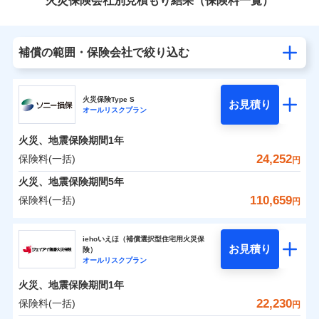
火災保険会社別見積もり結果（保険料一覧）
補償の範囲・保険会社で絞り込む
火災保険Type S
お見積り
オールリスクプラン
火災、地震保険期間
1年
24,252
保険料(一括)
円
火災、地震保険期間
5年
110,659
保険料(一括)
円
ソニー損害保険株式会社
iehoいえほ（補償選択型住宅用火災保
お見積り
険）
ソニー損害保険株式会社のおすすめポイント
オールリスクプラン
火災、地震保険期間
1年
保険料（一括）内訳
01
POINT
22,230
保険料(一括)
円