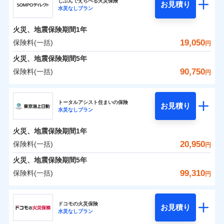
ドコモの火災保険はインターネット完結型の保険の
騒擾（じょう）
じぶんでえらべる火災保険
残存物取片づけ費用
「フルサポートプラン」、「セレクト（水災なし）プ
付帯される費用の
お見積り
外部からの落下・
破損・汚損
水災なしプラン
0
3,504
3,590
ジェイアイ傷害火災保険株式会社のおすすめポイ
家財
円
ため、保険料がリーズナブルで、各種割引も充実し
円
円
補償
※
失火見舞費用
ラン
」の場合は、暮らしのQQ隊サービスがご利用い
免責金額（自己負
飛来・衝突
免責金額なし
ント
ています。
担額）
水道管修理費用
ただけます。
火災、地震保険期間
1年
保険料のお支払いでdポイントがたまります！保険
地震火災費用
マンション等の共同住宅専用
保険料（一括）内訳
19,050
保険料(一括)
01
POINT
円
臨時費用
料に対して、通常のdポイントとは別に1%相当のd
火災、地震保険期間
5年
損害防止費用
適用される割引
建築年割引
ポイントが上乗せして進呈されるため、「d払い」
火災 1年
地震 1年
90,750
保険料(一括)
補償の範囲
補償内容
残存物取片づけ費用
？
付帯される費用保
03
円
POINT
や「dカード」でお支払いの場合は最大2%のdポイ
イチオシ
02
POINT
付帯サービス
険金
住まいの緊急かけつけサービス
失火見舞費用
ントがたまります。また「d払い」であれば、ポイ
ＳＯＭＰＯダイレクト損害保険株式会社
補償内容
0
3,050
11,950
建物
円
円
円
水道管修理費用
※3
ントで保険料を支払うこともできます。
ソニー損保の新ネット火災保険は、補償の組合せが自
トータルアシスト住まいの保険
免責金額（自己負
クレジットカード
お見積り
火災
地震火災費用
風災・雹（ひょ
免責金額なし
※2
水災なしプラン
3つの基本プランからご自身にぴったりの補償をお
ＳＯＭＰＯダイレクト損害保険株式会社のおすす
担額）
由だから、必要な補償に絞って選べます。
落雷
う）災、雪災
コンビニ払い
払込方法
0
免責金額（自己負
破裂・爆発
2,190
3,590
めポイント
選びいただけます。さらに、自分好みにオプション
家財
円
円
円
しかも「地震上乗せ特約（全半損時のみ）」で、地震
免責金額なし
口座振替
※2
適用される割引
建築年割引
火災、地震保険期間
1年
担額）
臨時費用
を追加・削除することで、補償内容を自由にカスタ
の被害にも火災保険の保険金額に対して最大100％で備
銀行振込
保険料（一括）内訳
20,950
保険料(一括)
01
POINT
水災
盗難
円
損害防止費用
マイズしていただけます。ニーズに合わせたパック
えられます（一部損は対象外）。
付帯サービス
水まわり・カギのトラブルサポート
水濡れ
臨時費用
※1
残存物取片づけ費用
火災、地震保険期間
5年
付帯される費用保
単位での補償設計のため、どの補償が必要か不安な
騒擾（じょう）
一括払
損害防止費用
外部からの落下・
険金
破損・汚損
火災 1年
地震 1年
失火見舞費用
人にも補償項目が選びやすいです。
99,310
保険料(一括)
備考
諸費用特約セットなし
支払方法
年払い
円
飛来・衝突
残存物取片づけ費用
付帯される費用保
※3
補償の範囲
水道管修理費用
？
03
※3
POINT
日新火災が提供する安心と信頼の事故対応で、万が
月払い
険金
東京海上日動火災保険株式会社
失火見舞費用
イチオシ
02
POINT
0
2,700
地震火災費用
11,950
クレジットカード
建物
円
円
円
一の場合も迅速に対応します。お客さまからの事故
水道管修理費用
ドコモの火災保険
お見積り
コンビニ払い
ネット申込
※4
のご連絡の受付や事故相談などを、夜間・休日を問
水災なしプラン
払込方法
東京海上日動火災保険株式会社のおすすめポイン
お客様ご自身により、ウェブサイトでお手続きを完
地震火災費用
建築年割引
火災
風災・雹（ひょ
口座振替
申込方法
郵送
わず、24時間・365日対応しています。
適用される割引