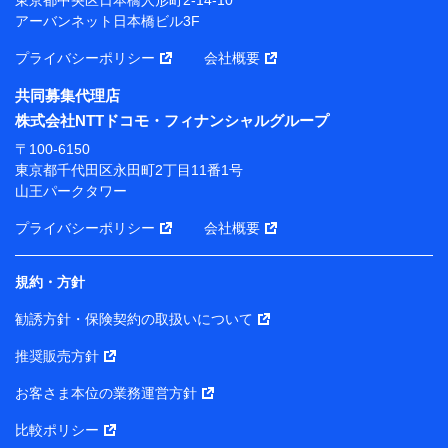
アーバンネット日本橋ビル3F
※ 当社および株式会社NTTドコモは、お客さまの情報
を利用させていただくにあたっては、「NTTドコモ パー
プライバシーポリシー
会社概要
ソナルデータ憲章」に定める行動原則を順守します 。
※ パーソナルデータダッシュボードの「第三者提供の
共同募集代理店
管理」の設定状態にかかわらず、共同利用する場合があ
株式会社NTTドコモ・フィナンシャルグループ
ります。
〒100-6150
※ dポイントクラブ会員ではないお客さま（2019年12
東京都千代田区永田町2丁目11番1号
月11日以降、一度もdポイントクラブ会員であったこと
山王パークタワー
がないお客さまに限る）に関する、2019年12月10日以
前に取得した個人データは、こちら の利用目的の範囲内
プライバシーポリシー
会社概要
に限って共同利用します。
規約・方針
当社は株式会社NTTドコモ・フィナンシャルグループ
との間で、以下のとおり個人データを共同利用しま
勧誘方針・保険契約の取扱いについて
す。
推奨販売方針
【共同して利用される利用データの項目】
当社または株式会社NTTドコモ・フィナンシャルグルー
お客さま本位の業務運営方針
プがサービス提供等を通じて取得した、以下の情報など
比較ポリシー
の個人データ