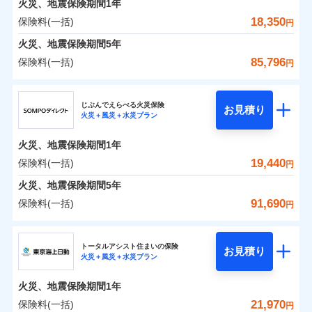
火災、地震保険期間
地震の被害にも最大100％で備えられます。
1年
保険料（一括）内訳
01
POINT
けできるよう万全の損害サービス体制で手厚く支援し
地震保険建築年割引
一括払
適用される割引
18,350
保険料(一括)
火災
風災・雹（ひょ
円
ランキングをもっと見る
ます！
家財セット割引
ネット申込
支払方法
年払い
落雷
う）災、雪災
「メディカルアシスト」「介護アシスト」など豊富な
火災 1年
地震 1年
火災、地震保険期間
申込方法
破裂・爆発
5年
郵送
月払い
補償内容
その他条件
地震火災費用特約
※7
付帯サービスでお客様の日々の生活もしっかりサポー
対面
85,796
保険料(一括)
円
イチオシ
02
水災
盗難
トします！
POINT
ネット申込
0
2,283
11,950
建物
円
円
円
ドコモスマート保険ナビ編集部の評価
ソニー損害保険株式会社で
水濡れ
暮らしのQQ隊（カギあけQQサービ
ジェイアイ傷害火災保険株式会社
免責金額（自己負
始期日
2025/10/01
申込方法
郵送
付帯サービス
免責金額なし
騒擾（じょう）
お見積もり
※2
ス、水まわりQQサービス）
上半期
新規契約数ランキング
担額）
ドコモの火災保険はインターネット完結型の保険の
じぶんでえらべる火災保険
外部からの落下・
破損・汚損
対面
お見積り
火災＋風災＋水災プラン
補償を自由に選べて、もしものときは「新価（再調達
飛来・衝突
0
2,174
3,590
ジェイアイ傷害火災保険株式会社のおすすめポイ
家財
補償の範囲
円
ため、保険料がリーズナブルで、各種割引も充実し
円
円
※1水災料率は最低リスク区分を適用
？
03
POINT
補償内容
※1
クレジットカード
※8
臨時費用
価額）」でお支払いします。
※2盗難、水ぬれ等と破損等は5万円
ント
見積もりや保険会社とのご契約に先立ち、当社が提供する
当社火災保険新規契約者数より算出[
年
月]（ドコモスマート保険
ています。
始期日
2026/01/01
火災、地震保険期間
1年
コンビニ払い
説明事項
※3損害保険金として支払い
※8
損害防止費用
ナビ調べ）
万一ご自宅が被害にあわれた場合は、修繕業者のご紹
ドコモスマート保険ナビの利用規約と個人情報の取扱いに
払込方法
保険料のお支払いでdポイントがたまります！保険
※4損害保険金が支払われる場合に限
保険料（一括）内訳
19,440
保険料(一括)
01
口座振替
POINT
円
同意いただく必要があります。詳細について、以下をご確
残存物取片づけ費用
介などをご利用いただけます。
付帯される費用保
※1損害割合が30%未満の場合は定率
免責金額（自己負
火災
風災・雹（ひょ
料に対して、通常のdポイントとは別に1%相当のd
り、費用保険金として支払い
免責金額なし
※1
銀行振込
認ください。
険金
※8
落雷
う）災、雪災
払、水災料率は最も水災リスクが低い
失火見舞費用
コンビニ払いの払込票をスマートフォンアプリでお支
担額）
火災、地震保険期間
5年
※3
ポイントが上乗せして進呈されるため、「d払い」
破裂・爆発
水災等地を適用
火災 1年
水道管修理費用
地震 1年
払いが可能です。
ドコモスマート保険ナビサービス利用規約
※4
91,690
保険料(一括)
円
募集文書番号
や「dカード」でお支払いの場合は最大2%のdポイ
※2破損・汚損、物体の落下・飛来等/
一括払
イチオシ
02
臨時費用
POINT
地震火災費用
当社による個人情報の取扱いについて（プライバシー
※5
騒擾、水濡れのみ自己負担額5万円
水災
補償内容
盗難
ントがたまります。また「d払い」であれば、ポイ
支払方法
年払い
ＳＯＭＰＯダイレクト損害保険株式会社
説明事項
損害防止費用
ポリシー）
0
1,390
水濡れ
11,950
建物
（物体の落下・飛来等/騒擾、水濡れ
円
円
円
ントで保険料を支払うこともできます。
ランキングをもっと見る
月払い
ソニー損保の新ネット火災保険は、補償の組合せが自
騒擾（じょう）
その他付帯される
トータルアシスト住まいの保険
残存物取片づけ費用
は建物のみ自己負担あり）
付帯される費用の
お見積り
修理付帯費用
外部からの落下・
破損・汚損
火災＋風災＋水災プラン
3つの基本プランからご自身にぴったりの補償をお
費用の補償
ＳＯＭＰＯダイレクト損害保険株式会社のおすす
由だから、必要な補償に絞って選べます。
※3水道管修理費用の取扱いはなし
補償
失火見舞費用
免責金額（自己負
飛来・衝突
免責金額なし
ネット申込
※4一括払・年払のみ、コンビニ・ペ
0
1,420
3,590
めポイント
選びいただけます。さらに、自分好みにオプション
家財
円
円
円
しかも「地震上乗せ特約（全半損時のみ）」で、地震
ＳＯＭＰＯダイレクト損害保険株式会社で
担額）
水道管修理費用
火災、地震保険期間
1年
イジー（番号通知方式）
申込方法
インターネット割引
郵送
を追加・削除することで、補償内容を自由にカスタ
お見積もり
の被害にも火災保険の保険金額に対して最大100％で備
地震火災費用
ドコモスマート保険ナビ編集部の評価
保険料（一括）内訳
21,970
保険料(一括)
01
POINT
円
適用される割引
指定工務店割引
対面
マイズしていただけます。ニーズに合わせたパック