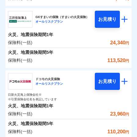
補償の範囲
？
03
POINT
東京海上日動火災保険株式会社
イチオシ
02
POINT
0
3,600
11,950
建物
円
円
円
GKすまいの保険（すまいの火災保険）
お見積り
オールリスクプラン
東京海上日動火災保険株式会社のおすすめポイン
お客様ご自身により、ウェブサイトでお手続きを完
火災
風災・雹（ひょ
0
1,680
3,590
ト
家財
円
了された場合、10％のインターネット割引が適用！
落雷
円
う）災、雪災
円
火災、地震保険期間
1年
破裂・爆発
（地震保険を除きます。）
保険料（一括）内訳
24,340
保険料(一括)
01
POINT
円
減らしたコストをお客さまに還元
水災
盗難
火災、地震保険期間
5年
水濡れ
自分に必要な補償を選べる、だから保険料にムダが
※1
火災 1年
騒擾（じょう）
地震 1年
113,520
保険料(一括)
円
ない！
外部からの落下・
破損・汚損
飛来・衝突
三井住友海上火災保険株式会社
地震保険もセットOK！
イチオシ
02
POINT
0
4,960
11,950
建物
円
円
円
ドコモの火災保険
「iehoいえほ」（補償選択型住宅用火災保険）
お見積り
オールリスクプラン
三井住友海上火災保険株式会社のおすすめポイン
お客さまのニーズ・ご予算に合わせて補償を自由に
0
3,620
3,590
ト
家財
円
お選びいただけます。
円
円
日新火災海上保険会社※
※引受保険会社名を表記しています
補償の範囲
？
03
POINT
もしものとき、“時価”ではなく“新価”で保険金をお
保険料（一括）内訳
01
POINT
火災、地震保険期間
1年
支払いします。
23,960
保険料(一括)
上半期
新規契約数ランキング
円
家具や電化製品等の家財の保険金額も自由に選べま
火災 1年
地震 1年
火災
風災・雹（ひょ
火災、地震保険期間
5年
す。
落雷
う）災、雪災
当社火災保険新規契約者数より算出[
年
月]（ドコモスマート保険
110,200
保険料(一括)
破裂・爆発
円
ネットに加え、お電話でもお申込み可能です！
イチオシ
02
POINT
0
4,930
11,950
ナビ調べ）
建物