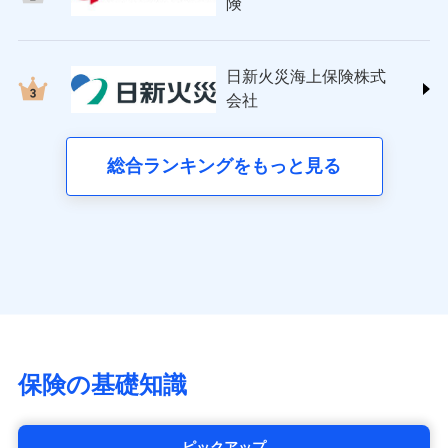
日新火災海上保険株式会社
険
(https://www.nisshinfire.co.jp/)
備考
スリムプランに該当する補償内容です
見積もりや保険会社とのご契約に先立ち、当社が提供する
見積もりや保険会社とのご契約に先立ち、当社が提供する
ペット＆ファミリー損害保険株式会社
ドコモスマート保険ナビの利用規約と個人情報の取扱いに
ドコモスマート保険ナビの利用規約と個人情報の取扱いに
ドコモスマート保険ナビ編集部の評価
(https://www.petfamilyins.co.jp/)
クレジットカード
同意いただく必要があります。詳細について、以下をご確
同意いただく必要があります。詳細について、以下をご確
日新火災海上保険株式
ドコモスマート保険ナビ編集部の評価
三井住友海上火災保険株式会社 (https://www.ms-
認ください。
コンビニ払い
認ください。
会社
チューリッヒのネット火災保険は
ダイレクト型でネッ
ins.com/)
払込方法
口座振替
ドコモスマート保険ナビサービス利用規約
ドコモスマート保険ナビサービス利用規約
すまいのリスクを６つに整理し、補償内容をシンプ
三井ダイレクト損害保険株式会社
ト完結のお手続き・リーズナブルな保険料
に加え、
火
銀行振込
当社による個人情報の取扱いについて（プライバシー
当社による個人情報の取扱いについて（プライバシー
ルにして、わかりやすいのが特徴です。
(https://www.mitsui-direct.co.jp/)
災に対する補償に加え、すべてのプランに盗難等がつ
総合ランキングをもっと見る
d払い
ポリシー）
ポリシー）
すまいやライフスタイルに応じた契約プランを選べ
いており、
社会問題などを考慮された幅広い補償が特
■生命保険
ます。
長です。
失火見舞金など付帯される費用保険金も多
一括払
アクサ生命保険株式会社
く、ダイレクトでありながら充実した補償が魅力で
支払方法
年払い
建物が全焼・全壊時（延床面積に対する損害の割合
（https://www.axa.co.jp/）
す。
月払い
が80％以上）には、建物保険金額を全額お支払いし
SBI生命保険株式会社（https://www.sbilife.co.jp/）
てくれます。
FWD生命保険株式会社
ネット申込
※
（https://www.fwdlife.co.jp/）
家族Eye（親族連絡先制度）
がご利用できます。
申込方法
郵送
ソニー生命保険株式会社
※「ご契約者（保険にご加入されたお客さま）」が、その保険
対面
（https://www.sonylife.co.jp）
契約に関する緊急連絡先としてご親族を登録する制度。
チューリッヒ保険会社で
SOMPOひまわり生命保険株式会社
保険の基礎知識
お見積もり
始期日
2026/04/01
（https://www.himawari-life.co.jp/）
第一ネオ生命保険株式会社
チューリッヒ保険会社の
※1損害割合が30%未満の場合は定率
（https://neofirst.co.jp/）
ピックアップ