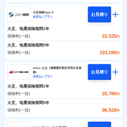
円
円
円
ドコモの火災保険
水災
盗難
修理費だけでなく、修理と密接に関わる費用も損害保
水濡れ
火災保険Type S
お見積り
補償の範囲
※1
？
0
03
3,870
3,590
POINT
家財
騒擾（じょう）
円
険金としてまとめてお支払いします！
円
円
水災なしプラン
※
ドコモの火災保険
のおすすめポイント
外部からの落下・
破損・汚損
全国の損害サービス拠点が一日でも早く保険金をお届
飛来・衝突
火災、地震保険期間
1年
保険料（一括）内訳
01
POINT
けできるよう万全の損害サービス体制で手厚く支援し
22,525
保険料(一括)
火災
風災・雹（ひょ
円
ランキングをもっと見る
ます！
落雷
う）災、雪災
「メディカルアシスト」「介護アシスト」など豊富な
火災 1年
地震 1年
火災、地震保険期間
破裂・爆発
5年
付帯サービスでお客様の日々の生活もしっかりサポー
103,166
保険料(一括)
円
イチオシ
02
POINT
水災
盗難
トします！
0
4,460
11,950
建物
円
円
円
水濡れ
ソニー損害保険株式会社
※1
騒擾（じょう）
すまいのリスクを6つに整理し、補償内容をシンプルに
上半期
新規契約数ランキング
iehoいえほ（補償選択型住宅用火災保
外部からの落下・
破損・汚損
お見積り
険）
わかりやすくしています！
飛来・衝突
0
3,960
3,590
ソニー損害保険株式会社のおすすめポイント
家財
補償の範囲
円
円
円
水災なしプラン
？
03
POINT
補償内容
※2
すまいやライフスタイルに応じた契約プランをご用意
当社火災保険新規契約者数より算出[
年
月]（ドコモスマート保険
火災、地震保険期間
1年
保険料（一括）内訳
01
POINT
しています。
ナビ調べ）
20,780
保険料(一括)
円
お客さまのニーズに合わせてオプションの特約のご選
免責金額（自己負
火災
風災・雹（ひょ
免責金額なし
※2
落雷
う）災、雪災
択が可能です。
担額）
火災 1年
地震 1年
火災、地震保険期間
5年
破裂・爆発
建物が全焼・全壊時（延床面積に対する損害の割合が
96,928
保険料(一括)
円
イチオシ
02
臨時費用
80％以上）には、建物保険金額を全額お支払いいたし
POINT
0
3,481
11,950
建物
円
円
円
水災
補償内容
盗難
ジェイアイ傷害火災保険株式会社
損害防止費用
ます！
水濡れ
※1
ランキングをもっと見る