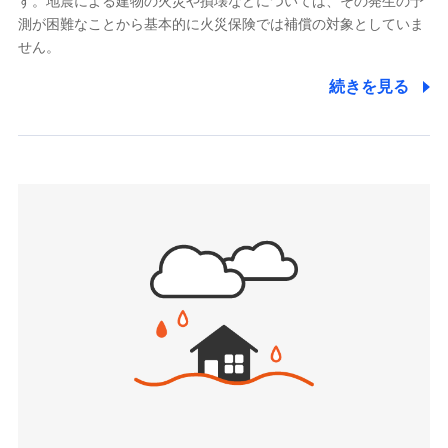
す。地震による建物の火災や損壊などについては、その発生の予
でき、さらに補償内容を自由にカスタマイズ可能なた
メディケア生命保険株式会社
測が困難なことから基本的に火災保険では補償の対象としていま
め、住居形態やライフスタイルに合わせて無駄のない
（https://www.medicarelife.com/）
せん。
最適設計が実現できます。スマホ・PCで手続きが完結
し、24時間365日の事故受付で万一の際も安心。保険
■少額短期保険
続きを見る
株式会社アシロ少額短期保険
料に応じてdポイントもたまる、利便性とおトクさを兼
(https://kailash.co.jp/)
ね備えた火災保険です。
SBIいきいき少額短期保険会社 (https://www.i-
sedai.com/)
SBIペット少額短期保険株式会社
(https://www.sbipet-ssi.co.jp/)
SBIリスタ少額短期保険会社
ドコモの火災保険で
(https://www.jishin.co.jp/)
お見積もり
スマートプラス少額短期保険株式会社
（https://www.smartplus-insurance.com/）
見積もりや保険会社とのご契約に先立ち、当社が提供する
チューリッヒ少額短期保険株式会社
ドコモスマート保険ナビの利用規約と個人情報の取扱いに
(https://www.zurichssi.co.jp/)
同意いただく必要があります。詳細について、以下をご確
Tokio Marine X少額短期保険株式会社
認ください。
(https://www.tokiomarine-x.co.jp/)
ペットメディカルサポート株式会社
ドコモスマート保険ナビサービス利用規約
(https://pshoken.co.jp/)
当社による個人情報の取扱いについて（プライバシー