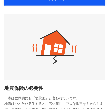
詳細を見る
払、水災料率は最低リスク区分を適用
大樹生命保険株式会社（https://www.taiju-
三井住友海上火災保険株式会社で
※2失火見舞費用の取扱いはなし
life.co.jp）
お見積もり
※3水道管修理費用の取扱いはなし
太陽生命保険株式会社（https://www.taiyo-
見積もりや保険会社とのご契約に先立ち、当社が提供する
説明事項
※4地震火災費用の取扱いはなし
三井住友海上火災保険株式会社の
seimei.co.jp）
ドコモスマート保険ナビの利用規約と個人情報の取扱いに
※5火災・風災等の事故により建物に
詳細を見る
損害が生じたとき、日新火災がご案内
チューリッヒ生命保険株式会社
同意いただく必要があります。詳細について、以下をご確
する修理業者（指定工務店）が建物の
認ください。
（https://www.zurichlife.co.jp/）
修理を行います。
東京海上日動あんしん生命保険株式会社
ドコモスマート保険ナビサービス利用規約
見積もりや保険会社とのご契約に先立ち、当社が提供する
（https://www.tmn-anshin.co.jp/）
当社による個人情報の取扱いについて（プライバシー
ドコモスマート保険ナビの利用規約と個人情報の取扱いに
募集文書番号
なないろ生命保険株式会社
ポリシー）
同意いただく必要があります。詳細について、以下をご確
（https://www.nanairolife.co.jp/）
認ください。
日本生命保険相互会社
ドコモスマート保険ナビサービス利用規約
（https://www.nissay.co.jp）
当社による個人情報の取扱いについて（プライバシー
はなさく生命保険株式会社
ポリシー）
（https://www.life8739.co.jp/）
ドコモスマート保険ナビ編集部の評価
マニュライフ生命保険株式会社
（https://www.manulife.co.jp/）
地震保険の必要性
三井住友海上あいおい生命保険株式会社
ドコモの火災保険は、基本補償となる火災、破裂・爆
（https://www.msa-life.co.jp/）
発に加え、風災、落雷や盗難・水ぬれなど住まいを取
日本は世界的にも「地震国」と言われています。
メットライフ生命株式会社
地震はひとたび発生すると、広い範囲に巨大な損害をもたらしま
り巻く多様なリスクに対応。3つの基本プランから選択
(https://www.metlife.co.jp/)