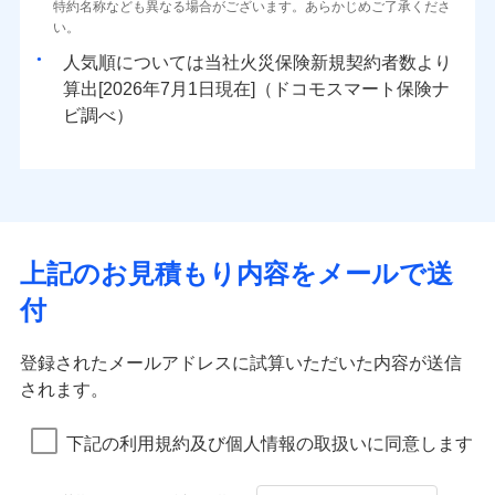
ドコモスマート保険ナビ編集部の評価
ソニー損害保険株式会社で
特約名称なども異なる場合がございます。あらかじめご了承くださ
三井住友海上火災保険株式会社で
臨時費用
始期日
2025/10/01
80％以上）には、建物保険金額を全額お支払いいたし
ネット申込
地震火災費用
0
1,650
※4
11,950
建物
円
円
円
水災
補償内容
盗難
火災、自然災害、盗難などトータルでカバーし、大
お見積もり
募集文書番号
い。
お見積もり
損害防止費用
ます！
申込方法
郵送
水濡れ
切な住まいをお守りします！
※1
ランキングをもっと見る
補償を自由に選べて、もしものときは「新価（再調達
騒擾（じょう）
※1盗難、水ぬれ等と破損等は5万円
人気順については当社
新規契約者数より
その他付帯される
残存物取片づけ費用
「フルサポートプラン」、「セレクト（水災なし）プ
付帯される費用の
対面
修理付帯費用
外部からの落下・
破損・汚損
三井住友海上火災保険株式会社の
※2損害保険金として支払い
0
2,280
3,590
費用の補償
水まわりトラブル、カギ開け対応など「住まいのア
家財
円
価額）」でお支払いします。
円
円
補償
算出[
年
月
日現在]（ドコモスマート保険ナ
見積もりや保険会社とのご契約に先立ち、当社が提供する
※
失火見舞費用
説明事項
ラン
」の場合は、暮らしのQQ隊サービスがご利用い
免責金額（自己負
飛来・衝突
※3損害保険金が支払われる場合に限
詳細を見る
免責金額なし
シスタンスサービス」が無料付帯
万一ご自宅が被害にあわれた場合は、修繕業者のご紹
ドコモスマート保険ナビの利用規約と個人情報の取扱いに
始期日
ビ調べ）
2026/01/01
担額）
水道管修理費用
ただけます。
り、費用保険金として支払い
インターネット割引
同意いただく必要があります。詳細について、以下をご確
介などをご利用いただけます。
補償の対象やお客さまの状況に応じたさまざまな割
地震火災費用
マンション等の共同住宅専用
適用される割引
指定工務店割引
認ください。
※1破損・汚損、物体の落下・飛来等/
臨時費用
コンビニ払いの払込票をスマートフォンアプリでお支
見積もりや保険会社とのご契約に先立ち、当社が提供する
引をご用意！
募集文書番号
ドコモスマート保険ナビ編集部の評価
騒擾、水濡れのみ自己負担額5万円
建築年割引（地震保険）
ドコモスマート保険ナビの利用規約と個人情報の取扱いに
損害防止費用
払いが可能です。
適用される割引
ドコモスマート保険ナビサービス利用規約
建築年割引
（物体の落下・飛来等/騒擾、水濡れ
同意いただく必要があります。詳細について、以下をご確
補償の範囲
補償内容
残存物取片づけ費用
？
付帯される費用保
当社による個人情報の取扱いについて（プライバシー
03
POINT
説明事項
は建物のみ自己負担あり）
イチオシ
その他条件
指定工務店特約
02
※5
認ください。
POINT
ドコモの火災保険は、基本補償となる火災、破裂・爆
補償の範囲
付帯サービス
険金
住まいの緊急かけつけサービス
？
ポリシー）
03
失火見舞費用
POINT
※2水道管修理費用の取扱いはなし
補償内容
発に加え、風災、落雷や盗難・水ぬれなど住まいを取
上記のお見積もり内容をメールで送
※3一括払・年払のみ、コンビニ・ペ
ドコモスマート保険ナビサービス利用規約
水道管修理費用
※2
すまいのサポート24
ドコモの火災保険はインターネット完結型の保険の
免責金額（自己負
イジー（番号通知方式）
クレジットカード
り巻く多様なリスクに対応。3つの基本プランから選択
当社による個人情報の取扱いについて（プライバシー
火災
地震火災費用
風災・雹（ひょ
免責金額なし
付
担額）
リフォーム相談サービス
ため、保険料がリーズナブルで、各種割引も充実し
落雷
う）災、雪災
コンビニ払い
ＳＯＭＰＯダイレクト損害保険株式会社で
でき、さらに補償内容を自由にカスタマイズ可能なた
付帯サービス
ポリシー）
火災
風災・雹（ひょ
ドコモスマート保険ナビ編集部の評価
払込方法
免責金額（自己負
破裂・爆発
長期優良住宅の維持保全サポートサー
ています。
落雷
う）災、雪災
募集文書番号
お見積もり
免責金額なし
口座振替
め、住居形態やライフスタイルに合わせて無駄のない
適用される割引
建築年割引
担額）
破裂・爆発
ビス
臨時費用
登録されたメールアドレスに試算いただいた内容が送信
保険料のお支払いでdポイントがたまります！保険
銀行振込
最適設計が実現できます。スマホ・PCで手続きが完結
水災
盗難
修理費だけでなく、修理と密接に関わる費用も損害
損害防止費用
されます。
付帯サービス
料に対して、通常のdポイントとは別に1%相当のd
水まわり・カギのトラブルサポート
水濡れ
し、24時間365日の事故受付で万一の際も安心。保険
臨時費用
水災
盗難
見積もりや保険会社とのご契約に先立ち、当社が提供する
ベーシックプラン(水災なし)に該当す
保険金としてまとめてお支払いしてくれます。
※1
残存物取片づけ費用
※2
付帯される費用保
備考
騒擾（じょう）
一括払
ポイントが上乗せして進呈されるため、「d払い」
水濡れ
料に応じてdポイントもたまる、利便性とおトクさを兼
る補償内容です
ドコモスマート保険ナビの利用規約と個人情報の取扱いに
損害防止費用
外部からの落下・
険金
破損・汚損
※1
失火見舞費用
騒擾（じょう）
全国の損害サービス拠点が一日でも早く保険金をお
下記の利用規約及び個人情報の取扱いに同意します
備考
諸費用特約セットなし
支払方法
年払い
や「dカード」でお支払いの場合は最大2%のdポイ
同意いただく必要があります。詳細について、以下をご確
飛来・衝突
ね備えた火災保険です。
残存物取片づけ費用
外部からの落下・
付帯される費用保
破損・汚損
※2
水道管修理費用
届けできるよう万全の損害サービス体制で手厚く支
※2
月払い
認ください。
ントがたまります。また「d払い」であれば、ポイ
飛来・衝突
クレジットカード
険金
失火見舞費用
ドコモスマート保険ナビ編集部の評価
地震火災費用
クレジットカード
援が受けられます。