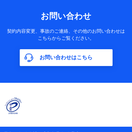
果情報、メールマガジンを提供した際のメール内容や送信履
歴の情報及び保険の更改案内等を提供した際のメール内容や
送信履歴などの情報）が含まれます。
お問い合わせ
保険契約情報
当社又は株式会社NTTドコモが取得し、又は保有する保険契
約に関する情報。例として、保険契約者及び被保険者の氏
契約内容変更、事故のご連絡、その他のお問い合わせは
名、住所、生年月日、性別、保険契約者と被保険者の関係、
こちらからご覧ください。
保険加入の目的、保険商品の内容、保険料、保険料のお支払
方法、車のメーカーや走行距離などの情報、建物の構造や築
年数などの情報、ペットの種類や年齢などの情報などが含ま
お問い合わせはこちら
れます。
【共同して利用する者の範囲】
当社
株式会社NTTドコモ
【利用する者の利用目的】
当社又は株式会社NTTドコモが提供する保険関連サービスに
おけるユーザ登録受付および管理のため
当社又は株式会社NTTドコモと取引のあるもしくは委託を受
けている保険会社・提携会社の保険その他に関する情報を提
供するため、また維持管理等の委託業務遂行のため、またそ
れらに付帯、関連する当社、株式会社NTTドコモおよび提携