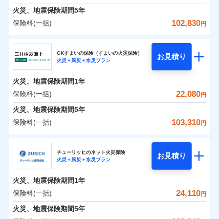
臨時費用
えられます（一部損は対象外）。
募集文書番号
建築年割引（地震保険）
火災、地震保険期間
5年
単位での補償設計のため、どの補償が必要か不安な
損害防止費用
適用される割引
建築年割引
見積もりや保険会社とのご契約に先立ち、当社が提供する
修理費だけでなく、修理と密接に関わる費用も損害
始期日
2024/10/01
火災 1年
地震 1年
人にも補償項目が選びやすいです。
102,830
保険料(一括)
補償内容
残存物取片づけ費用
付帯される費用保
円
ドコモスマート保険ナビの利用規約と個人情報の取扱いに
保険金としてまとめてお支払いしてくれます。
その他条件
指定工務店特約
※6
補償の範囲
？
付帯サービス
険金
03
住まいの緊急かけつけサービス
POINT
失火見舞費用
日新火災が提供する安心と信頼の事故対応で、万が
同意いただく必要があります。詳細について、以下をご確
東京海上日動火災保険株式会社
※1水災料率は最低リスク区分を適用
イチオシ
02
補償内容
POINT
全国の損害サービス拠点が一日でも早く保険金をお
0
2,400
11,950
建物
円
円
円
認ください。
水道管修理費用
一の場合も迅速に対応します。お客さまからの事故
※2
※2水ぬれ、破損、汚損等は自己負担
すまいのサポート24
GKすまいの保険（すまいの火災保険）
免責金額（自己負
届けできるよう万全の損害サービス体制で手厚く支
クレジットカード
お見積り
地震火災費用
額5万円
免責金額なし
のご連絡の受付や事故相談などを、夜間・休日を問
※1
ドコモスマート保険ナビサービス利用規約
火災＋風災＋水災プラン
東京海上日動火災保険株式会社のおすすめポイン
担額）
お客様ご自身により、ウェブサイトでお手続きを完
リフォーム相談サービス
援が受けられます。
コンビニ払い
火災
風災・雹（ひょ
付帯サービス
※3事故時諸費用（火災・風水災等限
わず、24時間・365日対応しています。
ドコモスマート保険ナビ編集部の評価
払込方法
当社による個人情報の取扱いについて（プライバシー
0
免責金額（自己負
1,500
3,590
ト
家財
円
了された場合、10％のインターネット割引が適用！
落雷
長期優良住宅の維持保全サポートサー
円
う）災、雪災
円
定）特約セットありも選択可能
免責金額なし
口座振替
※1
適用される割引
建築年割引
「メディカルアシスト」「介護アシスト」など豊富
火災、地震保険期間
1年
担額）
ポリシー）
破裂・爆発
ビス
臨時費用
※4修理費として保険金をお支払いし
（地震保険を除きます。）
正式名称は、すまいの保険です。本保険は、日新火災を引受保険会社
銀行振込
説明事項
な付帯サービスでお客様の日々の生活も充実したサ
保険料（一括）内訳
22,080
保険料(一括)
01
POINT
円
ます。
損害防止費用
とし、取扱代理店であるドコモと共同募集代理店である株式会社ドコ
登記物件の火災保険をお申込みの方におすすめ！登記
減らしたコストをお客さまに還元
付帯サービス
水まわり・カギのトラブルサポート
ポートが受けられます。
水災
盗難
臨時費用
※5セットありも選択可能
ベーシックプラン(水災あり)に該当す
モ・インシュアランス（以下、ドコモ・インシュアランス）が提供す
残存物取片づけ費用
火災、地震保険期間
5年
情報の自動照合によるリアルタイム契約を実現！書類
付帯される費用保
備考
一括払
水濡れ
自分に必要な補償を選べる、だから保険料にムダが
※6建物保険料に、バルコニー等専用
る補償内容です
るものです。
損害防止費用
※1
険金
火災 1年
騒擾（じょう）
地震 1年
失火見舞費用
の提出と保険会社審査にお時間をいただきません！
103,310
保険料(一括)
備考
諸費用特約セットなし
支払方法
年払い
円
使用部分修繕費用特約保険料を含む
ない！
外部からの落下・
破損・汚損
残存物取片づけ費用
付帯される費用保
※2
水道管修理費用
※7保険金額×5％、300万円限度
※2
月払い
飛来・衝突
クレジットカード
険金
三井住友海上火災保険株式会社
地震保険もセットOK！
失火見舞費用
イチオシ
02
POINT
※8一括払、長期一括払のみ
0
3,100
地震火災費用
11,950
クレジットカード
建物
円
円
円
補償の範囲
？
03
POINT
コンビニ払い
水道管修理費用
チューリッヒのネット火災保険
「iehoいえほ」（補償選択型住宅用火災保険）
お見積り
コンビニ払い
ネット申込
※3
東京海上日動火災保険株式会社で
払込方法
火災＋風災＋水災プラン
口座振替
払込方法
三井住友海上火災保険株式会社のおすすめポイン
お客さまのニーズ・ご予算に合わせて補償を自由に
地震火災費用
建築年割引
口座振替
申込方法
郵送
お見積もり
適用される割引
銀行振込
0
3,330
3,590
ト
家財
円
お選びいただけます。
円
円
募集文書番号
ジェイアイ傷害火災保険株式会社で
インターネット割引
銀行振込
火災、地震保険期間
1年
対面
火災
風災・雹（ひょ
d払い
修理付帯費用保険金
補償の範囲
※3
？
03
お見積もり
POINT
もしものとき、“時価”ではなく“新価”で保険金をお
落雷
う）災、雪災
東京海上日動火災保険株式会社の
その他付帯される
保険料（一括）内訳
24,110
保険料(一括)
01
POINT
円
請求権保全行使手続費用保険金
破裂・爆発
※3
水まわりサービス（24時間サポー
支払いします。
詳細を見る
費用の補償
一括払
始期日
2025/10/01
一括払
ジェイアイ傷害火災保険株式会社の
ト）
火災、地震保険期間
5年
損害拡大防止費用保険金
上半期
新規契約数ランキング
※3
支払方法
年払い
家具や電化製品等の家財の保険金額も自由に選べま
支払方法
年払い
水災
盗難