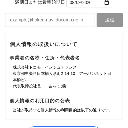
ントで保険料を支払うこともできます。
コンビニ払い
満期日または希望始期日
ドコモスマート保険ナビサービス利用規約
水道管修理費用
コンビニ払い
ネット申込
※3
「メディカルアシスト」「介護アシスト」など豊富
払込方法
口座振替
払込方法
3つの基本プランからご自身にぴったりの補償をお
当社による個人情報の取扱いについて（プライバシー
地震火災費用
建築年割引
口座振替
申込方法
郵送
登記物件の火災保険をお申込みの方におすすめ！登記
な付帯サービスでお客様の日々の生活も充実したサ
適用される割引
銀行振込
ポリシー）
選びいただけます。さらに、自分好みにオプション
インターネット割引
銀行振込
対面
情報の自動照合によるリアルタイム契約を実現！書類
ポートが受けられます。
ドコモの火災保険で
d払い
修理付帯費用保険金
を追加・削除することで、補償内容を自由にカスタ
※3
その他付帯される
お見積もり
の提出と保険会社審査にお時間をいただきません！
請求権保全行使手続費用保険金
マイズしていただけます。ニーズに合わせたパック
※3
水まわりサービス（24時間サポー
補償内容
費用の補償
一括払
始期日
2025/10/01
一括払
ト）
損害拡大防止費用保険金
単位での補償設計のため、どの補償が必要か不安な
※3
補償内容
支払方法
年払い
支払方法
年払い
カギあけサービス（24時間サポー
個人情報の取扱いについて
見積もりや保険会社とのご契約に先立ち、当社が提供する
人にも補償項目が選びやすいです。
説明事項
※1水災料率は最低リスク区分を適用
月払い
付帯サービス
ト）
月払い
水災初期費用補償特約
ドコモスマート保険ナビの利用規約と個人情報の取扱いに
免責金額（自己負
日新火災が提供する安心と信頼の事故対応で、万が
その他条件
免責金額なし
※3
東京海上日動火災保険株式会社で
担額）
キャッシュレス・リペアサービス
同意いただく必要があります。詳細について、以下をご確
免責金額（自己負
建物の復旧に関する特約
事業者の名称・住所・代表者名
募集文書番号
一の場合も迅速に対応します。お客さまからの事故
免責金額なし
ネット申込
お見積もり
ジェイアイ傷害火災保険株式会社で
ネット申込
担額）
認ください。
気象災害アラート
申込方法
のご連絡の受付や事故相談などを、夜間・休日を問
郵送
お見積もり
※4
株式会社ドコモ・インシュアランス
申込方法
郵送
臨時費用
メディカルアシスト
※4
ドコモスマート保険ナビサービス利用規約
東京海上日動火災保険株式会社の
付帯サービス
わず、24時間・365日対応しています。
対面
東京都中央区日本橋人形町2-14-10 アーバンネット日
臨時費用
※保険料は下の場合の築年月で計算し
対面
損害防止費用
介護アシスト
当社による個人情報の取扱いについて（プライバシー
詳細を見る
ジェイアイ傷害火災保険株式会社の
本橋ビル
ています。
損害防止費用
残存物取片づけ費用
付帯される費用保
正式名称は、すまいの保険です。本保険は、日新火災を引受保険会社
※5
ポリシー）
詳細を見る
始期日
2024/10/01
新築：2026年1月
代表取締役社長 吉村 忠義
始期日
2026/04/01
険金
とし、取扱代理店であるドコモと共同募集代理店である株式会社ドコ
残存物取片づけ費用
クレジットカード
備考
付帯される費用保
失火見舞費用
※6
築5年：2021年1月
モ・インシュアランス（以下、ドコモ・インシュアランス）が提供す
険金
見積もりや保険会社とのご契約に先立ち、当社が提供する
失火見舞費用
コンビニ払い
水道管修理費用
築10年：2016年1月
ドコモスマート保険ナビ編集部の評価
※1水災料率は最低リスク区分を適用
払込方法
るものです。
※1破損・汚損、水ぬれは自己負担額
ドコモスマート保険ナビの利用規約と個人情報の取扱いに
個人情報の利用目的の公表
見積もりや保険会社とのご契約に先立ち、当社が提供する
水道管修理費用
口座振替
築15年：2011年1月
地震火災費用
※2水道管修理費用の取扱いはなし
5万円
同意いただく必要があります。詳細について、以下をご確
ドコモスマート保険ナビの利用規約と個人情報の取扱いに
説明事項
※3コンビニ払の払込票をスマートフ
地震火災費用
銀行振込
当社が取得する個人情報の利用目的は以下の通りです。
※2失火見舞費用の取扱いはなし
ソニー損保の新ネット火災保険は、補償の組合せが
認ください。
同意いただく必要があります。詳細について、以下をご確
ォンアプリで支払うことができます。
クレジットカード
防犯対策費用特約
補償の範囲
※3水道管修理費用の取扱いはなし
？
03
POINT
認ください。
自由だから、必要な補償に絞って選べます。
※4一部契約のみ
ドコモスマート保険ナビサービス利用規約
保険証券の不発行に関する特約（500
一括払
コンビニ払い
その他付帯される
（破損・汚損等危険補償特約で補償対
特別費用保険金特約
※3
適用される割引
1.見積請求受付時、資料請求受付時、ユーザー登録受
払込方法
円）
しかも、「地震上乗せ特約（全半損時のみ）」で、
ドコモスマート保険ナビサービス利用規約
説明事項
費用の補償
象となる場合があります）
当社による個人情報の取扱いについて（プライバシー