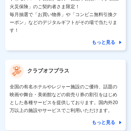
バンネット日本橋ビル 3F
火災保険」のご契約者さま限定！
株式会社ドコモ・インシュアランス
毎月抽選で「お買い物券」や「コンビニ無料引換ク
ーポン」などのデジタルギフトがその場で当たりま
個人情報の第三者提供について
す！
当社ではご本人の同意がある場合または法令に基づく場
合を除き、第三者に提供いたしません。
もっと見る
業務の委託
当社は利用目的の達成に必要な範囲内において個人情報
クラブオフプラス
の取り扱いの全部または一部を委託する場合がありま
す。
全国の有名ホテルやレジャー施設のご優待、話題の
個人データの共同利用
映画や舞台・美術館などの前売り券の割引をはじめ
とした各種サービスを提供しております。国内外20
当社は株式会社NTTドコモとの間で、以下のとおり個
人データを共同利用します。
万以上の施設やサービスでご利用いただけます。
【共同して利用される利用データの項目】
もっと見る
当社又は株式会社NTTドコモがサービス提供等を通じて