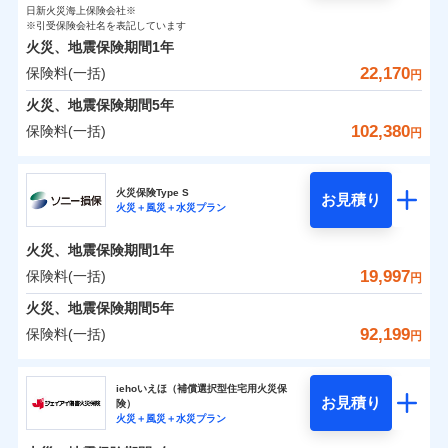
0
810
3,590
ト
家財
円
了された場合、10％のインターネット割引が適用！
落雷
円
う）災、雪災
円
インターネット割引
日新火災海上保険会社※
銀行振込
対面
破裂・爆発
修理付帯費用保険金
※引受保険会社名を表記しています
※4
（地震保険を除きます。）
正式名称は、すまいの保険です。本保険は、日新火災を引受保険会社
その他付帯される
保険料（一括）内訳
01
POINT
火災、地震保険期間
1年
とし、取扱代理店であるドコモと共同募集代理店である株式会社ドコ
請求権保全行使手続費用保険金
※4
水まわりサービス（24時間サポー
減らしたコストをお客さまに還元
補償内容
費用の補償
一括払
始期日
2025/10/01
水災
盗難
モ・インシュアランス（以下、ドコモ・インシュアランス）が提供す
22,170
保険料(一括)
ト）
損害拡大防止費用保険金
円
※4
水濡れ
支払方法
年払い
自分に必要な補償を選べる、だから保険料にムダが
るものです。
火災 1年
騒擾（じょう）
地震 1年
カギあけサービス（24時間サポー
火災、地震保険期間
5年
※1水災料率は最低リスク区分を適用
月払い
付帯サービス
ない！
外部からの落下・
破損・汚損
ト）
家財破損支払限度額50万円
免責金額（自己負
説明事項
※2雑危険（盗難を除く）および破汚
飛来・衝突
102,380
保険料(一括)
免責金額なし
※2
円
地震保険もセットOK！
イチオシ
担額）
02
キャッシュレス・リペアサービス
その他条件
POINT
損において、自己負担額5万円
水災初期費用補償特約
0
3,530
11,950
建物
円
円
円
補償の範囲
ネット申込
？
03
POINT
気象災害アラート
「iehoいえほ」（補償選択型住宅用火災保険）
ドコモの火災保険
建物の復旧に関する特約
申込方法
郵送
※5
お客さまのニーズ・ご予算に合わせて補償を自由に
臨時費用
※3
募集文書番号
火災保険Type S
お見積り
対面
0
1,880
3,590
家財
円
お選びいただけます。
※保険料は下の場合の築年月で計算し
損害防止費用
円
円
火災＋風災＋水災プラン
メディカルアシスト
※
ドコモの火災保険
のおすすめポイント
付帯サービス
火災
風災・雹（ひょ
ています。
補償の範囲
残存物取片づけ費用
？
03
付帯される費用保
介護アシスト
※4
POINT
もしものとき、“時価”ではなく“新価”で保険金をお
落雷
う）災、雪災
始期日
2024/10/01
新築：2026年1月
火災、地震保険期間
1年
保険料（一括）内訳
険金
01
破裂・爆発
備考
POINT
失火見舞費用
※5
支払いします。
築5年：2021年1月
19,997
保険料(一括)
上半期
新規契約数ランキング
クレジットカード
円
水道管修理費用
築10年：2016年1月
※1水災料率は最低リスク区分を適用
家具や電化製品等の家財の保険金額も自由に選べま
水災
盗難
コンビニ払い
火災
築15年：2011年1月
風災・雹（ひょ
地震火災費用
火災 1年
※2破損・汚損の取扱いはなし
地震 1年
火災、地震保険期間
5年
す。
水濡れ
払込方法
落雷
う）災、雪災
ドコモスマート保険ナビ編集部の評価
※1
※3水道管修理費用の取扱いはなし
口座振替
騒擾（じょう）
当社火災保険新規契約者数より算出[
年
月]（ドコモスマート保険
92,199
保険料(一括)
説明事項
破裂・爆発
円
ネットに加え、お電話でもお申込み可能です！
イチオシ
02
※4コンビニ払の払込票をスマートフ
POINT
外部からの落下・
破損・汚損
クレジットカード
防犯対策費用特約
ナビ調べ）
銀行振込
0
3,780
11,950
建物
円
円
円
飛来・衝突
ォンアプリで支払うことができます。
ソニー損害保険株式会社
コンビニ払い
その他付帯される
特別費用保険金特約
※4
ソニー損保の新ネット火災保険は、補償の組合せが
水災
盗難
※5一部契約のみ
払込方法
修理費だけでなく、修理と密接に関わる費用も損害保
iehoいえほ（補償選択型住宅用火災保
費用の補償
一括払
水濡れ
口座振替
バルコニー等専用使用部分修繕費
自由だから、必要な補償に絞って選べます。
お見積り
険）
補償の範囲
？
03
POINT
騒擾（じょう）
険金としてまとめてお支払いします！
0
2,850
用特約
3,590
ソニー損害保険株式会社のおすすめポイント
家財
※6
円
支払方法
年払い
円
円
銀行振込
火災＋風災＋水災プラン
外部からの落下・
募集文書番号
破損・汚損
しかも、「地震上乗せ特約（全半損時のみ）」で、
全国の損害サービス拠点が一日でも早く保険金をお届
月払い
飛来・衝突