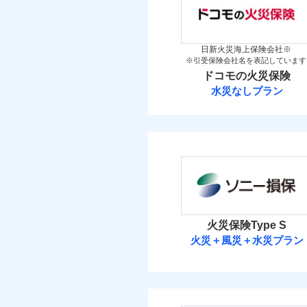
「iehoいえほ」（
金
保険料（
万一ご自宅が被害にあわ
01
新築
POINT
メデ
備考
付帯サービス
築5
コンビニ払いの払込票を
見積もりや保険会社とのご契
介護
イチオシ
02
POINT
築10
必要があります。詳細につい
火災 1
日新火災海上保険会社※
築15
補償の範
03
POINT
※引受保険会社名を表記しています
ドコモスマート保険ナビ
お客さまのニーズ・ご
ドコモの火災保険
当社による個人情報の取
2
建物
もしものとき、“時価
払込方法
その他付帯される費
水災なしプラン
用の補償
家具や電化製品等の家
払込方法
ドコモの火災保
火災
落雷
1
ネットに加え、お電話
家財
破裂・爆発
※
ドコモの火災保険
の
当
地震
適用される割引
免責金額（自己負担
家財
免責
見積もりや保険会社とのご契
盗難
額）
保険料（
01
POINT
補償の範
03
POINT
水濡れ
必要があります。詳細につい
イチオシ
02
POINT
騒擾（じょう）
その他条件
地震
ドコモスマート保険ナビ
外部からの落下・
火災 1
当社による個人情報の取
修理費だけでなく、修理
暮ら
火災保険Type S
付帯サービス
火災
付帯される費用保険
ビス
全国の損害サービス拠点
火災＋風災＋水災プラン
落雷
2
建物
金
修理費だけでなく、修
「メディカルアシスト」
破裂・爆発
ソニー損害保険
登記物件の火災保険をお
す！
全国の損害サービス拠
3
家財
と保険会社審査にお時間
けられます。
盗難
払込方法
ソニー損害保険株式
水濡れ