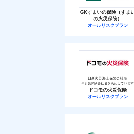
イチオシ
02
POINT
火災 1
GKすまいの保険（すま
補償の範
03
POINT
お客さまのニーズ・ご
の火災保険）
3
建物
オールリスクプラン
もしものとき、“時価
三井住友海上火
家具や電化製品等の家
火災
落雷
3
ネットに加え、お電話
家財
破裂・爆発
三井住友海上火災保
当
保険料（
01
POINT
盗難
補償の範
03
POINT
水濡れ
イチオシ
02
POINT
騒擾（じょう）
火災 1
外部からの落下・
日新火災海上保険会社※
※引受保険会社名を表記しています
修理費だけでなく、修理
火災
ドコモの火災保険
3
全国の損害サービス拠点
建物
落雷
オールリスクプラン
「メディカルアシスト」
破裂・爆発
ドコモの火災保
す！
3
家財
盗難
※
ドコモの火災保険
の
水濡れ
騒擾（じょう）
補償の範
外部からの落下・
保険料（
03
POINT
01
POINT