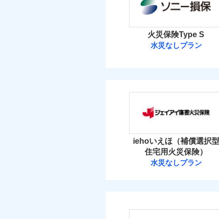
イチオシ
02
POINT
当
火災 1
すまいのリスクを6つに
火災
火災保険Type S
落雷
すまいやライフスタイル
水災なしプラン
3
建物
破裂・爆発
免責金額（自己負担
お客さまのニーズに合わ
免責
ソニー損害保険
額）
建物が全焼・全壊時（延
盗難
4
家財
す！
水濡れ
ソニー損害保険株式
「フルサポートプラン」
騒擾（じょう）
外部からの落下・
けます。
保険料（
付帯される費用の補
01
POINT
免責金額（自己負担
免責
マンション等の共同住宅専
償
額）
イチオシ
02
POINT
火災 1
iehoいえほ（補償選択
ドコモの火災保険はイ
住宅用火災保険）
補償の範
03
POINT
2
す。
建物
水災なしプラン
適用される割引
建築
付帯される費用保険
ジェイアイ傷害
保険料のお支払いでd
金
付帯サービス
住ま
が上乗せして進呈され
3
家財
火災
す。また「d払い」で
ジェイアイ傷害火災
落雷
免責金額（自己負担
破裂・爆発
3つの基本プランから
免責
額）
免責金額（自己負担