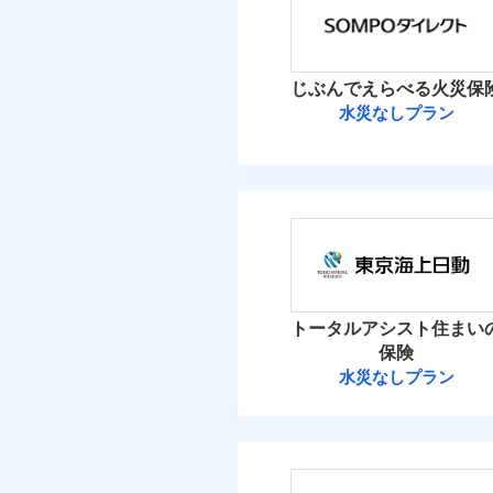
保険料（
01
免責
適用される割引
POINT
建築
加・削除することで、
払込方法
額）
償設計のため、どの補
盗難
イチオシ
02
POINT
水濡れ
水ま
火災 1
付帯サービス
日新火災が提供する安
騒擾（じょう）
ト
じぶんでえらべる火災保
絡の受付や事故相談な
ソニー損保の新ネット火
外部からの落下・
付帯される費用保険
水災なしプラン
2
しかも「地震上乗せ特約
金
建物
付帯される費用保険
備考
諸費
正式名称は、すまいの保険
金
れます（一部損は対象外
ＳＯＭＰＯダイ
式会社ドコモ・インシュア
2
家財
ＳＯＭＰＯダイレク
払込方法
建築
補償の範
適用される割引
03
POINT
補償の範
03
POINT
イン
保険料（
01
POINT
その他付帯される費
ソニー損保の新ネット
イチオシ
用の補償
※
02
POINT
水ま
しかも、「地震上乗せ
火災 1
火災
ト）
トータルアシスト住まい
火災
落雷
お客様ご自身により、
カギ
落雷
保険
免責金額（自己負担
破裂・爆発
付帯サービス
ト）
免責
適用される割引
破裂・爆発
建築
1
保険を除きます。）
建物
水災なしプラン
額）
キャ
東京海上日動火
減らしたコストをお客
盗難
家財
気象
盗難
自分に必要な補償を選
水濡れ
1
家財
その他条件
水災
水濡れ
騒擾（じょう）
東京海上日動火災保
地震保険もセットOK
騒擾（じょう）
※保
建物
外部からの落下・
補償を自由に選べて、も
付帯される費用保険
外部からの落下・
算し