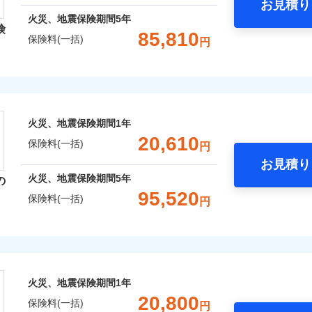
お見積り
年
地震 1年
火災 5年
火災、地震保険期間
5年
険
災保険は、補償の組合せが自由だから、必要な補償に絞って選
85,810
保険料(一括)
円
,560
10,350
11,7
（全半損時のみ）」で、地震の被害にも火災保険の保険金額に対
建物
円
円
）。
レクト損害保険株式会社
,360
3,110
15,4
家財
円
円
ト損害保険株式会社のおすすめポイント
囲
火災、地震保険期間
1年
？
一括）内訳
20,610
保険料(一括)
円
お見積り
年
地震 1年
火災 5年
風災・雹（ひょう）災、雪災
水災
火災、地震保険期間
5年
の
ウェブサイトでお手続きを完了された場合、10％のインター
95,520
保険料(一括)
円
,200
10,350
12,6
※1
建物
円
円
災保険株式会社
さまに還元
破損・汚損
べる、だから保険料にムダがない！
,190
3,110
9,9
家財
円
円
険株式会社のおすすめポイント
！
飛来・衝突
火災、地震保険期間
1年
補償選択型住宅用火災保険）
一括）内訳
20,800
保険料(一括)
円