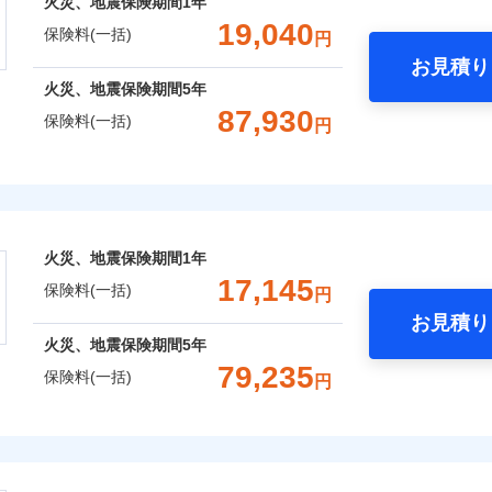
火災、地震保険期間
1年
補償選択型住宅用火災保険）
一括）内訳
失火見舞費用
れた場合は、修繕業者のご紹介などをご利用いただけます。
※5
：2026年1月
対
ィカルアシスト
19,040
保険料(一括)
円
年：2021年1月
水道管修理費用
スマートフォンアプリでお支払いが可能です。
約に先立ち、当社が提供するドコモスマート保険ナビの利用規約と個人
アシスト
年：2016年1月
お見積り
地震火災費用
始期日
2024/1
て、以下をご確認ください。
年
地震 1年
火災 5年
年：2011年1月
火災、地震保険期間
5年
囲
？
サービス利用規約
クレジットカード
予算に合わせて補償を自由にお選びいただけます。
87,930
防犯対策費用特約
※1水
保険料(一括)
円
コンビニ払い
扱いについて（プライバシーポリシー）
,160
クレジットカード
10,350
10,1
建物
円
円
”ではなく“新価”で保険金をお支払いします。
用
特別費用保険金特約
口座振替
コンビニ払い
※4
※2水
財の保険金額も自由に選べます。
上半期
新規契約数ランキング
バルコニー等専用使用部分修繕
険
風災・雹（ひょう）災、雪災
水災
補償内容
担額5
銀行振込
口座振替
ＳＯＭＰＯダイレクト損害保険株式会社で
費用特約
※6
,880
3,110
8,3
でもお申込み可能です！
家財
円
円
※3事
お見積もり
銀行振込
限定）
おすすめポイント
社火災保険新規契約者数より算出[
年
月]（ドコモスマート保険ナビ
保険建築年割引
※4修
説明事項
一
火災、地震保険期間
1年
します
セット割引
金額なし
※2
約に先立ち、当社が提供するドコモスマート保険ナビの利用規約と個人
破損・汚損
一括）内訳
支払方法
年
17,145
※5セ
囲
？
保険料(一括)
て、以下をご確認ください。
円
※6建
月
火災費用特約
※7
お見積り
臨時費用
サービス利用規約
用使用
飛来・衝突
年
地震 1年
火災 5年
ドコモスマート保険ナビ編集部の評価
火災、地震保険期間
5年
含む
損害防止費用
扱いについて（プライバシーポリシー）
ネ
と密接に関わる費用も損害保険金としてまとめてお支払いしま
しのQQ隊（カギあけQQサー
※7保
風災・雹（ひょう）災、雪災
79,235
水災
ドコモスマート保険ナビ編集部の評価
残存物取片づけ費用
保険料(一括)
、水まわりQQサービス）
申込方法
郵
円
ランキングをもっと見る
が一日でも早く保険金をお届けできるよう万全の損害サービス
※8一
,430
10,350
10,6
建物
円
円
失火見舞費用
※3
理と密接に関わる費用も損害保険金としてまとめてお支払いし
対
「介護アシスト」など豊富な付帯サービスでお客様の日々の生
株式会社
水道管修理費用
クレジットカード
※4
※8
申込みの方におすすめ！登記情報の自動照合によるリアルタイ
点が一日でも早く保険金をお届けできるよう万全の損害サービ
地震火災費用
コンビニ払い
始期日
2026/0
,150
※5
3,110
14,0
※8
家財
円
円
募集文書番号
をいただきません！
破損・汚損
会社のおすすめポイント
口座振替