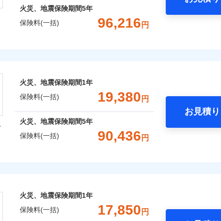
火災、地震保険期間
5年
96,216
保険料(一括)
円
株式会社
会社のおすすめポイント
火災、地震保険期間
1年
一括）内訳
19,380
保険料(一括)
円
お見積り
年
地震 1年
火災 5年
火災、地震保険期間
5年
型
90,436
保険料(一括)
円
,182
10,350
13,7
建物
円
円
火災保険株式会社
,418
3,110
19,1
家財
円
円
保険株式会社のおすすめポイント
火災、地震保険期間
1年
一括）内訳
17,850
保険料(一括)
円