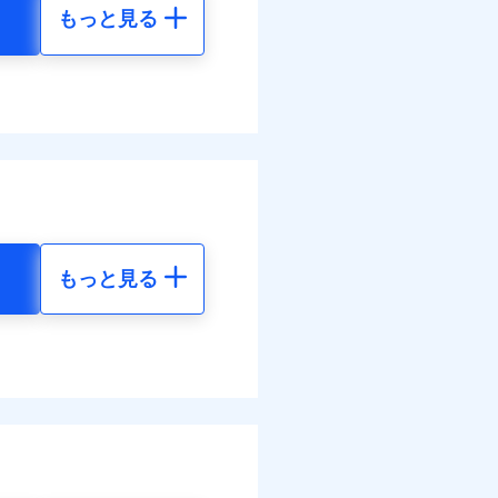
もっと見る
地震 5年
60
48,650
円
円
10
14,600
円
円
調べ）
もっと見る
地震 5年
す！
60
48,650
体制で手厚く支援します！
円
円
活もしっかりサポートしま
20
14,600
円
円