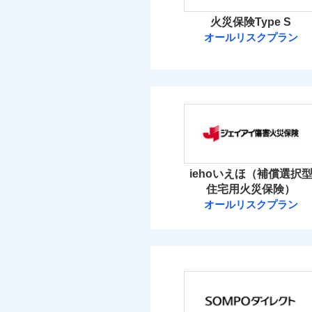
火災保険Type S
オールリスクプラン
ソニー損害保険
ソニー損害保険株式
保険料（
01
POINT
火災 1
iehoいえほ（補償選択
住宅用火災保険）
3
建物
オールリスクプラン
ジェイアイ傷害
4
家財
ジェイアイ傷害火災
保険料（
01
POINT