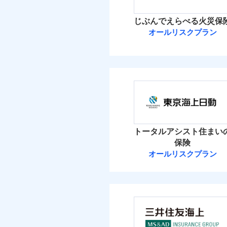
イチオシ
02
POINT
火災 1
じぶんでえらべる火災保
ソニー損保の新ネット火
オールリスクプラン
2
しかも「地震上乗せ特約
建物
れます（一部損は対象外
ＳＯＭＰＯダイ
3
家財
ＳＯＭＰＯダイレク
補償の範
03
POINT
保険料（
01
POINT
イチオシ
02
POINT
火災 1
火災
トータルアシスト住まい
落雷
お客様ご自身により、
保険
破裂・爆発
2
保険を除きます。）
建物
オールリスクプラン
東京海上日動火
減らしたコストをお客
盗難
自分に必要な補償を選
水濡れ
2
家財
騒擾（じょう）
東京海上日動火災保
地震保険もセットOK
外部からの落下・
「iehoいえほ」（
保険料（
01
POINT