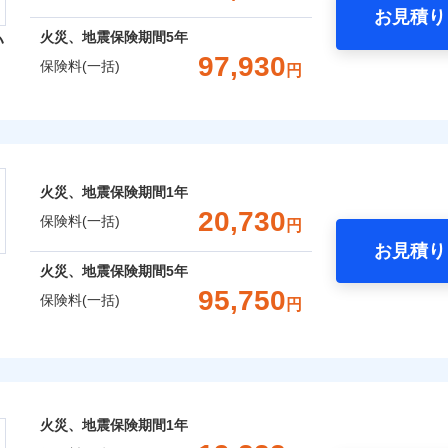
お見積り
年
地震 1年
火災 5年
火災、地震保険期間
5年
い
囲
？
予算に合わせて補償を自由にお選びいただけます。
97,930
保険料(一括)
円
,530
10,350
16,1
建物
円
円
”ではなく“新価”で保険金をお支払いします。
災保険株式会社
財の保険金額も自由に選べます。
上半期
新規契約数ランキング
風災・雹（ひょう）災、雪災
水災
,620
3,110
16,1
でもお申込み可能です！
家財
円
円
険株式会社のおすすめポイント
※1
社火災保険新規契約者数より算出[
年
月]（ドコモスマート保険ナビ
火災、地震保険期間
1年
一括）内訳
破損・汚損
20,730
囲
保険料(一括)
？
円
お見積り
年
地震 1年
火災 5年
飛来・衝突
火災、地震保険期間
5年
と密接に関わる費用も損害保険金としてまとめてお支払いしま
95,750
風災・雹（ひょう）災、雪災
水災
保険料(一括)
円
,470
10,350
17,2
ランキングをもっと見る
が一日でも早く保険金をお届けできるよう万全の損害サービス
建物
円
円
「介護アシスト」など豊富な付帯サービスでお客様の日々の生
※1
険
,870
3,110
17,4
家財
円
円
破損・汚損
おすすめポイント
火災、地震保険期間
1年
上半期
新規契約数ランキング
囲
飛来・衝突
一括）内訳
？
※2