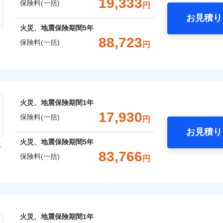
19,333
保険料(一括)
円
お見積り
社火災保険新規契約者数より算出[
補償内容
年
月]（ドコモスマート保険ナビ
年
地震 1年
火災 5年
火災、地震保険期間
5年
整理し、補償内容をシンプルにわかりやすくしています！
風災・雹（ひょう）災、雪災
水災
88,723
保険料(一括)
円
に応じた契約プランをご用意しています。
,010
10,350
13,4
建物
円
円
一
※1
せてオプションの特約のご選択が可能です。
金額なし
※2
株式会社
支払方法
年
床面積に対する損害の割合が80％以上）には、建物保険金額を
破損・汚損
月
,260
3,110
19,0
補償内容
家財
円
円
臨時費用
ランキングをもっと見る
会社のおすすめポイント
※
、「セレクト（水災なし）プラン
」の場合は、暮らしのQQ隊
損害防止費用
ネ
火災、地震保険期間
1年
飛来・衝突
残存物取片づけ費用
一括）内訳
申込方法
郵
17,930
一
保険料(一括)
金額なし
用
円
失火見舞費用
対
支払方法
年
お見積り
水道管修理費用
月
年
地震 1年
火災 5年
火災、地震保険期間
5年
型
地震火災費用
臨時費用
始期日
2025/1
ンターネット完結型の保険のため、保険料がリーズナブルで、
83,766
保険料(一括)
損害防止費用
囲
円
ネ
？
,346
10,350
10,1
建物
円
円
年割引
※1水
残存物取片づけ費用
申込方法
郵
火災保険株式会社
用
ポイントがたまります！保険料に対して、通常のdポイントとは
補償内容
失火見舞費用
説明事項
対
※2雑
補償内容
いの緊急かけつけサービス
るため、「d払い」や「dカード」でお支払いの場合は最大2%
,527
3,110
15,3
水道管修理費用
家財
円
※3
円
汚損に
風災・雹（ひょう）災、雪災
水災
あれば、ポイントで保険料を支払うこともできます。
保険株式会社のおすすめポイント
地震火災費用
始期日
2024/1
クレジットカード
一
ご自身にぴったりの補償をお選びいただけます。さらに、自分
金額なし
火災、地震保険期間
1年
※2
募集文書番号
※1
一
コンビニ払い