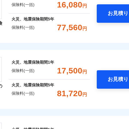
支払方法
年
一括）内訳
金額なし
年割引
補償内容を自由にカスタマイズしていただけます。ニーズに合
※2
※1水
16,080
保険料(一括)
円
支払方法
年
口座振替
月
用
償が必要か不安な人にも補償項目が選びやすいです。
破損・汚損
臨時費用
お見積り
月
※2破
銀行振込
わり・カギのトラブルサポー
年
地震 1年
火災 5年
心と信頼の事故対応で、万が一の場合も迅速に対応します。お
臨時費用
損害防止費用
※3水
火災、地震保険期間
5年
ネ
説明事項
険
どを、夜間・休日を問わず、24時間・365日対応しています。
損害防止費用
※4コ
災保険は、補償の組合せが自由だから、必要な補償に絞って選
飛来・衝突
残存物取片づけ費用
77,560
ネ
申込方法
郵
保険料(一括)
円
フォン
,010
10,350
9,2
残存物取片づけ費用
（全半損時のみ）」で、地震の被害にも火災保険の保険金額に対
建物
円
※3
円
失火見舞費用
申込方法
郵
用特約セットなし
対
です。本保険は、日新火災を引受保険会社とし、取扱代理店であるドコ
ます。
失火見舞費用
）。
レクト損害保険株式会社
水道管修理費用
対
※3
※5一
ランス（以下、ドコモ・インシュアランス）が提供するものです。
水道管修理費用
クレジットカード
地震火災費用
始期日
2026/0
,460
3,110
11,2
家財
円
円
地震火災費用
始期日
2025/1
コンビニ払い
※4
募集文書番号
ト損害保険株式会社のおすすめポイント
ドコモスマート保険ナビ編集部の評価
年割引
※1損
口座振替
囲
火災、地震保険期間
1年
？
囲
修理付帯費用保険金
率払、
※1水
？
※4
ターネット割引
銀行振込
一括）内訳
17,500
が低い
用
保険料(一括)
請求権保全行使手続費用保険金
円
火災保険は、補償の組合せが自由だから、必要な補償に絞って
補償内容
※2破
※2盗
4
わりサービス（24時間サポー
お見積り
等/騒
特約（全半損時のみ）」で、地震の被害にも最大100％で備え
説明事項
円
年
地震 1年
火災 5年
風災・雹（ひょう）災、雪災
説明事項
水災
損害拡大防止費用保険金
※4
火災、地震保険期間
5年
の
風災・雹（ひょう）災、雪災
水災
円（物
※3損
ウェブサイトでお手続きを完了された場合、10％のインター
あけサービス（24時間サポー
81,720
濡れは
※4損
保険料(一括)
一
円
金額なし
年割引
,300
※2
10,350
8,4
建物
※3水
円
円
限り、
※1
支払方法
年
※4一
ッシュレス・リペアサービス
災保険株式会社
さまに還元
月
ペイジ
破損・汚損
破損支払限度額50万円
ドコモスマート保険ナビ編集部の評価
災害アラート
募集文書番号
破損・汚損
臨時費用
※3
べる、だから保険料にムダがない！
,320
3,110
5,9
家財
円
円
初期費用補償特約
ソニー損害保険株式会社で
損害防止費用
険株式会社のおすすめポイント
ネ
募集文書番号
！
険料は下の場合の築年月で計
の復旧に関する特約
飛来・衝突
お見積もり
残存物取片づけ費用
しものときは「新価（再調達価額）」でお支払いします。
※4
飛来・衝突
申込方法
郵
ています。