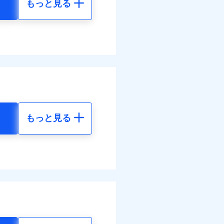
もっと見る
地震 5年
べます。
76
48,650
して最大100％で備えら
円
円
10
14,600
円
円
もっと見る
地震 5年
ネット割引が適用！（地震
00
48,650
円
円
60
14,600
円
円