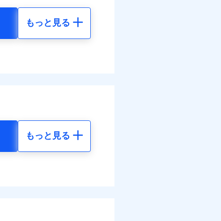
払い
わせたパック単位での補
災料率は最低リスク区分を適
払い
払い
もっと見る
払い
損・汚損の取扱いはなし
地震 5年
客さまからの事故のご連
道管修理費用の取扱いはなし
ット申込
ンビニ払の払込票をスマート
べます。
ット申込
送
アプリで支払うことができ
46
48,650
して最大100％で備えら
円
円
送
面
モと共同募集代理店である株
面
部契約のみ
1/01
70
14,600
円
円
0/01
害割合が30%未満の場合は定
水災料率は最も水災リスク
災料率は最低リスク区分を適
水災等地を適用
選べます。
損・汚損、物体の落下・飛来
難、水ぬれ等と破損等は5万
もっと見る
擾、水濡れのみ自己負担額5万
られます。
地震 5年
体の落下・飛来等/騒擾、水
害保険金として支払い
ネット割引が適用！（地震
建物のみ自己負担あり）
害保険金が支払われる場合に
括払
00
48,650
道管修理費用の取扱いはなし
費用保険金として支払い
円
円
払い
括払・年払のみ、コンビニ・
払い
ー（番号通知方式）
10
14,600
円
円
ット申込
送