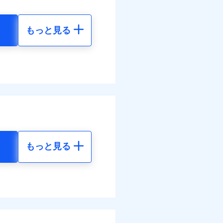
面
情報の取扱いに同意いただく
もっと見る
0/01
地震 5年
災料率は最低リスク区分を適
00
48,650
円
円
ぬれ、破損、汚損等は自己負
万円
70
14,600
円
円
故時諸費用（火災・風水災等
特約セットありも選択可能
調べ）
理費として保険金をお支払い
括払
。
情報の取扱いに同意いただく
払い
ットありも選択可能
物保険料に、バルコニー等専
払い
もっと見る
部分修繕費用特約保険料を
地震 5年
ット申込
す！
険金額×5％、300万円限度
送
体制で手厚く支援します！
括払、長期一括払のみ
70
48,650
円
円
てくれます。
面
活もしっかりサポートしま
ム契約を実現！書類の提出
ス体制で手厚く支援が受
4/01
10
14,600
円
円