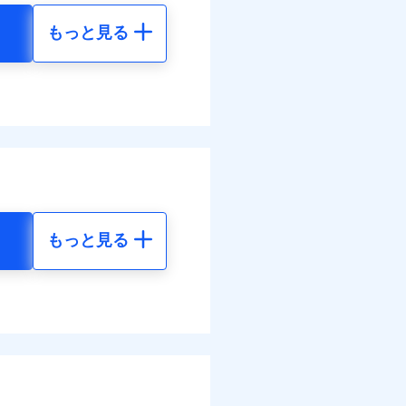
もっと見る
調べ）
地震 5年
80
48,650
円
円
括払
払い
全額お支払いいたしま
払い
20
14,600
円
円
サービスがご利用いただ
ット申込
送
括払
面
払い
もっと見る
払い
地震 5年
0/01
各種割引も充実していま
ット申込
73
48,650
円
円
災料率は最低リスク区分を適
送
※5
別に1%相当のdポイント
面
危険（盗難を除く）および破
のdポイントがたまりま
00
14,600
円
円
おいて、自己負担額5万円
0/01
括払
好みにオプションを追
括払