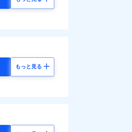
もっと見る
地震 5年
99
48,650
円
円
67
14,600
円
円