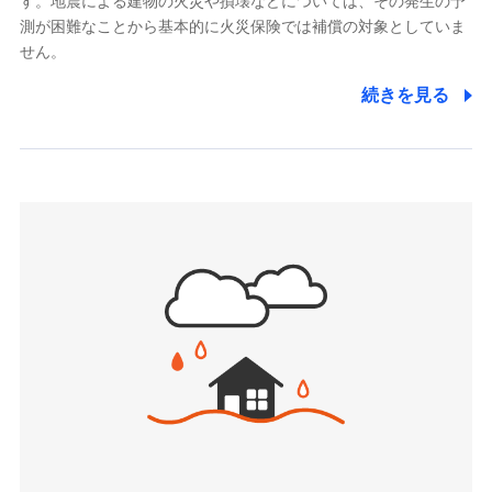
す。地震による建物の火災や損壊などについては、その発生の予
でき、さらに補償内容を自由にカスタマイズ可能なた
メディケア生命保険株式会社
測が困難なことから基本的に火災保険では補償の対象としていま
め、住居形態やライフスタイルに合わせて無駄のない
（https://www.medicarelife.com/）
せん。
最適設計が実現できます。スマホ・PCで手続きが完結
し、24時間365日の事故受付で万一の際も安心。保険
■少額短期保険
続きを見る
株式会社アシロ少額短期保険
料に応じてdポイントもたまる、利便性とおトクさを兼
(https://kailash.co.jp/)
ね備えた火災保険です。
SBIいきいき少額短期保険会社 (https://www.i-
sedai.com/)
SBIペット少額短期保険株式会社
(https://www.sbipet-ssi.co.jp/)
SBIリスタ少額短期保険会社
ドコモの火災保険で
(https://www.jishin.co.jp/)
お見積もり
スマートプラス少額短期保険株式会社
（https://www.smartplus-insurance.com/）
見積もりや保険会社とのご契約に先立ち、当社が提供する
チューリッヒ少額短期保険株式会社
ドコモスマート保険ナビの利用規約と個人情報の取扱いに
(https://www.zurichssi.co.jp/)
同意いただく必要があります。詳細について、以下をご確
Tokio Marine X少額短期保険株式会社
認ください。
(https://www.tokiomarine-x.co.jp/)
ペットメディカルサポート株式会社
ドコモスマート保険ナビサービス利用規約
(https://pshoken.co.jp/)
当社による個人情報の取扱いについて（プライバシー