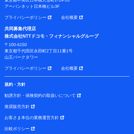
アーバンネット日本橋ビル3F
※ 当社および株式会社NTTドコモは、お客さまの情報
を利用させていただくにあたっては、「NTTドコモ パー
プライバシーポリシー
会社概要
ソナルデータ憲章」に定める行動原則を順守します 。
※ パーソナルデータダッシュボードの「第三者提供の
共同募集代理店
管理」の設定状態にかかわらず、共同利用する場合があ
株式会社NTTドコモ・フィナンシャルグループ
ります。
〒100-6150
※ dポイントクラブ会員ではないお客さま（2019年12
東京都千代田区永田町2丁目11番1号
月11日以降、一度もdポイントクラブ会員であったこと
山王パークタワー
がないお客さまに限る）に関する、2019年12月10日以
前に取得した個人データは、こちら の利用目的の範囲内
プライバシーポリシー
会社概要
に限って共同利用します。
規約・方針
当社は株式会社NTTドコモ・フィナンシャルグループ
との間で、以下のとおり個人データを共同利用しま
勧誘方針・保険契約の取扱いについて
す。
推奨販売方針
【共同して利用される利用データの項目】
当社または株式会社NTTドコモ・フィナンシャルグルー
お客さま本位の業務運営方針
プがサービス提供等を通じて取得した、以下の情報など
比較ポリシー
の個人データ