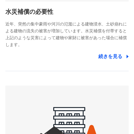
リトルファミリー少額短期保険株式会社
ポリシー）
(https://www.littlefamily-ssi.com/)
水災補償の必要性
2.共同募集を行う代理店から受領する個人情報
近年、突然の集中豪雨や河川の氾濫による建物浸水、土砂崩れに
よる建物の流失の被害が増加しています。水災補償を付帯すると
郵便、電話、およびＥメール等により、当社と取引のあるも
しくは委託を受けている保険会社・提携会社の保険その他に
上記のような災害によって建物や家財に被害があった場合に補償
関する情報を提供し、金融商品等の契約を勧奨するため、ま
します。
た維持管理等の委託業務遂行のため、またそれらに付帯、関
連する当社および提携会社のサービスを案内、提供するため
続きを見る
（なお、当社は複数の保険会社と取引があり、取得した個人
情報を取引のある他の保険会社の商品・サービスをご提案す
るために利用させていただくことがあります。）
上記に係る連絡・手続き・管理等付帯業務を行うため
3.セミナー募集サイトから取得した個人情報
各種セミナーの案内、開催のため
上記に係る連絡・手続き・管理等付帯業務を行うため
4.家族・友達紹介にて取得した個人情報
被紹介者への連絡、及び当社と取引のあるもしくは委託を受