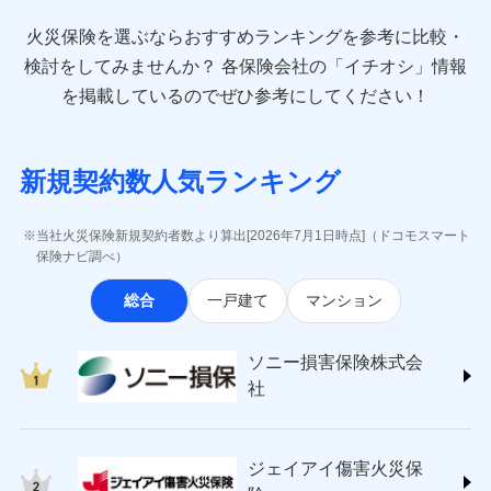
最適設計が実現できます。スマホ・PCで手続きが完結
臨時費用
お見積もり
direct.co.jp/)
し、24時間365日の事故受付で万一の際も安心。保険
損害防止費用
始期日
2024/10/01
火災保険を選ぶならおすすめランキングを参考に比較・
アニコム損害保険株式会社 (https://www.anicom-
始期日
2026/08/01
修理費だけでなく、修理と密接に関わる費用も損害
料に応じてdポイントもたまる、利便性とおトクさを兼
残存物取片づけ費用
付帯される費用保
sompo.co.jp/)
検討をしてみませんか？
各保険会社の「イチオシ」情報
見積もりや保険会社とのご契約に先立ち、当社が提供する
険金
保険金としてまとめてお支払いしてくれます。
ね備えた火災保険です。
失火見舞費用
※1水災料率は最低リスク区分を適用
※2
東京海上ダイレクト損害保険株式会社
※1盗難、水濡れ、騒擾（じょう）、
を掲載しているのでぜひ参考にしてください！
ドコモスマート保険ナビの利用規約と個人情報の取扱いに
※2盗難および水ぬれについては対象
水道管修理費用
外部からの落下・飛来・衝突は自動付
※3
(https://www.e-design.net/)
全国の損害サービス拠点が一日でも早く保険金をお
同意いただく必要があります。詳細について、以下をご確
です。
帯です。
地震火災費用
AIG損害保険株式会社
※4
届けできるよう万全の損害サービス体制で手厚く支
ドコモスマート保険ナビ編集部の評価
認ください。
※3水ぬれは自己負担額5万円
※2水まわりトラブル、カギ開け対
(https://www.aig.co.jp/sonpo)
援が受けられます。
※4事故時諸費用（火災・風水災等限
応、ガラス破損の場合に60分までの
ドコモスマート保険ナビサービス利用規約
新規契約数人気ランキング
その他付帯される
ＳＢＩ損害保険株式会社
定）特約セットありも選択可能
修理付帯費用
簡易作業無料でご提供いたします。弊
「メディカルアシスト」「介護アシスト」など豊富
登記物件の火災保険をお申込みの方におすすめ！登記
費用の補償
当社による個人情報の取扱いについて（プライバシー
ドコモの火災保険で
説明事項
(https://www.sbisonpo.co.jp/)
※5修理費として保険金をお支払いし
社提携業者にて24時間365日受付。受
な付帯サービスでお客様の日々の生活も充実したサ
情報の自動照合によるリアルタイム契約を実現！書類
説明事項
ポリシー）
ます。
お見積もり
ジェイアイ傷害火災保険株式会社
付後、専門業者が対応に向かいます。
当社火災保険新規契約者数より算出[2026年7月1日時点]（ドコモスマート
ポートが受けられます。
※6セットありも選択可能
の提出と保険会社審査にお時間をいただきません！
インターネット割引
(https://www.jihoken.co.jp/)
ガラス破損の対応時間は9時～20時と
保険ナビ調べ）
※7建物保険料に、バルコニー等専用
なります。
適用される割引
指定工務店割引
ソニー損害保険株式会社
使用部分修繕費用特約保険料を含む
見積もりや保険会社とのご契約に先立ち、当社が提供する
※3クレジットカード会社の分割払い
総合
一戸建て
マンション
(https://www.sonysonpo.co.jp/)
建築年割引（地震保険）
※8保険金額×5％、300万円限度
ドコモスマート保険ナビの利用規約と個人情報の取扱いに
が可能なことがあります。詳しくは各
損害保険ジャパン株式会社 (https://www.sompo-
※9一括払、長期一括払のみ
同意いただく必要があります。詳細について、以下をご確
クレジットカード会社にご確認くださ
その他条件
japan.co.jp/)
指定工務店特約
※5
い。
認ください。
ソニー損害保険株式会
東京海上日動火災保険株式会社で
ジェイアイ傷害火災保険株式会社で
ＳＯＭＰＯダイレクト損害保険株式会社
社
ドコモスマート保険ナビサービス利用規約
お見積もり
お見積もり
(https://www.sompo-direct.co.jp/)
すまいのサポート24
募集文書番号
募集文書番号
当社による個人情報の取扱いについて（プライバシー
チューリッヒ保険会社 (https://www.zurich.co.jp/)
リフォーム相談サービス
付帯サービス
東京海上日動火災保険株式会社の
ポリシー）
ジェイアイ傷害火災保険株式会社の
東京海上日動火災保険株式会社
長期優良住宅の維持保全サポートサー
詳細を見る
詳細を見る
ジェイアイ傷害火災保
(https://www.tokiomarine-nichido.co.jp/)
ビス