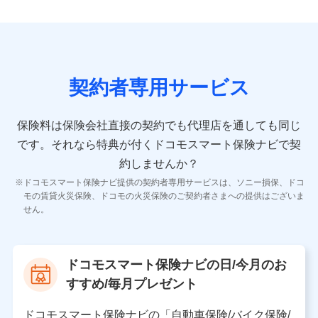
9.お問い合わせ情報
各種お問い合わせに対応するため
契約者専用サービス
10.受託業務の 個人情報
受託業務の遂行およびこれらに準ずる業務の遂行のため
保険料は保険会社直接の契約でも代理店を通しても同じ
です。
それなら特典が付くドコモスマート保険ナビで契
11.マイカー通勤管理クラウド並びに法人向けASPサー
ビスに関してのお問い合わせ情報
約しませんか？
各種お問い合わせに対応するため
ドコモスマート保険ナビ提供の契約者専用サービスは、ソニー損保、ドコ
当社のサービスに関する情報提供や、皆様に有用なお知らせ
モの賃貸火災保険、ドコモの火災保険のご契約者さまへの提供はございま
をお送りするため
せん。
アンケートの送付のため
当社のサービスや媒体の運営改善に必要なデータを解析し、
分析するため
当社の対応品質向上やお問い合わせ内容の正確な把握のため
ドコモスマート保険ナビの日/今月のお
個人情報保護管理者の職名、連絡先
すすめ/毎月プレゼント
株式会社ドコモ・インシュアランス 営業部長
〒103-0013 東京都中央区日本橋人形町2-14-10 アー
ドコモスマート保険ナビの「自動車保険/バイク保険/