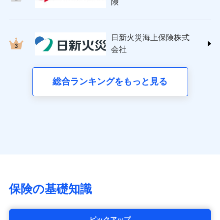
日新火災海上保険株式会社
険
(https://www.nisshinfire.co.jp/)
備考
スリムプランに該当する補償内容です
見積もりや保険会社とのご契約に先立ち、当社が提供する
見積もりや保険会社とのご契約に先立ち、当社が提供する
ペット＆ファミリー損害保険株式会社
ドコモスマート保険ナビの利用規約と個人情報の取扱いに
ドコモスマート保険ナビの利用規約と個人情報の取扱いに
ドコモスマート保険ナビ編集部の評価
(https://www.petfamilyins.co.jp/)
クレジットカード
同意いただく必要があります。詳細について、以下をご確
同意いただく必要があります。詳細について、以下をご確
日新火災海上保険株式
ドコモスマート保険ナビ編集部の評価
三井住友海上火災保険株式会社 (https://www.ms-
認ください。
コンビニ払い
認ください。
会社
チューリッヒのネット火災保険は
ダイレクト型でネッ
ins.com/)
払込方法
口座振替
ドコモスマート保険ナビサービス利用規約
ドコモスマート保険ナビサービス利用規約
すまいのリスクを６つに整理し、補償内容をシンプ
三井ダイレクト損害保険株式会社
ト完結のお手続き・リーズナブルな保険料
に加え、
火
銀行振込
当社による個人情報の取扱いについて（プライバシー
当社による個人情報の取扱いについて（プライバシー
ルにして、わかりやすいのが特徴です。
(https://www.mitsui-direct.co.jp/)
災に対する補償に加え、すべてのプランに盗難等がつ
総合ランキングをもっと見る
d払い
ポリシー）
ポリシー）
すまいやライフスタイルに応じた契約プランを選べ
いており、
社会問題などを考慮された幅広い補償が特
■生命保険
ます。
長です。
失火見舞金など付帯される費用保険金も多
一括払
アクサ生命保険株式会社
く、ダイレクトでありながら充実した補償が魅力で
支払方法
年払い
建物が全焼・全壊時（延床面積に対する損害の割合
（https://www.axa.co.jp/）
す。
月払い
が80％以上）には、建物保険金額を全額お支払いし
SBI生命保険株式会社（https://www.sbilife.co.jp/）
てくれます。
FWD生命保険株式会社
ネット申込
※
（https://www.fwdlife.co.jp/）
家族Eye（親族連絡先制度）
がご利用できます。
申込方法
郵送
ソニー生命保険株式会社
※「ご契約者（保険にご加入されたお客さま）」が、その保険
対面
（https://www.sonylife.co.jp）
契約に関する緊急連絡先としてご親族を登録する制度。
チューリッヒ保険会社で
SOMPOひまわり生命保険株式会社
保険の基礎知識
お見積もり
始期日
2026/04/01
（https://www.himawari-life.co.jp/）
第一ネオ生命保険株式会社
チューリッヒ保険会社の
※1損害割合が30%未満の場合は定率
（https://neofirst.co.jp/）
ピックアップ