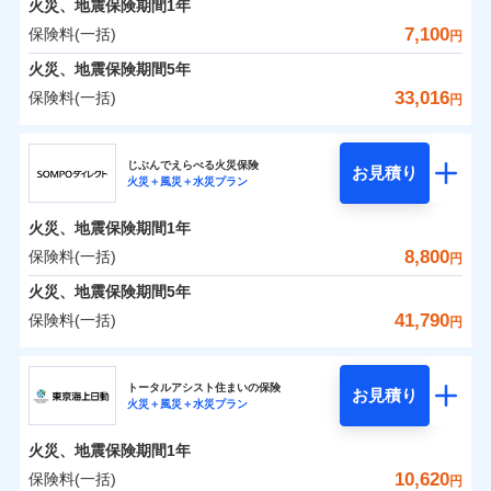
火災、地震保険期間
地震の被害にも最大100％で備えられます。
1年
保険料（一括）内訳
01
POINT
けできるよう万全の損害サービス体制で手厚く支援し
地震保険建築年割引
一括払
適用される割引
7,100
保険料(一括)
火災
風災・雹（ひょ
円
ランキングをもっと見る
ます！
家財セット割引
ネット申込
支払方法
年払い
落雷
う）災、雪災
「メディカルアシスト」「介護アシスト」など豊富な
火災 1年
地震 1年
火災、地震保険期間
申込方法
破裂・爆発
5年
郵送
月払い
補償内容
その他条件
地震火災費用特約
※7
付帯サービスでお客様の日々の生活もしっかりサポー
対面
33,016
保険料(一括)
円
イチオシ
02
水災
盗難
トします！
POINT
ネット申込
0
1,966
3,300
建物
円
円
円
ドコモスマート保険ナビ編集部の評価
ソニー損害保険株式会社で
水濡れ
暮らしのQQ隊（カギあけQQサービ
ジェイアイ傷害火災保険株式会社
免責金額（自己負
始期日
2025/10/01
申込方法
郵送
付帯サービス
免責金額なし
騒擾（じょう）
お見積もり
※2
ス、水まわりQQサービス）
上半期
新規契約数ランキング
担額）
ドコモの火災保険はインターネット完結型の保険の
じぶんでえらべる火災保険
外部からの落下・
破損・汚損
対面
お見積り
火災＋風災＋水災プラン
補償を自由に選べて、もしものときは「新価（再調達
飛来・衝突
0
1,923
990
ジェイアイ傷害火災保険株式会社のおすすめポイ
家財
補償の範囲
円
ため、保険料がリーズナブルで、各種割引も充実し
円
円
※1水災料率は最低リスク区分を適用
？
03
POINT
補償内容
※1
クレジットカード
※8
臨時費用
価額）」でお支払いします。
※2盗難、水ぬれ等と破損等は5万円
ント
見積もりや保険会社とのご契約に先立ち、当社が提供する
当社火災保険新規契約者数より算出[
年
月]（ドコモスマート保険
ています。
始期日
2026/01/01
火災、地震保険期間
1年
コンビニ払い
説明事項
※3損害保険金として支払い
※8
損害防止費用
ナビ調べ）
万一ご自宅が被害にあわれた場合は、修繕業者のご紹
ドコモスマート保険ナビの利用規約と個人情報の取扱いに
払込方法
保険料のお支払いでdポイントがたまります！保険
※4損害保険金が支払われる場合に限
保険料（一括）内訳
8,800
保険料(一括)
01
口座振替
POINT
円
同意いただく必要があります。詳細について、以下をご確
残存物取片づけ費用
介などをご利用いただけます。
付帯される費用保
※1損害割合が30%未満の場合は定率
免責金額（自己負
火災
風災・雹（ひょ
料に対して、通常のdポイントとは別に1%相当のd
り、費用保険金として支払い
免責金額なし
※1
銀行振込
認ください。
険金
※8
落雷
う）災、雪災
払、水災料率は最も水災リスクが低い
失火見舞費用
コンビニ払いの払込票をスマートフォンアプリでお支
担額）
火災、地震保険期間
5年
※3
ポイントが上乗せして進呈されるため、「d払い」
破裂・爆発
水災等地を適用
火災 1年
水道管修理費用
地震 1年
払いが可能です。
ドコモスマート保険ナビサービス利用規約
※4
41,790
保険料(一括)
円
募集文書番号
や「dカード」でお支払いの場合は最大2%のdポイ
※2破損・汚損、物体の落下・飛来等/
一括払
イチオシ
02
臨時費用
POINT
地震火災費用
当社による個人情報の取扱いについて（プライバシー
※5
騒擾、水濡れのみ自己負担額5万円
水災
補償内容
盗難
ントがたまります。また「d払い」であれば、ポイ
支払方法
年払い
ＳＯＭＰＯダイレクト損害保険株式会社
説明事項
損害防止費用
ポリシー）
0
1,390
水濡れ
3,300
建物
（物体の落下・飛来等/騒擾、水濡れ
円
円
円
ントで保険料を支払うこともできます。
ランキングをもっと見る
月払い
ソニー損保の新ネット火災保険は、補償の組合せが自
騒擾（じょう）
その他付帯される
トータルアシスト住まいの保険
残存物取片づけ費用
は建物のみ自己負担あり）
付帯される費用の
お見積り
修理付帯費用
外部からの落下・
破損・汚損
火災＋風災＋水災プラン
3つの基本プランからご自身にぴったりの補償をお
費用の補償
ＳＯＭＰＯダイレクト損害保険株式会社のおすす
由だから、必要な補償に絞って選べます。
※3水道管修理費用の取扱いはなし
補償
失火見舞費用
免責金額（自己負
飛来・衝突
免責金額なし
ネット申込
※4一括払・年払のみ、コンビニ・ペ
0
1,420
990
めポイント
選びいただけます。さらに、自分好みにオプション
家財
円
円
円
しかも「地震上乗せ特約（全半損時のみ）」で、地震
ＳＯＭＰＯダイレクト損害保険株式会社で
担額）
水道管修理費用
火災、地震保険期間
1年
イジー（番号通知方式）
申込方法
インターネット割引
郵送
を追加・削除することで、補償内容を自由にカスタ
お見積もり
の被害にも火災保険の保険金額に対して最大100％で備
地震火災費用
ドコモスマート保険ナビ編集部の評価
保険料（一括）内訳
10,620
保険料(一括)
01
POINT
円
適用される割引
指定工務店割引
対面
マイズしていただけます。ニーズに合わせたパック