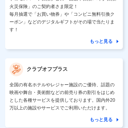
バンネット日本橋ビル 3F
火災保険」のご契約者さま限定！
株式会社ドコモ・インシュアランス
毎月抽選で「お買い物券」や「コンビニ無料引換ク
ーポン」などのデジタルギフトがその場で当たりま
個人情報の第三者提供について
す！
当社ではご本人の同意がある場合または法令に基づく場
合を除き、第三者に提供いたしません。
もっと見る
業務の委託
当社は利用目的の達成に必要な範囲内において個人情報
クラブオフプラス
の取り扱いの全部または一部を委託する場合がありま
す。
全国の有名ホテルやレジャー施設のご優待、話題の
個人データの共同利用
映画や舞台・美術館などの前売り券の割引をはじめ
とした各種サービスを提供しております。国内外20
当社は株式会社NTTドコモとの間で、以下のとおり個
人データを共同利用します。
万以上の施設やサービスでご利用いただけます。
【共同して利用される利用データの項目】
もっと見る
当社又は株式会社NTTドコモがサービス提供等を通じて