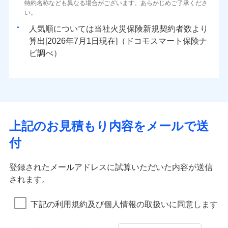
ドコモスマート保険ナビ編集部の評価
ソニー損害保険株式会社で
特約名称なども異なる場合がございます。あらかじめご了承くださ
三井住友海上火災保険株式会社で
臨時費用
始期日
2025/10/01
80％以上）には、建物保険金額を全額お支払いいたし
ネット申込
地震火災費用
0
1,650
※4
3,300
建物
円
円
円
水災
補償内容
盗難
火災、自然災害、盗難などトータルでカバーし、大
お見積もり
募集文書番号
い。
お見積もり
損害防止費用
ます！
申込方法
郵送
水濡れ
切な住まいをお守りします！
※1
ランキングをもっと見る
補償を自由に選べて、もしものときは「新価（再調達
騒擾（じょう）
※1盗難、水ぬれ等と破損等は5万円
人気順については当社
新規契約者数より
その他付帯される
残存物取片づけ費用
「フルサポートプラン」、「セレクト（水災なし）プ
付帯される費用の
対面
修理付帯費用
外部からの落下・
破損・汚損
三井住友海上火災保険株式会社の
※2損害保険金として支払い
0
2,280
990
費用の補償
水まわりトラブル、カギ開け対応など「住まいのア
家財
円
価額）」でお支払いします。
円
円
補償
算出[
年
月
日現在]（ドコモスマート保険ナ
見積もりや保険会社とのご契約に先立ち、当社が提供する
※
失火見舞費用
説明事項
ラン
」の場合は、暮らしのQQ隊サービスがご利用い
免責金額（自己負
飛来・衝突
※3損害保険金が支払われる場合に限
詳細を見る
免責金額なし
シスタンスサービス」が無料付帯
万一ご自宅が被害にあわれた場合は、修繕業者のご紹
ドコモスマート保険ナビの利用規約と個人情報の取扱いに
始期日
ビ調べ）
2026/01/01
担額）
水道管修理費用
ただけます。
り、費用保険金として支払い
インターネット割引
同意いただく必要があります。詳細について、以下をご確
介などをご利用いただけます。
補償の対象やお客さまの状況に応じたさまざまな割
地震火災費用
マンション等の共同住宅専用
適用される割引
指定工務店割引
認ください。
※1破損・汚損、物体の落下・飛来等/
臨時費用
コンビニ払いの払込票をスマートフォンアプリでお支
見積もりや保険会社とのご契約に先立ち、当社が提供する
引をご用意！
募集文書番号
ドコモスマート保険ナビ編集部の評価
騒擾、水濡れのみ自己負担額5万円
建築年割引（地震保険）
ドコモスマート保険ナビの利用規約と個人情報の取扱いに
損害防止費用
払いが可能です。
適用される割引
ドコモスマート保険ナビサービス利用規約
建築年割引
（物体の落下・飛来等/騒擾、水濡れ
同意いただく必要があります。詳細について、以下をご確
補償の範囲
補償内容
残存物取片づけ費用
？
付帯される費用保
当社による個人情報の取扱いについて（プライバシー
03
POINT
説明事項
は建物のみ自己負担あり）
イチオシ
その他条件
指定工務店特約
02
※5
認ください。
POINT
ドコモの火災保険は、基本補償となる火災、破裂・爆
補償の範囲
付帯サービス
険金
住まいの緊急かけつけサービス
？
ポリシー）
03
失火見舞費用
POINT
※2水道管修理費用の取扱いはなし
補償内容
発に加え、風災、落雷や盗難・水ぬれなど住まいを取
上記のお見積もり内容をメールで送
※3一括払・年払のみ、コンビニ・ペ
ドコモスマート保険ナビサービス利用規約
水道管修理費用
※2
すまいのサポート24
ドコモの火災保険はインターネット完結型の保険の
免責金額（自己負
イジー（番号通知方式）
クレジットカード
り巻く多様なリスクに対応。3つの基本プランから選択
当社による個人情報の取扱いについて（プライバシー
火災
地震火災費用
風災・雹（ひょ
免責金額なし
付
担額）
リフォーム相談サービス
ため、保険料がリーズナブルで、各種割引も充実し
落雷
う）災、雪災
コンビニ払い
ＳＯＭＰＯダイレクト損害保険株式会社で
でき、さらに補償内容を自由にカスタマイズ可能なた
付帯サービス
ポリシー）
火災
風災・雹（ひょ
ドコモスマート保険ナビ編集部の評価
払込方法
免責金額（自己負
破裂・爆発
長期優良住宅の維持保全サポートサー
ています。
落雷
う）災、雪災
募集文書番号
お見積もり
免責金額なし
口座振替
め、住居形態やライフスタイルに合わせて無駄のない
適用される割引
建築年割引
担額）
破裂・爆発
ビス
臨時費用
登録されたメールアドレスに試算いただいた内容が送信
保険料のお支払いでdポイントがたまります！保険
銀行振込
最適設計が実現できます。スマホ・PCで手続きが完結
水災
盗難
修理費だけでなく、修理と密接に関わる費用も損害
損害防止費用
されます。
付帯サービス
料に対して、通常のdポイントとは別に1%相当のd
水まわり・カギのトラブルサポート
水濡れ
し、24時間365日の事故受付で万一の際も安心。保険
臨時費用
水災
盗難
見積もりや保険会社とのご契約に先立ち、当社が提供する
ベーシックプラン(水災なし)に該当す
保険金としてまとめてお支払いしてくれます。
※1
残存物取片づけ費用
※2
付帯される費用保
備考
騒擾（じょう）
一括払
ポイントが上乗せして進呈されるため、「d払い」
水濡れ
料に応じてdポイントもたまる、利便性とおトクさを兼
る補償内容です
ドコモスマート保険ナビの利用規約と個人情報の取扱いに
損害防止費用
外部からの落下・
険金
破損・汚損
※1
失火見舞費用
騒擾（じょう）
全国の損害サービス拠点が一日でも早く保険金をお
下記の利用規約及び個人情報の取扱いに同意します
備考
諸費用特約セットなし
支払方法
年払い
や「dカード」でお支払いの場合は最大2%のdポイ
同意いただく必要があります。詳細について、以下をご確
飛来・衝突
ね備えた火災保険です。
残存物取片づけ費用
外部からの落下・
付帯される費用保
破損・汚損
※2
水道管修理費用
届けできるよう万全の損害サービス体制で手厚く支
※2
月払い
認ください。
ントがたまります。また「d払い」であれば、ポイ
飛来・衝突
クレジットカード
険金
失火見舞費用
ドコモスマート保険ナビ編集部の評価
地震火災費用
クレジットカード
援が受けられます。