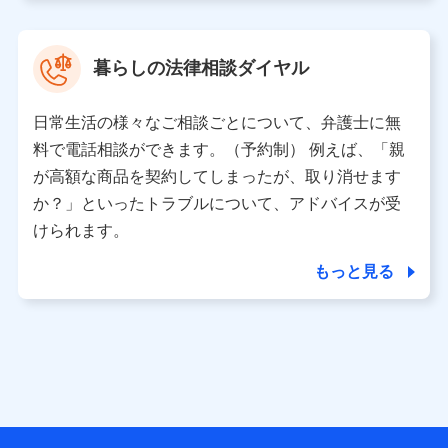
取得した、以下の情報などの個人データ
基本情報
氏名、電話番号、メールアドレス、お客さまの識別子、属
暮らしの法律相談ダイヤル
性、連絡先、dポイントサービスのご利用に関する情報。例
として、dポイントカード番号、性別、年齢、家族構成、住
所、dポイント残高、dポイント利用履歴などが含まれます。
日常生活の様々なご相談ごとについて、弁護士に無
利用情報
料で電話相談ができます。（予約制） 例えば、「親
当社又は株式会社NTTドコモが提供する各種サービスなどの
ご契約・ご利用などに関する情報。例として、当社又は株式
が高額な商品を契約してしまったが、取り消せます
会社NTTドコモが提供する各種サービスのご契約状態・ご利
か？」といったトラブルについて、アドバイスが受
用履歴インターネット利用時の行動に関する情報、アプリケ
ーション利用時の行動に関する情報、購入されたサービスや
けられます。
商品の名称・購入場所・決済に関する情報、アンケートの回
答に関する情報などが含まれます。
もっと見る
保険関連サービス情報
当社又は株式会社NTTドコモが提供する保険関連サービスに
関して取得し、又は保有する情報。例として、見積請求受付
時、資料請求受付時又はユーザー登録受付時に提供いただい
た情報（氏名、住所、生年月日、性別、保険契約者と被保険
者の関係、保険加入の目的、保険商品の内容、保険料、保険
料のお支払方法、車のメーカーや走行距離などの情報、建物
の構造や築年数などの情報、ペットの種類や年齢など）及び
お客様との応対記録 （お客様に提示した比較見積の試算結