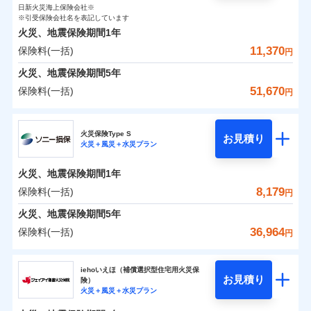
0
1,110
990
ト
家財
円
了された場合、10％のインターネット割引が適用！
落雷
円
う）災、雪災
円
インターネット割引
日新火災海上保険会社※
銀行振込
対面
破裂・爆発
修理付帯費用保険金
※引受保険会社名を表記しています
※4
（地震保険を除きます。）
正式名称は、すまいの保険です。本保険は、日新火災を引受保険会社
その他付帯される
保険料（一括）内訳
01
POINT
火災、地震保険期間
1年
とし、取扱代理店であるドコモと共同募集代理店である株式会社ドコ
請求権保全行使手続費用保険金
※4
水まわりサービス（24時間サポー
減らしたコストをお客さまに還元
補償内容
費用の補償
一括払
始期日
2025/10/01
水災
盗難
モ・インシュアランス（以下、ドコモ・インシュアランス）が提供す
11,370
保険料(一括)
ト）
損害拡大防止費用保険金
円
※4
水濡れ
支払方法
年払い
自分に必要な補償を選べる、だから保険料にムダが
るものです。
火災 1年
騒擾（じょう）
地震 1年
カギあけサービス（24時間サポー
火災、地震保険期間
5年
※1水災料率は最低リスク区分を適用
月払い
付帯サービス
ない！
外部からの落下・
破損・汚損
ト）
家財破損支払限度額50万円
免責金額（自己負
説明事項
※2雑危険（盗難を除く）および破汚
飛来・衝突
51,670
保険料(一括)
免責金額なし
※2
円
地震保険もセットOK！
イチオシ
担額）
02
キャッシュレス・リペアサービス
その他条件
POINT
損において、自己負担額5万円
水災初期費用補償特約
0
3,760
3,300
建物
円
円
円
補償の範囲
ネット申込
？
03
POINT
気象災害アラート
「iehoいえほ」（補償選択型住宅用火災保険）
ドコモの火災保険
建物の復旧に関する特約
申込方法
郵送
※5
お客さまのニーズ・ご予算に合わせて補償を自由に
臨時費用
※3
募集文書番号
火災保険Type S
お見積り
対面
0
1,880
990
家財
円
お選びいただけます。
※保険料は下の場合の築年月で計算し
損害防止費用
円
円
火災＋風災＋水災プラン
メディカルアシスト
※
ドコモの火災保険
のおすすめポイント
付帯サービス
火災
風災・雹（ひょ
ています。
補償の範囲
残存物取片づけ費用
？
03
付帯される費用保
介護アシスト
※4
POINT
もしものとき、“時価”ではなく“新価”で保険金をお
落雷
う）災、雪災
始期日
2024/10/01
新築：2026年1月
火災、地震保険期間
1年
保険料（一括）内訳
険金
01
破裂・爆発
備考
POINT
失火見舞費用
※5
支払いします。
築5年：2021年1月
8,179
保険料(一括)
上半期
新規契約数ランキング
クレジットカード
円
水道管修理費用
築10年：2016年1月
※1水災料率は最低リスク区分を適用
家具や電化製品等の家財の保険金額も自由に選べま
水災
盗難
コンビニ払い
火災
築15年：2011年1月
風災・雹（ひょ
地震火災費用
火災 1年
※2破損・汚損の取扱いはなし
地震 1年
火災、地震保険期間
5年
す。
水濡れ
払込方法
落雷
う）災、雪災
ドコモスマート保険ナビ編集部の評価
※1
※3水道管修理費用の取扱いはなし
口座振替
騒擾（じょう）
当社火災保険新規契約者数より算出[
年
月]（ドコモスマート保険
36,964
保険料(一括)
説明事項
破裂・爆発
円
ネットに加え、お電話でもお申込み可能です！
イチオシ
02
※4コンビニ払の払込票をスマートフ
POINT
外部からの落下・
破損・汚損
クレジットカード
防犯対策費用特約
ナビ調べ）
銀行振込
0
4,170
3,300
建物
円
円
円
飛来・衝突
ォンアプリで支払うことができます。
ソニー損害保険株式会社
コンビニ払い
その他付帯される
特別費用保険金特約
※4
ソニー損保の新ネット火災保険は、補償の組合せが
水災
盗難
※5一部契約のみ
払込方法
修理費だけでなく、修理と密接に関わる費用も損害保
iehoいえほ（補償選択型住宅用火災保
費用の補償
一括払
水濡れ
口座振替
バルコニー等専用使用部分修繕費
自由だから、必要な補償に絞って選べます。
お見積り
険）
補償の範囲
？
03
POINT
騒擾（じょう）
険金としてまとめてお支払いします！
0
2,910
用特約
990
ソニー損害保険株式会社のおすすめポイント
家財
※6
円
支払方法
年払い
円
円
銀行振込
火災＋風災＋水災プラン
外部からの落下・
募集文書番号
破損・汚損
しかも、「地震上乗せ特約（全半損時のみ）」で、
全国の損害サービス拠点が一日でも早く保険金をお届
月払い
飛来・衝突