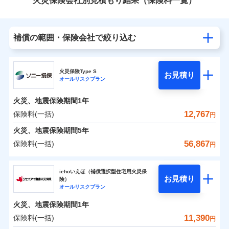
火災保険会社別見積もり結果（保険料一覧）
補償の範囲・保険会社で絞り込む
火災保険Type S
お見積り
オールリスクプラン
火災、地震保険期間
1年
12,767
保険料(一括)
円
火災、地震保険期間
5年
56,867
保険料(一括)
円
ソニー損害保険株式会社
iehoいえほ（補償選択型住宅用火災保
お見積り
険）
ソニー損害保険株式会社のおすすめポイント
オールリスクプラン
火災、地震保険期間
1年
保険料（一括）内訳
01
POINT
11,390
保険料(一括)
円