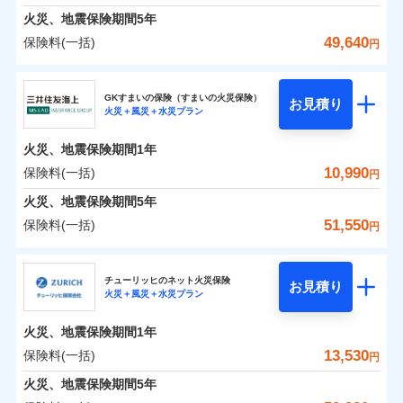
臨時費用
えられます（一部損は対象外）。
募集文書番号
建築年割引（地震保険）
火災、地震保険期間
5年
単位での補償設計のため、どの補償が必要か不安な
損害防止費用
適用される割引
建築年割引
見積もりや保険会社とのご契約に先立ち、当社が提供する
修理費だけでなく、修理と密接に関わる費用も損害
始期日
2024/10/01
火災 1年
地震 1年
人にも補償項目が選びやすいです。
49,640
保険料(一括)
補償内容
残存物取片づけ費用
付帯される費用保
円
ドコモスマート保険ナビの利用規約と個人情報の取扱いに
保険金としてまとめてお支払いしてくれます。
その他条件
指定工務店特約
※6
補償の範囲
？
付帯サービス
険金
03
住まいの緊急かけつけサービス
POINT
失火見舞費用
日新火災が提供する安心と信頼の事故対応で、万が
同意いただく必要があります。詳細について、以下をご確
東京海上日動火災保険株式会社
※1水災料率は最低リスク区分を適用
イチオシ
02
補償内容
POINT
全国の損害サービス拠点が一日でも早く保険金をお
0
2,800
3,300
建物
円
円
円
認ください。
水道管修理費用
一の場合も迅速に対応します。お客さまからの事故
※2
※2水ぬれ、破損、汚損等は自己負担
すまいのサポート24
GKすまいの保険（すまいの火災保険）
免責金額（自己負
届けできるよう万全の損害サービス体制で手厚く支
クレジットカード
お見積り
地震火災費用
額5万円
免責金額なし
のご連絡の受付や事故相談などを、夜間・休日を問
※1
ドコモスマート保険ナビサービス利用規約
火災＋風災＋水災プラン
東京海上日動火災保険株式会社のおすすめポイン
担額）
お客様ご自身により、ウェブサイトでお手続きを完
リフォーム相談サービス
援が受けられます。
コンビニ払い
火災
風災・雹（ひょ
付帯サービス
※3事故時諸費用（火災・風水災等限
わず、24時間・365日対応しています。
ドコモスマート保険ナビ編集部の評価
払込方法
当社による個人情報の取扱いについて（プライバシー
0
免責金額（自己負
1,710
990
ト
家財
円
了された場合、10％のインターネット割引が適用！
落雷
長期優良住宅の維持保全サポートサー
円
う）災、雪災
円
定）特約セットありも選択可能
免責金額なし
口座振替
※1
適用される割引
建築年割引
「メディカルアシスト」「介護アシスト」など豊富
火災、地震保険期間
1年
担額）
ポリシー）
破裂・爆発
ビス
臨時費用
※4修理費として保険金をお支払いし
（地震保険を除きます。）
正式名称は、すまいの保険です。本保険は、日新火災を引受保険会社
銀行振込
説明事項
な付帯サービスでお客様の日々の生活も充実したサ
保険料（一括）内訳
10,990
保険料(一括)
01
POINT
円
ます。
損害防止費用
とし、取扱代理店であるドコモと共同募集代理店である株式会社ドコ
登記物件の火災保険をお申込みの方におすすめ！登記
減らしたコストをお客さまに還元
付帯サービス
水まわり・カギのトラブルサポート
ポートが受けられます。
水災
盗難
臨時費用
※5セットありも選択可能
ベーシックプラン(水災あり)に該当す
モ・インシュアランス（以下、ドコモ・インシュアランス）が提供す
残存物取片づけ費用
火災、地震保険期間
5年
情報の自動照合によるリアルタイム契約を実現！書類
付帯される費用保
備考
一括払
水濡れ
自分に必要な補償を選べる、だから保険料にムダが
※6建物保険料に、バルコニー等専用
る補償内容です
るものです。
損害防止費用
※1
険金
火災 1年
騒擾（じょう）
地震 1年
失火見舞費用
の提出と保険会社審査にお時間をいただきません！
51,550
保険料(一括)
備考
諸費用特約セットなし
支払方法
年払い
円
使用部分修繕費用特約保険料を含む
ない！
外部からの落下・
破損・汚損
残存物取片づけ費用
付帯される費用保
※2
水道管修理費用
※7保険金額×5％、300万円限度
※2
月払い
飛来・衝突
クレジットカード
険金
三井住友海上火災保険株式会社
地震保険もセットOK！
失火見舞費用
イチオシ
02
POINT
※8一括払、長期一括払のみ
0
3,000
地震火災費用
3,300
クレジットカード
建物
円
円
円
補償の範囲
？
03
POINT
コンビニ払い
水道管修理費用
チューリッヒのネット火災保険
「iehoいえほ」（補償選択型住宅用火災保険）
お見積り
コンビニ払い
ネット申込
※3
東京海上日動火災保険株式会社で
払込方法
火災＋風災＋水災プラン
口座振替
払込方法
三井住友海上火災保険株式会社のおすすめポイン
お客さまのニーズ・ご予算に合わせて補償を自由に
地震火災費用
建築年割引
口座振替
申込方法
郵送
お見積もり
適用される割引
銀行振込
0
3,330
990
ト
家財
円
お選びいただけます。
円
円
募集文書番号
ジェイアイ傷害火災保険株式会社で
インターネット割引
銀行振込
火災、地震保険期間
1年
対面
火災
風災・雹（ひょ
d払い
修理付帯費用保険金
補償の範囲
※3
？
03
お見積もり
POINT
もしものとき、“時価”ではなく“新価”で保険金をお
落雷
う）災、雪災
東京海上日動火災保険株式会社の
その他付帯される
保険料（一括）内訳
13,530
保険料(一括)
01
POINT
円
請求権保全行使手続費用保険金
破裂・爆発
※3
水まわりサービス（24時間サポー
支払いします。
詳細を見る
費用の補償
一括払
始期日
2025/10/01
一括払
ジェイアイ傷害火災保険株式会社の
ト）
火災、地震保険期間
5年
損害拡大防止費用保険金
上半期
新規契約数ランキング
※3
支払方法
年払い
家具や電化製品等の家財の保険金額も自由に選べま
支払方法
年払い
水災
盗難