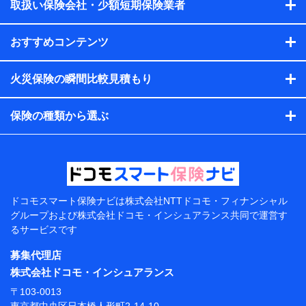
会社のサービスを案内、提供するため
取扱い保険会社・少額短期保険業者
（各サービスで取得したサービス利用履歴、ウェブサイトの
閲覧履歴、購買履歴、ご契約内容等のパーソナルデータを分
おすすめコンテンツ
析して、お客さまの趣味・嗜好・傾向に応じたサービス・商
品等に関するご提案や広告の配信等を行うことがありま
す。）
火災保険の瞬間比較見積もり
各種セミナーの開催のため
コンサルティングサービスの実施のため
アンケートやキャンペーン等の実施のため
保険の種類から選ぶ
上記に係る案内・手続き・管理等付帯業務を行うため
【当該個人データの管理について責任を有する者の名
称・住所・代表者名】
当該個人データを取り扱う各共同利用者（詳細は次のと
おり）
ドコモスマート保険ナビは
株式会社NTTドコモ・フィナンシャル
東京都千代田区永田町2丁目11番1号 山王パークタワー
グループおよび
株式会社ドコモ・インシュアランス共同で
運営す
株式会社NTTドコモ 代表取締役社長 前田 義晃
るサービスです
東京都中央区日本橋人形町2-14-10 アーバンネット日
募集代理店
本橋ビル 3F
株式会社ドコモ・インシュアランス
株式会社ドコモ・インシュアランス 代表取締役社
〒103-0013
長 吉村 忠義
東京都中央区日本橋人形町2-14-10