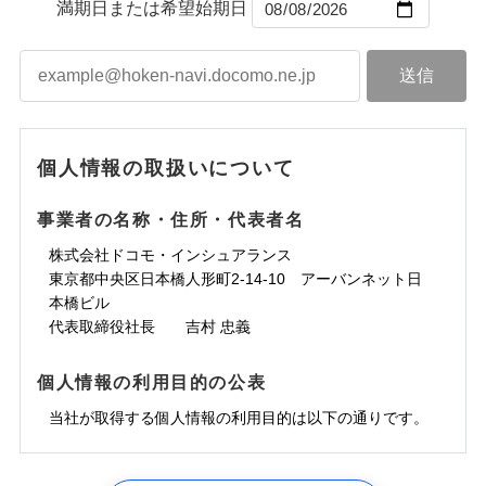
ントで保険料を支払うこともできます。
コンビニ払い
満期日または希望始期日
ドコモスマート保険ナビサービス利用規約
水道管修理費用
コンビニ払い
ネット申込
※3
「メディカルアシスト」「介護アシスト」など豊富
払込方法
口座振替
払込方法
3つの基本プランからご自身にぴったりの補償をお
当社による個人情報の取扱いについて（プライバシー
地震火災費用
建築年割引
口座振替
申込方法
郵送
登記物件の火災保険をお申込みの方におすすめ！登記
な付帯サービスでお客様の日々の生活も充実したサ
適用される割引
銀行振込
ポリシー）
選びいただけます。さらに、自分好みにオプション
インターネット割引
銀行振込
対面
情報の自動照合によるリアルタイム契約を実現！書類
ポートが受けられます。
ドコモの火災保険で
d払い
修理付帯費用保険金
を追加・削除することで、補償内容を自由にカスタ
※3
その他付帯される
お見積もり
の提出と保険会社審査にお時間をいただきません！
請求権保全行使手続費用保険金
マイズしていただけます。ニーズに合わせたパック
※3
水まわりサービス（24時間サポー
補償内容
費用の補償
一括払
始期日
2025/10/01
一括払
ト）
損害拡大防止費用保険金
単位での補償設計のため、どの補償が必要か不安な
※3
補償内容
支払方法
年払い
支払方法
年払い
カギあけサービス（24時間サポー
個人情報の取扱いについて
見積もりや保険会社とのご契約に先立ち、当社が提供する
人にも補償項目が選びやすいです。
説明事項
※1水災料率は最低リスク区分を適用
月払い
付帯サービス
ト）
月払い
水災初期費用補償特約
ドコモスマート保険ナビの利用規約と個人情報の取扱いに
免責金額（自己負
日新火災が提供する安心と信頼の事故対応で、万が
その他条件
免責金額なし
※3
東京海上日動火災保険株式会社で
担額）
キャッシュレス・リペアサービス
同意いただく必要があります。詳細について、以下をご確
免責金額（自己負
建物の復旧に関する特約
事業者の名称・住所・代表者名
募集文書番号
一の場合も迅速に対応します。お客さまからの事故
免責金額なし
ネット申込
お見積もり
ジェイアイ傷害火災保険株式会社で
ネット申込
担額）
認ください。
気象災害アラート
申込方法
のご連絡の受付や事故相談などを、夜間・休日を問
郵送
お見積もり
※4
株式会社ドコモ・インシュアランス
申込方法
郵送
臨時費用
メディカルアシスト
※4
ドコモスマート保険ナビサービス利用規約
東京海上日動火災保険株式会社の
付帯サービス
わず、24時間・365日対応しています。
対面
東京都中央区日本橋人形町2-14-10 アーバンネット日
臨時費用
※保険料は下の場合の築年月で計算し
対面
損害防止費用
介護アシスト
当社による個人情報の取扱いについて（プライバシー
詳細を見る
ジェイアイ傷害火災保険株式会社の
本橋ビル
ています。
損害防止費用
残存物取片づけ費用
付帯される費用保
正式名称は、すまいの保険です。本保険は、日新火災を引受保険会社
※5
ポリシー）
詳細を見る
始期日
2024/10/01
新築：2026年1月
代表取締役社長 吉村 忠義
始期日
2026/04/01
険金
とし、取扱代理店であるドコモと共同募集代理店である株式会社ドコ
残存物取片づけ費用
クレジットカード
備考
付帯される費用保
失火見舞費用
※6
築5年：2021年1月
モ・インシュアランス（以下、ドコモ・インシュアランス）が提供す
険金
見積もりや保険会社とのご契約に先立ち、当社が提供する
失火見舞費用
コンビニ払い
水道管修理費用
築10年：2016年1月
ドコモスマート保険ナビ編集部の評価
※1水災料率は最低リスク区分を適用
払込方法
るものです。
※1破損・汚損、水ぬれは自己負担額
ドコモスマート保険ナビの利用規約と個人情報の取扱いに
個人情報の利用目的の公表
見積もりや保険会社とのご契約に先立ち、当社が提供する
水道管修理費用
口座振替
築15年：2011年1月
地震火災費用
※2水道管修理費用の取扱いはなし
5万円
同意いただく必要があります。詳細について、以下をご確
ドコモスマート保険ナビの利用規約と個人情報の取扱いに
説明事項
※3コンビニ払の払込票をスマートフ
地震火災費用
銀行振込
当社が取得する個人情報の利用目的は以下の通りです。
※2失火見舞費用の取扱いはなし
ソニー損保の新ネット火災保険は、補償の組合せが
認ください。
同意いただく必要があります。詳細について、以下をご確
ォンアプリで支払うことができます。
クレジットカード
防犯対策費用特約
補償の範囲
※3水道管修理費用の取扱いはなし
？
03
POINT
認ください。
自由だから、必要な補償に絞って選べます。
※4一部契約のみ
ドコモスマート保険ナビサービス利用規約
保険証券の不発行に関する特約（500
一括払
コンビニ払い
その他付帯される
（破損・汚損等危険補償特約で補償対
特別費用保険金特約
※3
適用される割引
1.見積請求受付時、資料請求受付時、ユーザー登録受
払込方法
円）
しかも、「地震上乗せ特約（全半損時のみ）」で、
ドコモスマート保険ナビサービス利用規約
説明事項
費用の補償
象となる場合があります）
当社による個人情報の取扱いについて（プライバシー