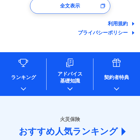
支払方法
年払い
口座振替
バルコニー等専用使用部分修繕費
付時
募集文書番号
※4地震火災費用の取扱いはなし
全文表示
地震の被害にも最大100％で備えられます。
ポリシー）
当社による個人情報の取扱いについて（プライバシー
用特約
※7
月払い
銀行振込
火災
風災・雹（ひょ
ユーザー登録受付および、管理のため
※5火災・風災等の事故により建物に
その他条件
住まいのアシスタンスサービス
※2
ポリシー）
落雷
う）災、雪災
郵便、電話、およびＥメール等により、当社と取引のあるも
損害が生じたとき、日新火災がご案内
破裂・爆発
地震保険建築年割引
ネット申込
一括払
しくは委託を受けている保険会社・提携会社の保険その他に
する修理業者（指定工務店）が建物の
利用規約
適用される割引
WEB見積もり+メールアドレス登録後
家財セット割引
関する情報を提供し、金融商品等の契約を勧奨するため、ま
申込方法
修理を行います。
郵送
支払方法
年払い
から4営業日+1日以降、お客さまが決
プライバシーポリシー
水災
盗難
備考
た維持管理等の委託業務遂行のため、またそれらに付帯、関
対面
月払い
済した時点で保険のお申し込みと完了
水濡れ
連する当社および提携会社のサービスを案内、提供するため
その他条件
ソニー損害保険株式会社で
地震火災費用特約
※1
※8
募集文書番号
騒擾（じょう）
となります。
（なお、当社は複数の保険会社と取引があり、取得した個人
ドコモスマート保険ナビ編集部の評価
お見積もり
外部からの落下・
破損・汚損
始期日
2025/10/01
ネット申込
情報を取引のある他の保険会社の商品・サービスをご提案す
飛来・衝突
クレジットカード
※9
クレジットカード
申込方法
郵送
※3
るために利用させていただくことがあります。）
コンビニ払い
補償を自由に選べて、もしものときは「新価（再調達
※9
※1水災料率は最低リスク区分を適用
各種セミナーの開催のため
コンビニ払い
対面
見積もりや保険会社とのご契約に先立ち、当社が提供する
払込方法
払込方法
※2損害保険金として支払い
コンサルティングサービスの実施のため
口座振替
価額）」でお支払いします。
口座振替
説明事項
ドコモスマート保険ナビの利用規約と個人情報の取扱いに
アドバイス
※3損害保険金が支払われる場合に限
アンケートやキャンペーン等の実施のため
ランキング
契約者特典
銀行振込
万一ご自宅が被害にあわれた場合は、修繕業者のご紹
※9
始期日
2026/01/01
同意いただく必要があります。詳細について、以下をご確
銀行振込
基礎知識
り、費用保険金として支払い
上記に係る案内・手続き・管理等付帯業務を行うため
ドコモスマート保険ナビ編集部の評価
介などをご利用いただけます。
認ください。
* 当社が委託を受けている保険会社の情報は、保険会社
一括払
※1損害割合が30%未満の場合は定率
コンビニ払いの払込票をスマートフォンアプリでお支
一括払
ドコモスマート保険ナビサービス利用規約
募集文書番号
のホームページに掲載しておりますので、ご確認くださ
払、水災料率は最も水災リスクが低い
支払方法
年払い
補償内容
払いが可能です。
支払方法
年払い
ドコモの火災保険は、基本補償となる火災、破裂・爆
い。
当社による個人情報の取扱いについて（プライバシー
水災等地を適用
月払い
説明事項
月払い
ポリシー）
発に加え、風災、落雷や盗難・水ぬれなど住まいを取
※2水道管修理費用の取扱いはなし
■損害保険
※3一括払・年払のみ、コンビニ・ペ
り巻く多様なリスクに対応。3つの基本プランから選択
火災保険
免責金額（自己負
ネット申込
ネット申込
イジー（番号通知方式）
あいおいニッセイ同和損害保険株式会社
免責金額なし
でき、さらに補償内容を自由にカスタマイズ可能なた
担額）
申込方法
郵送
おすすめ人気ランキング
申込方法
(https://www.aioinissaydowa.co.jp/)
郵送
め、住居形態やライフスタイルに合わせて無駄のない
対面
ＳＯＭＰＯダイレクト損害保険株式会社で
募集文書番号
アクサ損害保険株式会社 (https://www.axa-
対面
ドコモスマート保険ナビ編集部の評価