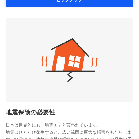
詳細を見る
払、水災料率は最低リスク区分を適用
大樹生命保険株式会社（https://www.taiju-
三井住友海上火災保険株式会社で
※2失火見舞費用の取扱いはなし
life.co.jp）
お見積もり
※3水道管修理費用の取扱いはなし
太陽生命保険株式会社（https://www.taiyo-
見積もりや保険会社とのご契約に先立ち、当社が提供する
説明事項
※4地震火災費用の取扱いはなし
三井住友海上火災保険株式会社の
seimei.co.jp）
ドコモスマート保険ナビの利用規約と個人情報の取扱いに
※5火災・風災等の事故により建物に
詳細を見る
損害が生じたとき、日新火災がご案内
チューリッヒ生命保険株式会社
同意いただく必要があります。詳細について、以下をご確
する修理業者（指定工務店）が建物の
認ください。
（https://www.zurichlife.co.jp/）
修理を行います。
東京海上日動あんしん生命保険株式会社
ドコモスマート保険ナビサービス利用規約
見積もりや保険会社とのご契約に先立ち、当社が提供する
（https://www.tmn-anshin.co.jp/）
当社による個人情報の取扱いについて（プライバシー
ドコモスマート保険ナビの利用規約と個人情報の取扱いに
募集文書番号
なないろ生命保険株式会社
ポリシー）
同意いただく必要があります。詳細について、以下をご確
（https://www.nanairolife.co.jp/）
認ください。
日本生命保険相互会社
ドコモスマート保険ナビサービス利用規約
（https://www.nissay.co.jp）
当社による個人情報の取扱いについて（プライバシー
はなさく生命保険株式会社
ポリシー）
（https://www.life8739.co.jp/）
ドコモスマート保険ナビ編集部の評価
マニュライフ生命保険株式会社
（https://www.manulife.co.jp/）
地震保険の必要性
三井住友海上あいおい生命保険株式会社
ドコモの火災保険は、基本補償となる火災、破裂・爆
（https://www.msa-life.co.jp/）
発に加え、風災、落雷や盗難・水ぬれなど住まいを取
日本は世界的にも「地震国」と言われています。
メットライフ生命株式会社
地震はひとたび発生すると、広い範囲に巨大な損害をもたらしま
り巻く多様なリスクに対応。3つの基本プランから選択
(https://www.metlife.co.jp/)