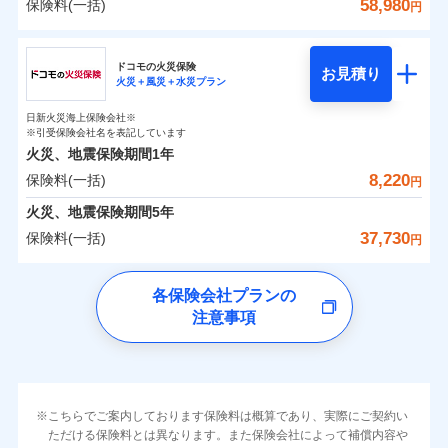
詳細を見る
火災 1年
地震 1年
カギあけサービス（24時間サポー
58,980
保険料(一括)
火災
風災・雹（ひょ
円
※1雑危険（盗難を除く）および破汚
月払い
付帯サービス
す。
水濡れ
説明事項
見積もりや保険会社とのご契約に先立ち、当社が提供する
落雷
ト）
月払い
う）災、雪災
家財破損支払限度額50万円
損において、自己負担額5万円
騒擾（じょう）
当社火災保険新規契約者数より算出[
年
月]（ドコモスマート保険
その他条件
破裂・爆発
チューリッヒ保険会社
ドコモスマート保険ナビの利用規約と個人情報の取扱いに
ネットに加え、お電話でもお申込み可能です！
イチオシ
02
キャッシュレス・リペアサービス
POINT
建物の復旧に関する特約
外部からの落下・
破損・汚損
0
3,540
3,300
ナビ調べ）
建物
円
円
円
ネット申込
見積もりや保険会社とのご契約に先立ち、当社が提供する
同意いただく必要があります。詳細について、以下をご確
飛来・衝突
ネット申込
ドコモスマート保険ナビ編集部の評価
ドコモの火災保険
気象災害アラート
募集文書番号
お見積り
ドコモスマート保険ナビの利用規約と個人情報の取扱いに
申込方法
水災
郵送
盗難
※4
認ください。
火災＋風災＋水災プラン
チューリッヒ保険会社のおすすめポイント
修理費だけでなく、修理と密接に関わる費用も損害保
申込方法
郵送
メディカルアシスト
水濡れ
同意いただく必要があります。詳細について、以下をご確
付帯サービス
対面
補償の範囲
※1
？
0
03
3,160
990
POINT
家財
騒擾（じょう）
円
険金としてまとめてお支払いします！
ドコモスマート保険ナビサービス利用規約
※保険料は下の場合の築年月で計算し
対面
円
円
介護アシスト
日新火災海上保険会社※
認ください。
すまいのリスクを６つに整理し、補償内容をシンプ
保険料（一括）内訳
01
外部からの落下・
破損・汚損
POINT
ています。
※引受保険会社名を表記しています
全国の損害サービス拠点が一日でも早く保険金をお届
当社による個人情報の取扱いについて（プライバシー
飛来・衝突
ルにして、わかりやすいのが特徴です。
始期日
2024/10/01
ドコモスマート保険ナビサービス利用規約
新築：2026年1月
火災、地震保険期間
1年
始期日
2026/04/01
ポリシー）
クレジットカード
備考
けできるよう万全の損害サービス体制で手厚く支援し
築5年：2021年1月
すまいやライフスタイルに応じた契約プランを選べ
当社による個人情報の取扱いについて（プライバシー
8,220
保険料(一括)
火災
風災・雹（ひょ
火災 1年
地震 1年
コンビニ払い
円
ランキングをもっと見る
ます！
築10年：2016年1月
※1破損・汚損の取扱いはなし
払込方法
ポリシー）
落雷
う）災、雪災
ます。
※1損害割合が30%未満の場合は定率
口座振替
築15年：2011年1月
「メディカルアシスト」「介護アシスト」など豊富な
ドコモスマート保険ナビ編集部の評価
※2水道管修理費用の取扱いはなし
火災、地震保険期間
破裂・爆発
5年
補償内容
払、水災料率は最低リスク区分を適用
建物が全焼・全壊時（延床面積に対する損害の割合
0
説明事項
※3コンビニ払の払込票をスマートフ
7,200
3,300
銀行振込
建物
円
付帯サービスでお客様の日々の生活もしっかりサポー
円
円
37,730
保険料(一括)
※2破損・汚損、水ぬれは自己負担額
円
イチオシ
02
ォンアプリで支払うことができます。
POINT
が80％以上）には、建物保険金額を全額お支払いし
クレジットカード
水災
盗難
トします！
5万円
ソニー損保の新ネット火災保険は、補償の組合せが
※4一部契約のみ
水濡れ
ドコモの火災保険
てくれます。
一括払
コンビニ払い
※3失火見舞費用の取扱いはなし
免責金額（自己負
※3
※1
自由だから、必要な補償に絞って選べます。
免責金額なし
騒擾（じょう）
払込方法
※1
0
2,040
990
すまいのリスクを6つに整理し、補償内容をシンプルに
家財
円
円
円
上半期
新規契約数ランキング
各保険会社プランの
※4水道管修理費用の取扱いはなし
担額）
支払方法
年払い
口座振替
※
家族Eye（親族連絡先制度）
がご利用できます。
外部からの落下・
破損・汚損
募集文書番号
しかも、「地震上乗せ特約（全半損時のみ）」で、
説明事項
（破損・汚損等危険補償特約で補償対
わかりやすくしています！
注意事項
飛来・衝突
※
ドコモの火災保険
のおすすめポイント
補償の範囲
月払い
銀行振込
？
03
POINT
※「ご契約者（保険にご加入されたお客さま）」が、その保険
補償内容
象となる場合があります）
地震の被害にも最大100％で備えられます。
すまいやライフスタイルに応じた契約プランをご用意
臨時費用
当社火災保険新規契約者数より算出[
年
月]（ドコモスマート保険
契約に関する緊急連絡先としてご親族を登録する制度。
※5地震火災費用の取扱いはなし
保険料（一括）内訳
01
POINT
しています。
損害防止費用
ナビ調べ）
ネット申込
一括払
※6火災・風災等の事故により建物に
お客さまのニーズに合わせてオプションの特約のご選
残存物取片づけ費用
申込方法
付帯される費用保
損害が生じたとき、日新火災がご案内
郵送
支払方法
年払い
免責金額（自己負
火災
風災・雹（ひょ
免責金額なし
険金
する修理業者（指定工務店）が建物の
落雷
う）災、雪災
択が可能です。
失火見舞費用
担額）
火災 1年
地震 1年
対面
※2
月払い
こちらでご案内しております保険料は概算であり、実際にご契約い
イチオシ
破裂・爆発
02
修理を行います。
POINT
建物が全焼・全壊時（延床面積に対する損害の割合が
ただける保険料とは異なります。また保険会社によって補償内容や
水道管修理費用
※3