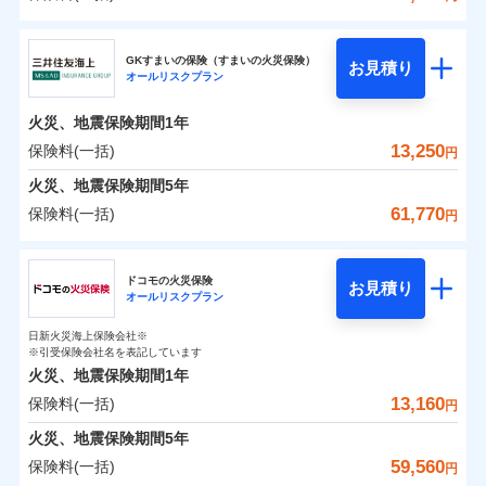
補償の範囲
？
03
POINT
東京海上日動火災保険株式会社
イチオシ
02
POINT
0
6,200
3,300
建物
円
円
円
GKすまいの保険（すまいの火災保険）
お見積り
オールリスクプラン
東京海上日動火災保険株式会社のおすすめポイン
お客様ご自身により、ウェブサイトでお手続きを完
火災
風災・雹（ひょ
0
1,980
990
ト
家財
円
了された場合、10％のインターネット割引が適用！
落雷
円
う）災、雪災
円
火災、地震保険期間
1年
破裂・爆発
（地震保険を除きます。）
保険料（一括）内訳
13,250
保険料(一括)
01
POINT
円
減らしたコストをお客さまに還元
水災
盗難
火災、地震保険期間
5年
水濡れ
自分に必要な補償を選べる、だから保険料にムダが
※1
火災 1年
騒擾（じょう）
地震 1年
61,770
保険料(一括)
円
ない！
外部からの落下・
破損・汚損
飛来・衝突
三井住友海上火災保険株式会社
地震保険もセットOK！
イチオシ
02
POINT
0
5,190
3,300
建物
円
円
円
ドコモの火災保険
「iehoいえほ」（補償選択型住宅用火災保険）
お見積り
オールリスクプラン
三井住友海上火災保険株式会社のおすすめポイン
お客さまのニーズ・ご予算に合わせて補償を自由に
0
3,620
990
ト
家財
円
お選びいただけます。
円
円
日新火災海上保険会社※
※引受保険会社名を表記しています
補償の範囲
？
03
POINT
もしものとき、“時価”ではなく“新価”で保険金をお
保険料（一括）内訳
01
POINT
火災、地震保険期間
1年
支払いします。
13,160
保険料(一括)
上半期
新規契約数ランキング
円
家具や電化製品等の家財の保険金額も自由に選べま
火災 1年
地震 1年
火災
風災・雹（ひょ
火災、地震保険期間
5年
す。
落雷
う）災、雪災
当社火災保険新規契約者数より算出[
年
月]（ドコモスマート保険
59,560
保険料(一括)
破裂・爆発
円
ネットに加え、お電話でもお申込み可能です！
イチオシ
02
POINT
0
5,090
3,300
ナビ調べ）
建物