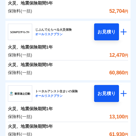
火災 1年
地震 1年
火災、地震保険期間
5年
52,704
保険料(一括)
円
0
4,276
3,300
建物
円
円
円
ジェイアイ傷害火災保険株式会社
じぶんでえらべる火災保険
お見積り
オールリスクプラン
0
4,201
990
ジェイアイ傷害火災保険株式会社のおすすめポイ
家財
円
円
円
ント
火災、地震保険期間
1年
保険料（一括）内訳
12,470
保険料(一括)
01
POINT
円
火災、地震保険期間
5年
火災 1年
地震 1年
60,860
保険料(一括)
円
イチオシ
02
POINT
ＳＯＭＰＯダイレクト損害保険株式会社
0
3,960
3,300
建物
円
円
円
ソニー損保の新ネット火災保険は、補償の組合せが自
トータルアシスト住まいの保険
お見積り
オールリスクプラン
ＳＯＭＰＯダイレクト損害保険株式会社のおすす
由だから、必要な補償に絞って選べます。
0
3,140
990
めポイント
家財
円
円
円
しかも「地震上乗せ特約（全半損時のみ）」で、地震
火災、地震保険期間
1年
の被害にも火災保険の保険金額に対して最大100％で備
保険料（一括）内訳
13,100
保険料(一括)
01
POINT
円
えられます（一部損は対象外）。
火災、地震保険期間
5年
火災 1年
地震 1年
61,930
保険料(一括)
円