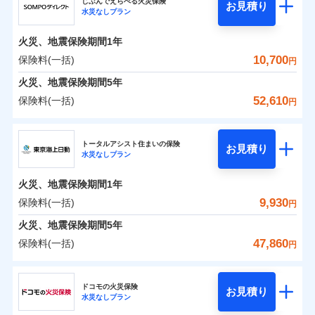
ドコモの火災保険はインターネット完結型の保険の
騒擾（じょう）
じぶんでえらべる火災保険
残存物取片づけ費用
「フルサポートプラン」、「セレクト（水災なし）プ
付帯される費用の
お見積り
外部からの落下・
破損・汚損
水災なしプラン
0
3,310
990
ジェイアイ傷害火災保険株式会社のおすすめポイ
家財
円
ため、保険料がリーズナブルで、各種割引も充実し
円
円
補償
※
失火見舞費用
ラン
」の場合は、暮らしのQQ隊サービスがご利用い
免責金額（自己負
飛来・衝突
免責金額なし
ント
ています。
担額）
水道管修理費用
ただけます。
火災、地震保険期間
1年
保険料のお支払いでdポイントがたまります！保険
地震火災費用
マンション等の共同住宅専用
保険料（一括）内訳
10,700
保険料(一括)
01
POINT
円
臨時費用
料に対して、通常のdポイントとは別に1%相当のd
火災、地震保険期間
5年
損害防止費用
適用される割引
建築年割引
ポイントが上乗せして進呈されるため、「d払い」
火災 1年
地震 1年
52,610
保険料(一括)
補償の範囲
補償内容
残存物取片づけ費用
？
付帯される費用保
03
円
POINT
や「dカード」でお支払いの場合は最大2%のdポイ
イチオシ
02
POINT
付帯サービス
険金
住まいの緊急かけつけサービス
失火見舞費用
ントがたまります。また「d払い」であれば、ポイ
ＳＯＭＰＯダイレクト損害保険株式会社
補償内容
0
3,410
3,300
建物
円
円
円
水道管修理費用
※3
ントで保険料を支払うこともできます。
ソニー損保の新ネット火災保険は、補償の組合せが自
トータルアシスト住まいの保険
免責金額（自己負
クレジットカード
お見積り
火災
地震火災費用
風災・雹（ひょ
免責金額なし
※2
水災なしプラン
3つの基本プランからご自身にぴったりの補償をお
ＳＯＭＰＯダイレクト損害保険株式会社のおすす
担額）
由だから、必要な補償に絞って選べます。
落雷
う）災、雪災
コンビニ払い
払込方法
0
免責金額（自己負
破裂・爆発
2,240
990
めポイント
選びいただけます。さらに、自分好みにオプション
家財
円
円
円
しかも「地震上乗せ特約（全半損時のみ）」で、地震
免責金額なし
口座振替
※2
適用される割引
建築年割引
火災、地震保険期間
1年
担額）
臨時費用
を追加・削除することで、補償内容を自由にカスタ
の被害にも火災保険の保険金額に対して最大100％で備
銀行振込
保険料（一括）内訳
9,930
保険料(一括)
01
POINT
水災
盗難
円
損害防止費用
マイズしていただけます。ニーズに合わせたパック
えられます（一部損は対象外）。
付帯サービス
水まわり・カギのトラブルサポート
水濡れ
臨時費用
※1
残存物取片づけ費用
火災、地震保険期間
5年
付帯される費用保
単位での補償設計のため、どの補償が必要か不安な
騒擾（じょう）
一括払
損害防止費用
外部からの落下・
険金
破損・汚損
火災 1年
地震 1年
失火見舞費用
人にも補償項目が選びやすいです。
47,860
保険料(一括)
備考
諸費用特約セットなし
支払方法
年払い
円
飛来・衝突
残存物取片づけ費用
付帯される費用保
※3
補償の範囲
水道管修理費用
？
03
※3
POINT
日新火災が提供する安心と信頼の事故対応で、万が
月払い
険金
東京海上日動火災保険株式会社
失火見舞費用
イチオシ
02
POINT
0
5,300
地震火災費用
3,300
クレジットカード
建物
円
円
円
一の場合も迅速に対応します。お客さまからの事故
水道管修理費用
ドコモの火災保険
お見積り
コンビニ払い
ネット申込
※4
のご連絡の受付や事故相談などを、夜間・休日を問
水災なしプラン
払込方法
東京海上日動火災保険株式会社のおすすめポイン
お客様ご自身により、ウェブサイトでお手続きを完
地震火災費用
建築年割引
火災
風災・雹（ひょ
口座振替
申込方法
郵送
わず、24時間・365日対応しています。
適用される割引