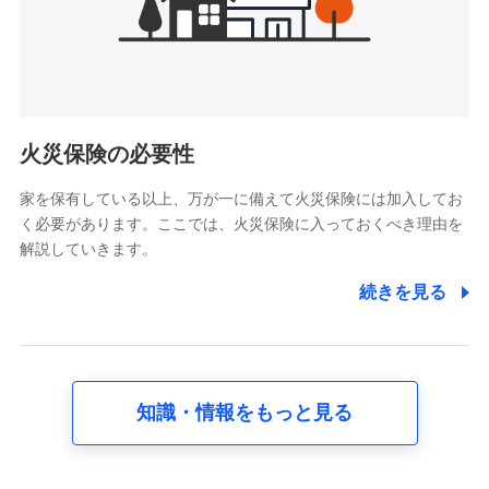
けている保険会社・提携会社の保険その他に関する情報を提
供し、金融商品等の契約を勧奨するため
アンケートやキャンペーン等の実施のため
上記に係る連絡・手続き・管理等付帯業務を行うため
5.通話録音にて取得する情報
電話対応の品質向上およびお問合せ内容の正確な把握のため
火災保険の必要性
家を保有している以上、万が一に備えて火災保険には加入してお
6.採用応募者の個人情報
く必要があります。ここでは、火災保険に入っておくべき理由を
採用選考および入社手続を実施するため
解説していきます。
7.社員（従業者）の個人情報
続きを見る
人事･勤怠･健康・労務等の管理、給与支給、福利厚生・採用
退職関連処理等の各種手続きのため、当社と従業員または従
業員同士の連絡のため
知識・情報をもっと見る
8.取引先個人情報
取引先としての選定業務、営業情報の提供業務、契約締結手
続き業務、取引管理業務、およびこれらに準ずる業務の遂行
のため