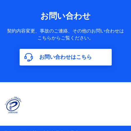
果情報、メールマガジンを提供した際のメール内容や送信履
歴の情報及び保険の更改案内等を提供した際のメール内容や
送信履歴などの情報）が含まれます。
お問い合わせ
保険契約情報
当社又は株式会社NTTドコモが取得し、又は保有する保険契
約に関する情報。例として、保険契約者及び被保険者の氏
契約内容変更、事故のご連絡、その他のお問い合わせは
名、住所、生年月日、性別、保険契約者と被保険者の関係、
こちらからご覧ください。
保険加入の目的、保険商品の内容、保険料、保険料のお支払
方法、車のメーカーや走行距離などの情報、建物の構造や築
年数などの情報、ペットの種類や年齢などの情報などが含ま
お問い合わせはこちら
れます。
【共同して利用する者の範囲】
当社
株式会社NTTドコモ
【利用する者の利用目的】
当社又は株式会社NTTドコモが提供する保険関連サービスに
おけるユーザ登録受付および管理のため
当社又は株式会社NTTドコモと取引のあるもしくは委託を受
けている保険会社・提携会社の保険その他に関する情報を提
供するため、また維持管理等の委託業務遂行のため、またそ
れらに付帯、関連する当社、株式会社NTTドコモおよび提携