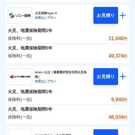
円
円
円
ドコモの火災保険
水災
盗難
修理費だけでなく、修理と密接に関わる費用も損害保
水濡れ
火災保険Type S
お見積り
補償の範囲
※1
？
0
03
3,870
990
POINT
家財
騒擾（じょう）
円
険金としてまとめてお支払いします！
円
円
水災なしプラン
※
ドコモの火災保険
のおすすめポイント
外部からの落下・
破損・汚損
全国の損害サービス拠点が一日でも早く保険金をお届
飛来・衝突
火災、地震保険期間
1年
保険料（一括）内訳
01
POINT
けできるよう万全の損害サービス体制で手厚く支援し
11,040
保険料(一括)
火災
風災・雹（ひょ
円
ランキングをもっと見る
ます！
落雷
う）災、雪災
「メディカルアシスト」「介護アシスト」など豊富な
火災 1年
地震 1年
火災、地震保険期間
破裂・爆発
5年
付帯サービスでお客様の日々の生活もしっかりサポー
49,374
保険料(一括)
円
イチオシ
02
POINT
水災
盗難
トします！
0
4,850
3,300
建物
円
円
円
水濡れ
ソニー損害保険株式会社
※1
騒擾（じょう）
すまいのリスクを6つに整理し、補償内容をシンプルに
上半期
新規契約数ランキング
iehoいえほ（補償選択型住宅用火災保
外部からの落下・
破損・汚損
お見積り
険）
わかりやすくしています！
飛来・衝突
0
4,020
990
ソニー損害保険株式会社のおすすめポイント
家財
補償の範囲
円
円
円
水災なしプラン
？
03
POINT
補償内容
※2
すまいやライフスタイルに応じた契約プランをご用意
当社火災保険新規契約者数より算出[
年
月]（ドコモスマート保険
火災、地震保険期間
1年
保険料（一括）内訳
01
POINT
しています。
ナビ調べ）
9,940
保険料(一括)
円
お客さまのニーズに合わせてオプションの特約のご選
免責金額（自己負
火災
風災・雹（ひょ
免責金額なし
※2
落雷
う）災、雪災
択が可能です。
担額）
火災 1年
地震 1年
火災、地震保険期間
5年
破裂・爆発
建物が全焼・全壊時（延床面積に対する損害の割合が
46,034
保険料(一括)
円
イチオシ
02
臨時費用
80％以上）には、建物保険金額を全額お支払いいたし
POINT
0
3,440
3,300
建物
円
円
円
水災
補償内容
盗難
ジェイアイ傷害火災保険株式会社
損害防止費用
ます！
水濡れ
※1
ランキングをもっと見る