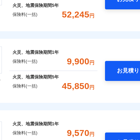
火災、地震保険期間
5年
52,245
保険料(一括)
円
株式会社
会社のおすすめポイント
火災、地震保険期間
1年
一括）内訳
9,900
保険料(一括)
円
お見積り
年
地震 1年
火災 5年
火災、地震保険期間
5年
型
45,850
保険料(一括)
円
,211
3,300
13,9
建物
円
円
火災保険株式会社
,201
990
18,2
家財
円
円
保険株式会社のおすすめポイント
火災、地震保険期間
1年
一括）内訳
9,570
保険料(一括)
円