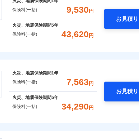
火災、地震保険期間
1年
補償選択型住宅用火災保険）
一括）内訳
失火見舞費用
れた場合は、修繕業者のご紹介などをご利用いただけます。
※5
：2026年1月
対
ィカルアシスト
9,530
保険料(一括)
円
年：2021年1月
水道管修理費用
スマートフォンアプリでお支払いが可能です。
約に先立ち、当社が提供するドコモスマート保険ナビの利用規約と個人
アシスト
年：2016年1月
お見積り
地震火災費用
始期日
2024/1
て、以下をご確認ください。
年
地震 1年
火災 5年
年：2011年1月
火災、地震保険期間
5年
囲
？
サービス利用規約
クレジットカード
予算に合わせて補償を自由にお選びいただけます。
43,620
防犯対策費用特約
※1水
保険料(一括)
円
コンビニ払い
扱いについて（プライバシーポリシー）
,000
クレジットカード
3,300
9,3
建物
円
円
”ではなく“新価”で保険金をお支払いします。
用
特別費用保険金特約
口座振替
コンビニ払い
※4
※2水
財の保険金額も自由に選べます。
上半期
新規契約数ランキング
バルコニー等専用使用部分修繕
険
風災・雹（ひょう）災、雪災
水災
補償内容
担額5
銀行振込
口座振替
ＳＯＭＰＯダイレクト損害保険株式会社で
費用特約
※6
,880
990
8,3
でもお申込み可能です！
家財
円
円
※3事
お見積もり
銀行振込
限定）
おすすめポイント
社火災保険新規契約者数より算出[
年
月]（ドコモスマート保険ナビ
保険建築年割引
※4修
説明事項
一
火災、地震保険期間
1年
します
セット割引
金額なし
※2
約に先立ち、当社が提供するドコモスマート保険ナビの利用規約と個人
破損・汚損
一括）内訳
支払方法
年
7,563
※5セ
囲
？
保険料(一括)
て、以下をご確認ください。
円
※6建
月
火災費用特約
※7
お見積り
臨時費用
サービス利用規約
用使用
飛来・衝突
年
地震 1年
火災 5年
ドコモスマート保険ナビ編集部の評価
火災、地震保険期間
5年
含む
損害防止費用
扱いについて（プライバシーポリシー）
ネ
と密接に関わる費用も損害保険金としてまとめてお支払いしま
しのQQ隊（カギあけQQサー
※7保
風災・雹（ひょう）災、雪災
34,290
水災
ドコモスマート保険ナビ編集部の評価
残存物取片づけ費用
保険料(一括)
、水まわりQQサービス）
申込方法
郵
円
ランキングをもっと見る
が一日でも早く保険金をお届けできるよう万全の損害サービス
※8一
,330
3,300
10,5
建物
円
円
失火見舞費用
※3
理と密接に関わる費用も損害保険金としてまとめてお支払いし
対
「介護アシスト」など豊富な付帯サービスでお客様の日々の生
株式会社
水道管修理費用
クレジットカード
※4
※8
申込みの方におすすめ！登記情報の自動照合によるリアルタイ
点が一日でも早く保険金をお届けできるよう万全の損害サービ
地震火災費用
コンビニ払い
始期日
2026/0
,910
※5
990
12,9
※8
家財
円
円
募集文書番号
をいただきません！
破損・汚損
会社のおすすめポイント
口座振替