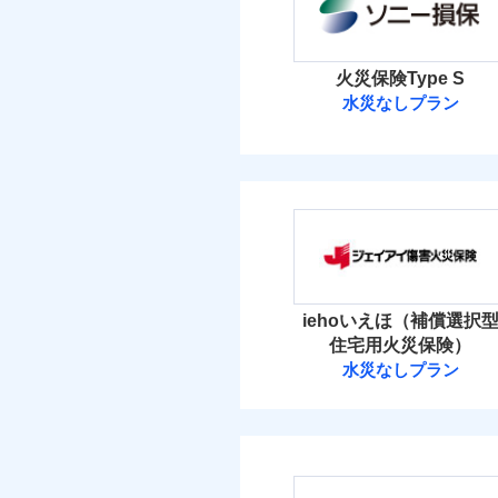
イチオシ
02
POINT
当
火災 1
すまいのリスクを6つに
火災
火災保険Type S
落雷
すまいやライフスタイル
水災なしプラン
3
建物
破裂・爆発
免責金額（自己負担
お客さまのニーズに合わ
免責
ソニー損害保険
額）
建物が全焼・全壊時（延
盗難
4
家財
す！
水濡れ
ソニー損害保険株式
「フルサポートプラン」
騒擾（じょう）
外部からの落下・
けます。
保険料（
付帯される費用の補
01
POINT
免責金額（自己負担
免責
マンション等の共同住宅専
償
額）
イチオシ
02
POINT
火災 1
iehoいえほ（補償選択
ドコモの火災保険はイ
住宅用火災保険）
補償の範
03
POINT
2
す。
建物
水災なしプラン
適用される割引
建築
付帯される費用保険
ジェイアイ傷害
保険料のお支払いでd
金
付帯サービス
住ま
が上乗せして進呈され
3
家財
火災
す。また「d払い」で
ジェイアイ傷害火災
落雷
免責金額（自己負担
破裂・爆発
3つの基本プランから
免責
額）
免責金額（自己負担