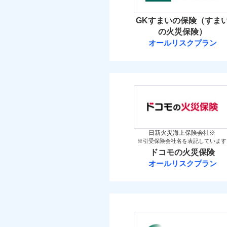
イチオシ
02
POINT
火災 1
GKすまいの保険（すま
補償の範
03
POINT
お客さまのニーズ・ご
の火災保険）
3
建物
オールリスクプラン
もしものとき、“時価
三井住友海上火
家具や電化製品等の家
火災
落雷
3
ネットに加え、お電話
家財
破裂・爆発
三井住友海上火災保
当
保険料（
01
POINT
盗難
補償の範
03
POINT
水濡れ
イチオシ
02
POINT
騒擾（じょう）
火災 1
外部からの落下・
日新火災海上保険会社※
※引受保険会社名を表記しています
修理費だけでなく、修理
火災
ドコモの火災保険
3
全国の損害サービス拠点
建物
落雷
オールリスクプラン
「メディカルアシスト」
破裂・爆発
ドコモの火災保
す！
3
家財
盗難
※
ドコモの火災保険
の
水濡れ
騒擾（じょう）
補償の範
外部からの落下・
保険料（
03
POINT
01
POINT