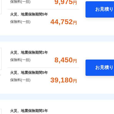
9,975
保険料(一括)
円
お見積り
社火災保険新規契約者数より算出[
補償内容
年
月]（ドコモスマート保険ナビ
年
地震 1年
火災 5年
火災、地震保険期間
5年
整理し、補償内容をシンプルにわかりやすくしています！
風災・雹（ひょう）災、雪災
水災
44,752
保険料(一括)
円
に応じた契約プランをご用意しています。
,010
3,300
13,3
建物
円
円
一
※1
せてオプションの特約のご選択が可能です。
金額なし
※2
株式会社
支払方法
年
床面積に対する損害の割合が80％以上）には、建物保険金額を
破損・汚損
月
,020
990
17,9
補償内容
家財
円
円
臨時費用
ランキングをもっと見る
会社のおすすめポイント
※
、「セレクト（水災なし）プラン
」の場合は、暮らしのQQ隊
損害防止費用
ネ
火災、地震保険期間
1年
飛来・衝突
残存物取片づけ費用
一括）内訳
申込方法
郵
8,450
一
保険料(一括)
金額なし
用
円
失火見舞費用
対
支払方法
年
お見積り
水道管修理費用
月
年
地震 1年
火災 5年
火災、地震保険期間
5年
型
地震火災費用
臨時費用
始期日
2025/1
ンターネット完結型の保険のため、保険料がリーズナブルで、
39,180
保険料(一括)
損害防止費用
囲
円
ネ
？
,375
3,300
10,3
建物
円
円
年割引
※1水
残存物取片づけ費用
申込方法
郵
火災保険株式会社
用
ポイントがたまります！保険料に対して、通常のdポイントとは
補償内容
失火見舞費用
説明事項
対
※2雑
補償内容
いの緊急かけつけサービス
るため、「d払い」や「dカード」でお支払いの場合は最大2%
,310
990
14,3
水道管修理費用
家財
円
※3
円
汚損に
風災・雹（ひょう）災、雪災
水災
あれば、ポイントで保険料を支払うこともできます。
保険株式会社のおすすめポイント
地震火災費用
始期日
2024/1
クレジットカード
一
ご自身にぴったりの補償をお選びいただけます。さらに、自分
金額なし
火災、地震保険期間
1年
※2
募集文書番号
※1
一
コンビニ払い