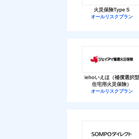
火災保険Type S
オールリスクプラン
ソニー損害保険
ソニー損害保険株式
保険料（
01
POINT
火災 1
iehoいえほ（補償選択
住宅用火災保険）
3
建物
オールリスクプラン
ジェイアイ傷害
4
家財
ジェイアイ傷害火災
保険料（
01
POINT