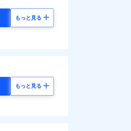
面
情報の取扱いに同意いただく
もっと見る
0/01
地震 5年
災料率は最低リスク区分を適
90
15,450
円
円
ぬれ、破損、汚損等は自己負
万円
70
4,640
円
円
故時諸費用（火災・風水災等
特約セットありも選択可能
調べ）
理費として保険金をお支払い
括払
。
情報の取扱いに同意いただく
払い
ットありも選択可能
物保険料に、バルコニー等専
払い
もっと見る
部分修繕費用特約保険料を
地震 5年
ット申込
す！
険金額×5％、300万円限度
送
体制で手厚く支援します！
括払、長期一括払のみ
70
15,450
円
円
てくれます。
面
活もしっかりサポートしま
ム契約を実現！書類の提出
ス体制で手厚く支援が受
4/01
60
4,640
円
円