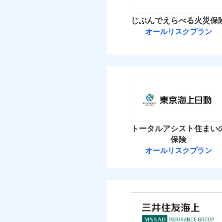
イチオシ
02
POINT
火災 1
じぶんでえらべる火災保
ソニー損保の新ネット火
オールリスクプラン
2
しかも「地震上乗せ特約
建物
れます（一部損は対象外
ＳＯＭＰＯダイ
3
家財
ＳＯＭＰＯダイレク
補償の範
03
POINT
保険料（
01
POINT
イチオシ
02
POINT
火災 1
火災
トータルアシスト住まい
落雷
お客様ご自身により、
保険
破裂・爆発
3
保険を除きます。）
建物
オールリスクプラン
東京海上日動火
減らしたコストをお客
盗難
自分に必要な補償を選
水濡れ
1
家財
騒擾（じょう）
東京海上日動火災保
地震保険もセットOK
外部からの落下・
「iehoいえほ」（
保険料（
01
POINT