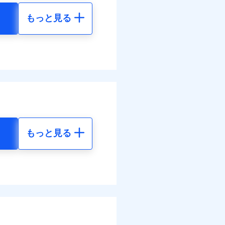
もっと見る
調べ）
地震 5年
90
15,450
円
円
括払
払い
全額お支払いいたしま
払い
40
4,640
円
円
サービスがご利用いただ
ット申込
送
括払
面
払い
もっと見る
払い
地震 5年
0/01
各種割引も充実していま
ット申込
03
15,450
円
円
災料率は最低リスク区分を適
送
※5
別に1%相当のdポイント
面
危険（盗難を除く）および破
のdポイントがたまりま
59
4,640
円
円
おいて、自己負担額5万円
0/01
括払
好みにオプションを追
括払