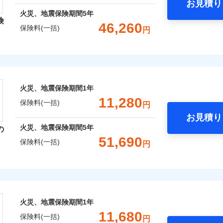
お見積り
年
地震 1年
火災 5年
火災、地震保険期間
5年
険
災保険は、補償の組合せが自由だから、必要な補償に絞って選
46,260
保険料(一括)
円
,470
3,300
11,3
（全半損時のみ）」で、地震の被害にも火災保険の保険金額に対
建物
円
円
）。
レクト損害保険株式会社
,140
990
14,3
家財
円
円
ト損害保険株式会社のおすすめポイント
囲
火災、地震保険期間
1年
？
一括）内訳
11,280
保険料(一括)
円
お見積り
年
地震 1年
火災 5年
風災・雹（ひょう）災、雪災
水災
火災、地震保険期間
5年
の
ウェブサイトでお手続きを完了された場合、10％のインター
51,690
保険料(一括)
円
,300
3,300
17,2
※1
建物
円
円
災保険株式会社
さまに還元
破損・汚損
べる、だから保険料にムダがない！
,980
990
8,9
家財
円
円
険株式会社のおすすめポイント
！
飛来・衝突
火災、地震保険期間
1年
補償選択型住宅用火災保険）
一括）内訳
11,680
保険料(一括)
円