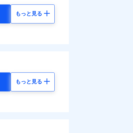
払い
わせたパック単位での補
災料率は最低リスク区分を適
払い
払い
もっと見る
払い
損・汚損の取扱いはなし
地震 5年
客さまからの事故のご連
道管修理費用の取扱いはなし
ット申込
ンビニ払の払込票をスマート
べます。
ット申込
送
アプリで支払うことができ
32
15,450
して最大100％で備えら
円
円
送
面
モと共同募集代理店である株
面
部契約のみ
1/01
58
4,640
円
円
0/01
害割合が30%未満の場合は定
水災料率は最も水災リスク
災料率は最低リスク区分を適
水災等地を適用
選べます。
損・汚損、物体の落下・飛来
難、水ぬれ等と破損等は5万
もっと見る
擾、水濡れのみ自己負担額5万
られます。
地震 5年
体の落下・飛来等/騒擾、水
害保険金として支払い
ネット割引が適用！（地震
建物のみ自己負担あり）
害保険金が支払われる場合に
括払
00
15,450
道管修理費用の取扱いはなし
費用保険金として支払い
円
円
払い
括払・年払のみ、コンビニ・
払い
ー（番号通知方式）
20
4,640
円
円
ット申込
送