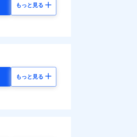
もっと見る
地震 5年
90
15,450
円
円
10
4,640
円
円
調べ）
もっと見る
地震 5年
す！
80
15,450
体制で手厚く支援します！
円
円
活もしっかりサポートしま
20
4,640
円
円