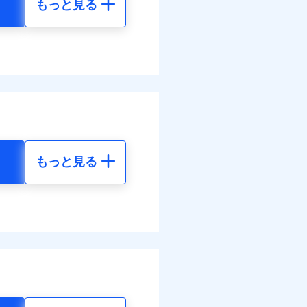
もっと見る
地震 5年
べます。
62
15,450
して最大100％で備えら
円
円
98
4,640
円
円
もっと見る
地震 5年
ネット割引が適用！（地震
00
15,450
円
円
70
4,640
円
円