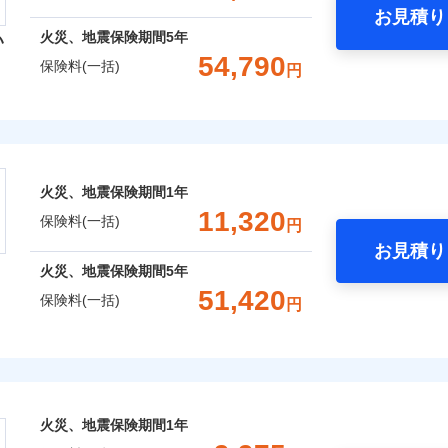
お見積り
年
地震 1年
火災 5年
火災、地震保険期間
5年
い
囲
？
予算に合わせて補償を自由にお選びいただけます。
54,790
保険料(一括)
円
,370
3,300
15,4
建物
円
円
”ではなく“新価”で保険金をお支払いします。
災保険株式会社
財の保険金額も自由に選べます。
上半期
新規契約数ランキング
風災・雹（ひょう）災、雪災
水災
,620
990
16,1
でもお申込み可能です！
家財
円
円
険株式会社のおすすめポイント
※1
社火災保険新規契約者数より算出[
年
月]（ドコモスマート保険ナビ
火災、地震保険期間
1年
一括）内訳
破損・汚損
11,320
囲
保険料(一括)
？
円
お見積り
年
地震 1年
火災 5年
飛来・衝突
火災、地震保険期間
5年
と密接に関わる費用も損害保険金としてまとめてお支払いしま
51,420
風災・雹（ひょう）災、雪災
水災
保険料(一括)
円
,520
3,300
17,2
ランキングをもっと見る
が一日でも早く保険金をお届けできるよう万全の損害サービス
建物
円
円
「介護アシスト」など豊富な付帯サービスでお客様の日々の生
※1
険
,870
990
17,4
家財
円
円
破損・汚損
おすすめポイント
火災、地震保険期間
1年
上半期
新規契約数ランキング
囲
飛来・衝突
一括）内訳
？
※2