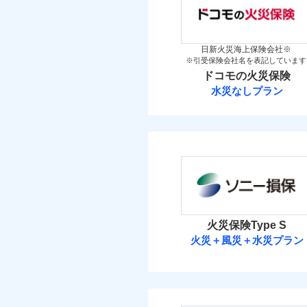
「iehoいえほ」（
金
保険料（
万一ご自宅が被害にあわ
01
新築
POINT
メデ
備考
付帯サービス
築5
コンビニ払いの払込票を
見積もりや保険会社とのご契
介護
イチオシ
02
POINT
築10
必要があります。詳細につい
火災 1
日新火災海上保険会社※
築15
補償の範
03
POINT
※引受保険会社名を表記しています
ドコモスマート保険ナビ
お客さまのニーズ・ご
ドコモの火災保険
当社による個人情報の取
2
建物
もしものとき、“時価
払込方法
その他付帯される費
水災なしプラン
用の補償
家具や電化製品等の家
払込方法
ドコモの火災保
火災
落雷
1
ネットに加え、お電話
家財
破裂・爆発
※
ドコモの火災保険
の
当
地震
適用される割引
免責金額（自己負担
家財
免責
見積もりや保険会社とのご契
盗難
額）
保険料（
01
POINT
補償の範
03
POINT
水濡れ
必要があります。詳細につい
イチオシ
02
POINT
騒擾（じょう）
その他条件
地震
ドコモスマート保険ナビ
外部からの落下・
火災 1
当社による個人情報の取
修理費だけでなく、修理
暮ら
火災保険Type S
付帯サービス
火災
付帯される費用保険
ビス
全国の損害サービス拠点
火災＋風災＋水災プラン
落雷
2
建物
金
修理費だけでなく、修
「メディカルアシスト」
破裂・爆発
ソニー損害保険
登記物件の火災保険をお
す！
全国の損害サービス拠
2
家財
と保険会社審査にお時間
けられます。
盗難
払込方法
ソニー損害保険株式
水濡れ