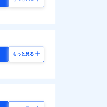
もっと見る
地震 5年
29
15,450
円
円
26
4,640
円
円