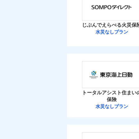
保険料（
01
免責
適用される割引
POINT
建築
加・削除することで、
払込方法
額）
償設計のため、どの補
盗難
イチオシ
02
POINT
水濡れ
水ま
火災 1
付帯サービス
日新火災が提供する安
騒擾（じょう）
ト
じぶんでえらべる火災保
絡の受付や事故相談な
ソニー損保の新ネット火
外部からの落下・
付帯される費用保険
水災なしプラン
1
しかも「地震上乗せ特約
金
建物
付帯される費用保険
備考
諸費
正式名称は、すまいの保険
金
れます（一部損は対象外
ＳＯＭＰＯダイ
式会社ドコモ・インシュア
2
家財
ＳＯＭＰＯダイレク
払込方法
建築
補償の範
適用される割引
03
POINT
補償の範
03
POINT
イン
保険料（
01
POINT
その他付帯される費
ソニー損保の新ネット
イチオシ
用の補償
※
02
POINT
水ま
しかも、「地震上乗せ
火災 1
火災
ト）
トータルアシスト住まい
火災
落雷
お客様ご自身により、
カギ
落雷
保険
免責金額（自己負担
破裂・爆発
付帯サービス
ト）
免責
適用される割引
破裂・爆発
建築
2
保険を除きます。）
建物
水災なしプラン
額）
キャ
東京海上日動火
減らしたコストをお客
盗難
家財
気象
盗難
自分に必要な補償を選
水濡れ
1
家財
その他条件
水災
水濡れ
騒擾（じょう）
東京海上日動火災保
地震保険もセットOK
騒擾（じょう）
※保
建物
外部からの落下・
補償を自由に選べて、も
付帯される費用保険
外部からの落下・
算し