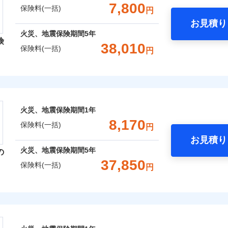
支払方法
年
一括）内訳
金額なし
年割引
補償内容を自由にカスタマイズしていただけます。ニーズに合
※2
※1水
7,800
保険料(一括)
円
支払方法
年
口座振替
月
用
償が必要か不安な人にも補償項目が選びやすいです。
破損・汚損
臨時費用
お見積り
月
※2破
銀行振込
わり・カギのトラブルサポー
年
地震 1年
火災 5年
心と信頼の事故対応で、万が一の場合も迅速に対応します。お
臨時費用
損害防止費用
※3水
火災、地震保険期間
5年
ネ
説明事項
険
どを、夜間・休日を問わず、24時間・365日対応しています。
損害防止費用
※4コ
災保険は、補償の組合せが自由だから、必要な補償に絞って選
飛来・衝突
残存物取片づけ費用
38,010
ネ
申込方法
郵
保険料(一括)
円
フォン
,920
3,300
8,8
残存物取片づけ費用
（全半損時のみ）」で、地震の被害にも火災保険の保険金額に対
建物
円
※3
円
失火見舞費用
申込方法
郵
用特約セットなし
対
です。本保険は、日新火災を引受保険会社とし、取扱代理店であるドコ
ます。
失火見舞費用
）。
レクト損害保険株式会社
水道管修理費用
対
※3
※5一
ランス（以下、ドコモ・インシュアランス）が提供するものです。
水道管修理費用
クレジットカード
地震火災費用
始期日
2026/0
,240
990
10,2
家財
円
円
地震火災費用
始期日
2025/1
コンビニ払い
※4
募集文書番号
ト損害保険株式会社のおすすめポイント
ドコモスマート保険ナビ編集部の評価
年割引
※1損
口座振替
囲
火災、地震保険期間
1年
？
囲
修理付帯費用保険金
率払、
※1水
？
※4
ターネット割引
銀行振込
一括）内訳
8,170
が低い
用
保険料(一括)
請求権保全行使手続費用保険金
円
火災保険は、補償の組合せが自由だから、必要な補償に絞って
補償内容
※2破
※2盗
4
わりサービス（24時間サポー
お見積り
等/騒
特約（全半損時のみ）」で、地震の被害にも最大100％で備え
説明事項
円
年
地震 1年
火災 5年
風災・雹（ひょう）災、雪災
説明事項
水災
損害拡大防止費用保険金
※4
火災、地震保険期間
5年
の
風災・雹（ひょう）災、雪災
水災
円（物
※3損
ウェブサイトでお手続きを完了された場合、10％のインター
あけサービス（24時間サポー
37,850
濡れは
※4損
保険料(一括)
一
円
金額なし
年割引
,400
※2
3,300
13,0
建物
※3水
円
円
限り、
※1
支払方法
年
※4一
ッシュレス・リペアサービス
災保険株式会社
さまに還元
月
ペイジ
破損・汚損
破損支払限度額50万円
ドコモスマート保険ナビ編集部の評価
災害アラート
募集文書番号
破損・汚損
臨時費用
※3
べる、だから保険料にムダがない！
,110
990
4,9
家財
円
円
初期費用補償特約
ソニー損害保険株式会社で
損害防止費用
険株式会社のおすすめポイント
ネ
募集文書番号
！
険料は下の場合の築年月で計
の復旧に関する特約
飛来・衝突
お見積もり
残存物取片づけ費用
しものときは「新価（再調達価額）」でお支払いします。
※4
飛来・衝突
申込方法
郵
ています。