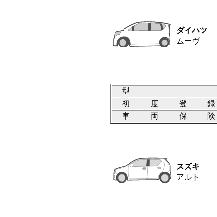
ダイハツ
ムーヴ
型
初度登
車両保
スズキ
アルト