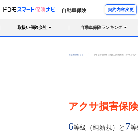
契約内容変更
自動車保険
取扱い保険会社
自動車保険ランキング
アクサ損害保険（50歳以上60歳未満、ゴールド免許
自動車保険トップ
アクサ損害保
6
7
等級（純新規）と
等