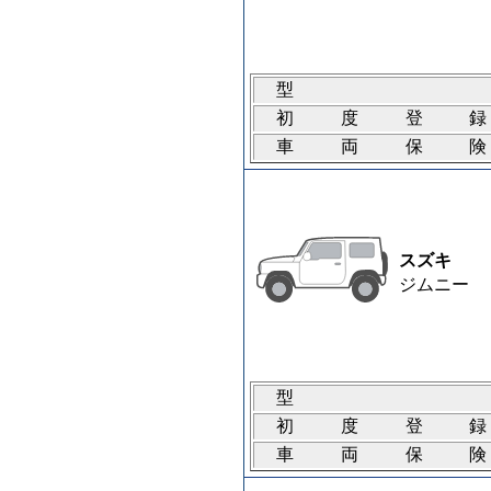
型
初度登
車両保
スズキ
ジムニー
型
初度登
車両保