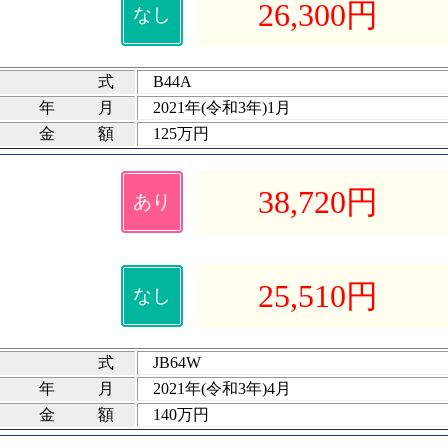
26,300
円
なし
式
B44A
録年月
2021年(令和3年)1月
険金額
125万円
38,720
円
あり
25,510
円
なし
式
JB64W
録年月
2021年(令和3年)4月
険金額
140万円