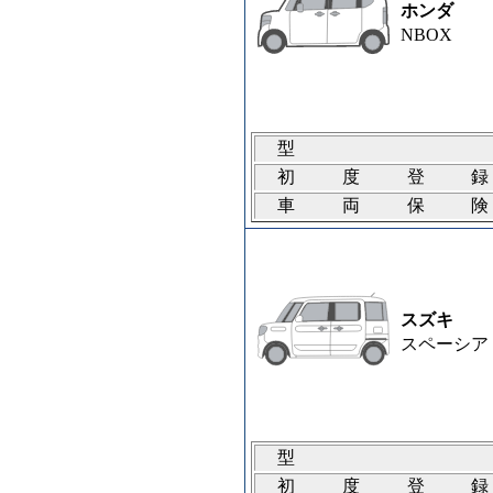
ホンダ
NBOX
型
初度登
車両保
スズキ
スペーシア
型
初度登