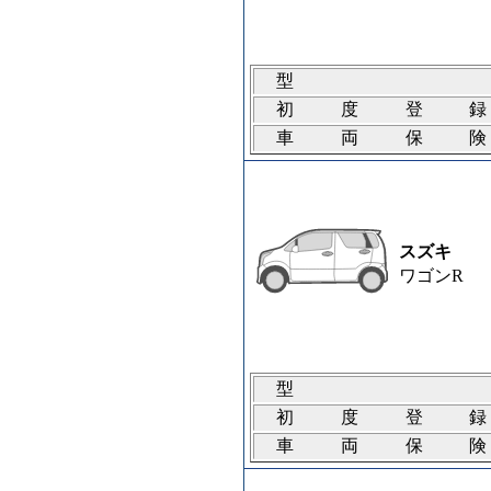
型
初度登
車両保
スズキ
ワゴンR
型
初度登
車両保