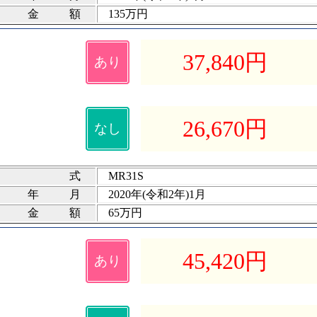
険金額
135万円
37,840
円
あり
26,670
円
なし
式
MR31S
録年月
2020年(令和2年)1月
険金額
65万円
45,420
円
あり