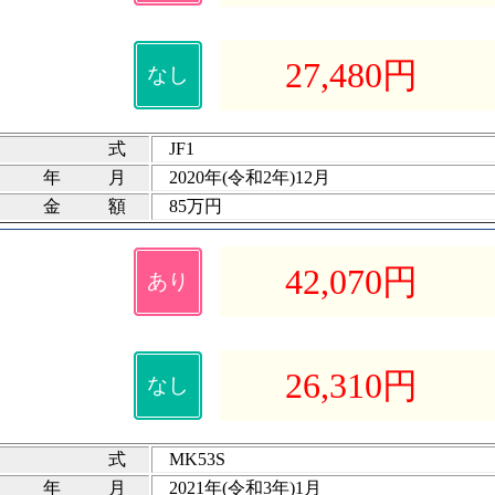
27,480
円
なし
式
JF1
録年月
2020年(令和2年)12月
険金額
85万円
42,070
円
あり
26,310
円
なし
式
MK53S
録年月
2021年(令和3年)1月