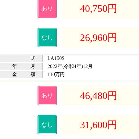
40,750
円
あり
26,960
円
なし
式
LA150S
録年月
2022年(令和4年)12月
険金額
110万円
46,480
円
あり
31,600
円
なし