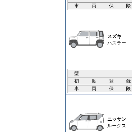
車両保
スズキ
ハスラー
型
初度登
車両保
ニッサン
ルークス