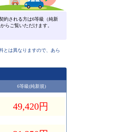
契約される方は6等級（純新
からご覧いただけます。
料とは異なりますので、あら
6等級
(純新規)
49,420
円