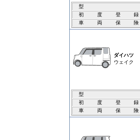
型
初度登
車両保
ダイハツ
ウェイク
型
初度登
車両保