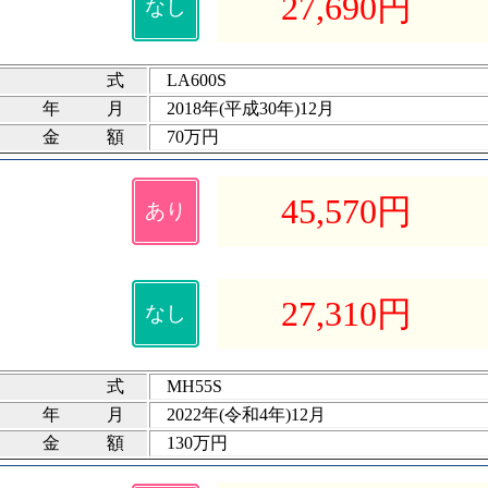
27,690
円
なし
式
LA600S
録年月
2018年(平成30年)12月
険金額
70万円
45,570
円
あり
27,310
円
なし
式
MH55S
録年月
2022年(令和4年)12月
険金額
130万円