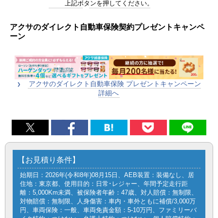
上記ボタンを押してください。
アクサのダイレクト自動車保険契約プレゼントキャンペ
ーン
アクサのダイレクト自動車保険 プレゼントキャンペーン
詳細へ
【お見積り条件】
始期日：2026年(令和8年)08月15日、AEB装置：装備なし、居
住地：東京都、使用目的：日常･レジャー、年間予定走行距
離：5,000Km未満、被保険者年齢：47歳、対人賠償：無制限、
対物賠償：無制限、人身傷害：車内・車外ともに補償/3,000万
円、車両保険：一般、車両免責金額：5-10万円、ファミリーバ