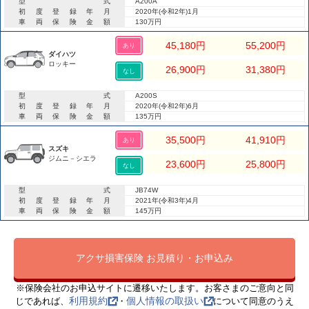
型式
A200A
初度登録年月
2020年(令和2年)1月
車両保険金額
130万円
45,180
円
55,200
円
あり
ダイハツ
ロッキー
26,900
円
31,380
円
なし
型式
A200S
初度登録年月
2020年(令和2年)6月
車両保険金額
135万円
35,500
円
41,910
円
あり
スズキ
ジムニ－シエラ
23,600
円
25,800
円
なし
型式
JB74W
初度登録年月
2021年(令和3年)4月
車両保険金額
145万円
アクサ損害保険 お見積り・お申込み
※保険会社のお申込サイトに遷移いたします。お客さまのご意向と同
利用規約
個人情報の取扱い
じであれば、
・
について同意のうえ