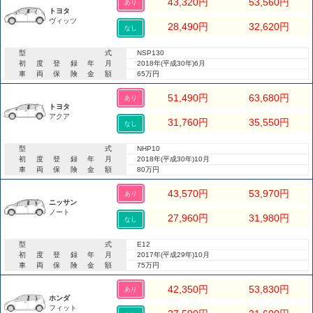
43,320
円
53,560
円
あり
トヨタ
ヴィッツ
28,490
円
32,620
円
なし
型式
NSP130
初度登録年月
2018年(平成30年)6月
車両保険金額
65万円
51,490
円
63,680
円
あり
トヨタ
アクア
31,760
円
35,550
円
なし
型式
NHP10
初度登録年月
2018年(平成30年)10月
車両保険金額
80万円
43,570
円
53,970
円
あり
ニッサン
ノート
27,960
円
31,980
円
なし
型式
E12
初度登録年月
2017年(平成29年)10月
車両保険金額
75万円
42,350
円
53,830
円
あり
ホンダ
フィット