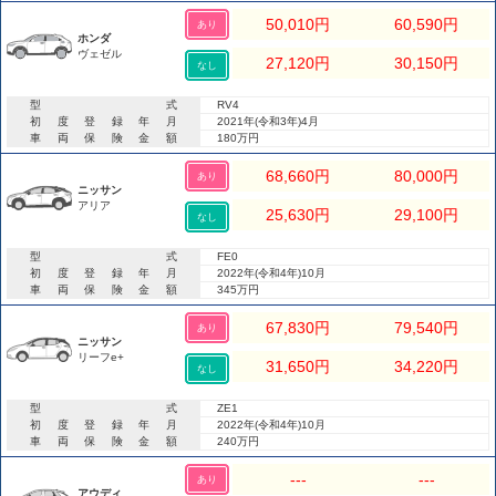
50,010
円
60,590
円
あり
ホンダ
ヴェゼル
27,120
円
30,150
円
なし
型式
RV4
初度登録年月
2021年(令和3年)4月
車両保険金額
180万円
68,660
円
80,000
円
あり
ニッサン
アリア
25,630
円
29,100
円
なし
型式
FE0
初度登録年月
2022年(令和4年)10月
車両保険金額
345万円
67,830
円
79,540
円
あり
ニッサン
リーフe+
31,650
円
34,220
円
なし
型式
ZE1
初度登録年月
2022年(令和4年)10月
車両保険金額
240万円
---
---
あり
アウディ