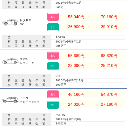
初度登録年月
2021年(令和3年)1月
車両保険金額
245万円
58,040
円
70,180
円
あり
レクサス
NX
26,900
円
29,910
円
なし
型式
AGZ10
初度登録年月
2021年(令和3年)1月
車両保険金額
285万円
55,680
円
68,620
円
あり
スバル
レヴォーグ
23,090
円
25,210
円
なし
型式
VN5
初度登録年月
2020年(令和2年)11月
車両保険金額
260万円
46,160
円
54,870
円
あり
トヨタ
カローラクロス
24,020
円
27,180
円
なし
型式
ZVG15
初度登録年月
2021年(令和3年)9月
車両保険金額
240万円