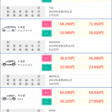
型式
T32
初度登録年月
2020年(令和2年)1月
車両保険金額
175万円
58,290
円
71,950
円
あり
トヨタ
アルファード
25,080
円
28,020
円
なし
型式
AGH35W
初度登録年月
2019年(令和元年)10月
車両保険金額
315万円
38,670
円
45,080
円
あり
トヨタ
ヤリスクロス
22,050
円
23,940
円
なし
型式
MXPB10
初度登録年月
2021年(令和3年)1月
車両保険金額
145万円
50,090
円
59,930
円
あり
マツダ
CX-5
25,220
円
27,950
円
なし
型式
KF5P