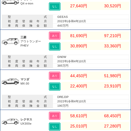
Q4 e-tron
27,640
円
30,520
円
なし
型式
GEEAS
初度登録年月
2022年(令和4年)10月
車両保険金額
440万円
81,690
円
97,210
円
あり
三菱
アウトランダー
30,890
円
33,360
円
PHEV
なし
型式
GN0W
初度登録年月
2022年(令和4年)10月
車両保険金額
385万円
44,450
円
51,980
円
あり
マツダ
MX-30
22,400
円
23,910
円
なし
型式
DREJ3P
初度登録年月
2022年(令和4年)10月
車両保険金額
190万円
58,610
円
68,450
円
あり
レクサス
UX300e
25,010
円
27,280
円
なし