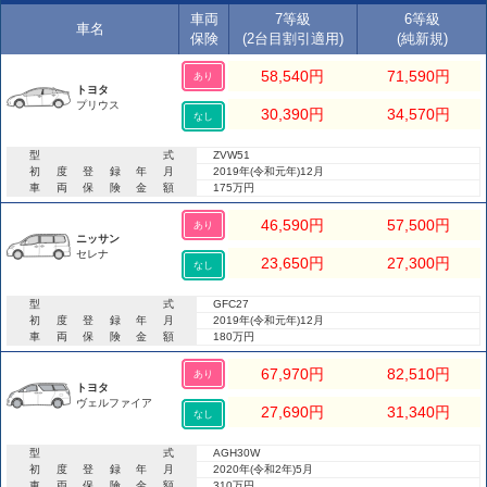
車両
7等級
6等級
車名
保険
(2台目割引適用)
(純新規)
58,540
円
71,590
円
あり
トヨタ
プリウス
30,390
円
34,570
円
なし
型式
ZVW51
初度登録年月
2019年(令和元年)12月
車両保険金額
175万円
46,590
円
57,500
円
あり
ニッサン
セレナ
23,650
円
27,300
円
なし
型式
GFC27
初度登録年月
2019年(令和元年)12月
車両保険金額
180万円
67,970
円
82,510
円
あり
トヨタ
ヴェルファイア
27,690
円
31,340
円
なし
型式
AGH30W
初度登録年月
2020年(令和2年)5月
車両保険金額
310万円