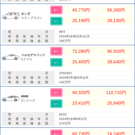
45,770
円
56,260
円
あり
ホンダ
ステップワゴン
25,190
円
28,130
円
なし
型式
RP3
初度登録年月
2019年(令和元年)12月
車両保険金額
180万円
72,280
円
90,910
円
あり
メルセデスベンツ
Cクラス
25,400
円
28,640
円
なし
型式
205040C
初度登録年月
2018年(平成30年)4月
車両保険金額
140万円
94,320
円
110,710
円
あり
BMW
3シリーズ
23,410
円
25,840
円
なし
型式
6K20
初度登録年月
2024年(令和6年)1月
車両保険金額
470万円
60,730
円
74,240
円
あり