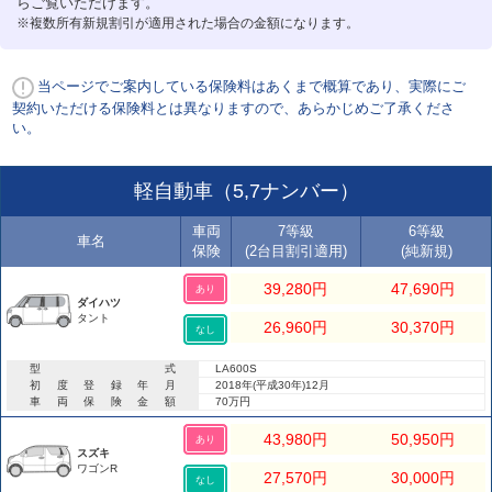
らご覧いただけます。
※複数所有新規割引が適用された場合の金額になります。
当ページでご案内している保険料はあくまで概算であり、実際にご
契約いただける保険料とは異なりますので、あらかじめご了承くださ
い。
軽自動車（5,7ナンバー）
車両
7等級
6等級
車名
保険
(2台目割引適用)
(純新規)
39,280
円
47,690
円
あり
ダイハツ
タント
26,960
円
30,370
円
なし
型式
LA600S
初度登録年月
2018年(平成30年)12月
車両保険金額
70万円
43,980
円
50,950
円
あり
スズキ
ワゴンR
27,570
円
30,000
円
なし