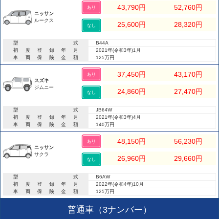
43,790
円
52,760
円
あり
ニッサン
ルークス
25,600
円
28,320
円
なし
型式
B44A
初度登録年月
2021年(令和3年)1月
車両保険金額
125万円
37,450
円
43,170
円
あり
スズキ
ジムニー
24,860
円
27,470
円
なし
型式
JB64W
初度登録年月
2021年(令和3年)4月
車両保険金額
140万円
48,150
円
56,230
円
あり
ニッサン
サクラ
26,960
円
29,660
円
なし
型式
B6AW
初度登録年月
2022年(令和4年)10月
車両保険金額
125万円
普通車（3ナンバー）