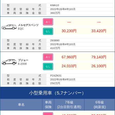
型式
KMA10
初度登録年月
2022年(令和4年)10月
車両保険金額
360万円
---
---
あり
メルセデスベンツ
EQC
30,230
円
33,420
円
なし
型式
293890
初度登録年月
2022年(令和4年)10月
車両保険金額
410万円
67,960
円
79,140
円
あり
プジョー
E-2008
24,010
円
26,100
円
なし
型式
P24ZK01
初度登録年月
2022年(令和4年)10月
車両保険金額
250万円
小型乗用車（5,7ナンバー）
車両
7等級
6等級
車名
保険
(2台目割引適用)
(純新規)