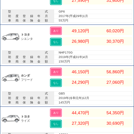
27,590
円
31,600
円
なし
型式
GP6
初度登録年月
2017年(平成29年)1月
車両保険金額
55万円
49,120
円
60,020
円
あり
トヨタ
シエンタ
26,980
円
30,370
円
なし
型式
NHP170G
初度登録年月
2019年(平成31年)4月
車両保険金額
150万円
46,150
円
56,860
円
あり
ホンダ
フリード
24,290
円
27,060
円
なし
型式
GB5
初度登録年月
2019年(令和元年)12月
車両保険金額
145万円
44,470
円
54,350
円
あり
トヨタ
ライズ
27,320
円
30,690
円
なし