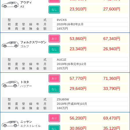
アウディ
A3
23,910
円
27,600
円
なし
型式
8VCXS
初度登録年月
2020年(令和2年)1月
車両保険金額
165万円
53,860
円
67,340
円
あり
フォルクスワーゲン
ゴルフ
23,340
円
26,940
円
なし
型式
AUCJZ
初度登録年月
2019年(令和元年)12月
車両保険金額
105万円
57,770
円
71,360
円
あり
トヨタ
ハリアー
29,640
円
33,790
円
なし
型式
ZSU60W
初度登録年月
2018年(平成30年)10月
車両保険金額
160万円
56,200
円
69,470
円
あり
ニッサン
エクストレイル
30,860
円
35,120
円
なし