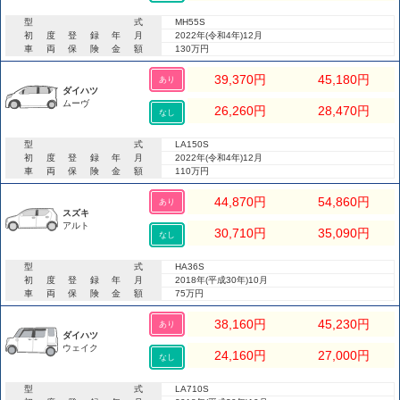
型式
MH55S
初度登録年月
2022年(令和4年)12月
車両保険金額
130万円
39,370
円
45,180
円
あり
ダイハツ
ムーヴ
26,260
円
28,470
円
なし
型式
LA150S
初度登録年月
2022年(令和4年)12月
車両保険金額
110万円
44,870
円
54,860
円
あり
スズキ
アルト
30,710
円
35,090
円
なし
型式
HA36S
初度登録年月
2018年(平成30年)10月
車両保険金額
75万円
38,160
円
45,230
円
あり
ダイハツ
ウェイク
24,160
円
27,000
円
なし
型式
LA710S