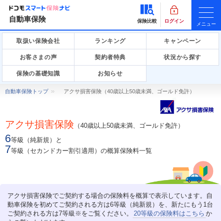
自動車保険
保険比較
ログイン
メニュー
取扱い保険会社
ランキング
キャンペーン
お客さまの声
契約者特典
状況から探す
保険の基礎知識
お知らせ
自動車保険トップ
アクサ損害保険（40歳以上50歳未満、ゴールド免許）
アクサ損害保険
（40歳以上50歳未満、ゴールド免許）
6
等級（純新規）と
7
等級（セカンドカー割引適用）の概算保険料一覧
アクサ損害保険でご契約する場合の保険料を概算で表示しています。自
動車保険を初めてご契約される方は6等級（純新規）を、新たにもう1台
ご契約される方は7等級※をご覧ください。
20等級の保険料はこちら
か