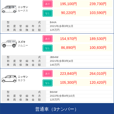
195,100
円
239,730
円
あり
ニッサン
ルークス
90,220
円
103,590
円
なし
型式
B44A
初度登録年月
2021年(令和3年)1月
車両保険金額
125万円
154,970
円
189,530
円
あり
スズキ
ジムニー
86,890
円
100,830
円
なし
型式
JB64W
初度登録年月
2021年(令和3年)4月
車両保険金額
140万円
223,840
円
264,010
円
あり
ニッサン
サクラ
105,300
円
120,420
円
なし
型式
B6AW
初度登録年月
2022年(令和4年)10月
車両保険金額
125万円
普通車（3ナンバー）