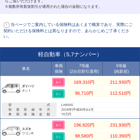
らご覧いただけます。
※複数所有新規割引が適用された場合の金額になります。
当ページでご案内している保険料はあくまで概算であり、実際にご
契約いただける保険料とは異なりますので、あらかじめご了承くださ
い。
軽自動車（5,7ナンバー）
車両
7等級
6等級
車名
保険
(2台目割引適用)
(純新規)
169,310
円
211,930
円
あり
ダイハツ
タント
96,710
円
112,510
円
なし
型式
LA600S
初度登録年月
2018年(平成30年)12月
車両保険金額
70万円
196,820
円
231,930
円
あり
スズキ
ワゴンR
98,580
円
110,390
円
なし