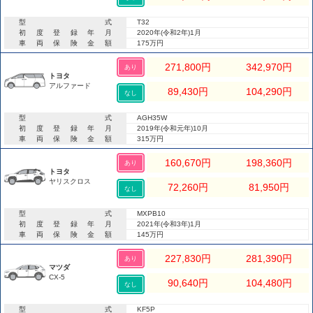
型式
T32
初度登録年月
2020年(令和2年)1月
車両保険金額
175万円
271,800
円
342,970
円
あり
トヨタ
アルファード
89,430
円
104,290
円
なし
型式
AGH35W
初度登録年月
2019年(令和元年)10月
車両保険金額
315万円
160,670
円
198,360
円
あり
トヨタ
ヤリスクロス
72,260
円
81,950
円
なし
型式
MXPB10
初度登録年月
2021年(令和3年)1月
車両保険金額
145万円
227,830
円
281,390
円
あり
マツダ
CX-5
90,640
円
104,480
円
なし
型式
KF5P