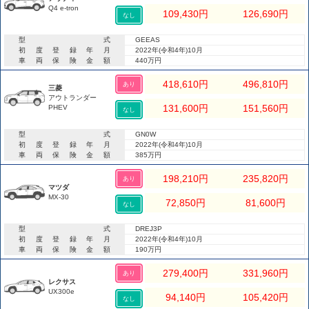
Q4 e-tron
109,430
円
126,690
円
なし
型式
GEEAS
初度登録年月
2022年(令和4年)10月
車両保険金額
440万円
418,610
円
496,810
円
あり
三菱
アウトランダー
131,600
円
151,560
円
PHEV
なし
型式
GN0W
初度登録年月
2022年(令和4年)10月
車両保険金額
385万円
198,210
円
235,820
円
あり
マツダ
MX-30
72,850
円
81,600
円
なし
型式
DREJ3P
初度登録年月
2022年(令和4年)10月
車両保険金額
190万円
279,400
円
331,960
円
あり
レクサス
UX300e
94,140
円
105,420
円
なし