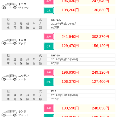
196,030
円
247,540
円
あり
トヨタ
ヴィッツ
108,260
円
130,830
円
なし
型式
NSP130
初度登録年月
2018年(平成30年)6月
車両保険金額
65万円
241,940
円
302,370
円
あり
トヨタ
アクア
129,470
円
156,120
円
なし
型式
NHP10
初度登録年月
2018年(平成30年)10月
車両保険金額
80万円
196,930
円
249,120
円
あり
ニッサン
ノート
106,370
円
127,400
円
なし
型式
E12
初度登録年月
2017年(平成29年)10月
車両保険金額
75万円
190,590
円
248,030
円
あり
ホンダ
フィット