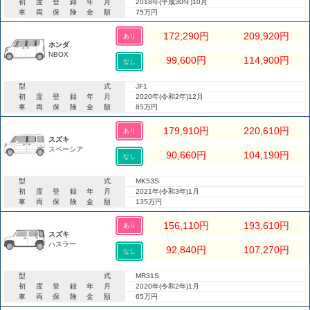
初度登録年月
2018年(平成30年)10月
車両保険金額
75万円
172,290
円
209,920
円
あり
ホンダ
NBOX
99,600
円
114,900
円
なし
型式
JF1
初度登録年月
2020年(令和2年)12月
車両保険金額
85万円
179,910
円
220,610
円
あり
スズキ
スペーシア
90,660
円
104,190
円
なし
型式
MK53S
初度登録年月
2021年(令和3年)1月
車両保険金額
135万円
156,110
円
193,610
円
あり
スズキ
ハスラー
92,840
円
107,270
円
なし
型式
MR31S
初度登録年月
2020年(令和2年)1月
車両保険金額
65万円