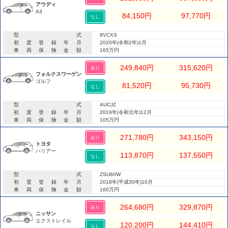
アウディ
A3
84,150
円
97,770
円
なし
型式
8VCXS
初度登録年月
2020年(令和2年)1月
車両保険金額
165万円
249,840
円
315,620
円
あり
フォルクスワーゲン
ゴルフ
81,520
円
95,730
円
なし
型式
AUCJZ
初度登録年月
2019年(令和元年)12月
車両保険金額
105万円
271,780
円
343,150
円
あり
トヨタ
ハリアー
113,870
円
137,550
円
なし
型式
ZSU60W
初度登録年月
2018年(平成30年)10月
車両保険金額
160万円
264,680
円
329,870
円
あり
ニッサン
エクストレイル
120,200
円
144,410
円
なし