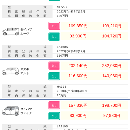
型式
MH55S
初度登録年月
2022年(令和4年)12月
車両保険金額
130万円
169,350
円
199,210
円
あり
ダイハツ
ムーヴ
93,900
円
104,720
円
なし
型式
LA150S
初度登録年月
2022年(令和4年)12月
車両保険金額
110万円
202,140
円
252,030
円
あり
スズキ
アルト
116,600
円
140,930
円
なし
型式
HA36S
初度登録年月
2018年(平成30年)10月
車両保険金額
75万円
157,830
円
198,700
円
あり
ダイハツ
ウェイク
83,900
円
97,930
円
なし
型式
LA710S