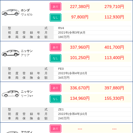
227,380
円
279,710
円
あり
ホンダ
ヴェゼル
97,800
円
112,930
円
なし
型式
RV4
初度登録年月
2021年(令和3年)4月
車両保険金額
180万円
337,960
円
401,700
円
あり
ニッサン
アリア
101,250
円
113,400
円
なし
型式
FE0
初度登録年月
2022年(令和4年)10月
車両保険金額
345万円
336,670
円
397,880
円
あり
ニッサン
リーフe+
134,960
円
155,330
円
なし
型式
ZE1
初度登録年月
2022年(令和4年)10月
車両保険金額
240万円
---
---
あり
アウディ