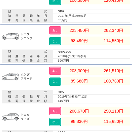
100,350
円
120,420
円
なし
型式
GP6
初度登録年月
2017年(平成29年)1月
車両保険金額
55万円
223,450
円
282,340
円
あり
トヨタ
シエンタ
98,490
円
114,550
円
なし
型式
NHP170G
初度登録年月
2019年(平成31年)4月
車両保険金額
150万円
208,300
円
261,510
円
あり
ホンダ
フリード
85,680
円
100,760
円
なし
型式
GB5
初度登録年月
2019年(令和元年)12月
車両保険金額
145万円
200,670
円
250,110
円
あり
トヨタ
ライズ
98,830
円
115,680
円
なし