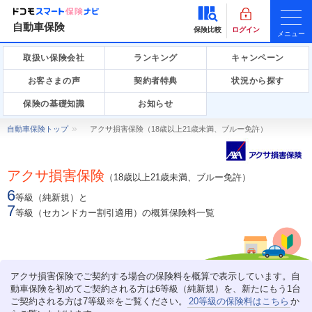
自動車保険
保険比較
ログイン
メニュー
取扱い保険会社
ランキング
キャンペーン
お客さまの声
契約者特典
状況から探す
保険の基礎知識
お知らせ
自動車保険トップ
アクサ損害保険（18歳以上21歳未満、ブルー免許）
アクサ損害保険
（18歳以上21歳未満、ブルー免許）
6
等級（純新規）と
7
等級（セカンドカー割引適用）の概算保険料一覧
アクサ損害保険でご契約する場合の保険料を概算で表示しています。自
動車保険を初めてご契約される方は6等級（純新規）を、新たにもう1台
ご契約される方は7等級※をご覧ください。
20等級の保険料はこちら
か