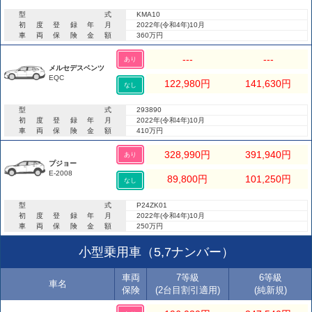
型式
KMA10
初度登録年月
2022年(令和4年)10月
車両保険金額
360万円
---
---
あり
メルセデスベンツ
EQC
122,980
円
141,630
円
なし
型式
293890
初度登録年月
2022年(令和4年)10月
車両保険金額
410万円
328,990
円
391,940
円
あり
プジョー
E-2008
89,800
円
101,250
円
なし
型式
P24ZK01
初度登録年月
2022年(令和4年)10月
車両保険金額
250万円
小型乗用車（5,7ナンバー）
車両
7等級
6等級
車名
保険
(2台目割引適用)
(純新規)