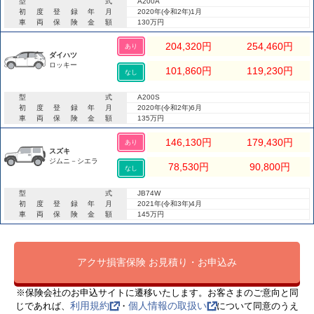
型式
A200A
初度登録年月
2020年(令和2年)1月
車両保険金額
130万円
204,320
円
254,460
円
あり
ダイハツ
ロッキー
101,860
円
119,230
円
なし
型式
A200S
初度登録年月
2020年(令和2年)6月
車両保険金額
135万円
146,130
円
179,430
円
あり
スズキ
ジムニ－シエラ
78,530
円
90,800
円
なし
型式
JB74W
初度登録年月
2021年(令和3年)4月
車両保険金額
145万円
アクサ損害保険 お見積り・お申込み
※保険会社のお申込サイトに遷移いたします。お客さまのご意向と同
利用規約
個人情報の取扱い
じであれば、
・
について同意のうえ