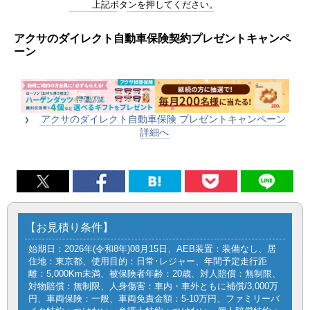
上記ボタンを押してください。
アクサのダイレクト自動車保険契約プレゼントキャンペ
ーン
アクサのダイレクト自動車保険 プレゼントキャンペーン
詳細へ
【お見積り条件】
始期日：2026年(令和8年)08月15日、AEB装置：装備なし、居
住地：東京都、使用目的：日常･レジャー、年間予定走行距
離：5,000Km未満、被保険者年齢：20歳、対人賠償：無制限、
対物賠償：無制限、人身傷害：車内・車外ともに補償/3,000万
円、車両保険：一般、車両免責金額：5-10万円、ファミリーバ