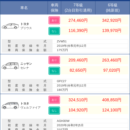
車両
7等級
6等級
車名
保険
(2台目割引適用)
(純新規)
274,460
円
342,920
円
あり
トヨタ
プリウス
116,390
円
139,970
円
なし
型式
ZVW51
初度登録年月
2019年(令和元年)12月
車両保険金額
175万円
209,460
円
263,460
円
あり
ニッサン
セレナ
82,650
円
97,020
円
なし
型式
GFC27
初度登録年月
2019年(令和元年)12月
車両保険金額
180万円
324,510
円
408,850
円
あり
トヨタ
ヴェルファイア
104,920
円
124,100
円
なし
型式
AGH30W
初度登録年月
2020年(令和2年)5月
車両保険金額
310万円