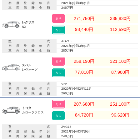
初度登録年月
2021年(令和3年)1月
車両保険金額
245万円
271,750
円
335,830
円
あり
レクサス
NX
98,440
円
112,590
円
なし
型式
AGZ10
初度登録年月
2021年(令和3年)1月
車両保険金額
285万円
258,190
円
321,100
円
あり
スバル
レヴォーグ
77,010
円
87,900
円
なし
型式
VN5
初度登録年月
2020年(令和2年)11月
車両保険金額
260万円
207,680
円
251,100
円
あり
トヨタ
カローラクロス
84,720
円
96,620
円
なし
型式
ZVG15
初度登録年月
2021年(令和3年)9月
車両保険金額
240万円