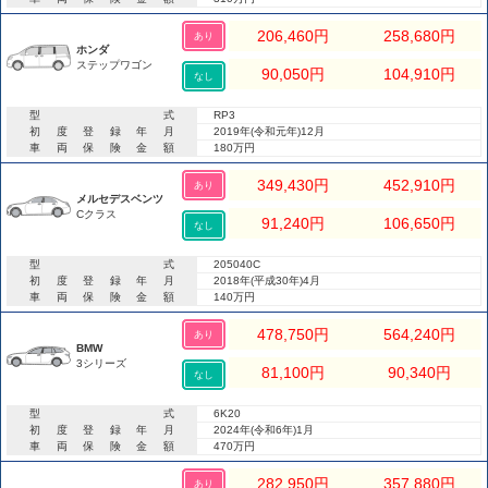
206,460
円
258,680
円
あり
ホンダ
ステップワゴン
90,050
円
104,910
円
なし
型式
RP3
初度登録年月
2019年(令和元年)12月
車両保険金額
180万円
349,430
円
452,910
円
あり
メルセデスベンツ
Cクラス
91,240
円
106,650
円
なし
型式
205040C
初度登録年月
2018年(平成30年)4月
車両保険金額
140万円
478,750
円
564,240
円
あり
BMW
3シリーズ
81,100
円
90,340
円
なし
型式
6K20
初度登録年月
2024年(令和6年)1月
車両保険金額
470万円
282,950
円
357,880
円
あり