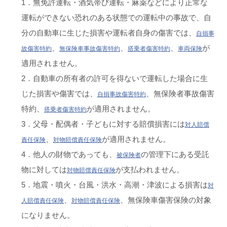
1．無免許運転・酒気帯び運転・麻薬などにより正常な
運転ができない恐れのある状態での運転中の事故で、自
分の自動車に生じた損害や運転者自身の傷害では、
自損事
、
、
、
が
故傷害特約
無保険車事故傷害特約
搭乗者傷害特約
車両保険
適用されません。
2．自動車の所有者の許可を得ないで運転した場合に生
じた損害や傷害では、
、無保険者事故傷害
自損事故傷害特約
特約、
が適用されません。
搭乗者傷害特約
3．父母・配偶者・子どもに対する賠償損害には
対人賠償
、
が適用されません。
責任保険
対物賠償責任保険
4．他人の財物であっても、
の管理下にある受託
被保険者
物に対しては
が支払われません。
対物賠償責任保険
5．地震・噴火・台風・洪水・高潮・津波による損害は
対
、
、無保険車傷害保険の対象
人賠償責任保険
対物賠償責任保険
になりません。