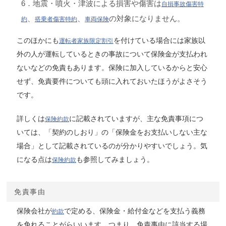
6．地震・噴火・津波による損害や傷害は
自損事故傷害特
、
、
の対象になりません。
約
搭乗者傷害特約
車両保険
このほかにも
を付けている場合には家族以
運転者家族限定割引
外の人が運転しているときの事故について保険金が支払われ
ないなどの免責もあります。保険に加入しているからと安心
せず、免責要件についても頭に入れておいたほうがよさそう
です。
詳しくは
に記載されていますが、主な免責事項につ
保険約款
いては、「契約のしおり」の「保険金をお支払いしない主な
場合」として記載されているのが分かりやすいでしょう。気
になる点は
も参照してみましょう。
保険約款
免責事由
保険会社が
で定める、保険金・給付金などを支払う義務
約款
を免れることがらいいます。つまり、免責事由に該当する場