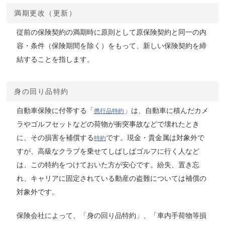
満期更改（更新）
従前の保険契約の満期時に原則として原保険契約と同一の内
容・条件（保険期間を除く）をもって、新しい保険契約を締
結することを指します。
身の回り品特約
自動車保険に付帯する「
」は、自動車に積んだカメ
携行品特約
ラやゴルフセットなどの荷物が衝突事故などで壊れたとき
に、その損害を補償する
です。現金・貴金属は対象外で
特約
すが、高級なクラブを乗せてしばしばゴルフに行く人など
は、この特約をつけておいた方が安心です。紛失、置き忘
れ、キャリアに固定されている動産の盗難については補償の
対象外です。
保険会社によって、「身の回り品特約」、「車内手荷物等損