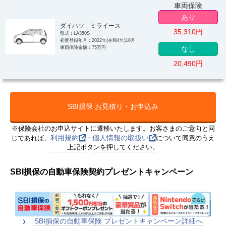
車両保険
あり
ダイハツ ミライース
35,310
円
型式：LA350S
初度登録年月：2022年(令和4年)10月
車両保険金額：75万円
なし
20,490
円
SBI損保 お見積り・お申込み
※保険会社のお申込サイトに遷移いたします。お客さまのご意向と同
利用規約
個人情報の取扱い
じであれば、
・
について同意のうえ
上記ボタンを押してください。
SBI損保の自動車保険契約プレゼントキャンペーン
SBI損保の自動車保険 プレゼントキャンペーン詳細へ