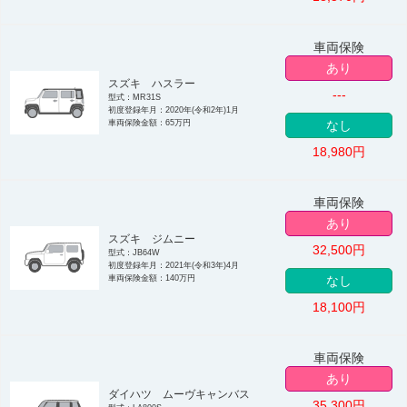
車両保険
あり
スズキ ハスラー
---
型式：MR31S
初度登録年月：2020年(令和2年)1月
車両保険金額：65万円
なし
18,980
円
車両保険
あり
スズキ ジムニー
32,500
円
型式：JB64W
初度登録年月：2021年(令和3年)4月
車両保険金額：140万円
なし
18,100
円
車両保険
あり
ダイハツ ムーヴキャンバス
35,300
円