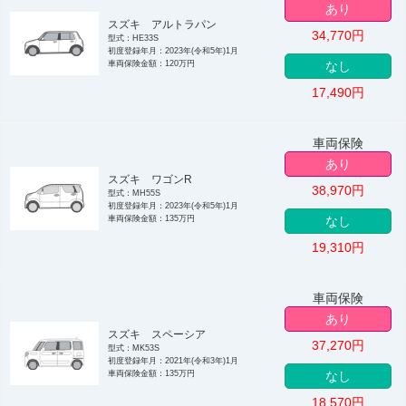
あり
スズキ アルトラパン
34,770
円
型式：HE33S
初度登録年月：2023年(令和5年)1月
車両保険金額：120万円
なし
17,490
円
車両保険
あり
スズキ ワゴンR
38,970
円
型式：MH55S
初度登録年月：2023年(令和5年)1月
車両保険金額：135万円
なし
19,310
円
車両保険
あり
スズキ スペーシア
37,270
円
型式：MK53S
初度登録年月：2021年(令和3年)1月
車両保険金額：135万円
なし
18,570
円