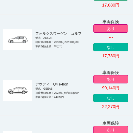
17,080
円
車両保険
あり
フォルクスワーゲン ゴルフ
---
型式：AUCJZ
初度登録年月：2018年(平成30年)3月
車両保険金額：85万円
なし
17,780
円
車両保険
あり
アウディ Q4 e-tron
99,140
円
型式：GEEAS
初度登録年月：2022年(令和4年)10月
車両保険金額：440万円
なし
22,270
円
車両保険
あり