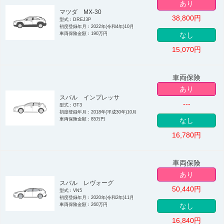
あり
マツダ MX-30
38,800
円
型式：DREJ3P
初度登録年月：2022年(令和4年)10月
車両保険金額：190万円
なし
15,070
円
車両保険
あり
スバル インプレッサ
---
型式：GT3
初度登録年月：2018年(平成30年)10月
車両保険金額：85万円
なし
16,780
円
車両保険
あり
スバル レヴォーグ
50,440
円
型式：VN5
初度登録年月：2020年(令和2年)11月
車両保険金額：260万円
なし
16,840
円