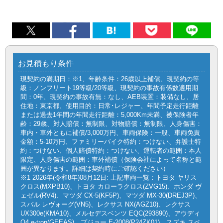
お見積もり条件
現契約の満期日：※1、年齢条件：26歳以上補償、現契約の等
級：ノンフリート19等級/20等級、現契約の事故有係数適用期
間：0年、現契約の事故有無：なし、AEB装置：装備なし、居
住地：東京都、使用目的：日常･レジャー、年間予定走行距離
または過去1年間の年間走行距離：5,000Km未満、被保険者年
齢：29歳、対人賠償：無制限、対物賠償：無制限、人身傷害：
車内・車外ともに補償/3,000万円、車両保険：一般、車両免責
金額：5-10万円、ファミリーバイク特約：つけない、弁護士特
約：つけない、個人賠償特約：つけない、運転者の範囲：本人
限定、人身傷害の範囲：車外補償（保険会社によって名称と範
囲が異なります。詳細は契約時にご確認ください）
※1 2026年(令和8年)08月12日: 上記車両一覧：トヨタ ヤリス
クロス(MXPB10)、トヨタ カローラクロス(ZVG15)、ホンダ ヴ
ェゼル(RV4)、マツダ CX-5(KF5P)、マツダ MX-30(DREJ3P)、
スバル レヴォーグ(VN5)、レクサス NX(AGZ10)、レクサス
UX300e(KMA10)、メルセデスベンツ EQC(293890)、アウディ
Q4 e-tron(GEEAS)、プジョー E-2008(P24ZK01)、スズキ スペ