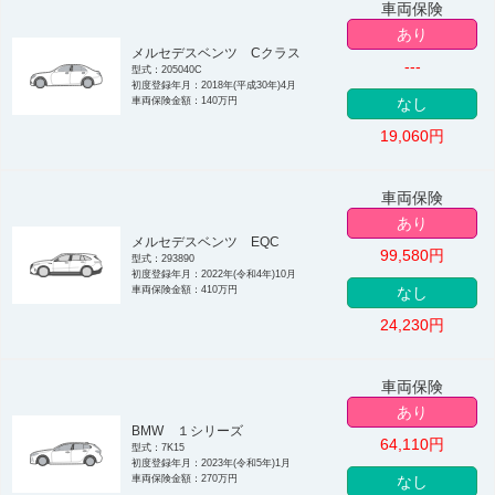
車両保険
あり
メルセデスベンツ Cクラス
---
型式：205040C
初度登録年月：2018年(平成30年)4月
車両保険金額：140万円
なし
19,060
円
車両保険
あり
メルセデスベンツ EQC
99,580
円
型式：293890
初度登録年月：2022年(令和4年)10月
車両保険金額：410万円
なし
24,230
円
車両保険
あり
BMW １シリーズ
64,110
円
型式：7K15
初度登録年月：2023年(令和5年)1月
車両保険金額：270万円
なし