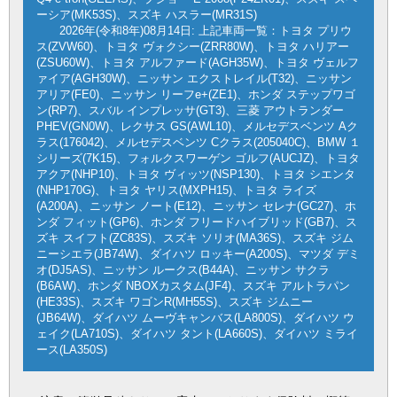
ーシア(MK53S)、スズキ ハスラー(MR31S)
2026年(令和8年)08月14日: 上記車両一覧：トヨタ プリウ
ス(ZVW60)、トヨタ ヴォクシー(ZRR80W)、トヨタ ハリアー
(ZSU60W)、トヨタ アルファード(AGH35W)、トヨタ ヴェルフ
ァイア(AGH30W)、ニッサン エクストレイル(T32)、ニッサン
アリア(FE0)、ニッサン リーフe+(ZE1)、ホンダ ステップワゴ
ン(RP7)、スバル インプレッサ(GT3)、三菱 アウトランダー
PHEV(GN0W)、レクサス GS(AWL10)、メルセデスベンツ Aク
ラス(176042)、メルセデスベンツ Cクラス(205040C)、BMW １
シリーズ(7K15)、フォルクスワーゲン ゴルフ(AUCJZ)、トヨタ
アクア(NHP10)、トヨタ ヴィッツ(NSP130)、トヨタ シエンタ
(NHP170G)、トヨタ ヤリス(MXPH15)、トヨタ ライズ
(A200A)、ニッサン ノート(E12)、ニッサン セレナ(GC27)、ホ
ンダ フィット(GP6)、ホンダ フリードハイブリッド(GB7)、ス
ズキ スイフト(ZC83S)、スズキ ソリオ(MA36S)、スズキ ジム
ニーシエラ(JB74W)、ダイハツ ロッキー(A200S)、マツダ デミ
オ(DJ5AS)、ニッサン ルークス(B44A)、ニッサン サクラ
(B6AW)、ホンダ NBOXカスタム(JF4)、スズキ アルトラパン
(HE33S)、スズキ ワゴンR(MH55S)、スズキ ジムニー
(JB64W)、ダイハツ ムーヴキャンバス(LA800S)、ダイハツ ウ
ェイク(LA710S)、ダイハツ タント(LA660S)、ダイハツ ミライ
ース(LA350S)