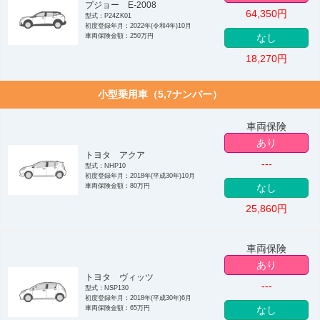
プジョー E-2008
64,350
円
型式：P24ZK01
初度登録年月：2022年(令和4年)10月
車両保険金額：250万円
なし
18,270
円
小型乗用車（5,7ナンバー）
車両保険
あり
トヨタ アクア
---
型式：NHP10
初度登録年月：2018年(平成30年)10月
車両保険金額：80万円
なし
25,860
円
車両保険
あり
トヨタ ヴィッツ
---
型式：NSP130
初度登録年月：2018年(平成30年)6月
車両保険金額：65万円
なし