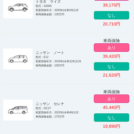
トヨタ ライズ
39,170
円
型式：A200A
初度登録年月：2020年(令和2年)1月
車両保険金額：130万円
なし
20,710
円
車両保険
あり
ニッサン ノート
39,420
円
型式：E12
初度登録年月：2019年(令和元年)12月
車両保険金額：100万円
なし
21,620
円
車両保険
あり
ニッサン セレナ
45,440
円
型式：GC27
初度登録年月：2022年(令和4年)1月
車両保険金額：175万円
なし
19,890
円