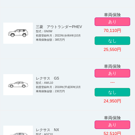
車両保険
あり
三菱 アウトランダーPHEV
70,110
円
型式：GN0W
初度登録年月：2022年(令和4年)10月
車両保険金額：385万円
なし
25,550
円
車両保険
あり
レクサス GS
---
型式：AWL10
初度登録年月：2018年(平成30年)3月
車両保険金額：230万円
なし
24,950
円
車両保険
あり
レクサス NX
52,510
円
型式：AGZ10