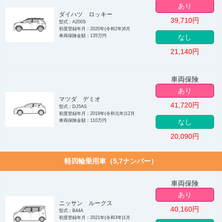
あり
ダイハツ ロッキー
39,710
円
型式：A200S
初度登録年月：2020年(令和2年)6月
車両保険金額：135万円
なし
21,140
円
車両保険
あり
マツダ デミオ
41,720
円
型式：DJ5AS
初度登録年月：2019年(令和元年)12月
車両保険金額：110万円
なし
20,090
円
軽四輪乗用車（5,7ナンバー）
車両保険
あり
ニッサン ルークス
40,160
円
型式：B44A
初度登録年月：2021年(令和3年)1月