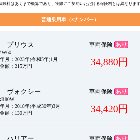
保険料はあくまで概算であり、実際にご契約いただける保険料とは異なりま
普通乗用車（3ナンバー）
タ プリウス
車両保険
あり
W60
34,880
円
月：2023年(令和5年)1月
金額：215万円
タ ヴォクシー
車両保険
あり
R80W
34,420
円
月：2018年(平成30年)3月
金額：130万円
タ ハリアー
車両保険
あり