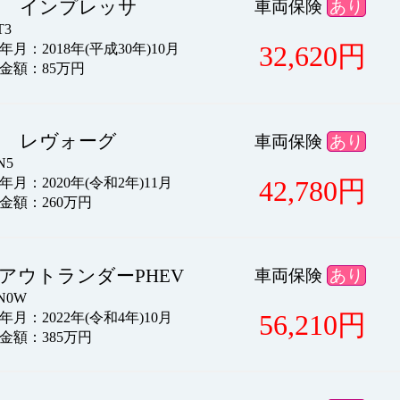
ル インプレッサ
車両保険
あり
3
32,620
円
月：2018年(平成30年)10月
金額：85万円
ル レヴォーグ
車両保険
あり
N5
42,780
円
月：2020年(令和2年)11月
金額：260万円
アウトランダーPHEV
車両保険
あり
N0W
56,210
円
月：2022年(令和4年)10月
金額：385万円