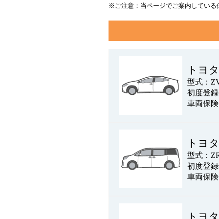
※ご注意：当ページでご案内している
トヨ
型式：ZV
初度登録年
車両保険
トヨ
型式：ZR
初度登録年
車両保険
トヨ