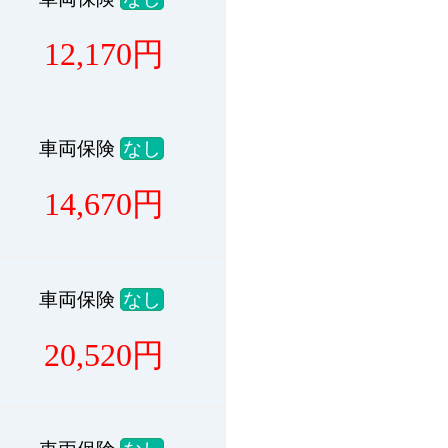
12,170
円
車両保険
なし
14,670
円
車両保険
なし
20,520
円