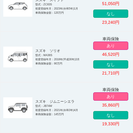
51,050
円
型式：ZC83S
初度登録年月：2023年(令和5年)1月
車両保険金額：120万円
なし
23,240
円
車両保険
あり
スズキ ソリオ
46,520
円
型式：MA36S
初度登録年月：2018年(平成30年)3月
車両保険金額：90万円
なし
21,710
円
車両保険
あり
スズキ ジムニーシエラ
35,860
円
型式：JB74W
初度登録年月：2021年(令和3年)4月
車両保険金額：145万円
なし
19,330
円