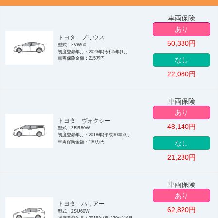
車両保険
あり
トヨタ プリウス
50,330
円
型式：ZVW60
初度登録年月：2023年(令和5年)1月
車両保険金額：215万円
なし
22,080
円
車両保険
あり
トヨタ ヴォクシー
48,140
円
型式：ZRR80W
初度登録年月：2018年(平成30年)3月
車両保険金額：130万円
なし
21,230
円
車両保険
あり
トヨタ ハリアー
62,820
円
型式：ZSU60W
初度登録年月：2018年(平成30年)10月