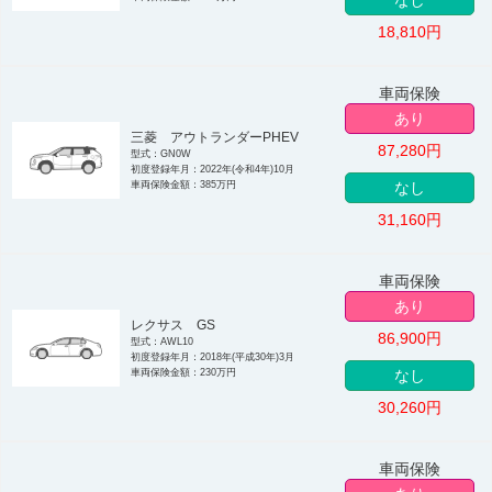
なし
18,810
円
車両保険
あり
三菱 アウトランダーPHEV
87,280
円
型式：GN0W
初度登録年月：2022年(令和4年)10月
車両保険金額：385万円
なし
31,160
円
車両保険
あり
レクサス GS
86,900
円
型式：AWL10
初度登録年月：2018年(平成30年)3月
車両保険金額：230万円
なし
30,260
円
車両保険