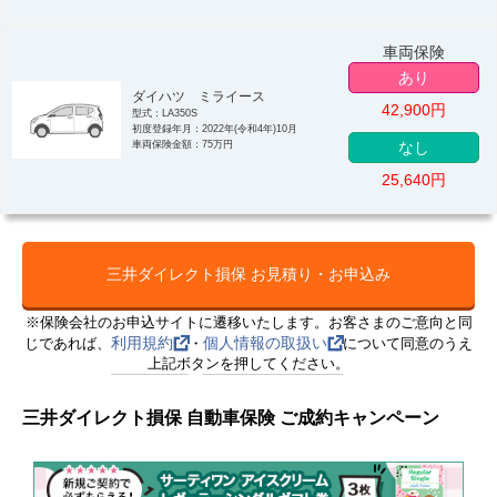
車両保険
あり
ダイハツ ミライース
42,900
円
型式：LA350S
初度登録年月：2022年(令和4年)10月
車両保険金額：75万円
なし
25,640
円
三井ダイレクト損保 お見積り・お申込み
※保険会社のお申込サイトに遷移いたします。お客さまのご意向と同
利用規約
個人情報の取扱い
じであれば、
・
について同意のうえ
上記ボタンを押してください。
三井ダイレクト損保 自動車保険 ご成約キャンペーン