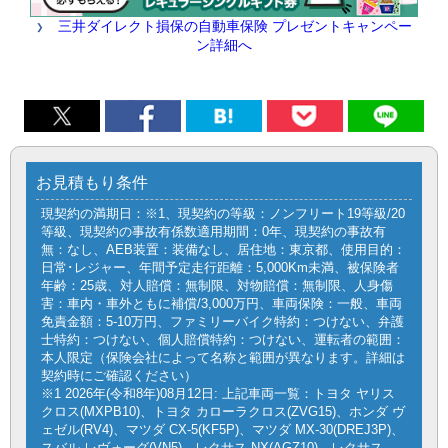
三井ダイレクト損保の自動車保険 プレゼントキャンペー
ン詳細へ
お見積もり条件
現契約の満期日：※1、現契約の等級：ノンフリート19等級/20
等級、現契約の事故有係数適用期間：0年、現契約の事故有
無：なし、AEB装置：装備なし、居住地：東京都、使用目的：
日常･レジャー、年間予定走行距離：5,000Km未満、被保険者
年齢：25歳、対人賠償：無制限、対物賠償：無制限、人身傷
害：車内・車外ともに補償/3,000万円、車両保険：一般、車両
免責金額：5-10万円、ファミリーバイク特約：つけない、弁護
士特約：つけない、個人賠償特約：つけない、運転者の範囲：
本人限定（保険会社によって名称と範囲が異なります。詳細は
契約時にご確認ください）
※1 2026年(令和8年)08月12日: 上記車両一覧：トヨタ ヤリス
クロス(MXPB10)、トヨタ カローラクロス(ZVG15)、ホンダ ヴ
ェゼル(RV4)、マツダ CX-5(KF5P)、マツダ MX-30(DREJ3P)、
スバル レヴォーグ(VN5)、レクサス NX(AGZ10)、レクサス