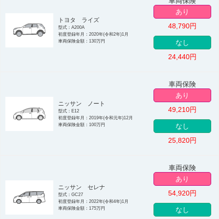
車両保険
あり
トヨタ ライズ
48,790
円
型式：A200A
初度登録年月：2020年(令和2年)1月
車両保険金額：130万円
なし
24,440
円
車両保険
あり
ニッサン ノート
49,210
円
型式：E12
初度登録年月：2019年(令和元年)12月
車両保険金額：100万円
なし
25,820
円
車両保険
あり
ニッサン セレナ
54,920
円
型式：GC27
初度登録年月：2022年(令和4年)1月
車両保険金額：175万円
なし