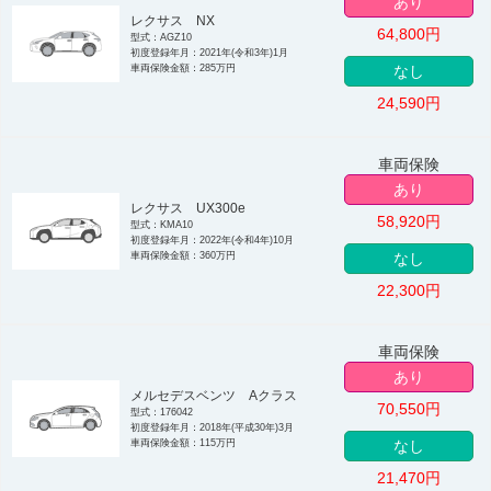
あり
レクサス NX
64,800
円
型式：AGZ10
初度登録年月：2021年(令和3年)1月
車両保険金額：285万円
なし
24,590
円
車両保険
あり
レクサス UX300e
58,920
円
型式：KMA10
初度登録年月：2022年(令和4年)10月
車両保険金額：360万円
なし
22,300
円
車両保険
あり
メルセデスベンツ Aクラス
70,550
円
型式：176042
初度登録年月：2018年(平成30年)3月
車両保険金額：115万円
なし
21,470
円