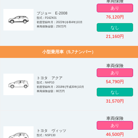
車両保険
あり
プジョー E-2008
76,120
円
型式：P24ZK01
初度登録年月：2022年(令和4年)10月
車両保険金額：250万円
なし
21,160
円
小型乗用車（5,7ナンバー）
車両保険
あり
トヨタ アクア
54,790
円
型式：NHP10
初度登録年月：2018年(平成30年)10月
車両保険金額：80万円
なし
31,570
円
車両保険
あり
トヨタ ヴィッツ
46,500
円
型式：NSP130