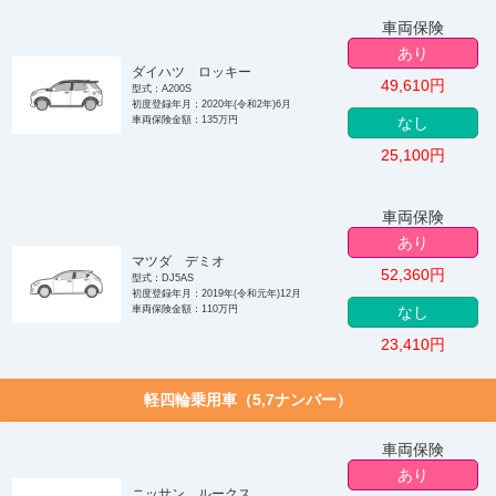
車両保険
あり
ダイハツ ロッキー
49,610
円
型式：A200S
初度登録年月：2020年(令和2年)6月
車両保険金額：135万円
なし
25,100
円
車両保険
あり
マツダ デミオ
52,360
円
型式：DJ5AS
初度登録年月：2019年(令和元年)12月
車両保険金額：110万円
なし
23,410
円
軽四輪乗用車（5,7ナンバー）
車両保険
あり
ニッサン ルークス