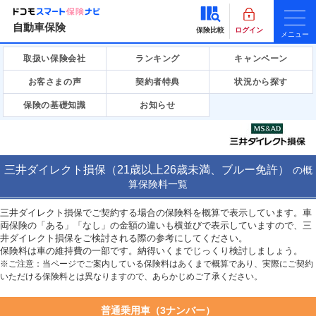
自動車保険
保険比較
ログイン
メニュー
取扱い保険会社
ランキング
キャンペーン
お客さまの声
契約者特典
状況から探す
保険の基礎知識
お知らせ
三井ダイレクト損保（21歳以上26歳未満、ブルー免許）
の
概
算保険料一覧
三井ダイレクト損保でご契約する場合の保険料を概算で表示しています。車
両保険の「ある」「なし」の金額の違いも横並びで表示していますので、三
井ダイレクト損保をご検討される際の参考にしてください。
保険料は車の維持費の一部です。納得いくまでじっくり検討しましょう。
※ご注意：当ページでご案内している保険料はあくまで概算であり、実際にご契約
いただける保険料とは異なりますので、あらかじめご了承ください。
普通乗用車（3ナンバー）