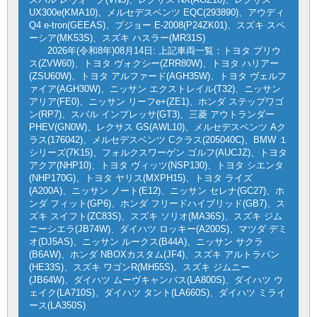
UX300e(KMA10)、メルセデスベンツ EQC(293890)、アウディ
Q4 e-tron(GEEAS)、プジョー E-2008(P24ZK01)、スズキ スペ
ーシア(MK53S)、スズキ ハスラー(MR31S)
2026年(令和8年)08月14日: 上記車両一覧：トヨタ プリウ
ス(ZVW60)、トヨタ ヴォクシー(ZRR80W)、トヨタ ハリアー
(ZSU60W)、トヨタ アルファード(AGH35W)、トヨタ ヴェルフ
ァイア(AGH30W)、ニッサン エクストレイル(T32)、ニッサン
アリア(FE0)、ニッサン リーフe+(ZE1)、ホンダ ステップワゴ
ン(RP7)、スバル インプレッサ(GT3)、三菱 アウトランダー
PHEV(GN0W)、レクサス GS(AWL10)、メルセデスベンツ Aク
ラス(176042)、メルセデスベンツ Cクラス(205040C)、BMW １
シリーズ(7K15)、フォルクスワーゲン ゴルフ(AUCJZ)、トヨタ
アクア(NHP10)、トヨタ ヴィッツ(NSP130)、トヨタ シエンタ
(NHP170G)、トヨタ ヤリス(MXPH15)、トヨタ ライズ
(A200A)、ニッサン ノート(E12)、ニッサン セレナ(GC27)、ホ
ンダ フィット(GP6)、ホンダ フリードハイブリッド(GB7)、ス
ズキ スイフト(ZC83S)、スズキ ソリオ(MA36S)、スズキ ジム
ニーシエラ(JB74W)、ダイハツ ロッキー(A200S)、マツダ デミ
オ(DJ5AS)、ニッサン ルークス(B44A)、ニッサン サクラ
(B6AW)、ホンダ NBOXカスタム(JF4)、スズキ アルトラパン
(HE33S)、スズキ ワゴンR(MH55S)、スズキ ジムニー
(JB64W)、ダイハツ ムーヴキャンバス(LA800S)、ダイハツ ウ
ェイク(LA710S)、ダイハツ タント(LA660S)、ダイハツ ミライ
ース(LA350S)