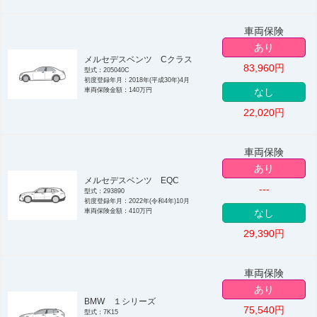
車両保険
あり
メルセデスベンツ Cクラス
83,960
円
型式：205040C
初度登録年月：2018年(平成30年)4月
車両保険金額：140万円
なし
22,020
円
車両保険
あり
メルセデスベンツ EQC
---
型式：293890
初度登録年月：2022年(令和4年)10月
車両保険金額：410万円
なし
29,390
円
車両保険
あり
BMW １シリーズ
75,540
円
型式：7K15