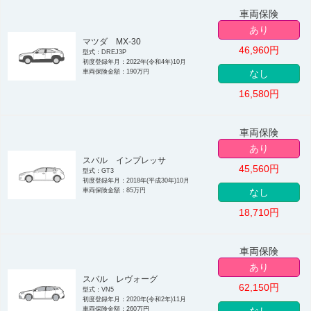
車両保険
あり
マツダ MX-30
46,960
円
型式：DREJ3P
初度登録年月：2022年(令和4年)10月
車両保険金額：190万円
なし
16,580
円
車両保険
あり
スバル インプレッサ
45,560
円
型式：GT3
初度登録年月：2018年(平成30年)10月
車両保険金額：85万円
なし
18,710
円
車両保険
あり
スバル レヴォーグ
62,150
円
型式：VN5
初度登録年月：2020年(令和2年)11月
車両保険金額：260万円