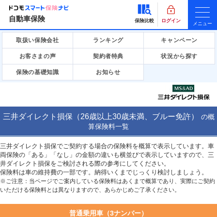
自動車保険
保険比較
ログイン
メニュー
取扱い保険会社
ランキング
キャンペーン
お客さまの声
契約者特典
状況から探す
保険の基礎知識
お知らせ
三井ダイレクト損保（26歳以上30歳未満、ブルー免許）
の
概
算保険料一覧
三井ダイレクト損保でご契約する場合の保険料を概算で表示しています。車
両保険の「ある」「なし」の金額の違いも横並びで表示していますので、三
井ダイレクト損保をご検討される際の参考にしてください。
保険料は車の維持費の一部です。納得いくまでじっくり検討しましょう。
※ご注意：当ページでご案内している保険料はあくまで概算であり、実際にご契約
いただける保険料とは異なりますので、あらかじめご了承ください。
普通乗用車（3ナンバー）