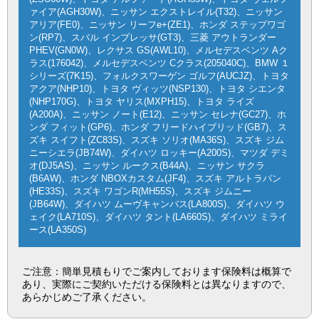
ァイア(AGH30W)、ニッサン エクストレイル(T32)、ニッサン
アリア(FE0)、ニッサン リーフe+(ZE1)、ホンダ ステップワゴ
ン(RP7)、スバル インプレッサ(GT3)、三菱 アウトランダー
PHEV(GN0W)、レクサス GS(AWL10)、メルセデスベンツ Aク
ラス(176042)、メルセデスベンツ Cクラス(205040C)、BMW １
シリーズ(7K15)、フォルクスワーゲン ゴルフ(AUCJZ)、トヨタ
アクア(NHP10)、トヨタ ヴィッツ(NSP130)、トヨタ シエンタ
(NHP170G)、トヨタ ヤリス(MXPH15)、トヨタ ライズ
(A200A)、ニッサン ノート(E12)、ニッサン セレナ(GC27)、ホ
ンダ フィット(GP6)、ホンダ フリードハイブリッド(GB7)、ス
ズキ スイフト(ZC83S)、スズキ ソリオ(MA36S)、スズキ ジム
ニーシエラ(JB74W)、ダイハツ ロッキー(A200S)、マツダ デミ
オ(DJ5AS)、ニッサン ルークス(B44A)、ニッサン サクラ
(B6AW)、ホンダ NBOXカスタム(JF4)、スズキ アルトラパン
(HE33S)、スズキ ワゴンR(MH55S)、スズキ ジムニー
(JB64W)、ダイハツ ムーヴキャンバス(LA800S)、ダイハツ ウ
ェイク(LA710S)、ダイハツ タント(LA660S)、ダイハツ ミライ
ース(LA350S)
ご注意：簡単見積もりでご案内しております保険料は概算で
あり、実際にご契約いただける保険料とは異なりますので、
あらかじめご了承ください。