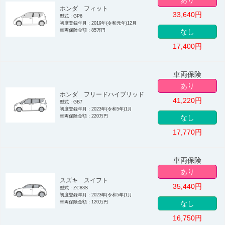
あり
ホンダ フィット
33,640
円
型式：GP6
初度登録年月：2019年(令和元年)12月
車両保険金額：85万円
なし
17,400
円
車両保険
あり
ホンダ フリードハイブリッド
41,220
円
型式：GB7
初度登録年月：2023年(令和5年)1月
車両保険金額：220万円
なし
17,770
円
車両保険
あり
スズキ スイフト
35,440
円
型式：ZC83S
初度登録年月：2023年(令和5年)1月
車両保険金額：120万円
なし
16,750
円