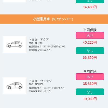
なし
14,480
円
小型乗用車（5,7ナンバー）
車両保険
あり
トヨタ アクア
40,220
円
型式：NHP10
初度登録年月：2018年(平成30年)10月
車両保険金額：80万円
なし
22,620
円
車両保険
あり
トヨタ ヴィッツ
35,310
円
型式：NSP130
初度登録年月：2018年(平成30年)6月
車両保険金額：65万円
なし
19,030
円