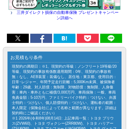
三井ダイレクト損保の自動車保険 プレゼントキャンペー
ン詳細へ
お見積もり条件
現契約の満期日：※1、現契約の等級：ノンフリート19等級/20
等級、現契約の事故有係数適用期間：0年、現契約の事故有
無：なし、AEB装置：装備なし、居住地：東京都、使用目的：
日常･レジャー、年間予定走行距離：5,000Km未満、被保険者
年齢：29歳、対人賠償：無制限、対物賠償：無制限、人身傷
害：車内・車外ともに補償/3,000万円、車両保険：一般、車両
免責金額：5-10万円、ファミリーバイク特約：つけない、弁護
士特約：つけない、個人賠償特約：つけない、運転者の範囲：
本人限定（保険会社によって名称と範囲が異なります。詳細は
契約時にご確認ください）
※1 2026年(令和8年)08月14日: 上記車両一覧：トヨタ プリウ
ス(ZVW60)、トヨタ ヴォクシー(ZRR80W)、トヨタ ハリアー
(ZSU60W)、トヨタ アルファード(AGH35W)、トヨタ ヴェルフ