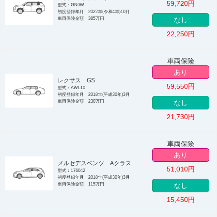
59,720
円
型式：GN0W
初度登録年月：2022年(令和4年)10月
車両保険金額：385万円
なし
22,250
円
車両保険
あり
レクサス GS
59,550
円
型式：AWL10
初度登録年月：2018年(平成30年)3月
車両保険金額：230万円
なし
21,730
円
車両保険
あり
メルセデスベンツ Aクラス
51,010
円
型式：176042
初度登録年月：2018年(平成30年)3月
車両保険金額：115万円
なし
15,450
円