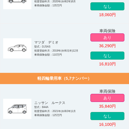
初度登録年月：2020年(令和2年)6月
車両保険金額：135万円
なし
18,060
円
車両保険
あり
マツダ デミオ
36,290
円
型式：DJ5AS
初度登録年月：2019年(令和元年)12月
車両保険金額：110万円
なし
16,810
円
軽四輪乗用車（5,7ナンバー）
車両保険
あり
ニッサン ルークス
35,840
円
型式：B44A
初度登録年月：2021年(令和3年)1月
車両保険金額：125万円
なし
16,100
円