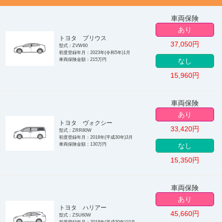
車両保険
あり
トヨタ プリウス
37,050
円
型式：ZVW60
初度登録年月：2023年(令和5年)1月
車両保険金額：215万円
なし
15,960
円
車両保険
あり
トヨタ ヴォクシー
33,420
円
型式：ZRR80W
初度登録年月：2018年(平成30年)3月
車両保険金額：130万円
なし
15,350
円
車両保険
あり
トヨタ ハリアー
45,660
円
型式：ZSU60W
初度登録年月：2018年(平成30年)10月