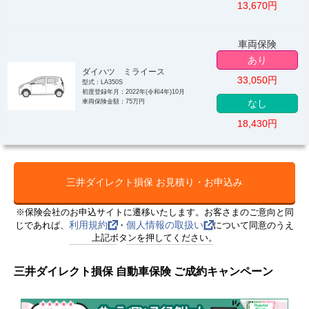
13,670
円
車両保険
あり
ダイハツ ミライース
33,050
円
型式：LA350S
初度登録年月：2022年(令和4年)10月
車両保険金額：75万円
なし
18,430
円
三井ダイレクト損保 お見積り・お申込み
※保険会社のお申込サイトに遷移いたします。お客さまのご意向と同
利用規約
個人情報の取扱い
じであれば、
・
について同意のうえ
上記ボタンを押してください。
三井ダイレクト損保 自動車保険 ご成約キャンペーン