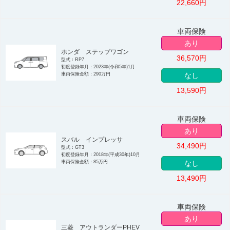
22,660
円
車両保険
あり
ホンダ ステップワゴン
36,570
円
型式：RP7
初度登録年月：2023年(令和5年)1月
車両保険金額：290万円
なし
13,590
円
車両保険
あり
スバル インプレッサ
34,490
円
型式：GT3
初度登録年月：2018年(平成30年)10月
車両保険金額：85万円
なし
13,490
円
車両保険
あり
三菱 アウトランダーPHEV