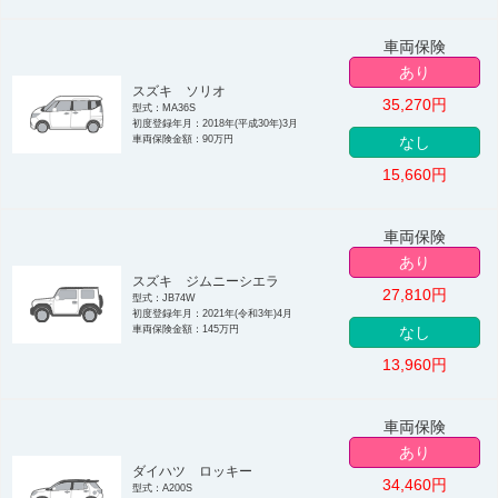
車両保険
あり
スズキ ソリオ
35,270
円
型式：MA36S
初度登録年月：2018年(平成30年)3月
車両保険金額：90万円
なし
15,660
円
車両保険
あり
スズキ ジムニーシエラ
27,810
円
型式：JB74W
初度登録年月：2021年(令和3年)4月
車両保険金額：145万円
なし
13,960
円
車両保険
あり
ダイハツ ロッキー
34,460
円
型式：A200S