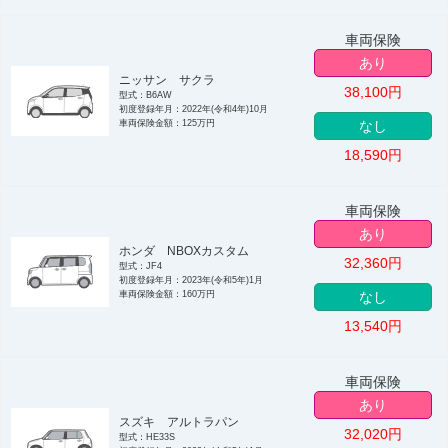
車両保険
あり
ニッサン サクラ
38,100
円
型式：B6AW
初度登録年月：2022年(令和4年)10月
車両保険金額：125万円
なし
18,590
円
車両保険
あり
ホンダ NBOXカスタム
32,360
円
型式：JF4
初度登録年月：2023年(令和5年)1月
車両保険金額：160万円
なし
13,540
円
車両保険
あり
スズキ アルトラパン
32,020
円
型式：HE33S