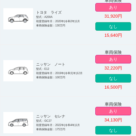
車両保険
あり
トヨタ ライズ
31,920
円
型式：A200A
初度登録年月：2020年(令和2年)1月
車両保険金額：130万円
なし
15,640
円
車両保険
あり
ニッサン ノート
32,220
円
型式：E12
初度登録年月：2019年(令和元年)12月
車両保険金額：100万円
なし
16,500
円
車両保険
あり
ニッサン セレナ
34,130
円
型式：GC27
初度登録年月：2022年(令和4年)1月
車両保険金額：175万円
なし