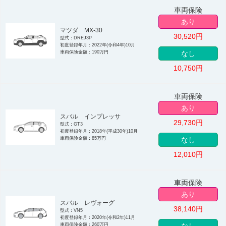
車両保険
あり
マツダ MX-30
30,520
円
型式：DREJ3P
初度登録年月：2022年(令和4年)10月
車両保険金額：190万円
なし
10,750
円
車両保険
あり
スバル インプレッサ
29,730
円
型式：GT3
初度登録年月：2018年(平成30年)10月
車両保険金額：85万円
なし
12,010
円
車両保険
あり
スバル レヴォーグ
38,140
円
型式：VN5
初度登録年月：2020年(令和2年)11月
車両保険金額：260万円