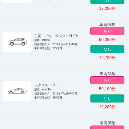
なし
12,090
円
車両保険
あり
三菱 アウトランダーPHEV
50,250
円
型式：GN0W
初度登録年月：2022年(令和4年)10月
車両保険金額：385万円
なし
19,730
円
車両保険
あり
レクサス GS
50,100
円
型式：AWL10
初度登録年月：2018年(平成30年)3月
車両保険金額：230万円
なし
19,280
円
車両保険