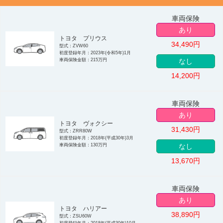
車両保険
あり
トヨタ プリウス
34,490
円
型式：ZVW60
初度登録年月：2023年(令和5年)1月
車両保険金額：215万円
なし
14,200
円
車両保険
あり
トヨタ ヴォクシー
31,430
円
型式：ZRR80W
初度登録年月：2018年(平成30年)3月
車両保険金額：130万円
なし
13,670
円
車両保険
あり
トヨタ ハリアー
38,890
円
型式：ZSU60W
初度登録年月：2018年(平成30年)10月