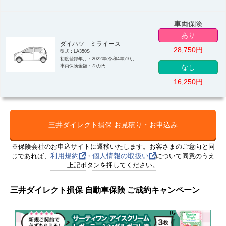
車両保険
あり
ダイハツ ミライース
28,750
円
型式：LA350S
初度登録年月：2022年(令和4年)10月
車両保険金額：75万円
なし
16,250
円
三井ダイレクト損保 お見積り・お申込み
※保険会社のお申込サイトに遷移いたします。お客さまのご意向と同
利用規約
個人情報の取扱い
じであれば、
・
について同意のうえ
上記ボタンを押してください。
三井ダイレクト損保 自動車保険 ご成約キャンペーン