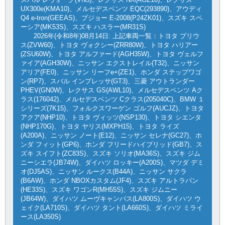
UX300e(KMA10)、メルセデスベンツ EQC(293890)、アウディ
Q4 e-tron(GEEAS)、プジョー E-2008(P24ZK01)、スズキ スペ
ーシア(MK53S)、スズキ ハスラー(MR31S)
2026年(令和8年)08月14日: 上記車両一覧：トヨタ プリウ
ス(ZVW60)、トヨタ ヴォクシー(ZRR80W)、トヨタ ハリアー
(ZSU60W)、トヨタ アルファード(AGH35W)、トヨタ ヴェルフ
ァイア(AGH30W)、ニッサン エクストレイル(T32)、ニッサン
アリア(FE0)、ニッサン リーフe+(ZE1)、ホンダ ステップワゴ
ン(RP7)、スバル インプレッサ(GT3)、三菱 アウトランダー
PHEV(GN0W)、レクサス GS(AWL10)、メルセデスベンツ Aク
ラス(176042)、メルセデスベンツ Cクラス(205040C)、BMW １
シリーズ(7K15)、フォルクスワーゲン ゴルフ(AUCJZ)、トヨタ
アクア(NHP10)、トヨタ ヴィッツ(NSP130)、トヨタ シエンタ
(NHP170G)、トヨタ ヤリス(MXPH15)、トヨタ ライズ
(A200A)、ニッサン ノート(E12)、ニッサン セレナ(GC27)、ホ
ンダ フィット(GP6)、ホンダ フリードハイブリッド(GB7)、ス
ズキ スイフト(ZC83S)、スズキ ソリオ(MA36S)、スズキ ジム
ニーシエラ(JB74W)、ダイハツ ロッキー(A200S)、マツダ デミ
オ(DJ5AS)、ニッサン ルークス(B44A)、ニッサン サクラ
(B6AW)、ホンダ NBOXカスタム(JF4)、スズキ アルトラパン
(HE33S)、スズキ ワゴンR(MH55S)、スズキ ジムニー
(JB64W)、ダイハツ ムーヴキャンバス(LA800S)、ダイハツ ウ
ェイク(LA710S)、ダイハツ タント(LA660S)、ダイハツ ミライ
ース(LA350S)