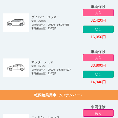
車両保険
あり
ダイハツ ロッキー
32,420
円
型式：A200S
初度登録年月：2020年(令和2年)6月
車両保険金額：135万円
なし
16,050
円
車両保険
あり
マツダ デミオ
33,890
円
型式：DJ5AS
初度登録年月：2019年(令和元年)12月
車両保険金額：110万円
なし
14,940
円
軽四輪乗用車（5,7ナンバー）
車両保険
あり
ニッサン ルークス