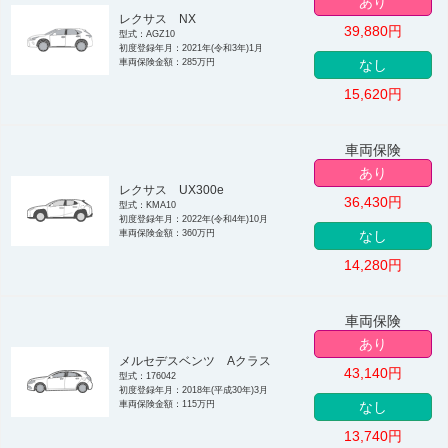
あり
レクサス NX
39,880
円
型式：AGZ10
初度登録年月：2021年(令和3年)1月
車両保険金額：285万円
なし
15,620
円
車両保険
あり
レクサス UX300e
36,430
円
型式：KMA10
初度登録年月：2022年(令和4年)10月
車両保険金額：360万円
なし
14,280
円
車両保険
あり
メルセデスベンツ Aクラス
43,140
円
型式：176042
初度登録年月：2018年(平成30年)3月
車両保険金額：115万円
なし
13,740
円