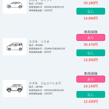
33,180
円
型式：ZC83S
初度登録年月：2023年(令和5年)1月
車両保険金額：120万円
なし
14,890
円
車両保険
あり
スズキ ソリオ
30,470
円
型式：MA36S
初度登録年月：2018年(平成30年)3月
車両保険金額：90万円
なし
13,930
円
車両保険
あり
スズキ ジムニーシエラ
24,140
円
型式：JB74W
初度登録年月：2021年(令和3年)4月
車両保険金額：145万円
なし
12,430
円