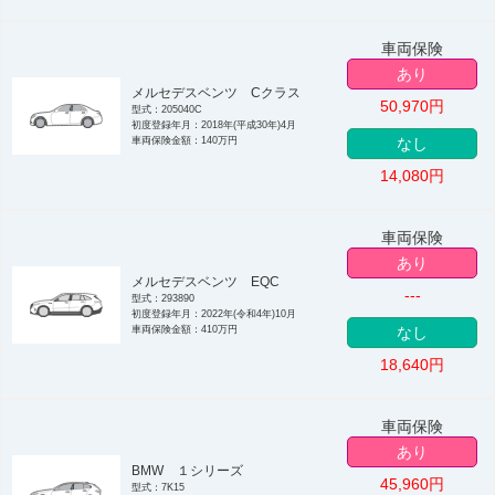
車両保険
あり
メルセデスベンツ Cクラス
50,970
円
型式：205040C
初度登録年月：2018年(平成30年)4月
車両保険金額：140万円
なし
14,080
円
車両保険
あり
メルセデスベンツ EQC
---
型式：293890
初度登録年月：2022年(令和4年)10月
車両保険金額：410万円
なし
18,640
円
車両保険
あり
BMW １シリーズ
45,960
円
型式：7K15