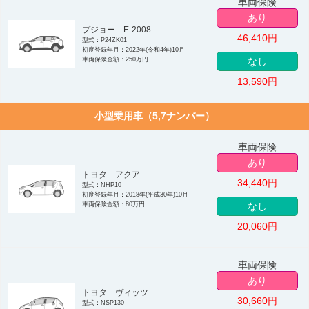
車両保険
あり
プジョー E-2008
46,410
円
型式：P24ZK01
初度登録年月：2022年(令和4年)10月
車両保険金額：250万円
なし
13,590
円
小型乗用車（5,7ナンバー）
車両保険
あり
トヨタ アクア
34,440
円
型式：NHP10
初度登録年月：2018年(平成30年)10月
車両保険金額：80万円
なし
20,060
円
車両保険
あり
トヨタ ヴィッツ
30,660
円
型式：NSP130