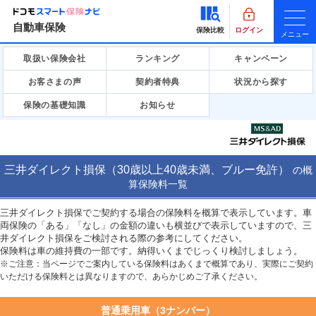
自動車保険
保険比較
ログイン
メニュー
取扱い保険会社
ランキング
キャンペーン
お客さまの声
契約者特典
状況から探す
保険の基礎知識
お知らせ
三井ダイレクト損保（30歳以上40歳未満、ブルー免許）
の
概
算保険料一覧
三井ダイレクト損保でご契約する場合の保険料を概算で表示しています。車
両保険の「ある」「なし」の金額の違いも横並びで表示していますので、三
井ダイレクト損保をご検討される際の参考にしてください。
保険料は車の維持費の一部です。納得いくまでじっくり検討しましょう。
※ご注意：当ページでご案内している保険料はあくまで概算であり、実際にご契約
いただける保険料とは異なりますので、あらかじめご了承ください。
普通乗用車（3ナンバー）