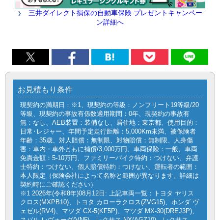
三井ダイレクト損保の自動車保険 プレゼントキャンペー
ン詳細へ
お見積もり条件
現契約の満期日：※1、現契約の等級：ノンフリート19等級/20
等級、現契約の事故有係数適用期間：0年、現契約の事故有
無：なし、AEB装置：装備なし、居住地：東京都、使用目的：
日常･レジャー、年間予定走行距離：5,000Km未満、被保険者
年齢：35歳、対人賠償：無制限、対物賠償：無制限、人身傷
害：車内・車外ともに補償/3,000万円、車両保険：一般、車両
免責金額：5-10万円、ファミリーバイク特約：つけない、弁護
士特約：つけない、個人賠償特約：つけない、運転者の範囲：
本人限定（保険会社によって名称と範囲が異なります。詳細は
契約時にご確認ください）
※1 2026年(令和8年)08月12日: 上記車両一覧：トヨタ ヤリス
クロス(MXPB10)、トヨタ カローラクロス(ZVG15)、ホンダ ヴ
ェゼル(RV4)、マツダ CX-5(KF5P)、マツダ MX-30(DREJ3P)、
スバル レヴォーグ(VN5)、レクサス NX(AGZ10)、レクサス