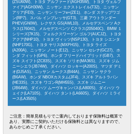
(ZSU60W)、トヨタ アルファード(AGH35W)、トヨタ ヴェルフ
ァイア(AGH30W)、ニッサン エクストレイル(T32)、ニッサン
アリア(FE0)、ニッサン リーフe+(ZE1)、ホンダ ステップワゴ
ン(RP7)、スバル インプレッサ(GT3)、三菱 アウトランダー
PHEV(GN0W)、レクサス GS(AWL10)、メルセデスベンツ Aク
ラス(176042)、メルセデスベンツ Cクラス(205040C)、BMW １
シリーズ(7K15)、フォルクスワーゲン ゴルフ(AUCJZ)、トヨタ
アクア(NHP10)、トヨタ ヴィッツ(NSP130)、トヨタ シエンタ
(NHP170G)、トヨタ ヤリス(MXPH15)、トヨタ ライズ
(A200A)、ニッサン ノート(E12)、ニッサン セレナ(GC27)、ホ
ンダ フィット(GP6)、ホンダ フリードハイブリッド(GB7)、ス
ズキ スイフト(ZC83S)、スズキ ソリオ(MA36S)、スズキ ジム
ニーシエラ(JB74W)、ダイハツ ロッキー(A200S)、マツダ デミ
オ(DJ5AS)、ニッサン ルークス(B44A)、ニッサン サクラ
(B6AW)、ホンダ NBOXカスタム(JF4)、スズキ アルトラパン
(HE33S)、スズキ ワゴンR(MH55S)、スズキ ジムニー
(JB64W)、ダイハツ ムーヴキャンバス(LA800S)、ダイハツ ウ
ェイク(LA710S)、ダイハツ タント(LA660S)、ダイハツ ミライ
ース(LA350S)
ご注意：簡単見積もりでご案内しております保険料は概算で
あり、実際にご契約いただける保険料とは異なりますので、
あらかじめご了承ください。