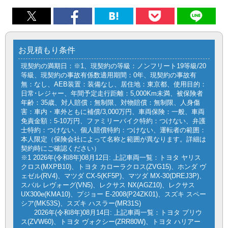
お見積もり条件
現契約の満期日：※1、現契約の等級：ノンフリート19等級/20
等級、現契約の事故有係数適用期間：0年、現契約の事故有
無：なし、AEB装置：装備なし、居住地：東京都、使用目的：
日常･レジャー、年間予定走行距離：5,000Km未満、被保険者
年齢：35歳、対人賠償：無制限、対物賠償：無制限、人身傷
害：車内・車外ともに補償/3,000万円、車両保険：一般、車両
免責金額：5-10万円、ファミリーバイク特約：つけない、弁護
士特約：つけない、個人賠償特約：つけない、運転者の範囲：
本人限定（保険会社によって名称と範囲が異なります。詳細は
契約時にご確認ください）
※1 2026年(令和8年)08月12日: 上記車両一覧：トヨタ ヤリス
クロス(MXPB10)、トヨタ カローラクロス(ZVG15)、ホンダ ヴ
ェゼル(RV4)、マツダ CX-5(KF5P)、マツダ MX-30(DREJ3P)、
スバル レヴォーグ(VN5)、レクサス NX(AGZ10)、レクサス
UX300e(KMA10)、プジョー E-2008(P24ZK01)、スズキ スペー
シア(MK53S)、スズキ ハスラー(MR31S)
2026年(令和8年)08月14日: 上記車両一覧：トヨタ プリウ
ス(ZVW60)、トヨタ ヴォクシー(ZRR80W)、トヨタ ハリアー