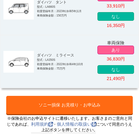
ダイハツ タント
33,910
円
型式：LA660S
初度登録年月：2023年(令和5年)1月
車両保険金額：150万円
なし
16,350
円
車両保険
あり
ダイハツ ミライース
36,830
円
型式：LA350S
初度登録年月：2022年(令和4年)10月
車両保険金額：75万円
なし
21,490
円
ソニー損保 お見積り・お申込み
※保険会社のお申込サイトに遷移いたします。お客さまのご意向と同
利用規約
個人情報の取扱い
じであれば、
・
について同意のうえ
上記ボタンを押してください。