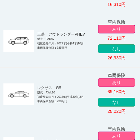
16,310
円
車両保険
あり
三菱 アウトランダーPHEV
72,110
円
型式：GN0W
初度登録年月：2022年(令和4年)10月
車両保険金額：385万円
なし
26,930
円
車両保険
あり
レクサス GS
69,160
円
型式：AWL10
初度登録年月：2018年(平成30年)3月
車両保険金額：230万円
なし
25,020
円
車両保険
あり