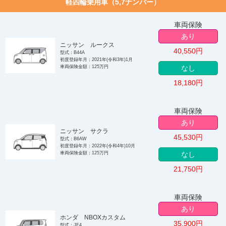
軽四輪乗用車（5,7ナンバー）
車両保険
あり
ニッサン ルークス
40,550
円
型式：B44A
初度登録年月：2021年(令和3年)1月
車両保険金額：125万円
なし
18,180
円
車両保険
あり
ニッサン サクラ
45,530
円
型式：B6AW
初度登録年月：2022年(令和4年)10月
車両保険金額：125万円
なし
21,750
円
車両保険
あり
ホンダ NBOXカスタム
35,900
円
型式：JF4