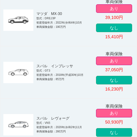
車両保険
あり
マツダ MX-30
39,100
円
型式：DREJ3P
初度登録年月：2022年(令和4年)10月
車両保険金額：190万円
なし
15,410
円
車両保険
あり
スバル インプレッサ
37,050
円
型式：GT3
初度登録年月：2018年(平成30年)10月
車両保険金額：85万円
なし
16,230
円
車両保険
あり
スバル レヴォーグ
50,930
円
型式：VN5
初度登録年月：2020年(令和2年)11月
車両保険金額：260万円
なし