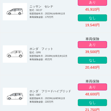
あり
ニッサン セレナ
45,910
円
型式：GC27
初度登録年月：2022年(令和4年)1月
車両保険金額：175万円
なし
19,540
円
車両保険
あり
ホンダ フィット
39,500
円
型式：GP6
初度登録年月：2019年(令和元年)12月
車両保険金額：85万円
なし
20,440
円
車両保険
あり
ホンダ フリードハイブリッド
48,600
円
型式：GB7
初度登録年月：2023年(令和5年)1月
車両保険金額：220万円
なし
21,750
円