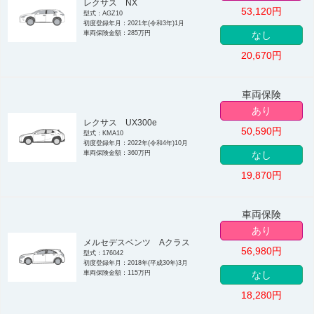
レクサス NX
53,120
円
型式：AGZ10
初度登録年月：2021年(令和3年)1月
車両保険金額：285万円
なし
20,670
円
車両保険
あり
レクサス UX300e
50,590
円
型式：KMA10
初度登録年月：2022年(令和4年)10月
車両保険金額：360万円
なし
19,870
円
車両保険
あり
メルセデスベンツ Aクラス
56,980
円
型式：176042
初度登録年月：2018年(平成30年)3月
車両保険金額：115万円
なし
18,280
円