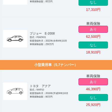
車両保険金額：85万円
なし
17,310
円
車両保険
あり
プジョー E-2008
62,500
円
型式：P24ZK01
初度登録年月：2022年(令和4年)10月
車両保険金額：250万円
なし
18,910
円
小型乗用車（5,7ナンバー）
車両保険
あり
トヨタ アクア
46,390
円
型式：NHP10
初度登録年月：2018年(平成30年)10月
車両保険金額：80万円
なし
25,920
円