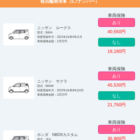
軽四輪乗用車（5,7ナンバー）
車両保険
あり
ニッサン ルークス
40,550
円
型式：B44A
初度登録年月：2021年(令和3年)1月
車両保険金額：125万円
なし
18,180
円
車両保険
あり
ニッサン サクラ
45,530
円
型式：B6AW
初度登録年月：2022年(令和4年)10月
車両保険金額：125万円
なし
21,750
円
車両保険
あり
ホンダ NBOXカスタム
35,900
円
型式：JF4