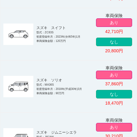
車両保険
あり
スズキ スイフト
42,710
円
型式：ZC83S
初度登録年月：2023年(令和5年)1月
車両保険金額：120万円
なし
20,800
円
車両保険
あり
スズキ ソリオ
37,860
円
型式：MA36S
初度登録年月：2018年(平成30年)3月
車両保険金額：90万円
なし
18,470
円
車両保険
あり
スズキ ジムニーシエラ
30,210
円
型式：JB74W