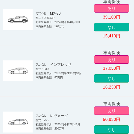
車両保険
あり
マツダ MX-30
39,100
円
型式：DREJ3P
初度登録年月：2022年(令和4年)10月
車両保険金額：190万円
なし
15,410
円
車両保険
あり
スバル インプレッサ
37,050
円
型式：GT3
初度登録年月：2018年(平成30年)10月
車両保険金額：85万円
なし
16,230
円
車両保険
あり
スバル レヴォーグ
50,930
円
型式：VN5
初度登録年月：2020年(令和2年)11月
車両保険金額：260万円
なし