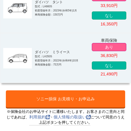
ダイハツ タント
33,910
円
型式：LA660S
初度登録年月：2023年(令和5年)1月
車両保険金額：150万円
なし
16,350
円
車両保険
あり
ダイハツ ミライース
36,830
円
型式：LA350S
初度登録年月：2022年(令和4年)10月
車両保険金額：75万円
なし
21,490
円
ソニー損保 お見積り・お申込み
※保険会社のお申込サイトに遷移いたします。お客さまのご意向と同
利用規約
個人情報の取扱い
じであれば、
・
について同意のうえ
上記ボタンを押してください。