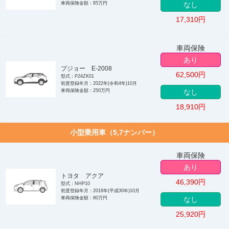
車両保険金額：85万円
なし
17,310
円
車両保険
あり
プジョー E-2008
62,500
円
型式：P24ZK01
初度登録年月：2022年(令和4年)10月
車両保険金額：250万円
なし
18,910
円
小型乗用車（5,7ナンバー）
車両保険
あり
トヨタ アクア
46,390
円
型式：NHP10
初度登録年月：2018年(平成30年)10月
車両保険金額：80万円
なし
25,920
円