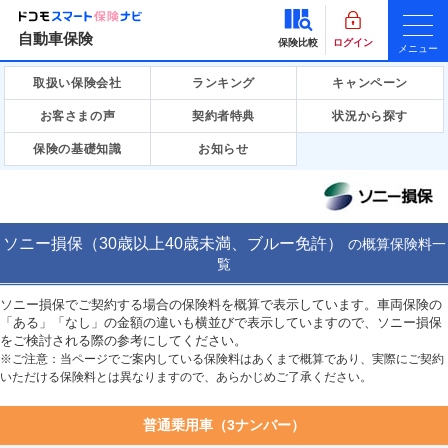
自動車保険
保険比較
ログイン
メニュー
取扱い保険会社
ランキング
キャンペーン
お客さまの声
契約者特典
状況から探す
保険の基礎知識
お知らせ
ソニー損保（30歳以上40歳未満、ブルー免許）
の
概算保険料一
覧
ソニー損保でご契約する場合の保険料を概算で表示しています。車両保険の
「ある」「なし」の金額の違いも横並びで表示していますので、ソニー損保
をご検討される際の参考にしてください。
※ご注意：当ページでご案内している保険料はあくまで概算であり、実際にご契約
いただける保険料とは異なりますので、あらかじめご了承ください。
普通乗用車（3ナンバー）