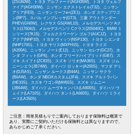
(ZSU60W)、トヨタ アルファード(AGH35W)、トヨタ ヴェルフ
ァイア(AGH30W)、ニッサン エクストレイル(T32)、ニッサン
アリア(FE0)、ニッサン リーフe+(ZE1)、ホンダ ステップワゴ
ン(RP7)、スバル インプレッサ(GT3)、三菱 アウトランダー
PHEV(GN0W)、レクサス GS(AWL10)、メルセデスベンツ Aク
ラス(176042)、メルセデスベンツ Cクラス(205040C)、BMW １
シリーズ(7K15)、フォルクスワーゲン ゴルフ(AUCJZ)、トヨタ
アクア(NHP10)、トヨタ ヴィッツ(NSP130)、トヨタ シエンタ
(NHP170G)、トヨタ ヤリス(MXPH15)、トヨタ ライズ
(A200A)、ニッサン ノート(E12)、ニッサン セレナ(GC27)、ホ
ンダ フィット(GP6)、ホンダ フリードハイブリッド(GB7)、ス
ズキ スイフト(ZC83S)、スズキ ソリオ(MA36S)、スズキ ジム
ニーシエラ(JB74W)、ダイハツ ロッキー(A200S)、マツダ デミ
オ(DJ5AS)、ニッサン ルークス(B44A)、ニッサン サクラ
(B6AW)、ホンダ NBOXカスタム(JF4)、スズキ アルトラパン
(HE33S)、スズキ ワゴンR(MH55S)、スズキ ジムニー
(JB64W)、ダイハツ ムーヴキャンバス(LA800S)、ダイハツ ウ
ェイク(LA710S)、ダイハツ タント(LA660S)、ダイハツ ミライ
ース(LA350S)
ご注意：簡単見積もりでご案内しております保険料は概算で
あり、実際にご契約いただける保険料とは異なりますので、
あらかじめご了承ください。