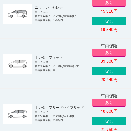
あり
ニッサン セレナ
45,910
円
型式：GC27
初度登録年月：2022年(令和4年)1月
車両保険金額：175万円
なし
19,540
円
車両保険
あり
ホンダ フィット
39,500
円
型式：GP6
初度登録年月：2019年(令和元年)12月
車両保険金額：85万円
なし
20,440
円
車両保険
あり
ホンダ フリードハイブリッド
48,600
円
型式：GB7
初度登録年月：2023年(令和5年)1月
車両保険金額：220万円
なし
21,750
円