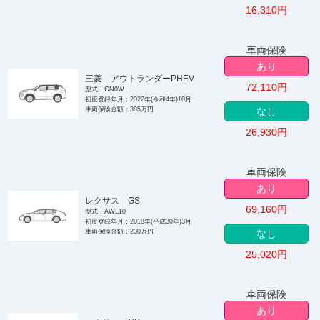
16,310
円
車両保険
あり
三菱 アウトランダーPHEV
72,110
円
型式：GN0W
初度登録年月：2022年(令和4年)10月
車両保険金額：385万円
なし
26,930
円
車両保険
あり
レクサス GS
69,160
円
型式：AWL10
初度登録年月：2018年(平成30年)3月
車両保険金額：230万円
なし
25,020
円
車両保険
あり