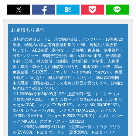
お見積もり条件
現契約の満期日：※1、現契約の等級：ノンフリート19等級/20
等級、現契約の事故有係数適用期間：0年、現契約の事故有
無：なし、AEB装置：装備なし、居住地：東京都、使用目的：
日常･レジャー、年間予定走行距離：5,000Km未満、被保険者
年齢：35歳、対人賠償：無制限、対物賠償：無制限、人身傷
害：車内・車外ともに補償/3,000万円、車両保険：一般、車両
免責金額：5-10万円、ファミリーバイク特約：つけない、弁護
士特約：つけない、個人賠償特約：つけない、運転者の範囲：
本人限定（保険会社によって名称と範囲が異なります。詳細は
契約時にご確認ください）
※1 2026年(令和8年)08月12日: 上記車両一覧：トヨタ ヤリス
クロス(MXPB10)、トヨタ カローラクロス(ZVG15)、ホンダ ヴ
ェゼル(RV4)、マツダ CX-5(KF5P)、マツダ MX-30(DREJ3P)、
スバル レヴォーグ(VN5)、レクサス NX(AGZ10)、レクサス
UX300e(KMA10)、プジョー E-2008(P24ZK01)、スズキ スペー
シア(MK53S)、スズキ ハスラー(MR31S)
2026年(令和8年)08月14日: 上記車両一覧：トヨタ プリウ
ス(ZVW60)、トヨタ ヴォクシー(ZRR80W)、トヨタ ハリアー