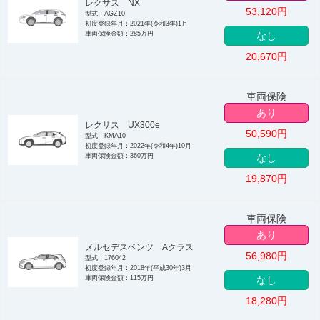
レクサス NX
53,120
円
型式：AGZ10
初度登録年月：2021年(令和3年)1月
車両保険金額：285万円
なし
20,670
円
車両保険
あり
レクサス UX300e
50,590
円
型式：KMA10
初度登録年月：2022年(令和4年)10月
車両保険金額：360万円
なし
19,870
円
車両保険
あり
メルセデスベンツ Aクラス
56,980
円
型式：176042
初度登録年月：2018年(平成30年)3月
車両保険金額：115万円
なし
18,280
円