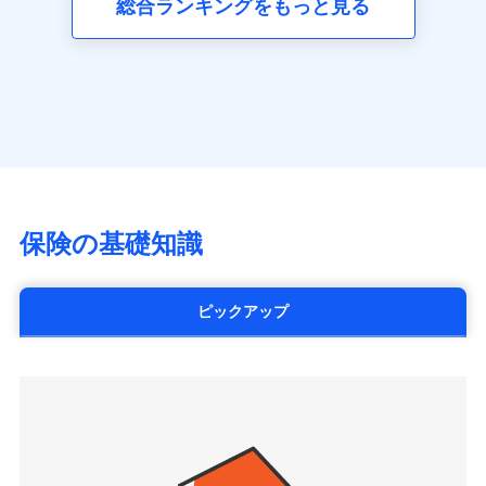
総合ランキングをもっと見る
■生命保険
アクサ生命保険株式会社
（https://www.axa.co.jp/）
SBI生命保険株式会社（https://www.sbilife.co.jp/）
FWD生命保険株式会社
（https://www.fwdlife.co.jp/）
ソニー生命保険株式会社
（https://www.sonylife.co.jp）
SOMPOひまわり生命保険株式会社
保険の基礎知識
（https://www.himawari-life.co.jp/）
第一ネオ生命保険株式会社
（https://neofirst.co.jp/）
ピックアップ
大樹生命保険株式会社（https://www.taiju-
life.co.jp）
太陽生命保険株式会社（https://www.taiyo-
seimei.co.jp）
チューリッヒ生命保険株式会社
（https://www.zurichlife.co.jp/）
東京海上日動あんしん生命保険株式会社