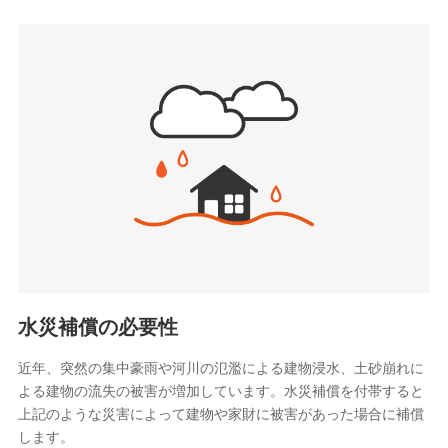
sedai.com/)
SBIペット少額短期保険株式会社
(https://www.sbipet-ssi.co.jp/)
SBIリスタ少額短期保険会社
(https://www.jishin.co.jp/)
スマートプラス少額短期保険株式会社
（https://www.smartplus-insurance.com/）
チューリッヒ少額短期保険株式会社
(https://www.zurichssi.co.jp/)
Tokio Marine X少額短期保険株式会社
(https://www.tokiomarine-x.co.jp/)
ペットメディカルサポート株式会社
(https://pshoken.co.jp/)
リトルファミリー少額短期保険株式会社
(https://www.littlefamily-ssi.com/)
水災補償の必要性
2.共同募集を行う代理店から受領する個人情報
近年、突然の集中豪雨や河川の氾濫による建物浸水、土砂崩れに
よる建物の流失の被害が増加しています。水災補償を付帯すると
郵便、電話、およびＥメール等により、当社と取引のあるも
しくは委託を受けている保険会社・提携会社の保険その他に
上記のような災害によって建物や家財に被害があった場合に補償
関する情報を提供し、金融商品等の契約を勧奨するため、ま
します。