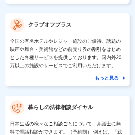
業務の委託
当社は利用目的の達成に必要な範囲内において個人情報
クラブオフプラス
の取り扱いの全部または一部を委託する場合がありま
す。
全国の有名ホテルやレジャー施設のご優待、話題の
個人データの共同利用
映画や舞台・美術館などの前売り券の割引をはじめ
とした各種サービスを提供しております。国内外20
当社は株式会社NTTドコモとの間で、以下のとおり個
人データを共同利用します。
万以上の施設やサービスでご利用いただけます。
【共同して利用される利用データの項目】
もっと見る
当社又は株式会社NTTドコモがサービス提供等を通じて
取得した、以下の情報などの個人データ
基本情報
氏名、電話番号、メールアドレス、お客さまの識別子、属
暮らしの法律相談ダイヤル
性、連絡先、dポイントサービスのご利用に関する情報。例
として、dポイントカード番号、性別、年齢、家族構成、住
所、dポイント残高、dポイント利用履歴などが含まれます。
日常生活の様々なご相談ごとについて、弁護士に無
利用情報
料で電話相談ができます。（予約制） 例えば、「親
当社又は株式会社NTTドコモが提供する各種サービスなどの