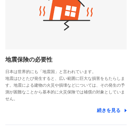
（https://www.tmn-anshin.co.jp/）
なないろ生命保険株式会社
（https://www.nanairolife.co.jp/）
日本生命保険相互会社
（https://www.nissay.co.jp）
はなさく生命保険株式会社
（https://www.life8739.co.jp/）
マニュライフ生命保険株式会社
（https://www.manulife.co.jp/）
地震保険の必要性
三井住友海上あいおい生命保険株式会社
（https://www.msa-life.co.jp/）
日本は世界的にも「地震国」と言われています。
メットライフ生命株式会社
地震はひとたび発生すると、広い範囲に巨大な損害をもたらしま
(https://www.metlife.co.jp/)
す。地震による建物の火災や損壊などについては、その発生の予
メディケア生命保険株式会社
測が困難なことから基本的に火災保険では補償の対象としていま
（https://www.medicarelife.com/）
せん。
■少額短期保険
続きを見る
株式会社アシロ少額短期保険
(https://kailash.co.jp/)
SBIいきいき少額短期保険会社 (https://www.i-