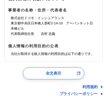
事業者の名称・住所・代表者名
株式会社ドコモ・インシュアランス
東京都中央区日本橋人形町2-14-10 アーバンネット日
本橋ビル
代表取締役社長 吉村 忠義
個人情報の利用目的の公表
当社が取得する個人情報の利用目的は以下の通りです。
1.見積請求受付時、資料請求受付時、ユーザー登録受
付時
全文表示
ユーザー登録受付および、管理のため
郵便、電話、およびＥメール等により、当社と取引のあるも
しくは委託を受けている保険会社・提携会社の保険その他に
利用規約
関する情報を提供し、金融商品等の契約を勧奨するため、ま
プライバシーポリシー
た維持管理等の委託業務遂行のため、またそれらに付帯、関
連する当社および提携会社のサービスを案内、提供するため
（なお、当社は複数の保険会社と取引があり、取得した個人