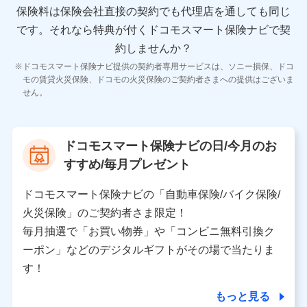
保険料は保険会社直接の契約でも代理店を通しても同じ
です。
それなら特典が付くドコモスマート保険ナビで契
11.マイカー通勤管理クラウド並びに法人向けASPサー
ビスに関してのお問い合わせ情報
約しませんか？
各種お問い合わせに対応するため
ドコモスマート保険ナビ提供の契約者専用サービスは、ソニー損保、ドコ
当社のサービスに関する情報提供や、皆様に有用なお知らせ
モの賃貸火災保険、ドコモの火災保険のご契約者さまへの提供はございま
をお送りするため
せん。
アンケートの送付のため
当社のサービスや媒体の運営改善に必要なデータを解析し、
分析するため
当社の対応品質向上やお問い合わせ内容の正確な把握のため
ドコモスマート保険ナビの日/今月のお
個人情報保護管理者の職名、連絡先
すすめ/毎月プレゼント
株式会社ドコモ・インシュアランス 営業部長
〒103-0013 東京都中央区日本橋人形町2-14-10 アー
ドコモスマート保険ナビの「自動車保険/バイク保険/
バンネット日本橋ビル 3F
火災保険」のご契約者さま限定！
株式会社ドコモ・インシュアランス
毎月抽選で「お買い物券」や「コンビニ無料引換ク
ーポン」などのデジタルギフトがその場で当たりま
個人情報の第三者提供について
す！
当社ではご本人の同意がある場合または法令に基づく場
合を除き、第三者に提供いたしません。
もっと見る