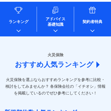
情報を取引のある他の保険会社の商品・サービスをご提案す
るために利用させていただくことがあります。）
各種セミナーの開催のため
コンサルティングサービスの実施のため
アドバイス
アンケートやキャンペーン等の実施のため
ランキング
契約者特典
基礎知識
上記に係る案内・手続き・管理等付帯業務を行うため
* 当社が委託を受けている保険会社の情報は、保険会社
のホームページに掲載しておりますので、ご確認くださ
い。
■損害保険
火災保険
あいおいニッセイ同和損害保険株式会社
おすすめ人気ランキング
(https://www.aioinissaydowa.co.jp/)
アクサ損害保険株式会社 (https://www.axa-
direct.co.jp/)
火災保険を選ぶならおすすめランキングを参考に比較・
アニコム損害保険株式会社 (https://www.anicom-
sompo.co.jp/)
検討をしてみませんか？
各保険会社の「イチオシ」情報
東京海上ダイレクト損害保険株式会社
を掲載しているのでぜひ参考にしてください！
(https://www.e-design.net/)
AIG損害保険株式会社
(https://www.aig.co.jp/sonpo)