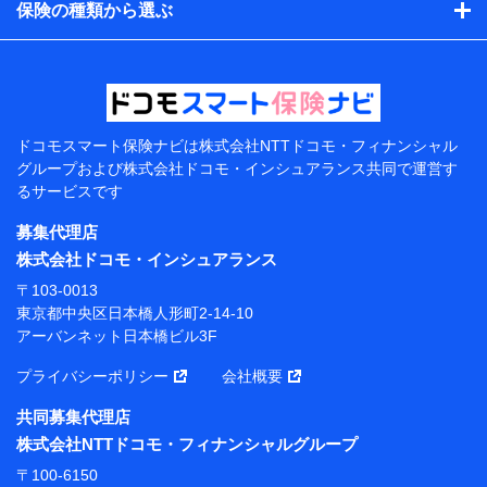
保険の種類から選ぶ
上記に係る案内・手続き・管理等付帯業務を行うため
【当該個人データの管理について責任を有する者の名
称・住所・代表者名】
当該個人データを取り扱う各共同利用者（詳細は次のと
おり）
ドコモスマート保険ナビは
株式会社NTTドコモ・フィナンシャル
東京都千代田区永田町2丁目11番1号 山王パークタワー
グループおよび
株式会社ドコモ・インシュアランス共同で
運営す
株式会社NTTドコモ 代表取締役社長 前田 義晃
るサービスです
東京都中央区日本橋人形町2-14-10 アーバンネット日
募集代理店
本橋ビル 3F
株式会社ドコモ・インシュアランス
株式会社ドコモ・インシュアランス 代表取締役社
〒103-0013
長 吉村 忠義
東京都中央区日本橋人形町2-14-10
アーバンネット日本橋ビル3F
※ 当社および株式会社NTTドコモは、お客さまの情報
を利用させていただくにあたっては、「NTTドコモ パー
プライバシーポリシー
会社概要
ソナルデータ憲章」に定める行動原則を順守します 。
※ パーソナルデータダッシュボードの「第三者提供の
共同募集代理店
管理」の設定状態にかかわらず、共同利用する場合があ
株式会社NTTドコモ・フィナンシャルグループ
ります。
〒100-6150
※ dポイントクラブ会員ではないお客さま（2019年12