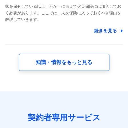
家を保有している以上、万が一に備えて火災保険には加入してお
6.採用応募者の個人情報
く必要があります。ここでは、火災保険に入っておくべき理由を
採用選考および入社手続を実施するため
解説していきます。
7.社員（従業者）の個人情報
続きを見る
人事･勤怠･健康・労務等の管理、給与支給、福利厚生・採用
退職関連処理等の各種手続きのため、当社と従業員または従
業員同士の連絡のため
知識・情報をもっと見る
8.取引先個人情報
取引先としての選定業務、営業情報の提供業務、契約締結手
続き業務、取引管理業務、およびこれらに準ずる業務の遂行
のため
9.お問い合わせ情報
各種お問い合わせに対応するため
契約者専用サービス
10.受託業務の 個人情報
受託業務の遂行およびこれらに準ずる業務の遂行のため