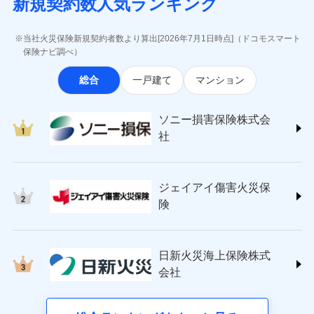
新規契約数人気ランキング
ＳＢＩ損害保険株式会社
(https://www.sbisonpo.co.jp/)
ジェイアイ傷害火災保険株式会社
当社火災保険新規契約者数より算出[2026年7月1日時点]（ドコモスマート
(https://www.jihoken.co.jp/)
保険ナビ調べ）
ソニー損害保険株式会社
総合
一戸建て
マンション
(https://www.sonysonpo.co.jp/)
損害保険ジャパン株式会社 (https://www.sompo-
japan.co.jp/)
ソニー損害保険株式会
ＳＯＭＰＯダイレクト損害保険株式会社
社
(https://www.sompo-direct.co.jp/)
チューリッヒ保険会社 (https://www.zurich.co.jp/)
東京海上日動火災保険株式会社
ジェイアイ傷害火災保
(https://www.tokiomarine-nichido.co.jp/)
日新火災海上保険株式会社
険
(https://www.nisshinfire.co.jp/)
ペット＆ファミリー損害保険株式会社
(https://www.petfamilyins.co.jp/)
日新火災海上保険株式
三井住友海上火災保険株式会社 (https://www.ms-
会社
ins.com/)
三井ダイレクト損害保険株式会社
(https://www.mitsui-direct.co.jp/)