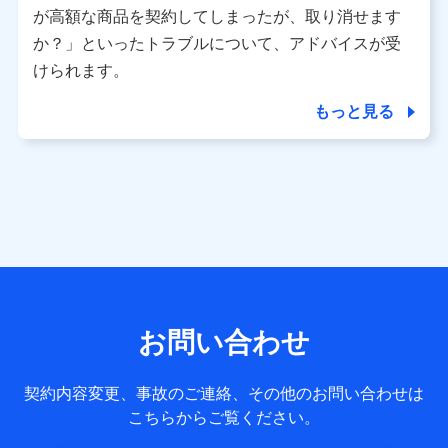
ご契約・ご利用などに関する情報。例として、当社又は株式
が高額な商品を契約してしまったが、取り消せます
会社NTTドコモが提供する各種サービスのご契約状態・ご利
か？」といったトラブルについて、アドバイスが受
用履歴インターネット利用時の行動に関する情報、アプリケ
ーション利用時の行動に関する情報、購入されたサービスや
けられます。
商品の名称・購入場所・決済に関する情報、アンケートの回
答に関する情報などが含まれます。
もっと見る
保険関連サービス情報
当社又は株式会社NTTドコモが提供する保険関連サービスに
関して取得し、又は保有する情報。例として、見積請求受付
時、資料請求受付時又はユーザー登録受付時に提供いただい
た情報（氏名、住所、生年月日、性別、保険契約者と被保険
者の関係、保険加入の目的、保険商品の内容、保険料、保険
料のお支払方法、車のメーカーや走行距離などの情報、建物
の構造や築年数などの情報、ペットの種類や年齢など）及び
お客様との応対記録 （お客様に提示した比較見積の試算結
果情報、メールマガジンを提供した際のメール内容や送信履
歴の情報及び保険の更改案内等を提供した際のメール内容や
送信履歴などの情報）が含まれます。
お問い合わせ
保険契約情報
当社又は株式会社NTTドコモが取得し、又は保有する保険契
約に関する情報。例として、保険契約者及び被保険者の氏
契約内容変更、事故のご連絡、その他のお問い合わせは
名、住所、生年月日、性別、保険契約者と被保険者の関係、
こちらからご覧ください。
保険加入の目的、保険商品の内容、保険料、保険料のお支払