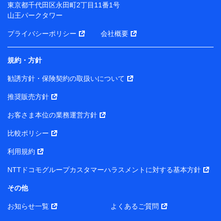
東京都千代田区永田町2丁目11番1号
月11日以降、一度もdポイントクラブ会員であったこと
山王パークタワー
がないお客さまに限る）に関する、2019年12月10日以
前に取得した個人データは、こちら の利用目的の範囲内
プライバシーポリシー
会社概要
に限って共同利用します。
規約・方針
当社は株式会社NTTドコモ・フィナンシャルグループ
との間で、以下のとおり個人データを共同利用しま
勧誘方針・保険契約の取扱いについて
す。
推奨販売方針
【共同して利用される利用データの項目】
当社または株式会社NTTドコモ・フィナンシャルグルー
お客さま本位の業務運営方針
プがサービス提供等を通じて取得した、以下の情報など
比較ポリシー
の個人データ
基本情報
利用規約
氏名、電話番号、メールアドレス、お客さまの識別子、属
NTTドコモグループカスタマーハラスメントに対する基本方針
性、連絡先、dポイントサービスのご利用に関する情報。例
として、dポイントカード番号、性別、年齢、家族構成、住
その他
所、dポイント残高、dポイント利用履歴などが含まれます。
利用情報
お知らせ一覧
よくあるご質問
当社または株式会社NTTドコモ・フィナンシャルグループが
提供する各種サービスなどのご契約・ご利用などに関する情