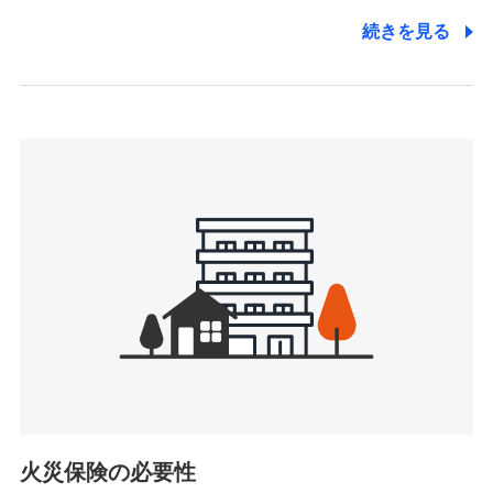
た維持管理等の委託業務遂行のため、またそれらに付帯、関
連する当社および提携会社のサービスを案内、提供するため
続きを見る
（なお、当社は複数の保険会社と取引があり、取得した個人
情報を取引のある他の保険会社の商品・サービスをご提案す
るために利用させていただくことがあります。）
上記に係る連絡・手続き・管理等付帯業務を行うため
3.セミナー募集サイトから取得した個人情報
各種セミナーの案内、開催のため
上記に係る連絡・手続き・管理等付帯業務を行うため
4.家族・友達紹介にて取得した個人情報
被紹介者への連絡、及び当社と取引のあるもしくは委託を受
けている保険会社・提携会社の保険その他に関する情報を提
供し、金融商品等の契約を勧奨するため
アンケートやキャンペーン等の実施のため
上記に係る連絡・手続き・管理等付帯業務を行うため
5.通話録音にて取得する情報
電話対応の品質向上およびお問合せ内容の正確な把握のため
火災保険の必要性