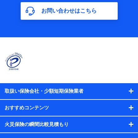
方法、車のメーカーや走行距離などの情報、建物の構造や築
年数などの情報、ペットの種類や年齢などの情報などが含ま
お問い合わせはこちら
れます。
【共同して利用する者の範囲】
当社
株式会社NTTドコモ
【利用する者の利用目的】
当社又は株式会社NTTドコモが提供する保険関連サービスに
おけるユーザ登録受付および管理のため
当社又は株式会社NTTドコモと取引のあるもしくは委託を受
けている保険会社・提携会社の保険その他に関する情報を提
供するため、また維持管理等の委託業務遂行のため、またそ
れらに付帯、関連する当社、株式会社NTTドコモおよび提携
会社のサービスを案内、提供するため
取扱い保険会社・少額短期保険業者
（各サービスで取得したサービス利用履歴、ウェブサイトの
閲覧履歴、購買履歴、ご契約内容等のパーソナルデータを分
おすすめコンテンツ
析して、お客さまの趣味・嗜好・傾向に応じたサービス・商
品等に関するご提案や広告の配信等を行うことがありま
す。）
火災保険の瞬間比較見積もり
各種セミナーの開催のため
コンサルティングサービスの実施のため
アンケートやキャンペーン等の実施のため