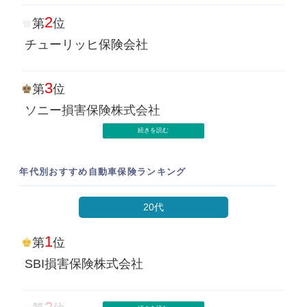
2
第
位
6
第
位
チューリッヒ保険会社
三井ダイレクト損保
3
第
位
7
第
位
ソニー損害保険株式会社
損保ジャパン
4
第
位
8
第
位
年代別おすすめ自動車保険ランキング
三井ダイレクト損保
あいおいニッセイ同和損保
20代
5
第
位
8
第
位
1
ＳＯＭＰＯダイレクト損害保険株式会社
第
位
東京海上日動火災
SBI損害保険株式会社
5
第
位
8
第
位