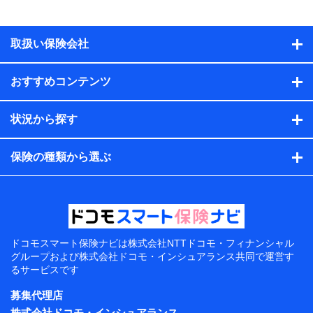
2
第
位
1
第
位
2
第
位
ＳＯＭＰＯダイレクト損害保険株式会社
ＳＯＭＰＯダイレクト損害保険株式会社
取扱い保険会社
ＳＯＭＰＯダイレクト損害保険株式会社
3
第
位
2
第
位
おすすめコンテンツ
3
第
位
ソニー損害保険株式会社
ソニー損害保険株式会社
ソニー損害保険株式会社
状況から探す
3
70代
第
位
保険の種類から選ぶ
SBI損害保険株式会社
1
第
位
ＳＯＭＰＯダイレクト損害保険株式会社
2
ドコモスマート保険ナビは
株式会社NTTドコモ・フィナンシャル
第
位
グループおよび
株式会社ドコモ・インシュアランス共同で
運営す
三井ダイレクト損保
るサービスです
募集代理店
3
株式会社ドコモ・インシュアランス