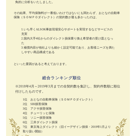
角的に分析をいたしました。
その結果、平均保険料が一番低いわけではないにも関わらず、おとなの自動車
保険（ＳＯＭＰＯダイレクト）の契約数が最も多かったのは、
1.いち早くALSOK事故現場安心サポートを実現するなどサービスの
充実
2.国内大手4社からのダイレクト損保乗り換え希望者の受け皿となっ
た
3.補償内容が他社よりも細かく設定可能であり、お客様ニーズを満た
しやすい商品構成である
といった要因があると考えております。
総合ランキング順位
※2018年4月～2019年3月までの全契約数を集計し、契約件数順に順位
付けしたものです。
1位 おとなの自動車保険（ＳＯＭＰＯダイレクト）
2位 SBI損害保険
3位 アクサ損害保険
4位 チューリッヒ保険
5位 ソニー損害保険
6位 三井ダイレクト損保
7位 東京海上ダイレクト（旧イーデザイン損保・2019年1月より
取り扱い開始）