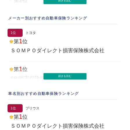
2
SBI損害保険株式会社
第
位
三井住友海上火災
アクサ損害保険株式会社
7
メーカー別おすすめ自動車保険ランキング
第
位
3
損保ジャパン
第
位
1位
トヨタ
ソニー損害保険株式会社
1
第
位
7
第
位
ＳＯＭＰＯダイレクト損害保険株式会社
あいおいニッセイ同和損保
30代
1
第
位
1
第
位
7
第
位
SBI損害保険株式会社
SBI損害保険株式会社
東京海上日動火災
車名別おすすめ自動車保険ランキング
3
第
位
2
第
位
7
第
位
チューリッヒ保険会社
チューリッヒ保険会社
1位
プリウス
三井住友海上火災
1
第
位
2位
3
ホンダ
ＳＯＭＰＯダイレクト損害保険株式会社
第
位