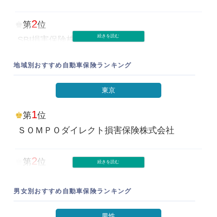
1
第
位
ソニー損害保険株式会社
SBI損害保険株式会社
2
第
位
SBI損害保険株式会社
40代
2
第
位
1
第
位
地域別おすすめ自動車保険ランキング
ＳＯＭＰＯダイレクト損害保険株式会社
3
第
位
ＳＯＭＰＯダイレクト損害保険株式会社
チューリッヒ保険会社
東京
3
第
位
2
第
位
チューリッヒ保険会社
1
第
位
2位
フィット
SBI損害保険株式会社
1
ＳＯＭＰＯダイレクト損害保険株式会社
第
位
3位
スズキ
ＳＯＭＰＯダイレクト損害保険株式会社
1
3
第
位
第
位
2
第
位
SBI損害保険株式会社
チューリッヒ保険会社
2
SBI損害保険株式会社
第
位
男女別おすすめ自動車保険ランキング
SBI損害保険株式会社
2
第
位
3
50代
第
位
男性