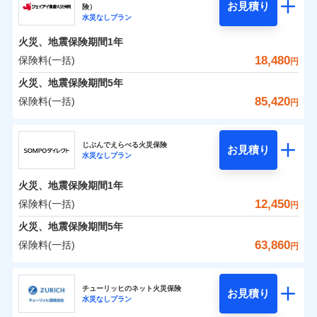
騒擾（じょう）
残存物取片づけ費用
「フルサポートプラン」、「セレクト（水災なし）プ
付帯される費用の
お見積り
険）
外部からの落下・
破損・汚損
0
7,000
1,650
ソニー損害保険株式会社のおすすめポイント
水まわりトラブル、カギ開け対応など「住まいのア
家財
円
円
円
補償
水災なしプラン
※
失火見舞費用
ラン
」の場合は、暮らしのQQ隊サービスがご利用い
免責金額（自己負
飛来・衝突
免責金額なし
シスタンスサービス」が無料付帯
担額）
水道管修理費用
ただけます。
火災、地震保険期間
1年
保険料（一括）内訳
01
POINT
補償の対象やお客さまの状況に応じたさまざまな割
地震火災費用
マンション等の共同住宅専用
18,480
保険料(一括)
円
臨時費用
引をご用意！
火災 1年
地震 1年
火災、地震保険期間
5年
損害防止費用
適用される割引
建築年割引
85,420
保険料(一括)
補償の範囲
補償内容
残存物取片づけ費用
？
付帯される費用保
03
円
POINT
イチオシ
02
POINT
補償の範囲
0
付帯サービス
険金
住まいの緊急かけつけサービス
5,801
4,950
？
建物
03
円
失火見舞費用
円
円
POINT
ジェイアイ傷害火災保険株式会社
補償内容
水道管修理費用
※3
ドコモの火災保険はインターネット完結型の保険の
じぶんでえらべる火災保険
免責金額（自己負
クレジットカード
お見積り
火災
地震火災費用
風災・雹（ひょ
免責金額なし
※2
水災なしプラン
0
5,570
1,650
ジェイアイ傷害火災保険株式会社のおすすめポイ
担額）
家財
円
ため、保険料がリーズナブルで、各種割引も充実し
円
円
落雷
う）災、雪災
コンビニ払い
火災
風災・雹（ひょ
払込方法
免責金額（自己負
破裂・爆発
ント
ています。
落雷
う）災、雪災
免責金額なし
口座振替
※2
適用される割引
建築年割引
火災、地震保険期間
1年
担額）
破裂・爆発
臨時費用
保険料のお支払いでdポイントがたまります！保険
銀行振込
保険料（一括）内訳
12,450
保険料(一括)
01
POINT
水災
盗難
円
損害防止費用
付帯サービス
料に対して、通常のdポイントとは別に1%相当のd
水まわり・カギのトラブルサポート
水濡れ
臨時費用
水災
盗難
※1
残存物取片づけ費用
火災、地震保険期間
5年
付帯される費用保
騒擾（じょう）
一括払
ポイントが上乗せして進呈されるため、「d払い」
水濡れ
損害防止費用
外部からの落下・
険金
破損・汚損
火災 1年
地震 1年
失火見舞費用
騒擾（じょう）
63,860
保険料(一括)
備考
諸費用特約セットなし
支払方法
年払い
円
や「dカード」でお支払いの場合は最大2%のdポイ
飛来・衝突
残存物取片づけ費用
外部からの落下・
イチオシ
付帯される費用保
破損・汚損
※3
02
POINT
水道管修理費用
※3
月払い
ントがたまります。また「d払い」であれば、ポイ
飛来・衝突
険金
ＳＯＭＰＯダイレクト損害保険株式会社
失火見舞費用
0
7,970
地震火災費用
4,950
クレジットカード
建物
円
円
円
ントで保険料を支払うこともできます。
ソニー損保の新ネット火災保険は、補償の組合せが自
水道管修理費用
チューリッヒのネット火災保険
お見積り
コンビニ払い
ネット申込
※4
水災なしプラン
払込方法
3つの基本プランからご自身にぴったりの補償をお
ＳＯＭＰＯダイレクト損害保険株式会社のおすす
由だから、必要な補償に絞って選べます。
地震火災費用
建築年割引
口座振替
申込方法
郵送
適用される割引