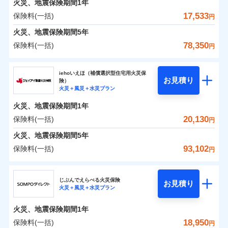
火災、地震保険期間
地震の被害にも最大100％で備えられます。
1年
保険料（一括）内訳
01
破裂・爆発
POINT
支払方法
年払い
支払いします。
一括払
WEB見積もり+メールアドレス登録後
17,533
保険料(一括)
上半期
新規契約数ランキング
円
その他条件
地震火災費用特約
月払い
※6
支払方法
年払い
家具や電化製品等の家財の保険金額も自由に選べま
から4営業日+1日以降、お客さまが決
水災
盗難
備考
火災
風災・雹（ひょ
火災 1年
地震 1年
火災、地震保険期間
5年
月払い
済した時点で保険のお申し込みと完了
す。
水濡れ
イチオシ
落雷
う）災、雪災
02
POINT
※1
暮らしのQQ隊（カギあけQQサービ
ネット申込
騒擾（じょう）
当社火災保険新規契約者数より算出[
となります。
年
月]（ドコモスマート保険
78,350
保険料(一括)
付帯サービス
破裂・爆発
円
ネットに加え、お電話でもお申込み可能です！
ス、水まわりQQサービス）
外部からの落下・
破損・汚損
ナビ調べ）
申込方法
郵送
ネット申込
0
5,530
4,950
建物
円
円
円
ドコモスマート保険ナビ編集部の評価
飛来・衝突
ソニー損害保険株式会社で
火災、自然災害、盗難などトータルでカバーし、大
ソニー損害保険株式会社
クレジットカード
対面
申込方法
郵送
※3
水災
盗難
お見積もり
切な住まいをお守りします！
クレジットカード
iehoいえほ（補償選択型住宅用火災保
※7
水濡れ
コンビニ払い
対面
お見積り
険）
補償の範囲
？
03
払込方法
POINT
騒擾（じょう）
コンビニ払い
補償を自由に選べて、もしものときは「新価（再調達
※7
0
4,850
1,650
ソニー損害保険株式会社のおすすめポイント
水まわりトラブル、カギ開け対応など「住まいのア
家財
円
円
円
始期日
2025/10/01
火災＋風災＋水災プラン
口座振替
払込方法
外部からの落下・
破損・汚損
口座振替
価額）」でお支払いします。
シスタンスサービス」が無料付帯
見積もりや保険会社とのご契約に先立ち、当社が提供する
飛来・衝突
始期日
2026/01/01
銀行振込
火災、地震保険期間
1年
保険料（一括）内訳
01
POINT
銀行振込
万一ご自宅が被害にあわれた場合は、修繕業者のご紹
ドコモスマート保険ナビの利用規約と個人情報の取扱いに
※7
※1水災料率は最低リスク区分を適用
補償の対象やお客さまの状況に応じたさまざまな割
20,130
保険料(一括)
火災
風災・雹（ひょ
円
※2盗難、水ぬれ等と破損等は5万円
ランキングをもっと見る
同意いただく必要があります。詳細について、以下をご確
介などをご利用いただけます。
※1損害割合が30%未満の場合は定率
一括払
引をご用意！
落雷
う）災、雪災
説明事項
※3損害保険金として支払い
認ください。
一括払
払、水災料率は最も水災リスクが低い
コンビニ払いの払込票をスマートフォンアプリでお支
火災 1年
地震 1年
火災、地震保険期間
破裂・爆発
5年
補償内容
支払方法
年払い
※4損害保険金が支払われる場合に限
水災等地を適用
支払方法
年払い
払いが可能です。
ドコモスマート保険ナビサービス利用規約
93,102
保険料(一括)
月払い
り、費用保険金として支払い
円
※2破損・汚損、物体の落下・飛来等/
イチオシ
月払い
02
水災
盗難
POINT
補償の範囲
0
当社による個人情報の取扱いについて（プライバシー
6,209
4,950
？
建物
03
円
円
円
POINT
騒擾、水濡れのみ自己負担額5万円
水濡れ
ジェイアイ傷害火災保険株式会社
説明事項
免責金額（自己負
ポリシー）
ネット申込
（物体の落下・飛来等/騒擾、水濡れ
募集文書番号
免責金額なし
騒擾（じょう）
※2
上半期
新規契約数ランキング
担額）
ネット申込
ドコモの火災保険はインターネット完結型の保険の
じぶんでえらべる火災保険
外部からの落下・
破損・汚損
は建物のみ自己負担あり）
お見積り
申込方法
郵送
火災＋風災＋水災プラン
飛来・衝突
0
4,724
1,650
ジェイアイ傷害火災保険株式会社のおすすめポイ
申込方法
家財
郵送
円
ため、保険料がリーズナブルで、各種割引も充実し
※3水道管修理費用の取扱いはなし
円
円
補償内容
※1
火災
対面
風災・雹（ひょ
臨時費用
※4一括払・年払のみ、コンビニ・ペ
ント
当社火災保険新規契約者数より算出[
対面
年
月]（ドコモスマート保険
ています。
ＳＯＭＰＯダイレクト損害保険株式会社で
落雷
う）災、雪災
火災、地震保険期間
1年
イジー（番号通知方式）
破裂・爆発
損害防止費用
ナビ調べ）
お見積もり
保険料のお支払いでdポイントがたまります！保険
始期日
2026/08/01
保険料（一括）内訳
18,950
保険料(一括)
01
POINT
円
残存物取片づけ費用
始期日
2024/10/01
付帯される費用保