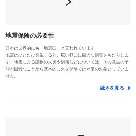
（https://www.nissay.co.jp）
はなさく生命保険株式会社
（https://www.life8739.co.jp/）
ドコモスマート保険ナビ編集部の評価
マニュライフ生命保険株式会社
（https://www.manulife.co.jp/）
地震保険の必要性
三井住友海上あいおい生命保険株式会社
ドコモの火災保険は、基本補償となる火災、破裂・爆
（https://www.msa-life.co.jp/）
発に加え、風災、落雷や盗難・水ぬれなど住まいを取
日本は世界的にも「地震国」と言われています。
メットライフ生命株式会社
地震はひとたび発生すると、広い範囲に巨大な損害をもたらしま
り巻く多様なリスクに対応。3つの基本プランから選択
(https://www.metlife.co.jp/)
す。地震による建物の火災や損壊などについては、その発生の予
でき、さらに補償内容を自由にカスタマイズ可能なた
メディケア生命保険株式会社
測が困難なことから基本的に火災保険では補償の対象としていま
め、住居形態やライフスタイルに合わせて無駄のない
（https://www.medicarelife.com/）
せん。
最適設計が実現できます。スマホ・PCで手続きが完結
し、24時間365日の事故受付で万一の際も安心。保険
■少額短期保険
続きを見る
株式会社アシロ少額短期保険
料に応じてdポイントもたまる、利便性とおトクさを兼
(https://kailash.co.jp/)
ね備えた火災保険です。
SBIいきいき少額短期保険会社 (https://www.i-
sedai.com/)
SBIペット少額短期保険株式会社
(https://www.sbipet-ssi.co.jp/)
SBIリスタ少額短期保険会社
ドコモの火災保険で