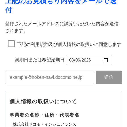
上記のお見積もり内容をメールで送
水道管修理費用
※2
すまいのサポート24
ドコモの火災保険はインターネット完結型の保険の
免責金額（自己負
イジー（番号通知方式）
クレジットカード
り巻く多様なリスクに対応。3つの基本プランから選択
火災
地震火災費用
風災・雹（ひょ
免責金額なし
付
担額）
リフォーム相談サービス
ため、保険料がリーズナブルで、各種割引も充実し
落雷
う）災、雪災
コンビニ払い
ＳＯＭＰＯダイレクト損害保険株式会社で
でき、さらに補償内容を自由にカスタマイズ可能なた
付帯サービス
火災
風災・雹（ひょ
払込方法
免責金額（自己負
破裂・爆発
長期優良住宅の維持保全サポートサー
ています。
落雷
う）災、雪災
募集文書番号
お見積もり
免責金額なし
口座振替
め、住居形態やライフスタイルに合わせて無駄のない
適用される割引
建築年割引
担額）
破裂・爆発
ビス
臨時費用
登録されたメールアドレスに試算いただいた内容が送信
保険料のお支払いでdポイントがたまります！保険
銀行振込
最適設計が実現できます。スマホ・PCで手続きが完結
水災
盗難
損害防止費用
されます。
付帯サービス
料に対して、通常のdポイントとは別に1%相当のd
水まわり・カギのトラブルサポート
水濡れ
し、24時間365日の事故受付で万一の際も安心。保険
ドコモスマート保険ナビ編集部の評価
臨時費用
水災
盗難
見積もりや保険会社とのご契約に先立ち、当社が提供する
ベーシックプラン(水災なし)に該当す
※1
残存物取片づけ費用
※2
付帯される費用保
備考
騒擾（じょう）
一括払
ポイントが上乗せして進呈されるため、「d払い」
水濡れ
料に応じてdポイントもたまる、利便性とおトクさを兼
る補償内容です
ドコモスマート保険ナビの利用規約と個人情報の取扱いに
損害防止費用
外部からの落下・
険金
破損・汚損
※1
失火見舞費用
騒擾（じょう）
下記の利用規約及び個人情報の取扱いに同意します
備考
諸費用特約セットなし
支払方法
年払い
や「dカード」でお支払いの場合は最大2%のdポイ
同意いただく必要があります。詳細について、以下をご確
飛来・衝突
ね備えた火災保険です。
残存物取片づけ費用
外部からの落下・
付帯される費用保
破損・汚損
※2
チューリッヒのネット火災保険は
ダイレクト型でネッ
水道管修理費用
※2
月払い
認ください。
ントがたまります。また「d払い」であれば、ポイ
飛来・衝突
クレジットカード
険金
失火見舞費用
ト完結のお手続き・リーズナブルな保険料
に加え、
火
ドコモスマート保険ナビ編集部の評価
地震火災費用
クレジットカード
ントで保険料を支払うこともできます。
コンビニ払い
満期日または希望始期日
ドコモスマート保険ナビサービス利用規約
水道管修理費用
災に対する補償に加え、すべてのプランに盗難等がつ
コンビニ払い
ネット申込
※3
払込方法
口座振替
払込方法
3つの基本プランからご自身にぴったりの補償をお
当社による個人情報の取扱いについて（プライバシー
地震火災費用
いており、
社会問題などを考慮された幅広い補償が特
建築年割引
口座振替
申込方法
郵送
登記物件の火災保険をお申込みの方におすすめ！登記
適用される割引
銀行振込
ポリシー）
選びいただけます。さらに、自分好みにオプション
長です。
失火見舞金など付帯される費用保険金も多
インターネット割引
銀行振込
対面
情報の自動照合によるリアルタイム契約を実現！書類
ドコモの火災保険で
d払い
修理付帯費用保険金
を追加・削除することで、補償内容を自由にカスタ
※3
く、ダイレクトでありながら充実した補償が魅力で
その他付帯される
お見積もり
の提出と保険会社審査にお時間をいただきません！
請求権保全行使手続費用保険金
マイズしていただけます。ニーズに合わせたパック
※3
水まわりサービス（24時間サポー
す。
補償内容
費用の補償
一括払
始期日
2025/10/01
一括払
ト）
損害拡大防止費用保険金
単位での補償設計のため、どの補償が必要か不安な
※3
補償内容
支払方法
年払い
支払方法
年払い
カギあけサービス（24時間サポー
個人情報の取扱いについて
見積もりや保険会社とのご契約に先立ち、当社が提供する
人にも補償項目が選びやすいです。
説明事項
※1水災料率は最低リスク区分を適用
月払い
付帯サービス
ト）
月払い
適用される割引
建築年割引
ドコモスマート保険ナビの利用規約と個人情報の取扱いに
免責金額（自己負
日新火災が提供する安心と信頼の事故対応で、万が
免責金額なし
※3
担額）
キャッシュレス・リペアサービス
同意いただく必要があります。詳細について、以下をご確
免責金額（自己負
事業者の名称・住所・代表者名
募集文書番号
一の場合も迅速に対応します。お客さまからの事故
免責金額なし
ネット申込
ジェイアイ傷害火災保険株式会社で
ネット申込
担額）
認ください。
水災初期費用補償特約
気象災害アラート
チューリッヒ保険会社で
その他条件
申込方法
のご連絡の受付や事故相談などを、夜間・休日を問
郵送
お見積もり
※4
株式会社ドコモ・インシュアランス
申込方法
郵送
臨時費用
建物の復旧に関する特約
※4