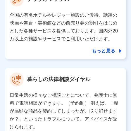
の取り扱いの全部または一部を委託する場合がありま
す。
全国の有名ホテルやレジャー施設のご優待、話題の
個人データの共同利用
映画や舞台・美術館などの前売り券の割引をはじめ
とした各種サービスを提供しております。国内外20
当社は株式会社NTTドコモとの間で、以下のとおり個
人データを共同利用します。
万以上の施設やサービスでご利用いただけます。
【共同して利用される利用データの項目】
もっと見る
当社又は株式会社NTTドコモがサービス提供等を通じて
取得した、以下の情報などの個人データ
基本情報
氏名、電話番号、メールアドレス、お客さまの識別子、属
暮らしの法律相談ダイヤル
性、連絡先、dポイントサービスのご利用に関する情報。例
として、dポイントカード番号、性別、年齢、家族構成、住
所、dポイント残高、dポイント利用履歴などが含まれます。
日常生活の様々なご相談ごとについて、弁護士に無
利用情報
料で電話相談ができます。（予約制） 例えば、「親
当社又は株式会社NTTドコモが提供する各種サービスなどの
ご契約・ご利用などに関する情報。例として、当社又は株式
が高額な商品を契約してしまったが、取り消せます
会社NTTドコモが提供する各種サービスのご契約状態・ご利
か？」といったトラブルについて、アドバイスが受
用履歴インターネット利用時の行動に関する情報、アプリケ
ーション利用時の行動に関する情報、購入されたサービスや
けられます。