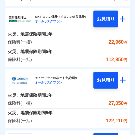
補償の範囲
？
03
POINT
東京海上日動火災保険株式会社
イチオシ
02
POINT
0
8,550
4,950
建物
円
円
円
GKすまいの保険（すまいの火災保険）
お見積り
オールリスクプラン
東京海上日動火災保険株式会社のおすすめポイン
お客様ご自身により、ウェブサイトでお手続きを完
火災
風災・雹（ひょ
0
4,800
1,650
ト
家財
円
了された場合、10％のインターネット割引が適用！
落雷
円
う）災、雪災
円
火災、地震保険期間
1年
破裂・爆発
（地震保険を除きます。）
保険料（一括）内訳
22,960
保険料(一括)
01
POINT
円
減らしたコストをお客さまに還元
水災
盗難
火災、地震保険期間
5年
水濡れ
自分に必要な補償を選べる、だから保険料にムダが
※1
火災 1年
騒擾（じょう）
地震 1年
112,850
保険料(一括)
円
ない！
外部からの落下・
破損・汚損
飛来・衝突
三井住友海上火災保険株式会社
地震保険もセットOK！
イチオシ
02
POINT
0
13,310
4,950
建物
円
円
円
チューリッヒのネット火災保険
「iehoいえほ」（補償選択型住宅用火災保険）
お見積り
オールリスクプラン
三井住友海上火災保険株式会社のおすすめポイン
お客さまのニーズ・ご予算に合わせて補償を自由に
0
4,530
1,650
ト
家財
円
お選びいただけます。
円
円
火災、地震保険期間
1年
補償の範囲
？
03
POINT
もしものとき、“時価”ではなく“新価”で保険金をお
保険料（一括）内訳
27,050
保険料(一括)
01
POINT
円
支払いします。
火災、地震保険期間
5年
上半期
新規契約数ランキング
家具や電化製品等の家財の保険金額も自由に選べま
火災 1年
地震 1年
122,110
保険料(一括)
火災
風災・雹（ひょ
円
す。
落雷
う）災、雪災
当社火災保険新規契約者数より算出[
年
月]（ドコモスマート保険
破裂・爆発
チューリッヒ保険会社
ネットに加え、お電話でもお申込み可能です！
イチオシ
02
POINT
0
11,610
4,950
ナビ調べ）
建物