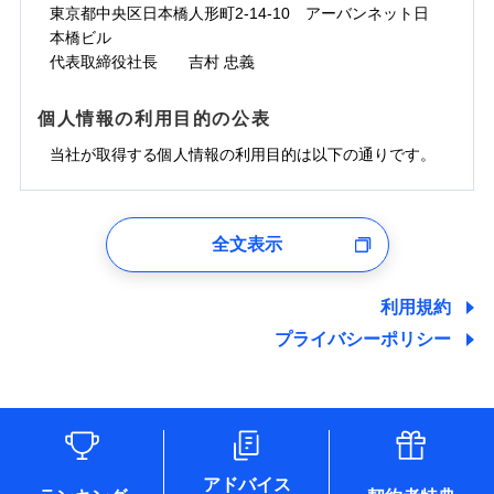
ドコモスマート保険ナビサービス利用規約
お見積もり
わず、24時間・365日対応しています。
対面
東京都中央区日本橋人形町2-14-10 アーバンネット日
臨時費用
※保険料は下の場合の築年月で計算し
対面
損害防止費用
当社による個人情報の取扱いについて（プライバシー
ジェイアイ傷害火災保険株式会社の
本橋ビル
ています。
損害防止費用
メディカルアシスト
残存物取片づけ費用
付帯される費用保
正式名称は、すまいの保険です。本保険は、日新火災を引受保険会社
チューリッヒ保険会社の
※5
ポリシー）
詳細を見る
付帯サービス
始期日
2024/10/01
新築：2026年1月
代表取締役社長 吉村 忠義
始期日
2026/04/01
険金
とし、取扱代理店であるドコモと共同募集代理店である株式会社ドコ
残存物取片づけ費用
介護アシスト
備考
付帯される費用保
詳細を見る
失火見舞費用
※6
築5年：2021年1月
モ・インシュアランス（以下、ドコモ・インシュアランス）が提供す
険金
失火見舞費用
水道管修理費用
築10年：2016年1月
ドコモスマート保険ナビ編集部の評価
※1水災料率は最低リスク区分を適用
るものです。
※1破損・汚損、水ぬれは自己負担額
個人情報の利用目的の公表
見積もりや保険会社とのご契約に先立ち、当社が提供する
クレジットカード
水道管修理費用
築15年：2011年1月
地震火災費用
※2水道管修理費用の取扱いはなし
見積もりや保険会社とのご契約に先立ち、当社が提供する
5万円
ドコモスマート保険ナビの利用規約と個人情報の取扱いに
コンビニ払い
説明事項
※3コンビニ払の払込票をスマートフ
地震火災費用
当社が取得する個人情報の利用目的は以下の通りです。
払込方法
ドコモスマート保険ナビの利用規約と個人情報の取扱いに
※2失火見舞費用の取扱いはなし
ソニー損保の新ネット火災保険は、補償の組合せが
同意いただく必要があります。詳細について、以下をご確
ォンアプリで支払うことができます。
口座振替
クレジットカード
防犯対策費用特約
その他付帯される
補償の範囲
※3水道管修理費用の取扱いはなし
？
同意いただく必要があります。詳細について、以下をご確
03
POINT
認ください。
自由だから、必要な補償に絞って選べます。
※4一部契約のみ
費用の補償
保険証券の不発行に関する特約（500
銀行振込
コンビニ払い
（破損・汚損等危険補償特約で補償対
特別費用保険金特約
※3
認ください。
適用される割引
1.見積請求受付時、資料請求受付時、ユーザー登録受
払込方法
円）
しかも、「地震上乗せ特約（全半損時のみ）」で、
ドコモスマート保険ナビサービス利用規約
説明事項
象となる場合があります）
口座振替
付時
ドコモスマート保険ナビサービス利用規約
募集文書番号
※4地震火災費用の取扱いはなし
全文表示
地震の被害にも最大100％で備えられます。
一括払
当社による個人情報の取扱いについて（プライバシー
地震保険建築年割引
銀行振込
火災
風災・雹（ひょ
適用される割引
ユーザー登録受付および、管理のため
※5火災・風災等の事故により建物に
当社による個人情報の取扱いについて（プライバシー
その他条件
住まいのアシスタンスサービス
※2
ポリシー）
支払方法
年払い
家財セット割引
落雷
う）災、雪災
郵便、電話、およびＥメール等により、当社と取引のあるも
損害が生じたとき、日新火災がご案内
ポリシー）
破裂・爆発
月払い
一括払
しくは委託を受けている保険会社・提携会社の保険その他に
する修理業者（指定工務店）が建物の
利用規約
WEB見積もり+メールアドレス登録後
その他条件
地震火災費用特約
関する情報を提供し、金融商品等の契約を勧奨するため、ま
修理を行います。
※7
支払方法
年払い
から4営業日+1日以降、お客さまが決
プライバシーポリシー
水災
盗難
備考
た維持管理等の委託業務遂行のため、またそれらに付帯、関
ネット申込
月払い
済した時点で保険のお申し込みと完了
水濡れ
連する当社および提携会社のサービスを案内、提供するため
ソニー損害保険株式会社で
※1
クレジットカード
申込方法
郵送
※8
募集文書番号
騒擾（じょう）
となります。
（なお、当社は複数の保険会社と取引があり、取得した個人
ドコモスマート保険ナビ編集部の評価
お見積もり
外部からの落下・
破損・汚損
コンビニ払い
対面
※8
ネット申込
情報を取引のある他の保険会社の商品・サービスをご提案す
払込方法
飛来・衝突
口座振替
クレジットカード
申込方法
郵送
※3
るために利用させていただくことがあります。）
補償を自由に選べて、もしものときは「新価（再調達
始期日
2025/10/01
各種セミナーの開催のため
銀行振込
コンビニ払い
※8
対面
見積もりや保険会社とのご契約に先立ち、当社が提供する
払込方法
コンサルティングサービスの実施のため
価額）」でお支払いします。
口座振替
ドコモスマート保険ナビの利用規約と個人情報の取扱いに
アドバイス
アンケートやキャンペーン等の実施のため