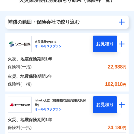
火災保険会社別見積もり結果（保険料一覧）
補償の範囲・保険会社で絞り込む
火災保険Type S
お見積り
オールリスクプラン
火災、地震保険期間
1年
22,988
保険料(一括)
円
火災、地震保険期間
5年
102,018
保険料(一括)
円
ソニー損害保険株式会社
iehoいえほ（補償選択型住宅用火災保
お見積り
険）
ソニー損害保険株式会社のおすすめポイント
オールリスクプラン
火災、地震保険期間
1年
保険料（一括）内訳
01
POINT
24,180
保険料(一括)
円