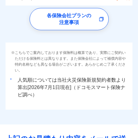
イチオシ
02
ォンアプリで支払うことができます。
POINT
クレジットカード
水災
盗難
トします！
5万円
詳細を見る
同意いただく必要があります。詳細について、以下をご確
ソニー損保の新ネット火災保険は、補償の組合せが
※4一部契約のみ
水濡れ
ドコモの火災保険
コンビニ払い
※3失火見舞費用の取扱いはなし
免責金額（自己負
※3
認ください。
※1
ネット申込
自由だから、必要な補償に絞って選べます。
免責金額なし
騒擾（じょう）
払込方法
※1
0
6,150
1,650
すまいのリスクを6つに整理し、補償内容をシンプルに
家財
円
円
円
上半期
新規契約数ランキング
各保険会社プランの
※4水道管修理費用の取扱いはなし
担額）
口座振替
外部からの落下・
破損・汚損
申込方法
郵送
ドコモスマート保険ナビサービス利用規約
募集文書番号
しかも、「地震上乗せ特約（全半損時のみ）」で、
説明事項
（破損・汚損等危険補償特約で補償対
わかりやすくしています！
見積もりや保険会社とのご契約に先立ち、当社が提供する
注意事項
飛来・衝突
※
ドコモの火災保険
のおすすめポイント
補償の範囲
銀行振込
？
03
POINT
補償内容
対面
象となる場合があります）
当社による個人情報の取扱いについて（プライバシー
ドコモスマート保険ナビの利用規約と個人情報の取扱いに
地震の被害にも最大100％で備えられます。
すまいやライフスタイルに応じた契約プランをご用意
臨時費用
当社火災保険新規契約者数より算出[
年
月]（ドコモスマート保険
※5地震火災費用の取扱いはなし
ポリシー）
同意いただく必要があります。詳細について、以下をご確
保険料（一括）内訳
01
POINT
しています。
損害防止費用
ナビ調べ）
一括払
※6火災・風災等の事故により建物に
始期日
2026/08/01
認ください。
お客さまのニーズに合わせてオプションの特約のご選
残存物取片づけ費用
付帯される費用保
損害が生じたとき、日新火災がご案内
支払方法
年払い
免責金額（自己負
火災
風災・雹（ひょ
免責金額なし
ドコモスマート保険ナビサービス利用規約
険金
する修理業者（指定工務店）が建物の
落雷
う）災、雪災
択が可能です。
失火見舞費用
担額）
火災 1年
地震 1年
※2
月払い
こちらでご案内しております保険料は概算であり、実際にご契約い
※1破損・汚損の免責額5万円
イチオシ
破裂・爆発
02
修理を行います。
POINT
当社による個人情報の取扱いについて（プライバシー
建物が全焼・全壊時（延床面積に対する損害の割合が
ただける保険料とは異なります。また保険会社によって補償内容や
水道管修理費用
※2水まわりトラブル、カギ開け対
※3
ドコモスマート保険ナビ編集部の評価
ソニー損害保険株式会社で
ポリシー）
特約名称なども異なる場合がございます。あらかじめご了承くださ
応、ガラス破損の場合に60分までの
臨時費用
80％以上）には、建物保険金額を全額お支払いいたし
ネット申込
地震火災費用
0
5,530
※4
4,950
建物
円
円
円
水災
補償内容
盗難
火災、自然災害、盗難などトータルでカバーし、大
お見積もり
募集文書番号
い。
簡易作業無料でご提供いたします。弊
損害防止費用
ます！
申込方法
郵送
水濡れ
切な住まいをお守りします！
社提携業者にて24時間365日受付。受
※1
ランキングをもっと見る
補償を自由に選べて、もしものときは「新価（再調達
騒擾（じょう）
人気順については当社
新規契約者数より
その他付帯される
残存物取片づけ費用
「フルサポートプラン」、「セレクト（水災なし）プ
付帯される費用の
対面
修理付帯費用
付後、専門業者が対応に向かいます。
外部からの落下・
破損・汚損
0
5,450
1,650
説明事項
費用の補償
水まわりトラブル、カギ開け対応など「住まいのア
家財
円
価額）」でお支払いします。
円
円
補償
算出[
年
月
日現在]（ドコモスマート保険ナ
見積もりや保険会社とのご契約に先立ち、当社が提供する
※
失火見舞費用
ラン
」の場合は、暮らしのQQ隊サービスがご利用い
免責金額（自己負
ガラス破損の対応時間は9時～20時と
飛来・衝突
免責金額なし
シスタンスサービス」が無料付帯
万一ご自宅が被害にあわれた場合は、修繕業者のご紹
ドコモスマート保険ナビの利用規約と個人情報の取扱いに
始期日
ビ調べ）
2026/01/01
担額）
なります。
水道管修理費用
ただけます。
インターネット割引
同意いただく必要があります。詳細について、以下をご確
※3クレジットカード会社の分割払い
介などをご利用いただけます。
補償の対象やお客さまの状況に応じたさまざまな割
地震火災費用
マンション等の共同住宅専用
が可能なことがあります。詳しくは各
適用される割引
指定工務店割引
認ください。
※1破損・汚損、物体の落下・飛来等/
臨時費用
コンビニ払いの払込票をスマートフォンアプリでお支
引をご用意！
クレジットカード会社にご確認くださ
ドコモスマート保険ナビ編集部の評価
騒擾、水濡れのみ自己負担額5万円
建築年割引（地震保険）
損害防止費用
払いが可能です。
適用される割引
ドコモスマート保険ナビサービス利用規約
建築年割引
い。
（物体の落下・飛来等/騒擾、水濡れ
補償の範囲
補償内容
残存物取片づけ費用
？
付帯される費用保
当社による個人情報の取扱いについて（プライバシー
03
POINT
説明事項
は建物のみ自己負担あり）
イチオシ
その他条件
指定工務店特約
02
※5
POINT
ドコモの火災保険は、基本補償となる火災、破裂・爆
補償の範囲
付帯サービス
険金
住まいの緊急かけつけサービス
？
ポリシー）
03
失火見舞費用
POINT
※2水道管修理費用の取扱いはなし
募集文書番号
補償内容
発に加え、風災、落雷や盗難・水ぬれなど住まいを取
※3一括払・年払のみ、コンビニ・ペ