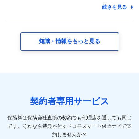
7.社員（従業者）の個人情報
続きを見る
人事･勤怠･健康・労務等の管理、給与支給、福利厚生・採用
退職関連処理等の各種手続きのため、当社と従業員または従
業員同士の連絡のため
知識・情報をもっと見る
8.取引先個人情報
取引先としての選定業務、営業情報の提供業務、契約締結手
続き業務、取引管理業務、およびこれらに準ずる業務の遂行
のため
9.お問い合わせ情報
各種お問い合わせに対応するため
契約者専用サービス
10.受託業務の 個人情報
受託業務の遂行およびこれらに準ずる業務の遂行のため
保険料は保険会社直接の契約でも代理店を通しても同じ
です。
それなら特典が付くドコモスマート保険ナビで契
11.マイカー通勤管理クラウド並びに法人向けASPサー
ビスに関してのお問い合わせ情報
約しませんか？