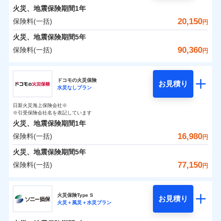
0
3,910
1,650
めポイント
選びいただけます。さらに、自分好みにオプション
家財
円
円
円
しかも「地震上乗せ特約（全半損時のみ）」で、地震
インターネット割引
銀行振込
火災、地震保険期間
1年
対面
修理付帯費用保険金
を追加・削除することで、補償内容を自由にカスタ
※4
の被害にも火災保険の保険金額に対して最大100％で備
その他付帯される
保険料（一括）内訳
20,150
保険料(一括)
01
POINT
円
請求権保全行使手続費用保険金
マイズしていただけます。ニーズに合わせたパック
※4
えられます（一部損は対象外）。
水まわりサービス（24時間サポー
補償内容
費用の補償
一括払
始期日
2025/10/01
ト）
火災、地震保険期間
5年
損害拡大防止費用保険金
単位での補償設計のため、どの補償が必要か不安な
※4
補償内容
支払方法
年払い
火災 1年
地震 1年
カギあけサービス（24時間サポー
人にも補償項目が選びやすいです。
90,360
保険料(一括)
円
※1水災料率は最低リスク区分を適用
月払い
付帯サービス
ト）
適用される割引
建築年割引
補償の範囲
免責金額（自己負
？
03
説明事項
※2雑危険（盗難を除く）および破汚
POINT
日新火災が提供する安心と信頼の事故対応で、万が
免責金額なし
※2
チューリッヒ保険会社
イチオシ
担額）
02
キャッシュレス・リペアサービス
免責金額（自己負
POINT
損において、自己負担額5万円
0
3,750
4,950
建物
円
円
円
一の場合も迅速に対応します。お客さまからの事故
免責金額なし
ネット申込
※1
担額）
家財破損支払限度額50万円
ドコモの火災保険
気象災害アラート
お見積り
申込方法
のご連絡の受付や事故相談などを、夜間・休日を問
郵送
※5
水災なしプラン
チューリッヒ保険会社のおすすめポイント
お客様ご自身により、ウェブサイトでお手続きを完
臨時費用
その他条件
水災初期費用補償特約
※3
募集文書番号
火災
風災・雹（ひょ
わず、24時間・365日対応しています。
対面
0
2,100
臨時費用
1,650
家財
円
了された場合、10％のインターネット割引が適用！
落雷
※保険料は下の場合の築年月で計算し
損害防止費用
円
う）災、雪災
円
建物の復旧に関する特約
日新火災海上保険会社※
保険料（一括）内訳
01
破裂・爆発
POINT
ています。
損害防止費用
※引受保険会社名を表記しています
（地震保険を除きます。）
残存物取片づけ費用
付帯される費用保
正式名称は、すまいの保険です。本保険は、日新火災を引受保険会社
※4
始期日
2024/10/01
新築：2026年1月
火災、地震保険期間
1年
険金
とし、取扱代理店であるドコモと共同募集代理店である株式会社ドコ
残存物取片づけ費用
メディカルアシスト
備考
付帯される費用保
失火見舞費用
※5
減らしたコストをお客さまに還元
築5年：2021年1月
付帯サービス
水災
盗難
モ・インシュアランス（以下、ドコモ・インシュアランス）が提供す
険金
16,980
保険料(一括)
火災 1年
地震 1年
失火見舞費用
介護アシスト
円
水道管修理費用
水濡れ
築10年：2016年1月
※1水災料率は最低リスク区分を適用
自分に必要な補償を選べる、だから保険料にムダが
るものです。
騒擾（じょう）
水道管修理費用
築15年：2011年1月
地震火災費用
※2破損・汚損の取扱いはなし
火災、地震保険期間
5年
ない！
外部からの落下・
破損・汚損
クレジットカード
ドコモスマート保険ナビ編集部の評価
0
※3水道管修理費用の取扱いはなし
8,200
地震火災費用
4,950
建物
円
円
円
飛来・衝突
77,150
保険料(一括)
説明事項
円
地震保険もセットOK！
イチオシ
02
※4コンビニ払の払込票をスマートフ
POINT
コンビニ払い
クレジットカード
防犯対策費用特約
その他付帯される
補償の範囲
？
03
POINT
払込方法
ォンアプリで支払うことができます。
「iehoいえほ」（補償選択型住宅用火災保険）
ドコモの火災保険
費用の補償
保険証券の不発行に関する特約（500
口座振替
コンビニ払い
特別費用保険金特約
※4
ソニー損保の新ネット火災保険は、補償の組合せが
適用される割引
※5一部契約のみ
払込方法
0
5,350
1,650
家財
お客さまのニーズ・ご予算に合わせて補償を自由に
円
円）
円
円
銀行振込
口座振替
火災保険Type S
自由だから、必要な補償に絞って選べます。
お見積り
お選びいただけます。
火災＋風災＋水災プラン
※
ドコモの火災保険
地震保険建築年割引
のおすすめポイント
銀行振込
火災
風災・雹（ひょ
募集文書番号
適用される割引
しかも、「地震上乗せ特約（全半損時のみ）」で、
その他条件
住まいのアシスタンスサービス
補償の範囲
※2
？
03
POINT
一括払
もしものとき、“時価”ではなく“新価”で保険金をお
家財セット割引
落雷
う）災、雪災