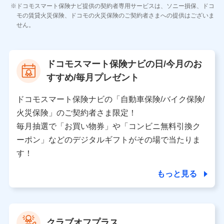
各種お問い合わせに対応するため
ドコモスマート保険ナビ提供の契約者専用サービスは、ソニー損保、ドコ
当社のサービスに関する情報提供や、皆様に有用なお知らせ
モの賃貸火災保険、ドコモの火災保険のご契約者さまへの提供はございま
をお送りするため
せん。
アンケートの送付のため
当社のサービスや媒体の運営改善に必要なデータを解析し、
分析するため
当社の対応品質向上やお問い合わせ内容の正確な把握のため
ドコモスマート保険ナビの日/今月のお
個人情報保護管理者の職名、連絡先
すすめ/毎月プレゼント
株式会社ドコモ・インシュアランス 営業部長
〒103-0013 東京都中央区日本橋人形町2-14-10 アー
ドコモスマート保険ナビの「自動車保険/バイク保険/
バンネット日本橋ビル 3F
火災保険」のご契約者さま限定！
株式会社ドコモ・インシュアランス
毎月抽選で「お買い物券」や「コンビニ無料引換ク
ーポン」などのデジタルギフトがその場で当たりま
個人情報の第三者提供について
す！
当社ではご本人の同意がある場合または法令に基づく場
合を除き、第三者に提供いたしません。
もっと見る
業務の委託
当社は利用目的の達成に必要な範囲内において個人情報
クラブオフプラス