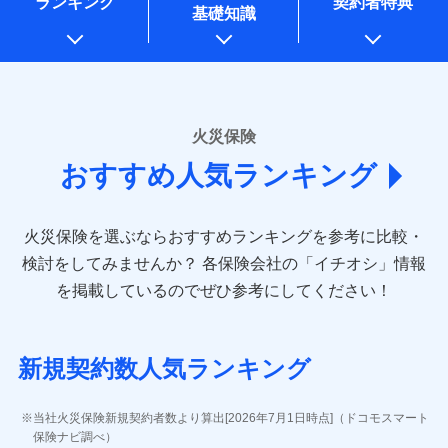
ランキング
契約者特典
※1水災料率は最低リスク区分を適用
一括払
万一ご自宅が被害にあわれた場合は、修繕業者のご紹
始期日
2026/01/01
同意いただく必要があります。詳細について、以下をご確
銀行振込
基礎知識
上記に係る案内・手続き・管理等付帯業務を行うため
※2損害保険金として支払い
支払方法
ドコモスマート保険ナビ編集部の評価
年払い
介などをご利用いただけます。
認ください。
説明事項
* 当社が委託を受けている保険会社の情報は、保険会社
※3損害保険金が支払われる場合に限
※1損害割合が30%未満の場合は定率
月払い
コンビニ払いの払込票をスマートフォンアプリでお支
一括払
ドコモスマート保険ナビサービス利用規約
り、費用保険金として支払い
のホームページに掲載しておりますので、ご確認くださ
払、水災料率は最も水災リスクが低い
補償内容
払いが可能です。
支払方法
年払い
ドコモの火災保険は、基本補償となる火災、破裂・爆
い。
当社による個人情報の取扱いについて（プライバシー
水災等地を適用
ネット申込
説明事項
月払い
募集文書番号
ポリシー）
発に加え、風災、落雷や盗難・水ぬれなど住まいを取
※2水道管修理費用の取扱いはなし
申込方法
郵送
■損害保険
※3一括払・年払のみ、コンビニ・ペ
り巻く多様なリスクに対応。3つの基本プランから選択
火災保険
免責金額（自己負
対面
ネット申込
イジー（番号通知方式）
あいおいニッセイ同和損害保険株式会社
免責金額なし
でき、さらに補償内容を自由にカスタマイズ可能なた
担額）
おすすめ人気ランキング
申込方法
(https://www.aioinissaydowa.co.jp/)
郵送
め、住居形態やライフスタイルに合わせて無駄のない
始期日
2024/10/01
ＳＯＭＰＯダイレクト損害保険株式会社で
募集文書番号
アクサ損害保険株式会社 (https://www.axa-
対面
最適設計が実現できます。スマホ・PCで手続きが完結
臨時費用
お見積もり
direct.co.jp/)
し、24時間365日の事故受付で万一の際も安心。保険
損害防止費用
※1水災料率は最低リスク区分を適用
火災保険を選ぶならおすすめランキングを参考に比較・
アニコム損害保険株式会社 (https://www.anicom-
始期日
2026/08/01
ドコモスマート保険ナビ編集部の評価
料に応じてdポイントもたまる、利便性とおトクさを兼
残存物取片づけ費用
※2盗難および水ぬれについては対象
付帯される費用保
sompo.co.jp/)
検討をしてみませんか？
各保険会社の「イチオシ」情報
見積もりや保険会社とのご契約に先立ち、当社が提供する
です。
険金
ね備えた火災保険です。
失火見舞費用
※2
東京海上ダイレクト損害保険株式会社
※1盗難、水濡れ、騒擾（じょう）、
を掲載しているのでぜひ参考にしてください！
※3水ぬれは自己負担額5万円
ドコモスマート保険ナビの利用規約と個人情報の取扱いに
修理費だけでなく、修理と密接に関わる費用も損害
水道管修理費用
外部からの落下・飛来・衝突は自動付
※3
(https://www.e-design.net/)
※4事故時諸費用（火災・風水災等限
同意いただく必要があります。詳細について、以下をご確
保険金としてまとめてお支払いしてくれます。
帯です。
地震火災費用
AIG損害保険株式会社
※4
説明事項
ドコモスマート保険ナビ編集部の評価
定）特約セットありも選択可能
認ください。
※2水まわりトラブル、カギ開け対
(https://www.aig.co.jp/sonpo)
全国の損害サービス拠点が一日でも早く保険金をお
※5修理費として保険金をお支払いし
応、ガラス破損の場合に60分までの
ドコモスマート保険ナビサービス利用規約
新規契約数人気ランキング
ます。
その他付帯される
ＳＢＩ損害保険株式会社
届けできるよう万全の損害サービス体制で手厚く支
修理付帯費用
簡易作業無料でご提供いたします。弊
登記物件の火災保険をお申込みの方におすすめ！登記
※6セットありも選択可能
費用の補償
当社による個人情報の取扱いについて（プライバシー
ドコモの火災保険で
(https://www.sbisonpo.co.jp/)
援が受けられます。
社提携業者にて24時間365日受付。受
※7保険金額×5％、300万円限度
情報の自動照合によるリアルタイム契約を実現！書類
説明事項
ポリシー）
お見積もり
ジェイアイ傷害火災保険株式会社
付後、専門業者が対応に向かいます。
当社火災保険新規契約者数より算出[2026年7月1日時点]（ドコモスマート
「メディカルアシスト」「介護アシスト」など豊富
※8一括払、長期一括払のみ
の提出と保険会社審査にお時間をいただきません！
インターネット割引
(https://www.jihoken.co.jp/)
ガラス破損の対応時間は9時～20時と
保険ナビ調べ）
な付帯サービスでお客様の日々の生活も充実したサ