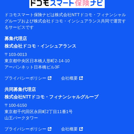
当該個人データを取り扱う各共同利用者（詳細は次のと
おり）
ドコモスマート保険ナビは
株式会社NTTドコモ・フィナンシャル
東京都千代田区永田町2丁目11番1号 山王パークタワー
グループおよび
株式会社ドコモ・インシュアランス共同で
運営す
株式会社NTTドコモ 代表取締役社長 前田 義晃
るサービスです
東京都中央区日本橋人形町2-14-10 アーバンネット日
募集代理店
本橋ビル 3F
株式会社ドコモ・インシュアランス
株式会社ドコモ・インシュアランス 代表取締役社
〒103-0013
長 吉村 忠義
東京都中央区日本橋人形町2-14-10
アーバンネット日本橋ビル3F
※ 当社および株式会社NTTドコモは、お客さまの情報
を利用させていただくにあたっては、「NTTドコモ パー
プライバシーポリシー
会社概要
ソナルデータ憲章」に定める行動原則を順守します 。
※ パーソナルデータダッシュボードの「第三者提供の
共同募集代理店
管理」の設定状態にかかわらず、共同利用する場合があ
株式会社NTTドコモ・フィナンシャルグループ
ります。
〒100-6150
※ dポイントクラブ会員ではないお客さま（2019年12
東京都千代田区永田町2丁目11番1号
月11日以降、一度もdポイントクラブ会員であったこと
山王パークタワー
がないお客さまに限る）に関する、2019年12月10日以
前に取得した個人データは、こちら の利用目的の範囲内
プライバシーポリシー
会社概要
に限って共同利用します。