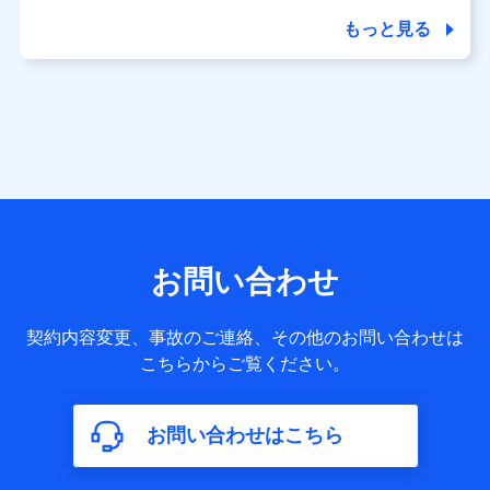
商品の名称・購入場所・決済に関する情報、アンケートの回
答に関する情報などが含まれます。
もっと見る
保険関連サービス情報
当社又は株式会社NTTドコモが提供する保険関連サービスに
関して取得し、又は保有する情報。例として、見積請求受付
時、資料請求受付時又はユーザー登録受付時に提供いただい
た情報（氏名、住所、生年月日、性別、保険契約者と被保険
者の関係、保険加入の目的、保険商品の内容、保険料、保険
料のお支払方法、車のメーカーや走行距離などの情報、建物
の構造や築年数などの情報、ペットの種類や年齢など）及び
お客様との応対記録 （お客様に提示した比較見積の試算結
果情報、メールマガジンを提供した際のメール内容や送信履
歴の情報及び保険の更改案内等を提供した際のメール内容や
送信履歴などの情報）が含まれます。
お問い合わせ
保険契約情報
当社又は株式会社NTTドコモが取得し、又は保有する保険契
約に関する情報。例として、保険契約者及び被保険者の氏
契約内容変更、事故のご連絡、その他のお問い合わせは
名、住所、生年月日、性別、保険契約者と被保険者の関係、
こちらからご覧ください。
保険加入の目的、保険商品の内容、保険料、保険料のお支払
方法、車のメーカーや走行距離などの情報、建物の構造や築
年数などの情報、ペットの種類や年齢などの情報などが含ま
お問い合わせはこちら
れます。
【共同して利用する者の範囲】