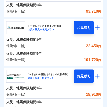
免責金額（自己負
料に対して、通常のdポイントとは別に1%相当のd
免責金額なし
募集文書番号
※1
水災
盗難
険金
失火見舞費用
担額）
火災、地震保険期間
5年
※3
※1破損・汚損の免責額5万円
ドコモスマート保険ナビ編集部の評価
ポイントが上乗せして進呈されるため、「d払い」
水濡れ
見積もりや保険会社とのご契約に先立ち、当社が提供する
※1水災料率は最低リスク区分を適用
火災 1年
水道管修理費用
地震 1年
※2水まわりトラブル、カギ開け対
騒擾（じょう）
※4
93,710
保険料(一括)
円
や「dカード」でお支払いの場合は最大2%のdポイ
ドコモスマート保険ナビの利用規約と個人情報の取扱いに
※2水ぬれ、破損、汚損等は自己負担
外部からの落下・
イチオシ
破損・汚損
02
応、ガラス破損の場合に60分までの
臨時費用
POINT
地震火災費用
※5
同意いただく必要があります。詳細について、以下をご確
補償内容
ントがたまります。また「d払い」であれば、ポイ
飛来・衝突
額5万円
修理費だけでなく、修理と密接に関わる費用も損害
ＳＯＭＰＯダイレクト損害保険株式会社
簡易作業無料でご提供いたします。弊
損害防止費用
0
8,780
4,950
建物
円
円
円
認ください。
※3事故時諸費用（火災・風水災等限
ントで保険料を支払うこともできます。
社提携業者にて24時間365日受付。受
ランキングをもっと見る
保険金としてまとめてお支払いしてくれます。
ソニー損保の新ネット火災保険は、補償の組合せが自
その他付帯される
トータルアシスト住まいの保険
残存物取片づけ費用
付帯される費用の
お見積り
定）特約セットありも選択可能
修理付帯費用
付後、専門業者が対応に向かいます。
説明事項
ドコモスマート保険ナビサービス利用規約
火災＋風災＋水災プラン
3つの基本プランからご自身にぴったりの補償をお
説明事項
費用の補償
ＳＯＭＰＯダイレクト損害保険株式会社のおすす
由だから、必要な補償に絞って選べます。
補償
全国の損害サービス拠点が一日でも早く保険金をお
※4修理費として保険金をお支払いし
失火見舞費用
免責金額（自己負
ガラス破損の対応時間は9時～20時と
ドコモスマート保険ナビ編集部の評価
免責金額なし
当社による個人情報の取扱いについて（プライバシー
0
4,750
1,650
めポイント
選びいただけます。さらに、自分好みにオプション
家財
ます。
円
円
円
しかも「地震上乗せ特約（全半損時のみ）」で、地震
届けできるよう万全の損害サービス体制で手厚く支
担額）
なります。
水道管修理費用
火災、地震保険期間
1年
ポリシー）
※5セットありも選択可能
インターネット割引
を追加・削除することで、補償内容を自由にカスタ
※3クレジットカード会社の分割払い
の被害にも火災保険の保険金額に対して最大100％で備
援が受けられます。
地震火災費用
保険料（一括）内訳
22,450
保険料(一括)
※6保険金額×5％、300万円限度
01
POINT
円
が可能なことがあります。詳しくは各
適用される割引
指定工務店割引
登記物件の火災保険をお申込みの方におすすめ！登記
マイズしていただけます。ニーズに合わせたパック
臨時費用
えられます（一部損は対象外）。
「メディカルアシスト」「介護アシスト」など豊富
※7一括払、長期一括払のみ
クレジットカード会社にご確認くださ
建築年割引（地震保険）
火災、地震保険期間
5年
情報の自動照合によるリアルタイム契約を実現！書類
単位での補償設計のため、どの補償が必要か不安な
損害防止費用
適用される割引
建築年割引
補償内容
な付帯サービスでお客様の日々の生活も充実したサ
い。
火災 1年
地震 1年
の提出と保険会社審査にお時間をいただきません！
人にも補償項目が選びやすいです。
101,720
保険料(一括)
補償内容
残存物取片づけ費用
付帯される費用保
円
ポートが受けられます。
その他条件
指定工務店特約
※6
補償の範囲
？
付帯サービス
険金
03
住まいの緊急かけつけサービス
POINT
失火見舞費用
日新火災が提供する安心と信頼の事故対応で、万が
募集文書番号
募集文書番号
東京海上日動火災保険株式会社
イチオシ
02
免責金額（自己負
POINT
0
7,950
4,950
建物
円
円
円
水道管修理費用
一の場合も迅速に対応します。お客さまからの事故
免責金額なし
※2
※1
すまいのサポート24
担額）
GKすまいの保険（すまいの火災保険）
免責金額（自己負
クレジットカード
お見積り
地震火災費用
免責金額なし
のご連絡の受付や事故相談などを、夜間・休日を問
※1
火災＋風災＋水災プラン
東京海上日動火災保険株式会社のおすすめポイン
担額）
お客様ご自身により、ウェブサイトでお手続きを完
リフォーム相談サービス
コンビニ払い
火災
風災・雹（ひょ
付帯サービス
わず、24時間・365日対応しています。
払込方法
0
4,400
臨時費用
1,650
ト
家財
円
了された場合、10％のインターネット割引が適用！
落雷
長期優良住宅の維持保全サポートサー
円
う）災、雪災
円
ジェイアイ傷害火災保険株式会社で
口座振替
適用される割引
建築年割引
火災、地震保険期間
1年
東京海上日動火災保険株式会社で
破裂・爆発
ビス
臨時費用
損害防止費用
（地震保険を除きます。）
お見積もり
正式名称は、すまいの保険です。本保険は、日新火災を引受保険会社
銀行振込
お見積もり
保険料（一括）内訳
18,910
保険料(一括)
01
POINT
円
損害防止費用
とし、取扱代理店であるドコモと共同募集代理店である株式会社ドコ
残存物取片づけ費用
付帯される費用保
減らしたコストをお客さまに還元
付帯サービス
水まわり・カギのトラブルサポート
ドコモスマート保険ナビ編集部の評価
水災
盗難
ベーシックプラン(水災あり)に該当す
モ・インシュアランス（以下、ドコモ・インシュアランス）が提供す
険金
ジェイアイ傷害火災保険株式会社の
残存物取片づけ費用
火災、地震保険期間
5年
失火見舞費用
付帯される費用保
備考
一括払
水濡れ
東京海上日動火災保険株式会社の
ドコモスマート保険ナビ編集部の評価
自分に必要な補償を選べる、だから保険料にムダが
る補償内容です
るものです。
※1
険金