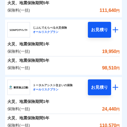
火災 1年
地震 1年
火災、地震保険期間
5年
111,640
保険料(一括)
円
0
8,909
4,950
建物
円
円
円
ジェイアイ傷害火災保険株式会社
じぶんでえらべる火災保険
お見積り
オールリスクプラン
0
7,479
1,650
ジェイアイ傷害火災保険株式会社のおすすめポイ
家財
円
円
円
ント
火災、地震保険期間
1年
保険料（一括）内訳
19,950
保険料(一括)
01
POINT
円
火災、地震保険期間
5年
火災 1年
地震 1年
98,510
保険料(一括)
円
イチオシ
02
POINT
ＳＯＭＰＯダイレクト損害保険株式会社
0
10,980
4,950
建物
円
円
円
ソニー損保の新ネット火災保険は、補償の組合せが自
トータルアシスト住まいの保険
お見積り
オールリスクプラン
ＳＯＭＰＯダイレクト損害保険株式会社のおすす
由だから、必要な補償に絞って選べます。
0
6,600
1,650
めポイント
家財
円
円
円
しかも「地震上乗せ特約（全半損時のみ）」で、地震
火災、地震保険期間
1年
の被害にも火災保険の保険金額に対して最大100％で備
保険料（一括）内訳
24,440
保険料(一括)
01
POINT
円
えられます（一部損は対象外）。
火災、地震保険期間
5年
火災 1年
地震 1年
110,570
保険料(一括)
円