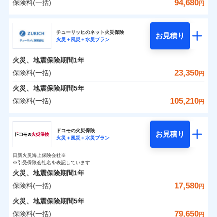
詳細を見る
火災 1年
騒擾（じょう）
地震 1年
失火見舞費用
水道管修理費用
94,680
保険料(一括)
備考
諸費用特約セットなし
詳細を見る
支払方法
年払い
円
ない！
外部からの落下・
破損・汚損
チューリッヒのネット火災保険は
ダイレクト型でネッ
水道管修理費用
地震火災費用
※2
月払い
飛来・衝突
クレジットカード
三井住友海上火災保険株式会社
すまいのリスクを６つに整理し、補償内容をシンプ
地震保険もセットOK！
イチオシ
ト完結のお手続き・リーズナブルな保険料
02
に加え、
火
POINT
0
11,680
地震火災費用
4,950
クレジットカード
建物
円
円
円
補償の範囲
？
見積もりや保険会社とのご契約に先立ち、当社が提供する
03
POINT
コンビニ払い
見積もりや保険会社とのご契約に先立ち、当社が提供する
ルにして、わかりやすいのが特徴です。
災に対する補償に加え、すべてのプランに盗難等がつ
チューリッヒのネット火災保険
「iehoいえほ」（補償選択型住宅用火災保険）
保険証券の不発行に関する特約（500
お見積り
コンビニ払い
ネット申込
※3
ドコモスマート保険ナビの利用規約と個人情報の取扱いに
適用される割引
払込方法
火災＋風災＋水災プラン
口座振替
ドコモスマート保険ナビの利用規約と個人情報の取扱いに
払込方法
三井住友海上火災保険株式会社のおすすめポイン
お客さまのニーズ・ご予算に合わせて補償を自由に
円）
いており、
すまいやライフスタイルに応じた契約プランを選べ
社会問題などを考慮された幅広い補償が特
建築年割引
同意いただく必要があります。詳細について、以下をご確
口座振替
申込方法
郵送
適用される割引
同意いただく必要があります。詳細について、以下をご確
銀行振込
0
4,170
1,650
ト
家財
円
お選びいただけます。
円
円
長です。
ます。
失火見舞金など付帯される費用保険金も多
インターネット割引
認ください。
銀行振込
火災、地震保険期間
1年
対面
火災
風災・雹（ひょ
認ください。
d払い
その他条件
住まいのアシスタンスサービス
補償の範囲
※2
？
03
POINT
く、ダイレクトでありながら充実した補償が魅力で
もしものとき、“時価”ではなく“新価”で保険金をお
落雷
う）災、雪災
建物が全焼・全壊時（延床面積に対する損害の割合
保険料（一括）内訳
ドコモスマート保険ナビサービス利用規約
23,350
保険料(一括)
01
POINT
円
ドコモスマート保険ナビサービス利用規約
破裂・爆発
水まわりサービス（24時間サポー
す。
支払いします。
一括払
始期日
2025/10/01
が80％以上）には、建物保険金額を全額お支払いし
当社による個人情報の取扱いについて（プライバシー
一括払
WEB見積もり+メールアドレス登録後
ト）
火災、地震保険期間
当社による個人情報の取扱いについて（プライバシー
5年
上半期
新規契約数ランキング
支払方法
年払い
てくれます。
家具や電化製品等の家財の保険金額も自由に選べま
ポリシー）
から4営業日+1日以降、お客さまが決
支払方法
年払い
水災
盗難
ポリシー）
火災 1年
地震 1年
カギあけサービス（24時間サポー
備考
105,210
保険料(一括)
火災
風災・雹（ひょ
円
※1雑危険（盗難を除く）および破汚
月払い
済した時点で保険のお申し込みと完了
付帯サービス
す。
水濡れ
※
説明事項
家族Eye（親族連絡先制度）
がご利用できます。
落雷
ト）
月払い
う）災、雪災
損において、自己負担額5万円
騒擾（じょう）
当社火災保険新規契約者数より算出[
となります。
年
月]（ドコモスマート保険
破裂・爆発
チューリッヒ保険会社
ネットに加え、お電話でもお申込み可能です！
イチオシ
※「ご契約者（保険にご加入されたお客さま）」が、その保険
02
キャッシュレス・リペアサービス
POINT
外部からの落下・
破損・汚損
0
8,280
4,950
ナビ調べ）
建物
円
円
円
ネット申込
契約に関する緊急連絡先としてご親族を登録する制度。
飛来・衝突
ネット申込
ドコモの火災保険
気象災害アラート
募集文書番号
お見積り
チューリッヒ保険会社で
クレジットカード
※3
申込方法
水災
郵送
盗難
※4
火災＋風災＋水災プラン
チューリッヒ保険会社のおすすめポイント
修理費だけでなく、修理と密接に関わる費用も損害保
申込方法
郵送
お見積もり
水濡れ
コンビニ払い
対面
補償の範囲
※1
？
0
03
4,030
1,650
払込方法
POINT
家財
騒擾（じょう）
円
険金としてまとめてお支払いします！
※保険料は下の場合の築年月で計算し
対面
円
円
日新火災海上保険会社※
口座振替
保険料（一括）内訳
01
外部からの落下・
破損・汚損
POINT
ています。
※引受保険会社名を表記しています
全国の損害サービス拠点が一日でも早く保険金をお届
チューリッヒ保険会社の
飛来・衝突
始期日
2024/10/01
銀行振込
新築：2026年1月
火災、地震保険期間
1年
始期日
2026/04/01
備考
詳細を見る
けできるよう万全の損害サービス体制で手厚く支援し
築5年：2021年1月
三井住友海上火災保険株式会社で
17,580
保険料(一括)
火災
風災・雹（ひょ
火災 1年
地震 1年
円
ランキングをもっと見る
ます！
築10年：2016年1月
※1破損・汚損の取扱いはなし
一括払
お見積もり
落雷
う）災、雪災
※1損害割合が30%未満の場合は定率
築15年：2011年1月
「メディカルアシスト」「介護アシスト」など豊富な
ドコモスマート保険ナビ編集部の評価
※2水道管修理費用の取扱いはなし
火災、地震保険期間
破裂・爆発
5年
補償内容
支払方法
年払い
見積もりや保険会社とのご契約に先立ち、当社が提供する
払、水災料率は最低リスク区分を適用
0
説明事項
※3コンビニ払の払込票をスマートフ
10,600
4,950
建物
円
付帯サービスでお客様の日々の生活もしっかりサポー
円
円
三井住友海上火災保険株式会社の
79,650
保険料(一括)
ドコモスマート保険ナビの利用規約と個人情報の取扱いに
※2破損・汚損、水ぬれは自己負担額
月払い
円