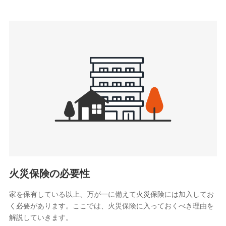
上記に係る連絡・手続き・管理等付帯業務を行うため
3.セミナー募集サイトから取得した個人情報
各種セミナーの案内、開催のため
上記に係る連絡・手続き・管理等付帯業務を行うため
4.家族・友達紹介にて取得した個人情報
被紹介者への連絡、及び当社と取引のあるもしくは委託を受
けている保険会社・提携会社の保険その他に関する情報を提
供し、金融商品等の契約を勧奨するため
アンケートやキャンペーン等の実施のため
上記に係る連絡・手続き・管理等付帯業務を行うため
5.通話録音にて取得する情報
電話対応の品質向上およびお問合せ内容の正確な把握のため
火災保険の必要性
家を保有している以上、万が一に備えて火災保険には加入してお
6.採用応募者の個人情報
く必要があります。ここでは、火災保険に入っておくべき理由を
採用選考および入社手続を実施するため
解説していきます。