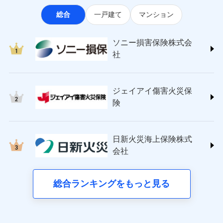
なります。
適用される割引
指定工務店割引
ソニー損害保険株式会社
見積もりや保険会社とのご契約に先立ち、当社が提供する
ポートが受けられます。
※3クレジットカード会社の分割払い
総合
一戸建て
マンション
(https://www.sonysonpo.co.jp/)
建築年割引（地震保険）
ドコモスマート保険ナビの利用規約と個人情報の取扱いに
募集文書番号
が可能なことがあります。詳しくは各
損害保険ジャパン株式会社 (https://www.sompo-
同意いただく必要があります。詳細について、以下をご確
クレジットカード会社にご確認くださ
その他条件
japan.co.jp/)
指定工務店特約
※5
い。
認ください。
ソニー損害保険株式会
ジェイアイ傷害火災保険株式会社で
ＳＯＭＰＯダイレクト損害保険株式会社
社
ドコモスマート保険ナビサービス利用規約
お見積もり
(https://www.sompo-direct.co.jp/)
すまいのサポート24
募集文書番号
東京海上日動火災保険株式会社で
当社による個人情報の取扱いについて（プライバシー
チューリッヒ保険会社 (https://www.zurich.co.jp/)
リフォーム相談サービス
付帯サービス
お見積もり
ポリシー）
ジェイアイ傷害火災保険株式会社の
東京海上日動火災保険株式会社
長期優良住宅の維持保全サポートサー
詳細を見る
ジェイアイ傷害火災保
(https://www.tokiomarine-nichido.co.jp/)
ビス
東京海上日動火災保険株式会社の
ドコモスマート保険ナビ編集部の評価
日新火災海上保険株式会社
険
詳細を見る
(https://www.nisshinfire.co.jp/)
備考
スリムプランに該当する補償内容です
見積もりや保険会社とのご契約に先立ち、当社が提供する
ペット＆ファミリー損害保険株式会社
すまいのリスクを６つに整理し、補償内容をシンプ
ドコモスマート保険ナビの利用規約と個人情報の取扱いに
ドコモスマート保険ナビ編集部の評価
(https://www.petfamilyins.co.jp/)
クレジットカード
ルにして、わかりやすいのが特徴です。
見積もりや保険会社とのご契約に先立ち、当社が提供する
同意いただく必要があります。詳細について、以下をご確
日新火災海上保険株式
三井住友海上火災保険株式会社 (https://www.ms-
コンビニ払い
ドコモスマート保険ナビの利用規約と個人情報の取扱いに
認ください。
会社
すまいやライフスタイルに応じた契約プランを選べ
チューリッヒのネット火災保険は
ダイレクト型でネッ
ins.com/)
同意いただく必要があります。詳細について、以下をご確
払込方法
口座振替
ます。
ドコモスマート保険ナビサービス利用規約
三井ダイレクト損害保険株式会社
ト完結のお手続き・リーズナブルな保険料
に加え、
火
認ください。
銀行振込
当社による個人情報の取扱いについて（プライバシー
建物が全焼・全壊時（延床面積に対する損害の割合
(https://www.mitsui-direct.co.jp/)
災に対する補償に加え、すべてのプランに盗難等がつ
総合ランキングをもっと見る
d払い
ドコモスマート保険ナビサービス利用規約
ポリシー）
が80％以上）には、建物保険金額を全額お支払いし
いており、
社会問題などを考慮された幅広い補償が特
当社による個人情報の取扱いについて（プライバシー
■生命保険
てくれます。
長です。
失火見舞金など付帯される費用保険金も多
一括払
ポリシー）
アクサ生命保険株式会社
※
家族Eye（親族連絡先制度）
がご利用できます。
く、ダイレクトでありながら充実した補償が魅力で
支払方法
年払い