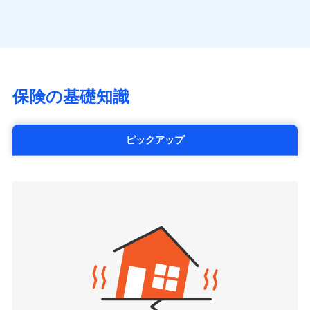
（https://www.axa.co.jp/）
※「ご契約者（保険にご加入されたお客さま）」が、その保険
す。
月払い
SBI生命保険株式会社（https://www.sbilife.co.jp/）
契約に関する緊急連絡先としてご親族を登録する制度。
FWD生命保険株式会社
ネット申込
（https://www.fwdlife.co.jp/）
申込方法
郵送
ソニー生命保険株式会社
対面
（https://www.sonylife.co.jp）
チューリッヒ保険会社で
SOMPOひまわり生命保険株式会社
保険の基礎知識
三井住友海上火災保険株式会社で
お見積もり
始期日
2026/04/01
（https://www.himawari-life.co.jp/）
お見積もり
第一ネオ生命保険株式会社
チューリッヒ保険会社の
※1損害割合が30%未満の場合は定率
（https://neofirst.co.jp/）
ピックアップ
三井住友海上火災保険株式会社の
詳細を見る
払、水災料率は最低リスク区分を適用
大樹生命保険株式会社（https://www.taiju-
詳細を見る
※2失火見舞費用の取扱いはなし
life.co.jp）
※3水道管修理費用の取扱いはなし
太陽生命保険株式会社（https://www.taiyo-
見積もりや保険会社とのご契約に先立ち、当社が提供する
説明事項
※4地震火災費用の取扱いはなし
見積もりや保険会社とのご契約に先立ち、当社が提供する
seimei.co.jp）
ドコモスマート保険ナビの利用規約と個人情報の取扱いに
※5火災・風災等の事故により建物に
ドコモスマート保険ナビの利用規約と個人情報の取扱いに
損害が生じたとき、日新火災がご案内
チューリッヒ生命保険株式会社
同意いただく必要があります。詳細について、以下をご確
同意いただく必要があります。詳細について、以下をご確
する修理業者（指定工務店）が建物の
認ください。
（https://www.zurichlife.co.jp/）
修理を行います。
認ください。
東京海上日動あんしん生命保険株式会社
ドコモスマート保険ナビサービス利用規約
（https://www.tmn-anshin.co.jp/）
ドコモスマート保険ナビサービス利用規約
当社による個人情報の取扱いについて（プライバシー
募集文書番号
なないろ生命保険株式会社
当社による個人情報の取扱いについて（プライバシー
ポリシー）
（https://www.nanairolife.co.jp/）
ポリシー）
日本生命保険相互会社