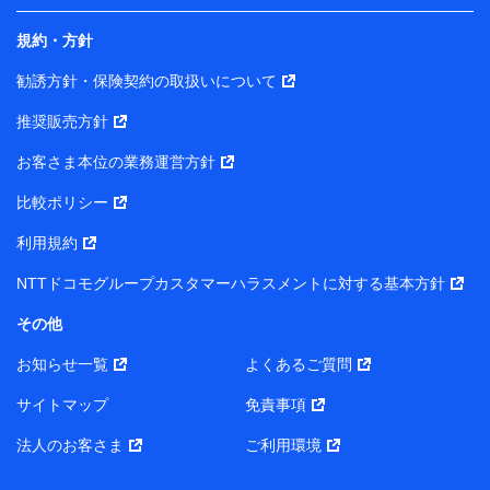
規約・方針
当社は株式会社NTTドコモ・フィナンシャルグループ
との間で、以下のとおり個人データを共同利用しま
勧誘方針・保険契約の取扱いについて
す。
推奨販売方針
【共同して利用される利用データの項目】
当社または株式会社NTTドコモ・フィナンシャルグルー
お客さま本位の業務運営方針
プがサービス提供等を通じて取得した、以下の情報など
比較ポリシー
の個人データ
基本情報
利用規約
氏名、電話番号、メールアドレス、お客さまの識別子、属
NTTドコモグループカスタマーハラスメントに対する基本方針
性、連絡先、dポイントサービスのご利用に関する情報。例
として、dポイントカード番号、性別、年齢、家族構成、住
その他
所、dポイント残高、dポイント利用履歴などが含まれます。
利用情報
お知らせ一覧
よくあるご質問
当社または株式会社NTTドコモ・フィナンシャルグループが
提供する各種サービスなどのご契約・ご利用などに関する情
サイトマップ
免責事項
報。例として、当社または株式会社NTTドコモ・フィナンシ
ャルグループが提供する各種サービスのご契約状態・ご利用
法人のお客さま
ご利用環境
履歴インターネット利用時の行動に関する情報、アプリケー
ション利用時の行動に関する情報、購入されたサービスや商