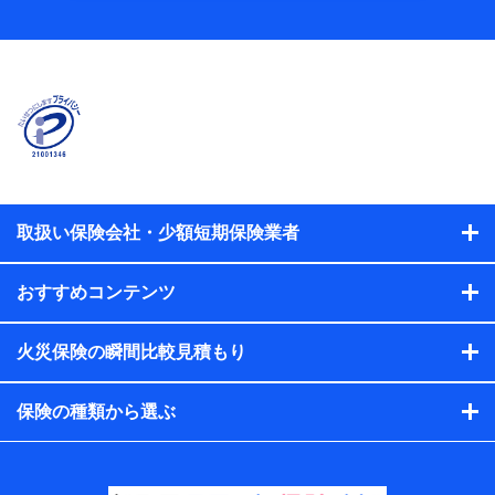
当社
株式会社NTTドコモ
【利用する者の利用目的】
当社又は株式会社NTTドコモが提供する保険関連サービスに
おけるユーザ登録受付および管理のため
当社又は株式会社NTTドコモと取引のあるもしくは委託を受
けている保険会社・提携会社の保険その他に関する情報を提
供するため、また維持管理等の委託業務遂行のため、またそ
れらに付帯、関連する当社、株式会社NTTドコモおよび提携
会社のサービスを案内、提供するため
取扱い保険会社・少額短期保険業者
（各サービスで取得したサービス利用履歴、ウェブサイトの
閲覧履歴、購買履歴、ご契約内容等のパーソナルデータを分
おすすめコンテンツ
析して、お客さまの趣味・嗜好・傾向に応じたサービス・商
品等に関するご提案や広告の配信等を行うことがありま
す。）
火災保険の瞬間比較見積もり
各種セミナーの開催のため
コンサルティングサービスの実施のため
アンケートやキャンペーン等の実施のため
保険の種類から選ぶ
上記に係る案内・手続き・管理等付帯業務を行うため
【当該個人データの管理について責任を有する者の名
称・住所・代表者名】