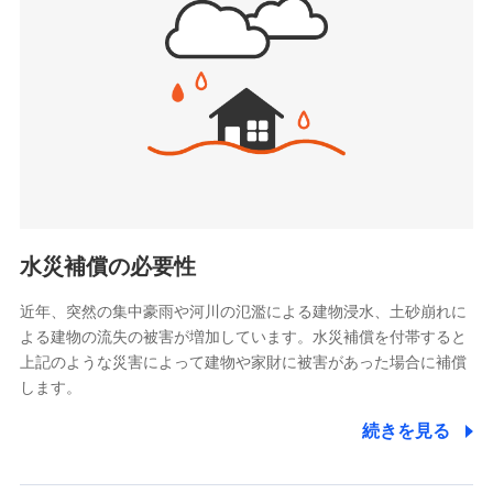
(https://www.jishin.co.jp/)
お見積もり
スマートプラス少額短期保険株式会社
（https://www.smartplus-insurance.com/）
見積もりや保険会社とのご契約に先立ち、当社が提供する
チューリッヒ少額短期保険株式会社
ドコモスマート保険ナビの利用規約と個人情報の取扱いに
(https://www.zurichssi.co.jp/)
同意いただく必要があります。詳細について、以下をご確
Tokio Marine X少額短期保険株式会社
認ください。
(https://www.tokiomarine-x.co.jp/)
ペットメディカルサポート株式会社
ドコモスマート保険ナビサービス利用規約
(https://pshoken.co.jp/)
当社による個人情報の取扱いについて（プライバシー
リトルファミリー少額短期保険株式会社
ポリシー）
(https://www.littlefamily-ssi.com/)
水災補償の必要性
2.共同募集を行う代理店から受領する個人情報
近年、突然の集中豪雨や河川の氾濫による建物浸水、土砂崩れに
よる建物の流失の被害が増加しています。水災補償を付帯すると
郵便、電話、およびＥメール等により、当社と取引のあるも
しくは委託を受けている保険会社・提携会社の保険その他に
上記のような災害によって建物や家財に被害があった場合に補償
関する情報を提供し、金融商品等の契約を勧奨するため、ま
します。
た維持管理等の委託業務遂行のため、またそれらに付帯、関
連する当社および提携会社のサービスを案内、提供するため
続きを見る
（なお、当社は複数の保険会社と取引があり、取得した個人
情報を取引のある他の保険会社の商品・サービスをご提案す
るために利用させていただくことがあります。）