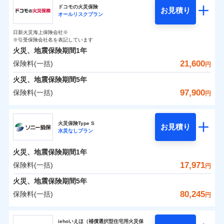
円
円
円
ドコモの火災保険
お見積り
水災
盗難
オールリスクプラン
チューリッヒ保険会社のおすすめポイント
修理費だけでなく、修理と密接に関わる費用も損害保
水濡れ
補償の範囲
※1
？
0
03
4,750
1,650
POINT
家財
騒擾（じょう）
円
険金としてまとめてお支払いします！
円
円
日新火災海上保険会社※
保険料（一括）内訳
01
外部からの落下・
破損・汚損
POINT
※引受保険会社名を表記しています
全国の損害サービス拠点が一日でも早く保険金をお届
飛来・衝突
火災、地震保険期間
1年
けできるよう万全の損害サービス体制で手厚く支援し
21,600
保険料(一括)
火災
風災・雹（ひょ
火災 1年
地震 1年
円
ランキングをもっと見る
ます！
落雷
う）災、雪災
「メディカルアシスト」「介護アシスト」など豊富な
火災、地震保険期間
破裂・爆発
5年
0
12,400
4,950
建物
円
付帯サービスでお客様の日々の生活もしっかりサポー
円
円
97,900
保険料(一括)
円
イチオシ
02
POINT
水災
盗難
トします！
水濡れ
ドコモの火災保険
※1
騒擾（じょう）
0
8,050
1,650
すまいのリスクを6つに整理し、補償内容をシンプルに
家財
円
円
円
上半期
新規契約数ランキング
火災保険Type S
外部からの落下・
破損・汚損
お見積り
わかりやすくしています！
水災なしプラン
飛来・衝突
※
ドコモの火災保険
のおすすめポイント
補償の範囲
？
03
POINT
補償内容
※2
すまいやライフスタイルに応じた契約プランをご用意
当社火災保険新規契約者数より算出[
年
月]（ドコモスマート保険
火災、地震保険期間
1年
保険料（一括）内訳
01
POINT
しています。
ナビ調べ）
17,971
保険料(一括)
円
お客さまのニーズに合わせてオプションの特約のご選
免責金額（自己負
火災
風災・雹（ひょ
免責金額なし
※2
落雷
う）災、雪災
択が可能です。
担額）
火災 1年
地震 1年
火災、地震保険期間
5年
イチオシ
破裂・爆発
02
POINT
建物が全焼・全壊時（延床面積に対する損害の割合が
80,245
保険料(一括)
円
臨時費用
80％以上）には、建物保険金額を全額お支払いいたし
0
8,000
4,950
建物
円
円
円
水災
補償内容
盗難
火災、自然災害、盗難などトータルでカバーし、大
ソニー損害保険株式会社
損害防止費用
ます！
水濡れ
切な住まいをお守りします！
iehoいえほ（補償選択型住宅用火災保
※1
ランキングをもっと見る