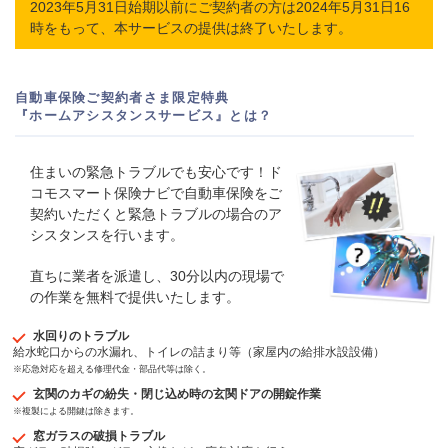
2023年5月31日始期以前にご契約者の方は2024年5月31日16
時をもって、本サービスの提供は終了いたします。
自動車保険ご契約者さま限定特典
『ホームアシスタンスサービス』とは？
住まいの緊急トラブルでも安心です！ド
コモスマート保険ナビで自動車保険をご
契約いただくと緊急トラブルの場合のア
シスタンスを行います。
直ちに業者を派遣し、30分以内の現場で
の作業を無料で提供いたします。
水回りのトラブル
給水蛇口からの水漏れ、トイレの詰まり等（家屋内の給排水設設備）
※応急対応を超える修理代金・部品代等は除く。
玄関のカギの紛失・閉じ込め時の玄関ドアの開錠作業
※複製による開鍵は除きます。
窓ガラスの破損トラブル