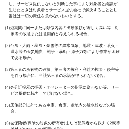
し、サービス提供しないと判断した事により対象者と紛議が
生じたときは対象者とサービス提供会社で解決することとし
当社は一切の責任を負わないものとする。
(1)短期間に同一または類似内容の出動依頼が著しく高い等、対
象者の故意または意図的と考えられる場合。
(2)台風・大雨・暴風・豪雪等の異常気象、地震・津波・噴火・
洪水等の天災地変、戦争・暴動・原子力等により作業が困難
である場合。
(3)第三者の所有物の破損、第三者の権利・利益の権限・侵害等
を伴う場合に、当該第三者の承諾が得られない場合。
(4)身分証提示の拒否・オペレーターの指示に従わない等、サー
ビス提供に協力して頂けない場合。
(5)居住部分以外である車庫、倉庫、敷地内の散水栓などの場
合。
(6)被保険者(保険の対象の所有者)または配偶者から数えて2親等