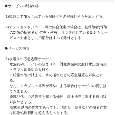
◆サービスの対象物件
(1)現時点で加入されている保険会社の登録住所を対象とする。
(2)マンションやアパート等の集合住宅の場合は、被保険者(保険
の対象の所有者)が専有・占有、且つ居住している部分をサー
ビスの対象とし共用部分はすべて除外とする。
◆サービス内容
(1)水廻りの応急処理サービス
水漏れや、トイレの詰まり等、対象家屋内の給排水設設備の
トラブル応急対応を行う。
※給排水管の詰まり、水の溢れなどの応急処置を対象とす
る。
なお、トラブルの原因が凍結による場合はサービスの提供は
できません。
※部品代、応急処置を超える修理、高圧洗浄に関する費用は
対象外とする。
※30分以内の作業であっても、洗面台・便器などの脱着作業
は応急処理範囲を超えるものとする。