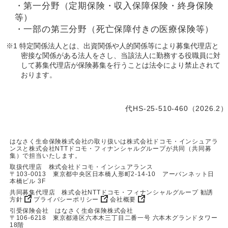
・第一分野（定期保険・収入保障保険・終身保険
等）
・一部の第三分野（死亡保障付きの医療保険等）
※1 特定関係法人とは、出資関係や人的関係等により募集代理店と
密接な関係がある法人をさし、当該法人に勤務する役職員に対
して募集代理店が保険募集を行うことは法令により禁止されて
おります。
代HS-25-510-460（2026.2）
はなさく生命保険株式会社の取り扱いは株式会社ドコモ・インシュアラ
ンスと株式会社NTTドコモ・フィナンシャルグループが共同（共同募
集）で担当いたします。
取扱代理店 株式会社ドコモ・インシュアランス
〒103-0013 東京都中央区日本橋人形町2-14-10 アーバンネット日
本橋ビル 3F
共同募集代理店 株式会社NTTドコモ・フィナンシャルグループ
勧誘
方針
プライバシーポリシー
会社概要
引受保険会社 はなさく生命保険株式会社
〒106-6218 東京都港区六本木三丁目二番一号 六本木グランドタワー
18階