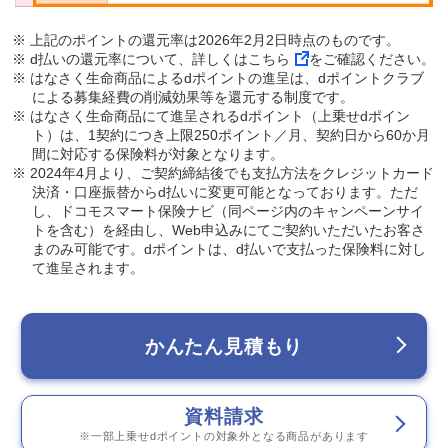
※ 上記のポイントの還元率は2026年2月2日時点のものです。
※ d払いの還元率について、詳しくは
こちら
をご確認ください。
※ はなさく生命商品によるdポイントの進呈は、dポイントクラブ
による募集経費の削減効果等を還元する制度です。
※ はなさく生命商品にて進呈されるdポイント（上乗せdポイン
ト）は、1契約につき上限250ポイント／月、契約日から60か月
間に対応する保険料が対象となります。
※ 2024年4月より、ご契約締結後でも支払方法をクレジットカード
決済・口座振替からd払いに変更可能となっております。ただ
し、ドコモスマート保険ナビ（同ページ内のキャンペーンサイ
トを含む）を経由し、Web申込みにてご契約いただいたお客さ
まのみ可能です。dポイントは、d払いで支払った保険料に対し
て進呈されます。
かんたん見積もり
資料請求
※一部上乗せdポイントの対象外となる商品があります