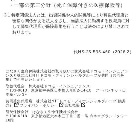
・一部の第三分野（死亡保障付きの医療保険等）
※1 特定関係法人とは、出資関係や人的関係等により募集代理店と
密接な関係がある法人をさし、当該法人に勤務する役職員に対
して募集代理店が保険募集を行うことは法令により禁止されて
おります。
代HS-25-535-460（2026.2）
はなさく生命保険株式会社の取り扱いは株式会社ドコモ・インシュアラ
ンスと株式会社NTTドコモ・フィナンシャルグループが共同（共同募
集）で担当いたします。
取扱代理店 株式会社ドコモ・インシュアランス
〒103-0013 東京都中央区日本橋人形町2-14-10 アーバンネット日
本橋ビル 3F
共同募集代理店 株式会社NTTドコモ・フィナンシャルグループ
勧誘
方針
プライバシーポリシー
会社概要
引受保険会社 はなさく生命保険株式会社
〒106-6218 東京都港区六本木三丁目二番一号 六本木グランドタワー
18階