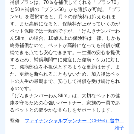
補償プランは、70％を補償してくれる「プラン70」
と50％補償の「プラン50」から選択が可能。「プラ
ン50」を選択すると、月々の保険料は抑えられま
す。また高齢になると、保険料が上がっていくのが
ペット保険では一般的ですが、「げんきナンバーわ
んSlim」の場合、10歳以上の保険料は一律。しかも
終身補償なので、ペットが高齢になっても補償が継
続できる点でも安心できます。一生涯の安心を提供
するため、補償期間中に発症した傷病・ケガに対し
て、発病部位を不担保とするような更新はせず、ま
た、更新を断られることもないため、加入後はペッ
トの人生の最期まで、安心して補償を受け続けられ
るのです。
「げんきナンバーわんSlim」は、大切なペットの健
康を守るための心強いパートナー。家族の一員であ
るペットとの健やかな暮らしをサポートします。
監修
ファイナンシャルプランナー（CFP®）畠中
雅子