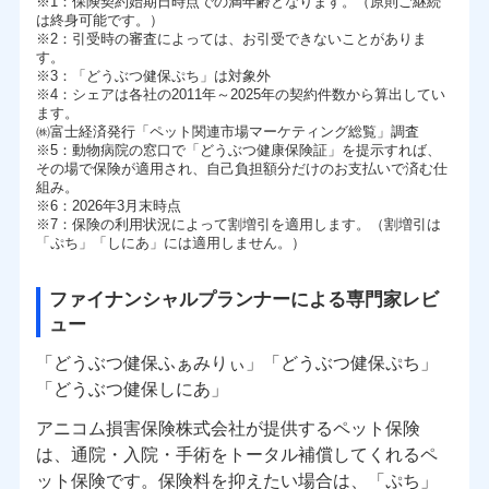
※1
：保険契約始期日時点での満年齢となります。（原則ご継続
は終身可能です。）
※2
：引受時の審査によっては、お引受できないことがありま
す。
※3
：「どうぶつ健保ぷち」は対象外
※4
：シェアは各社の2011年～2025年の契約件数から算出してい
ます。
㈱富士経済発行「ペット関連市場マーケティング総覧」調査
※5
：動物病院の窓口で「どうぶつ健康保険証」を提示すれば、
その場で保険が適用され、自己負担額分だけのお支払いで済む仕
組み。
※6
：2026年3月末時点
※7
：保険の利用状況によって割増引を適用します。（割増引は
「ぷち」「しにあ」には適用しません。）
ファイナンシャルプランナーによる専門家レビ
ュー
「どうぶつ健保ふぁみりぃ」「どうぶつ健保ぷち」
「どうぶつ健保しにあ」
アニコム損害保険株式会社が提供するペット保険
は、通院・入院・手術をトータル補償してくれるペ
ット保険です。保険料を抑えたい場合は、「ぷち」