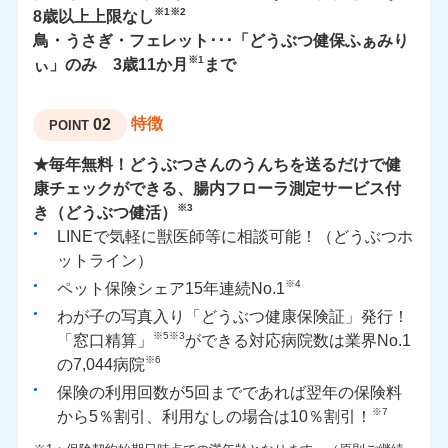
※1※2
8歳以上上限なし
鳥・うさぎ・フェレット･･･「どうぶつ健保ふぁみり
※1
ぃ」のみ 3歳11か月
まで
特徴
02
POINT
★毎年無料！どうぶつさんのうんちを送るだけで健
康チェックができる、腸内フローラ測定サービス付
※3
き（どうぶつ健活）
LINEで気軽に獣医師等に相談可能！（どうぶつホ
ットライン）
※4
ペット保険シェア15年連続No.1
わが子の写真入り「どうぶつ健康保険証」発行！
※5※3
「窓口精算」
ができる対応病院数は業界No.1
※6
の7,044病院
保険の利用回数が5回までであれば翌年の保険料
※7
から5％割引、利用なしの場合は10％割引！