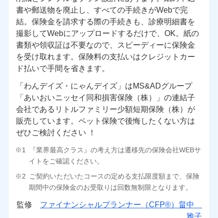
書や郵送物を廃止し、すべての手続きがWebで完
結。保険金を請求する際の手続きも、診療明細書を
撮影してWebにアップロードするだけで、OK。紙の
書類や領収証は不要なので、スピーディーに保険金
を受け取れます。保険料の支払いはクレジットカー
ド払いで手間を省きます。
「わんデイズ・にゃんデイズ」はMS&ADグループ
「あいおいニッセイ同和損害保険（株）」の連結子
会社であるリトルファミリー少額短期保険（株）が
販売しています。ペット保険で後悔したくない方は
ぜひご検討ください ！
『業界最高クラス』の考え方は遷移先の保険会社WEBサ
イトをご確認ください。
ご契約いただいたコースの定める支払限度額まで、保険
期間中の保険金のお受取りは回数無制限となります。
監修
ファイナンシャルプランナー（CFP®）畠中
雅子