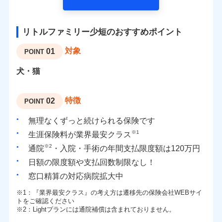
リトルファミリー少短のおすすめポイント
対象
01
POINT
犬・猫
特徴
02
POINT
無理なくずっと続けられる保険です
※1
生涯保険料が業界最安クラス
※2
通院
・入院・手術の年間支払限度額は120万円
日額の限度額や支払回数制限なし！
窓口精算の対応病院拡大中
※1
：『業界最安クラス』の考え方は遷移先の保険会社WEBサイ
トをご確認ください
※2
：Lightプランには通院補償は含まれておりません。