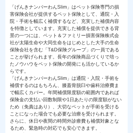
「げんきナンバーわんSlim」はペット保険専門の損
害保険会社が提供するペット保険として、通院・入
院・手術を幅広く補償するなど、充実した補償内容
を特徴としています。充実した補償を提供できる背
景の一つには、ペット＆ファミリー損害保険株式会
社が太陽生命や大同生命をはじめとした大手の生命
保険会社を含む「T&D保険グループ」の一員である
ことが挙げられます。長年の保険商品づくりで培っ
たノウハウをペット保険の開発にも活かしているか
らです。
「げんきナンバーわんSlim」は通院・入院・手術を
補償するのはもちろん、膝蓋骨脱臼や歯科治療費ま
で幅広くカバー。年間補償限度額の範囲内であれば
保険金の支払い回数制限や1日あたりの限度額がない
ため（免責はあり）、大切なペットが手術を受ける
ことになった場合でも必要な治療を受けられます。
さらに、休日や夜間の時間外診療費も補償対象とな
るため、緊急時の対応でも安心できます。