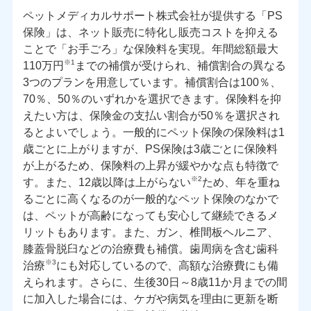
ペットメディカルサポート株式会社が提供する「PS
保険」は、ネット販売に特化し販売コストを抑える
ことで「お手ごろ」な保険料を実現。年間総額最大
※1
110万円
までの補償が受けられ、補償割合の異なる
3つのプランを用意しています。補償割合は100％、
70％、50％のいずれかを選択できます。保険料を抑
えたい方は、保険金の支払い割合が50％を選択され
るとよいでしょう。一般的にペット保険の保険料は1
歳ごとに上がりますが、PS保険は3歳ごとに保険料
が上がるため、保険料の上昇が緩やかな点も特徴で
※2
す。また、12歳以降は上がらない
ため、年を重ね
るごとに高くなるのが一般的なペット保険のなかで
は、ペットが高齢になっても安心して継続できるメ
リットもあります。また、ガン、椎間板ヘルニア、
膝蓋骨脱臼などの治療費も補償。歯周病を含む歯科
※3
治療
にも対応しているので、高額な治療費にも備
えられます。さらに、生後30日～8歳11か月までの間
に加入した場合には、ケガや病気を理由に更新を断