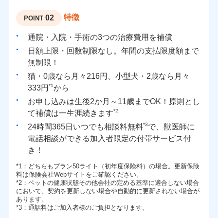
特徴
02
POINT
通院・入院・手術の3つの治療費用を補償
日額上限・回数制限なし。年間の支払限度額まで
無制限！
猫・0歳なら月々216円、小型犬・2歳なら月々
*1
333円
から
お申し込みは生後2か月～11歳までOK！原則とし
*2
て補償は一生涯続きます
*3
24時間365日いつでも相談料無料
で、獣医師に
電話相談ができる加入者限定の付帯サービス付
き！
*1
：どちらもプラン50ライト（初年度保険料）の場合。更新保険
料は保険会社Webサイトをご確認ください。
*2
：ペットの健康状態その他会社の定める基準に適合しない場合
において、契約を更新しない場合や自動的に更新されない場合が
あります。
*3
：通話料はご加入者様のご負担となります。