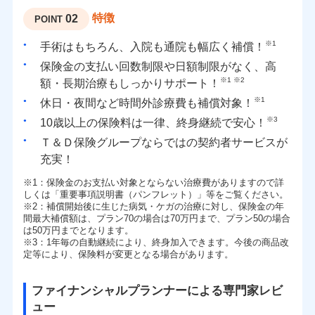
特徴
02
POINT
※1
手術はもちろん、入院も通院も幅広く補償！
保険金の支払い回数制限や日額制限がなく、高
※1 ※2
額・長期治療もしっかりサポート！
※1
休日・夜間など時間外診療費も補償対象！
※3
10歳以上の保険料は一律、終身継続で安心！
Ｔ＆Ｄ保険グループならではの契約者サービスが
充実！
※1
：保険金のお支払い対象とならない治療費がありますので詳
しくは「重要事項説明書（パンフレット）」等をご覧ください。
※2
：補償開始後に生じた病気・ケガの治療に対し、保険金の年
間最大補償額は、プラン70の場合は70万円まで、プラン50の場合
は50万円までとなります。
※3
：1年毎の自動継続により、終身加入できます。今後の商品改
定等により、保険料が変更となる場合があります。
ファイナンシャルプランナーによる専門家レビ
ュー