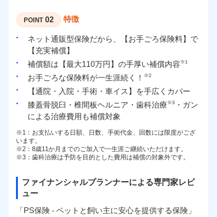
特徴
02
POINT
ネット通販型保険だから、【お手ごろ保険料】で
【充実補償】
※1
補償額は【最大110万円】の手厚い補償内容
※2
お手ごろな保険料が一生涯続く！
【通院・入院・手術・車イス】を手広くカバー
※3
膝蓋骨脱臼・椎間板ヘルニア・歯科治療
・ガン
による治療費用も補償対象
※1
：お支払いする日額、日数、手術代金、回数には限度がござ
います。
※2
：8歳11か月までのご加入で一生涯ご継続いただけます。
※3
：歯科治療は予防を目的とした費用は補償の対象外です。
ファイナンシャルプランナーによる専門家レビ
ュー
「PS保険 - ペットと飼い主に安心を提供する保険」