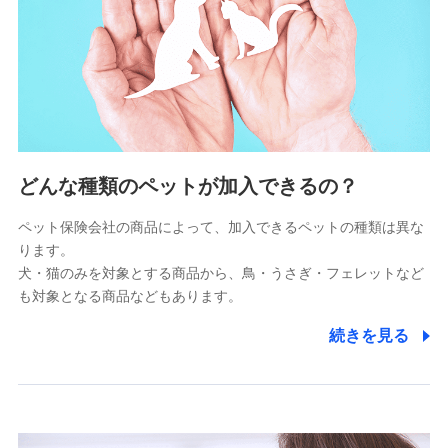
供し、金融商品等の契約を勧奨するため
アンケートやキャンペーン等の実施のため
上記に係る連絡・手続き・管理等付帯業務を行うため
5.通話録音にて取得する情報
電話対応の品質向上およびお問合せ内容の正確な把握のため
6.採用応募者の個人情報
どんな種類のペットが加入できるの？
採用選考および入社手続を実施するため
ペット保険会社の商品によって、加入できるペットの種類は異な
ります。
7.社員（従業者）の個人情報
犬・猫のみを対象とする商品から、鳥・うさぎ・フェレットなど
人事･勤怠･健康・労務等の管理、給与支給、福利厚生・採用
も対象となる商品などもあります。
退職関連処理等の各種手続きのため、当社と従業員または従
業員同士の連絡のため
続きを見る
8.取引先個人情報
取引先としての選定業務、営業情報の提供業務、契約締結手
続き業務、取引管理業務、およびこれらに準ずる業務の遂行
のため