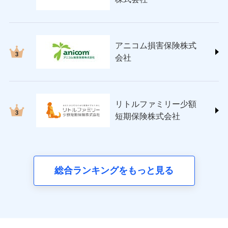
(https://www.nisshinfire.co.jp/)
ペット＆ファミリー損害保険株式会社
(https://www.petfamilyins.co.jp/)
三井住友海上火災保険株式会社 (https://www.ms-
アニコム損害保険株式
ins.com/)
会社
三井ダイレクト損害保険株式会社
(https://www.mitsui-direct.co.jp/)
■生命保険
リトルファミリー少額
アクサ生命保険株式会社
短期保険株式会社
（https://www.axa.co.jp/）
SBI生命保険株式会社（https://www.sbilife.co.jp/）
FWD生命保険株式会社
（https://www.fwdlife.co.jp/）
ソニー生命保険株式会社
総合ランキングをもっと見る
（https://www.sonylife.co.jp）
SOMPOひまわり生命保険株式会社
（https://www.himawari-life.co.jp/）
第一ネオ生命保険株式会社
（https://neofirst.co.jp/）