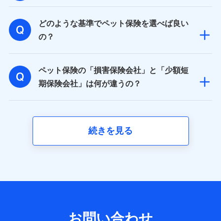
取得した、以下の情報などの個人データ
どのような基準でペット保険を選べば良い
基本情報
氏名、電話番号、メールアドレス、お客さまの識別子、属
の？
性、連絡先、dポイントサービスのご利用に関する情報。例
として、dポイントカード番号、性別、年齢、家族構成、住
所、dポイント残高、dポイント利用履歴などが含まれます。
ペット保険の「損害保険会社」と「少額短
利用情報
当社又は株式会社NTTドコモが提供する各種サービスなどの
期保険会社」は何が違うの？
ご契約・ご利用などに関する情報。例として、当社又は株式
会社NTTドコモが提供する各種サービスのご契約状態・ご利
用履歴インターネット利用時の行動に関する情報、アプリケ
ーション利用時の行動に関する情報、購入されたサービスや
商品の名称・購入場所・決済に関する情報、アンケートの回
続きを見る
答に関する情報などが含まれます。
保険関連サービス情報
当社又は株式会社NTTドコモが提供する保険関連サービスに
関して取得し、又は保有する情報。例として、見積請求受付
時、資料請求受付時又はユーザー登録受付時に提供いただい
た情報（氏名、住所、生年月日、性別、保険契約者と被保険
者の関係、保険加入の目的、保険商品の内容、保険料、保険
料のお支払方法、車のメーカーや走行距離などの情報、建物
の構造や築年数などの情報、ペットの種類や年齢など）及び
お問い合わせ
お客様との応対記録 （お客様に提示した比較見積の試算結