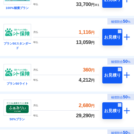
33,700
円
年払
※1
100%補償プラン
50
補償割合
%
1,116
円
月払
お見積り
13,059
円
年払
プラン50スタンダー
ド
50
補償割合
%
360
円
月払
お見積り
4,212
円
年払
プラン50ライト
50
補償割合
%
2,680
円
月払
お見積り
29,290
円
年払
50%プラン
50
補償割合
%