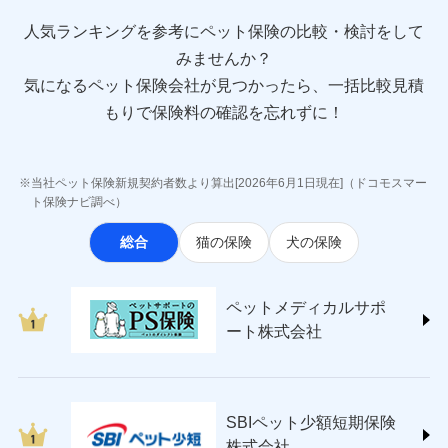
direct.co.jp/)
アニコム損害保険株式会社 (https://www.anicom-
人気ランキングを参考にペット保険の比較・検討をして
sompo.co.jp/)
みませんか？
東京海上ダイレクト損害保険株式会社
気になるペット保険会社が見つかったら、一括比較見積
(https://www.e-design.net/)
AIG損害保険株式会社
もりで保険料の確認を忘れずに！
(https://www.aig.co.jp/sonpo)
ＳＢＩ損害保険株式会社
(https://www.sbisonpo.co.jp/)
当社ペット保険新規契約者数より算出[2026年6月1日現在]（ドコモスマー
ジェイアイ傷害火災保険株式会社
ト保険ナビ調べ）
(https://www.jihoken.co.jp/)
総合
猫の保険
犬の保険
ソニー損害保険株式会社
(https://www.sonysonpo.co.jp/)
損害保険ジャパン株式会社 (https://www.sompo-
ペットメディカルサポ
japan.co.jp/)
ート株式会社
ＳＯＭＰＯダイレクト損害保険株式会社
(https://www.sompo-direct.co.jp/)
チューリッヒ保険会社 (https://www.zurich.co.jp/)
東京海上日動火災保険株式会社
(https://www.tokiomarine-nichido.co.jp/)
SBIペット少額短期保険
日新火災海上保険株式会社
株式会社