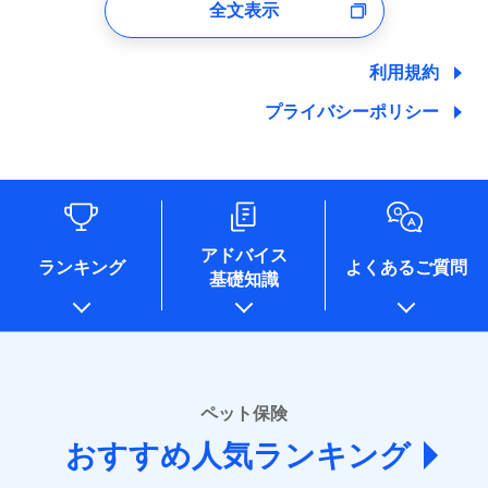
全文表示
ユーザー登録受付および、管理のため
郵便、電話、およびＥメール等により、当社と取引のあるも
しくは委託を受けている保険会社・提携会社の保険その他に
利用規約
関する情報を提供し、金融商品等の契約を勧奨するため、ま
た維持管理等の委託業務遂行のため、またそれらに付帯、関
プライバシーポリシー
連する当社および提携会社のサービスを案内、提供するため
（なお、当社は複数の保険会社と取引があり、取得した個人
情報を取引のある他の保険会社の商品・サービスをご提案す
るために利用させていただくことがあります。）
各種セミナーの開催のため
コンサルティングサービスの実施のため
アドバイス
アンケートやキャンペーン等の実施のため
ランキング
よくあるご質問
上記に係る案内・手続き・管理等付帯業務を行うため
基礎知識
* 当社が委託を受けている保険会社の情報は、保険会社
のホームページに掲載しておりますので、ご確認くださ
い。
■損害保険
ペット保険
あいおいニッセイ同和損害保険株式会社
(https://www.aioinissaydowa.co.jp/)
おすすめ人気ランキング
アクサ損害保険株式会社 (https://www.axa-