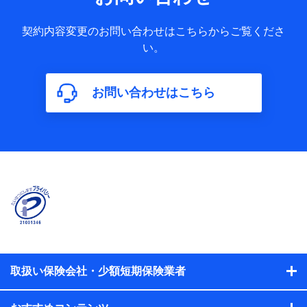
果情報、メールマガジンを提供した際のメール内容や送信履
歴の情報及び保険の更改案内等を提供した際のメール内容や
契約内容変更のお問い合わせはこちらからご覧くださ
送信履歴などの情報）が含まれます。
い。
保険契約情報
当社又は株式会社NTTドコモが取得し、又は保有する保険契
約に関する情報。例として、保険契約者及び被保険者の氏
名、住所、生年月日、性別、保険契約者と被保険者の関係、
お問い合わせはこちら
保険加入の目的、保険商品の内容、保険料、保険料のお支払
方法、車のメーカーや走行距離などの情報、建物の構造や築
年数などの情報、ペットの種類や年齢などの情報などが含ま
れます。
【共同して利用する者の範囲】
当社
株式会社NTTドコモ
【利用する者の利用目的】
当社又は株式会社NTTドコモが提供する保険関連サービスに
おけるユーザ登録受付および管理のため
当社又は株式会社NTTドコモと取引のあるもしくは委託を受
取扱い保険会社・少額短期保険業者
けている保険会社・提携会社の保険その他に関する情報を提
供するため、また維持管理等の委託業務遂行のため、またそ
れらに付帯、関連する当社、株式会社NTTドコモおよび提携