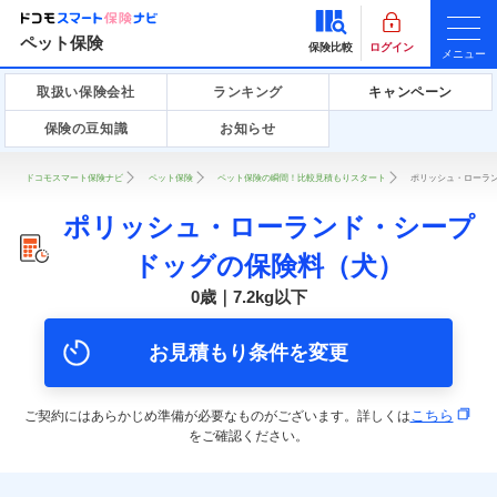
ペット保険
保険比較
ログイン
メニュー
取扱い保険会社
ランキング
キャンペーン
保険の豆知識
お知らせ
ドコモスマート保険ナビ
ペット保険
ペット保険の瞬間！比較見積もりスタート
ポリッシュ・ローラン
ポリッシュ・ローランド・シープ
ドッグの保険料（犬）
0歳｜7.2kg以下
お見積もり条件を変更
こちら
ご契約にはあらかじめ準備が必要なものがございます。詳しくは
をご確認ください。