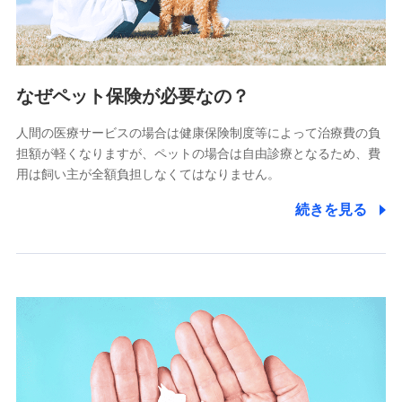
(https://www.littlefamily-ssi.com/)
2.共同募集を行う代理店から受領する個人情報
郵便、電話、およびＥメール等により、当社と取引のあるも
なぜペット保険が必要なの？
しくは委託を受けている保険会社・提携会社の保険その他に
関する情報を提供し、金融商品等の契約を勧奨するため、ま
人間の医療サービスの場合は健康保険制度等によって治療費の負
た維持管理等の委託業務遂行のため、またそれらに付帯、関
連する当社および提携会社のサービスを案内、提供するため
担額が軽くなりますが、ペットの場合は自由診療となるため、費
（なお、当社は複数の保険会社と取引があり、取得した個人
用は飼い主が全額負担しなくてはなりません。
情報を取引のある他の保険会社の商品・サービスをご提案す
るために利用させていただくことがあります。）
続きを見る
上記に係る連絡・手続き・管理等付帯業務を行うため
3.セミナー募集サイトから取得した個人情報
各種セミナーの案内、開催のため
上記に係る連絡・手続き・管理等付帯業務を行うため
4.家族・友達紹介にて取得した個人情報
被紹介者への連絡、及び当社と取引のあるもしくは委託を受
けている保険会社・提携会社の保険その他に関する情報を提