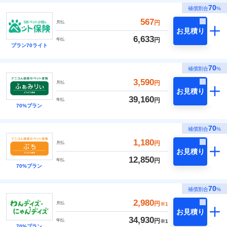
70
補償割合
%
567
円
月払
お見積り
6,633
円
年払
プラン70ライト
70
補償割合
%
3,590
円
月払
お見積り
39,160
円
年払
70%プラン
70
補償割合
%
1,180
円
月払
お見積り
12,850
円
年払
70%プラン
70
補償割合
%
2,980
円
月払
※1
お見積り
34,930
円
年払
※1
70%プラン