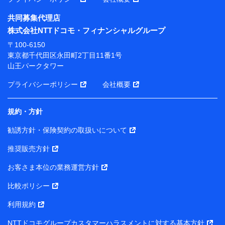
共同募集代理店
※ 当社および株式会社NTTドコモは、お客さまの情報
株式会社NTTドコモ・フィナンシャルグループ
を利用させていただくにあたっては、「NTTドコモ パー
ソナルデータ憲章」に定める行動原則を順守します 。
〒100-6150
※ パーソナルデータダッシュボードの「第三者提供の
東京都千代田区永田町2丁目11番1号
管理」の設定状態にかかわらず、共同利用する場合があ
山王パークタワー
ります。
プライバシーポリシー
会社概要
※ dポイントクラブ会員ではないお客さま（2019年12
月11日以降、一度もdポイントクラブ会員であったこと
がないお客さまに限る）に関する、2019年12月10日以
規約・方針
前に取得した個人データは、こちら の利用目的の範囲内
勧誘方針・保険契約の取扱いについて
に限って共同利用します。
推奨販売方針
当社は株式会社NTTドコモ・フィナンシャルグループ
との間で、以下のとおり個人データを共同利用しま
お客さま本位の業務運営方針
す。
比較ポリシー
【共同して利用される利用データの項目】
利用規約
当社または株式会社NTTドコモ・フィナンシャルグルー
NTTドコモグループカスタマーハラスメントに対する基本方針
プがサービス提供等を通じて取得した、以下の情報など