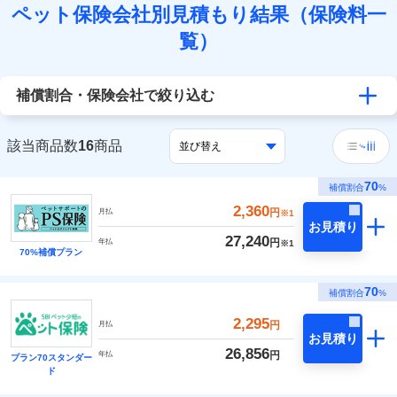
ペット保険会社別見積もり結果（保険料一
覧）
補償割合・保険会社で絞り込む
該当商品数
16
商品
70
補償割合
%
2,360
円
月払
※1
お見積り
27,240
円
年払
※1
70%補償プラン
70
補償割合
%
2,295
円
月払
お見積り
26,856
円
年払
プラン70スタンダー
ド