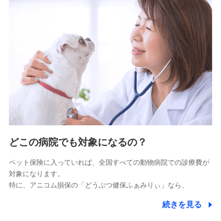
9.お問い合わせ情報
各種お問い合わせに対応するため
10.受託業務の 個人情報
受託業務の遂行およびこれらに準ずる業務の遂行のため
11.マイカー通勤管理クラウド並びに法人向けASPサー
ビスに関してのお問い合わせ情報
各種お問い合わせに対応するため
当社のサービスに関する情報提供や、皆様に有用なお知らせ
をお送りするため
どこの病院でも対象になるの？
アンケートの送付のため
当社のサービスや媒体の運営改善に必要なデータを解析し、
ペット保険に入っていれば、全国すべての動物病院での診療費が
分析するため
対象になります。
当社の対応品質向上やお問い合わせ内容の正確な把握のため
特に、アニコム損保の「どうぶつ健保ふぁみりぃ」なら、
個人情報保護管理者の職名、連絡先
株式会社ドコモ・インシュアランス 営業部長
続きを見る
〒103-0013 東京都中央区日本橋人形町2-14-10 アー