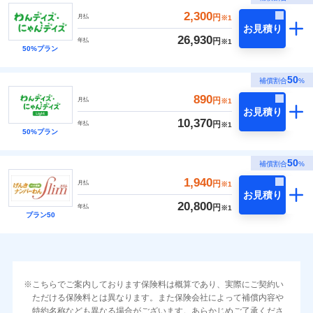
2,300
円
月払
※1
お見積り
26,930
円
年払
※1
50%プラン
50
補償割合
%
890
円
月払
※1
お見積り
10,370
円
年払
※1
50%プラン
50
補償割合
%
1,940
円
月払
※1
お見積り
20,800
円
年払
※1
プラン50
こちらでご案内しております保険料は概算であり、実際にご契約い
ただける保険料とは異なります。また保険会社によって補償内容や
特約名称なども異なる場合がございます。あらかじめご了承くださ