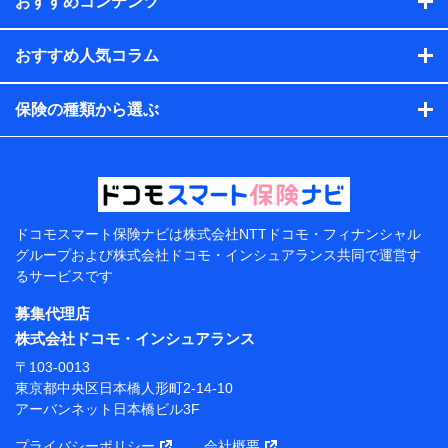
おすすめコンテンツ
会社のサービスを案内、提供するため
（各サービスで取得したサービス利用履歴、ウェブサイトの
閲覧履歴、購買履歴、ご契約内容等のパーソナルデータを分
おすすめ人気コラム
析して、お客さまの趣味・嗜好・傾向に応じたサービス・商
品等に関するご提案や広告の配信等を行うことがありま
保険の種類から選ぶ
す。）
各種セミナーの開催のため
コンサルティングサービスの実施のため
アンケートやキャンペーン等の実施のため
上記に係る案内・手続き・管理等付帯業務を行うため
【当該個人データの管理について責任を有する者の名
称・住所・代表者名】
ドコモスマート保険ナビは
株式会社NTTドコモ・フィナンシャル
グループおよび
株式会社ドコモ・インシュアランス共同で
運営す
当該個人データを取り扱う各共同利用者（詳細は次のと
るサービスです
おり）
募集代理店
東京都千代田区永田町2丁目11番1号 山王パークタワー
株式会社NTTドコモ 代表取締役社長 前田 義晃
株式会社ドコモ・インシュアランス
〒103-0013
東京都中央区日本橋人形町2-14-10 アーバンネット日
東京都中央区日本橋人形町2-14-10
本橋ビル 3F
アーバンネット日本橋ビル3F
株式会社ドコモ・インシュアランス 代表取締役社
プライバシーポリシー
会社概要
長 吉村 忠義