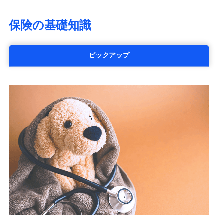
大樹生命保険株式会社（https://www.taiju-
life.co.jp）
保険の基礎知識
太陽生命保険株式会社（https://www.taiyo-
seimei.co.jp）
チューリッヒ生命保険株式会社
ピックアップ
（https://www.zurichlife.co.jp/）
東京海上日動あんしん生命保険株式会社
（https://www.tmn-anshin.co.jp/）
なないろ生命保険株式会社
（https://www.nanairolife.co.jp/）
日本生命保険相互会社
（https://www.nissay.co.jp）
はなさく生命保険株式会社
（https://www.life8739.co.jp/）
マニュライフ生命保険株式会社
（https://www.manulife.co.jp/）
三井住友海上あいおい生命保険株式会社
（https://www.msa-life.co.jp/）
メットライフ生命株式会社
(https://www.metlife.co.jp/)