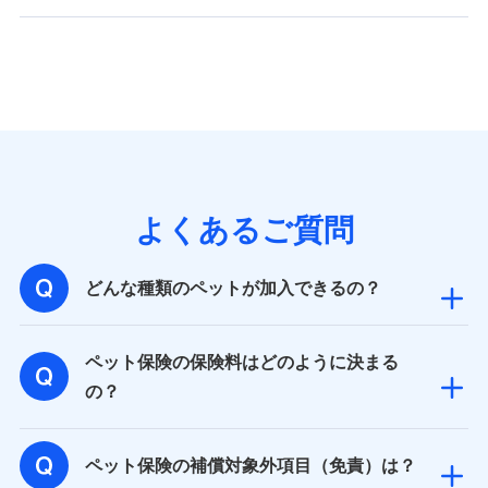
バンネット日本橋ビル 3F
株式会社ドコモ・インシュアランス
個人情報の第三者提供について
当社ではご本人の同意がある場合または法令に基づく場
合を除き、第三者に提供いたしません。
業務の委託
よくあるご質問
当社は利用目的の達成に必要な範囲内において個人情報
の取り扱いの全部または一部を委託する場合がありま
す。
どんな種類のペットが加入できるの？
個人データの共同利用
ペット保険の保険料はどのように決まる
当社は株式会社NTTドコモとの間で、以下のとおり個
の？
人データを共同利用します。
【共同して利用される利用データの項目】
ペット保険の補償対象外項目（免責）は？
当社又は株式会社NTTドコモがサービス提供等を通じて