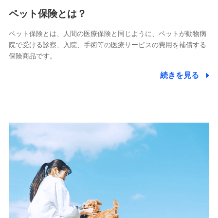
メディケア生命保険株式会社
（https://www.medicarelife.com/）
ペット保険とは？
■少額短期保険
ペット保険とは、人間の医療保険と同じように、ペットが動物病
株式会社アシロ少額短期保険
院で受ける診察、入院、手術等の医療サービスの費用を補償する
(https://kailash.co.jp/)
保険商品です。
SBIいきいき少額短期保険会社 (https://www.i-
sedai.com/)
続きを見る
SBIペット少額短期保険株式会社
(https://www.sbipet-ssi.co.jp/)
SBIリスタ少額短期保険会社
(https://www.jishin.co.jp/)
スマートプラス少額短期保険株式会社
（https://www.smartplus-insurance.com/）
チューリッヒ少額短期保険株式会社
(https://www.zurichssi.co.jp/)
Tokio Marine X少額短期保険株式会社
(https://www.tokiomarine-x.co.jp/)
ペットメディカルサポート株式会社
(https://pshoken.co.jp/)
リトルファミリー少額短期保険株式会社