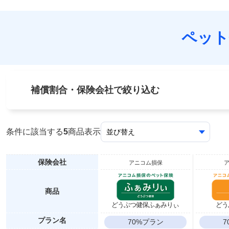
ペット
補償割合・保険会社で絞り込む
条件に該当する
5
商品表示
保険会社
アニコム損保
商品
どうぶつ健保ふぁみりぃ
どう
プラン名
70%プラン
7