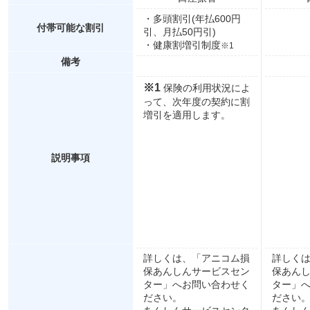
・多頭割引(年払600円
付帯可能な割引
引、月払50円引)
・健康割増引制度
※1
備考
※1
保険の利用状況によ
って、次年度の契約に割
増引を適用します。
説明事項
詳しくは、「アニコム損
詳しく
保あんしんサービスセン
保あん
ター」へお問い合わせく
ター」
ださい。
ださい