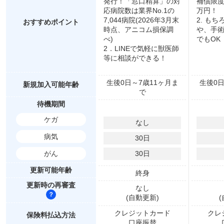
発行！「窓口精算」の対
補償限度
応病院数は業界No.1の
万円！
7,044病院(2026年3月末
2. も
おすすめポイント
時点、アニコム損保調
や、手
べ)
でもOK
2．LINEで気軽に獣医師
等に相談ができる！
生後0日～7歳11ヶ月ま
生後0日
新規加入可能年齢
で
待機期間
ケガ
なし
病気
30
日
がん
30
日
更新可能年齢
終身
更新時の再審査
なし
(自動更新)
クレジットカード
クレ
保険料払込方法
口座振替