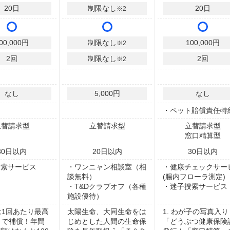
20
日
制限なし
20
日
※2
00,000
円
制限なし
100,000
円
※2
2
回
制限なし
2
回
※2
なし
5,000円
なし
・ペット賠償責任特
立替請求型
立替請求型
立替請求型
窓口精算型
30
日以内
20
日以内
30
日以内
捜索サービス
・ワンニャン相談室（相
・健康チェックサー
談無料）
(腸内フローラ測定)
・T&Dクラブオフ（各種
・迷子捜索サービス
施設優待）
術は1回あたり最高
太陽生命、大同生命をは
1. わが子の写真入り
まで補償！年間
じめとした人間の生命保
「どうぶつ健康保険