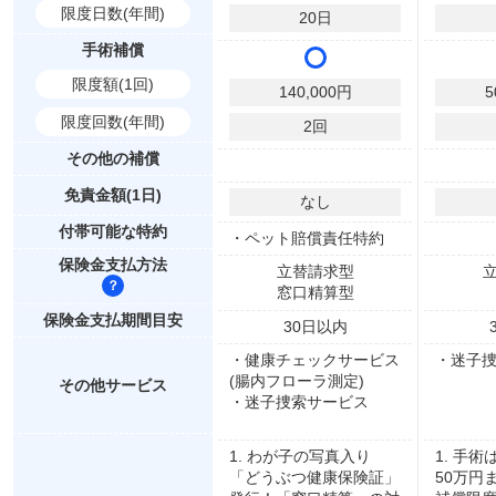
限度日数(年間)
20
日
手術補償
限度額(1回)
140,000
円
5
限度回数(年間)
2
回
その他の補償
免責金額(1日)
なし
付帯可能な特約
・ペット賠償責任特約
保険金支払方法
立替請求型
窓口精算型
保険金支払期間目安
30
日以内
・健康チェックサービス
・迷子
(腸内フローラ測定)
その他サービス
・迷子捜索サービス
1. わが子の写真入り
1. 手
「どうぶつ健康保険証」
50万円