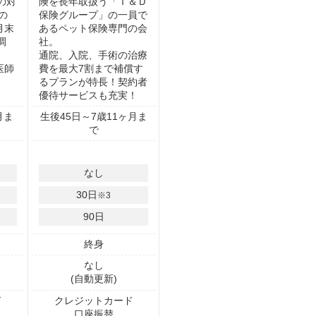
の対
険を長年取扱う「Ｔ＆Ｄ
の
保険グループ」の一員で
3月末
あるペット保険専門の会
調
社。
通院、入院、手術の治療
医師
費を最大7割まで補償す
るプランが特長！契約者
優待サービスも充実！
月ま
生後45日～7歳11ヶ月ま
で
なし
30
日
※3
90
日
終身
なし
(自動更新)
ド
クレジットカード
口座振替