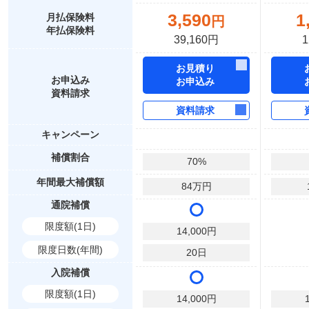
3,590
1
月払保険料
円
年払保険料
39,160円
1
お見積り
お申込み
お申込み
資料請求
資料請求
キャンペーン
補償割合
70
%
年間最大補償額
84
万円
通院補償
限度額(1日)
14,000
円
限度日数(年間)
20
日
入院補償
限度額(1日)
14,000
円