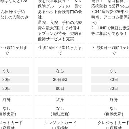
額はなんと128
険を長年取扱う「Ｔ＆Ｄ
発行！「窓口精算」
保険グループ」の一員で
応病院数は業界No.1
ちろん日帰り手術
あるペット保険専門の会
7,044病院(2026年
術なしの入院のみ
社。
時点、アニコム損保
通院、入院、手術の治療
べ)
費を最大7割まで補償す
2．LINEで気軽に獣
るプランが特長！契約者
等に相談ができる！
優待サービスも充実！
～7歳11ヶ月ま
生後45日～7歳11ヶ月ま
生後0日～7歳11ヶ
で
で
で
なし
なし
なし
30
日
30
日
30
日
※3
30
日
90
日
30
日
終身
終身
終身
なし
なし
なし
(自動更新)
(自動更新)
(自動更新)
ジットカード
クレジットカード
クレジットカー
口座振替
口座振替
口座振替