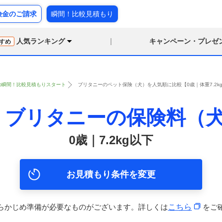
険金のご請求
瞬間！比較見積もり
人気ランキング
キャンペーン・プレゼ
すめ
の瞬間！比較見積もりスタート
ブリタニーのペット保険（犬）を人気順に比較【0歳｜体重7.2k
ブリタニーの保険料（
0歳｜7.2kg以下
お見積もり条件を変更
らかじめ準備が必要なものがございます。詳しくは
こちら
をご