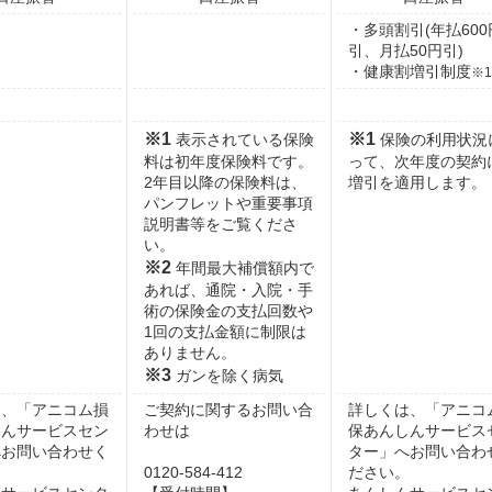
・多頭割引(年払600
引、月払50円引)
・健康割増引制度
※1
※1
※1
表示されている保険
保険の利用状況
料は初年度保険料です。
って、次年度の契約
2年目以降の保険料は、
増引を適用します。
パンフレットや重要事項
説明書等をご覧くださ
い。
※2
年間最大補償額内で
あれば、通院・入院・手
術の保険金の支払回数や
1回の支払金額に制限は
ありません。
※3
ガンを除く病気
は、「アニコム損
ご契約に関するお問い合
詳しくは、「アニコ
しんサービスセン
わせは
保あんしんサービス
へお問い合わせく
ター」へお問い合わ
。
0120-584-412
ださい。