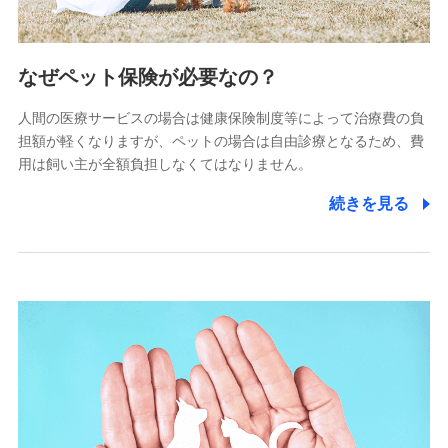
2.共同募集を行う代理店から受領する個人情報
郵便、電話、およびＥメール等により、当社と取引のあるも
なぜペット保険が必要なの？
しくは委託を受けている保険会社・提携会社の保険その他に
関する情報を提供し、金融商品等の契約を勧奨するため、ま
人間の医療サービスの場合は健康保険制度等によって治療費の負
た維持管理等の委託業務遂行のため、またそれらに付帯、関
連する当社および提携会社のサービスを案内、提供するため
担額が軽くなりますが、ペットの場合は自由診療となるため、費
（なお、当社は複数の保険会社と取引があり、取得した個人
用は飼い主が全額負担しなくてはなりません。
情報を取引のある他の保険会社の商品・サービスをご提案す
るために利用させていただくことがあります。）
続きを見る
上記に係る連絡・手続き・管理等付帯業務を行うため
3.セミナー募集サイトから取得した個人情報
各種セミナーの案内、開催のため
上記に係る連絡・手続き・管理等付帯業務を行うため
4.家族・友達紹介にて取得した個人情報
被紹介者への連絡、及び当社と取引のあるもしくは委託を受
けている保険会社・提携会社の保険その他に関する情報を提
供し、金融商品等の契約を勧奨するため
アンケートやキャンペーン等の実施のため