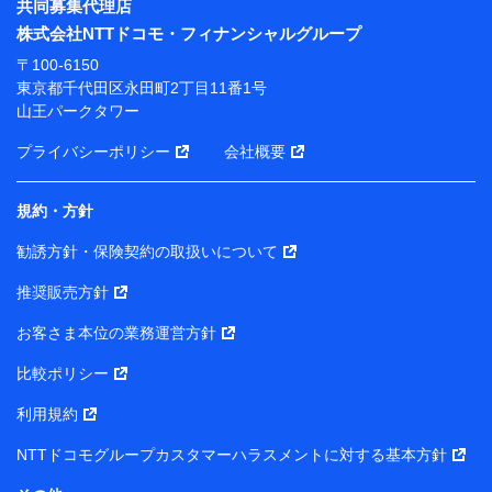
共同募集代理店
※ 当社および株式会社NTTドコモは、お客さまの情報
株式会社NTTドコモ・フィナンシャルグループ
を利用させていただくにあたっては、「NTTドコモ パー
ソナルデータ憲章」に定める行動原則を順守します 。
〒100-6150
※ パーソナルデータダッシュボードの「第三者提供の
東京都千代田区永田町2丁目11番1号
管理」の設定状態にかかわらず、共同利用する場合があ
山王パークタワー
ります。
プライバシーポリシー
会社概要
※ dポイントクラブ会員ではないお客さま（2019年12
月11日以降、一度もdポイントクラブ会員であったこと
がないお客さまに限る）に関する、2019年12月10日以
規約・方針
前に取得した個人データは、こちら の利用目的の範囲内
勧誘方針・保険契約の取扱いについて
に限って共同利用します。
推奨販売方針
当社は株式会社NTTドコモ・フィナンシャルグループ
との間で、以下のとおり個人データを共同利用しま
お客さま本位の業務運営方針
す。
比較ポリシー
【共同して利用される利用データの項目】
利用規約
当社または株式会社NTTドコモ・フィナンシャルグルー
NTTドコモグループカスタマーハラスメントに対する基本方針
プがサービス提供等を通じて取得した、以下の情報など
の個人データ