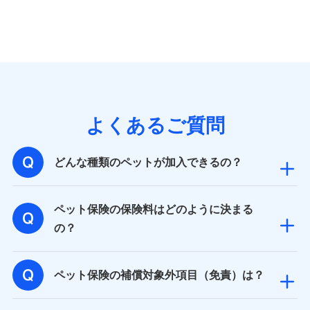
個人情報の第三者提供について
当社ではご本人の同意がある場合または法令に基づく場
合を除き、第三者に提供いたしません。
業務の委託
よくあるご質問
当社は利用目的の達成に必要な範囲内において個人情報
の取り扱いの全部または一部を委託する場合がありま
す。
どんな種類のペットが加入できるの？
個人データの共同利用
ペット保険の保険料はどのように決まる
当社は株式会社NTTドコモとの間で、以下のとおり個
の？
人データを共同利用します。
【共同して利用される利用データの項目】
ペット保険の補償対象外項目（免責）は？
当社又は株式会社NTTドコモがサービス提供等を通じて
取得した、以下の情報などの個人データ