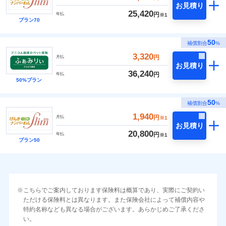
お見積り
25,420
円
年払
※1
プラン70
50
補償割合
%
3,320
円
月払
お見積り
36,240
円
年払
50%プラン
50
補償割合
%
1,940
円
月払
※1
お見積り
20,800
円
年払
※1
プラン50
こちらでご案内しております保険料は概算であり、実際にご契約い
ただける保険料とは異なります。また保険会社によって補償内容や
特約名称なども異なる場合がございます。あらかじめご了承くださ
い。