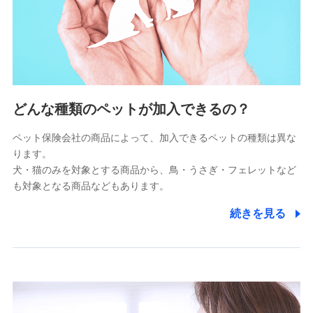
上記に係る連絡・手続き・管理等付帯業務を行うため
5.通話録音にて取得する情報
電話対応の品質向上およびお問合せ内容の正確な把握のため
6.採用応募者の個人情報
どんな種類のペットが加入できるの？
採用選考および入社手続を実施するため
ペット保険会社の商品によって、加入できるペットの種類は異な
ります。
7.社員（従業者）の個人情報
犬・猫のみを対象とする商品から、鳥・うさぎ・フェレットなど
人事･勤怠･健康・労務等の管理、給与支給、福利厚生・採用
も対象となる商品などもあります。
退職関連処理等の各種手続きのため、当社と従業員または従
業員同士の連絡のため
続きを見る
8.取引先個人情報
取引先としての選定業務、営業情報の提供業務、契約締結手
続き業務、取引管理業務、およびこれらに準ずる業務の遂行
のため