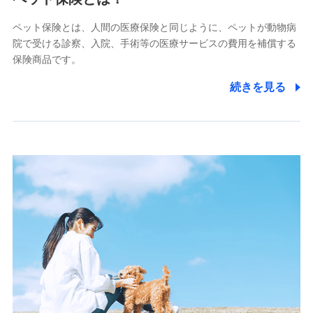
■少額短期保険
ペット保険とは、人間の医療保険と同じように、ペットが動物病
株式会社アシロ少額短期保険
院で受ける診察、入院、手術等の医療サービスの費用を補償する
(https://kailash.co.jp/)
保険商品です。
SBIいきいき少額短期保険会社 (https://www.i-
sedai.com/)
続きを見る
SBIペット少額短期保険株式会社
(https://www.sbipet-ssi.co.jp/)
SBIリスタ少額短期保険会社
(https://www.jishin.co.jp/)
スマートプラス少額短期保険株式会社
（https://www.smartplus-insurance.com/）
チューリッヒ少額短期保険株式会社
(https://www.zurichssi.co.jp/)
Tokio Marine X少額短期保険株式会社
(https://www.tokiomarine-x.co.jp/)
ペットメディカルサポート株式会社
(https://pshoken.co.jp/)
リトルファミリー少額短期保険株式会社
(https://www.littlefamily-ssi.com/)