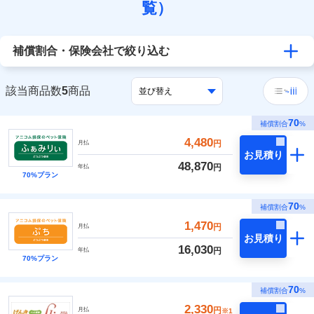
覧）
補償割合・保険会社で絞り込む
該当商品数
5
商品
70
補償割合
%
4,480
円
月払
お見積り
48,870
円
年払
70%プラン
70
補償割合
%
1,470
円
月払
お見積り
16,030
円
年払
70%プラン
70
補償割合
%
2,330
円
月払
※1