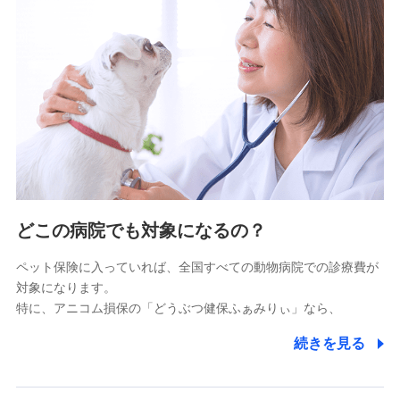
9.お問い合わせ情報
各種お問い合わせに対応するため
10.受託業務の 個人情報
受託業務の遂行およびこれらに準ずる業務の遂行のため
11.マイカー通勤管理クラウド並びに法人向けASPサー
ビスに関してのお問い合わせ情報
各種お問い合わせに対応するため
当社のサービスに関する情報提供や、皆様に有用なお知らせ
をお送りするため
どこの病院でも対象になるの？
アンケートの送付のため
当社のサービスや媒体の運営改善に必要なデータを解析し、
ペット保険に入っていれば、全国すべての動物病院での診療費が
分析するため
対象になります。
当社の対応品質向上やお問い合わせ内容の正確な把握のため
特に、アニコム損保の「どうぶつ健保ふぁみりぃ」なら、
個人情報保護管理者の職名、連絡先
株式会社ドコモ・インシュアランス 営業部長
続きを見る
〒103-0013 東京都中央区日本橋人形町2-14-10 アー
バンネット日本橋ビル 3F
株式会社ドコモ・インシュアランス