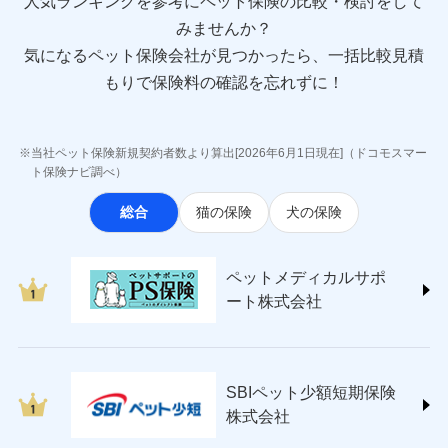
人気ランキングを参考にペット保険の比較・検討をして
sompo.co.jp/)
みませんか？
東京海上ダイレクト損害保険株式会社
気になるペット保険会社が見つかったら、一括比較見積
(https://www.e-design.net/)
AIG損害保険株式会社
もりで保険料の確認を忘れずに！
(https://www.aig.co.jp/sonpo)
ＳＢＩ損害保険株式会社
(https://www.sbisonpo.co.jp/)
当社ペット保険新規契約者数より算出[2026年6月1日現在]（ドコモスマー
ジェイアイ傷害火災保険株式会社
ト保険ナビ調べ）
(https://www.jihoken.co.jp/)
総合
猫の保険
犬の保険
ソニー損害保険株式会社
(https://www.sonysonpo.co.jp/)
損害保険ジャパン株式会社 (https://www.sompo-
ペットメディカルサポ
japan.co.jp/)
ート株式会社
ＳＯＭＰＯダイレクト損害保険株式会社
(https://www.sompo-direct.co.jp/)
チューリッヒ保険会社 (https://www.zurich.co.jp/)
東京海上日動火災保険株式会社
(https://www.tokiomarine-nichido.co.jp/)
SBIペット少額短期保険
日新火災海上保険株式会社
株式会社
(https://www.nisshinfire.co.jp/)