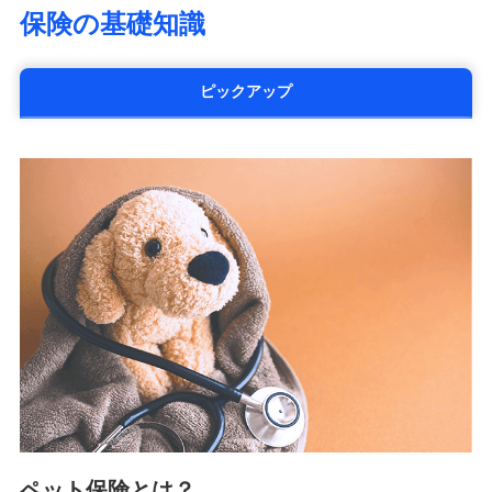
life.co.jp）
保険の基礎知識
太陽生命保険株式会社（https://www.taiyo-
seimei.co.jp）
チューリッヒ生命保険株式会社
ピックアップ
（https://www.zurichlife.co.jp/）
東京海上日動あんしん生命保険株式会社
（https://www.tmn-anshin.co.jp/）
なないろ生命保険株式会社
（https://www.nanairolife.co.jp/）
日本生命保険相互会社
（https://www.nissay.co.jp）
はなさく生命保険株式会社
（https://www.life8739.co.jp/）
マニュライフ生命保険株式会社
（https://www.manulife.co.jp/）
三井住友海上あいおい生命保険株式会社
（https://www.msa-life.co.jp/）
メットライフ生命株式会社
(https://www.metlife.co.jp/)
メディケア生命保険株式会社
（https://www.medicarelife.com/）
ペット保険とは？