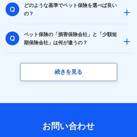
どのような基準でペット保険を選べば良い
基本情報
氏名、電話番号、メールアドレス、お客さまの識別子、属
の？
性、連絡先、dポイントサービスのご利用に関する情報。例
として、dポイントカード番号、性別、年齢、家族構成、住
所、dポイント残高、dポイント利用履歴などが含まれます。
ペット保険の「損害保険会社」と「少額短
利用情報
当社又は株式会社NTTドコモが提供する各種サービスなどの
期保険会社」は何が違うの？
ご契約・ご利用などに関する情報。例として、当社又は株式
会社NTTドコモが提供する各種サービスのご契約状態・ご利
用履歴インターネット利用時の行動に関する情報、アプリケ
ーション利用時の行動に関する情報、購入されたサービスや
商品の名称・購入場所・決済に関する情報、アンケートの回
続きを見る
答に関する情報などが含まれます。
保険関連サービス情報
当社又は株式会社NTTドコモが提供する保険関連サービスに
関して取得し、又は保有する情報。例として、見積請求受付
時、資料請求受付時又はユーザー登録受付時に提供いただい
た情報（氏名、住所、生年月日、性別、保険契約者と被保険
者の関係、保険加入の目的、保険商品の内容、保険料、保険
料のお支払方法、車のメーカーや走行距離などの情報、建物
の構造や築年数などの情報、ペットの種類や年齢など）及び
お問い合わせ
お客様との応対記録 （お客様に提示した比較見積の試算結
果情報、メールマガジンを提供した際のメール内容や送信履