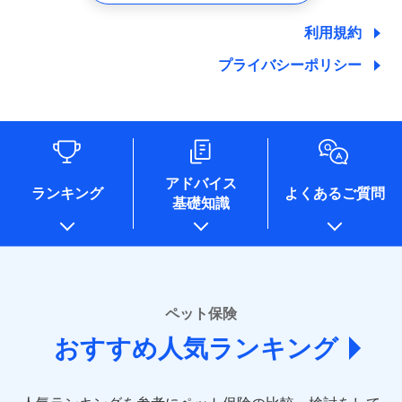
郵便、電話、およびＥメール等により、当社と取引のあるも
しくは委託を受けている保険会社・提携会社の保険その他に
利用規約
関する情報を提供し、金融商品等の契約を勧奨するため、ま
た維持管理等の委託業務遂行のため、またそれらに付帯、関
プライバシーポリシー
連する当社および提携会社のサービスを案内、提供するため
（なお、当社は複数の保険会社と取引があり、取得した個人
情報を取引のある他の保険会社の商品・サービスをご提案す
るために利用させていただくことがあります。）
各種セミナーの開催のため
コンサルティングサービスの実施のため
アドバイス
アンケートやキャンペーン等の実施のため
ランキング
よくあるご質問
上記に係る案内・手続き・管理等付帯業務を行うため
基礎知識
* 当社が委託を受けている保険会社の情報は、保険会社
のホームページに掲載しておりますので、ご確認くださ
い。
■損害保険
ペット保険
あいおいニッセイ同和損害保険株式会社
(https://www.aioinissaydowa.co.jp/)
おすすめ人気ランキング
アクサ損害保険株式会社 (https://www.axa-
direct.co.jp/)
アニコム損害保険株式会社 (https://www.anicom-