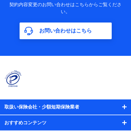
歴の情報及び保険の更改案内等を提供した際のメール内容や
契約内容変更のお問い合わせはこちらからご覧くださ
送信履歴などの情報）が含まれます。
い。
保険契約情報
当社又は株式会社NTTドコモが取得し、又は保有する保険契
約に関する情報。例として、保険契約者及び被保険者の氏
名、住所、生年月日、性別、保険契約者と被保険者の関係、
お問い合わせはこちら
保険加入の目的、保険商品の内容、保険料、保険料のお支払
方法、車のメーカーや走行距離などの情報、建物の構造や築
年数などの情報、ペットの種類や年齢などの情報などが含ま
れます。
【共同して利用する者の範囲】
当社
株式会社NTTドコモ
【利用する者の利用目的】
当社又は株式会社NTTドコモが提供する保険関連サービスに
おけるユーザ登録受付および管理のため
当社又は株式会社NTTドコモと取引のあるもしくは委託を受
取扱い保険会社・少額短期保険業者
けている保険会社・提携会社の保険その他に関する情報を提
供するため、また維持管理等の委託業務遂行のため、またそ
れらに付帯、関連する当社、株式会社NTTドコモおよび提携
おすすめコンテンツ
会社のサービスを案内、提供するため