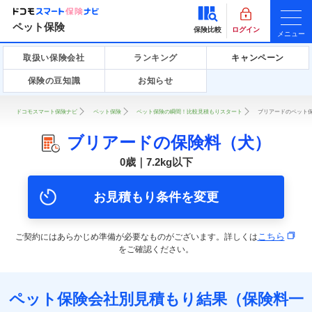
ペット保険
保険比較
ログイン
メニュー
取扱い保険会社
ランキング
キャンペーン
保険の豆知識
お知らせ
ドコモスマート保険ナビ
ペット保険
ペット保険の瞬間！比較見積もりスタート
ブリアードのペット保
ブリアードの保険料（犬）
0歳｜7.2kg以下
お見積もり条件を変更
こちら
ご契約にはあらかじめ準備が必要なものがございます。詳しくは
をご確認ください。
ペット保険会社別見積もり結果（保険料一