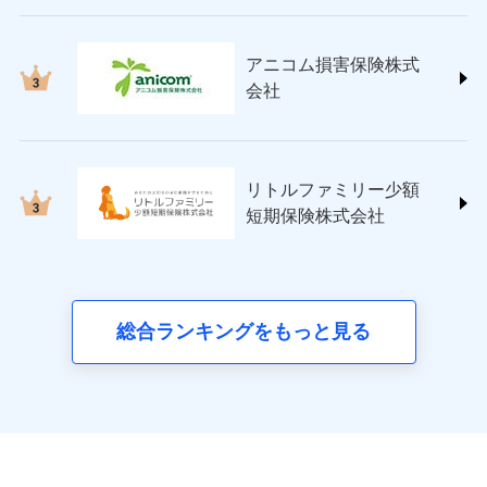
ペット＆ファミリー損害保険株式会社
(https://www.petfamilyins.co.jp/)
三井住友海上火災保険株式会社 (https://www.ms-
アニコム損害保険株式
ins.com/)
会社
三井ダイレクト損害保険株式会社
(https://www.mitsui-direct.co.jp/)
■生命保険
リトルファミリー少額
アクサ生命保険株式会社
短期保険株式会社
（https://www.axa.co.jp/）
SBI生命保険株式会社（https://www.sbilife.co.jp/）
FWD生命保険株式会社
（https://www.fwdlife.co.jp/）
ソニー生命保険株式会社
総合ランキングをもっと見る
（https://www.sonylife.co.jp）
SOMPOひまわり生命保険株式会社
（https://www.himawari-life.co.jp/）
第一ネオ生命保険株式会社
（https://neofirst.co.jp/）
大樹生命保険株式会社（https://www.taiju-