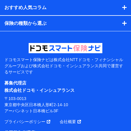
（各サービスで取得したサービス利用履歴、ウェブサイトの
閲覧履歴、購買履歴、ご契約内容等のパーソナルデータを分
おすすめ人気コラム
析して、お客さまの趣味・嗜好・傾向に応じたサービス・商
品等に関するご提案や広告の配信等を行うことがありま
保険の種類から選ぶ
す。）
各種セミナーの開催のため
コンサルティングサービスの実施のため
アンケートやキャンペーン等の実施のため
上記に係る案内・手続き・管理等付帯業務を行うため
【当該個人データの管理について責任を有する者の名
称・住所・代表者名】
ドコモスマート保険ナビは
株式会社NTTドコモ・フィナンシャル
グループおよび
株式会社ドコモ・インシュアランス共同で
運営す
当該個人データを取り扱う各共同利用者（詳細は次のと
るサービスです
おり）
募集代理店
東京都千代田区永田町2丁目11番1号 山王パークタワー
株式会社NTTドコモ 代表取締役社長 前田 義晃
株式会社ドコモ・インシュアランス
〒103-0013
東京都中央区日本橋人形町2-14-10 アーバンネット日
東京都中央区日本橋人形町2-14-10
本橋ビル 3F
アーバンネット日本橋ビル3F
株式会社ドコモ・インシュアランス 代表取締役社
プライバシーポリシー
会社概要
長 吉村 忠義