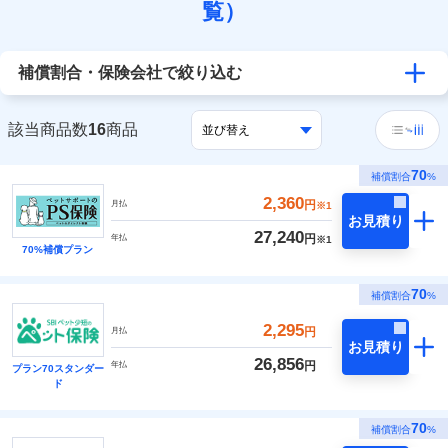
覧）
補償割合・保険会社で絞り込む
該当商品数
16
商品
70
補償割合
%
2,360
円
月払
※1
お見積り
27,240
円
年払
※1
70%補償プラン
70
補償割合
%
2,295
円
月払
お見積り
26,856
円
年払
プラン70スタンダー
ド
70
補償割合
%