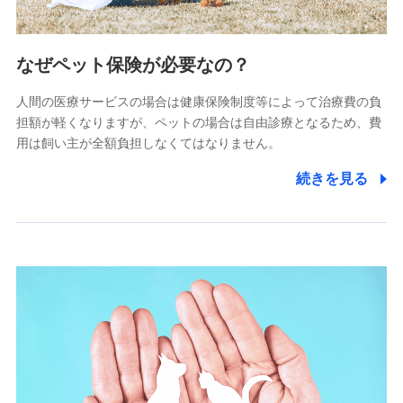
2.共同募集を行う代理店から受領する個人情報
郵便、電話、およびＥメール等により、当社と取引のあるも
なぜペット保険が必要なの？
しくは委託を受けている保険会社・提携会社の保険その他に
関する情報を提供し、金融商品等の契約を勧奨するため、ま
人間の医療サービスの場合は健康保険制度等によって治療費の負
た維持管理等の委託業務遂行のため、またそれらに付帯、関
連する当社および提携会社のサービスを案内、提供するため
担額が軽くなりますが、ペットの場合は自由診療となるため、費
（なお、当社は複数の保険会社と取引があり、取得した個人
用は飼い主が全額負担しなくてはなりません。
情報を取引のある他の保険会社の商品・サービスをご提案す
るために利用させていただくことがあります。）
続きを見る
上記に係る連絡・手続き・管理等付帯業務を行うため
3.セミナー募集サイトから取得した個人情報
各種セミナーの案内、開催のため
上記に係る連絡・手続き・管理等付帯業務を行うため
4.家族・友達紹介にて取得した個人情報
被紹介者への連絡、及び当社と取引のあるもしくは委託を受
けている保険会社・提携会社の保険その他に関する情報を提
供し、金融商品等の契約を勧奨するため
アンケートやキャンペーン等の実施のため