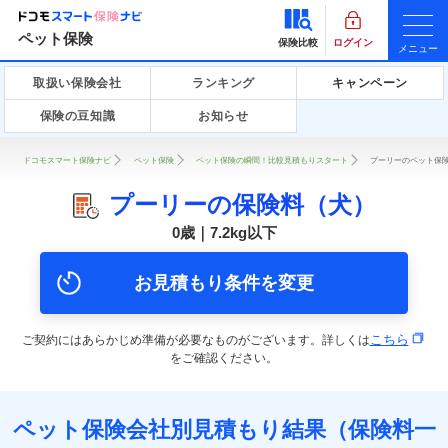
ペット保険
保険比較
ログイン
メニュー
取扱い保険会社
ランキング
キャンペーン
保険の豆知識
お知らせ
ドコモスマート保険ナビ
ペット保険
ペット保険の瞬間！比較見積もりスタート
プーリーのペット保険
プーリーの保険料（犬）
0歳｜7.2kg以下
お見積もり条件を変更
こちら
ご契約にはあらかじめ準備が必要なものがございます。詳しくは
をご確認ください。
ペット保険会社別見積もり結果（保険料一