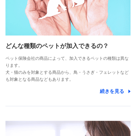
上記に係る連絡・手続き・管理等付帯業務を行うため
5.通話録音にて取得する情報
電話対応の品質向上およびお問合せ内容の正確な把握のため
6.採用応募者の個人情報
どんな種類のペットが加入できるの？
採用選考および入社手続を実施するため
ペット保険会社の商品によって、加入できるペットの種類は異な
ります。
7.社員（従業者）の個人情報
犬・猫のみを対象とする商品から、鳥・うさぎ・フェレットなど
人事･勤怠･健康・労務等の管理、給与支給、福利厚生・採用
も対象となる商品などもあります。
退職関連処理等の各種手続きのため、当社と従業員または従
業員同士の連絡のため
続きを見る
8.取引先個人情報
取引先としての選定業務、営業情報の提供業務、契約締結手
続き業務、取引管理業務、およびこれらに準ずる業務の遂行
のため