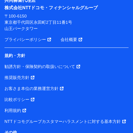
共同募集代理店
※ 当社および株式会社NTTドコモは、お客さまの情報
株式会社NTTドコモ・フィナンシャルグループ
を利用させていただくにあたっては、「NTTドコモ パー
ソナルデータ憲章」に定める行動原則を順守します 。
〒100-6150
※ パーソナルデータダッシュボードの「第三者提供の
東京都千代田区永田町2丁目11番1号
管理」の設定状態にかかわらず、共同利用する場合があ
山王パークタワー
ります。
プライバシーポリシー
会社概要
※ dポイントクラブ会員ではないお客さま（2019年12
月11日以降、一度もdポイントクラブ会員であったこと
がないお客さまに限る）に関する、2019年12月10日以
規約・方針
前に取得した個人データは、こちら の利用目的の範囲内
勧誘方針・保険契約の取扱いについて
に限って共同利用します。
推奨販売方針
当社は株式会社NTTドコモ・フィナンシャルグループ
との間で、以下のとおり個人データを共同利用しま
お客さま本位の業務運営方針
す。
比較ポリシー
【共同して利用される利用データの項目】
利用規約
当社または株式会社NTTドコモ・フィナンシャルグルー
NTTドコモグループカスタマーハラスメントに対する基本方針
プがサービス提供等を通じて取得した、以下の情報など
の個人データ
その他