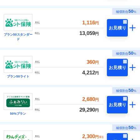
50
補償割合
%
1,116
円
月払
お見積り
13,059
円
年払
プラン50スタンダー
ド
50
補償割合
%
360
円
月払
お見積り
4,212
円
年払
プラン50ライト
50
補償割合
%
2,680
円
月払
お見積り
29,290
円
年払
50%プラン
50
補償割合
%
2,300
円
月払
※1