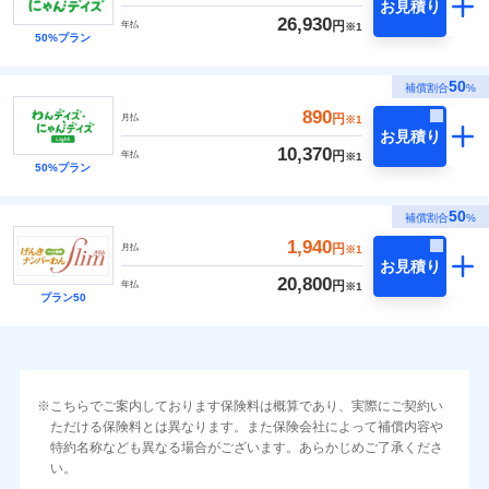
お見積り
26,930
円
年払
※1
50%プラン
50
補償割合
%
890
円
月払
※1
お見積り
10,370
円
年払
※1
50%プラン
50
補償割合
%
1,940
円
月払
※1
お見積り
20,800
円
年払
※1
プラン50
こちらでご案内しております保険料は概算であり、実際にご契約い
ただける保険料とは異なります。また保険会社によって補償内容や
特約名称なども異なる場合がございます。あらかじめご了承くださ
い。