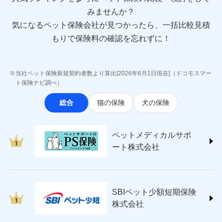
sompo.co.jp/)
みませんか？
東京海上ダイレクト損害保険株式会社
気になるペット保険会社が見つかったら、一括比較見積
(https://www.e-design.net/)
AIG損害保険株式会社
もりで保険料の確認を忘れずに！
(https://www.aig.co.jp/sonpo)
ＳＢＩ損害保険株式会社
(https://www.sbisonpo.co.jp/)
当社ペット保険新規契約者数より算出[2026年6月1日現在]（ドコモスマー
ジェイアイ傷害火災保険株式会社
ト保険ナビ調べ）
(https://www.jihoken.co.jp/)
総合
猫の保険
犬の保険
ソニー損害保険株式会社
(https://www.sonysonpo.co.jp/)
損害保険ジャパン株式会社 (https://www.sompo-
ペットメディカルサポ
japan.co.jp/)
ート株式会社
ＳＯＭＰＯダイレクト損害保険株式会社
(https://www.sompo-direct.co.jp/)
チューリッヒ保険会社 (https://www.zurich.co.jp/)
東京海上日動火災保険株式会社
(https://www.tokiomarine-nichido.co.jp/)
SBIペット少額短期保険
日新火災海上保険株式会社
株式会社
(https://www.nisshinfire.co.jp/)