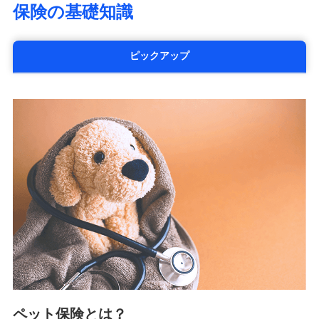
保険の基礎知識
太陽生命保険株式会社（https://www.taiyo-
seimei.co.jp）
チューリッヒ生命保険株式会社
ピックアップ
（https://www.zurichlife.co.jp/）
東京海上日動あんしん生命保険株式会社
（https://www.tmn-anshin.co.jp/）
なないろ生命保険株式会社
（https://www.nanairolife.co.jp/）
日本生命保険相互会社
（https://www.nissay.co.jp）
はなさく生命保険株式会社
（https://www.life8739.co.jp/）
マニュライフ生命保険株式会社
（https://www.manulife.co.jp/）
三井住友海上あいおい生命保険株式会社
（https://www.msa-life.co.jp/）
メットライフ生命株式会社
(https://www.metlife.co.jp/)
メディケア生命保険株式会社
（https://www.medicarelife.com/）
ペット保険とは？