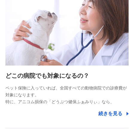
9.お問い合わせ情報
各種お問い合わせに対応するため
10.受託業務の 個人情報
受託業務の遂行およびこれらに準ずる業務の遂行のため
11.マイカー通勤管理クラウド並びに法人向けASPサー
ビスに関してのお問い合わせ情報
各種お問い合わせに対応するため
当社のサービスに関する情報提供や、皆様に有用なお知らせ
をお送りするため
どこの病院でも対象になるの？
アンケートの送付のため
当社のサービスや媒体の運営改善に必要なデータを解析し、
ペット保険に入っていれば、全国すべての動物病院での診療費が
分析するため
対象になります。
当社の対応品質向上やお問い合わせ内容の正確な把握のため
特に、アニコム損保の「どうぶつ健保ふぁみりぃ」なら、
個人情報保護管理者の職名、連絡先
株式会社ドコモ・インシュアランス 営業部長
続きを見る
〒103-0013 東京都中央区日本橋人形町2-14-10 アー
バンネット日本橋ビル 3F
株式会社ドコモ・インシュアランス