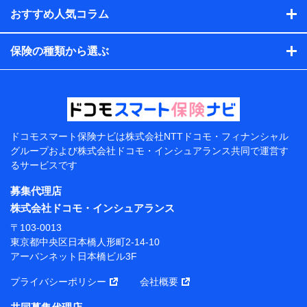
閲覧履歴、購買履歴、ご契約内容等のパーソナルデータを分
おすすめ人気コラム
析して、お客さまの趣味・嗜好・傾向に応じたサービス・商
品等に関するご提案や広告の配信等を行うことがありま
保険の種類から選ぶ
す。）
各種セミナーの開催のため
コンサルティングサービスの実施のため
アンケートやキャンペーン等の実施のため
上記に係る案内・手続き・管理等付帯業務を行うため
【当該個人データの管理について責任を有する者の名
称・住所・代表者名】
ドコモスマート保険ナビは
株式会社NTTドコモ・フィナンシャル
グループおよび
株式会社ドコモ・インシュアランス共同で
運営す
当該個人データを取り扱う各共同利用者（詳細は次のと
るサービスです
おり）
募集代理店
東京都千代田区永田町2丁目11番1号 山王パークタワー
株式会社NTTドコモ 代表取締役社長 前田 義晃
株式会社ドコモ・インシュアランス
〒103-0013
東京都中央区日本橋人形町2-14-10 アーバンネット日
東京都中央区日本橋人形町2-14-10
本橋ビル 3F
アーバンネット日本橋ビル3F
株式会社ドコモ・インシュアランス 代表取締役社
プライバシーポリシー
会社概要
長 吉村 忠義