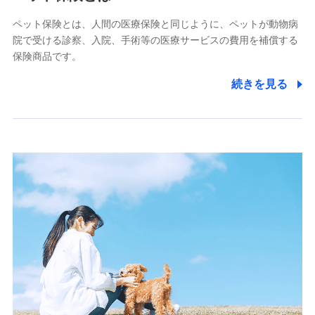
■少額短期保険
ペット保険とは、人間の医療保険と同じように、ペットが動物病
株式会社アシロ少額短期保険
院で受ける診察、入院、手術等の医療サービスの費用を補償する
(https://kailash.co.jp/)
保険商品です。
SBIいきいき少額短期保険会社 (https://www.i-
sedai.com/)
続きを見る
SBIペット少額短期保険株式会社
(https://www.sbipet-ssi.co.jp/)
SBIリスタ少額短期保険会社
(https://www.jishin.co.jp/)
スマートプラス少額短期保険株式会社
（https://www.smartplus-insurance.com/）
チューリッヒ少額短期保険株式会社
(https://www.zurichssi.co.jp/)
Tokio Marine X少額短期保険株式会社
(https://www.tokiomarine-x.co.jp/)
ペットメディカルサポート株式会社
(https://pshoken.co.jp/)
リトルファミリー少額短期保険株式会社
(https://www.littlefamily-ssi.com/)