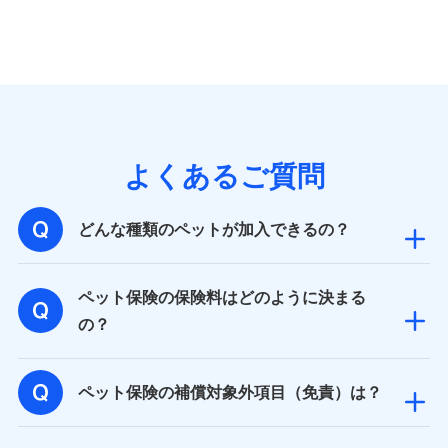
個人情報の第三者提供について
当社ではご本人の同意がある場合または法令に基づく場
合を除き、第三者に提供いたしません。
業務の委託
よくあるご質問
当社は利用目的の達成に必要な範囲内において個人情報
の取り扱いの全部または一部を委託する場合がありま
す。
どんな種類のペットが加入できるの？
個人データの共同利用
ペット保険の保険料はどのように決まる
当社は株式会社NTTドコモとの間で、以下のとおり個
の？
人データを共同利用します。
【共同して利用される利用データの項目】
ペット保険の補償対象外項目（免責）は？
当社又は株式会社NTTドコモがサービス提供等を通じて
取得した、以下の情報などの個人データ