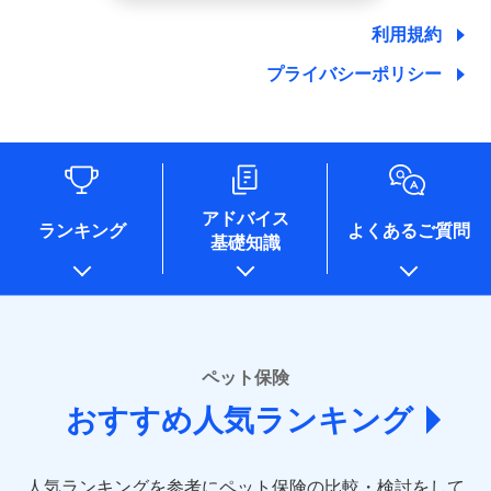
郵便、電話、およびＥメール等により、当社と取引のあるも
しくは委託を受けている保険会社・提携会社の保険その他に
利用規約
関する情報を提供し、金融商品等の契約を勧奨するため、ま
た維持管理等の委託業務遂行のため、またそれらに付帯、関
プライバシーポリシー
連する当社および提携会社のサービスを案内、提供するため
（なお、当社は複数の保険会社と取引があり、取得した個人
情報を取引のある他の保険会社の商品・サービスをご提案す
るために利用させていただくことがあります。）
各種セミナーの開催のため
コンサルティングサービスの実施のため
アドバイス
アンケートやキャンペーン等の実施のため
ランキング
よくあるご質問
上記に係る案内・手続き・管理等付帯業務を行うため
基礎知識
* 当社が委託を受けている保険会社の情報は、保険会社
のホームページに掲載しておりますので、ご確認くださ
い。
■損害保険
ペット保険
あいおいニッセイ同和損害保険株式会社
(https://www.aioinissaydowa.co.jp/)
おすすめ人気ランキング
アクサ損害保険株式会社 (https://www.axa-
direct.co.jp/)
アニコム損害保険株式会社 (https://www.anicom-
人気ランキングを参考にペット保険の比較・検討をして