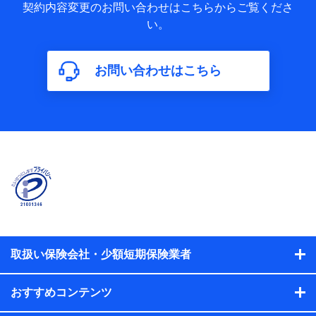
歴の情報及び保険の更改案内等を提供した際のメール内容や
契約内容変更のお問い合わせはこちらからご覧くださ
送信履歴などの情報）が含まれます。
い。
保険契約情報
当社又は株式会社NTTドコモが取得し、又は保有する保険契
約に関する情報。例として、保険契約者及び被保険者の氏
名、住所、生年月日、性別、保険契約者と被保険者の関係、
お問い合わせはこちら
保険加入の目的、保険商品の内容、保険料、保険料のお支払
方法、車のメーカーや走行距離などの情報、建物の構造や築
年数などの情報、ペットの種類や年齢などの情報などが含ま
れます。
【共同して利用する者の範囲】
当社
株式会社NTTドコモ
【利用する者の利用目的】
当社又は株式会社NTTドコモが提供する保険関連サービスに
おけるユーザ登録受付および管理のため
当社又は株式会社NTTドコモと取引のあるもしくは委託を受
取扱い保険会社・少額短期保険業者
けている保険会社・提携会社の保険その他に関する情報を提
供するため、また維持管理等の委託業務遂行のため、またそ
れらに付帯、関連する当社、株式会社NTTドコモおよび提携
おすすめコンテンツ
会社のサービスを案内、提供するため
（各サービスで取得したサービス利用履歴、ウェブサイトの