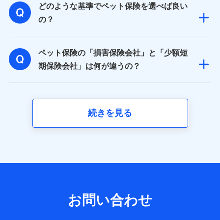
どのような基準でペット保険を選べば良い
基本情報
氏名、電話番号、メールアドレス、お客さまの識別子、属
の？
性、連絡先、dポイントサービスのご利用に関する情報。例
として、dポイントカード番号、性別、年齢、家族構成、住
所、dポイント残高、dポイント利用履歴などが含まれます。
ペット保険の「損害保険会社」と「少額短
利用情報
当社又は株式会社NTTドコモが提供する各種サービスなどの
期保険会社」は何が違うの？
ご契約・ご利用などに関する情報。例として、当社又は株式
会社NTTドコモが提供する各種サービスのご契約状態・ご利
用履歴インターネット利用時の行動に関する情報、アプリケ
ーション利用時の行動に関する情報、購入されたサービスや
商品の名称・購入場所・決済に関する情報、アンケートの回
続きを見る
答に関する情報などが含まれます。
保険関連サービス情報
当社又は株式会社NTTドコモが提供する保険関連サービスに
関して取得し、又は保有する情報。例として、見積請求受付
時、資料請求受付時又はユーザー登録受付時に提供いただい
た情報（氏名、住所、生年月日、性別、保険契約者と被保険
者の関係、保険加入の目的、保険商品の内容、保険料、保険
料のお支払方法、車のメーカーや走行距離などの情報、建物
の構造や築年数などの情報、ペットの種類や年齢など）及び
お問い合わせ
お客様との応対記録 （お客様に提示した比較見積の試算結
果情報、メールマガジンを提供した際のメール内容や送信履