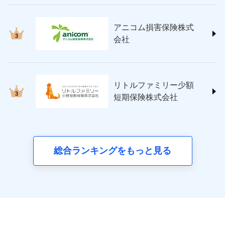
ペット＆ファミリー損害保険株式会社
(https://www.petfamilyins.co.jp/)
三井住友海上火災保険株式会社 (https://www.ms-
アニコム損害保険株式
ins.com/)
会社
三井ダイレクト損害保険株式会社
(https://www.mitsui-direct.co.jp/)
■生命保険
リトルファミリー少額
アクサ生命保険株式会社
短期保険株式会社
（https://www.axa.co.jp/）
SBI生命保険株式会社（https://www.sbilife.co.jp/）
FWD生命保険株式会社
（https://www.fwdlife.co.jp/）
ソニー生命保険株式会社
総合ランキングをもっと見る
（https://www.sonylife.co.jp）
SOMPOひまわり生命保険株式会社
（https://www.himawari-life.co.jp/）
第一ネオ生命保険株式会社
（https://neofirst.co.jp/）
大樹生命保険株式会社（https://www.taiju-
life.co.jp）