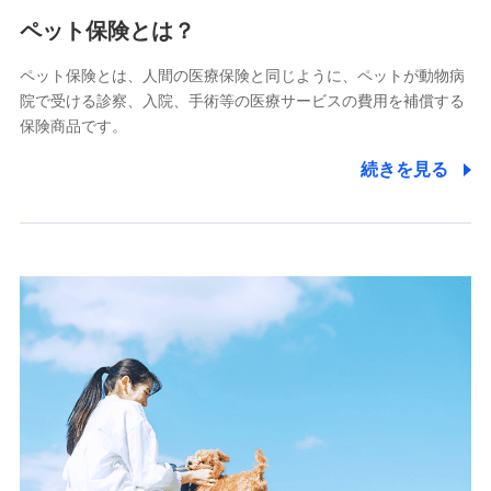
メディケア生命保険株式会社
（https://www.medicarelife.com/）
ペット保険とは？
■少額短期保険
ペット保険とは、人間の医療保険と同じように、ペットが動物病
株式会社アシロ少額短期保険
院で受ける診察、入院、手術等の医療サービスの費用を補償する
(https://kailash.co.jp/)
保険商品です。
SBIいきいき少額短期保険会社 (https://www.i-
sedai.com/)
続きを見る
SBIペット少額短期保険株式会社
(https://www.sbipet-ssi.co.jp/)
SBIリスタ少額短期保険会社
(https://www.jishin.co.jp/)
スマートプラス少額短期保険株式会社
（https://www.smartplus-insurance.com/）
チューリッヒ少額短期保険株式会社
(https://www.zurichssi.co.jp/)
Tokio Marine X少額短期保険株式会社
(https://www.tokiomarine-x.co.jp/)
ペットメディカルサポート株式会社
(https://pshoken.co.jp/)
リトルファミリー少額短期保険株式会社