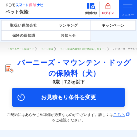
ペット保険
保険比較
ログイン
メニュー
取扱い保険会社
ランキング
キャンペーン
保険の豆知識
お知らせ
ドコモスマート保険ナビ
ペット保険
ペット保険の瞬間！比較見積もりスタート
バーニーズ・マウンテ
バーニーズ・マウンテン・ドッグ
の保険料（犬）
0歳｜7.2kg以下
お見積もり条件を変更
こちら
ご契約にはあらかじめ準備が必要なものがございます。詳しくは
をご確認ください。