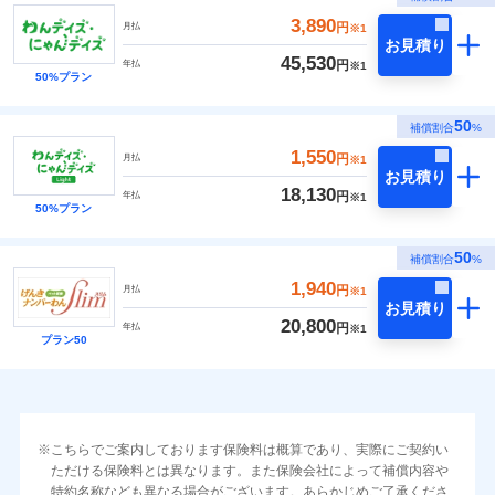
3,890
円
月払
※1
お見積り
45,530
円
年払
※1
50%プラン
50
補償割合
%
1,550
円
月払
※1
お見積り
18,130
円
年払
※1
50%プラン
50
補償割合
%
1,940
円
月払
※1
お見積り
20,800
円
年払
※1
プラン50
こちらでご案内しております保険料は概算であり、実際にご契約い
ただける保険料とは異なります。また保険会社によって補償内容や
特約名称なども異なる場合がございます。あらかじめご了承くださ