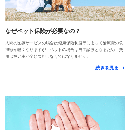
(https://www.littlefamily-ssi.com/)
2.共同募集を行う代理店から受領する個人情報
郵便、電話、およびＥメール等により、当社と取引のあるも
なぜペット保険が必要なの？
しくは委託を受けている保険会社・提携会社の保険その他に
関する情報を提供し、金融商品等の契約を勧奨するため、ま
人間の医療サービスの場合は健康保険制度等によって治療費の負
た維持管理等の委託業務遂行のため、またそれらに付帯、関
連する当社および提携会社のサービスを案内、提供するため
担額が軽くなりますが、ペットの場合は自由診療となるため、費
（なお、当社は複数の保険会社と取引があり、取得した個人
用は飼い主が全額負担しなくてはなりません。
情報を取引のある他の保険会社の商品・サービスをご提案す
るために利用させていただくことがあります。）
続きを見る
上記に係る連絡・手続き・管理等付帯業務を行うため
3.セミナー募集サイトから取得した個人情報
各種セミナーの案内、開催のため
上記に係る連絡・手続き・管理等付帯業務を行うため
4.家族・友達紹介にて取得した個人情報
被紹介者への連絡、及び当社と取引のあるもしくは委託を受
けている保険会社・提携会社の保険その他に関する情報を提