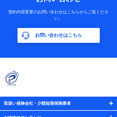
果情報、メールマガジンを提供した際のメール内容や送信履
歴の情報及び保険の更改案内等を提供した際のメール内容や
契約内容変更のお問い合わせはこちらからご覧くださ
送信履歴などの情報）が含まれます。
い。
保険契約情報
当社又は株式会社NTTドコモが取得し、又は保有する保険契
約に関する情報。例として、保険契約者及び被保険者の氏
名、住所、生年月日、性別、保険契約者と被保険者の関係、
お問い合わせはこちら
保険加入の目的、保険商品の内容、保険料、保険料のお支払
方法、車のメーカーや走行距離などの情報、建物の構造や築
年数などの情報、ペットの種類や年齢などの情報などが含ま
れます。
【共同して利用する者の範囲】
当社
株式会社NTTドコモ
【利用する者の利用目的】
当社又は株式会社NTTドコモが提供する保険関連サービスに
おけるユーザ登録受付および管理のため
当社又は株式会社NTTドコモと取引のあるもしくは委託を受
取扱い保険会社・少額短期保険業者
けている保険会社・提携会社の保険その他に関する情報を提
供するため、また維持管理等の委託業務遂行のため、またそ
れらに付帯、関連する当社、株式会社NTTドコモおよび提携