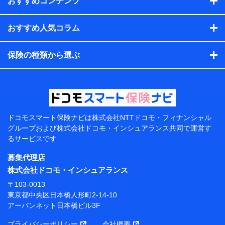
おすすめコンテンツ
会社のサービスを案内、提供するため
（各サービスで取得したサービス利用履歴、ウェブサイトの
閲覧履歴、購買履歴、ご契約内容等のパーソナルデータを分
おすすめ人気コラム
析して、お客さまの趣味・嗜好・傾向に応じたサービス・商
品等に関するご提案や広告の配信等を行うことがありま
保険の種類から選ぶ
す。）
各種セミナーの開催のため
コンサルティングサービスの実施のため
アンケートやキャンペーン等の実施のため
上記に係る案内・手続き・管理等付帯業務を行うため
【当該個人データの管理について責任を有する者の名
称・住所・代表者名】
ドコモスマート保険ナビは
株式会社NTTドコモ・フィナンシャル
グループおよび
株式会社ドコモ・インシュアランス共同で
運営す
当該個人データを取り扱う各共同利用者（詳細は次のと
るサービスです
おり）
募集代理店
東京都千代田区永田町2丁目11番1号 山王パークタワー
株式会社NTTドコモ 代表取締役社長 前田 義晃
株式会社ドコモ・インシュアランス
〒103-0013
東京都中央区日本橋人形町2-14-10 アーバンネット日
東京都中央区日本橋人形町2-14-10
本橋ビル 3F
アーバンネット日本橋ビル3F
株式会社ドコモ・インシュアランス 代表取締役社
プライバシーポリシー
会社概要
長 吉村 忠義