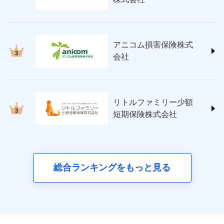
(https://www.nisshinfire.co.jp/)
ペット＆ファミリー損害保険株式会社
(https://www.petfamilyins.co.jp/)
三井住友海上火災保険株式会社 (https://www.ms-
アニコム損害保険株式
ins.com/)
会社
三井ダイレクト損害保険株式会社
(https://www.mitsui-direct.co.jp/)
■生命保険
リトルファミリー少額
アクサ生命保険株式会社
短期保険株式会社
（https://www.axa.co.jp/）
SBI生命保険株式会社（https://www.sbilife.co.jp/）
FWD生命保険株式会社
（https://www.fwdlife.co.jp/）
ソニー生命保険株式会社
総合ランキングをもっと見る
（https://www.sonylife.co.jp）
SOMPOひまわり生命保険株式会社
（https://www.himawari-life.co.jp/）
第一ネオ生命保険株式会社
（https://neofirst.co.jp/）