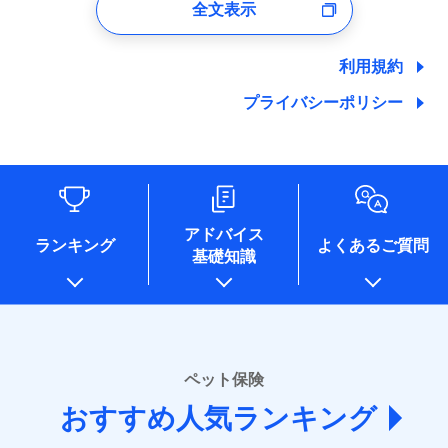
全文表示
ユーザー登録受付および、管理のため
郵便、電話、およびＥメール等により、当社と取引のあるも
しくは委託を受けている保険会社・提携会社の保険その他に
利用規約
関する情報を提供し、金融商品等の契約を勧奨するため、ま
た維持管理等の委託業務遂行のため、またそれらに付帯、関
プライバシーポリシー
連する当社および提携会社のサービスを案内、提供するため
（なお、当社は複数の保険会社と取引があり、取得した個人
情報を取引のある他の保険会社の商品・サービスをご提案す
るために利用させていただくことがあります。）
各種セミナーの開催のため
コンサルティングサービスの実施のため
アドバイス
アンケートやキャンペーン等の実施のため
ランキング
よくあるご質問
上記に係る案内・手続き・管理等付帯業務を行うため
基礎知識
* 当社が委託を受けている保険会社の情報は、保険会社
のホームページに掲載しておりますので、ご確認くださ
い。
■損害保険
ペット保険
あいおいニッセイ同和損害保険株式会社
(https://www.aioinissaydowa.co.jp/)
おすすめ人気ランキング
アクサ損害保険株式会社 (https://www.axa-