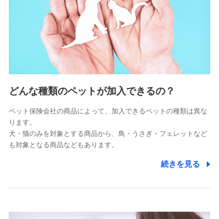
供し、金融商品等の契約を勧奨するため
アンケートやキャンペーン等の実施のため
上記に係る連絡・手続き・管理等付帯業務を行うため
5.通話録音にて取得する情報
電話対応の品質向上およびお問合せ内容の正確な把握のため
6.採用応募者の個人情報
どんな種類のペットが加入できるの？
採用選考および入社手続を実施するため
ペット保険会社の商品によって、加入できるペットの種類は異な
ります。
7.社員（従業者）の個人情報
犬・猫のみを対象とする商品から、鳥・うさぎ・フェレットなど
人事･勤怠･健康・労務等の管理、給与支給、福利厚生・採用
も対象となる商品などもあります。
退職関連処理等の各種手続きのため、当社と従業員または従
業員同士の連絡のため
続きを見る
8.取引先個人情報
取引先としての選定業務、営業情報の提供業務、契約締結手
続き業務、取引管理業務、およびこれらに準ずる業務の遂行
のため