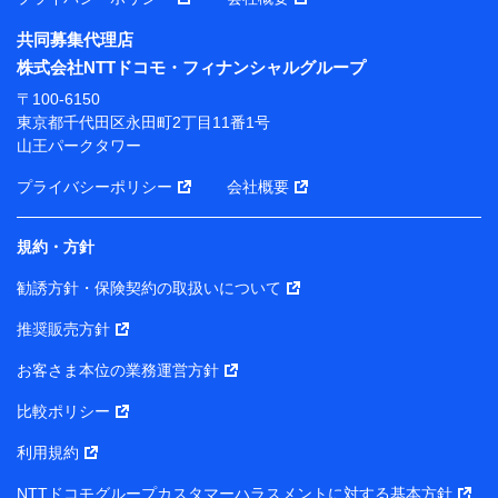
共同募集代理店
※ 当社および株式会社NTTドコモは、お客さまの情報
株式会社NTTドコモ・フィナンシャルグループ
を利用させていただくにあたっては、「NTTドコモ パー
ソナルデータ憲章」に定める行動原則を順守します 。
〒100-6150
※ パーソナルデータダッシュボードの「第三者提供の
東京都千代田区永田町2丁目11番1号
管理」の設定状態にかかわらず、共同利用する場合があ
山王パークタワー
ります。
プライバシーポリシー
会社概要
※ dポイントクラブ会員ではないお客さま（2019年12
月11日以降、一度もdポイントクラブ会員であったこと
がないお客さまに限る）に関する、2019年12月10日以
規約・方針
前に取得した個人データは、こちら の利用目的の範囲内
勧誘方針・保険契約の取扱いについて
に限って共同利用します。
推奨販売方針
当社は株式会社NTTドコモ・フィナンシャルグループ
との間で、以下のとおり個人データを共同利用しま
お客さま本位の業務運営方針
す。
比較ポリシー
【共同して利用される利用データの項目】
利用規約
当社または株式会社NTTドコモ・フィナンシャルグルー
NTTドコモグループカスタマーハラスメントに対する基本方針
プがサービス提供等を通じて取得した、以下の情報など