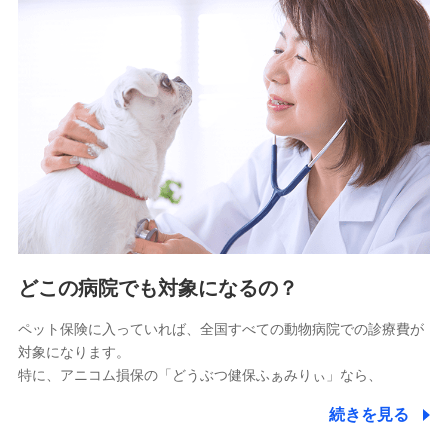
9.お問い合わせ情報
各種お問い合わせに対応するため
10.受託業務の 個人情報
受託業務の遂行およびこれらに準ずる業務の遂行のため
11.マイカー通勤管理クラウド並びに法人向けASPサー
ビスに関してのお問い合わせ情報
各種お問い合わせに対応するため
当社のサービスに関する情報提供や、皆様に有用なお知らせ
をお送りするため
どこの病院でも対象になるの？
アンケートの送付のため
当社のサービスや媒体の運営改善に必要なデータを解析し、
ペット保険に入っていれば、全国すべての動物病院での診療費が
分析するため
対象になります。
当社の対応品質向上やお問い合わせ内容の正確な把握のため
特に、アニコム損保の「どうぶつ健保ふぁみりぃ」なら、
個人情報保護管理者の職名、連絡先
株式会社ドコモ・インシュアランス 営業部長
続きを見る
〒103-0013 東京都中央区日本橋人形町2-14-10 アー