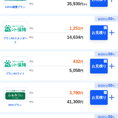
35,930
円
年払
※1
100%補償プラン
50
補償割合
%
1,251
円
月払
お見積り
14,634
円
年払
プラン50スタンダー
ド
50
補償割合
%
432
円
月払
お見積り
5,058
円
年払
プラン50ライト
50
補償割合
%
3,790
円
月払
お見積り
41,300
円
年払
50%プラン
50
補償割合
%