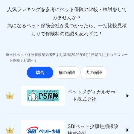
direct.co.jp/)
アニコム損害保険株式会社 (https://www.anicom-
人気ランキングを参考にペット保険の比較・検討をして
sompo.co.jp/)
みませんか？
東京海上ダイレクト損害保険株式会社
気になるペット保険会社が見つかったら、一括比較見積
(https://www.e-design.net/)
AIG損害保険株式会社
もりで保険料の確認を忘れずに！
(https://www.aig.co.jp/sonpo)
ＳＢＩ損害保険株式会社
(https://www.sbisonpo.co.jp/)
当社ペット保険新規契約者数より算出[2026年6月1日現在]（ドコモスマー
ジェイアイ傷害火災保険株式会社
ト保険ナビ調べ）
(https://www.jihoken.co.jp/)
総合
猫の保険
犬の保険
ソニー損害保険株式会社
(https://www.sonysonpo.co.jp/)
損害保険ジャパン株式会社 (https://www.sompo-
ペットメディカルサポ
japan.co.jp/)
ート株式会社
ＳＯＭＰＯダイレクト損害保険株式会社
(https://www.sompo-direct.co.jp/)
チューリッヒ保険会社 (https://www.zurich.co.jp/)
東京海上日動火災保険株式会社
(https://www.tokiomarine-nichido.co.jp/)
SBIペット少額短期保険
日新火災海上保険株式会社
株式会社