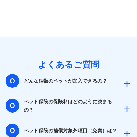
バンネット日本橋ビル 3F
株式会社ドコモ・インシュアランス
個人情報の第三者提供について
当社ではご本人の同意がある場合または法令に基づく場
合を除き、第三者に提供いたしません。
業務の委託
よくあるご質問
当社は利用目的の達成に必要な範囲内において個人情報
の取り扱いの全部または一部を委託する場合がありま
す。
どんな種類のペットが加入できるの？
個人データの共同利用
ペット保険の保険料はどのように決まる
当社は株式会社NTTドコモとの間で、以下のとおり個
の？
人データを共同利用します。
【共同して利用される利用データの項目】
ペット保険の補償対象外項目（免責）は？
当社又は株式会社NTTドコモがサービス提供等を通じて