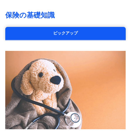
大樹生命保険株式会社（https://www.taiju-
life.co.jp）
保険の基礎知識
太陽生命保険株式会社（https://www.taiyo-
seimei.co.jp）
チューリッヒ生命保険株式会社
ピックアップ
（https://www.zurichlife.co.jp/）
東京海上日動あんしん生命保険株式会社
（https://www.tmn-anshin.co.jp/）
なないろ生命保険株式会社
（https://www.nanairolife.co.jp/）
日本生命保険相互会社
（https://www.nissay.co.jp）
はなさく生命保険株式会社
（https://www.life8739.co.jp/）
マニュライフ生命保険株式会社
（https://www.manulife.co.jp/）
三井住友海上あいおい生命保険株式会社
（https://www.msa-life.co.jp/）
メットライフ生命株式会社
(https://www.metlife.co.jp/)