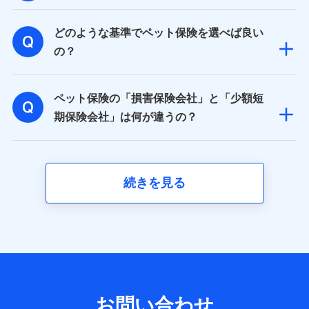
取得した、以下の情報などの個人データ
どのような基準でペット保険を選べば良い
基本情報
氏名、電話番号、メールアドレス、お客さまの識別子、属
の？
性、連絡先、dポイントサービスのご利用に関する情報。例
として、dポイントカード番号、性別、年齢、家族構成、住
所、dポイント残高、dポイント利用履歴などが含まれます。
ペット保険の「損害保険会社」と「少額短
利用情報
当社又は株式会社NTTドコモが提供する各種サービスなどの
期保険会社」は何が違うの？
ご契約・ご利用などに関する情報。例として、当社又は株式
会社NTTドコモが提供する各種サービスのご契約状態・ご利
用履歴インターネット利用時の行動に関する情報、アプリケ
ーション利用時の行動に関する情報、購入されたサービスや
商品の名称・購入場所・決済に関する情報、アンケートの回
続きを見る
答に関する情報などが含まれます。
保険関連サービス情報
当社又は株式会社NTTドコモが提供する保険関連サービスに
関して取得し、又は保有する情報。例として、見積請求受付
時、資料請求受付時又はユーザー登録受付時に提供いただい
た情報（氏名、住所、生年月日、性別、保険契約者と被保険
者の関係、保険加入の目的、保険商品の内容、保険料、保険
料のお支払方法、車のメーカーや走行距離などの情報、建物
の構造や築年数などの情報、ペットの種類や年齢など）及び
お問い合わせ
お客様との応対記録 （お客様に提示した比較見積の試算結