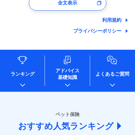
全文表示
ユーザー登録受付および、管理のため
郵便、電話、およびＥメール等により、当社と取引のあるも
しくは委託を受けている保険会社・提携会社の保険その他に
利用規約
関する情報を提供し、金融商品等の契約を勧奨するため、ま
た維持管理等の委託業務遂行のため、またそれらに付帯、関
プライバシーポリシー
連する当社および提携会社のサービスを案内、提供するため
（なお、当社は複数の保険会社と取引があり、取得した個人
情報を取引のある他の保険会社の商品・サービスをご提案す
るために利用させていただくことがあります。）
各種セミナーの開催のため
コンサルティングサービスの実施のため
アドバイス
アンケートやキャンペーン等の実施のため
ランキング
よくあるご質問
上記に係る案内・手続き・管理等付帯業務を行うため
基礎知識
* 当社が委託を受けている保険会社の情報は、保険会社
のホームページに掲載しておりますので、ご確認くださ
い。
■損害保険
ペット保険
あいおいニッセイ同和損害保険株式会社
(https://www.aioinissaydowa.co.jp/)
おすすめ人気ランキング
アクサ損害保険株式会社 (https://www.axa-