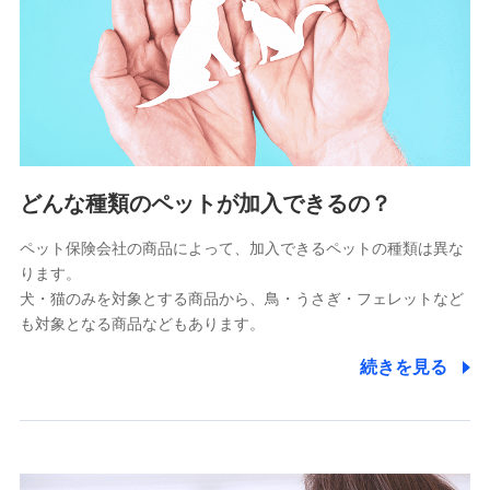
供し、金融商品等の契約を勧奨するため
アンケートやキャンペーン等の実施のため
上記に係る連絡・手続き・管理等付帯業務を行うため
5.通話録音にて取得する情報
電話対応の品質向上およびお問合せ内容の正確な把握のため
6.採用応募者の個人情報
どんな種類のペットが加入できるの？
採用選考および入社手続を実施するため
ペット保険会社の商品によって、加入できるペットの種類は異な
ります。
7.社員（従業者）の個人情報
犬・猫のみを対象とする商品から、鳥・うさぎ・フェレットなど
人事･勤怠･健康・労務等の管理、給与支給、福利厚生・採用
も対象となる商品などもあります。
退職関連処理等の各種手続きのため、当社と従業員または従
業員同士の連絡のため
続きを見る
8.取引先個人情報
取引先としての選定業務、営業情報の提供業務、契約締結手
続き業務、取引管理業務、およびこれらに準ずる業務の遂行
のため