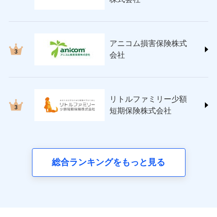
(https://www.nisshinfire.co.jp/)
ペット＆ファミリー損害保険株式会社
(https://www.petfamilyins.co.jp/)
三井住友海上火災保険株式会社 (https://www.ms-
アニコム損害保険株式
ins.com/)
会社
三井ダイレクト損害保険株式会社
(https://www.mitsui-direct.co.jp/)
■生命保険
リトルファミリー少額
アクサ生命保険株式会社
短期保険株式会社
（https://www.axa.co.jp/）
SBI生命保険株式会社（https://www.sbilife.co.jp/）
FWD生命保険株式会社
（https://www.fwdlife.co.jp/）
ソニー生命保険株式会社
総合ランキングをもっと見る
（https://www.sonylife.co.jp）
SOMPOひまわり生命保険株式会社
（https://www.himawari-life.co.jp/）
第一ネオ生命保険株式会社
（https://neofirst.co.jp/）