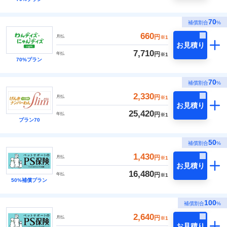
70
補償割合
%
660
円
月払
※1
お見積り
7,710
円
年払
※1
70%プラン
70
補償割合
%
2,330
円
月払
※1
お見積り
25,420
円
年払
※1
プラン70
50
補償割合
%
1,430
円
月払
※1
お見積り
16,480
円
年払
※1
50%補償プラン
100
補償割合
%
2,640
円
月払
※1
お見積り