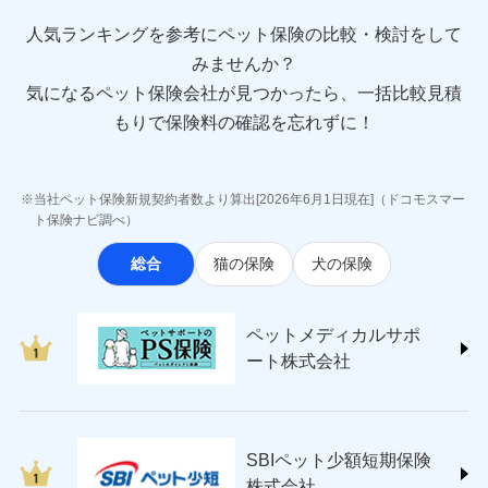
direct.co.jp/)
アニコム損害保険株式会社 (https://www.anicom-
人気ランキングを参考にペット保険の比較・検討をして
sompo.co.jp/)
みませんか？
東京海上ダイレクト損害保険株式会社
気になるペット保険会社が見つかったら、一括比較見積
(https://www.e-design.net/)
AIG損害保険株式会社
もりで保険料の確認を忘れずに！
(https://www.aig.co.jp/sonpo)
ＳＢＩ損害保険株式会社
(https://www.sbisonpo.co.jp/)
当社ペット保険新規契約者数より算出[2026年6月1日現在]（ドコモスマー
ジェイアイ傷害火災保険株式会社
ト保険ナビ調べ）
(https://www.jihoken.co.jp/)
総合
猫の保険
犬の保険
ソニー損害保険株式会社
(https://www.sonysonpo.co.jp/)
損害保険ジャパン株式会社 (https://www.sompo-
ペットメディカルサポ
japan.co.jp/)
ート株式会社
ＳＯＭＰＯダイレクト損害保険株式会社
(https://www.sompo-direct.co.jp/)
チューリッヒ保険会社 (https://www.zurich.co.jp/)
東京海上日動火災保険株式会社
(https://www.tokiomarine-nichido.co.jp/)
SBIペット少額短期保険
日新火災海上保険株式会社
株式会社