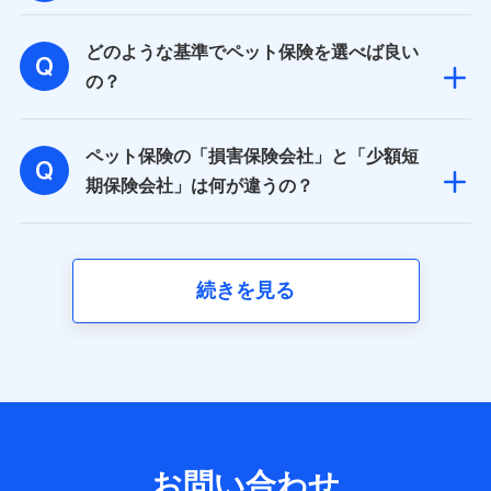
取得した、以下の情報などの個人データ
どのような基準でペット保険を選べば良い
基本情報
氏名、電話番号、メールアドレス、お客さまの識別子、属
の？
性、連絡先、dポイントサービスのご利用に関する情報。例
として、dポイントカード番号、性別、年齢、家族構成、住
所、dポイント残高、dポイント利用履歴などが含まれます。
ペット保険の「損害保険会社」と「少額短
利用情報
当社又は株式会社NTTドコモが提供する各種サービスなどの
期保険会社」は何が違うの？
ご契約・ご利用などに関する情報。例として、当社又は株式
会社NTTドコモが提供する各種サービスのご契約状態・ご利
用履歴インターネット利用時の行動に関する情報、アプリケ
ーション利用時の行動に関する情報、購入されたサービスや
商品の名称・購入場所・決済に関する情報、アンケートの回
続きを見る
答に関する情報などが含まれます。
保険関連サービス情報
当社又は株式会社NTTドコモが提供する保険関連サービスに
関して取得し、又は保有する情報。例として、見積請求受付
時、資料請求受付時又はユーザー登録受付時に提供いただい
た情報（氏名、住所、生年月日、性別、保険契約者と被保険
者の関係、保険加入の目的、保険商品の内容、保険料、保険
料のお支払方法、車のメーカーや走行距離などの情報、建物
の構造や築年数などの情報、ペットの種類や年齢など）及び
お問い合わせ
お客様との応対記録 （お客様に提示した比較見積の試算結