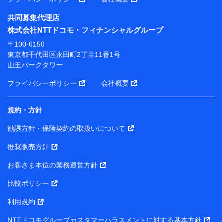
共同募集代理店
※ 当社および株式会社NTTドコモは、お客さまの情報
株式会社NTTドコモ・フィナンシャルグループ
を利用させていただくにあたっては、「NTTドコモ パー
ソナルデータ憲章」に定める行動原則を順守します 。
〒100-6150
※ パーソナルデータダッシュボードの「第三者提供の
東京都千代田区永田町2丁目11番1号
管理」の設定状態にかかわらず、共同利用する場合があ
山王パークタワー
ります。
プライバシーポリシー
会社概要
※ dポイントクラブ会員ではないお客さま（2019年12
月11日以降、一度もdポイントクラブ会員であったこと
がないお客さまに限る）に関する、2019年12月10日以
規約・方針
前に取得した個人データは、こちら の利用目的の範囲内
勧誘方針・保険契約の取扱いについて
に限って共同利用します。
推奨販売方針
当社は株式会社NTTドコモ・フィナンシャルグループ
との間で、以下のとおり個人データを共同利用しま
お客さま本位の業務運営方針
す。
比較ポリシー
【共同して利用される利用データの項目】
利用規約
当社または株式会社NTTドコモ・フィナンシャルグルー
NTTドコモグループカスタマーハラスメントに対する基本方針
プがサービス提供等を通じて取得した、以下の情報など