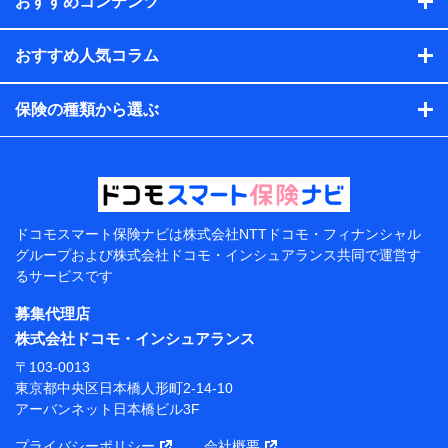
おすすめコンテンツ
会社のサービスを案内、提供するため
（各サービスで取得したサービス利用履歴、ウェブサイトの
閲覧履歴、購買履歴、ご契約内容等のパーソナルデータを分
おすすめ人気コラム
析して、お客さまの趣味・嗜好・傾向に応じたサービス・商
品等に関するご提案や広告の配信等を行うことがありま
保険の種類から選ぶ
す。）
各種セミナーの開催のため
コンサルティングサービスの実施のため
アンケートやキャンペーン等の実施のため
上記に係る案内・手続き・管理等付帯業務を行うため
【当該個人データの管理について責任を有する者の名
称・住所・代表者名】
ドコモスマート保険ナビは
株式会社NTTドコモ・フィナンシャル
グループおよび
株式会社ドコモ・インシュアランス共同で
運営す
当該個人データを取り扱う各共同利用者（詳細は次のと
るサービスです
おり）
募集代理店
東京都千代田区永田町2丁目11番1号 山王パークタワー
株式会社NTTドコモ 代表取締役社長 前田 義晃
株式会社ドコモ・インシュアランス
〒103-0013
東京都中央区日本橋人形町2-14-10 アーバンネット日
東京都中央区日本橋人形町2-14-10
本橋ビル 3F
アーバンネット日本橋ビル3F
株式会社ドコモ・インシュアランス 代表取締役社
プライバシーポリシー
会社概要
長 吉村 忠義