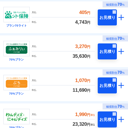
70
補償割合
%
405
円
月払
お見積り
4,743
円
年払
プラン70ライト
70
補償割合
%
3,270
円
月払
お見積り
35,630
円
年払
70%プラン
70
補償割合
%
1,070
円
月払
お見積り
11,690
円
年払
70%プラン
70
補償割合
%
1,990
円
月払
※1
お見積り
23,320
円
年払
※1
70%プラン