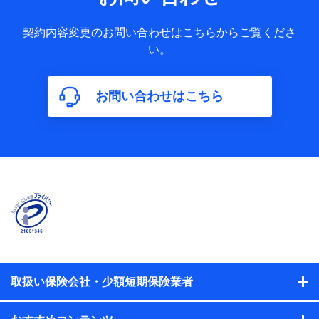
果情報、メールマガジンを提供した際のメール内容や送信履
歴の情報及び保険の更改案内等を提供した際のメール内容や
契約内容変更のお問い合わせはこちらからご覧くださ
送信履歴などの情報）が含まれます。
い。
保険契約情報
当社又は株式会社NTTドコモが取得し、又は保有する保険契
約に関する情報。例として、保険契約者及び被保険者の氏
名、住所、生年月日、性別、保険契約者と被保険者の関係、
お問い合わせはこちら
保険加入の目的、保険商品の内容、保険料、保険料のお支払
方法、車のメーカーや走行距離などの情報、建物の構造や築
年数などの情報、ペットの種類や年齢などの情報などが含ま
れます。
【共同して利用する者の範囲】
当社
株式会社NTTドコモ
【利用する者の利用目的】
当社又は株式会社NTTドコモが提供する保険関連サービスに
おけるユーザ登録受付および管理のため
当社又は株式会社NTTドコモと取引のあるもしくは委託を受
取扱い保険会社・少額短期保険業者
けている保険会社・提携会社の保険その他に関する情報を提
供するため、また維持管理等の委託業務遂行のため、またそ
れらに付帯、関連する当社、株式会社NTTドコモおよび提携