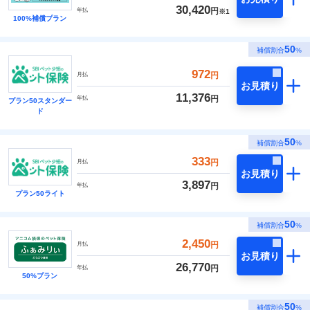
30,420
円
年払
※1
100%補償プラン
50
補償割合
%
972
円
月払
お見積り
11,376
円
年払
プラン50スタンダー
ド
50
補償割合
%
333
円
月払
お見積り
3,897
円
年払
プラン50ライト
50
補償割合
%
2,450
円
月払
お見積り
26,770
円
年払
50%プラン
50
補償割合
%