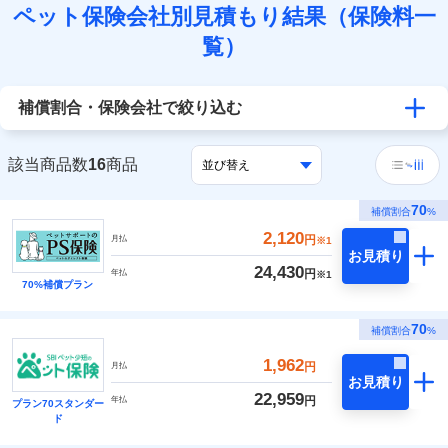
ペット保険会社別見積もり結果（保険料一
覧）
補償割合・保険会社で絞り込む
該当商品数
16
商品
70
補償割合
%
2,120
円
月払
※1
お見積り
24,430
円
年払
※1
70%補償プラン
70
補償割合
%
1,962
円
月払
お見積り
22,959
円
年払
プラン70スタンダー
ド