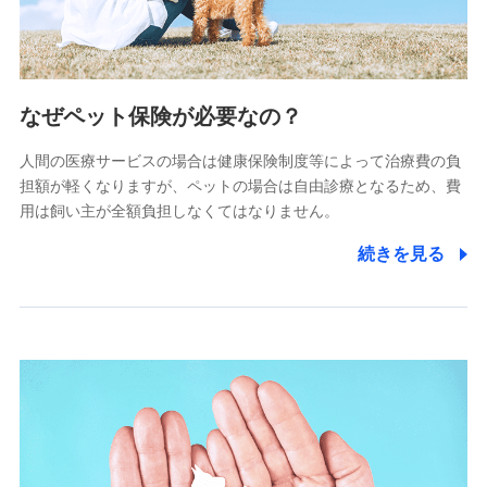
(https://www.littlefamily-ssi.com/)
2.共同募集を行う代理店から受領する個人情報
郵便、電話、およびＥメール等により、当社と取引のあるも
なぜペット保険が必要なの？
しくは委託を受けている保険会社・提携会社の保険その他に
関する情報を提供し、金融商品等の契約を勧奨するため、ま
人間の医療サービスの場合は健康保険制度等によって治療費の負
た維持管理等の委託業務遂行のため、またそれらに付帯、関
連する当社および提携会社のサービスを案内、提供するため
担額が軽くなりますが、ペットの場合は自由診療となるため、費
（なお、当社は複数の保険会社と取引があり、取得した個人
用は飼い主が全額負担しなくてはなりません。
情報を取引のある他の保険会社の商品・サービスをご提案す
るために利用させていただくことがあります。）
続きを見る
上記に係る連絡・手続き・管理等付帯業務を行うため
3.セミナー募集サイトから取得した個人情報
各種セミナーの案内、開催のため
上記に係る連絡・手続き・管理等付帯業務を行うため
4.家族・友達紹介にて取得した個人情報
被紹介者への連絡、及び当社と取引のあるもしくは委託を受
けている保険会社・提携会社の保険その他に関する情報を提