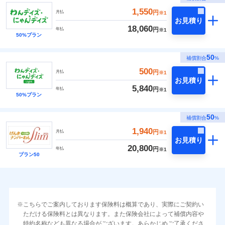
1,550
円
月払
※1
お見積り
18,060
円
年払
※1
50%プラン
50
補償割合
%
500
円
月払
※1
お見積り
5,840
円
年払
※1
50%プラン
50
補償割合
%
1,940
円
月払
※1
お見積り
20,800
円
年払
※1
プラン50
こちらでご案内しております保険料は概算であり、実際にご契約い
ただける保険料とは異なります。また保険会社によって補償内容や
特約名称なども異なる場合がございます。あらかじめご了承くださ