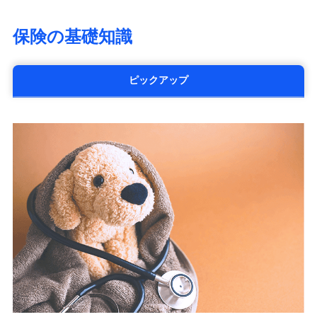
大樹生命保険株式会社（https://www.taiju-
life.co.jp）
保険の基礎知識
太陽生命保険株式会社（https://www.taiyo-
seimei.co.jp）
チューリッヒ生命保険株式会社
ピックアップ
（https://www.zurichlife.co.jp/）
東京海上日動あんしん生命保険株式会社
（https://www.tmn-anshin.co.jp/）
なないろ生命保険株式会社
（https://www.nanairolife.co.jp/）
日本生命保険相互会社
（https://www.nissay.co.jp）
はなさく生命保険株式会社
（https://www.life8739.co.jp/）
マニュライフ生命保険株式会社
（https://www.manulife.co.jp/）
三井住友海上あいおい生命保険株式会社
（https://www.msa-life.co.jp/）
メットライフ生命株式会社
(https://www.metlife.co.jp/)