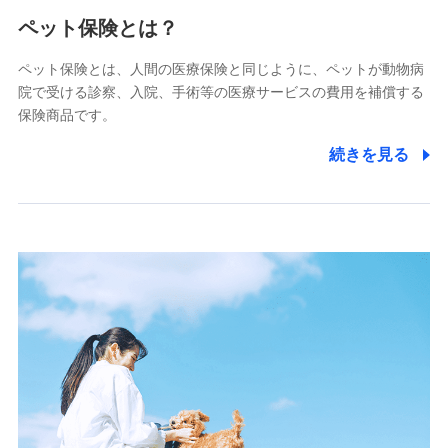
メディケア生命保険株式会社
（https://www.medicarelife.com/）
ペット保険とは？
■少額短期保険
ペット保険とは、人間の医療保険と同じように、ペットが動物病
株式会社アシロ少額短期保険
院で受ける診察、入院、手術等の医療サービスの費用を補償する
(https://kailash.co.jp/)
保険商品です。
SBIいきいき少額短期保険会社 (https://www.i-
sedai.com/)
続きを見る
SBIペット少額短期保険株式会社
(https://www.sbipet-ssi.co.jp/)
SBIリスタ少額短期保険会社
(https://www.jishin.co.jp/)
スマートプラス少額短期保険株式会社
（https://www.smartplus-insurance.com/）
チューリッヒ少額短期保険株式会社
(https://www.zurichssi.co.jp/)
Tokio Marine X少額短期保険株式会社
(https://www.tokiomarine-x.co.jp/)
ペットメディカルサポート株式会社
(https://pshoken.co.jp/)
リトルファミリー少額短期保険株式会社