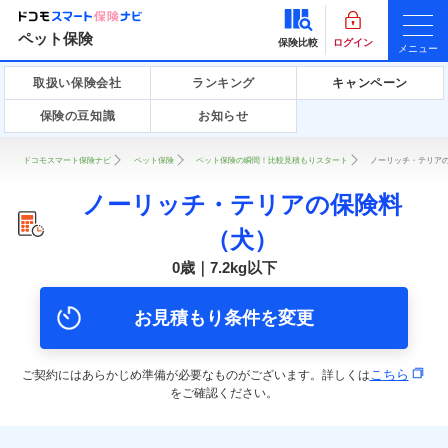
ペット保険
保険比較
ログイン
メニュー
取扱い保険会社
ランキング
キャンペーン
保険の豆知識
お知らせ
ドコモスマート保険ナビ
ペット保険
ペット保険の瞬間！比較見積もりスタート
ノーリッチ・テリアの
ノーリッチ・テリアの保険料
（犬）
0歳｜7.2kg以下
お見積もり条件を変更
こちら
ご契約にはあらかじめ準備が必要なものがございます。詳しくは
をご確認ください。