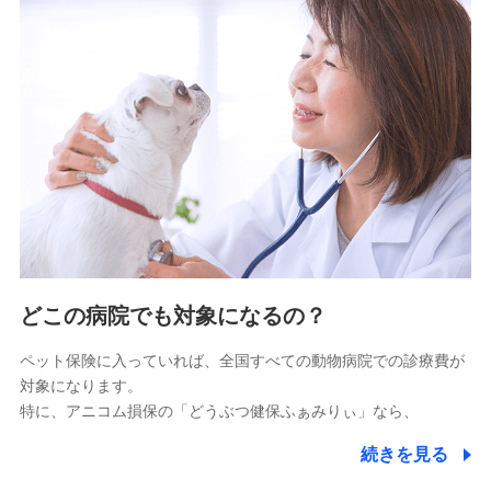
9.お問い合わせ情報
各種お問い合わせに対応するため
10.受託業務の 個人情報
受託業務の遂行およびこれらに準ずる業務の遂行のため
11.マイカー通勤管理クラウド並びに法人向けASPサー
ビスに関してのお問い合わせ情報
各種お問い合わせに対応するため
当社のサービスに関する情報提供や、皆様に有用なお知らせ
をお送りするため
どこの病院でも対象になるの？
アンケートの送付のため
当社のサービスや媒体の運営改善に必要なデータを解析し、
ペット保険に入っていれば、全国すべての動物病院での診療費が
分析するため
対象になります。
当社の対応品質向上やお問い合わせ内容の正確な把握のため
特に、アニコム損保の「どうぶつ健保ふぁみりぃ」なら、
個人情報保護管理者の職名、連絡先
株式会社ドコモ・インシュアランス 営業部長
続きを見る
〒103-0013 東京都中央区日本橋人形町2-14-10 アー