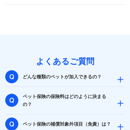
バンネット日本橋ビル 3F
株式会社ドコモ・インシュアランス
個人情報の第三者提供について
当社ではご本人の同意がある場合または法令に基づく場
合を除き、第三者に提供いたしません。
業務の委託
よくあるご質問
当社は利用目的の達成に必要な範囲内において個人情報
の取り扱いの全部または一部を委託する場合がありま
す。
どんな種類のペットが加入できるの？
個人データの共同利用
ペット保険の保険料はどのように決まる
当社は株式会社NTTドコモとの間で、以下のとおり個
の？
人データを共同利用します。
【共同して利用される利用データの項目】
ペット保険の補償対象外項目（免責）は？
当社又は株式会社NTTドコモがサービス提供等を通じて