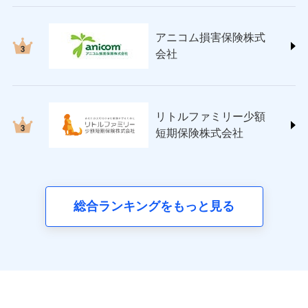
ペット＆ファミリー損害保険株式会社
(https://www.petfamilyins.co.jp/)
三井住友海上火災保険株式会社 (https://www.ms-
アニコム損害保険株式
ins.com/)
会社
三井ダイレクト損害保険株式会社
(https://www.mitsui-direct.co.jp/)
■生命保険
リトルファミリー少額
アクサ生命保険株式会社
短期保険株式会社
（https://www.axa.co.jp/）
SBI生命保険株式会社（https://www.sbilife.co.jp/）
FWD生命保険株式会社
（https://www.fwdlife.co.jp/）
ソニー生命保険株式会社
総合ランキングをもっと見る
（https://www.sonylife.co.jp）
SOMPOひまわり生命保険株式会社
（https://www.himawari-life.co.jp/）
第一ネオ生命保険株式会社
（https://neofirst.co.jp/）
大樹生命保険株式会社（https://www.taiju-
life.co.jp）