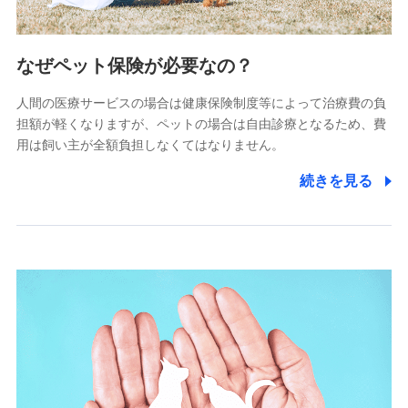
2.共同募集を行う代理店から受領する個人情報
郵便、電話、およびＥメール等により、当社と取引のあるも
なぜペット保険が必要なの？
しくは委託を受けている保険会社・提携会社の保険その他に
関する情報を提供し、金融商品等の契約を勧奨するため、ま
人間の医療サービスの場合は健康保険制度等によって治療費の負
た維持管理等の委託業務遂行のため、またそれらに付帯、関
連する当社および提携会社のサービスを案内、提供するため
担額が軽くなりますが、ペットの場合は自由診療となるため、費
（なお、当社は複数の保険会社と取引があり、取得した個人
用は飼い主が全額負担しなくてはなりません。
情報を取引のある他の保険会社の商品・サービスをご提案す
るために利用させていただくことがあります。）
続きを見る
上記に係る連絡・手続き・管理等付帯業務を行うため
3.セミナー募集サイトから取得した個人情報
各種セミナーの案内、開催のため
上記に係る連絡・手続き・管理等付帯業務を行うため
4.家族・友達紹介にて取得した個人情報
被紹介者への連絡、及び当社と取引のあるもしくは委託を受
けている保険会社・提携会社の保険その他に関する情報を提
供し、金融商品等の契約を勧奨するため
アンケートやキャンペーン等の実施のため