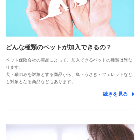
上記に係る連絡・手続き・管理等付帯業務を行うため
5.通話録音にて取得する情報
電話対応の品質向上およびお問合せ内容の正確な把握のため
6.採用応募者の個人情報
どんな種類のペットが加入できるの？
採用選考および入社手続を実施するため
ペット保険会社の商品によって、加入できるペットの種類は異な
ります。
7.社員（従業者）の個人情報
犬・猫のみを対象とする商品から、鳥・うさぎ・フェレットなど
人事･勤怠･健康・労務等の管理、給与支給、福利厚生・採用
も対象となる商品などもあります。
退職関連処理等の各種手続きのため、当社と従業員または従
業員同士の連絡のため
続きを見る
8.取引先個人情報
取引先としての選定業務、営業情報の提供業務、契約締結手
続き業務、取引管理業務、およびこれらに準ずる業務の遂行
のため