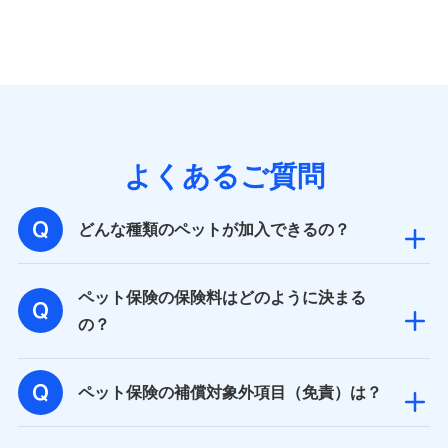
個人情報の第三者提供について
当社ではご本人の同意がある場合または法令に基づく場
合を除き、第三者に提供いたしません。
業務の委託
よくあるご質問
当社は利用目的の達成に必要な範囲内において個人情報
の取り扱いの全部または一部を委託する場合がありま
す。
どんな種類のペットが加入できるの？
個人データの共同利用
ペット保険の保険料はどのように決まる
当社は株式会社NTTドコモとの間で、以下のとおり個
の？
人データを共同利用します。
【共同して利用される利用データの項目】
ペット保険の補償対象外項目（免責）は？
当社又は株式会社NTTドコモがサービス提供等を通じて
取得した、以下の情報などの個人データ