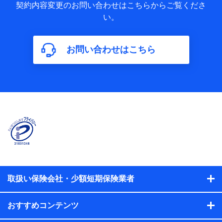
歴の情報及び保険の更改案内等を提供した際のメール内容や
契約内容変更のお問い合わせはこちらからご覧くださ
送信履歴などの情報）が含まれます。
い。
保険契約情報
当社又は株式会社NTTドコモが取得し、又は保有する保険契
約に関する情報。例として、保険契約者及び被保険者の氏
名、住所、生年月日、性別、保険契約者と被保険者の関係、
お問い合わせはこちら
保険加入の目的、保険商品の内容、保険料、保険料のお支払
方法、車のメーカーや走行距離などの情報、建物の構造や築
年数などの情報、ペットの種類や年齢などの情報などが含ま
れます。
【共同して利用する者の範囲】
当社
株式会社NTTドコモ
【利用する者の利用目的】
当社又は株式会社NTTドコモが提供する保険関連サービスに
おけるユーザ登録受付および管理のため
当社又は株式会社NTTドコモと取引のあるもしくは委託を受
取扱い保険会社・少額短期保険業者
けている保険会社・提携会社の保険その他に関する情報を提
供するため、また維持管理等の委託業務遂行のため、またそ
れらに付帯、関連する当社、株式会社NTTドコモおよび提携
おすすめコンテンツ
会社のサービスを案内、提供するため
（各サービスで取得したサービス利用履歴、ウェブサイトの