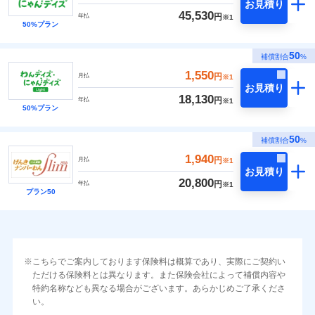
お見積り
45,530
円
年払
※1
50%プラン
50
補償割合
%
1,550
円
月払
※1
お見積り
18,130
円
年払
※1
50%プラン
50
補償割合
%
1,940
円
月払
※1
お見積り
20,800
円
年払
※1
プラン50
こちらでご案内しております保険料は概算であり、実際にご契約い
ただける保険料とは異なります。また保険会社によって補償内容や
特約名称なども異なる場合がございます。あらかじめご了承くださ
い。