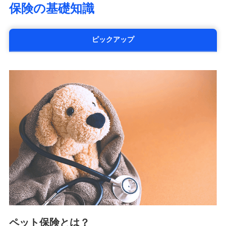
保険の基礎知識
太陽生命保険株式会社（https://www.taiyo-
seimei.co.jp）
チューリッヒ生命保険株式会社
ピックアップ
（https://www.zurichlife.co.jp/）
東京海上日動あんしん生命保険株式会社
（https://www.tmn-anshin.co.jp/）
なないろ生命保険株式会社
（https://www.nanairolife.co.jp/）
日本生命保険相互会社
（https://www.nissay.co.jp）
はなさく生命保険株式会社
（https://www.life8739.co.jp/）
マニュライフ生命保険株式会社
（https://www.manulife.co.jp/）
三井住友海上あいおい生命保険株式会社
（https://www.msa-life.co.jp/）
メットライフ生命株式会社
(https://www.metlife.co.jp/)
メディケア生命保険株式会社
（https://www.medicarelife.com/）
ペット保険とは？