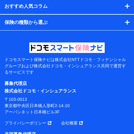
閲覧履歴、購買履歴、ご契約内容等のパーソナルデータを分
おすすめ人気コラム
析して、お客さまの趣味・嗜好・傾向に応じたサービス・商
品等に関するご提案や広告の配信等を行うことがありま
保険の種類から選ぶ
す。）
各種セミナーの開催のため
コンサルティングサービスの実施のため
アンケートやキャンペーン等の実施のため
上記に係る案内・手続き・管理等付帯業務を行うため
【当該個人データの管理について責任を有する者の名
称・住所・代表者名】
ドコモスマート保険ナビは
株式会社NTTドコモ・フィナンシャル
グループおよび
株式会社ドコモ・インシュアランス共同で
運営す
当該個人データを取り扱う各共同利用者（詳細は次のと
るサービスです
おり）
募集代理店
東京都千代田区永田町2丁目11番1号 山王パークタワー
株式会社NTTドコモ 代表取締役社長 前田 義晃
株式会社ドコモ・インシュアランス
〒103-0013
東京都中央区日本橋人形町2-14-10 アーバンネット日
東京都中央区日本橋人形町2-14-10
本橋ビル 3F
アーバンネット日本橋ビル3F
株式会社ドコモ・インシュアランス 代表取締役社
プライバシーポリシー
会社概要
長 吉村 忠義