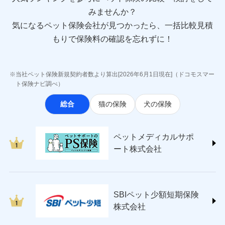
sompo.co.jp/)
みませんか？
東京海上ダイレクト損害保険株式会社
気になるペット保険会社が見つかったら、一括比較見積
(https://www.e-design.net/)
AIG損害保険株式会社
もりで保険料の確認を忘れずに！
(https://www.aig.co.jp/sonpo)
ＳＢＩ損害保険株式会社
(https://www.sbisonpo.co.jp/)
当社ペット保険新規契約者数より算出[2026年6月1日現在]（ドコモスマー
ジェイアイ傷害火災保険株式会社
ト保険ナビ調べ）
(https://www.jihoken.co.jp/)
総合
猫の保険
犬の保険
ソニー損害保険株式会社
(https://www.sonysonpo.co.jp/)
損害保険ジャパン株式会社 (https://www.sompo-
ペットメディカルサポ
japan.co.jp/)
ート株式会社
ＳＯＭＰＯダイレクト損害保険株式会社
(https://www.sompo-direct.co.jp/)
チューリッヒ保険会社 (https://www.zurich.co.jp/)
東京海上日動火災保険株式会社
(https://www.tokiomarine-nichido.co.jp/)
SBIペット少額短期保険
日新火災海上保険株式会社
株式会社
(https://www.nisshinfire.co.jp/)