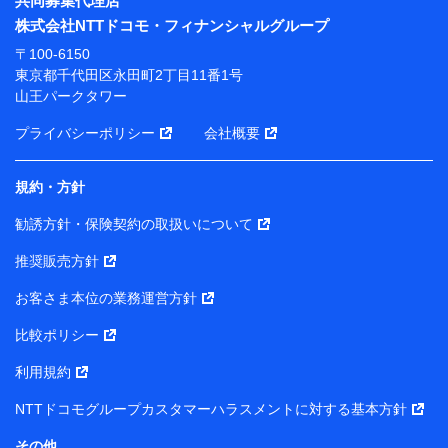
共同募集代理店
※ 当社および株式会社NTTドコモは、お客さまの情報
株式会社NTTドコモ・フィナンシャルグループ
を利用させていただくにあたっては、「NTTドコモ パー
ソナルデータ憲章」に定める行動原則を順守します 。
〒100-6150
※ パーソナルデータダッシュボードの「第三者提供の
東京都千代田区永田町2丁目11番1号
管理」の設定状態にかかわらず、共同利用する場合があ
山王パークタワー
ります。
プライバシーポリシー
会社概要
※ dポイントクラブ会員ではないお客さま（2019年12
月11日以降、一度もdポイントクラブ会員であったこと
がないお客さまに限る）に関する、2019年12月10日以
規約・方針
前に取得した個人データは、こちら の利用目的の範囲内
勧誘方針・保険契約の取扱いについて
に限って共同利用します。
推奨販売方針
当社は株式会社NTTドコモ・フィナンシャルグループ
との間で、以下のとおり個人データを共同利用しま
お客さま本位の業務運営方針
す。
比較ポリシー
【共同して利用される利用データの項目】
利用規約
当社または株式会社NTTドコモ・フィナンシャルグルー
NTTドコモグループカスタマーハラスメントに対する基本方針
プがサービス提供等を通じて取得した、以下の情報など
の個人データ
その他