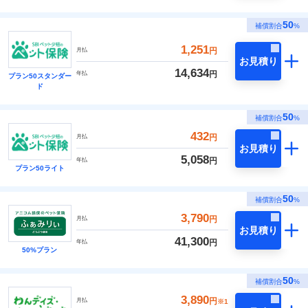
50
補償割合
%
1,251
円
月払
お見積り
14,634
円
年払
プラン50スタンダー
ド
50
補償割合
%
432
円
月払
お見積り
5,058
円
年払
プラン50ライト
50
補償割合
%
3,790
円
月払
お見積り
41,300
円
年払
50%プラン
50
補償割合
%
3,890
円
月払
※1