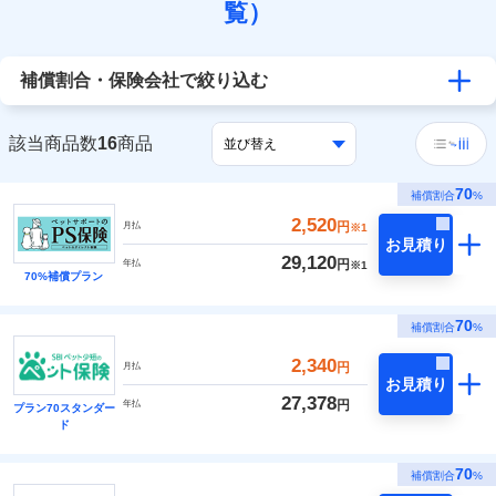
覧）
補償割合・保険会社で絞り込む
該当商品数
16
商品
70
補償割合
%
2,520
円
月払
※1
お見積り
29,120
円
年払
※1
70%補償プラン
70
補償割合
%
2,340
円
月払
お見積り
27,378
円
年払
プラン70スタンダー
ド
70
補償割合
%