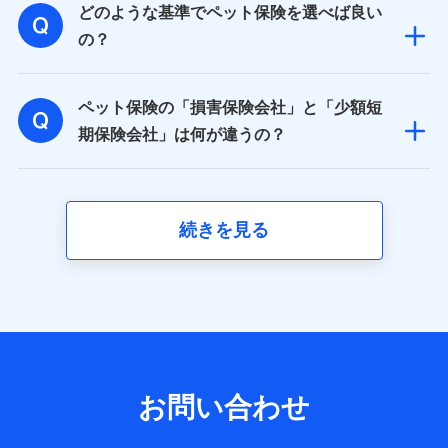
どのような基準でペット保険を選べば良い
基本情報
氏名、電話番号、メールアドレス、お客さまの識別子、属
の？
性、連絡先、dポイントサービスのご利用に関する情報。例
として、dポイントカード番号、性別、年齢、家族構成、住
所、dポイント残高、dポイント利用履歴などが含まれます。
ペット保険の「損害保険会社」と「少額短
利用情報
当社又は株式会社NTTドコモが提供する各種サービスなどの
期保険会社」は何が違うの？
ご契約・ご利用などに関する情報。例として、当社又は株式
会社NTTドコモが提供する各種サービスのご契約状態・ご利
用履歴インターネット利用時の行動に関する情報、アプリケ
ーション利用時の行動に関する情報、購入されたサービスや
商品の名称・購入場所・決済に関する情報、アンケートの回
続きを見る
答に関する情報などが含まれます。
保険関連サービス情報
当社又は株式会社NTTドコモが提供する保険関連サービスに
関して取得し、又は保有する情報。例として、見積請求受付
時、資料請求受付時又はユーザー登録受付時に提供いただい
た情報（氏名、住所、生年月日、性別、保険契約者と被保険
者の関係、保険加入の目的、保険商品の内容、保険料、保険
料のお支払方法、車のメーカーや走行距離などの情報、建物
の構造や築年数などの情報、ペットの種類や年齢など）及び
お問い合わせ
お客様との応対記録 （お客様に提示した比較見積の試算結
果情報、メールマガジンを提供した際のメール内容や送信履