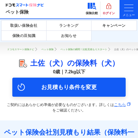
ペット保険
保険比較
ログイン
メニュー
取扱い保険会社
ランキング
キャンペーン
保険の豆知識
お知らせ
ドコモスマート保険ナビ
ペット保険
ペット保険の瞬間！比較見積もりスタート
土佐（犬）のペット保
土佐（犬）の保険料（犬）
0歳｜7.2kg以下
お見積もり条件を変更
こちら
ご契約にはあらかじめ準備が必要なものがございます。詳しくは
をご確認ください。
ペット保険会社別見積もり結果（保険料一