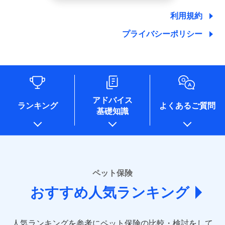
郵便、電話、およびＥメール等により、当社と取引のあるも
しくは委託を受けている保険会社・提携会社の保険その他に
利用規約
関する情報を提供し、金融商品等の契約を勧奨するため、ま
た維持管理等の委託業務遂行のため、またそれらに付帯、関
プライバシーポリシー
連する当社および提携会社のサービスを案内、提供するため
（なお、当社は複数の保険会社と取引があり、取得した個人
情報を取引のある他の保険会社の商品・サービスをご提案す
るために利用させていただくことがあります。）
各種セミナーの開催のため
コンサルティングサービスの実施のため
アドバイス
アンケートやキャンペーン等の実施のため
ランキング
よくあるご質問
上記に係る案内・手続き・管理等付帯業務を行うため
基礎知識
* 当社が委託を受けている保険会社の情報は、保険会社
のホームページに掲載しておりますので、ご確認くださ
い。
■損害保険
ペット保険
あいおいニッセイ同和損害保険株式会社
(https://www.aioinissaydowa.co.jp/)
おすすめ人気ランキング
アクサ損害保険株式会社 (https://www.axa-
direct.co.jp/)
アニコム損害保険株式会社 (https://www.anicom-
人気ランキングを参考にペット保険の比較・検討をして