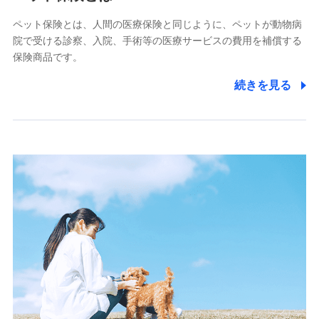
■少額短期保険
ペット保険とは、人間の医療保険と同じように、ペットが動物病
株式会社アシロ少額短期保険
院で受ける診察、入院、手術等の医療サービスの費用を補償する
(https://kailash.co.jp/)
保険商品です。
SBIいきいき少額短期保険会社 (https://www.i-
sedai.com/)
続きを見る
SBIペット少額短期保険株式会社
(https://www.sbipet-ssi.co.jp/)
SBIリスタ少額短期保険会社
(https://www.jishin.co.jp/)
スマートプラス少額短期保険株式会社
（https://www.smartplus-insurance.com/）
チューリッヒ少額短期保険株式会社
(https://www.zurichssi.co.jp/)
Tokio Marine X少額短期保険株式会社
(https://www.tokiomarine-x.co.jp/)
ペットメディカルサポート株式会社
(https://pshoken.co.jp/)
リトルファミリー少額短期保険株式会社
(https://www.littlefamily-ssi.com/)