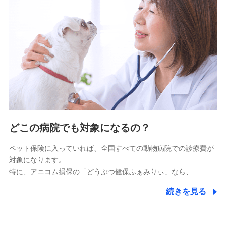
9.お問い合わせ情報
各種お問い合わせに対応するため
10.受託業務の 個人情報
受託業務の遂行およびこれらに準ずる業務の遂行のため
11.マイカー通勤管理クラウド並びに法人向けASPサー
ビスに関してのお問い合わせ情報
各種お問い合わせに対応するため
当社のサービスに関する情報提供や、皆様に有用なお知らせ
をお送りするため
どこの病院でも対象になるの？
アンケートの送付のため
当社のサービスや媒体の運営改善に必要なデータを解析し、
ペット保険に入っていれば、全国すべての動物病院での診療費が
分析するため
対象になります。
当社の対応品質向上やお問い合わせ内容の正確な把握のため
特に、アニコム損保の「どうぶつ健保ふぁみりぃ」なら、
個人情報保護管理者の職名、連絡先
株式会社ドコモ・インシュアランス 営業部長
続きを見る
〒103-0013 東京都中央区日本橋人形町2-14-10 アー
バンネット日本橋ビル 3F
株式会社ドコモ・インシュアランス