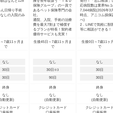
額はなんと128
険を長年取扱う「Ｔ＆Ｄ
発行！「窓口精算」
保険グループ」の一員で
応病院数は業界No.1
ちろん日帰り手術
あるペット保険専門の会
7,044病院(2026年
術なしの入院のみ
社。
時点、アニコム損保
通院、入院、手術の治療
べ)
費を最大7割まで補償す
2．LINEで気軽に獣
るプランが特長！契約者
等に相談ができる！
優待サービスも充実！
～7歳11ヶ月ま
生後45日～7歳11ヶ月ま
生後0日～7歳11ヶ
で
で
で
なし
なし
なし
30
日
30
日
30
日
※3
30
日
90
日
30
日
終身
終身
終身
なし
なし
なし
(自動更新)
(自動更新)
(自動更新)
ジットカード
クレジットカード
クレジットカー
口座振替
口座振替
口座振替