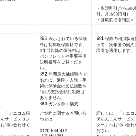
・多頭割引(年払600
引、月払50円引)
・健康割増引制度
※1
※1
※1
表示されている保険
保険の利用状況
料は初年度保険料です。
って、次年度の契約
2年目以降の保険料は、
増引を適用します。
パンフレットや重要事項
説明書等をご覧くださ
い。
※2
年間最大補償額内で
あれば、通院・入院・手
術の保険金の支払回数や
1回の支払金額に制限は
ありません。
※3
ガンを除く病気
は、「アニコム損
ご契約に関するお問い合
詳しくは、「アニコ
しんサービスセン
わせは
保あんしんサービス
へお問い合わせく
ター」へお問い合わ
。
0120-584-412
ださい。