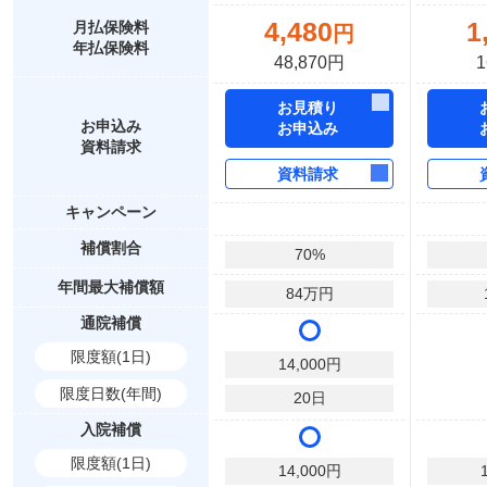
4,480
1
月払保険料
円
年払保険料
48,870円
1
お見積り
お申込み
お申込み
資料請求
資料請求
キャンペーン
補償割合
70
%
年間最大補償額
84
万円
通院補償
限度額(1日)
14,000
円
限度日数(年間)
20
日
入院補償
限度額(1日)
14,000
円