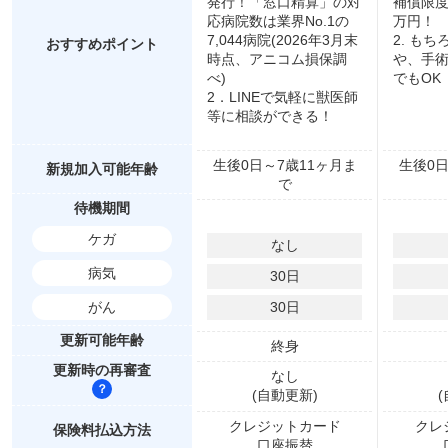
発行！「窓口精算」の対
補償限度
応病院数は業界No.1の
万円！
7,044病院(2026年3月末
2. も
おすすめポイント
時点、アニコム損保調
や、手
べ)
でもOK
2．LINEで気軽に獣医師
等に相談ができる！
生後0日～7歳11ヶ月ま
生後0日
新規加入可能年齢
で
待機期間
ケガ
なし
病気
30
日
がん
30
日
更新可能年齢
終身
更新時の再審査
なし
(自動更新)
クレジットカード
クレ
保険料払込方法
口座振替