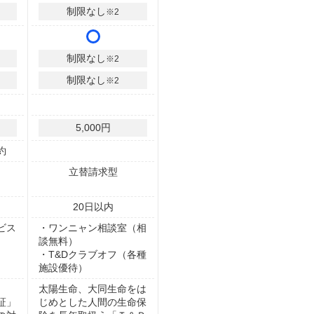
制限なし
※2
制限なし
※2
制限なし
※2
5,000円
約
立替請求型
20
日以内
ビス
・ワンニャン相談室（相
談無料）
・T&Dクラブオフ（各種
施設優待）
太陽生命、大同生命をは
証」
じめとした人間の生命保