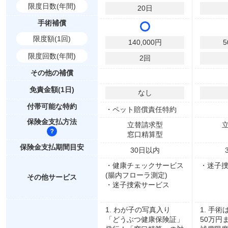
限度日数(年間)
20
日
手術補償
限度額(1回)
140,000
円
5
限度回数(年間)
2
回
その他の補償
免責金額(1日)
なし
付帯可能な特約
・ペット賠償責任特約
保険金支払方法
立替請求型
窓口精算型
保険金支払期間目安
30
日以内
・健康チェックサービス
・迷子
(腸内フローラ測定)
その他サービス
・迷子捜索サービス
1. わが子の写真入り
1. 手
「どうぶつ健康保険証」
50万円