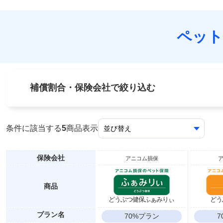
ペット
補償割合・保険会社で絞り込む
条件に該当する
5
商品表示
保険会社
アニコム損保
商品
どうぶつ健保ふぁみりぃ
どう
プラン名
70%プラン
7