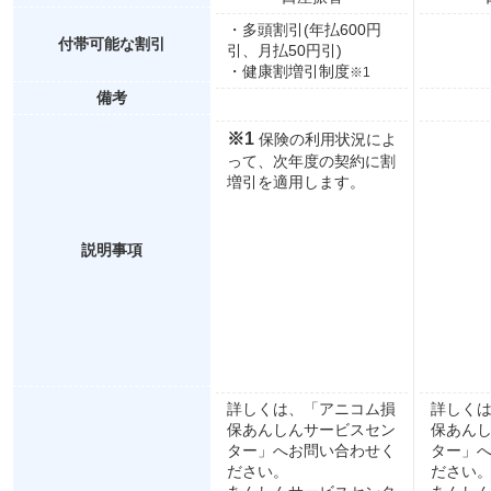
・多頭割引(年払600円
付帯可能な割引
引、月払50円引)
・健康割増引制度
※1
備考
※1
保険の利用状況によ
って、次年度の契約に割
増引を適用します。
説明事項
詳しくは、「アニコム損
詳しく
保あんしんサービスセン
保あん
ター」へお問い合わせく
ター」
ださい。
ださい