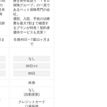
の対
険を長年取扱う「Ｔ＆Ｄ
の
保険グループ」の一員で
3月末
あるペット保険専門の会
調
社。
通院、入院、手術の治療
医師
費を最大7割まで補償す
るプランが特長！契約者
優待サービスも充実！
月ま
生後45日～7歳11ヶ月ま
で
なし
30
日
※3
90
日
終身
なし
(自動更新)
ド
クレジットカード
口座振替