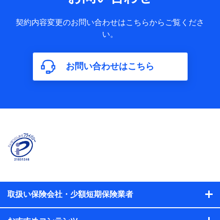
果情報、メールマガジンを提供した際のメール内容や送信履
歴の情報及び保険の更改案内等を提供した際のメール内容や
契約内容変更のお問い合わせはこちらからご覧くださ
送信履歴などの情報）が含まれます。
い。
保険契約情報
当社又は株式会社NTTドコモが取得し、又は保有する保険契
約に関する情報。例として、保険契約者及び被保険者の氏
名、住所、生年月日、性別、保険契約者と被保険者の関係、
お問い合わせはこちら
保険加入の目的、保険商品の内容、保険料、保険料のお支払
方法、車のメーカーや走行距離などの情報、建物の構造や築
年数などの情報、ペットの種類や年齢などの情報などが含ま
れます。
【共同して利用する者の範囲】
当社
株式会社NTTドコモ
【利用する者の利用目的】
当社又は株式会社NTTドコモが提供する保険関連サービスに
おけるユーザ登録受付および管理のため
当社又は株式会社NTTドコモと取引のあるもしくは委託を受
取扱い保険会社・少額短期保険業者
けている保険会社・提携会社の保険その他に関する情報を提
供するため、また維持管理等の委託業務遂行のため、またそ
れらに付帯、関連する当社、株式会社NTTドコモおよび提携