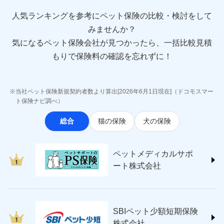
direct.co.jp/)
アニコム損害保険株式会社 (https://www.anicom-
人気ランキングを参考にペット保険の比較・検討をして
sompo.co.jp/)
みませんか？
東京海上ダイレクト損害保険株式会社
気になるペット保険会社が見つかったら、一括比較見積
(https://www.e-design.net/)
AIG損害保険株式会社
もりで保険料の確認を忘れずに！
(https://www.aig.co.jp/sonpo)
ＳＢＩ損害保険株式会社
(https://www.sbisonpo.co.jp/)
当社ペット保険新規契約者数より算出[2026年6月1日現在]（ドコモスマー
ジェイアイ傷害火災保険株式会社
ト保険ナビ調べ）
(https://www.jihoken.co.jp/)
総合
猫の保険
犬の保険
ソニー損害保険株式会社
(https://www.sonysonpo.co.jp/)
損害保険ジャパン株式会社 (https://www.sompo-
ペットメディカルサポ
japan.co.jp/)
ート株式会社
ＳＯＭＰＯダイレクト損害保険株式会社
(https://www.sompo-direct.co.jp/)
チューリッヒ保険会社 (https://www.zurich.co.jp/)
東京海上日動火災保険株式会社
(https://www.tokiomarine-nichido.co.jp/)
SBIペット少額短期保険
日新火災海上保険株式会社
株式会社