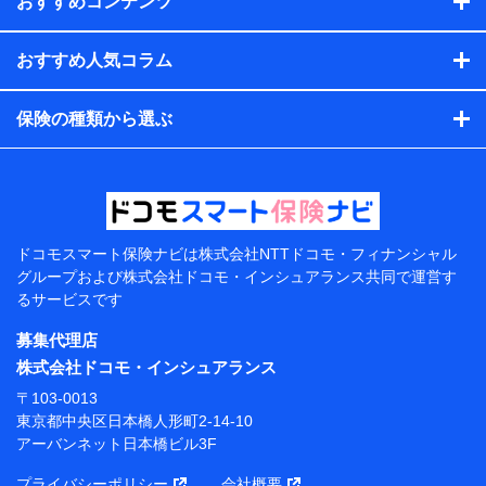
おすすめコンテンツ
会社のサービスを案内、提供するため
（各サービスで取得したサービス利用履歴、ウェブサイトの
閲覧履歴、購買履歴、ご契約内容等のパーソナルデータを分
おすすめ人気コラム
析して、お客さまの趣味・嗜好・傾向に応じたサービス・商
品等に関するご提案や広告の配信等を行うことがありま
保険の種類から選ぶ
す。）
各種セミナーの開催のため
コンサルティングサービスの実施のため
アンケートやキャンペーン等の実施のため
上記に係る案内・手続き・管理等付帯業務を行うため
【当該個人データの管理について責任を有する者の名
称・住所・代表者名】
ドコモスマート保険ナビは
株式会社NTTドコモ・フィナンシャル
グループおよび
株式会社ドコモ・インシュアランス共同で
運営す
当該個人データを取り扱う各共同利用者（詳細は次のと
るサービスです
おり）
募集代理店
東京都千代田区永田町2丁目11番1号 山王パークタワー
株式会社NTTドコモ 代表取締役社長 前田 義晃
株式会社ドコモ・インシュアランス
〒103-0013
東京都中央区日本橋人形町2-14-10 アーバンネット日
東京都中央区日本橋人形町2-14-10
本橋ビル 3F
アーバンネット日本橋ビル3F
株式会社ドコモ・インシュアランス 代表取締役社
プライバシーポリシー
会社概要
長 吉村 忠義