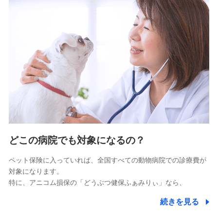
9.お問い合わせ情報
各種お問い合わせに対応するため
10.受託業務の 個人情報
受託業務の遂行およびこれらに準ずる業務の遂行のため
11.マイカー通勤管理クラウド並びに法人向けASPサー
ビスに関してのお問い合わせ情報
各種お問い合わせに対応するため
当社のサービスに関する情報提供や、皆様に有用なお知らせ
をお送りするため
どこの病院でも対象になるの？
アンケートの送付のため
当社のサービスや媒体の運営改善に必要なデータを解析し、
ペット保険に入っていれば、全国すべての動物病院での診療費が
分析するため
対象になります。
当社の対応品質向上やお問い合わせ内容の正確な把握のため
特に、アニコム損保の「どうぶつ健保ふぁみりぃ」なら、
個人情報保護管理者の職名、連絡先
株式会社ドコモ・インシュアランス 営業部長
続きを見る
〒103-0013 東京都中央区日本橋人形町2-14-10 アー