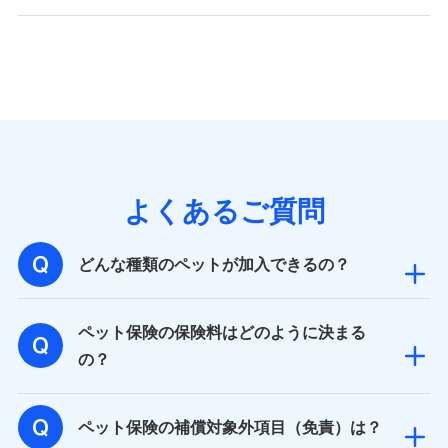
バンネット日本橋ビル 3F
株式会社ドコモ・インシュアランス
個人情報の第三者提供について
当社ではご本人の同意がある場合または法令に基づく場
合を除き、第三者に提供いたしません。
業務の委託
よくあるご質問
当社は利用目的の達成に必要な範囲内において個人情報
の取り扱いの全部または一部を委託する場合がありま
す。
どんな種類のペットが加入できるの？
個人データの共同利用
ペット保険の保険料はどのように決まる
当社は株式会社NTTドコモとの間で、以下のとおり個
の？
人データを共同利用します。
【共同して利用される利用データの項目】
ペット保険の補償対象外項目（免責）は？
当社又は株式会社NTTドコモがサービス提供等を通じて