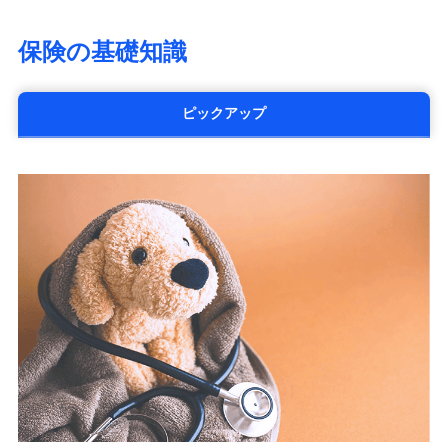
大樹生命保険株式会社（https://www.taiju-
life.co.jp）
保険の基礎知識
太陽生命保険株式会社（https://www.taiyo-
seimei.co.jp）
チューリッヒ生命保険株式会社
ピックアップ
（https://www.zurichlife.co.jp/）
東京海上日動あんしん生命保険株式会社
（https://www.tmn-anshin.co.jp/）
なないろ生命保険株式会社
（https://www.nanairolife.co.jp/）
日本生命保険相互会社
（https://www.nissay.co.jp）
はなさく生命保険株式会社
（https://www.life8739.co.jp/）
マニュライフ生命保険株式会社
（https://www.manulife.co.jp/）
三井住友海上あいおい生命保険株式会社
（https://www.msa-life.co.jp/）
メットライフ生命株式会社
(https://www.metlife.co.jp/)