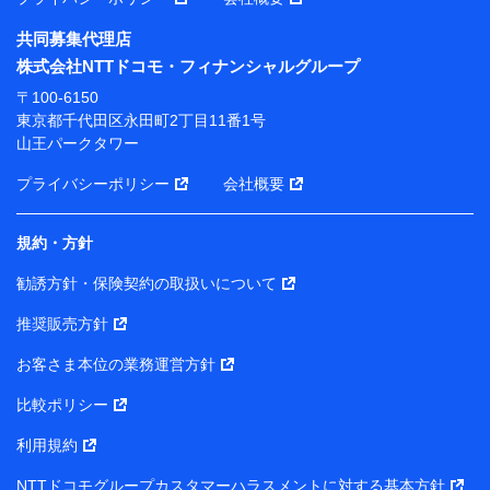
共同募集代理店
※ 当社および株式会社NTTドコモは、お客さまの情報
株式会社NTTドコモ・フィナンシャルグループ
を利用させていただくにあたっては、「NTTドコモ パー
ソナルデータ憲章」に定める行動原則を順守します 。
〒100-6150
※ パーソナルデータダッシュボードの「第三者提供の
東京都千代田区永田町2丁目11番1号
管理」の設定状態にかかわらず、共同利用する場合があ
山王パークタワー
ります。
プライバシーポリシー
会社概要
※ dポイントクラブ会員ではないお客さま（2019年12
月11日以降、一度もdポイントクラブ会員であったこと
がないお客さまに限る）に関する、2019年12月10日以
規約・方針
前に取得した個人データは、こちら の利用目的の範囲内
勧誘方針・保険契約の取扱いについて
に限って共同利用します。
推奨販売方針
当社は株式会社NTTドコモ・フィナンシャルグループ
との間で、以下のとおり個人データを共同利用しま
お客さま本位の業務運営方針
す。
比較ポリシー
【共同して利用される利用データの項目】
利用規約
当社または株式会社NTTドコモ・フィナンシャルグルー
NTTドコモグループカスタマーハラスメントに対する基本方針
プがサービス提供等を通じて取得した、以下の情報など