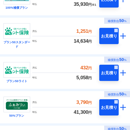
35,930
円
年払
※1
100%補償プラン
50
補償割合
%
1,251
円
月払
お見積り
14,634
円
年払
プラン50スタンダー
ド
50
補償割合
%
432
円
月払
お見積り
5,058
円
年払
プラン50ライト
50
補償割合
%
3,790
円
月払
お見積り
41,300
円
年払
50%プラン
50
補償割合
%