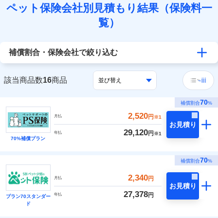
ペット保険会社別見積もり結果（保険料一
覧）
補償割合・保険会社で絞り込む
該当商品数
16
商品
70
補償割合
%
2,520
円
月払
※1
お見積り
29,120
円
年払
※1
70%補償プラン
70
補償割合
%
2,340
円
月払
お見積り
27,378
円
年払
プラン70スタンダー
ド