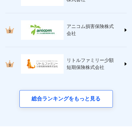
(https://www.nisshinfire.co.jp/)
ペット＆ファミリー損害保険株式会社
(https://www.petfamilyins.co.jp/)
三井住友海上火災保険株式会社 (https://www.ms-
アニコム損害保険株式
ins.com/)
会社
三井ダイレクト損害保険株式会社
(https://www.mitsui-direct.co.jp/)
■生命保険
リトルファミリー少額
アクサ生命保険株式会社
短期保険株式会社
（https://www.axa.co.jp/）
SBI生命保険株式会社（https://www.sbilife.co.jp/）
FWD生命保険株式会社
（https://www.fwdlife.co.jp/）
ソニー生命保険株式会社
総合ランキングをもっと見る
（https://www.sonylife.co.jp）
SOMPOひまわり生命保険株式会社
（https://www.himawari-life.co.jp/）
第一ネオ生命保険株式会社
（https://neofirst.co.jp/）