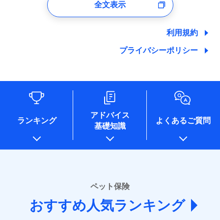
全文表示
ユーザー登録受付および、管理のため
郵便、電話、およびＥメール等により、当社と取引のあるも
しくは委託を受けている保険会社・提携会社の保険その他に
利用規約
関する情報を提供し、金融商品等の契約を勧奨するため、ま
た維持管理等の委託業務遂行のため、またそれらに付帯、関
プライバシーポリシー
連する当社および提携会社のサービスを案内、提供するため
（なお、当社は複数の保険会社と取引があり、取得した個人
情報を取引のある他の保険会社の商品・サービスをご提案す
るために利用させていただくことがあります。）
各種セミナーの開催のため
コンサルティングサービスの実施のため
アドバイス
アンケートやキャンペーン等の実施のため
ランキング
よくあるご質問
上記に係る案内・手続き・管理等付帯業務を行うため
基礎知識
* 当社が委託を受けている保険会社の情報は、保険会社
のホームページに掲載しておりますので、ご確認くださ
い。
■損害保険
ペット保険
あいおいニッセイ同和損害保険株式会社
(https://www.aioinissaydowa.co.jp/)
おすすめ人気ランキング
アクサ損害保険株式会社 (https://www.axa-