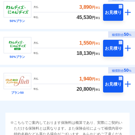
3,890
円
月払
※1
お見積り
45,530
円
年払
※1
50%プラン
50
補償割合
%
1,550
円
月払
※1
お見積り
18,130
円
年払
※1
50%プラン
50
補償割合
%
1,940
円
月払
※1
お見積り
20,800
円
年払
※1
プラン50
こちらでご案内しております保険料は概算であり、実際にご契約い
ただける保険料とは異なります。また保険会社によって補償内容や
特約名称なども異なる場合がございます。あらかじめご了承くださ