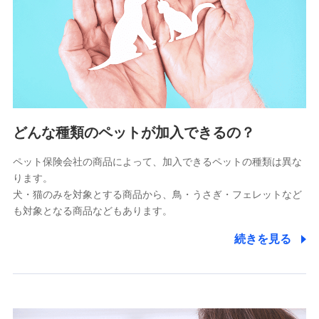
供し、金融商品等の契約を勧奨するため
アンケートやキャンペーン等の実施のため
上記に係る連絡・手続き・管理等付帯業務を行うため
5.通話録音にて取得する情報
電話対応の品質向上およびお問合せ内容の正確な把握のため
6.採用応募者の個人情報
どんな種類のペットが加入できるの？
採用選考および入社手続を実施するため
ペット保険会社の商品によって、加入できるペットの種類は異な
ります。
7.社員（従業者）の個人情報
犬・猫のみを対象とする商品から、鳥・うさぎ・フェレットなど
人事･勤怠･健康・労務等の管理、給与支給、福利厚生・採用
も対象となる商品などもあります。
退職関連処理等の各種手続きのため、当社と従業員または従
業員同士の連絡のため
続きを見る
8.取引先個人情報
取引先としての選定業務、営業情報の提供業務、契約締結手
続き業務、取引管理業務、およびこれらに準ずる業務の遂行
のため