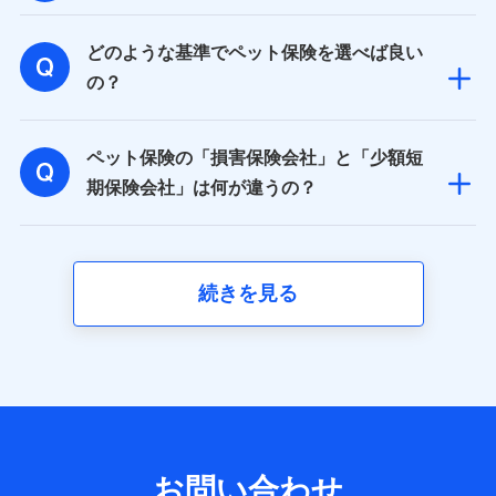
取得した、以下の情報などの個人データ
どのような基準でペット保険を選べば良い
基本情報
氏名、電話番号、メールアドレス、お客さまの識別子、属
の？
性、連絡先、dポイントサービスのご利用に関する情報。例
として、dポイントカード番号、性別、年齢、家族構成、住
所、dポイント残高、dポイント利用履歴などが含まれます。
ペット保険の「損害保険会社」と「少額短
利用情報
当社又は株式会社NTTドコモが提供する各種サービスなどの
期保険会社」は何が違うの？
ご契約・ご利用などに関する情報。例として、当社又は株式
会社NTTドコモが提供する各種サービスのご契約状態・ご利
用履歴インターネット利用時の行動に関する情報、アプリケ
ーション利用時の行動に関する情報、購入されたサービスや
商品の名称・購入場所・決済に関する情報、アンケートの回
続きを見る
答に関する情報などが含まれます。
保険関連サービス情報
当社又は株式会社NTTドコモが提供する保険関連サービスに
関して取得し、又は保有する情報。例として、見積請求受付
時、資料請求受付時又はユーザー登録受付時に提供いただい
た情報（氏名、住所、生年月日、性別、保険契約者と被保険
者の関係、保険加入の目的、保険商品の内容、保険料、保険
料のお支払方法、車のメーカーや走行距離などの情報、建物
の構造や築年数などの情報、ペットの種類や年齢など）及び
お問い合わせ
お客様との応対記録 （お客様に提示した比較見積の試算結