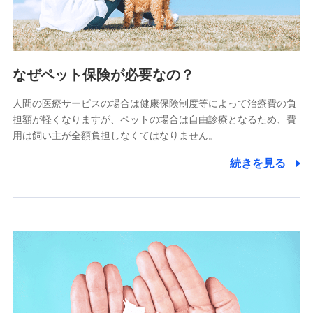
(https://www.littlefamily-ssi.com/)
2.共同募集を行う代理店から受領する個人情報
郵便、電話、およびＥメール等により、当社と取引のあるも
なぜペット保険が必要なの？
しくは委託を受けている保険会社・提携会社の保険その他に
関する情報を提供し、金融商品等の契約を勧奨するため、ま
人間の医療サービスの場合は健康保険制度等によって治療費の負
た維持管理等の委託業務遂行のため、またそれらに付帯、関
連する当社および提携会社のサービスを案内、提供するため
担額が軽くなりますが、ペットの場合は自由診療となるため、費
（なお、当社は複数の保険会社と取引があり、取得した個人
用は飼い主が全額負担しなくてはなりません。
情報を取引のある他の保険会社の商品・サービスをご提案す
るために利用させていただくことがあります。）
続きを見る
上記に係る連絡・手続き・管理等付帯業務を行うため
3.セミナー募集サイトから取得した個人情報
各種セミナーの案内、開催のため
上記に係る連絡・手続き・管理等付帯業務を行うため
4.家族・友達紹介にて取得した個人情報
被紹介者への連絡、及び当社と取引のあるもしくは委託を受
けている保険会社・提携会社の保険その他に関する情報を提