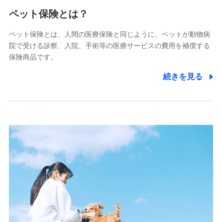
メディケア生命保険株式会社
（https://www.medicarelife.com/）
ペット保険とは？
■少額短期保険
ペット保険とは、人間の医療保険と同じように、ペットが動物病
株式会社アシロ少額短期保険
院で受ける診察、入院、手術等の医療サービスの費用を補償する
(https://kailash.co.jp/)
保険商品です。
SBIいきいき少額短期保険会社 (https://www.i-
sedai.com/)
続きを見る
SBIペット少額短期保険株式会社
(https://www.sbipet-ssi.co.jp/)
SBIリスタ少額短期保険会社
(https://www.jishin.co.jp/)
スマートプラス少額短期保険株式会社
（https://www.smartplus-insurance.com/）
チューリッヒ少額短期保険株式会社
(https://www.zurichssi.co.jp/)
Tokio Marine X少額短期保険株式会社
(https://www.tokiomarine-x.co.jp/)
ペットメディカルサポート株式会社
(https://pshoken.co.jp/)
リトルファミリー少額短期保険株式会社