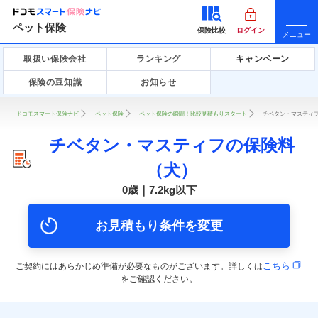
ペット保険
保険比較
ログイン
メニュー
取扱い保険会社
ランキング
キャンペーン
保険の豆知識
お知らせ
ドコモスマート保険ナビ
ペット保険
ペット保険の瞬間！比較見積もりスタート
チベタン・マスティフ
チベタン・マスティフの保険料
（犬）
0歳｜7.2kg以下
お見積もり条件を変更
こちら
ご契約にはあらかじめ準備が必要なものがございます。詳しくは
をご確認ください。