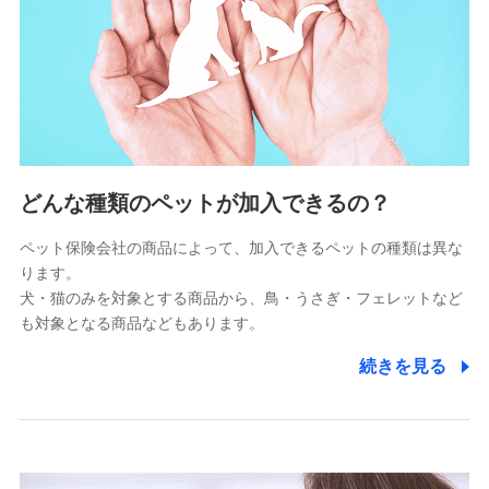
供し、金融商品等の契約を勧奨するため
アンケートやキャンペーン等の実施のため
上記に係る連絡・手続き・管理等付帯業務を行うため
5.通話録音にて取得する情報
電話対応の品質向上およびお問合せ内容の正確な把握のため
6.採用応募者の個人情報
どんな種類のペットが加入できるの？
採用選考および入社手続を実施するため
ペット保険会社の商品によって、加入できるペットの種類は異な
ります。
7.社員（従業者）の個人情報
犬・猫のみを対象とする商品から、鳥・うさぎ・フェレットなど
人事･勤怠･健康・労務等の管理、給与支給、福利厚生・採用
も対象となる商品などもあります。
退職関連処理等の各種手続きのため、当社と従業員または従
業員同士の連絡のため
続きを見る
8.取引先個人情報
取引先としての選定業務、営業情報の提供業務、契約締結手
続き業務、取引管理業務、およびこれらに準ずる業務の遂行
のため