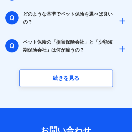
取得した、以下の情報などの個人データ
どのような基準でペット保険を選べば良い
基本情報
氏名、電話番号、メールアドレス、お客さまの識別子、属
の？
性、連絡先、dポイントサービスのご利用に関する情報。例
として、dポイントカード番号、性別、年齢、家族構成、住
所、dポイント残高、dポイント利用履歴などが含まれます。
ペット保険の「損害保険会社」と「少額短
利用情報
当社又は株式会社NTTドコモが提供する各種サービスなどの
期保険会社」は何が違うの？
ご契約・ご利用などに関する情報。例として、当社又は株式
会社NTTドコモが提供する各種サービスのご契約状態・ご利
用履歴インターネット利用時の行動に関する情報、アプリケ
ーション利用時の行動に関する情報、購入されたサービスや
商品の名称・購入場所・決済に関する情報、アンケートの回
続きを見る
答に関する情報などが含まれます。
保険関連サービス情報
当社又は株式会社NTTドコモが提供する保険関連サービスに
関して取得し、又は保有する情報。例として、見積請求受付
時、資料請求受付時又はユーザー登録受付時に提供いただい
た情報（氏名、住所、生年月日、性別、保険契約者と被保険
者の関係、保険加入の目的、保険商品の内容、保険料、保険
料のお支払方法、車のメーカーや走行距離などの情報、建物
の構造や築年数などの情報、ペットの種類や年齢など）及び
お問い合わせ
お客様との応対記録 （お客様に提示した比較見積の試算結