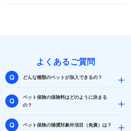
バンネット日本橋ビル 3F
株式会社ドコモ・インシュアランス
個人情報の第三者提供について
当社ではご本人の同意がある場合または法令に基づく場
合を除き、第三者に提供いたしません。
業務の委託
よくあるご質問
当社は利用目的の達成に必要な範囲内において個人情報
の取り扱いの全部または一部を委託する場合がありま
す。
どんな種類のペットが加入できるの？
個人データの共同利用
ペット保険の保険料はどのように決まる
当社は株式会社NTTドコモとの間で、以下のとおり個
の？
人データを共同利用します。
【共同して利用される利用データの項目】
ペット保険の補償対象外項目（免責）は？
当社又は株式会社NTTドコモがサービス提供等を通じて