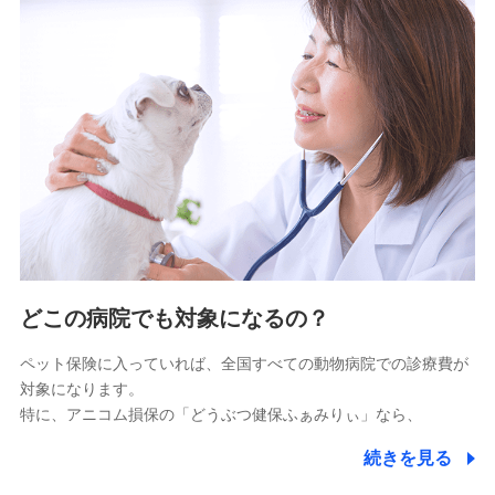
9.お問い合わせ情報
各種お問い合わせに対応するため
10.受託業務の 個人情報
受託業務の遂行およびこれらに準ずる業務の遂行のため
11.マイカー通勤管理クラウド並びに法人向けASPサー
ビスに関してのお問い合わせ情報
各種お問い合わせに対応するため
当社のサービスに関する情報提供や、皆様に有用なお知らせ
をお送りするため
どこの病院でも対象になるの？
アンケートの送付のため
当社のサービスや媒体の運営改善に必要なデータを解析し、
ペット保険に入っていれば、全国すべての動物病院での診療費が
分析するため
対象になります。
当社の対応品質向上やお問い合わせ内容の正確な把握のため
特に、アニコム損保の「どうぶつ健保ふぁみりぃ」なら、
個人情報保護管理者の職名、連絡先
株式会社ドコモ・インシュアランス 営業部長
続きを見る
〒103-0013 東京都中央区日本橋人形町2-14-10 アー