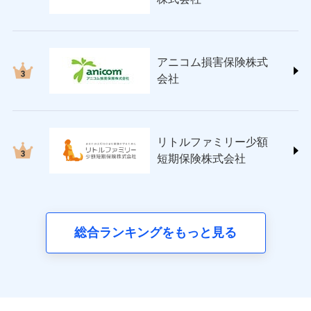
(https://www.nisshinfire.co.jp/)
ペット＆ファミリー損害保険株式会社
(https://www.petfamilyins.co.jp/)
三井住友海上火災保険株式会社 (https://www.ms-
アニコム損害保険株式
ins.com/)
会社
三井ダイレクト損害保険株式会社
(https://www.mitsui-direct.co.jp/)
■生命保険
リトルファミリー少額
アクサ生命保険株式会社
短期保険株式会社
（https://www.axa.co.jp/）
SBI生命保険株式会社（https://www.sbilife.co.jp/）
FWD生命保険株式会社
（https://www.fwdlife.co.jp/）
ソニー生命保険株式会社
総合ランキングをもっと見る
（https://www.sonylife.co.jp）
SOMPOひまわり生命保険株式会社
（https://www.himawari-life.co.jp/）
第一ネオ生命保険株式会社
（https://neofirst.co.jp/）