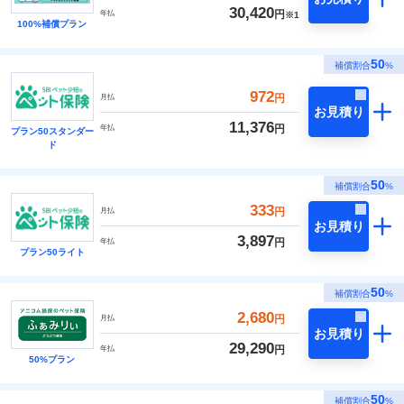
30,420
円
年払
※1
100%補償プラン
50
補償割合
%
972
円
月払
お見積り
11,376
円
年払
プラン50スタンダー
ド
50
補償割合
%
333
円
月払
お見積り
3,897
円
年払
プラン50ライト
50
補償割合
%
2,680
円
月払
お見積り
29,290
円
年払
50%プラン
50
補償割合
%