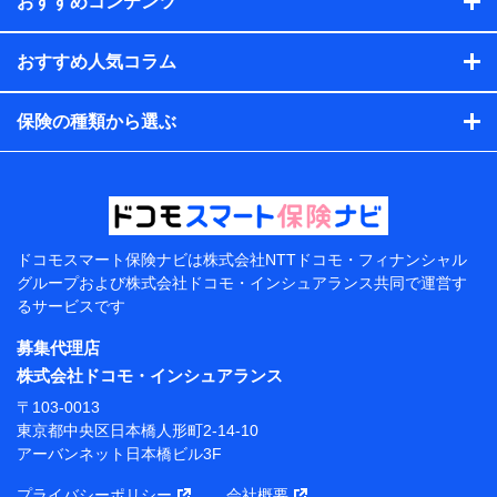
おすすめコンテンツ
会社のサービスを案内、提供するため
（各サービスで取得したサービス利用履歴、ウェブサイトの
閲覧履歴、購買履歴、ご契約内容等のパーソナルデータを分
おすすめ人気コラム
析して、お客さまの趣味・嗜好・傾向に応じたサービス・商
品等に関するご提案や広告の配信等を行うことがありま
保険の種類から選ぶ
す。）
各種セミナーの開催のため
コンサルティングサービスの実施のため
アンケートやキャンペーン等の実施のため
上記に係る案内・手続き・管理等付帯業務を行うため
【当該個人データの管理について責任を有する者の名
称・住所・代表者名】
ドコモスマート保険ナビは
株式会社NTTドコモ・フィナンシャル
グループおよび
株式会社ドコモ・インシュアランス共同で
運営す
当該個人データを取り扱う各共同利用者（詳細は次のと
るサービスです
おり）
募集代理店
東京都千代田区永田町2丁目11番1号 山王パークタワー
株式会社NTTドコモ 代表取締役社長 前田 義晃
株式会社ドコモ・インシュアランス
〒103-0013
東京都中央区日本橋人形町2-14-10 アーバンネット日
東京都中央区日本橋人形町2-14-10
本橋ビル 3F
アーバンネット日本橋ビル3F
株式会社ドコモ・インシュアランス 代表取締役社
プライバシーポリシー
会社概要
長 吉村 忠義