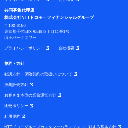
共同募集代理店
※ 当社および株式会社NTTドコモは、お客さまの情報
株式会社NTTドコモ・フィナンシャルグループ
を利用させていただくにあたっては、「NTTドコモ パー
ソナルデータ憲章」に定める行動原則を順守します 。
〒100-6150
※ パーソナルデータダッシュボードの「第三者提供の
東京都千代田区永田町2丁目11番1号
管理」の設定状態にかかわらず、共同利用する場合があ
山王パークタワー
ります。
プライバシーポリシー
会社概要
※ dポイントクラブ会員ではないお客さま（2019年12
月11日以降、一度もdポイントクラブ会員であったこと
がないお客さまに限る）に関する、2019年12月10日以
規約・方針
前に取得した個人データは、こちら の利用目的の範囲内
勧誘方針・保険契約の取扱いについて
に限って共同利用します。
推奨販売方針
当社は株式会社NTTドコモ・フィナンシャルグループ
との間で、以下のとおり個人データを共同利用しま
お客さま本位の業務運営方針
す。
比較ポリシー
【共同して利用される利用データの項目】
利用規約
当社または株式会社NTTドコモ・フィナンシャルグルー
NTTドコモグループカスタマーハラスメントに対する基本方針
プがサービス提供等を通じて取得した、以下の情報など