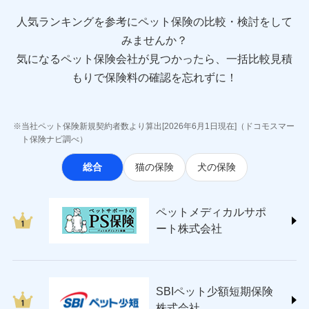
direct.co.jp/)
アニコム損害保険株式会社 (https://www.anicom-
人気ランキングを参考にペット保険の比較・検討をして
sompo.co.jp/)
みませんか？
東京海上ダイレクト損害保険株式会社
気になるペット保険会社が見つかったら、一括比較見積
(https://www.e-design.net/)
AIG損害保険株式会社
もりで保険料の確認を忘れずに！
(https://www.aig.co.jp/sonpo)
ＳＢＩ損害保険株式会社
(https://www.sbisonpo.co.jp/)
当社ペット保険新規契約者数より算出[2026年6月1日現在]（ドコモスマー
ジェイアイ傷害火災保険株式会社
ト保険ナビ調べ）
(https://www.jihoken.co.jp/)
総合
猫の保険
犬の保険
ソニー損害保険株式会社
(https://www.sonysonpo.co.jp/)
損害保険ジャパン株式会社 (https://www.sompo-
ペットメディカルサポ
japan.co.jp/)
ート株式会社
ＳＯＭＰＯダイレクト損害保険株式会社
(https://www.sompo-direct.co.jp/)
チューリッヒ保険会社 (https://www.zurich.co.jp/)
東京海上日動火災保険株式会社
(https://www.tokiomarine-nichido.co.jp/)
SBIペット少額短期保険
日新火災海上保険株式会社
株式会社