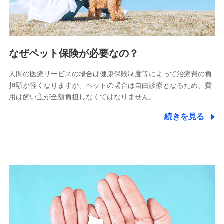
(https://www.littlefamily-ssi.com/)
2.共同募集を行う代理店から受領する個人情報
郵便、電話、およびＥメール等により、当社と取引のあるも
なぜペット保険が必要なの？
しくは委託を受けている保険会社・提携会社の保険その他に
関する情報を提供し、金融商品等の契約を勧奨するため、ま
人間の医療サービスの場合は健康保険制度等によって治療費の負
た維持管理等の委託業務遂行のため、またそれらに付帯、関
連する当社および提携会社のサービスを案内、提供するため
担額が軽くなりますが、ペットの場合は自由診療となるため、費
（なお、当社は複数の保険会社と取引があり、取得した個人
用は飼い主が全額負担しなくてはなりません。
情報を取引のある他の保険会社の商品・サービスをご提案す
るために利用させていただくことがあります。）
続きを見る
上記に係る連絡・手続き・管理等付帯業務を行うため
3.セミナー募集サイトから取得した個人情報
各種セミナーの案内、開催のため
上記に係る連絡・手続き・管理等付帯業務を行うため
4.家族・友達紹介にて取得した個人情報
被紹介者への連絡、及び当社と取引のあるもしくは委託を受
けている保険会社・提携会社の保険その他に関する情報を提