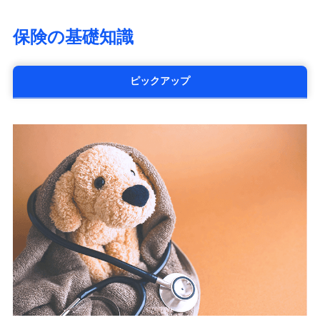
大樹生命保険株式会社（https://www.taiju-
life.co.jp）
保険の基礎知識
太陽生命保険株式会社（https://www.taiyo-
seimei.co.jp）
チューリッヒ生命保険株式会社
ピックアップ
（https://www.zurichlife.co.jp/）
東京海上日動あんしん生命保険株式会社
（https://www.tmn-anshin.co.jp/）
なないろ生命保険株式会社
（https://www.nanairolife.co.jp/）
日本生命保険相互会社
（https://www.nissay.co.jp）
はなさく生命保険株式会社
（https://www.life8739.co.jp/）
マニュライフ生命保険株式会社
（https://www.manulife.co.jp/）
三井住友海上あいおい生命保険株式会社
（https://www.msa-life.co.jp/）
メットライフ生命株式会社
(https://www.metlife.co.jp/)