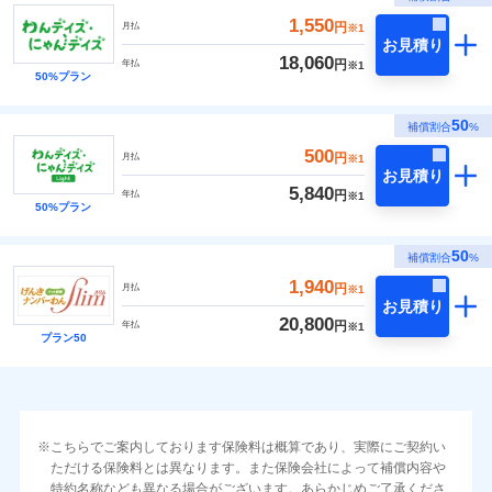
1,550
円
月払
※1
お見積り
18,060
円
年払
※1
50%プラン
50
補償割合
%
500
円
月払
※1
お見積り
5,840
円
年払
※1
50%プラン
50
補償割合
%
1,940
円
月払
※1
お見積り
20,800
円
年払
※1
プラン50
こちらでご案内しております保険料は概算であり、実際にご契約い
ただける保険料とは異なります。また保険会社によって補償内容や
特約名称なども異なる場合がございます。あらかじめご了承くださ