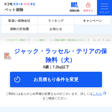
ペット保険
保険比較
ログイン
メニュー
取扱い保険会社
ランキング
キャンペーン
保険の豆知識
お知らせ
ドコモスマート保険ナビ
ペット保険
ペット保険の瞬間！比較見積もりスタート
ジャック・ラッセル・
ジャック・ラッセル・テリアの保
険料（犬）
0歳｜7.2kg以下
お見積もり条件を変更
こちら
ご契約にはあらかじめ準備が必要なものがございます。詳しくは
をご確認ください。