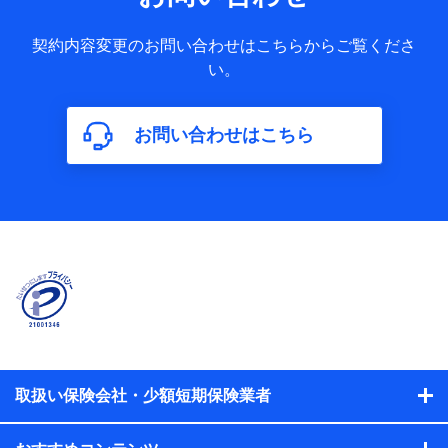
果情報、メールマガジンを提供した際のメール内容や送信履
歴の情報及び保険の更改案内等を提供した際のメール内容や
契約内容変更のお問い合わせはこちらからご覧くださ
送信履歴などの情報）が含まれます。
い。
保険契約情報
当社又は株式会社NTTドコモが取得し、又は保有する保険契
約に関する情報。例として、保険契約者及び被保険者の氏
名、住所、生年月日、性別、保険契約者と被保険者の関係、
お問い合わせはこちら
保険加入の目的、保険商品の内容、保険料、保険料のお支払
方法、車のメーカーや走行距離などの情報、建物の構造や築
年数などの情報、ペットの種類や年齢などの情報などが含ま
れます。
【共同して利用する者の範囲】
当社
株式会社NTTドコモ
【利用する者の利用目的】
当社又は株式会社NTTドコモが提供する保険関連サービスに
おけるユーザ登録受付および管理のため
当社又は株式会社NTTドコモと取引のあるもしくは委託を受
取扱い保険会社・少額短期保険業者
けている保険会社・提携会社の保険その他に関する情報を提
供するため、また維持管理等の委託業務遂行のため、またそ
れらに付帯、関連する当社、株式会社NTTドコモおよび提携