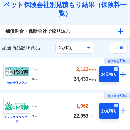
ペット保険会社別見積もり結果（保険料一
覧）
補償割合・保険会社で絞り込む
該当商品数
16
商品
70
補償割合
%
2,120
円
月払
※1
お見積り
24,430
円
年払
※1
70%補償プラン
70
補償割合
%
1,962
円
月払
お見積り
22,959
円
年払
プラン70スタンダー
ド