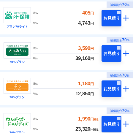
70
補償割合
%
405
円
月払
お見積り
4,743
円
年払
プラン70ライト
70
補償割合
%
3,590
円
月払
お見積り
39,160
円
年払
70%プラン
70
補償割合
%
1,180
円
月払
お見積り
12,850
円
年払
70%プラン
70
補償割合
%
1,990
円
月払
※1
お見積り
23,320
円
年払
※1
70%プラン