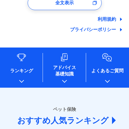
全文表示
ユーザー登録受付および、管理のため
郵便、電話、およびＥメール等により、当社と取引のあるも
しくは委託を受けている保険会社・提携会社の保険その他に
利用規約
関する情報を提供し、金融商品等の契約を勧奨するため、ま
た維持管理等の委託業務遂行のため、またそれらに付帯、関
プライバシーポリシー
連する当社および提携会社のサービスを案内、提供するため
（なお、当社は複数の保険会社と取引があり、取得した個人
情報を取引のある他の保険会社の商品・サービスをご提案す
るために利用させていただくことがあります。）
各種セミナーの開催のため
コンサルティングサービスの実施のため
アドバイス
アンケートやキャンペーン等の実施のため
ランキング
よくあるご質問
上記に係る案内・手続き・管理等付帯業務を行うため
基礎知識
* 当社が委託を受けている保険会社の情報は、保険会社
のホームページに掲載しておりますので、ご確認くださ
い。
■損害保険
ペット保険
あいおいニッセイ同和損害保険株式会社
(https://www.aioinissaydowa.co.jp/)
おすすめ人気ランキング
アクサ損害保険株式会社 (https://www.axa-