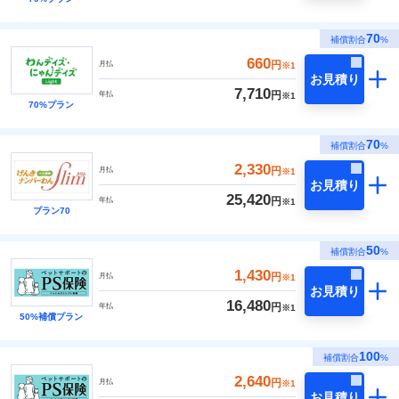
70
補償割合
%
660
円
月払
※1
お見積り
7,710
円
年払
※1
70%プラン
70
補償割合
%
2,330
円
月払
※1
お見積り
25,420
円
年払
※1
プラン70
50
補償割合
%
1,430
円
月払
※1
お見積り
16,480
円
年払
※1
50%補償プラン
100
補償割合
%
2,640
円
月払
※1
お見積り