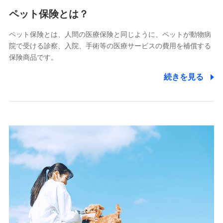
メディケア生命保険株式会社
（https://www.medicarelife.com/）
ペット保険とは？
■少額短期保険
ペット保険とは、人間の医療保険と同じように、ペットが動物病
株式会社アシロ少額短期保険
院で受ける診察、入院、手術等の医療サービスの費用を補償する
(https://kailash.co.jp/)
保険商品です。
SBIいきいき少額短期保険会社 (https://www.i-
sedai.com/)
続きを見る
SBIペット少額短期保険株式会社
(https://www.sbipet-ssi.co.jp/)
SBIリスタ少額短期保険会社
(https://www.jishin.co.jp/)
スマートプラス少額短期保険株式会社
（https://www.smartplus-insurance.com/）
チューリッヒ少額短期保険株式会社
(https://www.zurichssi.co.jp/)
Tokio Marine X少額短期保険株式会社
(https://www.tokiomarine-x.co.jp/)
ペットメディカルサポート株式会社
(https://pshoken.co.jp/)
リトルファミリー少額短期保険株式会社