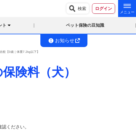
検索
ログイン
ント
ペット保険の豆知識
お知らせ
【0歳｜体重7.2kg以下】
の保険料（犬）
確認ください。