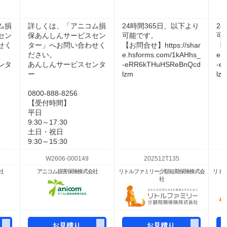
ム損
詳しくは、「アニコム損
24時間365日、以下より
2
セン
保あんしんサービスセン
可能です。
可
せく
ター」へお問い合わせく
【お問合せ】https://shar
【お
ださい。
e.hsforms.com/1kAHhs_
e.
ンタ
あんしんサービスセンタ
-eRR6kTHuHSReBnQcd
-e
ー
lzm
lz
0800-888-8256
【受付時間】
平日
9:30～17:30
土日・祝日
9:30～15:30
社
アニコム損害保険株式会社
リトルファミリー少額短期保険株式会
リト
社
お見積り
お見積り