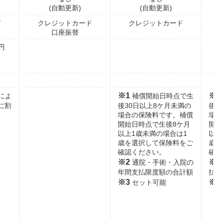
(自動更新)
(自動更新)
ド
クレジットカード
クレジットカード
口座振替
円
※1
※
によ
補償開始日時点で生
に割
後30日以上8ケ月未満の
後
場合の保険料です。補償
場
開始日時点で生後8ケ月
開
以上1歳未満の場合は1
以
歳を選択して保険料をご
歳
確認ください。
確
※2
※
通院・手術・入院の
年間支払限度額の合計額
払
※3
※
セット可能