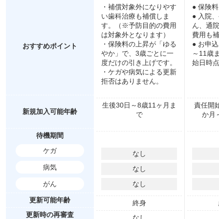
・補償対象外になりやす
● 保険
い歯科治療も補償しま
● 入院
す。（※予防目的の費用
ん、通
は対象外となります）
費用も
・保険料の上昇が「ゆる
● お申
おすすめポイント
やか」で、3歳ごとに一
～11歳
度だけの引き上げです。
始日時点
・ケガや病気による更新
拒否はありません。
生後30日～8歳11ヶ月ま
責任開
新規加入可能年齢
で
か月～
待機期間
ケガ
なし
病気
なし
がん
なし
更新可能年齢
終身
更新時の再審査
なし