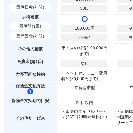
限度日数(年間)
30
日
制
手術補償
限度額(1回)
100,000
円
制
限度回数(年間)
2
回
制
※2
車イスの補償(100,000円
その他の補償
まで)
免責金額(1日)
なし
・ペットセレモニー費用
付帯可能な特約
特約(30,000円まで)
保険金支払方法
立替請求型
保険金支払期間目安
20
日以内
・獣医師ダイヤルサービ
・獣医師
ス(365日24時間無料)
間無料
※3
その他サービス
サービ