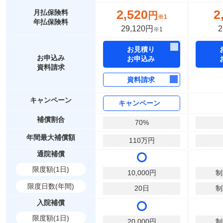
2,520
2
月払保険料
円
※1
年払保険料
29,120円
2
※1
お見積り
お申込み
お申込み
資料請求
資料請求
キャンペーン
キャンペーン
補償割合
70
%
年間最大補償額
110
万円
通院補償
限度額(1日)
10,000
円
制
限度日数(年間)
20
日
制
入院補償
限度額(1日)
20,000
円
制