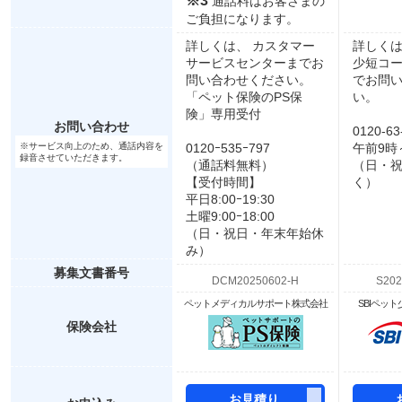
※3
通話料はお客さまの
ご負担になります。
詳しくは、 カスタマー
詳しくは
サービスセンターまでお
少短コ
問い合わせください。
でお問
「ペット保険のPS保
い。
険」専用受付
お問い合わせ
0120-63
※サービス向上のため、通話内容を
0120ｰ535ｰ797
午前9時
録音させていただきます。
（通話料無料）
（日・
【受付時間】
く）
平日8:00ｰ19:30
土曜9:00ｰ18:00
（日・祝日・年末年始休
み）
募集文書番号
ペットメディカルサポート株式会社
SBIペッ
保険会社
お見積り