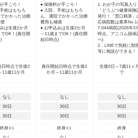
料が手ごろ！
● 保険料が手ごろ！
1. わが子の写真入り
、手術はもちろ
● 入院、手術はもちろ
「どうぶつ健康保険
院でかかった治療
ん、通院でかかった治療
発行！「窓口精算」
補償
費用も補償
応病院数は業界No.1
込みは生後2か月
● お申込みは生後2か月
7,044病院(2026年
までOK！(責任開
～11歳までOK！(責任開
時点、アニコム損保
)
始日時点)
べ)
2．LINEで気軽に獣
等に相談ができる！
始日時点で生後2
責任開始日時点で生後2
生後0日～7歳11ヶ
11歳11か月
か月～11歳11か月
で
なし
なし
なし
30
日
30
日
30
日
30
日
30
日
30
日
終身
終身
終身
※1
※1
なし
なし
なし