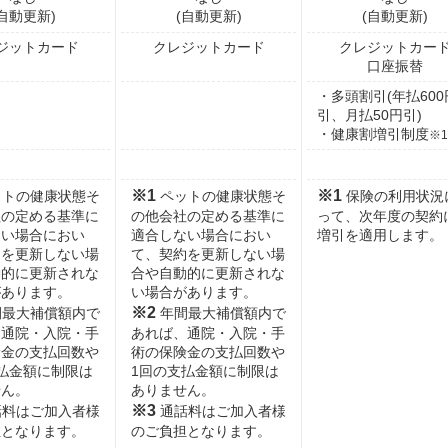
(自動更新)
(自動更新)
(自動更新)
ジットカード
クレジットカード
クレジットカー
口座振替
・多頭割引(年払600
引、月払50円引)
・健康割増引制度
※1
※1
※1
トの健康状態そ
ペットの健康状態そ
保険の利用状況
社の定める基準に
の他会社の定める基準に
って、次年度の契約
ない場合におい
適合しない場合におい
増引を適用します。
約を更新しない場
て、契約を更新しない場
動的に更新されな
合や自動的に更新されな
があります。
い場合があります。
※2
最大補償額内で
年間最大補償額内で
、通院・入院・手
あれば、通院・入院・手
険金の支払回数や
術の保険金の支払回数や
払金額に制限は
1回の支払金額に制限は
せん。
ありません。
※3
料はご加入者様
通話料はご加入者様
担となります。
のご負担となります。