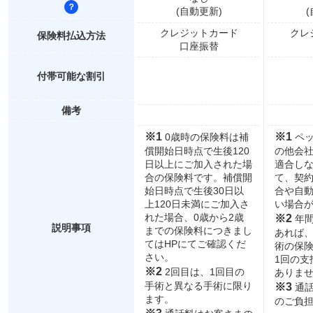
(自動更新)
クレジットカード
クレ
保険料払込方法
口座振替
付帯可能な割引
備考
※1
※1
0歳時の保険料は補
ペッ
償開始日時点で生後120
の他会
日以上にご加入された場
適合し
合の保険料です。補償開
て、契
始日時点で生後30日以
合や自
上120日未満にご加入さ
い場合
れた場合、0歳から2歳
※2
年間
説明事項
までの保険料につきまし
あれば
てはHPにてご確認くだ
術の保
さい。
1回の支
※2
2回目は、1回目の
ありま
手術と異なる手術に限り
※3
通話
ます。
のご負