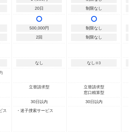
20
日
制限なし
500,000
円
制限なし
2
回
制限なし
なし
なし
※3
約
立替請求型
立替請求型
窓口精算型
30
日以内
30
日以内
ビス
・迷子捜索サービス