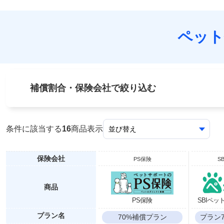
ペット
補償割合・保険会社で絞り込む
条件に該当する
16
商品表示
保険会社
PS保険
S
商品
PS保険
SBIペ
プラン名
70%補償プラン
プラン