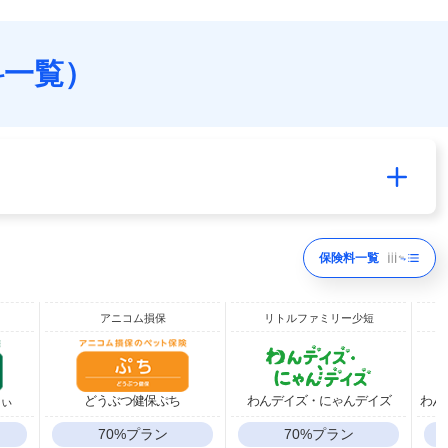
料一覧）
保険料一覧
アニコム損保
リトルファミリー少短
りぃ
どうぶつ健保ぷち
わんデイズ・にゃんデイズ
わんデ
70%プラン
70%プラン