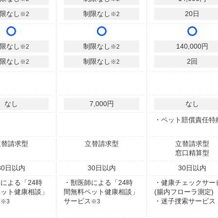
限なし
制限なし
20
日
※2
※2
限なし
制限なし
140,000
円
※2
※2
限なし
制限なし
2
回
※2
※2
なし
7,000円
なし
・ペット賠償責任特
立替請求型
立替請求型
立替請求型
窓口精算型
30
日以内
30
日以内
30
日以内
による「24時
・獣医師による「24時
・健康チェックサー
ペット健康相談」
間無料ペット健康相談」
(腸内フローラ測定)
ス
サービス
・迷子捜索サービス
※3
※3