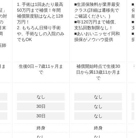
1. 手術は1回あたり最高
■生涯保険料が業界最安
■
証」
50万円まで補償！年間
クラス(詳細は遷移先で
化
の対
補償限度額はなんと128
ご確認ください。)
能
の
万円！
■年120万円まで補償、
■
3月末
2. もちろん日帰り手術
支払回数制限なし！
支
調
や、手術なしの入院のみ
■あいおいニッセイ同和
■
でもOK
損保がノウハウ提供
損
医師
月ま
生後0日～7歳11ヶ月ま
補償開始時点で生後30
補
で
日から満13歳11か月ま
で
なし
なし
30
日
なし
30
日
なし
終身
終身
なし
なし