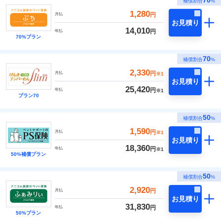
70
補償割合
%
1,280
円
月払
お見積り
14,010
円
年払
70%プラン
70
補償割合
%
2,330
円
月払
※1
お見積り
25,420
円
年払
※1
プラン70
50
補償割合
%
1,590
円
月払
※1
お見積り
18,360
円
年払
※1
50%補償プラン
50
補償割合
%
2,920
円
月払
お見積り
31,830
円
年払
50%プラン