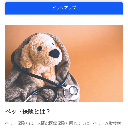
チューリッヒ生命保険株式会社
ピックアップ
（https://www.zurichlife.co.jp/）
東京海上日動あんしん生命保険株式会社
（https://www.tmn-anshin.co.jp/）
なないろ生命保険株式会社
（https://www.nanairolife.co.jp/）
日本生命保険相互会社
（https://www.nissay.co.jp）
はなさく生命保険株式会社
（https://www.life8739.co.jp/）
マニュライフ生命保険株式会社
（https://www.manulife.co.jp/）
三井住友海上あいおい生命保険株式会社
（https://www.msa-life.co.jp/）
メットライフ生命株式会社
(https://www.metlife.co.jp/)
メディケア生命保険株式会社
（https://www.medicarelife.com/）
ペット保険とは？
■少額短期保険
ペット保険とは、人間の医療保険と同じように、ペットが動物病