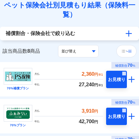
ペット保険会社別見積もり結果（保険料一
覧）
補償割合・保険会社で絞り込む
該当商品数
8
商品
70
補償割合
%
2,360
円
月払
※1
お見積り
27,240
円
年払
※1
70%補償プラン
70
補償割合
%
3,910
円
月払
お見積り
42,700
円
年払
70%プラン