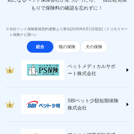
(https://www.e-design.net/)
AIG損害保険株式会社
もりで保険料の確認を忘れずに！
(https://www.aig.co.jp/sonpo)
ＳＢＩ損害保険株式会社
(https://www.sbisonpo.co.jp/)
当社ペット保険新規契約者数より算出[2026年6月1日現在]（ドコモスマー
ジェイアイ傷害火災保険株式会社
ト保険ナビ調べ）
(https://www.jihoken.co.jp/)
総合
猫の保険
犬の保険
ソニー損害保険株式会社
(https://www.sonysonpo.co.jp/)
損害保険ジャパン株式会社 (https://www.sompo-
ペットメディカルサポ
japan.co.jp/)
ート株式会社
ＳＯＭＰＯダイレクト損害保険株式会社
(https://www.sompo-direct.co.jp/)
チューリッヒ保険会社 (https://www.zurich.co.jp/)
東京海上日動火災保険株式会社
(https://www.tokiomarine-nichido.co.jp/)
SBIペット少額短期保険
日新火災海上保険株式会社
株式会社
(https://www.nisshinfire.co.jp/)
ペット＆ファミリー損害保険株式会社
(https://www.petfamilyins.co.jp/)
三井住友海上火災保険株式会社 (https://www.ms-