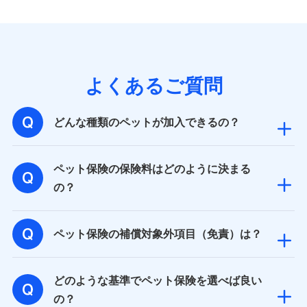
当社ではご本人の同意がある場合または法令に基づく場
合を除き、第三者に提供いたしません。
業務の委託
よくあるご質問
当社は利用目的の達成に必要な範囲内において個人情報
の取り扱いの全部または一部を委託する場合がありま
す。
どんな種類のペットが加入できるの？
個人データの共同利用
ペット保険の保険料はどのように決まる
当社は株式会社NTTドコモとの間で、以下のとおり個
の？
人データを共同利用します。
【共同して利用される利用データの項目】
ペット保険の補償対象外項目（免責）は？
当社又は株式会社NTTドコモがサービス提供等を通じて
取得した、以下の情報などの個人データ
どのような基準でペット保険を選べば良い
基本情報
氏名、電話番号、メールアドレス、お客さまの識別子、属
の？