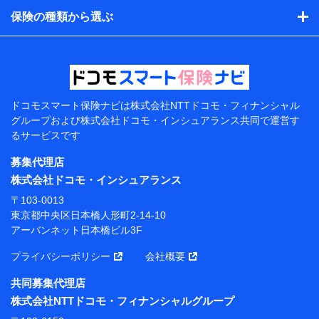
品等に関するご提案や広告の配信等を行うことがありま
保険の種類から選ぶ
す。）
各種セミナーの開催のため
コンサルティングサービスの実施のため
アンケートやキャンペーン等の実施のため
上記に係る案内・手続き・管理等付帯業務を行うため
【当該個人データの管理について責任を有する者の名
称・住所・代表者名】
ドコモスマート保険ナビは
株式会社NTTドコモ・フィナンシャル
グループおよび
株式会社ドコモ・インシュアランス共同で
運営す
当該個人データを取り扱う各共同利用者（詳細は次のと
るサービスです
おり）
募集代理店
東京都千代田区永田町2丁目11番1号 山王パークタワー
株式会社NTTドコモ 代表取締役社長 前田 義晃
株式会社ドコモ・インシュアランス
〒103-0013
東京都中央区日本橋人形町2-14-10 アーバンネット日
東京都中央区日本橋人形町2-14-10
本橋ビル 3F
アーバンネット日本橋ビル3F
株式会社ドコモ・インシュアランス 代表取締役社
プライバシーポリシー
会社概要
長 吉村 忠義
共同募集代理店
※ 当社および株式会社NTTドコモは、お客さまの情報
株式会社NTTドコモ・フィナンシャルグループ
を利用させていただくにあたっては、「NTTドコモ パー
ソナルデータ憲章」に定める行動原則を順守します 。