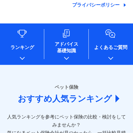
た維持管理等の委託業務遂行のため、またそれらに付帯、関
プライバシーポリシー
連する当社および提携会社のサービスを案内、提供するため
（なお、当社は複数の保険会社と取引があり、取得した個人
情報を取引のある他の保険会社の商品・サービスをご提案す
るために利用させていただくことがあります。）
各種セミナーの開催のため
コンサルティングサービスの実施のため
アドバイス
アンケートやキャンペーン等の実施のため
ランキング
よくあるご質問
上記に係る案内・手続き・管理等付帯業務を行うため
基礎知識
* 当社が委託を受けている保険会社の情報は、保険会社
のホームページに掲載しておりますので、ご確認くださ
い。
■損害保険
ペット保険
あいおいニッセイ同和損害保険株式会社
(https://www.aioinissaydowa.co.jp/)
おすすめ人気ランキング
アクサ損害保険株式会社 (https://www.axa-
direct.co.jp/)
アニコム損害保険株式会社 (https://www.anicom-
人気ランキングを参考にペット保険の比較・検討をして
sompo.co.jp/)
みませんか？
東京海上ダイレクト損害保険株式会社
気になるペット保険会社が見つかったら、一括比較見積