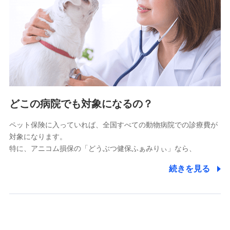
10.受託業務の 個人情報
受託業務の遂行およびこれらに準ずる業務の遂行のため
11.マイカー通勤管理クラウド並びに法人向けASPサー
ビスに関してのお問い合わせ情報
各種お問い合わせに対応するため
当社のサービスに関する情報提供や、皆様に有用なお知らせ
をお送りするため
どこの病院でも対象になるの？
アンケートの送付のため
当社のサービスや媒体の運営改善に必要なデータを解析し、
ペット保険に入っていれば、全国すべての動物病院での診療費が
分析するため
対象になります。
当社の対応品質向上やお問い合わせ内容の正確な把握のため
特に、アニコム損保の「どうぶつ健保ふぁみりぃ」なら、
個人情報保護管理者の職名、連絡先
株式会社ドコモ・インシュアランス 営業部長
続きを見る
〒103-0013 東京都中央区日本橋人形町2-14-10 アー
バンネット日本橋ビル 3F
株式会社ドコモ・インシュアランス
個人情報の第三者提供について