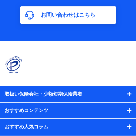
当社又は株式会社NTTドコモが取得し、又は保有する保険契
約に関する情報。例として、保険契約者及び被保険者の氏
名、住所、生年月日、性別、保険契約者と被保険者の関係、
お問い合わせはこちら
保険加入の目的、保険商品の内容、保険料、保険料のお支払
方法、車のメーカーや走行距離などの情報、建物の構造や築
年数などの情報、ペットの種類や年齢などの情報などが含ま
れます。
【共同して利用する者の範囲】
当社
株式会社NTTドコモ
【利用する者の利用目的】
当社又は株式会社NTTドコモが提供する保険関連サービスに
おけるユーザ登録受付および管理のため
当社又は株式会社NTTドコモと取引のあるもしくは委託を受
取扱い保険会社・少額短期保険業者
けている保険会社・提携会社の保険その他に関する情報を提
供するため、また維持管理等の委託業務遂行のため、またそ
れらに付帯、関連する当社、株式会社NTTドコモおよび提携
おすすめコンテンツ
会社のサービスを案内、提供するため
（各サービスで取得したサービス利用履歴、ウェブサイトの
閲覧履歴、購買履歴、ご契約内容等のパーソナルデータを分
おすすめ人気コラム
析して、お客さまの趣味・嗜好・傾向に応じたサービス・商