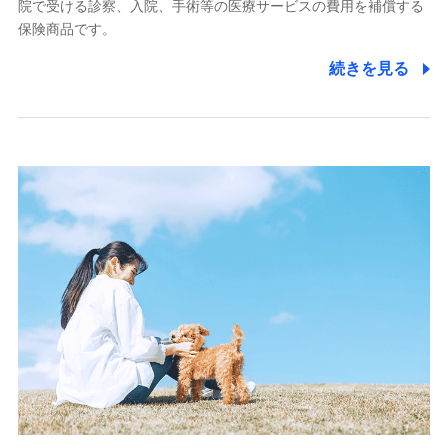
株式会社アシロ少額短期保険
院で受ける診察、入院、手術等の医療サービスの費用を補償する
(https://kailash.co.jp/)
保険商品です。
SBIいきいき少額短期保険会社 (https://www.i-
sedai.com/)
続きを見る
SBIペット少額短期保険株式会社
(https://www.sbipet-ssi.co.jp/)
SBIリスタ少額短期保険会社
(https://www.jishin.co.jp/)
スマートプラス少額短期保険株式会社
（https://www.smartplus-insurance.com/）
チューリッヒ少額短期保険株式会社
(https://www.zurichssi.co.jp/)
Tokio Marine X少額短期保険株式会社
(https://www.tokiomarine-x.co.jp/)
ペットメディカルサポート株式会社
(https://pshoken.co.jp/)
リトルファミリー少額短期保険株式会社
(https://www.littlefamily-ssi.com/)
2.共同募集を行う代理店から受領する個人情報