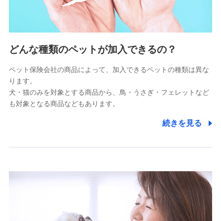
5.通話録音にて取得する情報
電話対応の品質向上およびお問合せ内容の正確な把握のため
6.採用応募者の個人情報
どんな種類のペットが加入できるの？
採用選考および入社手続を実施するため
ペット保険会社の商品によって、加入できるペットの種類は異な
ります。
7.社員（従業者）の個人情報
犬・猫のみを対象とする商品から、鳥・うさぎ・フェレットなど
人事･勤怠･健康・労務等の管理、給与支給、福利厚生・採用
も対象となる商品などもあります。
退職関連処理等の各種手続きのため、当社と従業員または従
業員同士の連絡のため
続きを見る
8.取引先個人情報
取引先としての選定業務、営業情報の提供業務、契約締結手
続き業務、取引管理業務、およびこれらに準ずる業務の遂行
のため
9.お問い合わせ情報
各種お問い合わせに対応するため