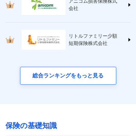
アニコム損害保険株式
ins.com/)
会社
三井ダイレクト損害保険株式会社
(https://www.mitsui-direct.co.jp/)
■生命保険
リトルファミリー少額
アクサ生命保険株式会社
短期保険株式会社
（https://www.axa.co.jp/）
SBI生命保険株式会社（https://www.sbilife.co.jp/）
FWD生命保険株式会社
（https://www.fwdlife.co.jp/）
ソニー生命保険株式会社
総合ランキングをもっと見る
（https://www.sonylife.co.jp）
SOMPOひまわり生命保険株式会社
（https://www.himawari-life.co.jp/）
第一ネオ生命保険株式会社
（https://neofirst.co.jp/）
大樹生命保険株式会社（https://www.taiju-
life.co.jp）
保険の基礎知識
太陽生命保険株式会社（https://www.taiyo-
seimei.co.jp）