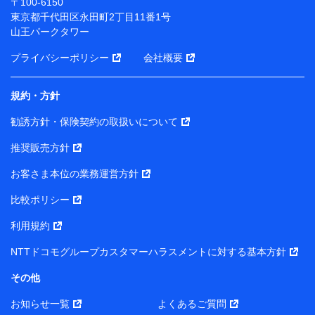
〒100-6150
※ パーソナルデータダッシュボードの「第三者提供の
東京都千代田区永田町2丁目11番1号
管理」の設定状態にかかわらず、共同利用する場合があ
山王パークタワー
ります。
プライバシーポリシー
会社概要
※ dポイントクラブ会員ではないお客さま（2019年12
月11日以降、一度もdポイントクラブ会員であったこと
がないお客さまに限る）に関する、2019年12月10日以
規約・方針
前に取得した個人データは、こちら の利用目的の範囲内
勧誘方針・保険契約の取扱いについて
に限って共同利用します。
推奨販売方針
当社は株式会社NTTドコモ・フィナンシャルグループ
との間で、以下のとおり個人データを共同利用しま
お客さま本位の業務運営方針
す。
比較ポリシー
【共同して利用される利用データの項目】
利用規約
当社または株式会社NTTドコモ・フィナンシャルグルー
NTTドコモグループカスタマーハラスメントに対する基本方針
プがサービス提供等を通じて取得した、以下の情報など
の個人データ
その他
基本情報
お知らせ一覧
よくあるご質問
氏名、電話番号、メールアドレス、お客さまの識別子、属