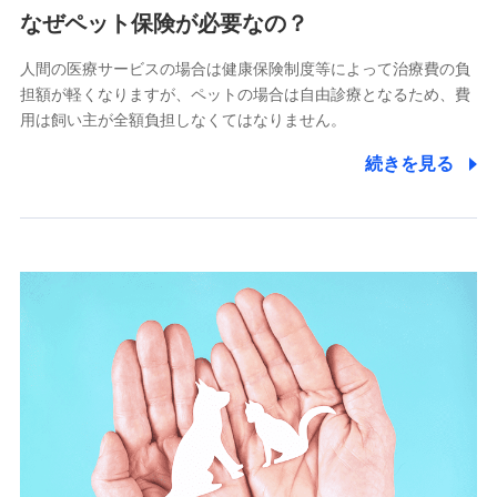
郵便、電話、およびＥメール等により、当社と取引のあるも
なぜペット保険が必要なの？
しくは委託を受けている保険会社・提携会社の保険その他に
関する情報を提供し、金融商品等の契約を勧奨するため、ま
人間の医療サービスの場合は健康保険制度等によって治療費の負
た維持管理等の委託業務遂行のため、またそれらに付帯、関
連する当社および提携会社のサービスを案内、提供するため
担額が軽くなりますが、ペットの場合は自由診療となるため、費
（なお、当社は複数の保険会社と取引があり、取得した個人
用は飼い主が全額負担しなくてはなりません。
情報を取引のある他の保険会社の商品・サービスをご提案す
るために利用させていただくことがあります。）
続きを見る
上記に係る連絡・手続き・管理等付帯業務を行うため
3.セミナー募集サイトから取得した個人情報
各種セミナーの案内、開催のため
上記に係る連絡・手続き・管理等付帯業務を行うため
4.家族・友達紹介にて取得した個人情報
被紹介者への連絡、及び当社と取引のあるもしくは委託を受
けている保険会社・提携会社の保険その他に関する情報を提
供し、金融商品等の契約を勧奨するため
アンケートやキャンペーン等の実施のため
上記に係る連絡・手続き・管理等付帯業務を行うため