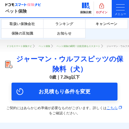
ペット保険
保険比較
ログイン
メニュー
取扱い保険会社
ランキング
キャンペーン
保険の豆知識
お知らせ
ドコモスマート保険ナビ
ペット保険
ペット保険の瞬間！比較見積もりスタート
ジャーマン・ウルフス
ジャーマン・ウルフスピッツの保
険料（犬）
0歳｜7.2kg以下
お見積もり条件を変更
こちら
ご契約にはあらかじめ準備が必要なものがございます。詳しくは
をご確認ください。