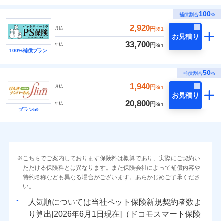
100
補償割合
%
2,920
円
月払
※1
お見積り
33,700
円
年払
※1
100%補償プラン
50
補償割合
%
1,940
円
月払
※1
お見積り
20,800
円
年払
※1
プラン50
こちらでご案内しております保険料は概算であり、実際にご契約い
ただける保険料とは異なります。また保険会社によって補償内容や
特約名称なども異なる場合がございます。あらかじめご了承くださ
い。
人気順については当社
新規契約者数よ
り算出[
年
月
日現在]（ドコモスマート保険