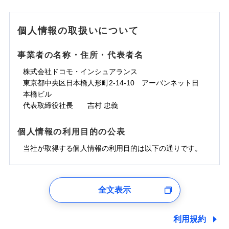
個人情報の取扱いについて
事業者の名称・住所・代表者名
株式会社ドコモ・インシュアランス
東京都中央区日本橋人形町2-14-10 アーバンネット日
本橋ビル
代表取締役社長 吉村 忠義
個人情報の利用目的の公表
当社が取得する個人情報の利用目的は以下の通りです。
1.見積請求受付時、資料請求受付時、ユーザー登録受
付時
全文表示
ユーザー登録受付および、管理のため
郵便、電話、およびＥメール等により、当社と取引のあるも
しくは委託を受けている保険会社・提携会社の保険その他に
利用規約
関する情報を提供し、金融商品等の契約を勧奨するため、ま