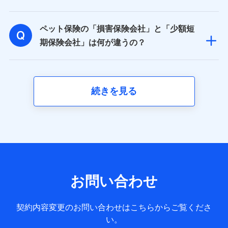
性、連絡先、dポイントサービスのご利用に関する情報。例
として、dポイントカード番号、性別、年齢、家族構成、住
所、dポイント残高、dポイント利用履歴などが含まれます。
ペット保険の「損害保険会社」と「少額短
利用情報
当社又は株式会社NTTドコモが提供する各種サービスなどの
期保険会社」は何が違うの？
ご契約・ご利用などに関する情報。例として、当社又は株式
会社NTTドコモが提供する各種サービスのご契約状態・ご利
用履歴インターネット利用時の行動に関する情報、アプリケ
ーション利用時の行動に関する情報、購入されたサービスや
商品の名称・購入場所・決済に関する情報、アンケートの回
続きを見る
答に関する情報などが含まれます。
保険関連サービス情報
当社又は株式会社NTTドコモが提供する保険関連サービスに
関して取得し、又は保有する情報。例として、見積請求受付
時、資料請求受付時又はユーザー登録受付時に提供いただい
た情報（氏名、住所、生年月日、性別、保険契約者と被保険
者の関係、保険加入の目的、保険商品の内容、保険料、保険
料のお支払方法、車のメーカーや走行距離などの情報、建物
の構造や築年数などの情報、ペットの種類や年齢など）及び
お問い合わせ
お客様との応対記録 （お客様に提示した比較見積の試算結
果情報、メールマガジンを提供した際のメール内容や送信履
歴の情報及び保険の更改案内等を提供した際のメール内容や
契約内容変更のお問い合わせはこちらからご覧くださ
送信履歴などの情報）が含まれます。
い。
保険契約情報