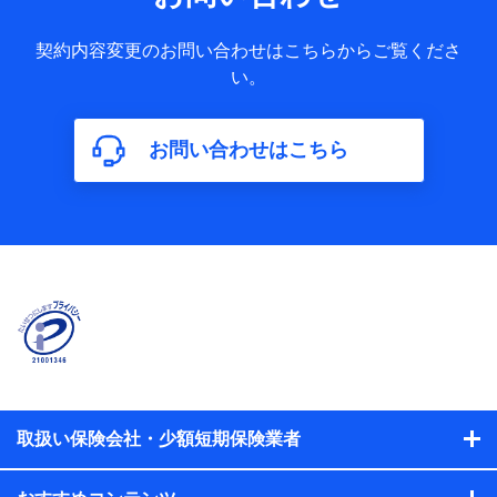
果情報、メールマガジンを提供した際のメール内容や送信履
歴の情報及び保険の更改案内等を提供した際のメール内容や
契約内容変更のお問い合わせはこちらからご覧くださ
送信履歴などの情報）が含まれます。
い。
保険契約情報
当社又は株式会社NTTドコモが取得し、又は保有する保険契
約に関する情報。例として、保険契約者及び被保険者の氏
名、住所、生年月日、性別、保険契約者と被保険者の関係、
お問い合わせはこちら
保険加入の目的、保険商品の内容、保険料、保険料のお支払
方法、車のメーカーや走行距離などの情報、建物の構造や築
年数などの情報、ペットの種類や年齢などの情報などが含ま
れます。
【共同して利用する者の範囲】
当社
株式会社NTTドコモ
【利用する者の利用目的】
当社又は株式会社NTTドコモが提供する保険関連サービスに
おけるユーザ登録受付および管理のため
当社又は株式会社NTTドコモと取引のあるもしくは委託を受
取扱い保険会社・少額短期保険業者
けている保険会社・提携会社の保険その他に関する情報を提
供するため、また維持管理等の委託業務遂行のため、またそ
れらに付帯、関連する当社、株式会社NTTドコモおよび提携