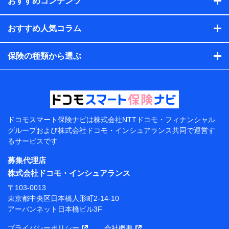
おすすめコンテンツ
会社のサービスを案内、提供するため
（各サービスで取得したサービス利用履歴、ウェブサイトの
閲覧履歴、購買履歴、ご契約内容等のパーソナルデータを分
おすすめ人気コラム
析して、お客さまの趣味・嗜好・傾向に応じたサービス・商
品等に関するご提案や広告の配信等を行うことがありま
保険の種類から選ぶ
す。）
各種セミナーの開催のため
コンサルティングサービスの実施のため
アンケートやキャンペーン等の実施のため
上記に係る案内・手続き・管理等付帯業務を行うため
【当該個人データの管理について責任を有する者の名
称・住所・代表者名】
ドコモスマート保険ナビは
株式会社NTTドコモ・フィナンシャル
グループおよび
株式会社ドコモ・インシュアランス共同で
運営す
当該個人データを取り扱う各共同利用者（詳細は次のと
るサービスです
おり）
募集代理店
東京都千代田区永田町2丁目11番1号 山王パークタワー
株式会社NTTドコモ 代表取締役社長 前田 義晃
株式会社ドコモ・インシュアランス
〒103-0013
東京都中央区日本橋人形町2-14-10 アーバンネット日
東京都中央区日本橋人形町2-14-10
本橋ビル 3F
アーバンネット日本橋ビル3F
株式会社ドコモ・インシュアランス 代表取締役社
プライバシーポリシー
会社概要
長 吉村 忠義