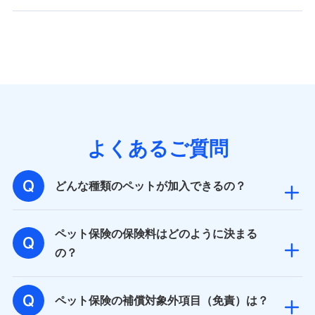
バンネット日本橋ビル 3F
株式会社ドコモ・インシュアランス
個人情報の第三者提供について
当社ではご本人の同意がある場合または法令に基づく場
合を除き、第三者に提供いたしません。
業務の委託
よくあるご質問
当社は利用目的の達成に必要な範囲内において個人情報
の取り扱いの全部または一部を委託する場合がありま
す。
どんな種類のペットが加入できるの？
個人データの共同利用
ペット保険の保険料はどのように決まる
当社は株式会社NTTドコモとの間で、以下のとおり個
の？
人データを共同利用します。
【共同して利用される利用データの項目】
ペット保険の補償対象外項目（免責）は？
当社又は株式会社NTTドコモがサービス提供等を通じて