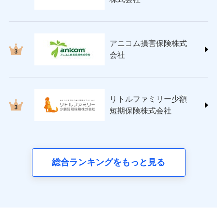
(https://www.nisshinfire.co.jp/)
ペット＆ファミリー損害保険株式会社
(https://www.petfamilyins.co.jp/)
三井住友海上火災保険株式会社 (https://www.ms-
アニコム損害保険株式
ins.com/)
会社
三井ダイレクト損害保険株式会社
(https://www.mitsui-direct.co.jp/)
■生命保険
リトルファミリー少額
アクサ生命保険株式会社
短期保険株式会社
（https://www.axa.co.jp/）
SBI生命保険株式会社（https://www.sbilife.co.jp/）
FWD生命保険株式会社
（https://www.fwdlife.co.jp/）
ソニー生命保険株式会社
総合ランキングをもっと見る
（https://www.sonylife.co.jp）
SOMPOひまわり生命保険株式会社
（https://www.himawari-life.co.jp/）
第一ネオ生命保険株式会社
（https://neofirst.co.jp/）