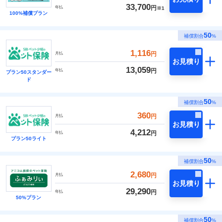
33,700
円
年払
※1
100%補償プラン
50
補償割合
%
1,116
円
月払
お見積り
13,059
円
年払
プラン50スタンダー
ド
50
補償割合
%
360
円
月払
お見積り
4,212
円
年払
プラン50ライト
50
補償割合
%
2,680
円
月払
お見積り
29,290
円
年払
50%プラン
50
補償割合
%