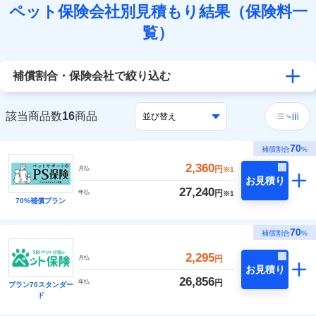
ペット保険会社別見積もり結果（保険料一
覧）
補償割合・保険会社で絞り込む
該当商品数
16
商品
70
補償割合
%
2,360
円
月払
※1
お見積り
27,240
円
年払
※1
70%補償プラン
70
補償割合
%
2,295
円
月払
お見積り
26,856
円
年払
プラン70スタンダー
ド