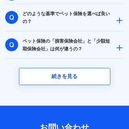
取得した、以下の情報などの個人データ
どのような基準でペット保険を選べば良い
基本情報
氏名、電話番号、メールアドレス、お客さまの識別子、属
の？
性、連絡先、dポイントサービスのご利用に関する情報。例
として、dポイントカード番号、性別、年齢、家族構成、住
所、dポイント残高、dポイント利用履歴などが含まれます。
ペット保険の「損害保険会社」と「少額短
利用情報
当社又は株式会社NTTドコモが提供する各種サービスなどの
期保険会社」は何が違うの？
ご契約・ご利用などに関する情報。例として、当社又は株式
会社NTTドコモが提供する各種サービスのご契約状態・ご利
用履歴インターネット利用時の行動に関する情報、アプリケ
ーション利用時の行動に関する情報、購入されたサービスや
商品の名称・購入場所・決済に関する情報、アンケートの回
続きを見る
答に関する情報などが含まれます。
保険関連サービス情報
当社又は株式会社NTTドコモが提供する保険関連サービスに
関して取得し、又は保有する情報。例として、見積請求受付
時、資料請求受付時又はユーザー登録受付時に提供いただい
た情報（氏名、住所、生年月日、性別、保険契約者と被保険
者の関係、保険加入の目的、保険商品の内容、保険料、保険
料のお支払方法、車のメーカーや走行距離などの情報、建物
の構造や築年数などの情報、ペットの種類や年齢など）及び
お問い合わせ
お客様との応対記録 （お客様に提示した比較見積の試算結