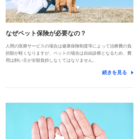
(https://www.littlefamily-ssi.com/)
2.共同募集を行う代理店から受領する個人情報
郵便、電話、およびＥメール等により、当社と取引のあるも
なぜペット保険が必要なの？
しくは委託を受けている保険会社・提携会社の保険その他に
関する情報を提供し、金融商品等の契約を勧奨するため、ま
人間の医療サービスの場合は健康保険制度等によって治療費の負
た維持管理等の委託業務遂行のため、またそれらに付帯、関
連する当社および提携会社のサービスを案内、提供するため
担額が軽くなりますが、ペットの場合は自由診療となるため、費
（なお、当社は複数の保険会社と取引があり、取得した個人
用は飼い主が全額負担しなくてはなりません。
情報を取引のある他の保険会社の商品・サービスをご提案す
るために利用させていただくことがあります。）
続きを見る
上記に係る連絡・手続き・管理等付帯業務を行うため
3.セミナー募集サイトから取得した個人情報
各種セミナーの案内、開催のため
上記に係る連絡・手続き・管理等付帯業務を行うため
4.家族・友達紹介にて取得した個人情報
被紹介者への連絡、及び当社と取引のあるもしくは委託を受
けている保険会社・提携会社の保険その他に関する情報を提