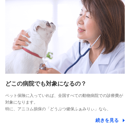
9.お問い合わせ情報
各種お問い合わせに対応するため
10.受託業務の 個人情報
受託業務の遂行およびこれらに準ずる業務の遂行のため
11.マイカー通勤管理クラウド並びに法人向けASPサー
ビスに関してのお問い合わせ情報
各種お問い合わせに対応するため
当社のサービスに関する情報提供や、皆様に有用なお知らせ
をお送りするため
どこの病院でも対象になるの？
アンケートの送付のため
当社のサービスや媒体の運営改善に必要なデータを解析し、
ペット保険に入っていれば、全国すべての動物病院での診療費が
分析するため
対象になります。
当社の対応品質向上やお問い合わせ内容の正確な把握のため
特に、アニコム損保の「どうぶつ健保ふぁみりぃ」なら、
個人情報保護管理者の職名、連絡先
株式会社ドコモ・インシュアランス 営業部長
続きを見る
〒103-0013 東京都中央区日本橋人形町2-14-10 アー