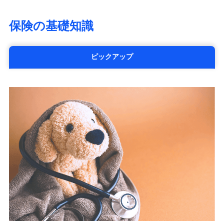
大樹生命保険株式会社（https://www.taiju-
life.co.jp）
保険の基礎知識
太陽生命保険株式会社（https://www.taiyo-
seimei.co.jp）
チューリッヒ生命保険株式会社
ピックアップ
（https://www.zurichlife.co.jp/）
東京海上日動あんしん生命保険株式会社
（https://www.tmn-anshin.co.jp/）
なないろ生命保険株式会社
（https://www.nanairolife.co.jp/）
日本生命保険相互会社
（https://www.nissay.co.jp）
はなさく生命保険株式会社
（https://www.life8739.co.jp/）
マニュライフ生命保険株式会社
（https://www.manulife.co.jp/）
三井住友海上あいおい生命保険株式会社
（https://www.msa-life.co.jp/）
メットライフ生命株式会社
(https://www.metlife.co.jp/)