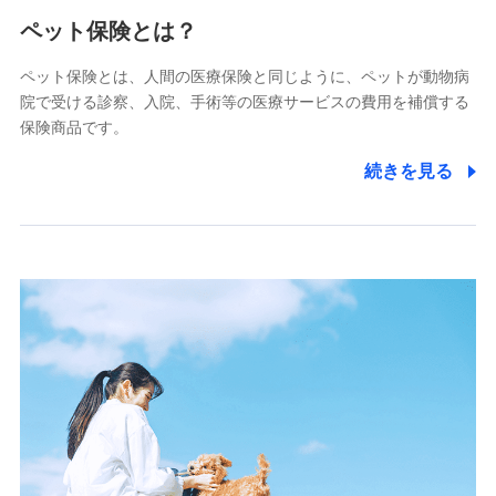
メディケア生命保険株式会社
（https://www.medicarelife.com/）
ペット保険とは？
■少額短期保険
ペット保険とは、人間の医療保険と同じように、ペットが動物病
株式会社アシロ少額短期保険
院で受ける診察、入院、手術等の医療サービスの費用を補償する
(https://kailash.co.jp/)
保険商品です。
SBIいきいき少額短期保険会社 (https://www.i-
sedai.com/)
続きを見る
SBIペット少額短期保険株式会社
(https://www.sbipet-ssi.co.jp/)
SBIリスタ少額短期保険会社
(https://www.jishin.co.jp/)
スマートプラス少額短期保険株式会社
（https://www.smartplus-insurance.com/）
チューリッヒ少額短期保険株式会社
(https://www.zurichssi.co.jp/)
Tokio Marine X少額短期保険株式会社
(https://www.tokiomarine-x.co.jp/)
ペットメディカルサポート株式会社
(https://pshoken.co.jp/)
リトルファミリー少額短期保険株式会社