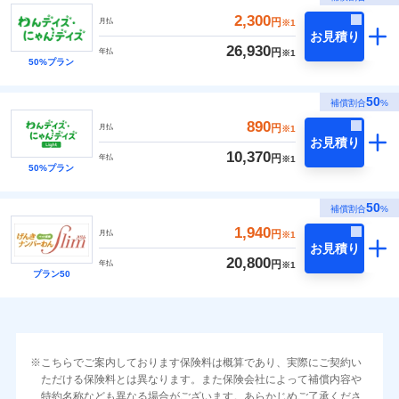
2,300
円
月払
※1
お見積り
26,930
円
年払
※1
50%プラン
50
補償割合
%
890
円
月払
※1
お見積り
10,370
円
年払
※1
50%プラン
50
補償割合
%
1,940
円
月払
※1
お見積り
20,800
円
年払
※1
プラン50
こちらでご案内しております保険料は概算であり、実際にご契約い
ただける保険料とは異なります。また保険会社によって補償内容や
特約名称なども異なる場合がございます。あらかじめご了承くださ