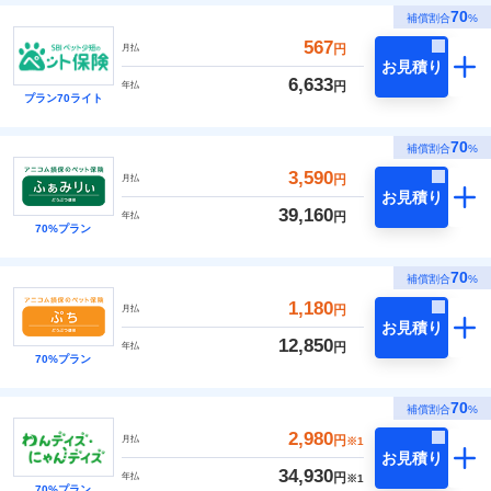
70
補償割合
%
567
円
月払
お見積り
6,633
円
年払
プラン70ライト
70
補償割合
%
3,590
円
月払
お見積り
39,160
円
年払
70%プラン
70
補償割合
%
1,180
円
月払
お見積り
12,850
円
年払
70%プラン
70
補償割合
%
2,980
円
月払
※1
お見積り
34,930
円
年払
※1
70%プラン