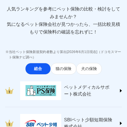
direct.co.jp/)
アニコム損害保険株式会社 (https://www.anicom-
人気ランキングを参考にペット保険の比較・検討をして
sompo.co.jp/)
みませんか？
東京海上ダイレクト損害保険株式会社
気になるペット保険会社が見つかったら、一括比較見積
(https://www.e-design.net/)
AIG損害保険株式会社
もりで保険料の確認を忘れずに！
(https://www.aig.co.jp/sonpo)
ＳＢＩ損害保険株式会社
(https://www.sbisonpo.co.jp/)
当社ペット保険新規契約者数より算出[2026年6月1日現在]（ドコモスマー
ジェイアイ傷害火災保険株式会社
ト保険ナビ調べ）
(https://www.jihoken.co.jp/)
総合
猫の保険
犬の保険
ソニー損害保険株式会社
(https://www.sonysonpo.co.jp/)
損害保険ジャパン株式会社 (https://www.sompo-
ペットメディカルサポ
japan.co.jp/)
ート株式会社
ＳＯＭＰＯダイレクト損害保険株式会社
(https://www.sompo-direct.co.jp/)
チューリッヒ保険会社 (https://www.zurich.co.jp/)
東京海上日動火災保険株式会社
(https://www.tokiomarine-nichido.co.jp/)
SBIペット少額短期保険
日新火災海上保険株式会社
株式会社