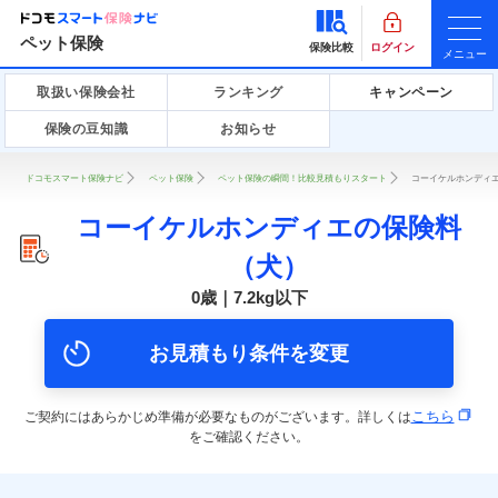
ペット保険
保険比較
ログイン
メニュー
取扱い保険会社
ランキング
キャンペーン
保険の豆知識
お知らせ
ドコモスマート保険ナビ
ペット保険
ペット保険の瞬間！比較見積もりスタート
コーイケルホンディエ
コーイケルホンディエの保険料
（犬）
0歳｜7.2kg以下
お見積もり条件を変更
こちら
ご契約にはあらかじめ準備が必要なものがございます。詳しくは
をご確認ください。