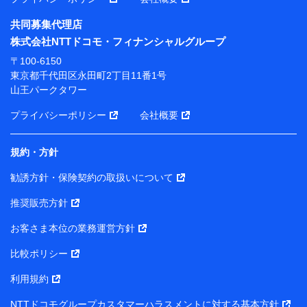
共同募集代理店
※ 当社および株式会社NTTドコモは、お客さまの情報
株式会社NTTドコモ・フィナンシャルグループ
を利用させていただくにあたっては、「NTTドコモ パー
ソナルデータ憲章」に定める行動原則を順守します 。
〒100-6150
※ パーソナルデータダッシュボードの「第三者提供の
東京都千代田区永田町2丁目11番1号
管理」の設定状態にかかわらず、共同利用する場合があ
山王パークタワー
ります。
プライバシーポリシー
会社概要
※ dポイントクラブ会員ではないお客さま（2019年12
月11日以降、一度もdポイントクラブ会員であったこと
がないお客さまに限る）に関する、2019年12月10日以
規約・方針
前に取得した個人データは、こちら の利用目的の範囲内
勧誘方針・保険契約の取扱いについて
に限って共同利用します。
推奨販売方針
当社は株式会社NTTドコモ・フィナンシャルグループ
との間で、以下のとおり個人データを共同利用しま
お客さま本位の業務運営方針
す。
比較ポリシー
【共同して利用される利用データの項目】
利用規約
当社または株式会社NTTドコモ・フィナンシャルグルー
NTTドコモグループカスタマーハラスメントに対する基本方針
プがサービス提供等を通じて取得した、以下の情報など