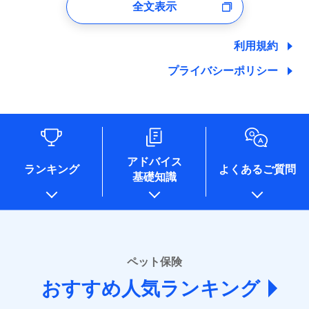
全文表示
ユーザー登録受付および、管理のため
郵便、電話、およびＥメール等により、当社と取引のあるも
しくは委託を受けている保険会社・提携会社の保険その他に
利用規約
関する情報を提供し、金融商品等の契約を勧奨するため、ま
た維持管理等の委託業務遂行のため、またそれらに付帯、関
プライバシーポリシー
連する当社および提携会社のサービスを案内、提供するため
（なお、当社は複数の保険会社と取引があり、取得した個人
情報を取引のある他の保険会社の商品・サービスをご提案す
るために利用させていただくことがあります。）
各種セミナーの開催のため
コンサルティングサービスの実施のため
アドバイス
アンケートやキャンペーン等の実施のため
ランキング
よくあるご質問
上記に係る案内・手続き・管理等付帯業務を行うため
基礎知識
* 当社が委託を受けている保険会社の情報は、保険会社
のホームページに掲載しておりますので、ご確認くださ
い。
■損害保険
ペット保険
あいおいニッセイ同和損害保険株式会社
(https://www.aioinissaydowa.co.jp/)
おすすめ人気ランキング
アクサ損害保険株式会社 (https://www.axa-