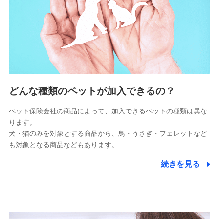
供し、金融商品等の契約を勧奨するため
アンケートやキャンペーン等の実施のため
上記に係る連絡・手続き・管理等付帯業務を行うため
5.通話録音にて取得する情報
電話対応の品質向上およびお問合せ内容の正確な把握のため
6.採用応募者の個人情報
どんな種類のペットが加入できるの？
採用選考および入社手続を実施するため
ペット保険会社の商品によって、加入できるペットの種類は異な
ります。
7.社員（従業者）の個人情報
犬・猫のみを対象とする商品から、鳥・うさぎ・フェレットなど
人事･勤怠･健康・労務等の管理、給与支給、福利厚生・採用
も対象となる商品などもあります。
退職関連処理等の各種手続きのため、当社と従業員または従
業員同士の連絡のため
続きを見る
8.取引先個人情報
取引先としての選定業務、営業情報の提供業務、契約締結手
続き業務、取引管理業務、およびこれらに準ずる業務の遂行
のため