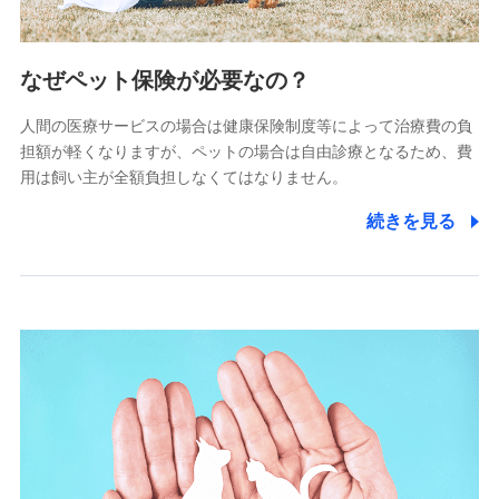
2.共同募集を行う代理店から受領する個人情報
郵便、電話、およびＥメール等により、当社と取引のあるも
なぜペット保険が必要なの？
しくは委託を受けている保険会社・提携会社の保険その他に
関する情報を提供し、金融商品等の契約を勧奨するため、ま
人間の医療サービスの場合は健康保険制度等によって治療費の負
た維持管理等の委託業務遂行のため、またそれらに付帯、関
連する当社および提携会社のサービスを案内、提供するため
担額が軽くなりますが、ペットの場合は自由診療となるため、費
（なお、当社は複数の保険会社と取引があり、取得した個人
用は飼い主が全額負担しなくてはなりません。
情報を取引のある他の保険会社の商品・サービスをご提案す
るために利用させていただくことがあります。）
続きを見る
上記に係る連絡・手続き・管理等付帯業務を行うため
3.セミナー募集サイトから取得した個人情報
各種セミナーの案内、開催のため
上記に係る連絡・手続き・管理等付帯業務を行うため
4.家族・友達紹介にて取得した個人情報
被紹介者への連絡、及び当社と取引のあるもしくは委託を受
けている保険会社・提携会社の保険その他に関する情報を提
供し、金融商品等の契約を勧奨するため
アンケートやキャンペーン等の実施のため