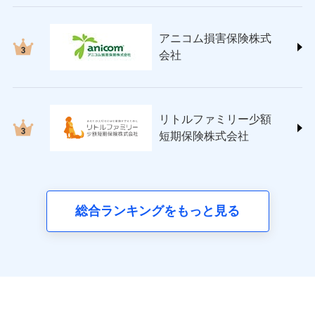
ペット＆ファミリー損害保険株式会社
(https://www.petfamilyins.co.jp/)
三井住友海上火災保険株式会社 (https://www.ms-
アニコム損害保険株式
ins.com/)
会社
三井ダイレクト損害保険株式会社
(https://www.mitsui-direct.co.jp/)
■生命保険
リトルファミリー少額
アクサ生命保険株式会社
短期保険株式会社
（https://www.axa.co.jp/）
SBI生命保険株式会社（https://www.sbilife.co.jp/）
FWD生命保険株式会社
（https://www.fwdlife.co.jp/）
ソニー生命保険株式会社
総合ランキングをもっと見る
（https://www.sonylife.co.jp）
SOMPOひまわり生命保険株式会社
（https://www.himawari-life.co.jp/）
第一ネオ生命保険株式会社
（https://neofirst.co.jp/）
大樹生命保険株式会社（https://www.taiju-
life.co.jp）