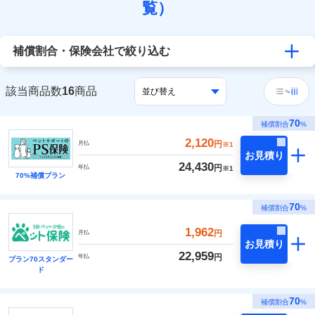
覧）
補償割合・保険会社で絞り込む
該当商品数
16
商品
70
補償割合
%
2,120
円
月払
※1
お見積り
24,430
円
年払
※1
70%補償プラン
70
補償割合
%
1,962
円
月払
お見積り
22,959
円
年払
プラン70スタンダー
ド
70
補償割合
%