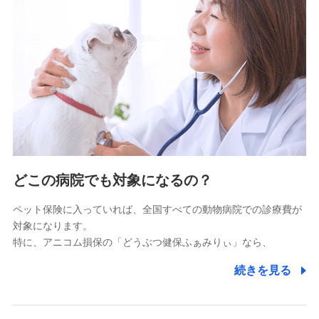
9.お問い合わせ情報
各種お問い合わせに対応するため
10.受託業務の 個人情報
受託業務の遂行およびこれらに準ずる業務の遂行のため
11.マイカー通勤管理クラウド並びに法人向けASPサー
ビスに関してのお問い合わせ情報
各種お問い合わせに対応するため
当社のサービスに関する情報提供や、皆様に有用なお知らせ
をお送りするため
どこの病院でも対象になるの？
アンケートの送付のため
当社のサービスや媒体の運営改善に必要なデータを解析し、
ペット保険に入っていれば、全国すべての動物病院での診療費が
分析するため
対象になります。
当社の対応品質向上やお問い合わせ内容の正確な把握のため
特に、アニコム損保の「どうぶつ健保ふぁみりぃ」なら、
個人情報保護管理者の職名、連絡先
株式会社ドコモ・インシュアランス 営業部長
続きを見る
〒103-0013 東京都中央区日本橋人形町2-14-10 アー
バンネット日本橋ビル 3F
株式会社ドコモ・インシュアランス