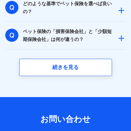
どのような基準でペット保険を選べば良い
基本情報
氏名、電話番号、メールアドレス、お客さまの識別子、属
の？
性、連絡先、dポイントサービスのご利用に関する情報。例
として、dポイントカード番号、性別、年齢、家族構成、住
所、dポイント残高、dポイント利用履歴などが含まれます。
ペット保険の「損害保険会社」と「少額短
利用情報
当社又は株式会社NTTドコモが提供する各種サービスなどの
期保険会社」は何が違うの？
ご契約・ご利用などに関する情報。例として、当社又は株式
会社NTTドコモが提供する各種サービスのご契約状態・ご利
用履歴インターネット利用時の行動に関する情報、アプリケ
ーション利用時の行動に関する情報、購入されたサービスや
商品の名称・購入場所・決済に関する情報、アンケートの回
続きを見る
答に関する情報などが含まれます。
保険関連サービス情報
当社又は株式会社NTTドコモが提供する保険関連サービスに
関して取得し、又は保有する情報。例として、見積請求受付
時、資料請求受付時又はユーザー登録受付時に提供いただい
た情報（氏名、住所、生年月日、性別、保険契約者と被保険
者の関係、保険加入の目的、保険商品の内容、保険料、保険
料のお支払方法、車のメーカーや走行距離などの情報、建物
の構造や築年数などの情報、ペットの種類や年齢など）及び
お問い合わせ
お客様との応対記録 （お客様に提示した比較見積の試算結
果情報、メールマガジンを提供した際のメール内容や送信履