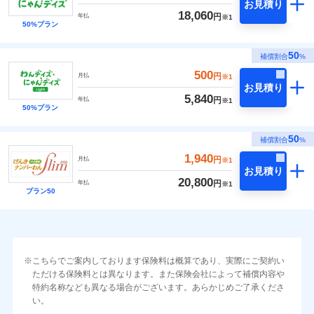
お見積り
18,060
円
年払
※1
50%プラン
50
補償割合
%
500
円
月払
※1
お見積り
5,840
円
年払
※1
50%プラン
50
補償割合
%
1,940
円
月払
※1
お見積り
20,800
円
年払
※1
プラン50
こちらでご案内しております保険料は概算であり、実際にご契約い
ただける保険料とは異なります。また保険会社によって補償内容や
特約名称なども異なる場合がございます。あらかじめご了承くださ
い。