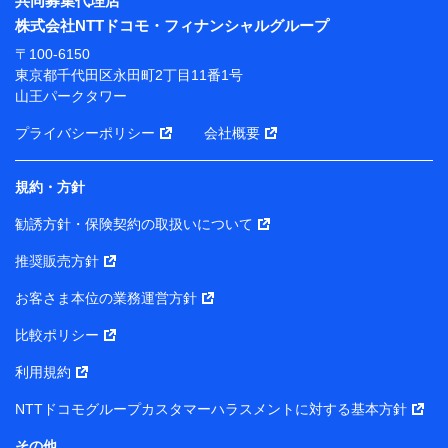
共同募集代理店
※ 当社および株式会社NTTドコモは、お客さまの情報
株式会社NTTドコモ・フィナンシャルグループ
を利用させていただくにあたっては、「NTTドコモ パー
ソナルデータ憲章」に定める行動原則を順守します 。
〒100-6150
※ パーソナルデータダッシュボードの「第三者提供の
東京都千代田区永田町2丁目11番1号
管理」の設定状態にかかわらず、共同利用する場合があ
山王パークタワー
ります。
プライバシーポリシー
会社概要
※ dポイントクラブ会員ではないお客さま（2019年12
月11日以降、一度もdポイントクラブ会員であったこと
がないお客さまに限る）に関する、2019年12月10日以
規約・方針
前に取得した個人データは、こちら の利用目的の範囲内
勧誘方針・保険契約の取扱いについて
に限って共同利用します。
推奨販売方針
当社は株式会社NTTドコモ・フィナンシャルグループ
との間で、以下のとおり個人データを共同利用しま
お客さま本位の業務運営方針
す。
比較ポリシー
【共同して利用される利用データの項目】
利用規約
当社または株式会社NTTドコモ・フィナンシャルグルー
NTTドコモグループカスタマーハラスメントに対する基本方針
プがサービス提供等を通じて取得した、以下の情報など
の個人データ
その他