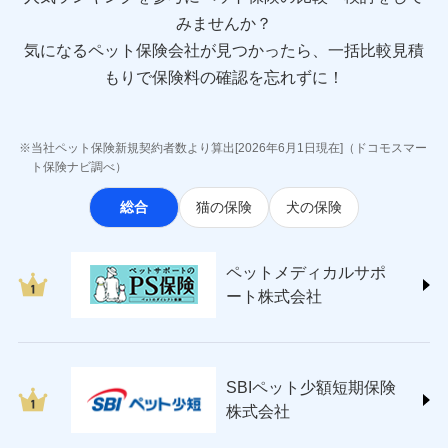
sompo.co.jp/)
みませんか？
東京海上ダイレクト損害保険株式会社
気になるペット保険会社が見つかったら、一括比較見積
(https://www.e-design.net/)
AIG損害保険株式会社
もりで保険料の確認を忘れずに！
(https://www.aig.co.jp/sonpo)
ＳＢＩ損害保険株式会社
(https://www.sbisonpo.co.jp/)
当社ペット保険新規契約者数より算出[2026年6月1日現在]（ドコモスマー
ジェイアイ傷害火災保険株式会社
ト保険ナビ調べ）
(https://www.jihoken.co.jp/)
総合
猫の保険
犬の保険
ソニー損害保険株式会社
(https://www.sonysonpo.co.jp/)
損害保険ジャパン株式会社 (https://www.sompo-
ペットメディカルサポ
japan.co.jp/)
ート株式会社
ＳＯＭＰＯダイレクト損害保険株式会社
(https://www.sompo-direct.co.jp/)
チューリッヒ保険会社 (https://www.zurich.co.jp/)
東京海上日動火災保険株式会社
(https://www.tokiomarine-nichido.co.jp/)
SBIペット少額短期保険
日新火災海上保険株式会社
株式会社
(https://www.nisshinfire.co.jp/)