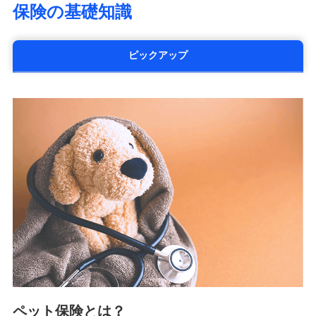
保険の基礎知識
太陽生命保険株式会社（https://www.taiyo-
seimei.co.jp）
チューリッヒ生命保険株式会社
ピックアップ
（https://www.zurichlife.co.jp/）
東京海上日動あんしん生命保険株式会社
（https://www.tmn-anshin.co.jp/）
なないろ生命保険株式会社
（https://www.nanairolife.co.jp/）
日本生命保険相互会社
（https://www.nissay.co.jp）
はなさく生命保険株式会社
（https://www.life8739.co.jp/）
マニュライフ生命保険株式会社
（https://www.manulife.co.jp/）
三井住友海上あいおい生命保険株式会社
（https://www.msa-life.co.jp/）
メットライフ生命株式会社
(https://www.metlife.co.jp/)
メディケア生命保険株式会社
（https://www.medicarelife.com/）
ペット保険とは？