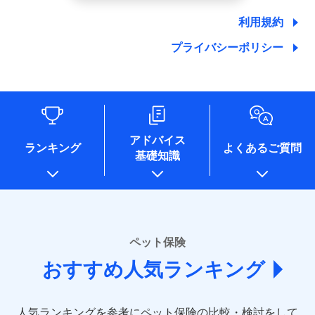
郵便、電話、およびＥメール等により、当社と取引のあるも
しくは委託を受けている保険会社・提携会社の保険その他に
利用規約
関する情報を提供し、金融商品等の契約を勧奨するため、ま
た維持管理等の委託業務遂行のため、またそれらに付帯、関
プライバシーポリシー
連する当社および提携会社のサービスを案内、提供するため
（なお、当社は複数の保険会社と取引があり、取得した個人
情報を取引のある他の保険会社の商品・サービスをご提案す
るために利用させていただくことがあります。）
各種セミナーの開催のため
コンサルティングサービスの実施のため
アドバイス
アンケートやキャンペーン等の実施のため
ランキング
よくあるご質問
上記に係る案内・手続き・管理等付帯業務を行うため
基礎知識
* 当社が委託を受けている保険会社の情報は、保険会社
のホームページに掲載しておりますので、ご確認くださ
い。
■損害保険
ペット保険
あいおいニッセイ同和損害保険株式会社
(https://www.aioinissaydowa.co.jp/)
おすすめ人気ランキング
アクサ損害保険株式会社 (https://www.axa-
direct.co.jp/)
アニコム損害保険株式会社 (https://www.anicom-
人気ランキングを参考にペット保険の比較・検討をして