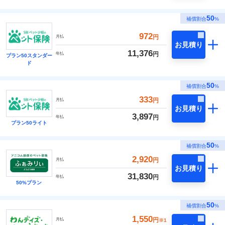
50
補償割合
%
972
円
月払
お見積り
11,376
円
年払
プラン50スタンダー
ド
50
補償割合
%
333
円
月払
お見積り
3,897
円
年払
プラン50ライト
50
補償割合
%
2,920
円
月払
お見積り
31,830
円
年払
50%プラン
50
補償割合
%
1,550
円
月払
※1