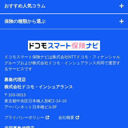
閲覧履歴、購買履歴、ご契約内容等のパーソナルデータを分
おすすめ人気コラム
析して、お客さまの趣味・嗜好・傾向に応じたサービス・商
品等に関するご提案や広告の配信等を行うことがありま
保険の種類から選ぶ
す。）
各種セミナーの開催のため
コンサルティングサービスの実施のため
アンケートやキャンペーン等の実施のため
上記に係る案内・手続き・管理等付帯業務を行うため
【当該個人データの管理について責任を有する者の名
称・住所・代表者名】
ドコモスマート保険ナビは
株式会社NTTドコモ・フィナンシャル
グループおよび
株式会社ドコモ・インシュアランス共同で
運営す
当該個人データを取り扱う各共同利用者（詳細は次のと
るサービスです
おり）
募集代理店
東京都千代田区永田町2丁目11番1号 山王パークタワー
株式会社NTTドコモ 代表取締役社長 前田 義晃
株式会社ドコモ・インシュアランス
〒103-0013
東京都中央区日本橋人形町2-14-10 アーバンネット日
東京都中央区日本橋人形町2-14-10
本橋ビル 3F
アーバンネット日本橋ビル3F
株式会社ドコモ・インシュアランス 代表取締役社
プライバシーポリシー
会社概要
長 吉村 忠義