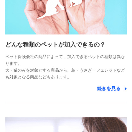
上記に係る連絡・手続き・管理等付帯業務を行うため
5.通話録音にて取得する情報
電話対応の品質向上およびお問合せ内容の正確な把握のため
6.採用応募者の個人情報
どんな種類のペットが加入できるの？
採用選考および入社手続を実施するため
ペット保険会社の商品によって、加入できるペットの種類は異な
ります。
7.社員（従業者）の個人情報
犬・猫のみを対象とする商品から、鳥・うさぎ・フェレットなど
人事･勤怠･健康・労務等の管理、給与支給、福利厚生・採用
も対象となる商品などもあります。
退職関連処理等の各種手続きのため、当社と従業員または従
業員同士の連絡のため
続きを見る
8.取引先個人情報
取引先としての選定業務、営業情報の提供業務、契約締結手
続き業務、取引管理業務、およびこれらに準ずる業務の遂行
のため