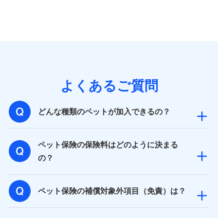
個人情報の第三者提供について
当社ではご本人の同意がある場合または法令に基づく場
合を除き、第三者に提供いたしません。
業務の委託
よくあるご質問
当社は利用目的の達成に必要な範囲内において個人情報
の取り扱いの全部または一部を委託する場合がありま
す。
どんな種類のペットが加入できるの？
個人データの共同利用
ペット保険の保険料はどのように決まる
当社は株式会社NTTドコモとの間で、以下のとおり個
の？
人データを共同利用します。
【共同して利用される利用データの項目】
ペット保険の補償対象外項目（免責）は？
当社又は株式会社NTTドコモがサービス提供等を通じて
取得した、以下の情報などの個人データ