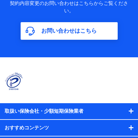
歴の情報及び保険の更改案内等を提供した際のメール内容や
契約内容変更のお問い合わせはこちらからご覧くださ
送信履歴などの情報）が含まれます。
い。
保険契約情報
当社又は株式会社NTTドコモが取得し、又は保有する保険契
約に関する情報。例として、保険契約者及び被保険者の氏
名、住所、生年月日、性別、保険契約者と被保険者の関係、
お問い合わせはこちら
保険加入の目的、保険商品の内容、保険料、保険料のお支払
方法、車のメーカーや走行距離などの情報、建物の構造や築
年数などの情報、ペットの種類や年齢などの情報などが含ま
れます。
【共同して利用する者の範囲】
当社
株式会社NTTドコモ
【利用する者の利用目的】
当社又は株式会社NTTドコモが提供する保険関連サービスに
おけるユーザ登録受付および管理のため
当社又は株式会社NTTドコモと取引のあるもしくは委託を受
取扱い保険会社・少額短期保険業者
けている保険会社・提携会社の保険その他に関する情報を提
供するため、また維持管理等の委託業務遂行のため、またそ
れらに付帯、関連する当社、株式会社NTTドコモおよび提携
おすすめコンテンツ
会社のサービスを案内、提供するため
（各サービスで取得したサービス利用履歴、ウェブサイトの