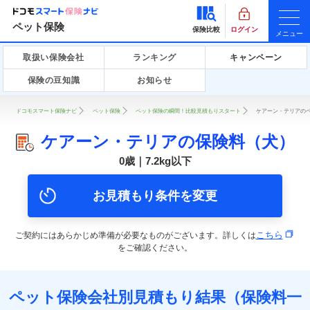
ペット保険
保険比較
ログイン
メニュー
取扱い保険会社
ランキング
キャンペーン
保険の豆知識
お知らせ
ドコモスマート保険ナビ
ペット保険
ペット保険の瞬間！比較見積もりスタート
ケアーン・テリアのペ
ケアーン・テリアの保険料（犬）
0歳｜7.2kg以下
お見積もり条件を変更
こちら
ご契約にはあらかじめ準備が必要なものがございます。詳しくは
をご確認ください。
ペット保険会社別見積もり結果（保険料一