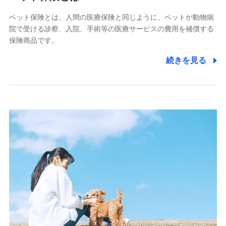
■少額短期保険
ペット保険とは、人間の医療保険と同じように、ペットが動物病
株式会社アシロ少額短期保険
院で受ける診察、入院、手術等の医療サービスの費用を補償する
(https://kailash.co.jp/)
保険商品です。
SBIいきいき少額短期保険会社 (https://www.i-
sedai.com/)
続きを見る
SBIペット少額短期保険株式会社
(https://www.sbipet-ssi.co.jp/)
SBIリスタ少額短期保険会社
(https://www.jishin.co.jp/)
スマートプラス少額短期保険株式会社
（https://www.smartplus-insurance.com/）
チューリッヒ少額短期保険株式会社
(https://www.zurichssi.co.jp/)
Tokio Marine X少額短期保険株式会社
(https://www.tokiomarine-x.co.jp/)
ペットメディカルサポート株式会社
(https://pshoken.co.jp/)
リトルファミリー少額短期保険株式会社
(https://www.littlefamily-ssi.com/)